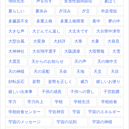
増田先生
声を出す
変形性股関節症
夏ばて
夏らしい
夏休み
夕涼み
夕立
外反母趾
多臓器不全
多重人格
多重人格障害
夜中
夢の中
大きな声
大どんでん返し
大丈夫です
大分県中津市
大型台風
大変身
大好評
大寒
大暑
大発見
大神神社
大谷翔平選手
大阪講座
大雨警報
大雪
大震災
天からのお知らせ
天の声
天の御中主
天の神様
天の采配
天命
天地
天災
天目
好転反応
姿勢
姿勢を正しく
威力
嬉しいお便り
嬉しい出来事
子供の成長
子供への脅し
子宮筋腫
学力
学力向上
学校
学校生活
学校給食
学校給食センター
宇佐神宮
宇宙
宇宙のエネルギー
宇宙のメッセージ
宇宙の法則
宇宙の神様