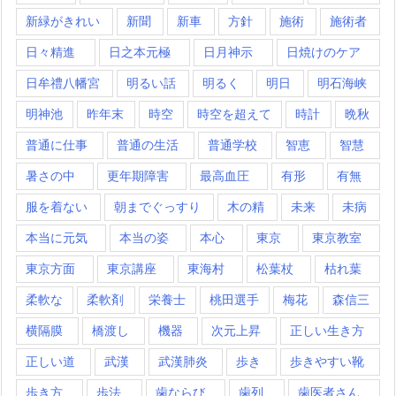
新緑がきれい
新聞
新車
方針
施術
施術者
日々精進
日之本元極
日月神示
日焼けのケア
日牟禮八幡宮
明るい話
明るく
明日
明石海峡
明神池
昨年末
時空
時空を超えて
時計
晩秋
普通に仕事
普通の生活
普通学校
智恵
智慧
暑さの中
更年期障害
最高血圧
有形
有無
服を着ない
朝までぐっすり
木の精
未来
未病
本当に元気
本当の姿
本心
東京
東京教室
東京方面
東京講座
東海村
松葉杖
枯れ葉
柔軟な
柔軟剤
栄養士
桃田選手
梅花
森信三
横隔膜
橋渡し
機器
次元上昇
正しい生き方
正しい道
武漢
武漢肺炎
歩き
歩きやすい靴
歩き方
歩法
歯ならび
歯列
歯医者さん