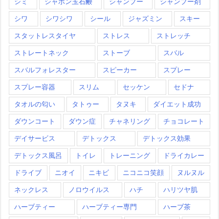
シミ
シャボン玉石鹸
シャンプー
シャンプー剤
シワ
シワシワ
シール
ジャズミン
スキー
スタットレスタイヤ
ストレス
ストレッチ
ストレートネック
ストーブ
スバル
スバルフォレスター
スピーカー
スプレー
スプレー容器
スリム
セッケン
セドナ
タオルの匂い
タトゥー
タヌキ
ダイエット成功
ダウンコート
ダウン症
チャネリング
チョコレート
デイサービス
デトックス
デトックス効果
デトックス風呂
トイレ
トレーニング
ドライカレー
ドライブ
ニオイ
ニキビ
ニコニコ笑顔
ヌルヌル
ネックレス
ノロウイルス
ハチ
ハリツヤ肌
ハーブティー
ハーブティー専門
ハーブ茶