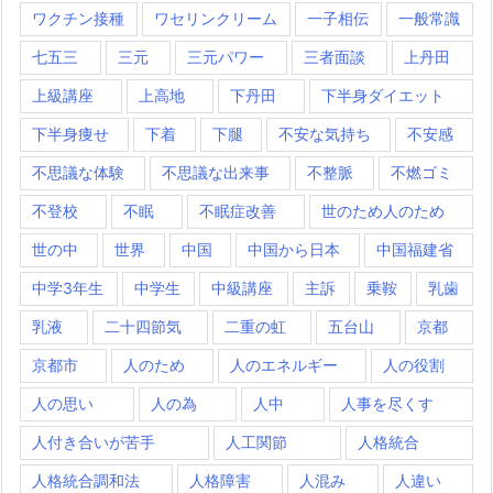
ワクチン接種
ワセリンクリーム
一子相伝
一般常識
七五三
三元
三元パワー
三者面談
上丹田
上級講座
上高地
下丹田
下半身ダイエット
下半身痩せ
下着
下腿
不安な気持ち
不安感
不思議な体験
不思議な出来事
不整脈
不燃ゴミ
不登校
不眠
不眠症改善
世のため人のため
世の中
世界
中国
中国から日本
中国福建省
中学3年生
中学生
中級講座
主訴
乗鞍
乳歯
乳液
二十四節気
二重の虹
五台山
京都
京都市
人のため
人のエネルギー
人の役割
人の思い
人の為
人中
人事を尽くす
人付き合いが苦手
人工関節
人格統合
人格統合調和法
人格障害
人混み
人違い