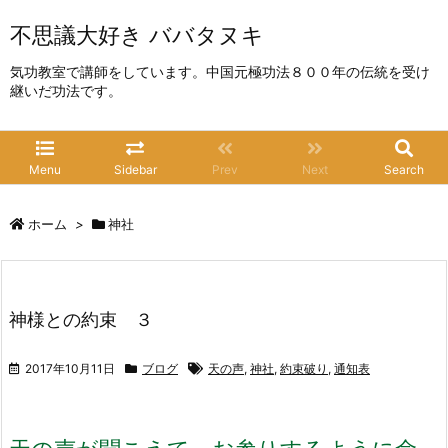
不思議大好き ババタヌキ
気功教室で講師をしています。中国元極功法８００年の伝統を受け
継いだ功法です。
Menu
Sidebar
Prev
Next
Search
ホーム
>
神社
神様との約束 ３
2017年10月11日
ブログ
天の声
,
神社
,
約束破り
,
通知表