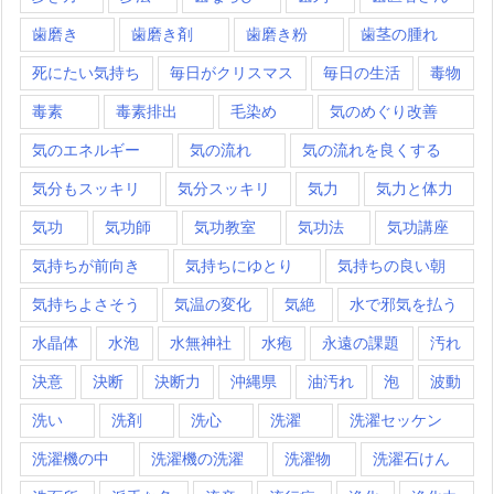
歯磨き
歯磨き剤
歯磨き粉
歯茎の腫れ
死にたい気持ち
毎日がクリスマス
毎日の生活
毒物
毒素
毒素排出
毛染め
気のめぐり改善
気のエネルギー
気の流れ
気の流れを良くする
気分もスッキリ
気分スッキリ
気力
気力と体力
気功
気功師
気功教室
気功法
気功講座
気持ちが前向き
気持ちにゆとり
気持ちの良い朝
気持ちよさそう
気温の変化
気絶
水で邪気を払う
水晶体
水泡
水無神社
水疱
永遠の課題
汚れ
決意
決断
決断力
沖縄県
油汚れ
泡
波動
洗い
洗剤
洗心
洗濯
洗濯セッケン
洗濯機の中
洗濯機の洗濯
洗濯物
洗濯石けん