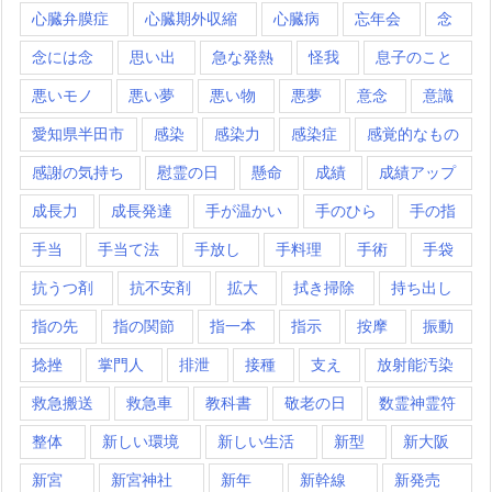
心臓弁膜症
心臓期外収縮
心臓病
忘年会
念
念には念
思い出
急な発熱
怪我
息子のこと
悪いモノ
悪い夢
悪い物
悪夢
意念
意識
愛知県半田市
感染
感染力
感染症
感覚的なもの
感謝の気持ち
慰霊の日
懸命
成績
成績アップ
成長力
成長発達
手が温かい
手のひら
手の指
手当
手当て法
手放し
手料理
手術
手袋
抗うつ剤
抗不安剤
拡大
拭き掃除
持ち出し
指の先
指の関節
指一本
指示
按摩
振動
捻挫
掌門人
排泄
接種
支え
放射能汚染
救急搬送
救急車
教科書
敬老の日
数霊神霊符
整体
新しい環境
新しい生活
新型
新大阪
新宮
新宮神社
新年
新幹線
新発売