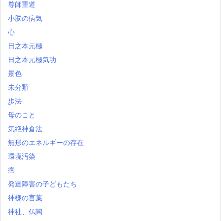
尊師重道
小脳の病気
心
日之本元極
日之本元極気功
景色
未分類
歩法
母のこと
気絶神倉法
無形のエネルギーの存在
環境汚染
癌
発達障害の子どもたち
神様の言葉
神社、仏閣