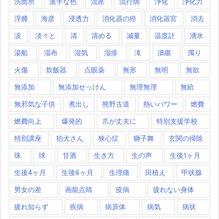
洗面所
派手な色
流産
流行病
浄化
浄化力
浮腫
海彦
浸透力
消化器の癌
消化器官
消去
涙
淡々と
清
清める
減量
温度計
湧水
湯船
湿布
湿気
湿疹
滝
潰瘍
濁り
火傷
炊飯器
点眼薬
無形
無明
無欲
無添加
無添加せっけん
無理無理
無給
無邪気な子供
煮出し
熊野古道
熱いパワー
燃費
燃費向上
爆発的
爪が丈夫に
特別支援学校
特別講座
狛犬さん
狭心症
獅子舞
玄関の掃除
珠
球
甘酒
生き方
生の声
生後1ヶ月
生後4ヶ月
生後6ヶ月
生理痛
田植え
甲状腺
男女の差
画龍点睛
疫病
疲れない身体
疲れ知らず
疾病
病原体
病気
病状