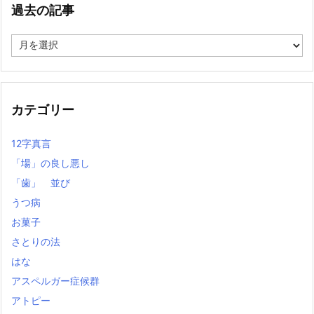
過去の記事
過
去
の
記
事
カテゴリー
12字真言
「場」の良し悪し
「歯」 並び
うつ病
お菓子
さとりの法
はな
アスペルガー症候群
アトピー