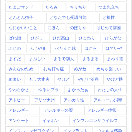
たまごサンド
たるみ
ちりちり
つま先立ち
とんとん拍子
どなたでも受講可能
ど根性
なにかいいこと
にほん
のぼりや
はじめて講座
ばね指
ひがし
ひだ高山
ひまわり
ひらがな
ふじの
ふじやま
ぺたんこ靴
ほこら
ほていや
ますだ
まぶしい
まるで別人
まるまる
まわり道
みんなのため
むち打ち症
めがね
めちゃ楽しい
めまい
もう大丈夫
やけど
やけど治療
やけど跡
やわらかさ
ゆるいブラ
よかったぁ
わたしの人生
アトピー
アリゾナ州
アルカリ性
アルコール消毒
アレルギー
アレルギーの薬
アレルギー症状
アンケート
イヤホン
インフルエンザウイルス
インフルエンザワクチン
インプラント
ウィルス感染