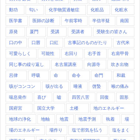
動功
匂い
化学物質過敏症
化粧品
化粧水
医学書
医師の診断
午前零時
半信半疑
南国
原発
厦門
受講
受講者
受験生の皆さん
口の中
口唇
口紅
古事記のものがたり
古代米
可愛らしく
可能性
右回り
右手首
右肩甲骨
同じ事の繰り返し
名古屋講座
向源寺
吹き出物
呂律
呼吸
命
命令
命門
和裁
咳がコンコン
咳が出る
唾液
啓蟄
喉の痛み
喘息発作
喜び
嘘
四苦八苦
回復
固形
国府宮
国立大学
土楼
地のエネルギー
地球の浄化
地軸
地震
地震予測
執着
場
場のエネルギー
場作り
塩で邪気を払う
塩をまく