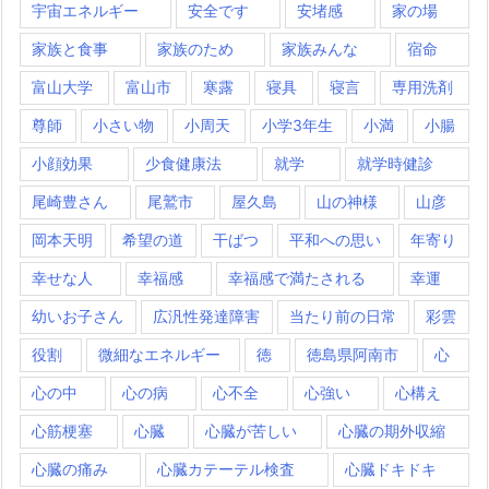
宇宙エネルギー
安全です
安堵感
家の場
家族と食事
家族のため
家族みんな
宿命
富山大学
富山市
寒露
寝具
寝言
専用洗剤
尊師
小さい物
小周天
小学3年生
小満
小腸
小顔効果
少食健康法
就学
就学時健診
尾崎豊さん
尾鷲市
屋久島
山の神様
山彦
岡本天明
希望の道
干ばつ
平和への思い
年寄り
幸せな人
幸福感
幸福感で満たされる
幸運
幼いお子さん
広汎性発達障害
当たり前の日常
彩雲
役割
微細なエネルギー
徳
徳島県阿南市
心
心の中
心の病
心不全
心強い
心構え
心筋梗塞
心臓
心臓が苦しい
心臓の期外収縮
心臓の痛み
心臓カテーテル検査
心臓ドキドキ