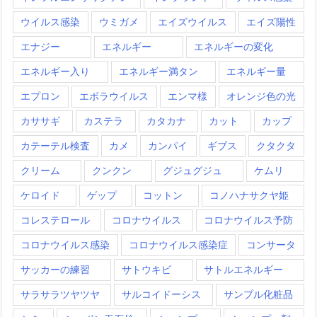
ウイルス感染
ウミガメ
エイズウイルス
エイズ陽性
エナジー
エネルギー
エネルギーの変化
エネルギー入り
エネルギー満タン
エネルギー量
エプロン
エボラウイルス
エンマ様
オレンジ色の光
カササギ
カステラ
カタカナ
カット
カップ
カテーテル検査
カメ
カンパイ
ギブス
クタクタ
クリーム
クンクン
グジュグジュ
ケムリ
ケロイド
ゲップ
コットン
コノハナサクヤ姫
コレステロール
コロナウイルス
コロナウイルス予防
コロナウイルス感染
コロナウイルス感染症
コンサータ
サッカーの練習
サトウキビ
サトルエネルギー
サラサラツヤツヤ
サルコイドーシス
サンプル化粧品