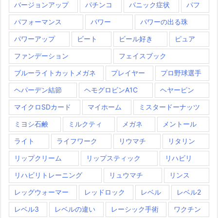
バージョンアップ
パチンコ
パニック症状
パフ
パフォーマンス
パワー
パワーの出る珠
パワーアップ
ビート
ビール好き
ピュア
ファンデーション
フェイスブック
ブルーライトカットメガネ
プレイヤー
プロ野球選手
ヘパーデン結節
ヘモグロビンA1C
ヘヤーピン
マイクロSDカード
マイホーム
ミスタードーナッツ
ミヨシ石鹸
ミルクティ
メガネ
メントール
ライト
ライフワーク
リウマチ
リタリン
リップクリーム
リップスティック
リハビリ
リハビリトレーニング
リュウマチ
リンス
レッグウォーマー
レッドロック
レベル
レベル2
レベル3
レベルの違い
レーシック手術
ワクチン