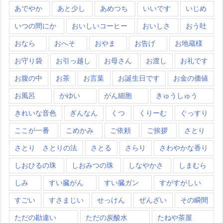
あでやか
あと少し
あめつち
いいです
いじめ
いつの間にか
おいしいコーヒー
おいしさ
おう吐
おなら
おへそ
おやま
お告げ
お地蔵様
お守り袋
お引っ越し
お母さん
お渡し
お礼です
お腹の中
お茶
お言葉
お誕生日です
お金の価値
お風呂
かゆい
がん細胞
きゅうしゅう
きれいな音色
ぎんなん
くつ
くりーむ
ぐっすり
ここが一番
こめかみ
ご依頼
ご挨拶
さとり
さとり さとりの法
さとる
さらり
さわやかな香り
しおひるの珠
しおみつの珠
しなやかさ
しまむら
しみ
すい臓がん
すい臓ガン
すがすがしい
すごい
すさまじい
せっけん
ぜんざい
その瞬間
ただの勘違い
ただの炭酸水
たねや茶屋