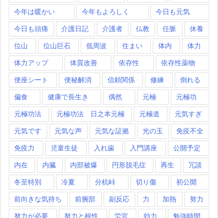
今年は暖かい
今年もよろしく
今日も元気
今日も頭痛
介護日記
介護者
仏教
任脈
休養
位山
位山巨石
低周波
住まい
体内
体力
体力アップ
体質改善
依存性
依存性薬物
便座シート
便秘解消
信頼関係
修練
倒れる
偏食
健康で長生き
偶然
元極
元極功
元極功法
元極功法 日之本元極
元極道
元気すぎ
元気です
元気な声
元気な証拠
光の玉
免疫不全
免疫力
児童生徒
入れ歯
入門講座
公開予定
内在
内臓
内部被爆
円形脱毛症
再生
冗談
冬至特別
冷夏
分杭峠
切り傷
初公開
前向きな気持ち
前腕部
副反応
力
加熱
努力
努力が必要
努力と根性
労宮
効力
勉強時間