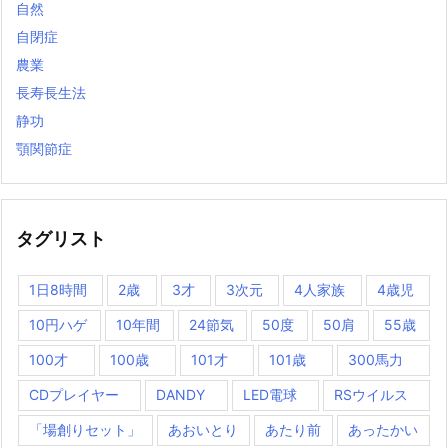
自然
自閉症
農業
長寿長生法
静功
顎関節症
タグリスト
1日8時間
2歳
3才
3次元
4人家族
4歳児
10円ハゲ
10年間
24節気
50度
50肩
55歳
100才
100歳
101才
101歳
300馬力
CDプレイヤー
DANDY
LED電球
RSウイルス
「場創りセット」
あおいとり
あたり前
あったかい