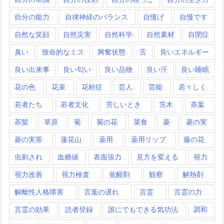
自分の能力
自律神経のバランス
自慢げ
自慢です
自然な笑顔
自然災害
自然科学
自然素材
自閉症
臭い
致命的なミス
興奮状態
舌
良いエネルギー
良い出来事
良い匂い
良い品物
良い汗
良い睡眠
花の色
花束
花粉症
芸人
芸能
若々しく
若者たち
若者文化
苦しいとき
茨木
茶葉
茶髪
草原
菊
菊の花
菜食
菱
菱の実
菱の実茶
蓮花山
薬用
薬用リップ
藤の花
虫刺され
血糖値
表面張力
見方を変える
視力
視力改善
視力検査
覚醒剤
観察
解熱剤
解離性人格障害
言葉の遅れ
言霊
言霊の力
言霊の効果
読者登録
誰にでもできる気功法
調和