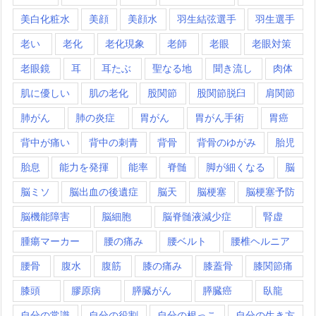
美白化粧水
美顔
美顔水
羽生結弦選手
羽生選手
老い
老化
老化現象
老師
老眼
老眼対策
老眼鏡
耳
耳たぶ
聖なる地
聞き流し
肉体
肌に優しい
肌の老化
股関節
股関節脱臼
肩関節
肺がん
肺の炎症
胃がん
胃がん手術
胃癌
背中が痛い
背中の刺青
背骨
背骨のゆがみ
胎児
胎息
能力を発揮
能率
脊髄
脚が細くなる
脳
脳ミソ
脳出血の後遺症
脳天
脳梗塞
脳梗塞予防
脳機能障害
脳細胞
脳脊髄液減少症
腎虚
腫瘍マーカー
腰の痛み
腰ベルト
腰椎ヘルニア
腰骨
腹水
腹筋
膝の痛み
膝蓋骨
膝関節痛
膝頭
膠原病
膵臓がん
膵臓癌
臥龍
自分の常識
自分の役割
自分の根っこ
自分の生き方