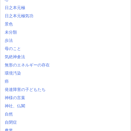
日之本元極
日之本元極気功
景色
未分類
歩法
母のこと
気絶神倉法
無形のエネルギーの存在
環境汚染
癌
発達障害の子どもたち
神様の言葉
神社、仏閣
自然
自閉症
農業