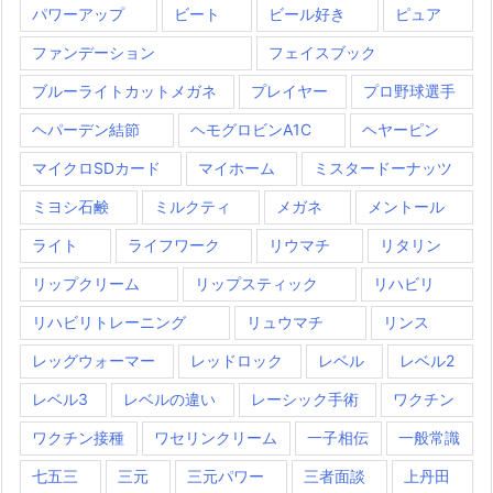
パワーアップ
ビート
ビール好き
ピュア
ファンデーション
フェイスブック
ブルーライトカットメガネ
プレイヤー
プロ野球選手
ヘパーデン結節
ヘモグロビンA1C
ヘヤーピン
マイクロSDカード
マイホーム
ミスタードーナッツ
ミヨシ石鹸
ミルクティ
メガネ
メントール
ライト
ライフワーク
リウマチ
リタリン
リップクリーム
リップスティック
リハビリ
リハビリトレーニング
リュウマチ
リンス
レッグウォーマー
レッドロック
レベル
レベル2
レベル3
レベルの違い
レーシック手術
ワクチン
ワクチン接種
ワセリンクリーム
一子相伝
一般常識
七五三
三元
三元パワー
三者面談
上丹田