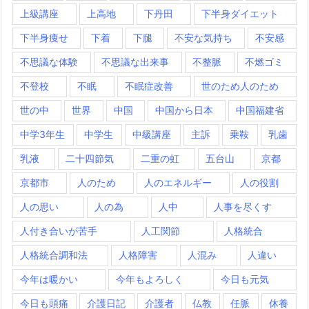
上級講座
上高地
下丹田
下半身ダイエット
下半身痩せ
下着
下腿
不安な気持ち
不安感
不思議な体験
不思議な出来事
不整脈
不燃ゴミ
不登校
不眠
不眠症改善
世のため人のため
世の中
世界
中国
中国から日本
中国福建省
中学3年生
中学生
中級講座
主訴
乗鞍
乳歯
乳液
二十四節気
二重の虹
五台山
京都
京都市
人のため
人のエネルギー
人の役割
人の思い
人の為
人中
人事を尽くす
人付き合いが苦手
人工関節
人格統合
人格統合調和法
人格障害
人混み
人違い
今年は暖かい
今年もよろしく
今日も元気
今日も頭痛
介護日記
介護者
仏教
任脈
休養