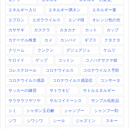
エネルギー入り
エネルギー満タン
エネルギー量
エプロン
エボラウイルス
エンマ様
オレンジ色の光
カササギ
カステラ
カタカナ
カット
カップ
カテーテル検査
カメ
カンパイ
ギブス
クタクタ
クリーム
クンクン
グジュグジュ
ケムリ
ケロイド
ゲップ
コットン
コノハナサクヤ姫
コレステロール
コロナウイルス
コロナウイルス予防
コロナウイルス感染
コロナウイルス感染症
コンサータ
サッカーの練習
サトウキビ
サトルエネルギー
サラサラツヤツヤ
サルコイドーシス
サンプル化粧品
シミ
シャボン玉石鹸
シャンプー
シャンプー剤
シワ
シワシワ
シール
ジャズミン
スキー