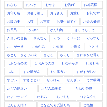
おなら
おへそ
おやま
お告げ
お地蔵様
お守り袋
お引っ越し
お母さん
お渡し
お礼です
お腹の中
お茶
お言葉
お誕生日です
お金の価値
お風呂
かゆい
がん細胞
きゅうしゅう
きれいな音色
ぎんなん
くつ
くりーむ
ぐっすり
ここが一番
こめかみ
ご依頼
ご挨拶
さとり
さとり さとりの法
さとる
さらり
さわやかな香り
しおひるの珠
しおみつの珠
しなやかさ
しまむら
しみ
すい臓がん
すい臓ガン
すがすがしい
すごい
すさまじい
せっけん
ぜんざい
その瞬間
ただの勘違い
ただの炭酸水
たねや茶屋
たまごサンド
たるみ
ちりちり
つま先立ち
とんとん拍子
どなたでも受講可能
ど根性