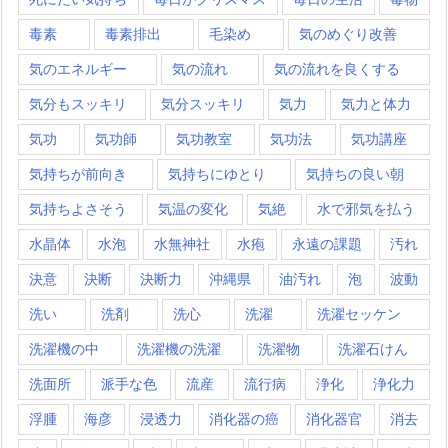
毒素
毒素排出
毛染め
気のめぐり改善
気のエネルギー
気の流れ
気の流れを良くする
気分もスッキリ
気分スッキリ
気力
気力と体力
気功
気功師
気功教室
気功法
気功講座
気持ちが前向き
気持ちにゆとり
気持ちの良い朝
気持ちよさそう
気温の変化
気絶
水で邪気を払う
水晶体
水泡
水無神社
水疱
永遠の課題
汚れ
決意
決断
決断力
沖縄県
油汚れ
泡
波動
洗い
洗剤
洗心
洗濯
洗濯セッケン
洗濯機の中
洗濯機の洗濯
洗濯物
洗濯石けん
洗面所
派手な色
流産
流行病
浄化
浄化力
浮腫
海彦
浸透力
消化器の癌
消化器官
消去