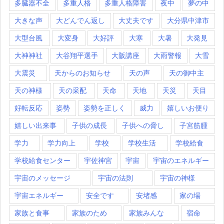
多臓器不全
多重人格
多重人格障害
夜中
夢の中
大きな声
大どんでん返し
大丈夫です
大分県中津市
大型台風
大変身
大好評
大寒
大暑
大発見
大神神社
大谷翔平選手
大阪講座
大雨警報
大雪
大震災
天からのお知らせ
天の声
天の御中主
天の神様
天の采配
天命
天地
天災
天目
好転反応
姿勢
姿勢を正しく
威力
嬉しいお便り
嬉しい出来事
子供の成長
子供への脅し
子宮筋腫
学力
学力向上
学校
学校生活
学校給食
学校給食センター
宇佐神宮
宇宙
宇宙のエネルギー
宇宙のメッセージ
宇宙の法則
宇宙の神様
宇宙エネルギー
安全です
安堵感
家の場
家族と食事
家族のため
家族みんな
宿命