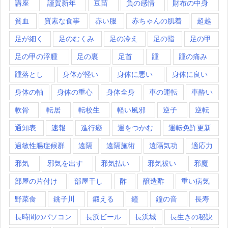
講座
謹賀新年
豆苗
負の感情
財布の中身
貧血
質素な食事
赤い服
赤ちゃんの肌着
超越
足が細く
足のむくみ
足の冷え
足の指
足の甲
足の甲の浮腫
足の裏
足首
踵
踵の痛み
踵落とし
身体が軽い
身体に悪い
身体に良い
身体の軸
身体の重心
身体全身
車の運転
車酔い
軟骨
転居
転校生
軽い風邪
逆子
逆転
通知表
速報
進行癌
運をつかむ
運転免許更新
過敏性腸症候群
遠隔
遠隔施術
遠隔気功
適応力
邪気
邪気を出す
邪気払い
邪気祓い
邪魔
部屋の片付け
部屋干し
酢
醸造酢
重い病気
野菜食
銚子川
鍛える
鐘
鐘の音
長寿
長時間のパソコン
長浜ビール
長浜城
長生きの秘訣