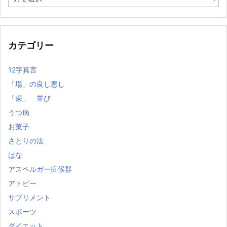
去
の
記
事
カテゴリー
12字真言
「場」の良し悪し
「歯」 並び
うつ病
お菓子
さとりの法
はな
アスペルガー症候群
アトピー
サプリメント
スポーツ
ダイエット