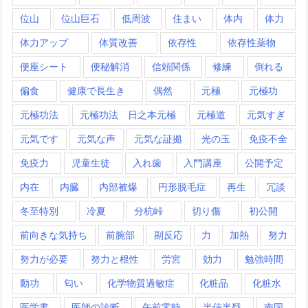
位山
位山巨石
低周波
住まい
体内
体力
体力アップ
体質改善
依存性
依存性薬物
便座シート
便秘解消
信頼関係
修練
倒れる
偏食
健康で長生き
偶然
元極
元極功
元極功法
元極功法 日之本元極
元極道
元気すぎ
元気です
元気な声
元気な証拠
光の玉
免疫不全
免疫力
児童生徒
入れ歯
入門講座
公開予定
内在
内臓
内部被爆
円形脱毛症
再生
冗談
冬至特別
冷夏
分杭峠
切り傷
初公開
前向きな気持ち
前腕部
副反応
力
加熱
努力
努力が必要
努力と根性
労宮
効力
勉強時間
動功
匂い
化学物質過敏症
化粧品
化粧水
医学書
医師の診断
午前零時
半信半疑
南国