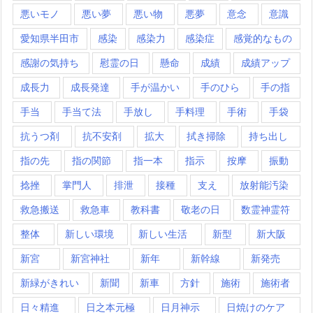
悪いモノ
悪い夢
悪い物
悪夢
意念
意識
愛知県半田市
感染
感染力
感染症
感覚的なもの
感謝の気持ち
慰霊の日
懸命
成績
成績アップ
成長力
成長発達
手が温かい
手のひら
手の指
手当
手当て法
手放し
手料理
手術
手袋
抗うつ剤
抗不安剤
拡大
拭き掃除
持ち出し
指の先
指の関節
指一本
指示
按摩
振動
捻挫
掌門人
排泄
接種
支え
放射能汚染
救急搬送
救急車
教科書
敬老の日
数霊神霊符
整体
新しい環境
新しい生活
新型
新大阪
新宮
新宮神社
新年
新幹線
新発売
新緑がきれい
新聞
新車
方針
施術
施術者
日々精進
日之本元極
日月神示
日焼けのケア