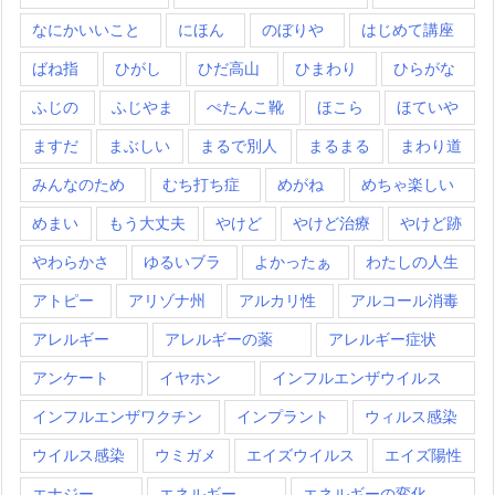
なにかいいこと
にほん
のぼりや
はじめて講座
ばね指
ひがし
ひだ高山
ひまわり
ひらがな
ふじの
ふじやま
ぺたんこ靴
ほこら
ほていや
ますだ
まぶしい
まるで別人
まるまる
まわり道
みんなのため
むち打ち症
めがね
めちゃ楽しい
めまい
もう大丈夫
やけど
やけど治療
やけど跡
やわらかさ
ゆるいブラ
よかったぁ
わたしの人生
アトピー
アリゾナ州
アルカリ性
アルコール消毒
アレルギー
アレルギーの薬
アレルギー症状
アンケート
イヤホン
インフルエンザウイルス
インフルエンザワクチン
インプラント
ウィルス感染
ウイルス感染
ウミガメ
エイズウイルス
エイズ陽性
エナジー
エネルギー
エネルギーの変化