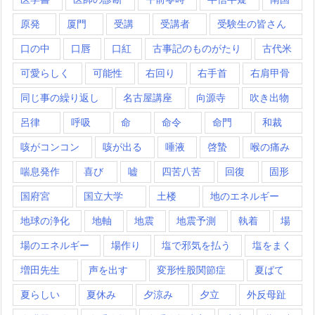
原発
厦門
受講
受講者
受験生の皆さん
口の中
口唇
口紅
古事記のものがたり
古代米
可愛らしく
可能性
右回り
右手首
右肩甲骨
同じ事の繰り返し
名古屋講座
向源寺
吹き出物
呂律
呼吸
命
命令
命門
和裁
咳がコンコン
咳が出る
唾液
啓蟄
喉の痛み
喘息発作
喜び
嘘
四苦八苦
回復
固形
国府宮
国立大学
土楼
地のエネルギー
地球の浄化
地軸
地震
地震予測
執着
場
場のエネルギー
場作り
塩で邪気を払う
塩をまく
増田先生
声を出す
変形性股関節症
夏ばて
夏らしい
夏休み
夕涼み
夕立
外反母趾