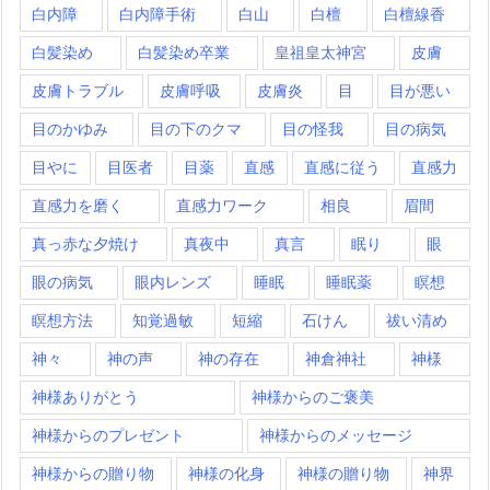
白内障
白内障手術
白山
白檀
白檀線香
白髪染め
白髪染め卒業
皇祖皇太神宮
皮膚
皮膚トラブル
皮膚呼吸
皮膚炎
目
目が悪い
目のかゆみ
目の下のクマ
目の怪我
目の病気
目やに
目医者
目薬
直感
直感に従う
直感力
直感力を磨く
直感力ワーク
相良
眉間
真っ赤な夕焼け
真夜中
真言
眠り
眼
眼の病気
眼内レンズ
睡眠
睡眠薬
瞑想
瞑想方法
知覚過敏
短縮
石けん
祓い清め
神々
神の声
神の存在
神倉神社
神様
神様ありがとう
神様からのご褒美
神様からのプレゼント
神様からのメッセージ
神様からの贈り物
神様の化身
神様の贈り物
神界