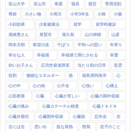
富山大学
富山市
寒露
寝具
寝言
専用洗剤
尊師
小さい物
小周天
小学3年生
小満
小腸
小顔効果
少食健康法
就学
就学時健診
尾崎豊さん
尾鷲市
屋久島
山の神様
山彦
岡本天明
希望の道
干ばつ
平和への思い
年寄り
幸せな人
幸福感
幸福感で満たされる
幸運
幼いお子さん
広汎性発達障害
当たり前の日常
彩雲
役割
微細なエネルギー
徳
徳島県阿南市
心
心の中
心の病
心不全
心強い
心構え
心筋梗塞
心臓
心臓が苦しい
心臓の期外収縮
心臓の痛み
心臓カテーテル検査
心臓ドキドキ
心臓弁膜症
心臓期外収縮
心臓病
忘年会
念
念には念
思い出
急な発熱
怪我
息子のこと