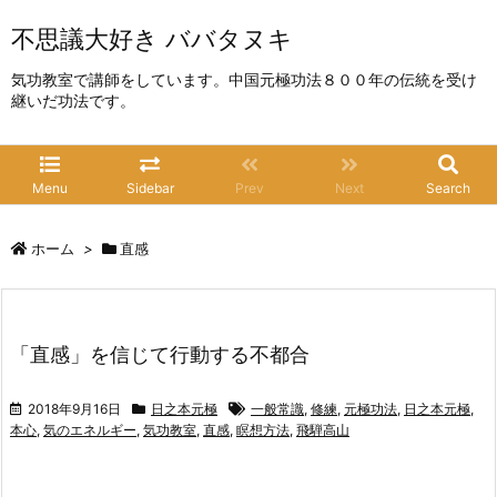
不思議大好き ババタヌキ
気功教室で講師をしています。中国元極功法８００年の伝統を受け
継いだ功法です。
Menu
Sidebar
Prev
Next
Search
ホーム
>
直感
「直感」を信じて行動する不都合
2018年9月16日
日之本元極
一般常識
,
修練
,
元極功法
,
日之本元極
,
本心
,
気のエネルギー
,
気功教室
,
直感
,
瞑想方法
,
飛騨高山