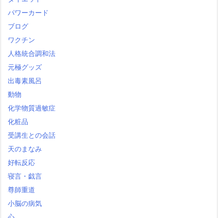
パワーカード
ブログ
ワクチン
人格統合調和法
元極グッズ
出毒素風呂
動物
化学物質過敏症
化粧品
受講生との会話
天のまなみ
好転反応
寝言・戯言
尊師重道
小脳の病気
心