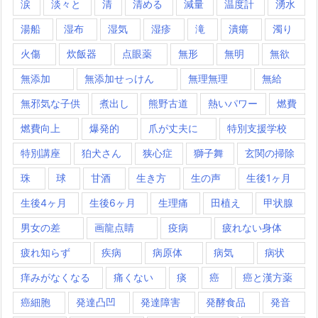
涙
淡々と
清
清める
減量
温度計
湧水
湯船
湿布
湿気
湿疹
滝
潰瘍
濁り
火傷
炊飯器
点眼薬
無形
無明
無欲
無添加
無添加せっけん
無理無理
無給
無邪気な子供
煮出し
熊野古道
熱いパワー
燃費
燃費向上
爆発的
爪が丈夫に
特別支援学校
特別講座
狛犬さん
狭心症
獅子舞
玄関の掃除
珠
球
甘酒
生き方
生の声
生後1ヶ月
生後4ヶ月
生後6ヶ月
生理痛
田植え
甲状腺
男女の差
画龍点睛
疫病
疲れない身体
疲れ知らず
疾病
病原体
病気
病状
痒みがなくなる
痛くない
痰
癌
癌と漢方薬
癌細胞
発達凸凹
発達障害
発酵食品
発音