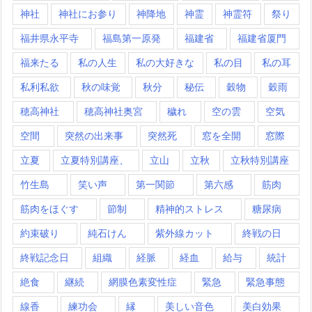
神社
神社にお参り
神降地
神霊
神霊符
祭り
福井県永平寺
福島第一原発
福建省
福建省厦門
福来たる
私の人生
私の大好きな
私の目
私の耳
私利私欲
秋の味覚
秋分
秘伝
穀物
穀雨
穂高神社
穂高神社奥宮
穢れ
空の雲
空気
空間
突然の出来事
突然死
窓を全開
窓際
立夏
立夏特別講座、
立山
立秋
立秋特別講座
竹生島
笑い声
第一関節
第六感
筋肉
筋肉をほぐす
節制
精神的ストレス
糖尿病
約束破り
純石けん
紫外線カット
終戦の日
終戦記念日
組織
経脈
経血
給与
統計
絶食
継続
網膜色素変性症
緊急
緊急事態
線香
練功会
縁
美しい音色
美白効果