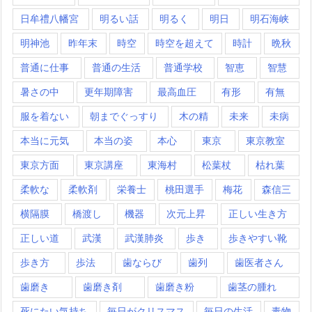
日牟禮八幡宮
明るい話
明るく
明日
明石海峡
明神池
昨年末
時空
時空を超えて
時計
晩秋
普通に仕事
普通の生活
普通学校
智恵
智慧
暑さの中
更年期障害
最高血圧
有形
有無
服を着ない
朝までぐっすり
木の精
未来
未病
本当に元気
本当の姿
本心
東京
東京教室
東京方面
東京講座
東海村
松葉杖
枯れ葉
柔軟な
柔軟剤
栄養士
桃田選手
梅花
森信三
横隔膜
橋渡し
機器
次元上昇
正しい生き方
正しい道
武漢
武漢肺炎
歩き
歩きやすい靴
歩き方
歩法
歯ならび
歯列
歯医者さん
歯磨き
歯磨き剤
歯磨き粉
歯茎の腫れ
死にたい気持ち
毎日がクリスマス
毎日の生活
毒物