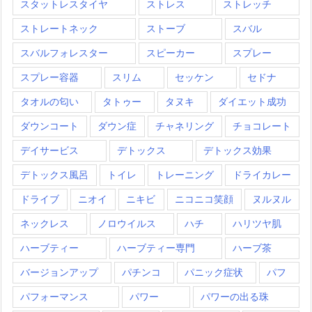
スタットレスタイヤ
ストレス
ストレッチ
ストレートネック
ストーブ
スバル
スバルフォレスター
スピーカー
スプレー
スプレー容器
スリム
セッケン
セドナ
タオルの匂い
タトゥー
タヌキ
ダイエット成功
ダウンコート
ダウン症
チャネリング
チョコレート
デイサービス
デトックス
デトックス効果
デトックス風呂
トイレ
トレーニング
ドライカレー
ドライブ
ニオイ
ニキビ
ニコニコ笑顔
ヌルヌル
ネックレス
ノロウイルス
ハチ
ハリツヤ肌
ハーブティー
ハーブティー専門
ハーブ茶
バージョンアップ
パチンコ
パニック症状
パフ
パフォーマンス
パワー
パワーの出る珠