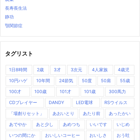
長寿長生法
静功
顎関節症
タグリスト
1日8時間
2歳
3才
3次元
4人家族
4歳児
10円ハゲ
10年間
24節気
50度
50肩
55歳
100才
100歳
101才
101歳
300馬力
CDプレイヤー
DANDY
LED電球
RSウイルス
「場創りセット」
あおいとり
あたり前
あったかい
あでやか
あと少し
あめつち
いいです
いじめ
いつの間にか
おいしいコーヒー
おいしさ
おう吐