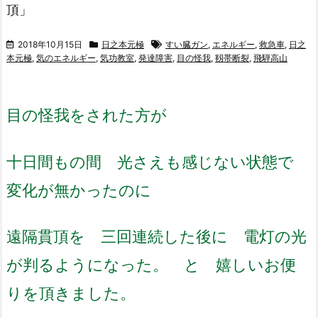
頂」
2018年10月15日
日之本元極
すい臓ガン
,
エネルギー
,
救急車
,
日之
本元極
,
気のエネルギー
,
気功教室
,
発達障害
,
目の怪我
,
靱帯断裂
,
飛騨高山
目の怪我をされた方が
十日間もの間 光さえも感じない状態で
変化が無かったのに
遠隔貫頂を 三回連続した後に 電灯の光
が判るようになった。 と
嬉しいお便
りを頂きました。