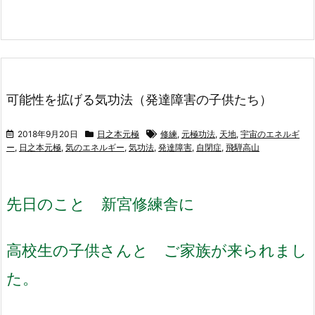
可能性を拡げる気功法（発達障害の子供たち）
2018年9月20日
日之本元極
修練
,
元極功法
,
天地
,
宇宙のエネルギ
ー
,
日之本元極
,
気のエネルギー
,
気功法
,
発達障害
,
自閉症
,
飛騨高山
先日のこと 新宮修練舎に
高校生の子供さんと ご家族が来られまし
た。