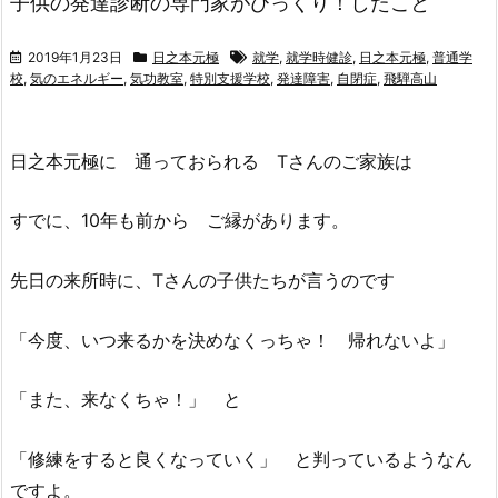
子供の発達診断の専門家がびっくり！したこと
2019年1月23日
日之本元極
就学
,
就学時健診
,
日之本元極
,
普通学
校
,
気のエネルギー
,
気功教室
,
特別支援学校
,
発達障害
,
自閉症
,
飛騨高山
日之本元極に 通っておられる Tさんのご家族は
すでに、10年も前から ご縁があります。
先日の来所時に、Tさんの子供たちが言うのです
「今度、いつ来るかを決めなくっちゃ！ 帰れないよ」
「また、来なくちゃ！」 と
「修練をすると良くなっていく」 と判っているようなん
ですよ。