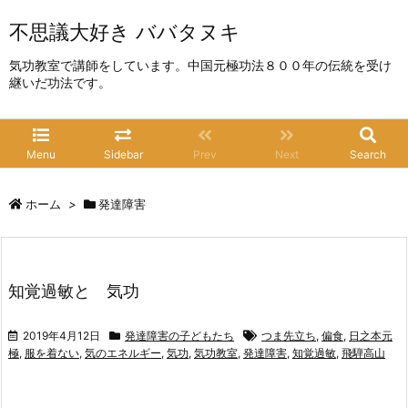
不思議大好き ババタヌキ
気功教室で講師をしています。中国元極功法８００年の伝統を受け
継いだ功法です。
Menu
Sidebar
Prev
Next
Search
ホーム
>
発達障害
知覚過敏と 気功
2019年4月12日
発達障害の子どもたち
つま先立ち
,
偏食
,
日之本元
極
,
服を着ない
,
気のエネルギー
,
気功
,
気功教室
,
発達障害
,
知覚過敏
,
飛騨高山