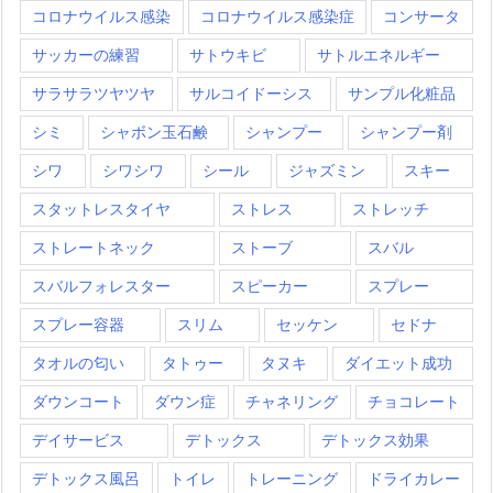
コロナウイルス感染
コロナウイルス感染症
コンサータ
サッカーの練習
サトウキビ
サトルエネルギー
サラサラツヤツヤ
サルコイドーシス
サンプル化粧品
シミ
シャボン玉石鹸
シャンプー
シャンプー剤
シワ
シワシワ
シール
ジャズミン
スキー
スタットレスタイヤ
ストレス
ストレッチ
ストレートネック
ストーブ
スバル
スバルフォレスター
スピーカー
スプレー
スプレー容器
スリム
セッケン
セドナ
タオルの匂い
タトゥー
タヌキ
ダイエット成功
ダウンコート
ダウン症
チャネリング
チョコレート
デイサービス
デトックス
デトックス効果
デトックス風呂
トイレ
トレーニング
ドライカレー