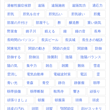
過敏性腸症候群
遠隔
遠隔施術
遠隔気功
適応力
邪気
邪気を出す
邪気払い
邪気祓い
邪魔
部屋の片付け
部屋干し
酢
醸造酢
重い病気
野菜食
銚子川
鍛える
鐘
鐘の音
長寿
長時間のパソコン
長浜ビール
長浜城
長生きの秘訣
関東地方
関節の動き
関節の炎症
関節痛
防御
防御する
防御法
除菌剤
陰陽
陰陽バランス
陽の気
集中力
雑念
雑菌
難病
雪道
雲消し
電気自動車
電磁波対策
電話
霊
青い光
青森
青空
静功
静脈瘤
靱帯
靱帯損傷
靱帯断裂
鞍馬寺
響き
頑張り
頑張りましょ
頓服
頓服薬
頭痛
頭皮
頭皮の汚れ
頭部
頭髪
顎関節症
顔がスッキリ