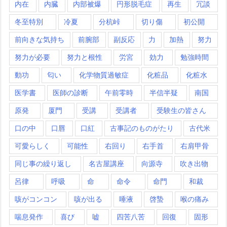
内在
内臓
内部被爆
円形脱毛症
再生
冗談
冬至特別
冷夏
分杭峠
切り傷
初公開
前向きな気持ち
前腕部
副反応
力
加熱
努力
努力が必要
努力と根性
労宮
効力
勉強時間
動功
匂い
化学物質過敏症
化粧品
化粧水
医学書
医師の診断
午前零時
半信半疑
南国
原発
厦門
受講
受講者
受験生の皆さん
口の中
口唇
口紅
古事記のものがたり
古代米
可愛らしく
可能性
右回り
右手首
右肩甲骨
同じ事の繰り返し
名古屋講座
向源寺
吹き出物
呂律
呼吸
命
命令
命門
和裁
咳がコンコン
咳が出る
唾液
啓蟄
喉の痛み
喘息発作
喜び
嘘
四苦八苦
回復
固形