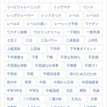
リハビリトレーニング
リュウマチ
リンス
レッグウォーマー
レッドロック
レベル
レベル2
レベル3
レベルの違い
レーシック手術
ワクチン
ワクチン接種
ワセリンクリーム
一子相伝
一般常識
七五三
三元
三元パワー
三者面談
上丹田
上級講座
上高地
下丹田
下半身ダイエット
下半身痩せ
下着
下腿
不安な気持ち
不安感
不思議な体験
不思議な出来事
不整脈
不燃ゴミ
不登校
不眠
不眠症改善
世のため人のため
世の中
世界
中国
中国から日本
中国福建省
中学3年生
中学生
中級講座
主訴
乗鞍
乳歯
乳液
二十四節気
二重の虹
五台山
京都