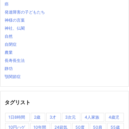
癌
発達障害の子どもたち
神様の言葉
神社、仏閣
自然
自閉症
農業
長寿長生法
静功
顎関節症
タグリスト
1日8時間
2歳
3才
3次元
4人家族
4歳児
10円ハゲ
10年間
24節気
50度
50肩
55歳