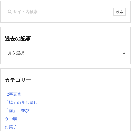
過去の記事
過
去
の
記
事
カテゴリー
12字真言
「場」の良し悪し
「歯」 並び
うつ病
お菓子