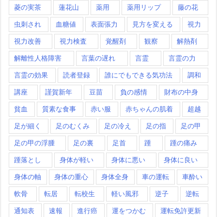
菱の実茶
蓮花山
薬用
薬用リップ
藤の花
虫刺され
血糖値
表面張力
見方を変える
視力
視力改善
視力検査
覚醒剤
観察
解熱剤
解離性人格障害
言葉の遅れ
言霊
言霊の力
言霊の効果
読者登録
誰にでもできる気功法
調和
講座
謹賀新年
豆苗
負の感情
財布の中身
貧血
質素な食事
赤い服
赤ちゃんの肌着
超越
足が細く
足のむくみ
足の冷え
足の指
足の甲
足の甲の浮腫
足の裏
足首
踵
踵の痛み
踵落とし
身体が軽い
身体に悪い
身体に良い
身体の軸
身体の重心
身体全身
車の運転
車酔い
軟骨
転居
転校生
軽い風邪
逆子
逆転
通知表
速報
進行癌
運をつかむ
運転免許更新