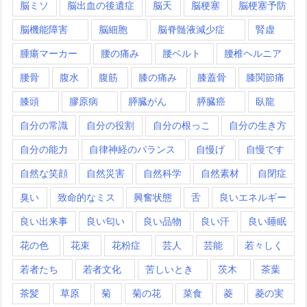
脳ミソ
脳出血の後遺症
脳天
脳梗塞
脳梗塞予防
脳機能障害
脳細胞
脳脊髄液減少症
腎虚
腫瘍マーカー
腰の痛み
腰ベルト
腰椎ヘルニア
腰骨
腹水
腹筋
膝の痛み
膝蓋骨
膝関節痛
膝頭
膠原病
膵臓がん
膵臓癌
臥龍
自分の常識
自分の役割
自分の根っこ
自分の生き方
自分の能力
自律神経のバランス
自慢げ
自慢です
自然な笑顔
自然災害
自然科学
自然素材
自閉症
臭い
致命的なミス
興奮状態
舌
良いエネルギー
良い出来事
良い匂い
良い品物
良い汗
良い睡眠
花の色
花束
花粉症
芸人
芸能
若々しく
若者たち
若者文化
苦しいとき
茨木
茶葉
茶髪
草原
菊
菊の花
菜食
菱
菱の実