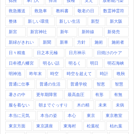
捻挫
掌門人
排泄
接種
支え
放射能汚染
救急搬送
救急車
教科書
敬老の日
数霊神霊符
整体
新しい環境
新しい生活
新型
新大阪
新宮
新宮神社
新年
新幹線
新発売
新緑がきれい
新聞
新車
方針
施術
施術者
日々精進
日之本元極
日月神示
日焼けのケア
日牟禮八幡宮
明るい話
明るく
明日
明石海峡
明神池
昨年末
時空
時空を超えて
時計
晩秋
普通に仕事
普通の生活
普通学校
智恵
智慧
暑さの中
更年期障害
最高血圧
有形
有無
服を着ない
朝までぐっすり
木の精
未来
未病
本当に元気
本当の姿
本心
東京
東京教室
東京方面
東京講座
東海村
松葉杖
枯れ葉