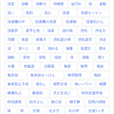
決意
決断
決断力
沖縄県
油汚れ
泡
波動
洗い
洗剤
洗心
洗濯
洗濯セッケン
洗濯機の中
洗濯機の洗濯
洗濯物
洗濯石けん
洗面所
派手な色
流産
流行病
浄化
浄化力
浮腫
海彦
浸透力
消化器の癌
消化器官
消去
涙
淡々と
清
清める
減量
温度計
湧水
湯船
湿布
湿気
湿疹
滝
潰瘍
濁り
火傷
炊飯器
点眼薬
無形
無明
無欲
無添加
無添加せっけん
無理無理
無給
無邪気な子供
煮出し
熊野古道
熱いパワー
燃費
燃費向上
爆発的
爪が丈夫に
特別支援学校
特別講座
狛犬さん
狭心症
獅子舞
玄関の掃除
珠
球
甘酒
生き方
生の声
生後1ヶ月