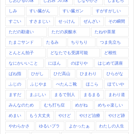
しおひるの珠
しおみつの珠
しなやかさ
しまむら
しみ
すい臓がん
すい臓ガン
すがすがしい
すごい
すさまじい
せっけん
ぜんざい
その瞬間
ただの勘違い
ただの炭酸水
たねや茶屋
たまごサンド
たるみ
ちりちり
つま先立ち
とんとん拍子
どなたでも受講可能
ど根性
なにかいいこと
にほん
のぼりや
はじめて講座
ばね指
ひがし
ひだ高山
ひまわり
ひらがな
ふじの
ふじやま
ぺたんこ靴
ほこら
ほていや
ますだ
まぶしい
まるで別人
まるまる
まわり道
みんなのため
むち打ち症
めがね
めちゃ楽しい
めまい
もう大丈夫
やけど
やけど治療
やけど跡
やわらかさ
ゆるいブラ
よかったぁ
わたしの人生