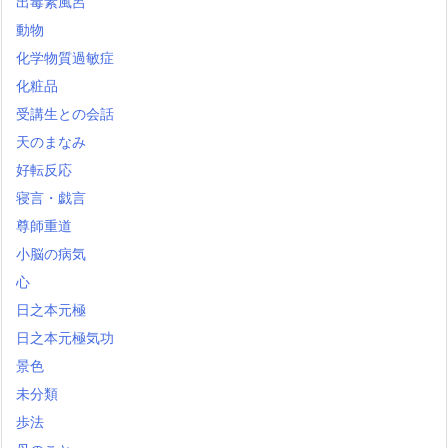
出毒素風呂
動物
化学物質過敏症
化粧品
受講生との会話
天のまなみ
好転反応
寝言・戯言
尊師重道
小脳の病気
心
日之本元極
日之本元極気功
景色
未分類
歩法