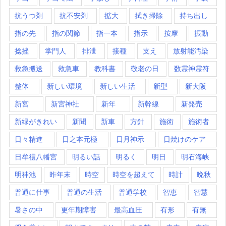
抗うつ剤
抗不安剤
拡大
拭き掃除
持ち出し
指の先
指の関節
指一本
指示
按摩
振動
捻挫
掌門人
排泄
接種
支え
放射能汚染
救急搬送
救急車
教科書
敬老の日
数霊神霊符
整体
新しい環境
新しい生活
新型
新大阪
新宮
新宮神社
新年
新幹線
新発売
新緑がきれい
新聞
新車
方針
施術
施術者
日々精進
日之本元極
日月神示
日焼けのケア
日牟禮八幡宮
明るい話
明るく
明日
明石海峡
明神池
昨年末
時空
時空を超えて
時計
晩秋
普通に仕事
普通の生活
普通学校
智恵
智慧
暑さの中
更年期障害
最高血圧
有形
有無