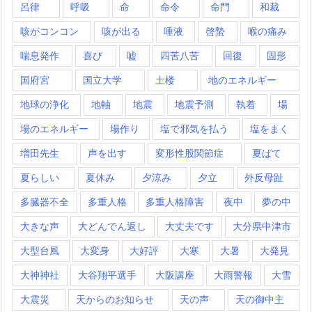
呂律
呼吸
命
命令
命門
和裁
咳がコンコン
咳が出る
唾液
啓蟄
喉の痛み
喘息発作
喜び
嘘
四苦八苦
回復
固形
国府宮
国立大学
土楼
地のエネルギー
地球の浄化
地軸
地震
地震予測
執着
場
場のエネルギー
場作り
塩で邪気を払う
塩をまく
増田先生
声を出す
変形性股関節症
夏ばて
夏らしい
夏休み
夕涼み
夕立
外反母趾
多臓器不全
多重人格
多重人格障害
夜中
夢の中
大きな声
大どんでん返し
大丈夫です
大分県中津市
大型台風
大変身
大好評
大寒
大暑
大発見
大神神社
大谷翔平選手
大阪講座
大雨警報
大雪
大震災
天からのお知らせ
天の声
天の御中主