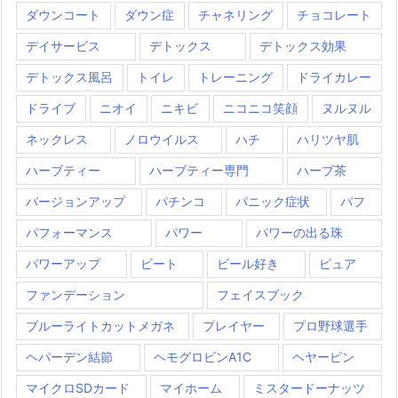
ダウンコート
ダウン症
チャネリング
チョコレート
デイサービス
デトックス
デトックス効果
デトックス風呂
トイレ
トレーニング
ドライカレー
ドライブ
ニオイ
ニキビ
ニコニコ笑顔
ヌルヌル
ネックレス
ノロウイルス
ハチ
ハリツヤ肌
ハーブティー
ハーブティー専門
ハーブ茶
バージョンアップ
パチンコ
パニック症状
パフ
パフォーマンス
パワー
パワーの出る珠
パワーアップ
ビート
ビール好き
ピュア
ファンデーション
フェイスブック
ブルーライトカットメガネ
プレイヤー
プロ野球選手
ヘパーデン結節
ヘモグロビンA1C
ヘヤーピン
マイクロSDカード
マイホーム
ミスタードーナッツ