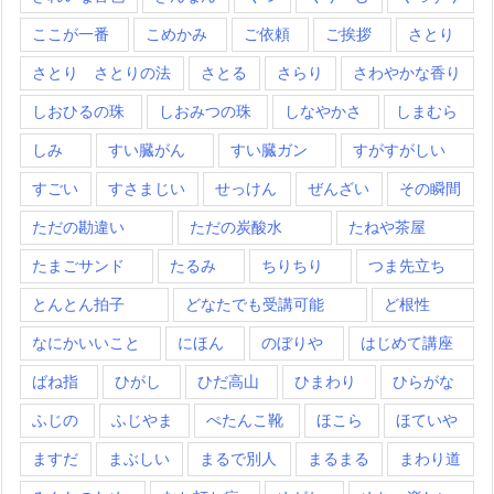
ここが一番
こめかみ
ご依頼
ご挨拶
さとり
さとり さとりの法
さとる
さらり
さわやかな香り
しおひるの珠
しおみつの珠
しなやかさ
しまむら
しみ
すい臓がん
すい臓ガン
すがすがしい
すごい
すさまじい
せっけん
ぜんざい
その瞬間
ただの勘違い
ただの炭酸水
たねや茶屋
たまごサンド
たるみ
ちりちり
つま先立ち
とんとん拍子
どなたでも受講可能
ど根性
なにかいいこと
にほん
のぼりや
はじめて講座
ばね指
ひがし
ひだ高山
ひまわり
ひらがな
ふじの
ふじやま
ぺたんこ靴
ほこら
ほていや
ますだ
まぶしい
まるで別人
まるまる
まわり道