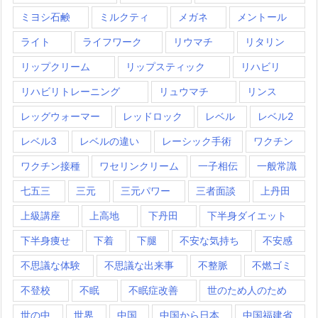
ミヨシ石鹸
ミルクティ
メガネ
メントール
ライト
ライフワーク
リウマチ
リタリン
リップクリーム
リップスティック
リハビリ
リハビリトレーニング
リュウマチ
リンス
レッグウォーマー
レッドロック
レベル
レベル2
レベル3
レベルの違い
レーシック手術
ワクチン
ワクチン接種
ワセリンクリーム
一子相伝
一般常識
七五三
三元
三元パワー
三者面談
上丹田
上級講座
上高地
下丹田
下半身ダイエット
下半身痩せ
下着
下腿
不安な気持ち
不安感
不思議な体験
不思議な出来事
不整脈
不燃ゴミ
不登校
不眠
不眠症改善
世のため人のため
世の中
世界
中国
中国から日本
中国福建省