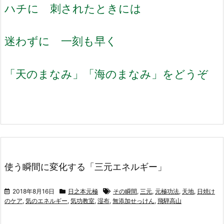
ハチに 刺されたときには
迷わずに 一刻も早く
「天のまなみ」「海のまなみ」をどうぞ
使う瞬間に変化する「三元エネルギー」
2018年8月16日
日之本元極
その瞬間
,
三元
,
元極功法
,
天地
,
日焼け
のケア
,
気のエネルギー
,
気功教室
,
湿布
,
無添加せっけん
,
飛騨高山