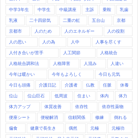
中学3年生
中学生
中級講座
主訴
乗鞍
乳歯
乳液
二十四節気
二重の虹
五台山
京都
京都市
人のため
人のエネルギー
人の役割
人の思い
人の為
人中
人事を尽くす
人付き合いが苦手
人工関節
人格統合
人格統合調和法
人格障害
人混み
人違い
今年は暖かい
今年もよろしく
今日も元気
今日も頭痛
介護日記
介護者
仏教
任脈
休養
位山
位山巨石
低周波
住まい
体内
体力
体力アップ
体質改善
依存性
依存性薬物
便座シート
便秘解消
信頼関係
修練
倒れる
偏食
健康で長生き
偶然
元極
元極功