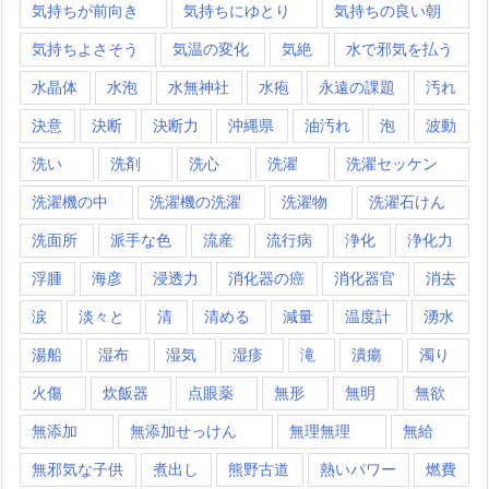
気持ちが前向き
気持ちにゆとり
気持ちの良い朝
気持ちよさそう
気温の変化
気絶
水で邪気を払う
水晶体
水泡
水無神社
水疱
永遠の課題
汚れ
決意
決断
決断力
沖縄県
油汚れ
泡
波動
洗い
洗剤
洗心
洗濯
洗濯セッケン
洗濯機の中
洗濯機の洗濯
洗濯物
洗濯石けん
洗面所
派手な色
流産
流行病
浄化
浄化力
浮腫
海彦
浸透力
消化器の癌
消化器官
消去
涙
淡々と
清
清める
減量
温度計
湧水
湯船
湿布
湿気
湿疹
滝
潰瘍
濁り
火傷
炊飯器
点眼薬
無形
無明
無欲
無添加
無添加せっけん
無理無理
無給
無邪気な子供
煮出し
熊野古道
熱いパワー
燃費