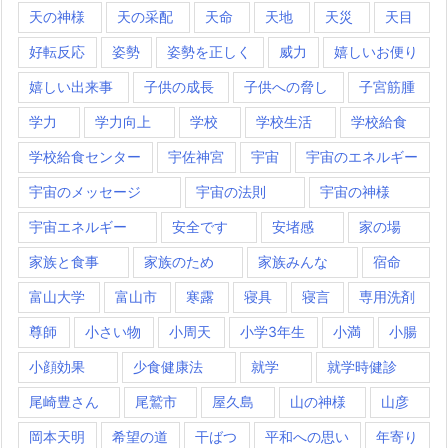
天の神様
天の采配
天命
天地
天災
天目
好転反応
姿勢
姿勢を正しく
威力
嬉しいお便り
嬉しい出来事
子供の成長
子供への脅し
子宮筋腫
学力
学力向上
学校
学校生活
学校給食
学校給食センター
宇佐神宮
宇宙
宇宙のエネルギー
宇宙のメッセージ
宇宙の法則
宇宙の神様
宇宙エネルギー
安全です
安堵感
家の場
家族と食事
家族のため
家族みんな
宿命
富山大学
富山市
寒露
寝具
寝言
専用洗剤
尊師
小さい物
小周天
小学3年生
小満
小腸
小顔効果
少食健康法
就学
就学時健診
尾崎豊さん
尾鷲市
屋久島
山の神様
山彦
岡本天明
希望の道
干ばつ
平和への思い
年寄り