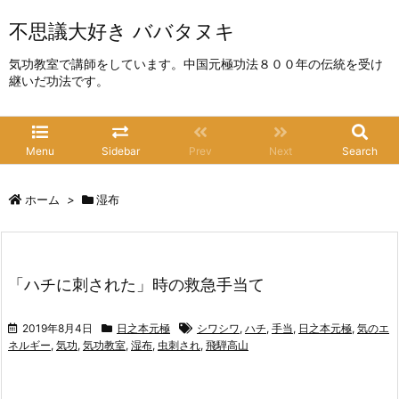
不思議大好き ババタヌキ
気功教室で講師をしています。中国元極功法８００年の伝統を受け
継いだ功法です。
Menu
Sidebar
Prev
Next
Search
ホーム
>
湿布
「ハチに刺された」時の救急手当て
2019年8月4日
日之本元極
シワシワ
,
ハチ
,
手当
,
日之本元極
,
気のエ
ネルギー
,
気功
,
気功教室
,
湿布
,
虫刺され
,
飛騨高山