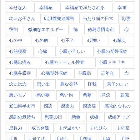
幸せな人
幸福感
幸福感で満たされる
幸運
幼いお子さん
広汎性発達障害
当たり前の日常
彩雲
役割
微細なエネルギー
徳
徳島県阿南市
心
心の中
心の病
心不全
心強い
心構え
心筋梗塞
心臓
心臓が苦しい
心臓の期外収縮
心臓の痛み
心臓カテーテル検査
心臓ドキドキ
心臓弁膜症
心臓期外収縮
心臓病
忘年会
念
念には念
思い出
急な発熱
怪我
息子のこと
悪いモノ
悪い夢
悪い物
悪夢
意念
意識
愛知県半田市
感染
感染力
感染症
感覚的なもの
感謝の気持ち
慰霊の日
懸命
成績
成績アップ
成長力
成長発達
手が温かい
手のひら
手の指
手当
手当て法
手放し
手料理
手術
手袋