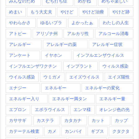
みんなのため
むち打ち症
めがね
めちゃ楽しい
めまい
もう大丈夫
やけど
やけど治療
やけど跡
やわらかさ
ゆるいブラ
よかったぁ
わたしの人生
アトピー
アリゾナ州
アルカリ性
アルコール消毒
アレルギー
アレルギーの薬
アレルギー症状
アンケート
イヤホン
インフルエンザウイルス
インフルエンザワクチン
インプラント
ウィルス感染
ウイルス感染
ウミガメ
エイズウイルス
エイズ陽性
エナジー
エネルギー
エネルギーの変化
エネルギー入り
エネルギー満タン
エネルギー量
エプロン
エボラウイルス
エンマ様
オレンジ色の光
カササギ
カステラ
カタカナ
カット
カップ
カテーテル検査
カメ
カンパイ
ギブス
クタクタ