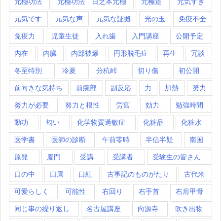
元極功法
元極功法 日之本元極
元極道
元気すぎ
元気です
元気な声
元気な証拠
光の玉
免疫不全
免疫力
児童生徒
入れ歯
入門講座
公開予定
内在
内臓
内部被爆
円形脱毛症
再生
冗談
冬至特別
冷夏
分杭峠
切り傷
初公開
前向きな気持ち
前腕部
副反応
力
加熱
努力
努力が必要
努力と根性
労宮
効力
勉強時間
動功
匂い
化学物質過敏症
化粧品
化粧水
医学書
医師の診断
午前零時
半信半疑
南国
原発
厦門
受講
受講者
受験生の皆さん
口の中
口唇
口紅
古事記のものがたり
古代米
可愛らしく
可能性
右回り
右手首
右肩甲骨
同じ事の繰り返し
名古屋講座
向源寺
吹き出物