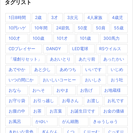
タグリスト
1日8時間
2歳
3才
3次元
4人家族
4歳児
10円ハゲ
10年間
24節気
50度
50肩
55歳
100才
100歳
101才
101歳
300馬力
CDプレイヤー
DANDY
LED電球
RSウイルス
「場創りセット」
あおいとり
あたり前
あったかい
あでやか
あと少し
あめつち
いいです
いじめ
いつの間にか
おいしいコーヒー
おいしさ
おう吐
おなら
おへそ
おやま
お告げ
お地蔵様
お守り袋
お引っ越し
お母さん
お渡し
お礼です
お腹の中
お茶
お言葉
お誕生日です
お金の価値
お風呂
かゆい
がん細胞
きゅうしゅう
きれいな音色
ぎんなん
くつ
くりーむ
ぐっすり