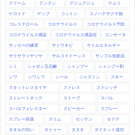
クリーム
クンクン
グジュグジュ
ケムリ
ケロイド
ゲップ
コットン
コノハナサクヤ姫
コレステロール
コロナウイルス
コロナウイルス予防
コロナウイルス感染
コロナウイルス感染症
コンサータ
サッカーの練習
サトウキビ
サトルエネルギー
サラサラツヤツヤ
サルコイドーシス
サンプル化粧品
シミ
シャボン玉石鹸
シャンプー
シャンプー剤
シワ
シワシワ
シール
ジャズミン
スキー
スタットレスタイヤ
ストレス
ストレッチ
ストレートネック
ストーブ
スバル
スバルフォレスター
スピーカー
スプレー
スプレー容器
スリム
セッケン
セドナ
タオルの匂い
タトゥー
タヌキ
ダイエット成功