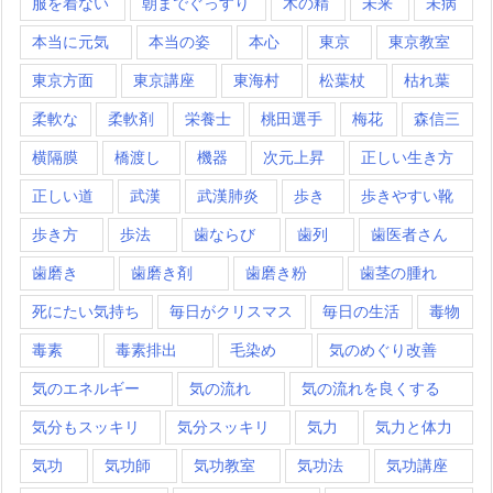
服を着ない
朝までぐっすり
木の精
未来
未病
本当に元気
本当の姿
本心
東京
東京教室
東京方面
東京講座
東海村
松葉杖
枯れ葉
柔軟な
柔軟剤
栄養士
桃田選手
梅花
森信三
横隔膜
橋渡し
機器
次元上昇
正しい生き方
正しい道
武漢
武漢肺炎
歩き
歩きやすい靴
歩き方
歩法
歯ならび
歯列
歯医者さん
歯磨き
歯磨き剤
歯磨き粉
歯茎の腫れ
死にたい気持ち
毎日がクリスマス
毎日の生活
毒物
毒素
毒素排出
毛染め
気のめぐり改善
気のエネルギー
気の流れ
気の流れを良くする
気分もスッキリ
気分スッキリ
気力
気力と体力
気功
気功師
気功教室
気功法
気功講座