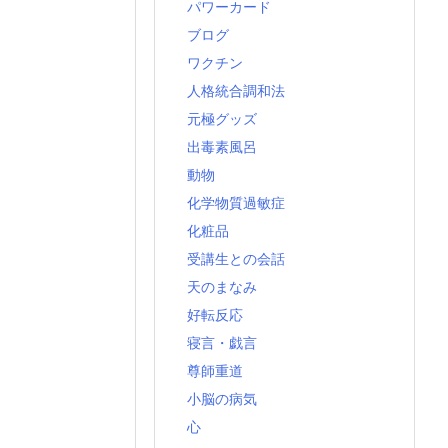
パワーカード
ブログ
ワクチン
人格統合調和法
元極グッズ
出毒素風呂
動物
化学物質過敏症
化粧品
受講生との会話
天のまなみ
好転反応
寝言・戯言
尊師重道
小脳の病気
心