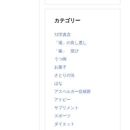
の
記
事
カテゴリー
12字真言
「場」の良し悪し
「歯」 並び
うつ病
お菓子
さとりの法
はな
アスペルガー症候群
アトピー
サプリメント
スポーツ
ダイエット