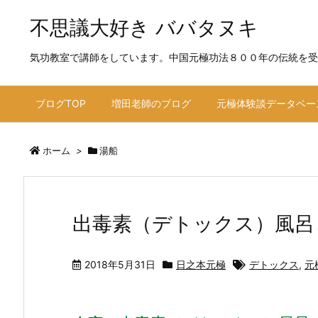
不思議大好き ババタヌキ
気功教室で講師をしています。中国元極功法８００年の伝統を受
ブログTOP
増田老師のブログ
元極体験談データベー
ホーム
>
湯船
出毒素（デトックス）風呂
2018年5月31日
日之本元極
デトックス
,
元