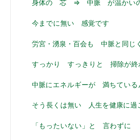
身体の 芯 ⇒ 中脈 が温かい
今までに無い 感覚です
労宮・湧泉・百会も 中脈と同じ
す
っかり すっきりと 掃除が
中脈にエネルギーが 満ちている
そう長くは無い 人生を健康に過
「もったいない」と 言わずに