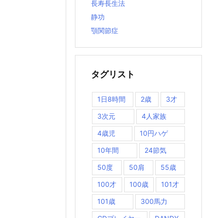
長寿長生法
静功
顎関節症
タグリスト
1日8時間
2歳
3才
3次元
4人家族
4歳児
10円ハゲ
10年間
24節気
50度
50肩
55歳
100才
100歳
101才
101歳
300馬力