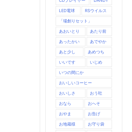
CDプレイヤー
DANDY
LED電球
RSウイルス
「場創りセット」
あおいとり
あたり前
あったかい
あでやか
あと少し
あめつち
いいです
いじめ
いつの間にか
おいしいコーヒー
おいしさ
おう吐
おなら
おへそ
おやま
お告げ
お地蔵様
お守り袋