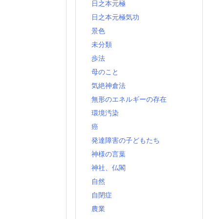
日之本元極
日之本元極気功
景色
未分類
歩法
母のこと
気絶神倉法
無形のエネルギーの存在
環境汚染
癌
発達障害の子どもたち
神様の言葉
神社、仏閣
自然
自閉症
農業