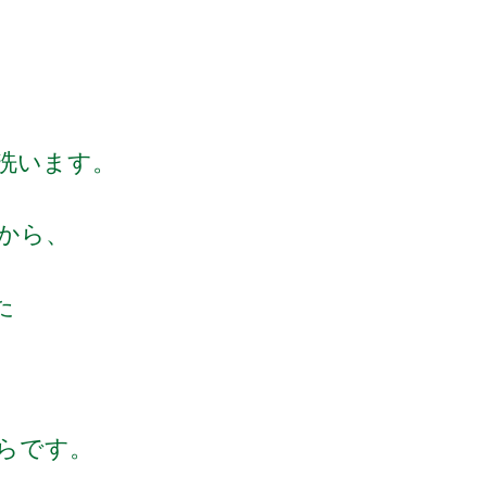
洗います。
から、
た
らです。