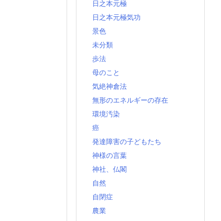
日之本元極
日之本元極気功
景色
未分類
歩法
母のこと
気絶神倉法
無形のエネルギーの存在
環境汚染
癌
発達障害の子どもたち
神様の言葉
神社、仏閣
自然
自閉症
農業