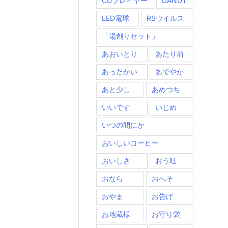
CDプレイヤー
DANDY
LED電球
RSウイルス
「場創りセット」
あおいとり
あたり前
あったかい
あでやか
あと少し
あめつち
いいです
いじめ
いつの間にか
おいしいコーヒー
おいしさ
おう吐
おなら
おへそ
おやま
お告げ
お地蔵様
お守り袋