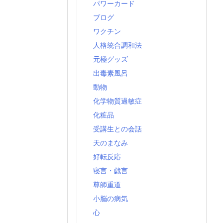
パワーカード
ブログ
ワクチン
人格統合調和法
元極グッズ
出毒素風呂
動物
化学物質過敏症
化粧品
受講生との会話
天のまなみ
好転反応
寝言・戯言
尊師重道
小脳の病気
心