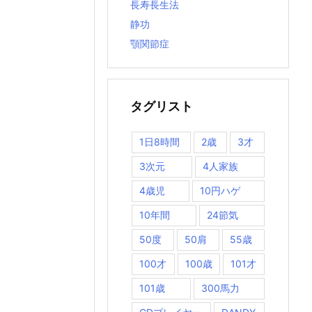
長寿長生法
静功
顎関節症
タグリスト
1日8時間
2歳
3才
3次元
4人家族
4歳児
10円ハゲ
10年間
24節気
50度
50肩
55歳
100才
100歳
101才
101歳
300馬力