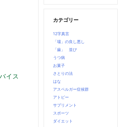
の
記
事
カテゴリー
12字真言
「場」の良し悪し
「歯」 並び
うつ病
お菓子
さとりの法
バイス
はな
アスペルガー症候群
アトピー
サプリメント
スポーツ
ダイエット