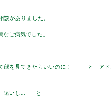
相談がありました。
篤なご病気でした。
って顔を見てきたらいいのに！ 」 と
アド
し、遠いし… と