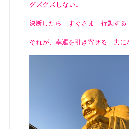
グズグズしない。
決断したら すぐさま 行動する
それが、幸運を引き寄せる 力に