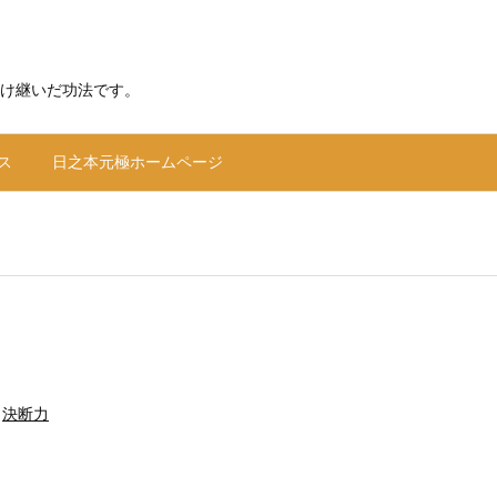
け継いだ功法です。
ス
日之本元極ホームページ
,
決断力