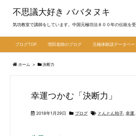
不思議大好き ババタヌキ
気功教室で講師をしています。中国元極功法８００年の伝統を受
ブログTOP
増田老師のブログ
元極体験談データベー
ホーム
>
決断力
幸運つかむ「決断力」
2018年1月29日
ブログ
とんとん拍子
,
幸運