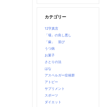
の
記
事
カテゴリー
12字真言
「場」の良し悪し
「歯」 並び
うつ病
お菓子
さとりの法
はな
アスペルガー症候群
アトピー
サプリメント
スポーツ
ダイエット