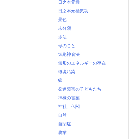
日之本元極
日之本元極気功
景色
未分類
歩法
母のこと
気絶神倉法
無形のエネルギーの存在
環境汚染
癌
発達障害の子どもたち
神様の言葉
神社、仏閣
自然
自閉症
農業