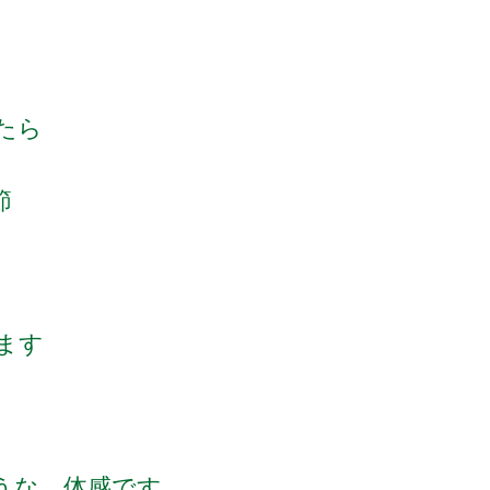
たら
節
ます
うな 体感です。