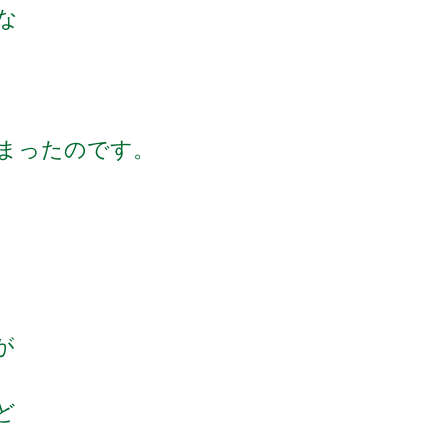
な
まったのです。
が
ど