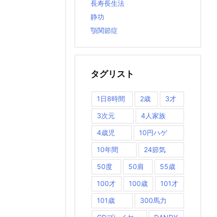
長寿長生法
静功
顎関節症
タグリスト
1日8時間
2歳
3才
3次元
4人家族
4歳児
10円ハゲ
10年間
24節気
50度
50肩
55歳
100才
100歳
101才
101歳
300馬力