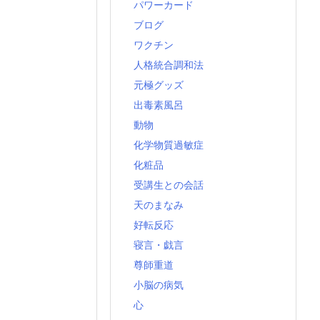
パワーカード
ブログ
ワクチン
人格統合調和法
元極グッズ
出毒素風呂
動物
化学物質過敏症
化粧品
受講生との会話
天のまなみ
好転反応
寝言・戯言
尊師重道
小脳の病気
心