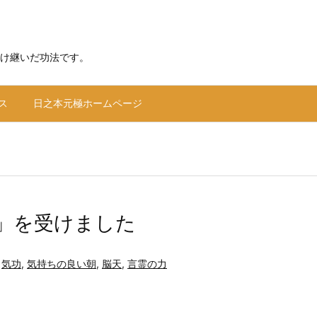
け継いだ功法です。
ス
日之本元極ホームページ
」を受けました
,
気功
,
気持ちの良い朝
,
脳天
,
言霊の力