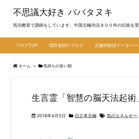
不思議大好き ババタヌキ
気功教室で講師をしています。中国元極功法８００年の伝統を受
ブログTOP
増田老師のブログ
元極体験談データベー
ホーム
>
気持ちの良い朝
生言霊「智慧の脳天法起術
2018年4月5日
日之本元極
気のエネルギー