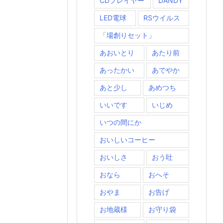
CDプレイヤー
DANDY
LED電球
RSウイルス
「場創りセット」
あおいとり
あたり前
あったかい
あでやか
あと少し
あめつち
いいです
いじめ
いつの間にか
おいしいコーヒー
おいしさ
おう吐
おなら
おへそ
おやま
お告げ
お地蔵様
お守り袋