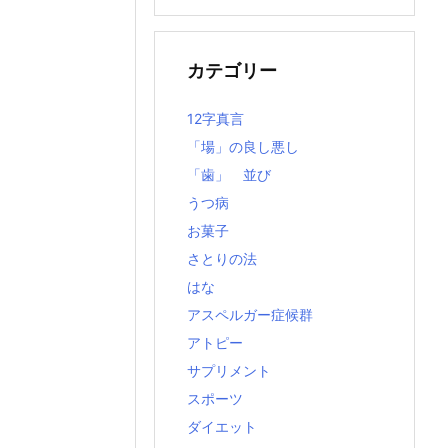
の
記
事
カテゴリー
12字真言
「場」の良し悪し
「歯」 並び
うつ病
お菓子
さとりの法
はな
アスペルガー症候群
アトピー
サプリメント
スポーツ
ダイエット