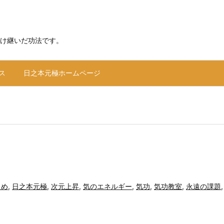
け継いだ功法です。
ス
日之本元極ホームページ
ため
,
日之本元極
,
次元上昇
,
気のエネルギー
,
気功
,
気功教室
,
永遠の課題