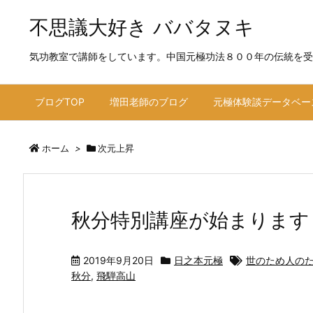
不思議大好き ババタヌキ
気功教室で講師をしています。中国元極功法８００年の伝統を受
ブログTOP
増田老師のブログ
元極体験談データベー
ホーム
>
次元上昇
秋分特別講座が始まります
2019年9月20日
日之本元極
世のため人の
秋分
,
飛騨高山