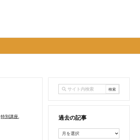
,
特別講座
,
過去の記事
過
去