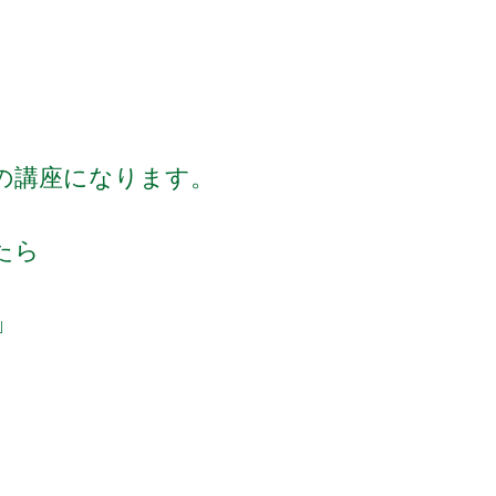
の講座になります。
たら
」