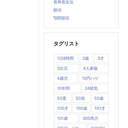
長寿長生法
静功
顎関節症
タグリスト
1日8時間
2歳
3才
3次元
4人家族
4歳児
10円ハゲ
10年間
24節気
50度
50肩
55歳
100才
100歳
101才
101歳
300馬力