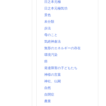
日之本元極
日之本元極気功
景色
未分類
歩法
母のこと
気絶神倉法
無形のエネルギーの存在
環境汚染
癌
発達障害の子どもたち
神様の言葉
神社、仏閣
自然
自閉症
農業