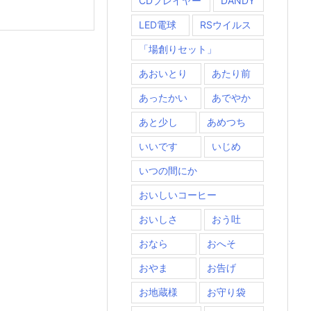
CDプレイヤー
DANDY
LED電球
RSウイルス
「場創りセット」
あおいとり
あたり前
あったかい
あでやか
あと少し
あめつち
いいです
いじめ
いつの間にか
おいしいコーヒー
おいしさ
おう吐
おなら
おへそ
おやま
お告げ
お地蔵様
お守り袋