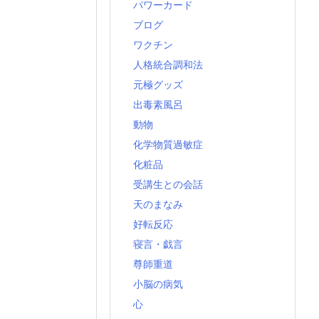
パワーカード
ブログ
ワクチン
人格統合調和法
元極グッズ
出毒素風呂
動物
化学物質過敏症
化粧品
受講生との会話
天のまなみ
好転反応
寝言・戯言
尊師重道
小脳の病気
心