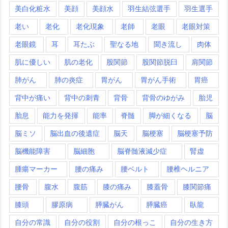
美白化粧水
美顔
美顔水
羽生結弦選手
羽生選手
老い
老化
老化現象
老師
老眼
老眼対策
老眼鏡
耳
耳たぶ
聖なる地
聞き流し
肉体
肌に優しい
肌の老化
股関節
股関節脱臼
肩関節
肺がん
肺の炎症
胃がん
胃がん手術
胃癌
背中が痛い
背中の刺青
背骨
背骨のゆがみ
胎児
胎息
能力を発揮
能率
脊髄
脚が細くなる
脳
脳ミソ
脳出血の後遺症
脳天
脳梗塞
脳梗塞予防
脳機能障害
脳細胞
脳脊髄液減少症
腎虚
腫瘍マーカー
腰の痛み
腰ベルト
腰椎ヘルニア
腰骨
腹水
腹筋
膝の痛み
膝蓋骨
膝関節痛
膝頭
膠原病
膵臓がん
膵臓癌
臥龍
自分の常識
自分の役割
自分の根っこ
自分の生き方