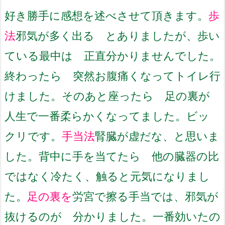
好き勝手に感想を述べさせて頂きます。
歩
法
邪気が多く出る とありましたが、
歩い
ている最中は 正直分かりませんでした。
終わったら 突然お腹痛くなってトイレ行
けました。
そのあと座ったら 足の裏が
人生で一番柔らかくなってました。
ビッ
クリです。
手当法
腎臓が虚だな、と思いま
した。
背中に手を当てたら 他の臓器の比
ではなく冷たく、
触ると元気になりまし
た。
足の裏を
労宮で擦る手当では、
邪気が
抜けるのが 分かりました。
一番効いたの