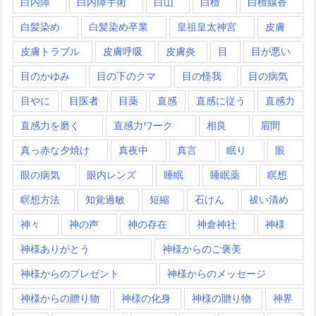
白内障
白内障手術
白山
白檀
白檀線香
白髪染め
白髪染め卒業
皇祖皇太神宮
皮膚
皮膚トラブル
皮膚呼吸
皮膚炎
目
目が悪い
目のかゆみ
目の下のクマ
目の怪我
目の病気
目やに
目医者
目薬
直感
直感に従う
直感力
直感力を磨く
直感力ワーク
相良
眉間
真っ赤な夕焼け
真夜中
真言
眠り
眼
眼の病気
眼内レンズ
睡眠
睡眠薬
瞑想
瞑想方法
知覚過敏
短縮
石けん
祓い清め
神々
神の声
神の存在
神倉神社
神様
神様ありがとう
神様からのご褒美
神様からのプレゼント
神様からのメッセージ
神様からの贈り物
神様の化身
神様の贈り物
神界