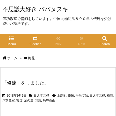
不思議大好き ババタヌキ
気功教室で講師をしています。中国元極功法８００年の伝統を受け
継いだ功法です。
Menu
Sidebar
Prev
Next
Search
ホーム
>
梅花
「修練」をしました。
2018年9月5日
日之本元極
上高地
,
修練
,
手当て法
,
日之本元極
,
梅花
,
気功教室
,
腎虚
,
足の裏
,
邪気
,
飛騨高山