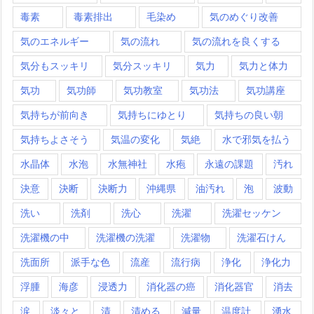
毒素
毒素排出
毛染め
気のめぐり改善
気のエネルギー
気の流れ
気の流れを良くする
気分もスッキリ
気分スッキリ
気力
気力と体力
気功
気功師
気功教室
気功法
気功講座
気持ちが前向き
気持ちにゆとり
気持ちの良い朝
気持ちよさそう
気温の変化
気絶
水で邪気を払う
水晶体
水泡
水無神社
水疱
永遠の課題
汚れ
決意
決断
決断力
沖縄県
油汚れ
泡
波動
洗い
洗剤
洗心
洗濯
洗濯セッケン
洗濯機の中
洗濯機の洗濯
洗濯物
洗濯石けん
洗面所
派手な色
流産
流行病
浄化
浄化力
浮腫
海彦
浸透力
消化器の癌
消化器官
消去
涙
淡々と
清
清める
減量
温度計
湧水