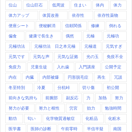
位山
位山巨石
低周波
住まい
体内
体力
体力アップ
体質改善
依存性
依存性薬物
便座シート
便秘解消
信頼関係
修練
倒れる
偏食
健康で長生き
偶然
元極
元極功
元極功法
元極功法 日之本元極
元極道
元気すぎ
元気です
元気な声
元気な証拠
光の玉
免疫不全
免疫力
児童生徒
入れ歯
入門講座
公開予定
内在
内臓
内部被爆
円形脱毛症
再生
冗談
冬至特別
冷夏
分杭峠
切り傷
初公開
前向きな気持ち
前腕部
副反応
力
加熱
努力
努力が必要
努力と根性
労宮
効力
勉強時間
動功
匂い
化学物質過敏症
化粧品
化粧水
医学書
医師の診断
午前零時
半信半疑
南国