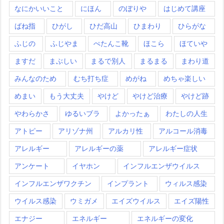
なにかいいこと
にほん
のぼりや
はじめて講座
ばね指
ひがし
ひだ高山
ひまわり
ひらがな
ふじの
ふじやま
ぺたんこ靴
ほこら
ほていや
ますだ
まぶしい
まるで別人
まるまる
まわり道
みんなのため
むち打ち症
めがね
めちゃ楽しい
めまい
もう大丈夫
やけど
やけど治療
やけど跡
やわらかさ
ゆるいブラ
よかったぁ
わたしの人生
アトピー
アリゾナ州
アルカリ性
アルコール消毒
アレルギー
アレルギーの薬
アレルギー症状
アンケート
イヤホン
インフルエンザウイルス
インフルエンザワクチン
インプラント
ウィルス感染
ウイルス感染
ウミガメ
エイズウイルス
エイズ陽性
エナジー
エネルギー
エネルギーの変化