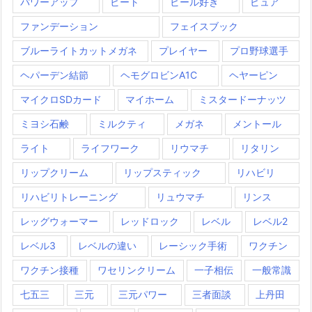
パワーアップ
ビート
ビール好き
ピュア
ファンデーション
フェイスブック
ブルーライトカットメガネ
プレイヤー
プロ野球選手
ヘパーデン結節
ヘモグロビンA1C
ヘヤーピン
マイクロSDカード
マイホーム
ミスタードーナッツ
ミヨシ石鹸
ミルクティ
メガネ
メントール
ライト
ライフワーク
リウマチ
リタリン
リップクリーム
リップスティック
リハビリ
リハビリトレーニング
リュウマチ
リンス
レッグウォーマー
レッドロック
レベル
レベル2
レベル3
レベルの違い
レーシック手術
ワクチン
ワクチン接種
ワセリンクリーム
一子相伝
一般常識
七五三
三元
三元パワー
三者面談
上丹田