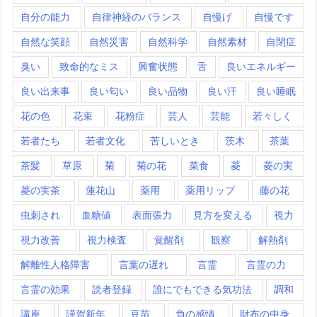
自分の能力
自律神経のバランス
自慢げ
自慢です
自然な笑顔
自然災害
自然科学
自然素材
自閉症
臭い
致命的なミス
興奮状態
舌
良いエネルギー
良い出来事
良い匂い
良い品物
良い汗
良い睡眠
花の色
花束
花粉症
芸人
芸能
若々しく
若者たち
若者文化
苦しいとき
茨木
茶葉
茶髪
草原
菊
菊の花
菜食
菱
菱の実
菱の実茶
蓮花山
薬用
薬用リップ
藤の花
虫刺され
血糖値
表面張力
見方を変える
視力
視力改善
視力検査
覚醒剤
観察
解熱剤
解離性人格障害
言葉の遅れ
言霊
言霊の力
言霊の効果
読者登録
誰にでもできる気功法
調和
講座
謹賀新年
豆苗
負の感情
財布の中身