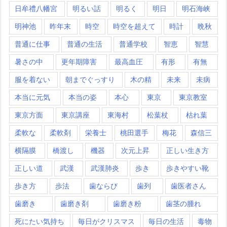
日牟禮八幡宮
明るい話
明るく
明日
明石海峡
明神池
昨年末
時空
時空を超えて
時計
晩秋
普通に仕事
普通の生活
普通学校
智恵
智慧
暑さの中
更年期障害
最高血圧
有形
有無
服を着ない
朝までぐっすり
木の精
未来
未病
本当に元気
本当の姿
本心
東京
東京教室
東京方面
東京講座
東海村
松葉杖
枯れ葉
柔軟な
柔軟剤
栄養士
桃田選手
梅花
森信三
横隔膜
橋渡し
機器
次元上昇
正しい生き方
正しい道
武漢
武漢肺炎
歩き
歩きやすい靴
歩き方
歩法
歯ならび
歯列
歯医者さん
歯磨き
歯磨き剤
歯磨き粉
歯茎の腫れ
死にたい気持ち
毎日がクリスマス
毎日の生活
毒物