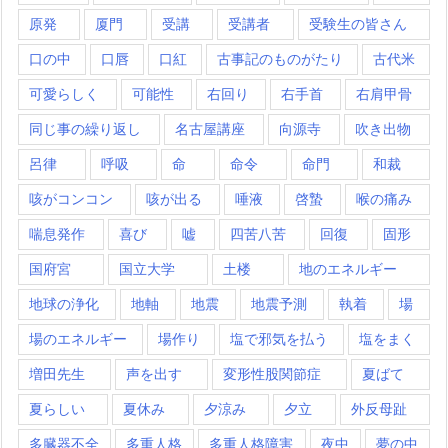
原発
厦門
受講
受講者
受験生の皆さん
口の中
口唇
口紅
古事記のものがたり
古代米
可愛らしく
可能性
右回り
右手首
右肩甲骨
同じ事の繰り返し
名古屋講座
向源寺
吹き出物
呂律
呼吸
命
命令
命門
和裁
咳がコンコン
咳が出る
唾液
啓蟄
喉の痛み
喘息発作
喜び
嘘
四苦八苦
回復
固形
国府宮
国立大学
土楼
地のエネルギー
地球の浄化
地軸
地震
地震予測
執着
場
場のエネルギー
場作り
塩で邪気を払う
塩をまく
増田先生
声を出す
変形性股関節症
夏ばて
夏らしい
夏休み
夕涼み
夕立
外反母趾
多臓器不全
多重人格
多重人格障害
夜中
夢の中