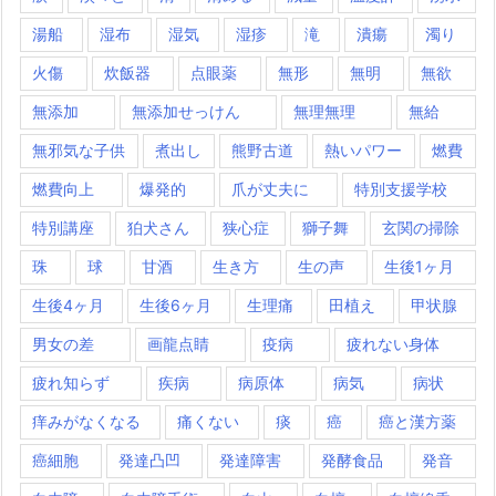
湯船
湿布
湿気
湿疹
滝
潰瘍
濁り
火傷
炊飯器
点眼薬
無形
無明
無欲
無添加
無添加せっけん
無理無理
無給
無邪気な子供
煮出し
熊野古道
熱いパワー
燃費
燃費向上
爆発的
爪が丈夫に
特別支援学校
特別講座
狛犬さん
狭心症
獅子舞
玄関の掃除
珠
球
甘酒
生き方
生の声
生後1ヶ月
生後4ヶ月
生後6ヶ月
生理痛
田植え
甲状腺
男女の差
画龍点睛
疫病
疲れない身体
疲れ知らず
疾病
病原体
病気
病状
痒みがなくなる
痛くない
痰
癌
癌と漢方薬
癌細胞
発達凸凹
発達障害
発酵食品
発音