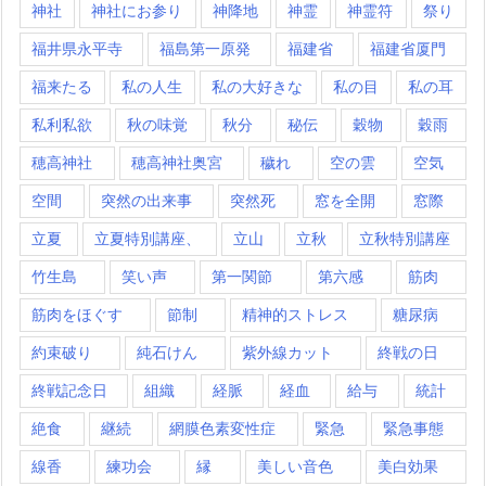
神社
神社にお参り
神降地
神霊
神霊符
祭り
福井県永平寺
福島第一原発
福建省
福建省厦門
福来たる
私の人生
私の大好きな
私の目
私の耳
私利私欲
秋の味覚
秋分
秘伝
穀物
穀雨
穂高神社
穂高神社奥宮
穢れ
空の雲
空気
空間
突然の出来事
突然死
窓を全開
窓際
立夏
立夏特別講座、
立山
立秋
立秋特別講座
竹生島
笑い声
第一関節
第六感
筋肉
筋肉をほぐす
節制
精神的ストレス
糖尿病
約束破り
純石けん
紫外線カット
終戦の日
終戦記念日
組織
経脈
経血
給与
統計
絶食
継続
網膜色素変性症
緊急
緊急事態
線香
練功会
縁
美しい音色
美白効果