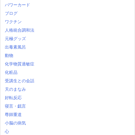
パワーカード
ブログ
ワクチン
人格統合調和法
元極グッズ
出毒素風呂
動物
化学物質過敏症
化粧品
受講生との会話
天のまなみ
好転反応
寝言・戯言
尊師重道
小脳の病気
心