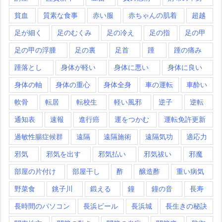
貧血
質素な食事
赤い服
赤ちゃんの肌着
超越
足が細く
足のむくみ
足の冷え
足の指
足の甲
足の甲の浮腫
足の裏
足首
踵
踵の痛み
踵落とし
身体が軽い
身体に悪い
身体に良い
身体の軸
身体の重心
身体全身
車の運転
車酔い
軟骨
転居
転校生
軽い風邪
逆子
逆転
通知表
速報
進行癌
運をつかむ
運転免許更新
過敏性腸症候群
遠隔
遠隔施術
遠隔気功
適応力
邪気
邪気を出す
邪気払い
邪気祓い
邪魔
部屋の片付け
部屋干し
酢
醸造酢
重い病気
野菜食
銚子川
鍛える
鐘
鐘の音
長寿
長時間のパソコン
長浜ビール
長浜城
長生きの秘訣