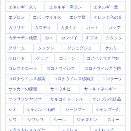
エネルギー入り
エネルギー満タン
エネルギー量
エプロン
エボラウイルス
エンマ様
オレンジ色の光
カササギ
カステラ
カタカナ
カット
カップ
カテーテル検査
カメ
カンパイ
ギブス
クタクタ
クリーム
クンクン
グジュグジュ
ケムリ
ケロイド
ゲップ
コットン
コノハナサクヤ姫
コレステロール
コロナウイルス
コロナウイルス予防
コロナウイルス感染
コロナウイルス感染症
コンサータ
サッカーの練習
サトウキビ
サトルエネルギー
サラサラツヤツヤ
サルコイドーシス
サンプル化粧品
シミ
シャボン玉石鹸
シャンプー
シャンプー剤
シワ
シワシワ
シール
ジャズミン
スキー
スタットレスタイヤ
ストレス
ストレッチ