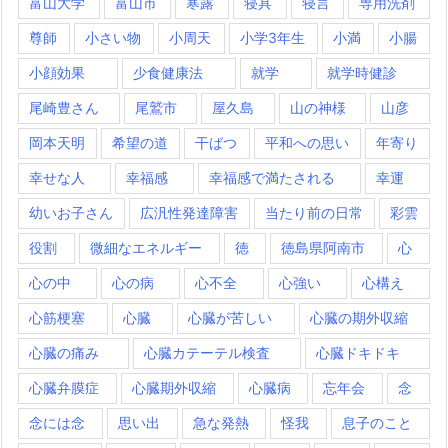
富山大学
富山市
寒露
寝具
寝言
専用洗剤
尊師
小さい物
小周天
小学3年生
小満
小腸
小顔効果
少食健康法
就学
就学時健診
尾崎豊さん
尾鷲市
屋久島
山の神様
山彦
岡本天明
希望の道
干ばつ
平和への思い
年寄り
幸せな人
幸福感
幸福感で満たされる
幸運
幼いお子さん
広汎性発達障害
当たり前の日常
彩雲
役割
微細なエネルギー
徳
徳島県阿南市
心
心の中
心の病
心不全
心強い
心構え
心筋梗塞
心臓
心臓が苦しい
心臓の期外収縮
心臓の痛み
心臓カテーテル検査
心臓ドキドキ
心臓弁膜症
心臓期外収縮
心臓病
忘年会
念
念には念
思い出
急な発熱
怪我
息子のこと