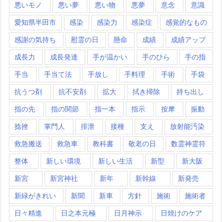
悪いモノ
悪い夢
悪い物
悪夢
意念
意識
愛知県半田市
感染
感染力
感染症
感覚的なもの
感謝の気持ち
慰霊の日
懸命
成績
成績アップ
成長力
成長発達
手が温かい
手のひら
手の指
手当
手当て法
手放し
手料理
手術
手袋
抗うつ剤
抗不安剤
拡大
拭き掃除
持ち出し
指の先
指の関節
指一本
指示
按摩
振動
捻挫
掌門人
排泄
接種
支え
放射能汚染
救急搬送
救急車
教科書
敬老の日
数霊神霊符
整体
新しい環境
新しい生活
新型
新大阪
新宮
新宮神社
新年
新幹線
新発売
新緑がきれい
新聞
新車
方針
施術
施術者
日々精進
日之本元極
日月神示
日焼けのケア