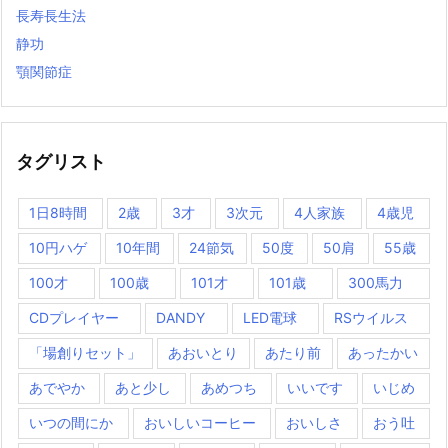
長寿長生法
静功
顎関節症
タグリスト
1日8時間
2歳
3才
3次元
4人家族
4歳児
10円ハゲ
10年間
24節気
50度
50肩
55歳
100才
100歳
101才
101歳
300馬力
CDプレイヤー
DANDY
LED電球
RSウイルス
「場創りセット」
あおいとり
あたり前
あったかい
あでやか
あと少し
あめつち
いいです
いじめ
いつの間にか
おいしいコーヒー
おいしさ
おう吐