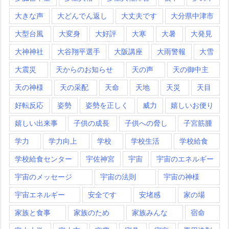
大きな声
大どんでん返し
大丈夫です
大分県中津市
大型台風
大変身
大好評
大寒
大暑
大発見
大神神社
大谷翔平選手
大阪講座
大雨警報
大雪
大震災
天からのお知らせ
天の声
天の御中主
天の神様
天の采配
天命
天地
天災
天目
好転反応
姿勢
姿勢を正しく
威力
嬉しいお便り
嬉しい出来事
子供の成長
子供への脅し
子宮筋腫
学力
学力向上
学校
学校生活
学校給食
学校給食センター
宇佐神宮
宇宙
宇宙のエネルギー
宇宙のメッセージ
宇宙の法則
宇宙の神様
宇宙エネルギー
安全です
安堵感
家の場
家族と食事
家族のため
家族みんな
宿命