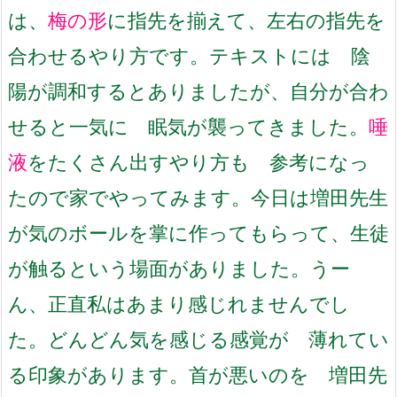
は、
梅の形
に指先を揃えて、
左右の指先を
合わせるやり方です。
テキストには 陰
陽が調和するとありましたが、
自分が合わ
せると一気に 眠気が襲ってきました。
唾
液
を
たくさん出すやり方も 参考になっ
たので家でやってみます。
今日は増田先生
が
気のボールを掌に作ってもらって、
生徒
が触るという場面がありました。
うー
ん、正直私はあまり感じれませんでし
た。
どんどん気を感じる感覚が 薄れてい
る印象があります。
首が悪いのを 増田先