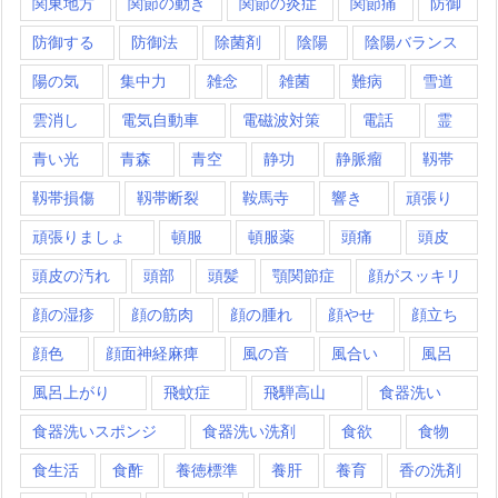
関東地方
関節の動き
関節の炎症
関節痛
防御
防御する
防御法
除菌剤
陰陽
陰陽バランス
陽の気
集中力
雑念
雑菌
難病
雪道
雲消し
電気自動車
電磁波対策
電話
霊
青い光
青森
青空
静功
静脈瘤
靱帯
靱帯損傷
靱帯断裂
鞍馬寺
響き
頑張り
頑張りましょ
頓服
頓服薬
頭痛
頭皮
頭皮の汚れ
頭部
頭髪
顎関節症
顔がスッキリ
顔の湿疹
顔の筋肉
顔の腫れ
顔やせ
顔立ち
顔色
顔面神経麻痺
風の音
風合い
風呂
風呂上がり
飛蚊症
飛騨高山
食器洗い
食器洗いスポンジ
食器洗い洗剤
食欲
食物
食生活
食酢
養徳標準
養肝
養育
香の洗剤