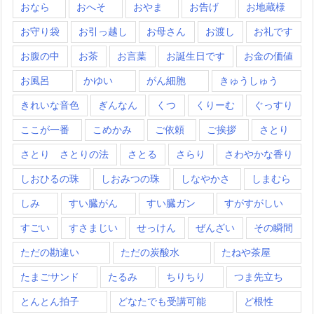
おなら
おへそ
おやま
お告げ
お地蔵様
お守り袋
お引っ越し
お母さん
お渡し
お礼です
お腹の中
お茶
お言葉
お誕生日です
お金の価値
お風呂
かゆい
がん細胞
きゅうしゅう
きれいな音色
ぎんなん
くつ
くりーむ
ぐっすり
ここが一番
こめかみ
ご依頼
ご挨拶
さとり
さとり さとりの法
さとる
さらり
さわやかな香り
しおひるの珠
しおみつの珠
しなやかさ
しまむら
しみ
すい臓がん
すい臓ガン
すがすがしい
すごい
すさまじい
せっけん
ぜんざい
その瞬間
ただの勘違い
ただの炭酸水
たねや茶屋
たまごサンド
たるみ
ちりちり
つま先立ち
とんとん拍子
どなたでも受講可能
ど根性