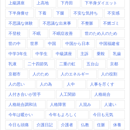
上級講座
上高地
下丹田
下半身ダイエット
下半身痩せ
下着
下腿
不安な気持ち
不安感
不思議な体験
不思議な出来事
不整脈
不燃ゴミ
不登校
不眠
不眠症改善
世のため人のため
世の中
世界
中国
中国から日本
中国福建省
中学3年生
中学生
中級講座
主訴
乗鞍
乳歯
乳液
二十四節気
二重の虹
五台山
京都
京都市
人のため
人のエネルギー
人の役割
人の思い
人の為
人中
人事を尽くす
人付き合いが苦手
人工関節
人格統合
人格統合調和法
人格障害
人混み
人違い
今年は暖かい
今年もよろしく
今日も元気
今日も頭痛
介護日記
介護者
仏教
任脈
休養