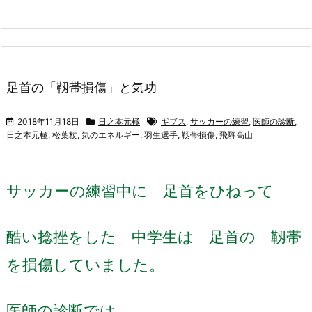
足首の「靱帯損傷」と気功
2018年11月18日
日之本元極
ギブス
,
サッカーの練習
,
医師の診断
,
日之本元極
,
松葉杖
,
気のエネルギー
,
羽生選手
,
靱帯損傷
,
飛騨高山
サッカーの練習中に 足首をひねって
酷い捻挫をした 中学生は 足首の 靱帯
を損傷していました。
医師の診断では、