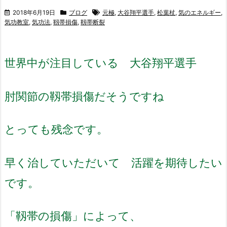
2018年6月19日
ブログ
元極
,
大谷翔平選手
,
松葉杖
,
気のエネルギー
,
気功教室
,
気功法
,
靱帯損傷
,
靱帯断裂
世界中が注目している 大谷翔平選手
肘関節の靱帯損傷だそうですね
とっても残念です。
早く治していただいて 活躍を期待したい
です。
「靱帯の損傷」によって、