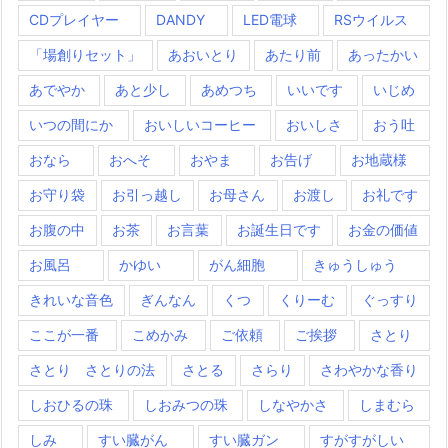
CDプレイヤー
DANDY
LED電球
RSウイルス
「場創りセット」
あおいとり
あたり前
あったかい
あでやか
あと少し
あめつち
いいです
いじめ
いつの間にか
おいしいコーヒー
おいしさ
おう吐
おなら
おへそ
おやま
お告げ
お地蔵様
お守り袋
お引っ越し
お母さん
お渡し
お礼です
お腹の中
お茶
お言葉
お誕生日です
お金の価値
お風呂
かゆい
がん細胞
きゅうしゅう
きれいな音色
ぎんなん
くつ
くりーむ
ぐっすり
ここが一番
こめかみ
ご依頼
ご挨拶
さとり
さとり さとりの法
さとる
さらり
さわやかな香り
しおひるの珠
しおみつの珠
しなやかさ
しまむら
しみ
すい臓がん
すい臓ガン
すがすがしい