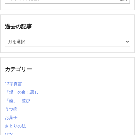
過去の記事
過
去
の
記
事
カテゴリー
12字真言
「場」の良し悪し
「歯」 並び
うつ病
お菓子
さとりの法
はな