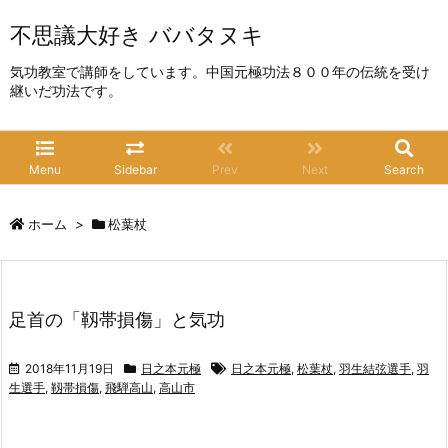
不思議大好き ババタヌキ
気功教室で講師をしています。中国元極功法８００年の伝統を受け
継いだ功法です。
Menu
Sidebar
Prev
Next
Search
ホーム
>
松葉杖
足首の「靱帯損傷」と気功
2018年11月19日
日之本元極
日之本元極
,
松葉杖
,
羽生結弦選手
,
羽
生選手
,
靱帯損傷
,
飛騨高山
,
高山市