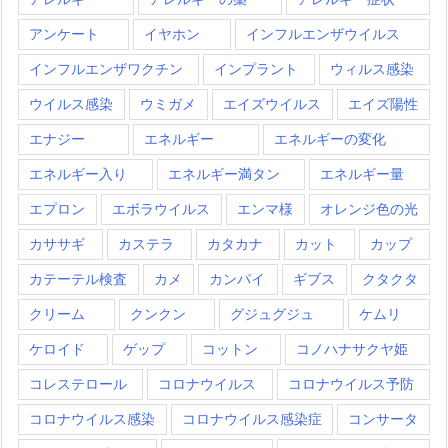
アンケート
イヤホン
インフルエンザウイルス
インフルエンザワクチン
インプラント
ウィルス感染
ウイルス感染
ウミガメ
エイズウイルス
エイズ陽性
エナジー
エネルギー
エネルギーの変化
エネルギー入り
エネルギー満タン
エネルギー量
エプロン
エボラウイルス
エンマ様
オレンジ色の光
カササギ
カステラ
カタカナ
カット
カップ
カテーテル検査
カメ
カンパイ
ギブス
クタクタ
クリーム
クンクン
グジュグジュ
ケムリ
ケロイド
ゲップ
コットン
コノハナサクヤ姫
コレステロール
コロナウイルス
コロナウイルス予防
コロナウイルス感染
コロナウイルス感染症
コンサータ