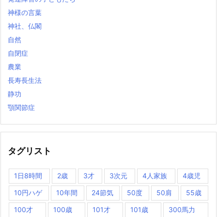
神様の言葉
神社、仏閣
自然
自閉症
農業
長寿長生法
静功
顎関節症
タグリスト
1日8時間
2歳
3才
3次元
4人家族
4歳児
10円ハゲ
10年間
24節気
50度
50肩
55歳
100才
100歳
101才
101歳
300馬力