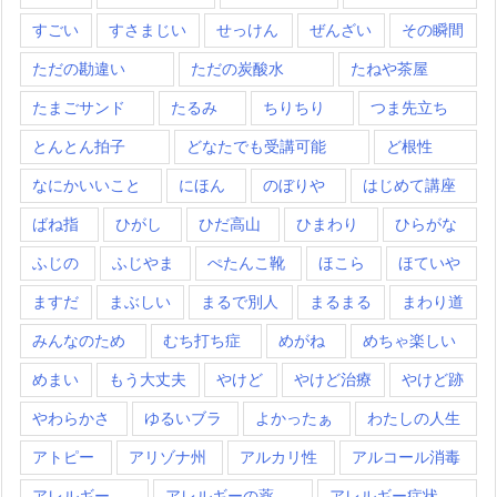
すごい
すさまじい
せっけん
ぜんざい
その瞬間
ただの勘違い
ただの炭酸水
たねや茶屋
たまごサンド
たるみ
ちりちり
つま先立ち
とんとん拍子
どなたでも受講可能
ど根性
なにかいいこと
にほん
のぼりや
はじめて講座
ばね指
ひがし
ひだ高山
ひまわり
ひらがな
ふじの
ふじやま
ぺたんこ靴
ほこら
ほていや
ますだ
まぶしい
まるで別人
まるまる
まわり道
みんなのため
むち打ち症
めがね
めちゃ楽しい
めまい
もう大丈夫
やけど
やけど治療
やけど跡
やわらかさ
ゆるいブラ
よかったぁ
わたしの人生
アトピー
アリゾナ州
アルカリ性
アルコール消毒
アレルギー
アレルギーの薬
アレルギー症状