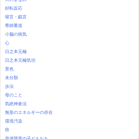
好転反応
寝言・戯言
尊師重道
小脳の病気
心
日之本元極
日之本元極気功
景色
未分類
歩法
母のこと
気絶神倉法
無形のエネルギーの存在
環境汚染
癌
発達障害の子どもたち