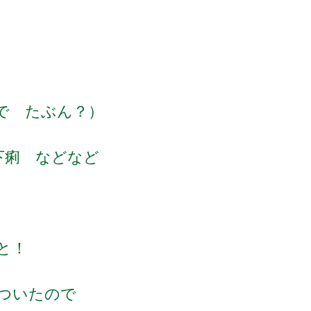
で たぶん？）
下痢 などなど
と！
ついたので