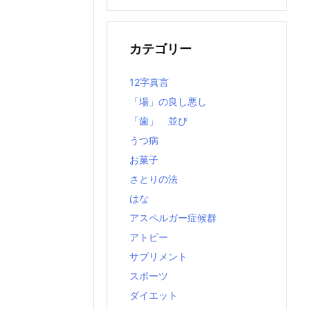
の
記
事
カテゴリー
12字真言
「場」の良し悪し
「歯」 並び
うつ病
お菓子
さとりの法
はな
アスペルガー症候群
アトピー
サプリメント
スポーツ
ダイエット