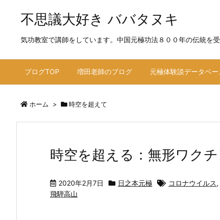
不思議大好き ババタヌキ
気功教室で講師をしています。中国元極功法８００年の伝統を受
ブログTOP
増田老師のブログ
元極体験談データベー
ホーム
>
時空を超えて
時空を超える：無形ワクチ
2020年2月7日
日之本元極
コロナウイルス
飛騨高山