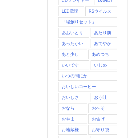
CDプレイヤー
DANDY
LED電球
RSウイルス
「場創りセット」
あおいとり
あたり前
あったかい
あでやか
あと少し
あめつち
いいです
いじめ
いつの間にか
おいしいコーヒー
おいしさ
おう吐
おなら
おへそ
おやま
お告げ
お地蔵様
お守り袋