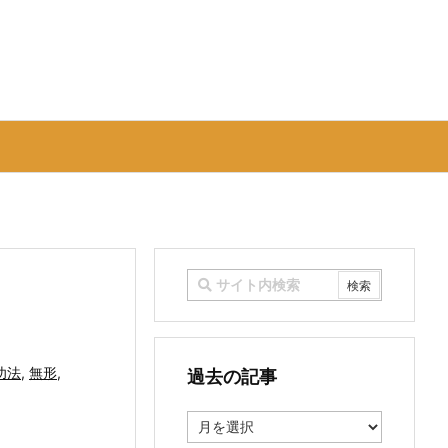
功法
,
無形
,
過去の記事
過
去