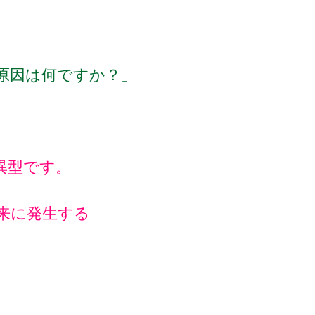
原因は何ですか？」
異型です。
来に発生する