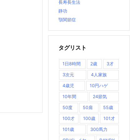
長寿長生法
静功
顎関節症
タグリスト
1日8時間
2歳
3才
3次元
4人家族
4歳児
10円ハゲ
10年間
24節気
50度
50肩
55歳
100才
100歳
101才
101歳
300馬力