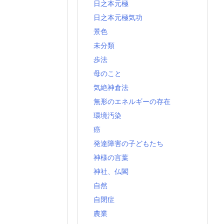
日之本元極
日之本元極気功
景色
未分類
歩法
母のこと
気絶神倉法
無形のエネルギーの存在
環境汚染
癌
発達障害の子どもたち
神様の言葉
神社、仏閣
自然
自閉症
農業