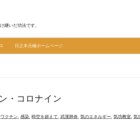
け継いだ功法です。
ス
日之本元極ホームページ
ン・コロナイン
,
ワクチン
,
感染
,
時空を超えて
,
武漢肺炎
,
気のエネルギー
,
気功教室
,
気