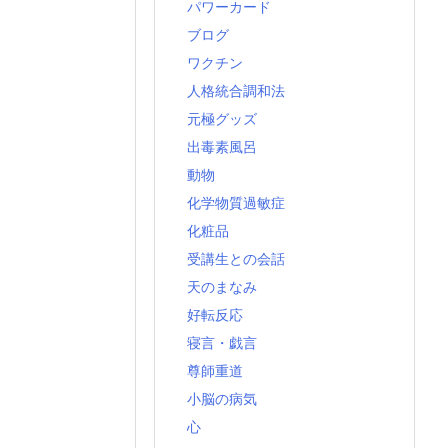
パワーカード
ブログ
ワクチン
人格統合調和法
元極グッズ
出毒素風呂
動物
化学物質過敏症
化粧品
受講生との会話
天のまなみ
好転反応
寝言・戯言
尊師重道
小脳の病気
心