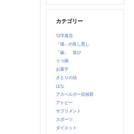
の
記
事
カテゴリー
12字真言
「場」の良し悪し
「歯」 並び
うつ病
お菓子
さとりの法
はな
アスペルガー症候群
アトピー
サプリメント
スポーツ
ダイエット