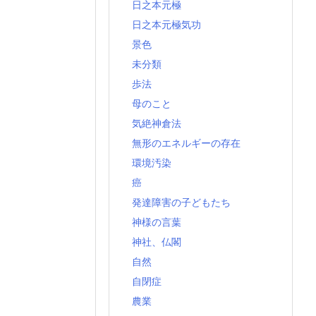
日之本元極
日之本元極気功
景色
未分類
歩法
母のこと
気絶神倉法
無形のエネルギーの存在
環境汚染
癌
発達障害の子どもたち
神様の言葉
神社、仏閣
自然
自閉症
農業