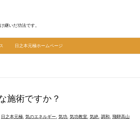
け継いだ功法です。
ス
日之本元極ホームページ
な施術ですか？
,
日之本元極
,
気のエネルギー
,
気功
,
気功教室
,
気絶
,
調和
,
飛騨高山