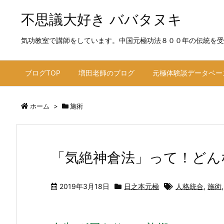
不思議大好き ババタヌキ
気功教室で講師をしています。中国元極功法８００年の伝統を受
ブログTOP
増田老師のブログ
元極体験談データベー
ホーム
>
施術
「気絶神倉法」って！どん
2019年3月18日
日之本元極
人格統合
,
施術