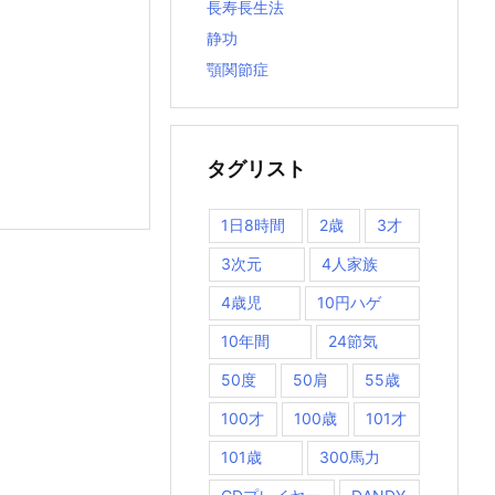
長寿長生法
静功
顎関節症
タグリスト
1日8時間
2歳
3才
3次元
4人家族
4歳児
10円ハゲ
10年間
24節気
50度
50肩
55歳
100才
100歳
101才
101歳
300馬力