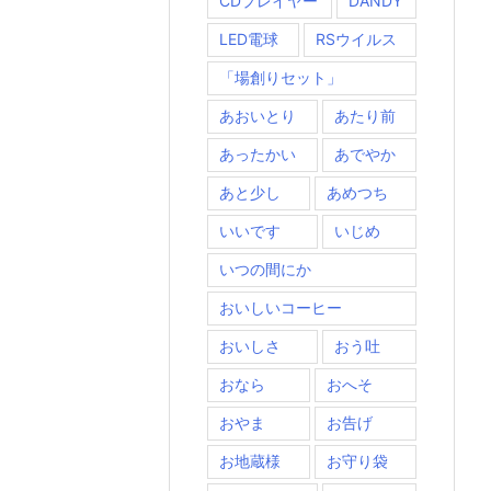
CDプレイヤー
DANDY
LED電球
RSウイルス
「場創りセット」
あおいとり
あたり前
あったかい
あでやか
あと少し
あめつち
いいです
いじめ
いつの間にか
おいしいコーヒー
おいしさ
おう吐
おなら
おへそ
おやま
お告げ
お地蔵様
お守り袋