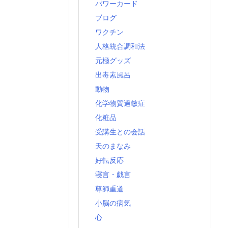
パワーカード
ブログ
ワクチン
人格統合調和法
元極グッズ
出毒素風呂
動物
化学物質過敏症
化粧品
受講生との会話
天のまなみ
好転反応
寝言・戯言
尊師重道
小脳の病気
心