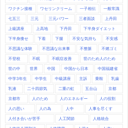
ワクチン接種
ワセリンクリーム
一子相伝
一般常識
七五三
三元
三元パワー
三者面談
上丹田
上級講座
上高地
下丹田
下半身ダイエット
下半身痩せ
下着
下腿
不安な気持ち
不安感
不思議な体験
不思議な出来事
不整脈
不燃ゴミ
不登校
不眠
不眠症改善
世のため人のため
世の中
世界
中国
中国から日本
中国福建省
中学3年生
中学生
中級講座
主訴
乗鞍
乳歯
乳液
二十四節気
二重の虹
五台山
京都
京都市
人のため
人のエネルギー
人の役割
人の思い
人の為
人中
人事を尽くす
人付き合いが苦手
人工関節
人格統合