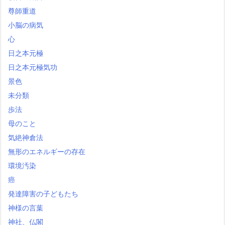
尊師重道
小脳の病気
心
日之本元極
日之本元極気功
景色
未分類
歩法
母のこと
気絶神倉法
無形のエネルギーの存在
環境汚染
癌
発達障害の子どもたち
神様の言葉
神社、仏閣