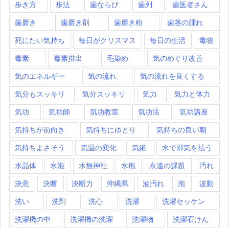
歩き方
歩法
歯ならび
歯列
歯医者さん
歯磨き
歯磨き剤
歯磨き粉
歯茎の腫れ
死にたい気持ち
毎日がクリスマス
毎日の生活
毒物
毒素
毒素排出
毛染め
気のめぐり改善
気のエネルギー
気の流れ
気の流れを良くする
気分もスッキリ
気分スッキリ
気力
気力と体力
気功
気功師
気功教室
気功法
気功講座
気持ちが前向き
気持ちにゆとり
気持ちの良い朝
気持ちよさそう
気温の変化
気絶
水で邪気を払う
水晶体
水泡
水無神社
水疱
永遠の課題
汚れ
決意
決断
決断力
沖縄県
油汚れ
泡
波動
洗い
洗剤
洗心
洗濯
洗濯セッケン
洗濯機の中
洗濯機の洗濯
洗濯物
洗濯石けん