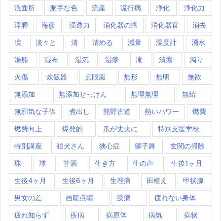
洗面所
派手な色
流産
流行病
浄化
浄化力
浮腫
海彦
浸透力
消化器の癌
消化器官
消去
涙
淡々と
清
清める
減量
温度計
湧水
湯船
湿布
湿気
湿疹
滝
潰瘍
濁り
火傷
炊飯器
点眼薬
無形
無明
無欲
無添加
無添加せっけん
無理無理
無給
無邪気な子供
煮出し
熊野古道
熱いパワー
燃費
燃費向上
爆発的
爪が丈夫に
特別支援学校
特別講座
狛犬さん
狭心症
獅子舞
玄関の掃除
珠
球
甘酒
生き方
生の声
生後1ヶ月
生後4ヶ月
生後6ヶ月
生理痛
田植え
甲状腺
男女の差
画龍点睛
疫病
疲れない身体
疲れ知らず
疾病
病原体
病気
病状