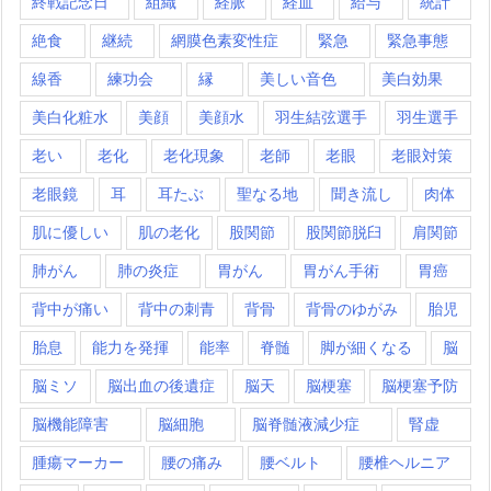
終戦記念日
組織
経脈
経血
給与
統計
絶食
継続
網膜色素変性症
緊急
緊急事態
線香
練功会
縁
美しい音色
美白効果
美白化粧水
美顔
美顔水
羽生結弦選手
羽生選手
老い
老化
老化現象
老師
老眼
老眼対策
老眼鏡
耳
耳たぶ
聖なる地
聞き流し
肉体
肌に優しい
肌の老化
股関節
股関節脱臼
肩関節
肺がん
肺の炎症
胃がん
胃がん手術
胃癌
背中が痛い
背中の刺青
背骨
背骨のゆがみ
胎児
胎息
能力を発揮
能率
脊髄
脚が細くなる
脳
脳ミソ
脳出血の後遺症
脳天
脳梗塞
脳梗塞予防
脳機能障害
脳細胞
脳脊髄液減少症
腎虚
腫瘍マーカー
腰の痛み
腰ベルト
腰椎ヘルニア