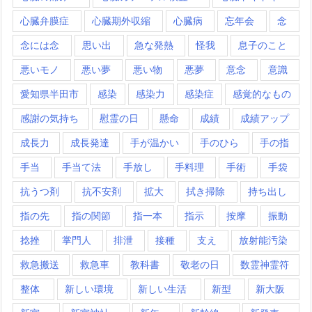
心臓弁膜症
心臓期外収縮
心臓病
忘年会
念
念には念
思い出
急な発熱
怪我
息子のこと
悪いモノ
悪い夢
悪い物
悪夢
意念
意識
愛知県半田市
感染
感染力
感染症
感覚的なもの
感謝の気持ち
慰霊の日
懸命
成績
成績アップ
成長力
成長発達
手が温かい
手のひら
手の指
手当
手当て法
手放し
手料理
手術
手袋
抗うつ剤
抗不安剤
拡大
拭き掃除
持ち出し
指の先
指の関節
指一本
指示
按摩
振動
捻挫
掌門人
排泄
接種
支え
放射能汚染
救急搬送
救急車
教科書
敬老の日
数霊神霊符
整体
新しい環境
新しい生活
新型
新大阪