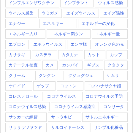
インフルエンザワクチン
インプラント
ウィルス感染
ウイルス感染
ウミガメ
エイズウイルス
エイズ陽性
エナジー
エネルギー
エネルギーの変化
エネルギー入り
エネルギー満タン
エネルギー量
エプロン
エボラウイルス
エンマ様
オレンジ色の光
カササギ
カステラ
カタカナ
カット
カップ
カテーテル検査
カメ
カンパイ
ギブス
クタクタ
クリーム
クンクン
グジュグジュ
ケムリ
ケロイド
ゲップ
コットン
コノハナサクヤ姫
コレステロール
コロナウイルス
コロナウイルス予防
コロナウイルス感染
コロナウイルス感染症
コンサータ
サッカーの練習
サトウキビ
サトルエネルギー
サラサラツヤツヤ
サルコイドーシス
サンプル化粧品