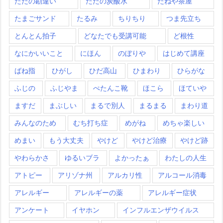
ただの勘違い
ただの炭酸水
たねや茶屋
たまごサンド
たるみ
ちりちり
つま先立ち
とんとん拍子
どなたでも受講可能
ど根性
なにかいいこと
にほん
のぼりや
はじめて講座
ばね指
ひがし
ひだ高山
ひまわり
ひらがな
ふじの
ふじやま
ぺたんこ靴
ほこら
ほていや
ますだ
まぶしい
まるで別人
まるまる
まわり道
みんなのため
むち打ち症
めがね
めちゃ楽しい
めまい
もう大丈夫
やけど
やけど治療
やけど跡
やわらかさ
ゆるいブラ
よかったぁ
わたしの人生
アトピー
アリゾナ州
アルカリ性
アルコール消毒
アレルギー
アレルギーの薬
アレルギー症状
アンケート
イヤホン
インフルエンザウイルス