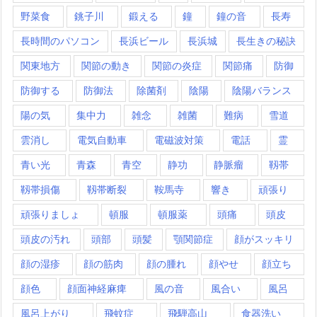
野菜食
銚子川
鍛える
鐘
鐘の音
長寿
長時間のパソコン
長浜ビール
長浜城
長生きの秘訣
関東地方
関節の動き
関節の炎症
関節痛
防御
防御する
防御法
除菌剤
陰陽
陰陽バランス
陽の気
集中力
雑念
雑菌
難病
雪道
雲消し
電気自動車
電磁波対策
電話
霊
青い光
青森
青空
静功
静脈瘤
靱帯
靱帯損傷
靱帯断裂
鞍馬寺
響き
頑張り
頑張りましょ
頓服
頓服薬
頭痛
頭皮
頭皮の汚れ
頭部
頭髪
顎関節症
顔がスッキリ
顔の湿疹
顔の筋肉
顔の腫れ
顔やせ
顔立ち
顔色
顔面神経麻痺
風の音
風合い
風呂
風呂上がり
飛蚊症
飛騨高山
食器洗い