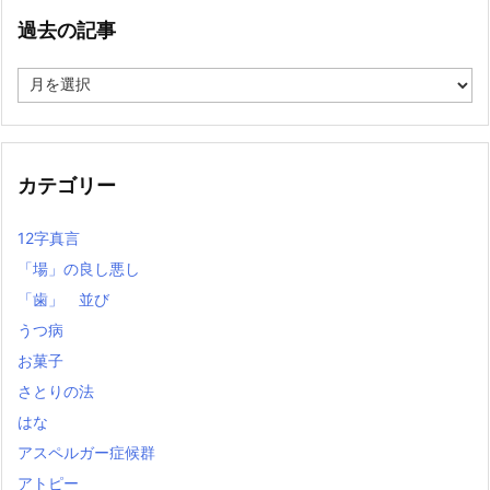
過去の記事
過
去
の
記
事
カテゴリー
12字真言
「場」の良し悪し
「歯」 並び
うつ病
お菓子
さとりの法
はな
アスペルガー症候群
アトピー