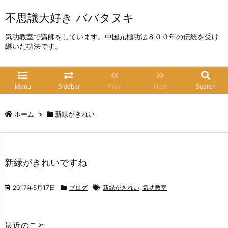
不思議大好き ババタヌキ
気功教室で講師をしています。中国元極功法８００年の伝統を受け
継いだ功法です。
Menu
Sidebar
Prev
Next
Search
ホーム
>
新緑がきれい
新緑がきれいですね
2017年5月17日
ブログ
新緑がきれい
,
気功教室
最近のこと