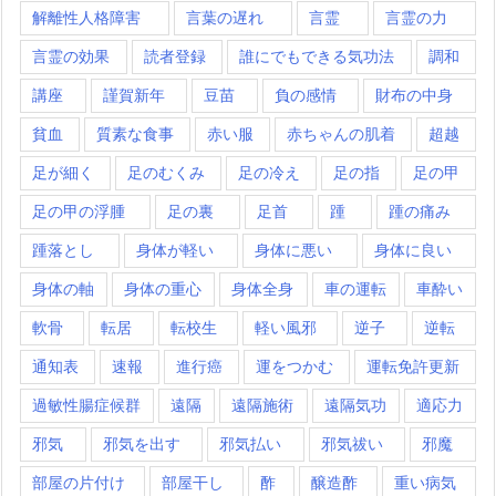
解離性人格障害
言葉の遅れ
言霊
言霊の力
言霊の効果
読者登録
誰にでもできる気功法
調和
講座
謹賀新年
豆苗
負の感情
財布の中身
貧血
質素な食事
赤い服
赤ちゃんの肌着
超越
足が細く
足のむくみ
足の冷え
足の指
足の甲
足の甲の浮腫
足の裏
足首
踵
踵の痛み
踵落とし
身体が軽い
身体に悪い
身体に良い
身体の軸
身体の重心
身体全身
車の運転
車酔い
軟骨
転居
転校生
軽い風邪
逆子
逆転
通知表
速報
進行癌
運をつかむ
運転免許更新
過敏性腸症候群
遠隔
遠隔施術
遠隔気功
適応力
邪気
邪気を出す
邪気払い
邪気祓い
邪魔
部屋の片付け
部屋干し
酢
醸造酢
重い病気