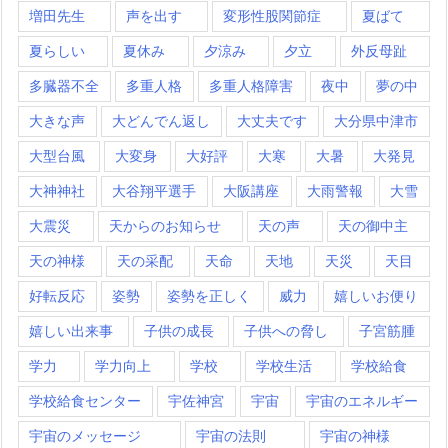
増田先生
声を出す
変形性股関節症
夏ばて
夏らしい
夏休み
夕涼み
夕立
外反母趾
多臓器不全
多重人格
多重人格障害
夜中
夢の中
大きな声
大どんでん返し
大丈夫です
大分県中津市
大型台風
大変身
大好評
大寒
大暑
大発見
大神神社
大谷翔平選手
大阪講座
大雨警報
大雪
大震災
天からのお知らせ
天の声
天の御中主
天の神様
天の采配
天命
天地
天災
天目
好転反応
姿勢
姿勢を正しく
威力
嬉しいお便り
嬉しい出来事
子供の成長
子供への脅し
子宮筋腫
学力
学力向上
学校
学校生活
学校給食
学校給食センター
宇佐神宮
宇宙
宇宙のエネルギー
宇宙のメッセージ
宇宙の法則
宇宙の神様