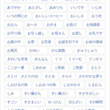
あでやか
あと少し
あめつち
いいです
いじめ
いつの間にか
おいしいコーヒー
おいしさ
おう吐
おなら
おへそ
おやま
お告げ
お地蔵様
お守り袋
お引っ越し
お母さん
お渡し
お礼です
お腹の中
お茶
お言葉
お誕生日です
お金の価値
お風呂
かゆい
がん細胞
きゅうしゅう
きれいな音色
ぎんなん
くつ
くりーむ
ぐっすり
ここが一番
こめかみ
ご依頼
ご挨拶
さとり
さとり さとりの法
さとる
さらり
さわやかな香り
しおひるの珠
しおみつの珠
しなやかさ
しまむら
しみ
すい臓がん
すい臓ガン
すがすがしい
すごい
すさまじい
せっけん
ぜんざい
その瞬間