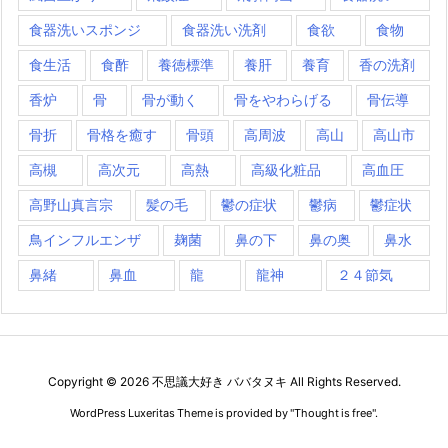
食器洗いスポンジ
食器洗い洗剤
食欲
食物
食生活
食酢
養徳標準
養肝
養育
香の洗剤
香炉
骨
骨が動く
骨をやわらげる
骨伝導
骨折
骨格を癒す
骨頭
高周波
高山
高山市
高槻
高次元
高熱
高級化粧品
高血圧
高野山真言宗
髪の毛
鬱の症状
鬱病
鬱症状
鳥インフルエンザ
麹菌
鼻の下
鼻の奥
鼻水
鼻緒
鼻血
龍
龍神
２４節気
Copyright ©
2026
不思議大好き ババタヌキ
All Rights Reserved.
WordPress Luxeritas Theme is provided by "
Thought is free
".