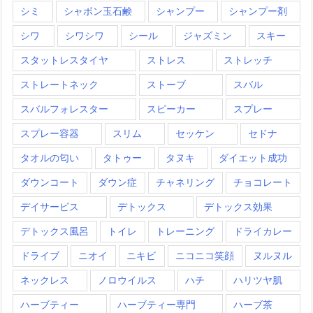
シミ
シャボン玉石鹸
シャンプー
シャンプー剤
シワ
シワシワ
シール
ジャズミン
スキー
スタットレスタイヤ
ストレス
ストレッチ
ストレートネック
ストーブ
スバル
スバルフォレスター
スピーカー
スプレー
スプレー容器
スリム
セッケン
セドナ
タオルの匂い
タトゥー
タヌキ
ダイエット成功
ダウンコート
ダウン症
チャネリング
チョコレート
デイサービス
デトックス
デトックス効果
デトックス風呂
トイレ
トレーニング
ドライカレー
ドライブ
ニオイ
ニキビ
ニコニコ笑顔
ヌルヌル
ネックレス
ノロウイルス
ハチ
ハリツヤ肌
ハーブティー
ハーブティー専門
ハーブ茶