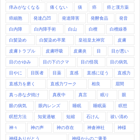
痒みがなくなる
痛くない
痰
癌
癌と漢方薬
癌細胞
発達凸凹
発達障害
発酵食品
発音
白内障
白内障手術
白山
白檀
白檀線香
白髪染め
白髪染め卒業
皇祖皇太神宮
皮膚
皮膚トラブル
皮膚呼吸
皮膚炎
目
目が悪い
目のかゆみ
目の下のクマ
目の怪我
目の病気
目やに
目医者
目薬
直感
直感に従う
直感力
直感力を磨く
直感力ワーク
相良
眉間
真っ赤な夕焼け
真夜中
真言
眠り
眼
眼の病気
眼内レンズ
睡眠
睡眠薬
瞑想
瞑想方法
知覚過敏
短縮
石けん
祓い清め
神々
神の声
神の存在
神倉神社
神様
神様ありがとう
神様からのご褒美