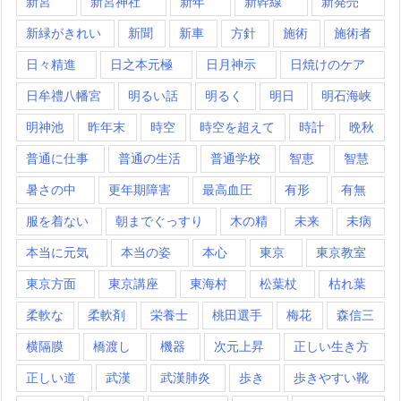
新宮
新宮神社
新年
新幹線
新発売
新緑がきれい
新聞
新車
方針
施術
施術者
日々精進
日之本元極
日月神示
日焼けのケア
日牟禮八幡宮
明るい話
明るく
明日
明石海峡
明神池
昨年末
時空
時空を超えて
時計
晩秋
普通に仕事
普通の生活
普通学校
智恵
智慧
暑さの中
更年期障害
最高血圧
有形
有無
服を着ない
朝までぐっすり
木の精
未来
未病
本当に元気
本当の姿
本心
東京
東京教室
東京方面
東京講座
東海村
松葉杖
枯れ葉
柔軟な
柔軟剤
栄養士
桃田選手
梅花
森信三
横隔膜
橋渡し
機器
次元上昇
正しい生き方
正しい道
武漢
武漢肺炎
歩き
歩きやすい靴