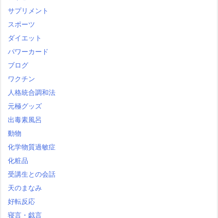
サプリメント
スポーツ
ダイエット
パワーカード
ブログ
ワクチン
人格統合調和法
元極グッズ
出毒素風呂
動物
化学物質過敏症
化粧品
受講生との会話
天のまなみ
好転反応
寝言・戯言