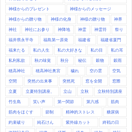
神様からのプレゼント
神様からのメッセージ
神様からの贈り物
神様の化身
神様の贈り物
神界
神社
神社にお参り
神降地
神霊
神霊符
祭り
福井県永平寺
福島第一原発
福建省
福建省厦門
福来たる
私の人生
私の大好きな
私の目
私の耳
私利私欲
秋の味覚
秋分
秘伝
穀物
穀雨
穂高神社
穂高神社奥宮
穢れ
空の雲
空気
空間
突然の出来事
突然死
窓を全開
窓際
立夏
立夏特別講座、
立山
立秋
立秋特別講座
竹生島
笑い声
第一関節
第六感
筋肉
筋肉をほぐす
節制
精神的ストレス
糖尿病
約束破り
純石けん
紫外線カット
終戦の日