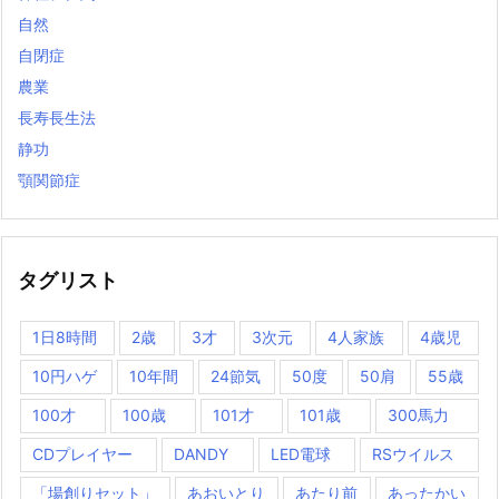
自然
自閉症
農業
長寿長生法
静功
顎関節症
タグリスト
1日8時間
2歳
3才
3次元
4人家族
4歳児
10円ハゲ
10年間
24節気
50度
50肩
55歳
100才
100歳
101才
101歳
300馬力
CDプレイヤー
DANDY
LED電球
RSウイルス
「場創りセット」
あおいとり
あたり前
あったかい