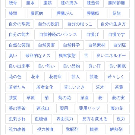
腰骨
腹水
腹筋
膝の痛み
膝蓋骨
膝関節痛
膝頭
膠原病
膵臓がん
膵臓癌
臥龍
自分の常識
自分の役割
自分の根っこ
自分の生き方
自分の能力
自律神経のバランス
自慢げ
自慢です
自然な笑顔
自然災害
自然科学
自然素材
自閉症
臭い
致命的なミス
興奮状態
舌
良いエネルギー
良い出来事
良い匂い
良い品物
良い汗
良い睡眠
花の色
花束
花粉症
芸人
芸能
若々しく
若者たち
若者文化
苦しいとき
茨木
茶葉
茶髪
草原
菊
菊の花
菜食
菱
菱の実
菱の実茶
蓮花山
薬用
薬用リップ
藤の花
虫刺され
血糖値
表面張力
見方を変える
視力
視力改善
視力検査
覚醒剤
観察
解熱剤