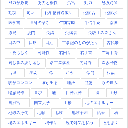
努力が必要
努力と根性
労宮
効力
勉強時間
動功
匂い
化学物質過敏症
化粧品
化粧水
医学書
医師の診断
午前零時
半信半疑
南国
原発
厦門
受講
受講者
受験生の皆さん
口の中
口唇
口紅
古事記のものがたり
古代米
可愛らしく
可能性
右回り
右手首
右肩甲骨
同じ事の繰り返し
名古屋講座
向源寺
吹き出物
呂律
呼吸
命
命令
命門
和裁
咳がコンコン
咳が出る
唾液
啓蟄
喉の痛み
喘息発作
喜び
嘘
四苦八苦
回復
固形
国府宮
国立大学
土楼
地のエネルギー
地球の浄化
地軸
地震
地震予測
執着
場
場のエネルギー
場作り
塩で邪気を払う
塩をまく