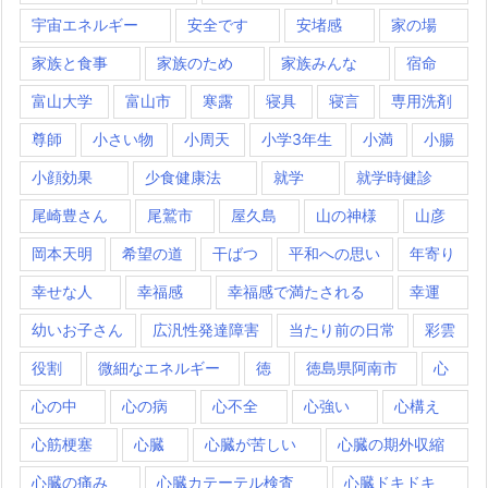
宇宙エネルギー
安全です
安堵感
家の場
家族と食事
家族のため
家族みんな
宿命
富山大学
富山市
寒露
寝具
寝言
専用洗剤
尊師
小さい物
小周天
小学3年生
小満
小腸
小顔効果
少食健康法
就学
就学時健診
尾崎豊さん
尾鷲市
屋久島
山の神様
山彦
岡本天明
希望の道
干ばつ
平和への思い
年寄り
幸せな人
幸福感
幸福感で満たされる
幸運
幼いお子さん
広汎性発達障害
当たり前の日常
彩雲
役割
微細なエネルギー
徳
徳島県阿南市
心
心の中
心の病
心不全
心強い
心構え
心筋梗塞
心臓
心臓が苦しい
心臓の期外収縮
心臓の痛み
心臓カテーテル検査
心臓ドキドキ