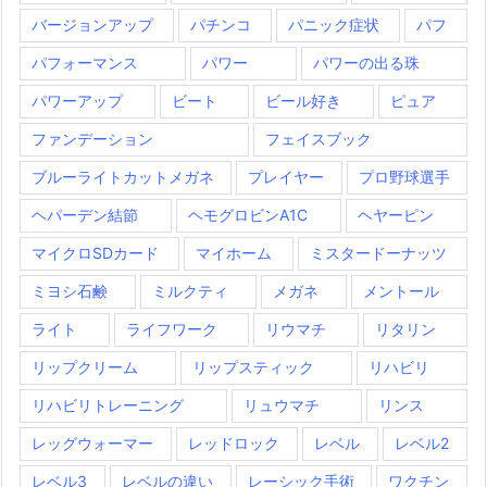
バージョンアップ
パチンコ
パニック症状
パフ
パフォーマンス
パワー
パワーの出る珠
パワーアップ
ビート
ビール好き
ピュア
ファンデーション
フェイスブック
ブルーライトカットメガネ
プレイヤー
プロ野球選手
ヘパーデン結節
ヘモグロビンA1C
ヘヤーピン
マイクロSDカード
マイホーム
ミスタードーナッツ
ミヨシ石鹸
ミルクティ
メガネ
メントール
ライト
ライフワーク
リウマチ
リタリン
リップクリーム
リップスティック
リハビリ
リハビリトレーニング
リュウマチ
リンス
レッグウォーマー
レッドロック
レベル
レベル2
レベル3
レベルの違い
レーシック手術
ワクチン