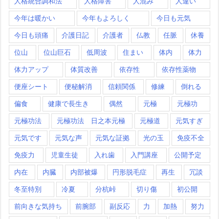
人格統合調和法
人格障害
人混み
人違い
今年は暖かい
今年もよろしく
今日も元気
今日も頭痛
介護日記
介護者
仏教
任脈
休養
位山
位山巨石
低周波
住まい
体内
体力
体力アップ
体質改善
依存性
依存性薬物
便座シート
便秘解消
信頼関係
修練
倒れる
偏食
健康で長生き
偶然
元極
元極功
元極功法
元極功法 日之本元極
元極道
元気すぎ
元気です
元気な声
元気な証拠
光の玉
免疫不全
免疫力
児童生徒
入れ歯
入門講座
公開予定
内在
内臓
内部被爆
円形脱毛症
再生
冗談
冬至特別
冷夏
分杭峠
切り傷
初公開
前向きな気持ち
前腕部
副反応
力
加熱
努力