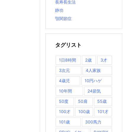
長寿長生法
静功
顎関節症
タグリスト
1日8時間
2歳
3才
3次元
4人家族
4歳児
10円ハゲ
10年間
24節気
50度
50肩
55歳
100才
100歳
101才
101歳
300馬力