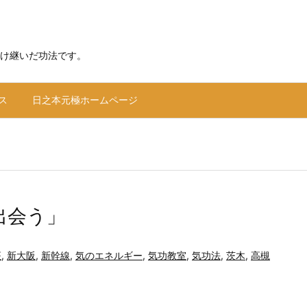
け継いだ功法です。
ス
日之本元極ホームページ
出会う」
座
,
新大阪
,
新幹線
,
気のエネルギー
,
気功教室
,
気功法
,
茨木
,
高槻