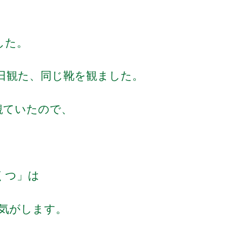
ました。
日観た、同じ靴を観ました。
観ていたので、
：くつ」は
気がします。