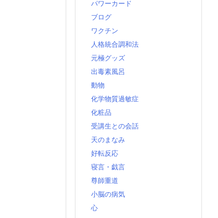
パワーカード
ブログ
ワクチン
人格統合調和法
元極グッズ
出毒素風呂
動物
化学物質過敏症
化粧品
受講生との会話
天のまなみ
好転反応
寝言・戯言
尊師重道
小脳の病気
心