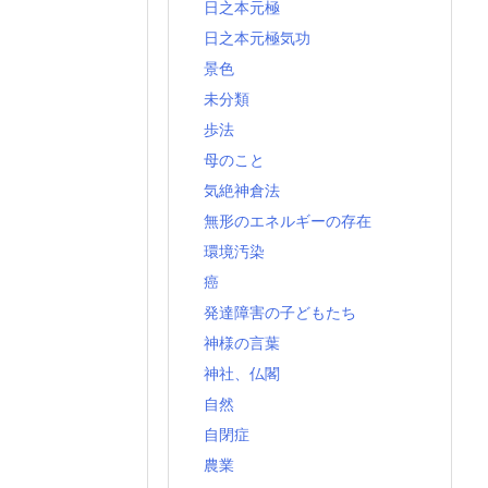
日之本元極
日之本元極気功
景色
未分類
歩法
母のこと
気絶神倉法
無形のエネルギーの存在
環境汚染
癌
発達障害の子どもたち
神様の言葉
神社、仏閣
自然
自閉症
農業