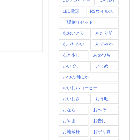
CDプレイヤー
DANDY
LED電球
RSウイルス
「場創りセット」
あおいとり
あたり前
あったかい
あでやか
あと少し
あめつち
いいです
いじめ
いつの間にか
おいしいコーヒー
おいしさ
おう吐
おなら
おへそ
おやま
お告げ
お地蔵様
お守り袋