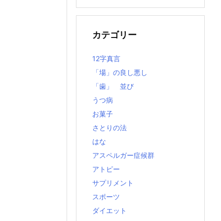
の
記
事
カテゴリー
12字真言
「場」の良し悪し
「歯」 並び
うつ病
お菓子
さとりの法
はな
アスペルガー症候群
アトピー
サプリメント
スポーツ
ダイエット