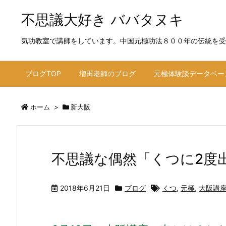
不思議大好き ババタヌキ
気功教室で講師をしています。中国元極功法８００年の伝統を受
ブログTOP
増田老師のブログ
元極体験談データベー
ホーム
>
新大阪
不思議な偶然「くつに2度
2018年6月21日
ブログ
くつ
,
元極
,
大阪講