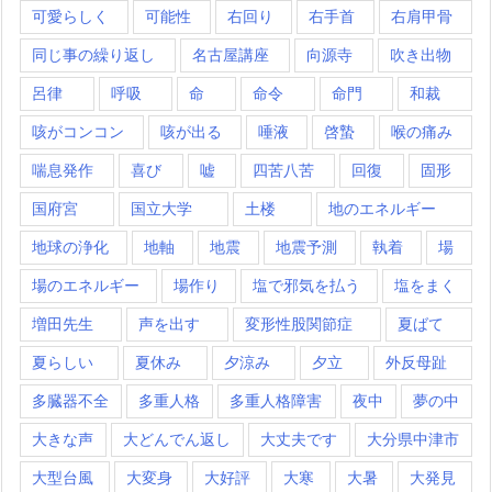
可愛らしく
可能性
右回り
右手首
右肩甲骨
同じ事の繰り返し
名古屋講座
向源寺
吹き出物
呂律
呼吸
命
命令
命門
和裁
咳がコンコン
咳が出る
唾液
啓蟄
喉の痛み
喘息発作
喜び
嘘
四苦八苦
回復
固形
国府宮
国立大学
土楼
地のエネルギー
地球の浄化
地軸
地震
地震予測
執着
場
場のエネルギー
場作り
塩で邪気を払う
塩をまく
増田先生
声を出す
変形性股関節症
夏ばて
夏らしい
夏休み
夕涼み
夕立
外反母趾
多臓器不全
多重人格
多重人格障害
夜中
夢の中
大きな声
大どんでん返し
大丈夫です
大分県中津市
大型台風
大変身
大好評
大寒
大暑
大発見