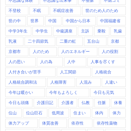
不思議な体験
不思議な出来事
不整脈
不燃ゴミ
不登校
不眠
不眠症改善
世のため人のため
世の中
世界
中国
中国から日本
中国福建省
中学3年生
中学生
中級講座
主訴
乗鞍
乳歯
乳液
二十四節気
二重の虹
五台山
京都
京都市
人のため
人のエネルギー
人の役割
人の思い
人の為
人中
人事を尽くす
人付き合いが苦手
人工関節
人格統合
人格統合調和法
人格障害
人混み
人違い
今年は暖かい
今年もよろしく
今日も元気
今日も頭痛
介護日記
介護者
仏教
任脈
休養
位山
位山巨石
低周波
住まい
体内
体力
体力アップ
体質改善
依存性
依存性薬物