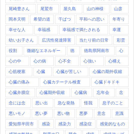
尾崎豊さん
尾鷲市
屋久島
山の神様
山彦
岡本天明
希望の道
干ばつ
平和への思い
年寄り
幸せな人
幸福感
幸福感で満たされる
幸運
幼いお子さん
広汎性発達障害
当たり前の日常
彩雲
役割
微細なエネルギー
徳
徳島県阿南市
心
心の中
心の病
心不全
心強い
心構え
心筋梗塞
心臓
心臓が苦しい
心臓の期外収縮
心臓の痛み
心臓カテーテル検査
心臓ドキドキ
心臓弁膜症
心臓期外収縮
心臓病
忘年会
念
念には念
思い出
急な発熱
怪我
息子のこと
悪いモノ
悪い夢
悪い物
悪夢
意念
意識
愛知県半田市
感染
感染力
感染症
感覚的なもの