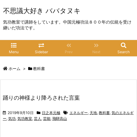
不思議大好き ババタヌキ
気功教室で講師をしています。中国元極功法８００年の伝統を受け
継いだ功法です。
Menu
Sidebar
Prev
Next
Search
ホーム
>
教科書
踊りの神様より降ろされた言葉
2019年9月10日
日之本元極
エネルギー
,
天地
,
教科書
,
気のエネルギ
ー
,
気功
,
気功教室
,
芸人
,
芸能
,
飛騨高山