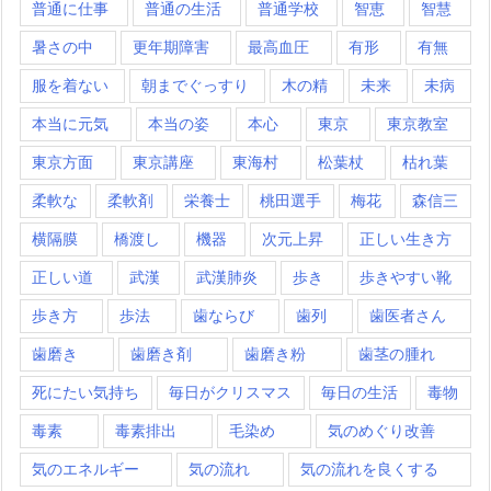
普通に仕事
普通の生活
普通学校
智恵
智慧
暑さの中
更年期障害
最高血圧
有形
有無
服を着ない
朝までぐっすり
木の精
未来
未病
本当に元気
本当の姿
本心
東京
東京教室
東京方面
東京講座
東海村
松葉杖
枯れ葉
柔軟な
柔軟剤
栄養士
桃田選手
梅花
森信三
横隔膜
橋渡し
機器
次元上昇
正しい生き方
正しい道
武漢
武漢肺炎
歩き
歩きやすい靴
歩き方
歩法
歯ならび
歯列
歯医者さん
歯磨き
歯磨き剤
歯磨き粉
歯茎の腫れ
死にたい気持ち
毎日がクリスマス
毎日の生活
毒物
毒素
毒素排出
毛染め
気のめぐり改善
気のエネルギー
気の流れ
気の流れを良くする