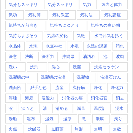
気分もスッキリ
気分スッキリ
気力
気力と体力
気功
気功師
気功教室
気功法
気功講座
気持ちが前向き
気持ちにゆとり
気持ちの良い朝
気持ちよさそう
気温の変化
気絶
水で邪気を払う
水晶体
水泡
水無神社
水疱
永遠の課題
汚れ
決意
決断
決断力
沖縄県
油汚れ
泡
波動
洗い
洗剤
洗心
洗濯
洗濯セッケン
洗濯機の中
洗濯機の洗濯
洗濯物
洗濯石けん
洗面所
派手な色
流産
流行病
浄化
浄化力
浮腫
海彦
浸透力
消化器の癌
消化器官
消去
涙
淡々と
清
清める
減量
温度計
湧水
湯船
湿布
湿気
湿疹
滝
潰瘍
濁り
火傷
炊飯器
点眼薬
無形
無明
無欲