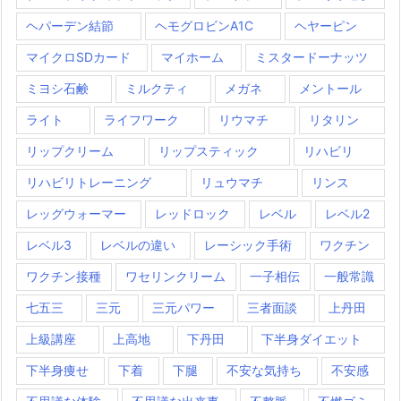
ヘパーデン結節
ヘモグロビンA1C
ヘヤーピン
マイクロSDカード
マイホーム
ミスタードーナッツ
ミヨシ石鹸
ミルクティ
メガネ
メントール
ライト
ライフワーク
リウマチ
リタリン
リップクリーム
リップスティック
リハビリ
リハビリトレーニング
リュウマチ
リンス
レッグウォーマー
レッドロック
レベル
レベル2
レベル3
レベルの違い
レーシック手術
ワクチン
ワクチン接種
ワセリンクリーム
一子相伝
一般常識
七五三
三元
三元パワー
三者面談
上丹田
上級講座
上高地
下丹田
下半身ダイエット
下半身痩せ
下着
下腿
不安な気持ち
不安感