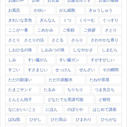
お腹の中
お茶
お言葉
お誕生日です
お金の価値
お風呂
かゆい
がん細胞
きゅうしゅう
きれいな音色
ぎんなん
くつ
くりーむ
ぐっすり
ここが一番
こめかみ
ご依頼
ご挨拶
さとり
さとり さとりの法
さとる
さらり
さわやかな香り
しおひるの珠
しおみつの珠
しなやかさ
しまむら
しみ
すい臓がん
すい臓ガン
すがすがしい
すごい
すさまじい
せっけん
ぜんざい
その瞬間
ただの勘違い
ただの炭酸水
たねや茶屋
たまごサンド
たるみ
ちりちり
つま先立ち
とんとん拍子
どなたでも受講可能
ど根性
なにかいいこと
にほん
のぼりや
はじめて講座
ばね指
ひがし
ひだ高山
ひまわり
ひらがな