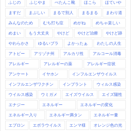
ふじの
ふじやま
ぺたんこ靴
ほこら
ほていや
ますだ
まぶしい
まるで別人
まるまる
まわり道
みんなのため
むち打ち症
めがね
めちゃ楽しい
めまい
もう大丈夫
やけど
やけど治療
やけど跡
やわらかさ
ゆるいブラ
よかったぁ
わたしの人生
アトピー
アリゾナ州
アルカリ性
アルコール消毒
アレルギー
アレルギーの薬
アレルギー症状
アンケート
イヤホン
インフルエンザウイルス
インフルエンザワクチン
インプラント
ウィルス感染
ウイルス感染
ウミガメ
エイズウイルス
エイズ陽性
エナジー
エネルギー
エネルギーの変化
エネルギー入り
エネルギー満タン
エネルギー量
エプロン
エボラウイルス
エンマ様
オレンジ色の光