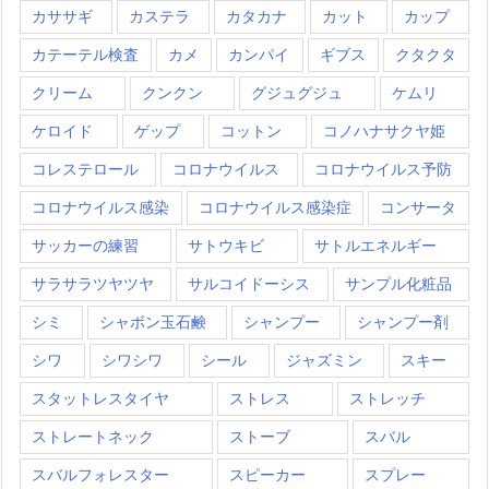
カササギ
カステラ
カタカナ
カット
カップ
カテーテル検査
カメ
カンパイ
ギブス
クタクタ
クリーム
クンクン
グジュグジュ
ケムリ
ケロイド
ゲップ
コットン
コノハナサクヤ姫
コレステロール
コロナウイルス
コロナウイルス予防
コロナウイルス感染
コロナウイルス感染症
コンサータ
サッカーの練習
サトウキビ
サトルエネルギー
サラサラツヤツヤ
サルコイドーシス
サンプル化粧品
シミ
シャボン玉石鹸
シャンプー
シャンプー剤
シワ
シワシワ
シール
ジャズミン
スキー
スタットレスタイヤ
ストレス
ストレッチ
ストレートネック
ストーブ
スバル
スバルフォレスター
スピーカー
スプレー