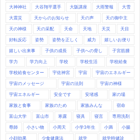
大神神社
大谷翔平選手
大阪講座
大雨警報
大雪
大震災
天からのお知らせ
天の声
天の御中主
天の神様
天の采配
天命
天地
天災
天目
好転反応
姿勢
姿勢を正しく
威力
嬉しいお便り
嬉しい出来事
子供の成長
子供への脅し
子宮筋腫
学力
学力向上
学校
学校生活
学校給食
学校給食センター
宇佐神宮
宇宙
宇宙のエネルギー
宇宙のメッセージ
宇宙の法則
宇宙の神様
宇宙エネルギー
安全です
安堵感
家の場
家族と食事
家族のため
家族みんな
宿命
富山大学
富山市
寒露
寝具
寝言
専用洗剤
尊師
小さい物
小周天
小学3年生
小満
小腸
小顔効果
少食健康法
就学
就学時健診