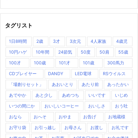
タグリスト
1日8時間
2歳
3才
3次元
4人家族
4歳児
10円ハゲ
10年間
24節気
50度
50肩
55歳
100才
100歳
101才
101歳
300馬力
CDプレイヤー
DANDY
LED電球
RSウイルス
「場創りセット」
あおいとり
あたり前
あったかい
あでやか
あと少し
あめつち
いいです
いじめ
いつの間にか
おいしいコーヒー
おいしさ
おう吐
おなら
おへそ
おやま
お告げ
お地蔵様
お守り袋
お引っ越し
お母さん
お渡し
お礼です