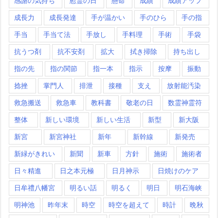
感謝の気持ち
慰霊の日
懸命
成績
成績アップ
成長力
成長発達
手が温かい
手のひら
手の指
手当
手当て法
手放し
手料理
手術
手袋
抗うつ剤
抗不安剤
拡大
拭き掃除
持ち出し
指の先
指の関節
指一本
指示
按摩
振動
捻挫
掌門人
排泄
接種
支え
放射能汚染
救急搬送
救急車
教科書
敬老の日
数霊神霊符
整体
新しい環境
新しい生活
新型
新大阪
新宮
新宮神社
新年
新幹線
新発売
新緑がきれい
新聞
新車
方針
施術
施術者
日々精進
日之本元極
日月神示
日焼けのケア
日牟禮八幡宮
明るい話
明るく
明日
明石海峡
明神池
昨年末
時空
時空を超えて
時計
晩秋