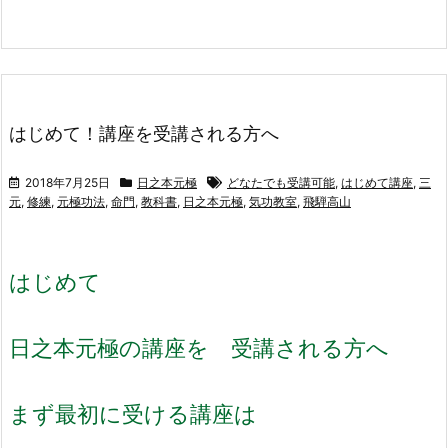
はじめて！講座を受講される方へ
2018年7月25日
日之本元極
どなたでも受講可能
,
はじめて講座
,
三
元
,
修練
,
元極功法
,
命門
,
教科書
,
日之本元極
,
気功教室
,
飛騨高山
はじめて
日之本元極の講座を 受講される方へ
まず最初に受ける講座は