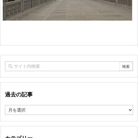
過去の記事
過
去
の
記
事