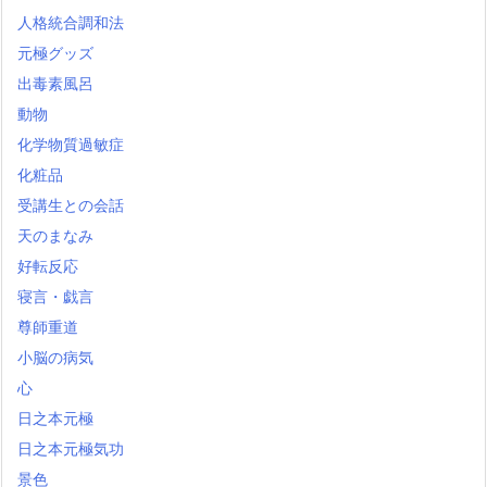
人格統合調和法
元極グッズ
出毒素風呂
動物
化学物質過敏症
化粧品
受講生との会話
天のまなみ
好転反応
寝言・戯言
尊師重道
小脳の病気
心
日之本元極
日之本元極気功
景色