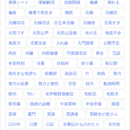
便座シート
便秘解消
信頼関係
修練
倒れる
偏食
健康で長生き
偶然
元極
元極功
元極功法
元極功法 日之本元極
元極道
元気すぎ
元気です
元気な声
元気な証拠
光の玉
免疫不全
免疫力
児童生徒
入れ歯
入門講座
公開予定
内在
内臓
内部被爆
円形脱毛症
再生
冗談
冬至特別
冷夏
分杭峠
切り傷
初公開
前向きな気持ち
前腕部
副反応
力
加熱
努力
努力が必要
努力と根性
労宮
効力
勉強時間
動功
匂い
化学物質過敏症
化粧品
化粧水
医学書
医師の診断
午前零時
半信半疑
南国
原発
厦門
受講
受講者
受験生の皆さん
口の中
口唇
口紅
古事記のものがたり
古代米