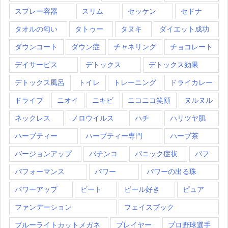
スプレー容器
スリム
セッケン
セドナ
タオルの匂い
タトゥー
タヌキ
ダイエット成功
ダウンコート
ダウン症
チャネリング
チョコレート
デイサービス
デトックス
デトックス効果
デトックス風呂
トイレ
トレーニング
ドライカレー
ドライブ
ニオイ
ニキビ
ニコニコ笑顔
ヌルヌル
ネックレス
ノロウイルス
ハチ
ハリツヤ肌
ハーブティー
ハーブティー専門
ハーブ茶
バージョンアップ
パチンコ
パニック症状
パフ
パフォーマンス
パワー
パワーの出る珠
パワーアップ
ビート
ビール好き
ピュア
ファンデーション
フェイスブック
ブルーライトカットメガネ
プレイヤー
プロ野球選手