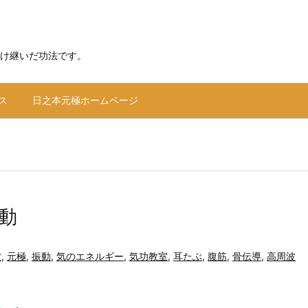
け継いだ功法です。
ス
日之本元極ホームページ
動
波
,
元極
,
振動
,
気のエネルギー
,
気功教室
,
耳たぶ
,
腹筋
,
骨伝導
,
高周波