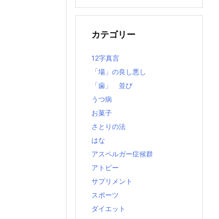
の
記
事
カテゴリー
12字真言
「場」の良し悪し
「歯」 並び
うつ病
お菓子
さとりの法
はな
アスペルガー症候群
アトピー
サプリメント
スポーツ
ダイエット