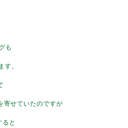
。
グも
ます。
て
を寄せていたのですが
労すると