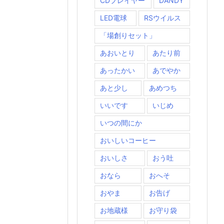
CDプレイヤー
DANDY
LED電球
RSウイルス
「場創りセット」
あおいとり
あたり前
あったかい
あでやか
あと少し
あめつち
いいです
いじめ
いつの間にか
おいしいコーヒー
おいしさ
おう吐
おなら
おへそ
おやま
お告げ
お地蔵様
お守り袋