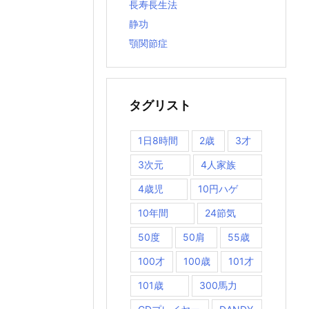
長寿長生法
静功
顎関節症
タグリスト
1日8時間
2歳
3才
3次元
4人家族
4歳児
10円ハゲ
10年間
24節気
50度
50肩
55歳
100才
100歳
101才
101歳
300馬力