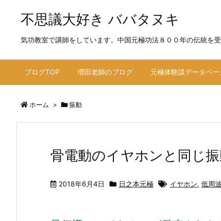
不思議大好き ババタヌキ
気功教室で講師をしています。中国元極功法８００年の伝統を受
ブログTOP
増田老師のブログ
元極体験談データベー
ホーム
>
振動
骨電動のイヤホンと同じ振
2018年6月4日
日之本元極
イヤホン
,
低周