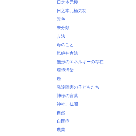
日之本元極
日之本元極気功
景色
未分類
歩法
母のこと
気絶神倉法
無形のエネルギーの存在
環境汚染
癌
発達障害の子どもたち
神様の言葉
神社、仏閣
自然
自閉症
農業