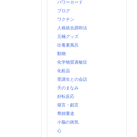
パワーカード
ブログ
ワクチン
人格統合調和法
元極グッズ
出毒素風呂
動物
化学物質過敏症
化粧品
受講生との会話
天のまなみ
好転反応
寝言・戯言
尊師重道
小脳の病気
心