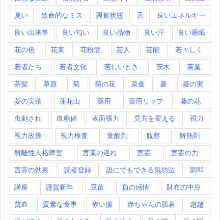
臭い
致命的なミス
興奮状態
舌
良いエネルギー
良い出来事
良い匂い
良い品物
良い汗
良い睡眠
花の色
花束
花粉症
芸人
芸能
若々しく
若者たち
若者文化
苦しいとき
茨木
茶葉
茶髪
草原
菊
菊の花
菜食
菱
菱の実
菱の実茶
蓮花山
薬用
薬用リップ
藤の花
虫刺され
血糖値
表面張力
見方を変える
視力
視力改善
視力検査
覚醒剤
観察
解熱剤
解離性人格障害
言葉の遅れ
言霊
言霊の力
言霊の効果
読者登録
誰にでもできる気功法
調和
講座
謹賀新年
豆苗
負の感情
財布の中身
貧血
質素な食事
赤い服
赤ちゃんの肌着
超越