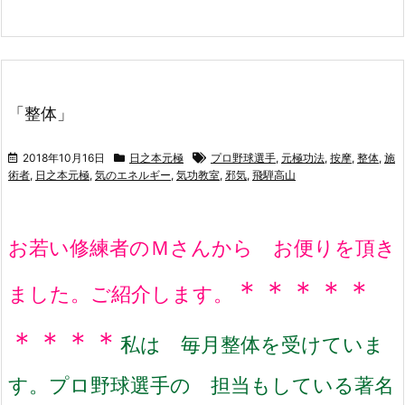
「整体」
2018年10月16日
日之本元極
プロ野球選手
,
元極功法
,
按摩
,
整体
,
施
術者
,
日之本元極
,
気のエネルギー
,
気功教室
,
邪気
,
飛騨高山
お若い修練者のＭさんから お便りを頂き
＊＊＊＊＊
ました。
ご紹介します。
＊＊＊＊
私は 毎月整体を受けていま
す。
プロ野球選手の 担当もしている著名