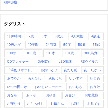
顎関節症
タグリスト
1日8時間
2歳
3才
3次元
4人家族
4歳児
10円ハゲ
10年間
24節気
50度
50肩
55歳
100才
100歳
101才
101歳
300馬力
CDプレイヤー
DANDY
LED電球
RSウイルス
「場創りセット」
あおいとり
あたり前
あったかい
あでやか
あと少し
あめつち
いいです
いじめ
いつの間にか
おいしいコーヒー
おいしさ
おう吐
おなら
おへそ
おやま
お告げ
お地蔵様
お守り袋
お引っ越し
お母さん
お渡し
お礼です