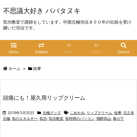
不思議大好き ババタヌキ
気功教室で講師をしています。中国元極功法８００年の伝統を受け
継いだ功法です。
Menu
Sidebar
Prev
Next
Search
ホーム
>
按摩
頭痛にも！屋久用リップクリーム
2019年3月20日
元極グッズ
こめかみ
,
リップクリーム
,
按摩
,
日之本
元極
,
気のエネルギー
,
気功
,
気功教室
,
長時間のパソコン
,
飛騨高山
,
鼻の下