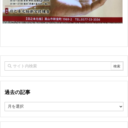
過去の記事
過
去
の
記
事