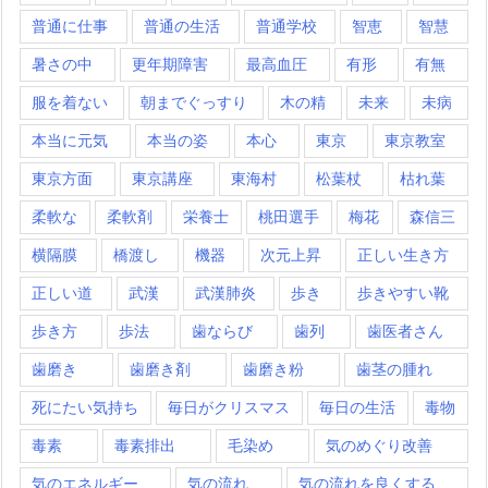
普通に仕事
普通の生活
普通学校
智恵
智慧
暑さの中
更年期障害
最高血圧
有形
有無
服を着ない
朝までぐっすり
木の精
未来
未病
本当に元気
本当の姿
本心
東京
東京教室
東京方面
東京講座
東海村
松葉杖
枯れ葉
柔軟な
柔軟剤
栄養士
桃田選手
梅花
森信三
横隔膜
橋渡し
機器
次元上昇
正しい生き方
正しい道
武漢
武漢肺炎
歩き
歩きやすい靴
歩き方
歩法
歯ならび
歯列
歯医者さん
歯磨き
歯磨き剤
歯磨き粉
歯茎の腫れ
死にたい気持ち
毎日がクリスマス
毎日の生活
毒物
毒素
毒素排出
毛染め
気のめぐり改善
気のエネルギー
気の流れ
気の流れを良くする