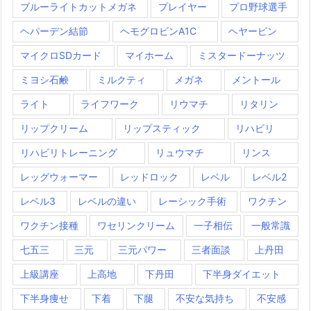
ブルーライトカットメガネ
プレイヤー
プロ野球選手
ヘパーデン結節
ヘモグロビンA1C
ヘヤーピン
マイクロSDカード
マイホーム
ミスタードーナッツ
ミヨシ石鹸
ミルクティ
メガネ
メントール
ライト
ライフワーク
リウマチ
リタリン
リップクリーム
リップスティック
リハビリ
リハビリトレーニング
リュウマチ
リンス
レッグウォーマー
レッドロック
レベル
レベル2
レベル3
レベルの違い
レーシック手術
ワクチン
ワクチン接種
ワセリンクリーム
一子相伝
一般常識
七五三
三元
三元パワー
三者面談
上丹田
上級講座
上高地
下丹田
下半身ダイエット
下半身痩せ
下着
下腿
不安な気持ち
不安感