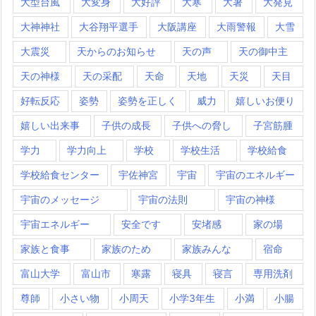
大型台風
大変身
大好評
大寒
大暑
大発見
大神神社
大谷翔平選手
大阪講座
大雨警報
大雪
大震災
天からのお知らせ
天の声
天の御中主
天の神様
天の采配
天命
天地
天災
天目
好転反応
姿勢
姿勢を正しく
威力
嬉しいお便り
嬉しい出来事
子供の成長
子供への脅し
子宮筋腫
学力
学力向上
学校
学校生活
学校給食
学校給食センター
宇佐神宮
宇宙
宇宙のエネルギー
宇宙のメッセージ
宇宙の法則
宇宙の神様
宇宙エネルギー
安全です
安堵感
家の場
家族と食事
家族のため
家族みんな
宿命
富山大学
富山市
寒露
寝具
寝言
専用洗剤
尊師
小さい物
小周天
小学3年生
小満
小腸