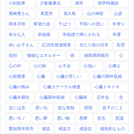
小顔効果
少食健康法
就学
就学時健診
尾崎豊さん
尾鷲市
屋久島
山の神様
山彦
岡本天明
希望の道
干ばつ
平和への思い
年寄り
幸せな人
幸福感
幸福感で満たされる
幸運
幼いお子さん
広汎性発達障害
当たり前の日常
彩雲
役割
微細なエネルギー
徳
徳島県阿南市
心
心の中
心の病
心不全
心強い
心構え
心筋梗塞
心臓
心臓が苦しい
心臓の期外収縮
心臓の痛み
心臓カテーテル検査
心臓ドキドキ
心臓弁膜症
心臓期外収縮
心臓病
忘年会
念
念には念
思い出
急な発熱
怪我
息子のこと
悪いモノ
悪い夢
悪い物
悪夢
意念
意識
愛知県半田市
感染
感染力
感染症
感覚的なもの