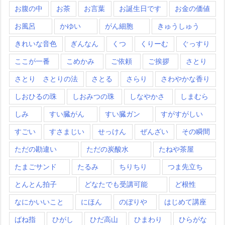
お腹の中
お茶
お言葉
お誕生日です
お金の価値
お風呂
かゆい
がん細胞
きゅうしゅう
きれいな音色
ぎんなん
くつ
くりーむ
ぐっすり
ここが一番
こめかみ
ご依頼
ご挨拶
さとり
さとり さとりの法
さとる
さらり
さわやかな香り
しおひるの珠
しおみつの珠
しなやかさ
しまむら
しみ
すい臓がん
すい臓ガン
すがすがしい
すごい
すさまじい
せっけん
ぜんざい
その瞬間
ただの勘違い
ただの炭酸水
たねや茶屋
たまごサンド
たるみ
ちりちり
つま先立ち
とんとん拍子
どなたでも受講可能
ど根性
なにかいいこと
にほん
のぼりや
はじめて講座
ばね指
ひがし
ひだ高山
ひまわり
ひらがな