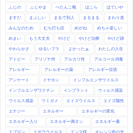
ふじの
ふじやま
ぺたんこ靴
ほこら
ほていや
ますだ
まぶしい
まるで別人
まるまる
まわり道
みんなのため
むち打ち症
めがね
めちゃ楽しい
めまい
もう大丈夫
やけど
やけど治療
やけど跡
やわらかさ
ゆるいブラ
よかったぁ
わたしの人生
アトピー
アリゾナ州
アルカリ性
アルコール消毒
アレルギー
アレルギーの薬
アレルギー症状
アンケート
イヤホン
インフルエンザウイルス
インフルエンザワクチン
インプラント
ウィルス感染
ウイルス感染
ウミガメ
エイズウイルス
エイズ陽性
エナジー
エネルギー
エネルギーの変化
エネルギー入り
エネルギー満タン
エネルギー量
エプロン
エボラウイルス
エンマ様
オレンジ色の光