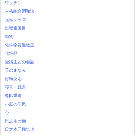
ワクチン
人格統合調和法
元極グッズ
出毒素風呂
動物
化学物質過敏症
化粧品
受講生との会話
天のまなみ
好転反応
寝言・戯言
尊師重道
小脳の病気
心
日之本元極
日之本元極気功