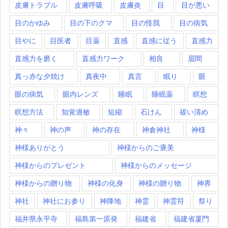
皮膚トラブル
皮膚呼吸
皮膚炎
目
目が悪い
目のかゆみ
目の下のクマ
目の怪我
目の病気
目やに
目医者
目薬
直感
直感に従う
直感力
直感力を磨く
直感力ワーク
相良
眉間
真っ赤な夕焼け
真夜中
真言
眠り
眼
眼の病気
眼内レンズ
睡眠
睡眠薬
瞑想
瞑想方法
知覚過敏
短縮
石けん
祓い清め
神々
神の声
神の存在
神倉神社
神様
神様ありがとう
神様からのご褒美
神様からのプレゼント
神様からのメッセージ
神様からの贈り物
神様の化身
神様の贈り物
神界
神社
神社にお参り
神降地
神霊
神霊符
祭り
福井県永平寺
福島第一原発
福建省
福建省厦門