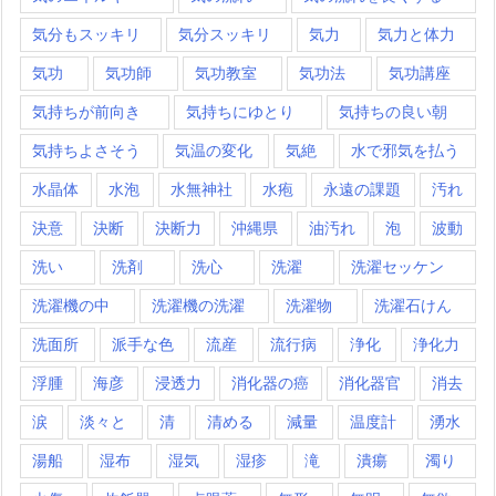
気分もスッキリ
気分スッキリ
気力
気力と体力
気功
気功師
気功教室
気功法
気功講座
気持ちが前向き
気持ちにゆとり
気持ちの良い朝
気持ちよさそう
気温の変化
気絶
水で邪気を払う
水晶体
水泡
水無神社
水疱
永遠の課題
汚れ
決意
決断
決断力
沖縄県
油汚れ
泡
波動
洗い
洗剤
洗心
洗濯
洗濯セッケン
洗濯機の中
洗濯機の洗濯
洗濯物
洗濯石けん
洗面所
派手な色
流産
流行病
浄化
浄化力
浮腫
海彦
浸透力
消化器の癌
消化器官
消去
涙
淡々と
清
清める
減量
温度計
湧水
湯船
湿布
湿気
湿疹
滝
潰瘍
濁り