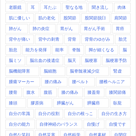
老眼鏡
耳
耳たぶ
聖なる地
聞き流し
肉体
肌に優しい
肌の老化
股関節
股関節脱臼
肩関節
肺がん
肺の炎症
胃がん
胃がん手術
胃癌
背中が痛い
背中の刺青
背骨
背骨のゆがみ
胎児
胎息
能力を発揮
能率
脊髄
脚が細くなる
脳
脳ミソ
脳出血の後遺症
脳天
脳梗塞
脳梗塞予防
脳機能障害
脳細胞
脳脊髄液減少症
腎虚
腫瘍マーカー
腰の痛み
腰ベルト
腰椎ヘルニア
腰骨
腹水
腹筋
膝の痛み
膝蓋骨
膝関節痛
膝頭
膠原病
膵臓がん
膵臓癌
臥龍
自分の常識
自分の役割
自分の根っこ
自分の生き方
自分の能力
自律神経のバランス
自慢げ
自慢です
自然な笑顔
自然災害
自然科学
自然素材
自閉症