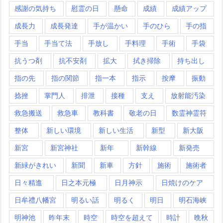
感謝の気持ち
慰霊の日
懸命
成績
成績アップ
成長力
成長発達
手が温かい
手のひら
手の指
手当
手当て法
手放し
手料理
手術
手袋
抗うつ剤
抗不安剤
拡大
拭き掃除
持ち出し
指の先
指の関節
指一本
指示
按摩
振動
捻挫
掌門人
排泄
接種
支え
放射能汚染
救急搬送
救急車
教科書
敬老の日
数霊神霊符
整体
新しい環境
新しい生活
新型
新大阪
新宮
新宮神社
新年
新幹線
新発売
新緑がきれい
新聞
新車
方針
施術
施術者
日々精進
日之本元極
日月神示
日焼けのケア
日牟禮八幡宮
明るい話
明るく
明日
明石海峡
明神池
昨年末
時空
時空を超えて
時計
晩秋