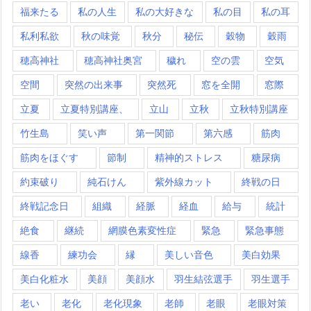
福来たる
私の人生
私の大好きな
私の目
私の耳
私利私欲
秋の味覚
秋分
秘伝
穀物
穀雨
穂高神社
穂高神社奥宮
穢れ
空の雲
空気
空間
突然の出来事
突然死
窓を全開
窓際
立夏
立夏特別講座、
立山
立秋
立秋特別講座
竹生島
笑い声
第一関節
第六感
筋肉
筋肉をほぐす
節制
精神的ストレス
糖尿病
約束破り
純石けん
紫外線カット
終戦の日
終戦記念日
組織
経脈
経血
給与
統計
絶食
継続
網膜色素変性症
緊急
緊急事態
線香
練功会
縁
美しい音色
美白効果
美白化粧水
美顔
美顔水
羽生結弦選手
羽生選手
老い
老化
老化現象
老師
老眼
老眼対策