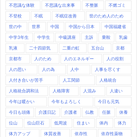
不思議な体験
不思議な出来事
不整脈
不燃ゴミ
不登校
不眠
不眠症改善
世のため人のため
世の中
世界
中国
中国から日本
中国福建省
中学3年生
中学生
中級講座
主訴
乗鞍
乳歯
乳液
二十四節気
二重の虹
五台山
京都
京都市
人のため
人のエネルギー
人の役割
人の思い
人の為
人中
人事を尽くす
人付き合いが苦手
人工関節
人格統合
人格統合調和法
人格障害
人混み
人違い
今年は暖かい
今年もよろしく
今日も元気
今日も頭痛
介護日記
介護者
仏教
任脈
休養
位山
位山巨石
低周波
住まい
体内
体力
体力アップ
体質改善
依存性
依存性薬物