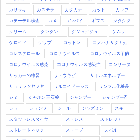
カササギ
カステラ
カタカナ
カット
カップ
カテーテル検査
カメ
カンパイ
ギブス
クタクタ
クリーム
クンクン
グジュグジュ
ケムリ
ケロイド
ゲップ
コットン
コノハナサクヤ姫
コレステロール
コロナウイルス
コロナウイルス予防
コロナウイルス感染
コロナウイルス感染症
コンサータ
サッカーの練習
サトウキビ
サトルエネルギー
サラサラツヤツヤ
サルコイドーシス
サンプル化粧品
シミ
シャボン玉石鹸
シャンプー
シャンプー剤
シワ
シワシワ
シール
ジャズミン
スキー
スタットレスタイヤ
ストレス
ストレッチ
ストレートネック
ストーブ
スバル