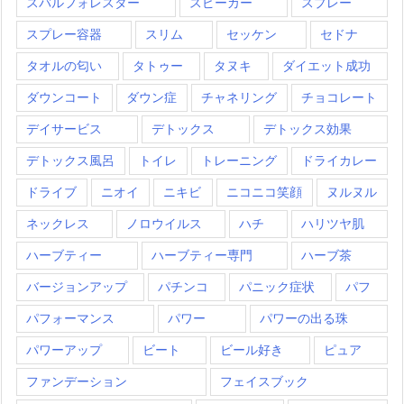
スバルフォレスター
スピーカー
スプレー
スプレー容器
スリム
セッケン
セドナ
タオルの匂い
タトゥー
タヌキ
ダイエット成功
ダウンコート
ダウン症
チャネリング
チョコレート
デイサービス
デトックス
デトックス効果
デトックス風呂
トイレ
トレーニング
ドライカレー
ドライブ
ニオイ
ニキビ
ニコニコ笑顔
ヌルヌル
ネックレス
ノロウイルス
ハチ
ハリツヤ肌
ハーブティー
ハーブティー専門
ハーブ茶
バージョンアップ
パチンコ
パニック症状
パフ
パフォーマンス
パワー
パワーの出る珠
パワーアップ
ビート
ビール好き
ピュア
ファンデーション
フェイスブック