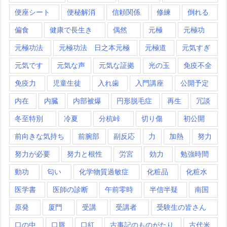
便座シート
便秘解消
信頼関係
修練
倒れる
偏食
健康で長生き
偶然
元極
元極功
元極功法
元極功法 日之本元極
元極道
元気すぎ
元気です
元気な声
元気な証拠
光の玉
免疫不全
免疫力
児童生徒
入れ歯
入門講座
公開予定
内在
内臓
内部被爆
円形脱毛症
再生
冗談
冬至特別
冷夏
分杭峠
切り傷
初公開
前向きな気持ち
前腕部
副反応
力
加熱
努力
努力が必要
努力と根性
労宮
効力
勉強時間
動功
匂い
化学物質過敏症
化粧品
化粧水
医学書
医師の診断
午前零時
半信半疑
南国
原発
厦門
受講
受講者
受験生の皆さん
口の中
口唇
口紅
古事記のものがたり
古代米