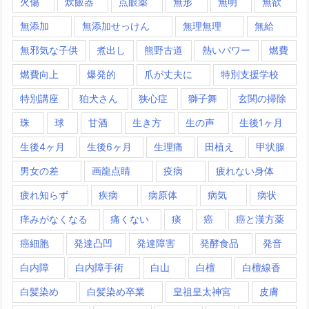
火傷
炊飯器
点眼薬
無形
無明
無欲
無添加
無添加せっけん
無理無理
無給
無邪気な子供
煮出し
熊野古道
熱いパワー
燃費
燃費向上
爆発的
爪が丈夫に
特別支援学校
特別講座
狛犬さん
狭心症
獅子舞
玄関の掃除
珠
球
甘酒
生き方
生の声
生後1ヶ月
生後4ヶ月
生後6ヶ月
生理痛
田植え
甲状腺
男女の差
画龍点睛
疫病
疲れない身体
疲れ知らず
疾病
病原体
病気
病状
痒みがなくなる
痛くない
痰
癌
癌と漢方薬
癌細胞
発達凸凹
発達障害
発酵食品
発音
白内障
白内障手術
白山
白檀
白檀線香
白髪染め
白髪染め卒業
皇祖皇太神宮
皮膚