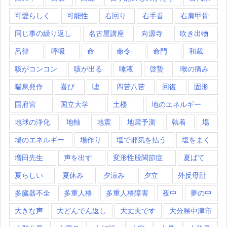
可愛らしく
可能性
右回り
右手首
右肩甲骨
同じ事の繰り返し
名古屋講座
向源寺
吹き出物
呂律
呼吸
命
命令
命門
和裁
咳がコンコン
咳が出る
唾液
啓蟄
喉の痛み
喘息発作
喜び
嘘
四苦八苦
回復
固形
国府宮
国立大学
土楼
地のエネルギー
地球の浄化
地軸
地震
地震予測
執着
場
場のエネルギー
場作り
塩で邪気を払う
塩をまく
増田先生
声を出す
変形性股関節症
夏ばて
夏らしい
夏休み
夕涼み
夕立
外反母趾
多臓器不全
多重人格
多重人格障害
夜中
夢の中
大きな声
大どんでん返し
大丈夫です
大分県中津市