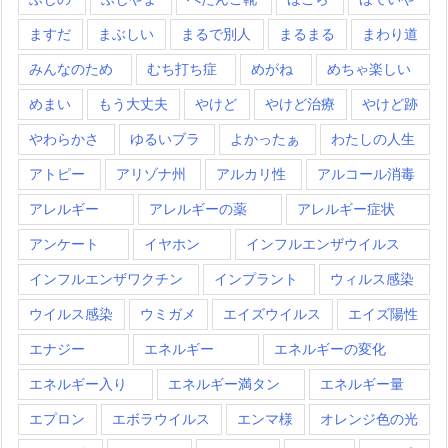
ますだ
まぶしい
まるで別人
まるまる
まわり道
みんなのため
むち打ち症
めがね
めちゃ楽しい
めまい
もう大丈夫
やけど
やけど治療
やけど跡
やわらかさ
ゆるいブラ
よかったぁ
わたしの人生
アトピー
アリゾナ州
アルカリ性
アルコール消毒
アレルギー
アレルギーの薬
アレルギー症状
アンケート
イヤホン
インフルエンザウイルス
インフルエンザワクチン
インプラント
ウィルス感染
ウイルス感染
ウミガメ
エイズウイルス
エイズ陽性
エナジー
エネルギー
エネルギーの変化
エネルギー入り
エネルギー満タン
エネルギー量
エプロン
エボラウイルス
エンマ様
オレンジ色の光