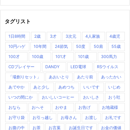
タグリスト
1日8時間
2歳
3才
3次元
4人家族
4歳児
10円ハゲ
10年間
24節気
50度
50肩
55歳
100才
100歳
101才
101歳
300馬力
CDプレイヤー
DANDY
LED電球
RSウイルス
「場創りセット」
あおいとり
あたり前
あったかい
あでやか
あと少し
あめつち
いいです
いじめ
いつの間にか
おいしいコーヒー
おいしさ
おう吐
おなら
おへそ
おやま
お告げ
お地蔵様
お守り袋
お引っ越し
お母さん
お渡し
お礼です
お腹の中
お茶
お言葉
お誕生日です
お金の価値