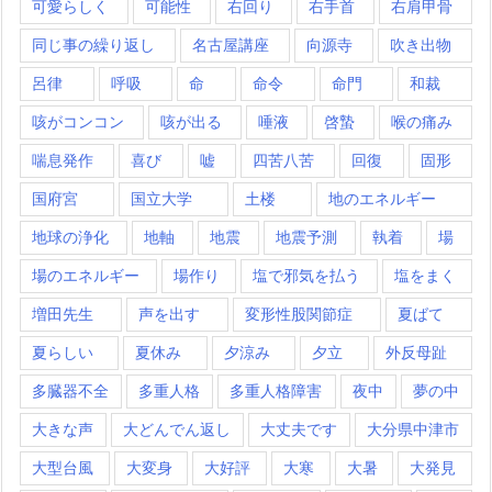
可愛らしく
可能性
右回り
右手首
右肩甲骨
同じ事の繰り返し
名古屋講座
向源寺
吹き出物
呂律
呼吸
命
命令
命門
和裁
咳がコンコン
咳が出る
唾液
啓蟄
喉の痛み
喘息発作
喜び
嘘
四苦八苦
回復
固形
国府宮
国立大学
土楼
地のエネルギー
地球の浄化
地軸
地震
地震予測
執着
場
場のエネルギー
場作り
塩で邪気を払う
塩をまく
増田先生
声を出す
変形性股関節症
夏ばて
夏らしい
夏休み
夕涼み
夕立
外反母趾
多臓器不全
多重人格
多重人格障害
夜中
夢の中
大きな声
大どんでん返し
大丈夫です
大分県中津市
大型台風
大変身
大好評
大寒
大暑
大発見