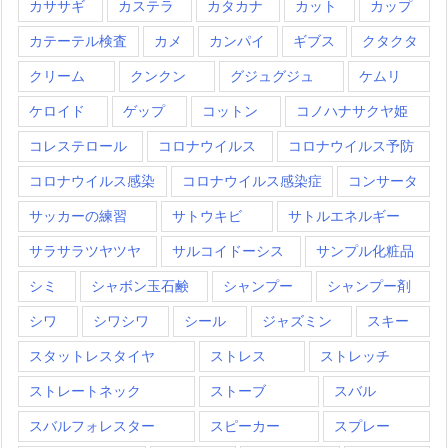
カササギ
カステラ
カタカナ
カット
カップ
カテーテル検査
カメ
カンパイ
ギブス
クタクタ
クリーム
クンクン
グジュグジュ
ケムリ
ケロイド
ゲップ
コットン
コノハナサクヤ姫
コレステロール
コロナウイルス
コロナウイルス予防
コロナウイルス感染
コロナウイルス感染症
コンサータ
サッカーの練習
サトウキビ
サトルエネルギー
サラサラツヤツヤ
サルコイドーシス
サンプル化粧品
シミ
シャボン玉石鹸
シャンプー
シャンプー剤
シワ
シワシワ
シール
ジャズミン
スキー
スタットレスタイヤ
ストレス
ストレッチ
ストレートネック
ストーブ
スバル
スバルフォレスター
スピーカー
スプレー