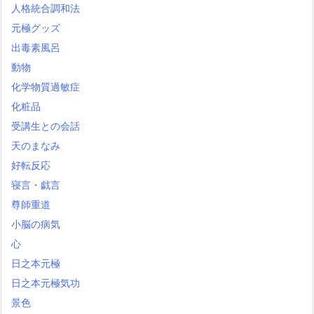
人格統合調和法
元極グッズ
出毒素風呂
動物
化学物質過敏症
化粧品
受講生との会話
天のまなみ
好転反応
寝言・戯言
尊師重道
小脳の病気
心
日之本元極
日之本元極気功
景色