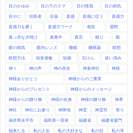
目のかゆみ
目の下のクマ
目の怪我
目の病気
目やに
目医者
目薬
直感
直感に従う
直感力
直感力を磨く
直感力ワーク
相良
眉間
真っ赤な夕焼け
真夜中
真言
眠り
眼
眼の病気
眼内レンズ
睡眠
睡眠薬
瞑想
瞑想方法
知覚過敏
短縮
石けん
祓い清め
神々
神の声
神の存在
神倉神社
神様
神様ありがとう
神様からのご褒美
神様からのプレゼント
神様からのメッセージ
神様からの贈り物
神様の化身
神様の贈り物
神界
神社
神社にお参り
神降地
神霊
神霊符
祭り
福井県永平寺
福島第一原発
福建省
福建省厦門
福来たる
私の人生
私の大好きな
私の目
私の耳