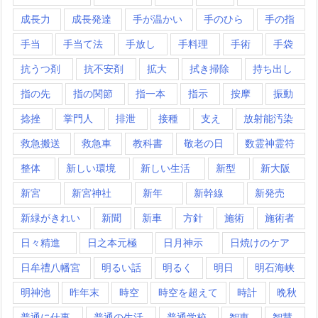
成長力
成長発達
手が温かい
手のひら
手の指
手当
手当て法
手放し
手料理
手術
手袋
抗うつ剤
抗不安剤
拡大
拭き掃除
持ち出し
指の先
指の関節
指一本
指示
按摩
振動
捻挫
掌門人
排泄
接種
支え
放射能汚染
救急搬送
救急車
教科書
敬老の日
数霊神霊符
整体
新しい環境
新しい生活
新型
新大阪
新宮
新宮神社
新年
新幹線
新発売
新緑がきれい
新聞
新車
方針
施術
施術者
日々精進
日之本元極
日月神示
日焼けのケア
日牟禮八幡宮
明るい話
明るく
明日
明石海峡
明神池
昨年末
時空
時空を超えて
時計
晩秋
普通に仕事
普通の生活
普通学校
智恵
智慧