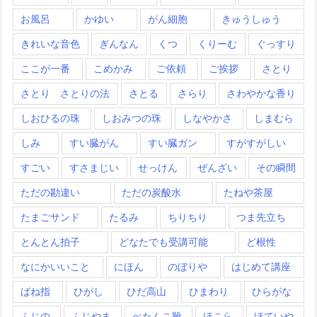
お風呂
かゆい
がん細胞
きゅうしゅう
きれいな音色
ぎんなん
くつ
くりーむ
ぐっすり
ここが一番
こめかみ
ご依頼
ご挨拶
さとり
さとり さとりの法
さとる
さらり
さわやかな香り
しおひるの珠
しおみつの珠
しなやかさ
しまむら
しみ
すい臓がん
すい臓ガン
すがすがしい
すごい
すさまじい
せっけん
ぜんざい
その瞬間
ただの勘違い
ただの炭酸水
たねや茶屋
たまごサンド
たるみ
ちりちり
つま先立ち
とんとん拍子
どなたでも受講可能
ど根性
なにかいいこと
にほん
のぼりや
はじめて講座
ばね指
ひがし
ひだ高山
ひまわり
ひらがな
ふじの
ふじやま
ぺたんこ靴
ほこら
ほていや