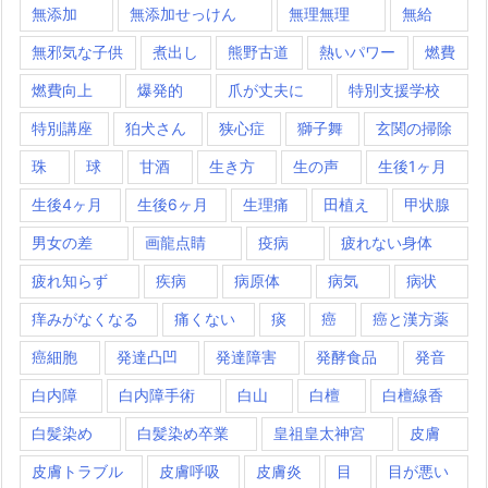
無添加
無添加せっけん
無理無理
無給
無邪気な子供
煮出し
熊野古道
熱いパワー
燃費
燃費向上
爆発的
爪が丈夫に
特別支援学校
特別講座
狛犬さん
狭心症
獅子舞
玄関の掃除
珠
球
甘酒
生き方
生の声
生後1ヶ月
生後4ヶ月
生後6ヶ月
生理痛
田植え
甲状腺
男女の差
画龍点睛
疫病
疲れない身体
疲れ知らず
疾病
病原体
病気
病状
痒みがなくなる
痛くない
痰
癌
癌と漢方薬
癌細胞
発達凸凹
発達障害
発酵食品
発音
白内障
白内障手術
白山
白檀
白檀線香
白髪染め
白髪染め卒業
皇祖皇太神宮
皮膚
皮膚トラブル
皮膚呼吸
皮膚炎
目
目が悪い