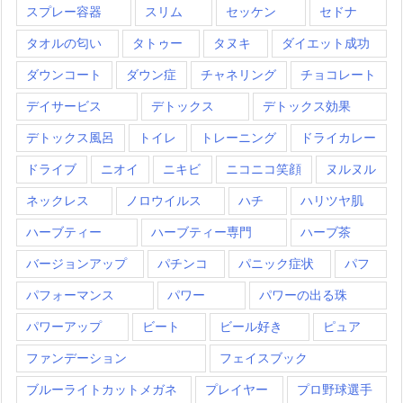
スプレー容器
スリム
セッケン
セドナ
タオルの匂い
タトゥー
タヌキ
ダイエット成功
ダウンコート
ダウン症
チャネリング
チョコレート
デイサービス
デトックス
デトックス効果
デトックス風呂
トイレ
トレーニング
ドライカレー
ドライブ
ニオイ
ニキビ
ニコニコ笑顔
ヌルヌル
ネックレス
ノロウイルス
ハチ
ハリツヤ肌
ハーブティー
ハーブティー専門
ハーブ茶
バージョンアップ
パチンコ
パニック症状
パフ
パフォーマンス
パワー
パワーの出る珠
パワーアップ
ビート
ビール好き
ピュア
ファンデーション
フェイスブック
ブルーライトカットメガネ
プレイヤー
プロ野球選手