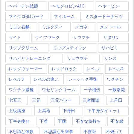
ヘパーデン結節
ヘモグロビンA1C
ヘヤーピン
マイクロSDカード
マイホーム
ミスタードーナッツ
ミヨシ石鹸
ミルクティ
メガネ
メントール
ライト
ライフワーク
リウマチ
リタリン
リップクリーム
リップスティック
リハビリ
リハビリトレーニング
リュウマチ
リンス
レッグウォーマー
レッドロック
レベル
レベル2
レベル3
レベルの違い
レーシック手術
ワクチン
ワクチン接種
ワセリンクリーム
一子相伝
一般常識
七五三
三元
三元パワー
三者面談
上丹田
上級講座
上高地
下丹田
下半身ダイエット
下半身痩せ
下着
下腿
不安な気持ち
不安感
不思議な体験
不思議な出来事
不整脈
不燃ゴミ