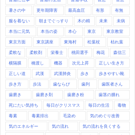
暑さの中
更年期障害
最高血圧
有形
有無
服を着ない
朝までぐっすり
木の精
未来
未病
本当に元気
本当の姿
本心
東京
東京教室
東京方面
東京講座
東海村
松葉杖
枯れ葉
柔軟な
柔軟剤
栄養士
桃田選手
梅花
森信三
横隔膜
橋渡し
機器
次元上昇
正しい生き方
正しい道
武漢
武漢肺炎
歩き
歩きやすい靴
歩き方
歩法
歯ならび
歯列
歯医者さん
歯磨き
歯磨き剤
歯磨き粉
歯茎の腫れ
死にたい気持ち
毎日がクリスマス
毎日の生活
毒物
毒素
毒素排出
毛染め
気のめぐり改善
気のエネルギー
気の流れ
気の流れを良くする