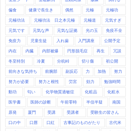
偏食
健康で長生き
偶然
元極
元極功
元極功法
元極功法 日之本元極
元極道
元気すぎ
元気です
元気な声
元気な証拠
光の玉
免疫不全
免疫力
児童生徒
入れ歯
入門講座
公開予定
内在
内臓
内部被爆
円形脱毛症
再生
冗談
冬至特別
冷夏
分杭峠
切り傷
初公開
前向きな気持ち
前腕部
副反応
力
加熱
努力
努力が必要
努力と根性
労宮
効力
勉強時間
動功
匂い
化学物質過敏症
化粧品
化粧水
医学書
医師の診断
午前零時
半信半疑
南国
原発
厦門
受講
受講者
受験生の皆さん
口の中
口唇
口紅
古事記のものがたり
古代米