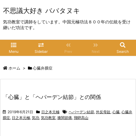
不思議大好き ババタヌキ
気功教室で講師をしています。中国元極功法８００年の伝統を受け
継いだ功法です。
Menu
Sidebar
Prev
Next
Search
ホーム
>
心臓弁膜症
「心臓」と「ヘパーデン結節」との関係
2019年6月21日
日之本元極
ヘパーデン結節
,
外反母趾
,
心臓
,
心臓弁
膜症
,
日之本元極
,
気功
,
気功教室
,
膝関節痛
,
飛騨高山