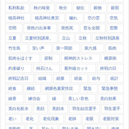
私利私欲
秋の味覚
秋分
秘伝
穀物
穀雨
穂高神社
穂高神社奥宮
穢れ
空の雲
空気
空間
突然の出来事
突然死
窓を全開
窓際
立夏
立夏特別講座、
立山
立秋
立秋特別講座
竹生島
笑い声
第一関節
第六感
筋肉
筋肉をほぐす
節制
精神的ストレス
糖尿病
約束破り
純石けん
紫外線カット
終戦の日
終戦記念日
組織
経脈
経血
給与
統計
絶食
継続
網膜色素変性症
緊急
緊急事態
線香
練功会
縁
美しい音色
美白効果
美白化粧水
美顔
美顔水
羽生結弦選手
羽生選手
老い
老化
老化現象
老師
老眼
老眼対策
老眼鏡
耳
耳たぶ
聖なる地
聞き流し
肉体