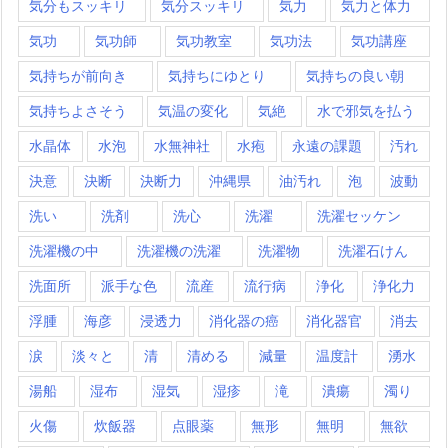
気分もスッキリ
気分スッキリ
気力
気力と体力
気功
気功師
気功教室
気功法
気功講座
気持ちが前向き
気持ちにゆとり
気持ちの良い朝
気持ちよさそう
気温の変化
気絶
水で邪気を払う
水晶体
水泡
水無神社
水疱
永遠の課題
汚れ
決意
決断
決断力
沖縄県
油汚れ
泡
波動
洗い
洗剤
洗心
洗濯
洗濯セッケン
洗濯機の中
洗濯機の洗濯
洗濯物
洗濯石けん
洗面所
派手な色
流産
流行病
浄化
浄化力
浮腫
海彦
浸透力
消化器の癌
消化器官
消去
涙
淡々と
清
清める
減量
温度計
湧水
湯船
湿布
湿気
湿疹
滝
潰瘍
濁り
火傷
炊飯器
点眼薬
無形
無明
無欲