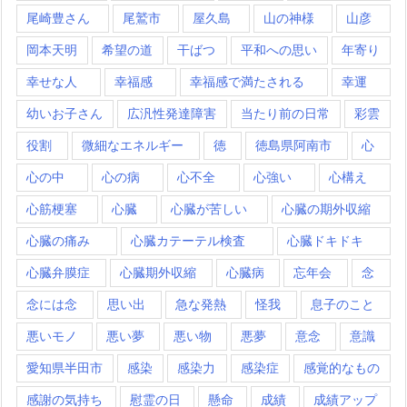
尾崎豊さん
尾鷲市
屋久島
山の神様
山彦
岡本天明
希望の道
干ばつ
平和への思い
年寄り
幸せな人
幸福感
幸福感で満たされる
幸運
幼いお子さん
広汎性発達障害
当たり前の日常
彩雲
役割
微細なエネルギー
徳
徳島県阿南市
心
心の中
心の病
心不全
心強い
心構え
心筋梗塞
心臓
心臓が苦しい
心臓の期外収縮
心臓の痛み
心臓カテーテル検査
心臓ドキドキ
心臓弁膜症
心臓期外収縮
心臓病
忘年会
念
念には念
思い出
急な発熱
怪我
息子のこと
悪いモノ
悪い夢
悪い物
悪夢
意念
意識
愛知県半田市
感染
感染力
感染症
感覚的なもの
感謝の気持ち
慰霊の日
懸命
成績
成績アップ