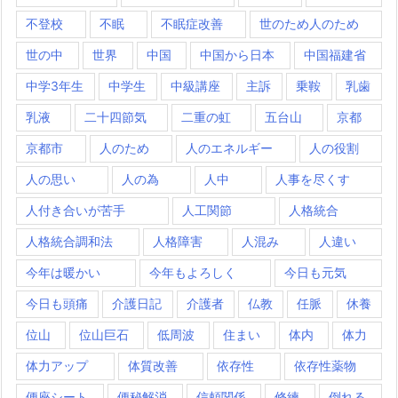
不登校
不眠
不眠症改善
世のため人のため
世の中
世界
中国
中国から日本
中国福建省
中学3年生
中学生
中級講座
主訴
乗鞍
乳歯
乳液
二十四節気
二重の虹
五台山
京都
京都市
人のため
人のエネルギー
人の役割
人の思い
人の為
人中
人事を尽くす
人付き合いが苦手
人工関節
人格統合
人格統合調和法
人格障害
人混み
人違い
今年は暖かい
今年もよろしく
今日も元気
今日も頭痛
介護日記
介護者
仏教
任脈
休養
位山
位山巨石
低周波
住まい
体内
体力
体力アップ
体質改善
依存性
依存性薬物
便座シート
便秘解消
信頼関係
修練
倒れる