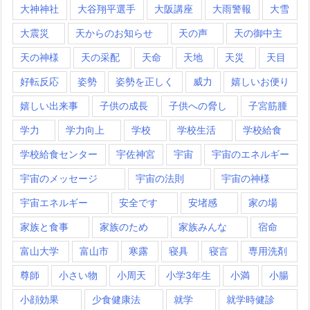
大神神社
大谷翔平選手
大阪講座
大雨警報
大雪
大震災
天からのお知らせ
天の声
天の御中主
天の神様
天の采配
天命
天地
天災
天目
好転反応
姿勢
姿勢を正しく
威力
嬉しいお便り
嬉しい出来事
子供の成長
子供への脅し
子宮筋腫
学力
学力向上
学校
学校生活
学校給食
学校給食センター
宇佐神宮
宇宙
宇宙のエネルギー
宇宙のメッセージ
宇宙の法則
宇宙の神様
宇宙エネルギー
安全です
安堵感
家の場
家族と食事
家族のため
家族みんな
宿命
富山大学
富山市
寒露
寝具
寝言
専用洗剤
尊師
小さい物
小周天
小学3年生
小満
小腸
小顔効果
少食健康法
就学
就学時健診