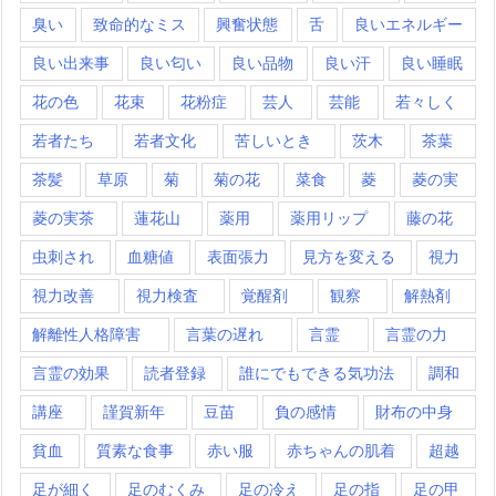
臭い
致命的なミス
興奮状態
舌
良いエネルギー
良い出来事
良い匂い
良い品物
良い汗
良い睡眠
花の色
花束
花粉症
芸人
芸能
若々しく
若者たち
若者文化
苦しいとき
茨木
茶葉
茶髪
草原
菊
菊の花
菜食
菱
菱の実
菱の実茶
蓮花山
薬用
薬用リップ
藤の花
虫刺され
血糖値
表面張力
見方を変える
視力
視力改善
視力検査
覚醒剤
観察
解熱剤
解離性人格障害
言葉の遅れ
言霊
言霊の力
言霊の効果
読者登録
誰にでもできる気功法
調和
講座
謹賀新年
豆苗
負の感情
財布の中身
貧血
質素な食事
赤い服
赤ちゃんの肌着
超越
足が細く
足のむくみ
足の冷え
足の指
足の甲