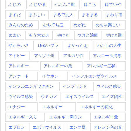
ふじの
ふじやま
ぺたんこ靴
ほこら
ほていや
ますだ
まぶしい
まるで別人
まるまる
まわり道
みんなのため
むち打ち症
めがね
めちゃ楽しい
めまい
もう大丈夫
やけど
やけど治療
やけど跡
やわらかさ
ゆるいブラ
よかったぁ
わたしの人生
アトピー
アリゾナ州
アルカリ性
アルコール消毒
アレルギー
アレルギーの薬
アレルギー症状
アンケート
イヤホン
インフルエンザウイルス
インフルエンザワクチン
インプラント
ウィルス感染
ウイルス感染
ウミガメ
エイズウイルス
エイズ陽性
エナジー
エネルギー
エネルギーの変化
エネルギー入り
エネルギー満タン
エネルギー量
エプロン
エボラウイルス
エンマ様
オレンジ色の光