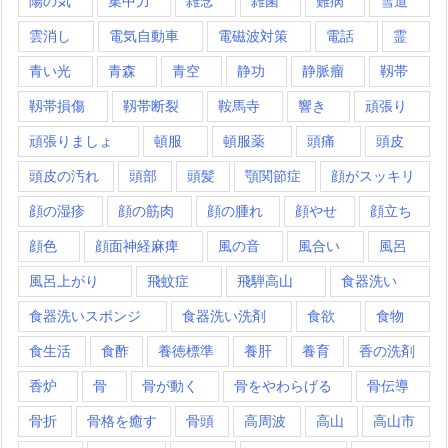
陽の気
集中力
雑念
雑菌
難病
雪道
雲消し
電気自動車
電磁波対策
電話
霊
青い光
青森
青空
静功
静脈瘤
靱帯
靱帯損傷
靱帯断裂
鞍馬寺
響き
頑張り
頑張りましょ
頓服
頓服薬
頭痛
頭皮
頭皮の汚れ
頭部
頭髪
顎関節症
顔がスッキリ
顔の湿疹
顔の筋肉
顔の腫れ
顔やせ
顔立ち
顔色
顔面神経麻痺
風の音
風合い
風呂
風呂上がり
飛蚊症
飛騨高山
食器洗い
食器洗いスポンジ
食器洗い洗剤
食欲
食物
食生活
食酢
養徳標準
養肝
養育
香の洗剤
香炉
骨
骨が動く
骨をやわらげる
骨伝導
骨折
骨格を癒す
骨頭
高周波
高山
高山市