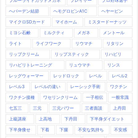
ブルーライトカットメガネ
プレイヤー
プロ野球選手
ヘパーデン結節
ヘモグロビンA1C
ヘヤーピン
マイクロSDカード
マイホーム
ミスタードーナッツ
ミヨシ石鹸
ミルクティ
メガネ
メントール
ライト
ライフワーク
リウマチ
リタリン
リップクリーム
リップスティック
リハビリ
リハビリトレーニング
リュウマチ
リンス
レッグウォーマー
レッドロック
レベル
レベル2
レベル3
レベルの違い
レーシック手術
ワクチン
ワクチン接種
ワセリンクリーム
一子相伝
一般常識
七五三
三元
三元パワー
三者面談
上丹田
上級講座
上高地
下丹田
下半身ダイエット
下半身痩せ
下着
下腿
不安な気持ち
不安感