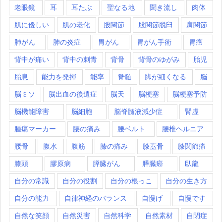
老眼鏡
耳
耳たぶ
聖なる地
聞き流し
肉体
肌に優しい
肌の老化
股関節
股関節脱臼
肩関節
肺がん
肺の炎症
胃がん
胃がん手術
胃癌
背中が痛い
背中の刺青
背骨
背骨のゆがみ
胎児
胎息
能力を発揮
能率
脊髄
脚が細くなる
脳
脳ミソ
脳出血の後遺症
脳天
脳梗塞
脳梗塞予防
脳機能障害
脳細胞
脳脊髄液減少症
腎虚
腫瘍マーカー
腰の痛み
腰ベルト
腰椎ヘルニア
腰骨
腹水
腹筋
膝の痛み
膝蓋骨
膝関節痛
膝頭
膠原病
膵臓がん
膵臓癌
臥龍
自分の常識
自分の役割
自分の根っこ
自分の生き方
自分の能力
自律神経のバランス
自慢げ
自慢です
自然な笑顔
自然災害
自然科学
自然素材
自閉症