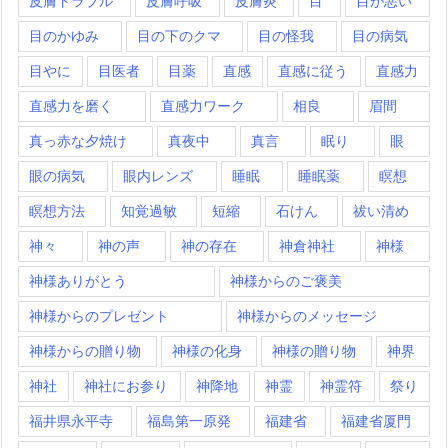
皮膚トラブル
皮膚呼吸
皮膚炎
目
目が悪い
目のかゆみ
目の下のクマ
目の怪我
目の病気
目やに
目医者
目薬
直感
直感に従う
直感力
直感力を磨く
直感力ワーク
相良
眉間
真っ赤な夕焼け
真夜中
真言
眠り
眼
眼の病気
眼内レンズ
睡眠
睡眠薬
瞑想
瞑想方法
知覚過敏
短縮
石けん
祓い清め
神々
神の声
神の存在
神倉神社
神様
神様ありがとう
神様からのご褒美
神様からのプレゼント
神様からのメッセージ
神様からの贈り物
神様の化身
神様の贈り物
神界
神社
神社にお参り
神降地
神霊
神霊符
祭り
福井県永平寺
福島第一原発
福建省
福建省厦門