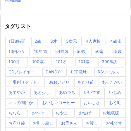
タグリスト
1日8時間
2歳
3才
3次元
4人家族
4歳児
10円ハゲ
10年間
24節気
50度
50肩
55歳
100才
100歳
101才
101歳
300馬力
CDプレイヤー
DANDY
LED電球
RSウイルス
「場創りセット」
あおいとり
あたり前
あったかい
あでやか
あと少し
あめつち
いいです
いじめ
いつの間にか
おいしいコーヒー
おいしさ
おう吐
おなら
おへそ
おやま
お告げ
お地蔵様
お守り袋
お引っ越し
お母さん
お渡し
お礼です