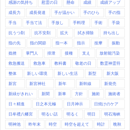
感謝の気持ち
慰霊の日
懸命
成績
成績アップ
成長力
成長発達
手が温かい
手のひら
手の指
手当
手当て法
手放し
手料理
手術
手袋
抗うつ剤
抗不安剤
拡大
拭き掃除
持ち出し
指の先
指の関節
指一本
指示
按摩
振動
捻挫
掌門人
排泄
接種
支え
放射能汚染
救急搬送
救急車
教科書
敬老の日
数霊神霊符
整体
新しい環境
新しい生活
新型
新大阪
新宮
新宮神社
新年
新幹線
新発売
新緑がきれい
新聞
新車
方針
施術
施術者
日々精進
日之本元極
日月神示
日焼けのケア
日牟禮八幡宮
明るい話
明るく
明日
明石海峡
明神池
昨年末
時空
時空を超えて
時計
晩秋