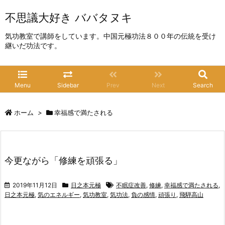
不思議大好き ババタヌキ
気功教室で講師をしています。中国元極功法８００年の伝統を受け
継いだ功法です。
Menu
Sidebar
Prev
Next
Search
ホーム
>
幸福感で満たされる
今更ながら「修練を頑張る」
2019年11月12日
日之本元極
不眠症改善
,
修練
,
幸福感で満たされる
,
日之本元極
,
気のエネルギー
,
気功教室
,
気功法
,
負の感情
,
頑張り
,
飛騨高山