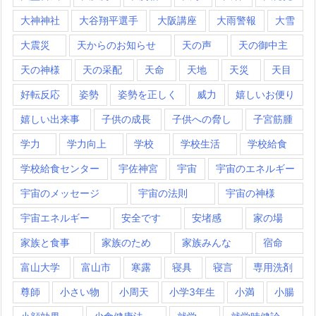
大神神社
大谷翔平選手
大阪講座
大雨警報
大雪
大震災
天からのお知らせ
天の声
天の御中主
天の神様
天の采配
天命
天地
天災
天目
好転反応
姿勢
姿勢を正しく
威力
嬉しいお便り
嬉しい出来事
子供の成長
子供への脅し
子宮筋腫
学力
学力向上
学校
学校生活
学校給食
学校給食センター
宇佐神宮
宇宙
宇宙のエネルギー
宇宙のメッセージ
宇宙の法則
宇宙の神様
宇宙エネルギー
安全です
安堵感
家の場
家族と食事
家族のため
家族みんな
宿命
富山大学
富山市
寒露
寝具
寝言
専用洗剤
尊師
小さい物
小周天
小学3年生
小満
小腸