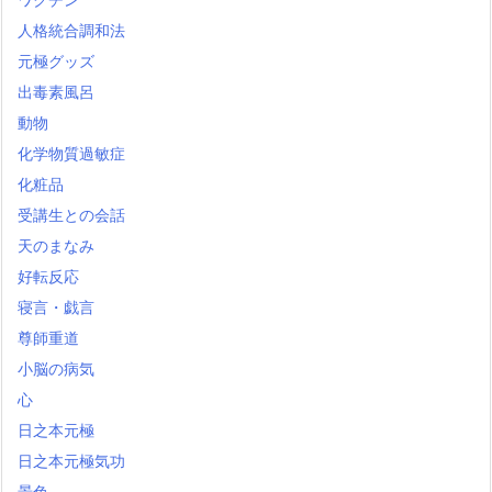
人格統合調和法
元極グッズ
出毒素風呂
動物
化学物質過敏症
化粧品
受講生との会話
天のまなみ
好転反応
寝言・戯言
尊師重道
小脳の病気
心
日之本元極
日之本元極気功
景色