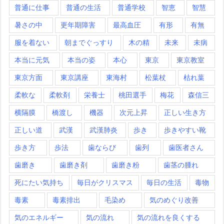
普通に仕事
普通の生活
普通学校
智恵
智慧
暑さの中
更年期障害
最高血圧
有形
有無
服を着ない
朝までぐっすり
木の精
未来
未病
本当に元気
本当の姿
本心
東京
東京教室
東京方面
東京講座
東海村
松葉杖
枯れ葉
柔軟な
柔軟剤
栄養士
桃田選手
梅花
森信三
横隔膜
橋渡し
機器
次元上昇
正しい生き方
正しい道
武漢
武漢肺炎
歩き
歩きやすい靴
歩き方
歩法
歯ならび
歯列
歯医者さん
歯磨き
歯磨き剤
歯磨き粉
歯茎の腫れ
死にたい気持ち
毎日がクリスマス
毎日の生活
毒物
毒素
毒素排出
毛染め
気のめぐり改善
気のエネルギー
気の流れ
気の流れを良くする