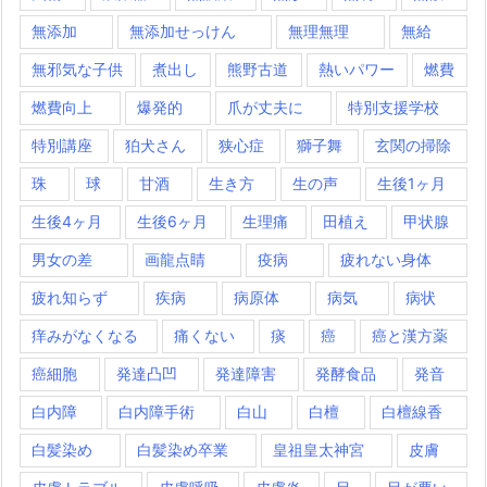
無添加
無添加せっけん
無理無理
無給
無邪気な子供
煮出し
熊野古道
熱いパワー
燃費
燃費向上
爆発的
爪が丈夫に
特別支援学校
特別講座
狛犬さん
狭心症
獅子舞
玄関の掃除
珠
球
甘酒
生き方
生の声
生後1ヶ月
生後4ヶ月
生後6ヶ月
生理痛
田植え
甲状腺
男女の差
画龍点睛
疫病
疲れない身体
疲れ知らず
疾病
病原体
病気
病状
痒みがなくなる
痛くない
痰
癌
癌と漢方薬
癌細胞
発達凸凹
発達障害
発酵食品
発音
白内障
白内障手術
白山
白檀
白檀線香
白髪染め
白髪染め卒業
皇祖皇太神宮
皮膚