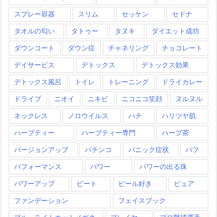
スプレー容器
スリム
セッケン
セドナ
タオルの匂い
タトゥー
タヌキ
ダイエット成功
ダウンコート
ダウン症
チャネリング
チョコレート
デイサービス
デトックス
デトックス効果
デトックス風呂
トイレ
トレーニング
ドライカレー
ドライブ
ニオイ
ニキビ
ニコニコ笑顔
ヌルヌル
ネックレス
ノロウイルス
ハチ
ハリツヤ肌
ハーブティー
ハーブティー専門
ハーブ茶
バージョンアップ
パチンコ
パニック症状
パフ
パフォーマンス
パワー
パワーの出る珠
パワーアップ
ビート
ビール好き
ピュア
ファンデーション
フェイスブック