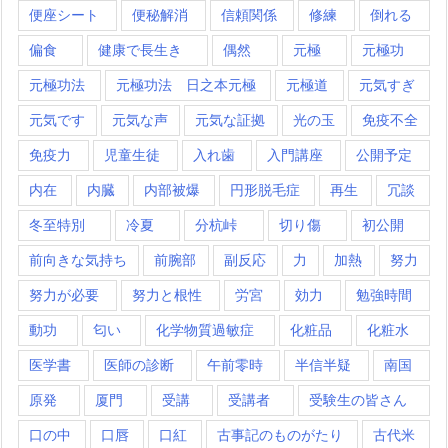
便座シート
便秘解消
信頼関係
修練
倒れる
偏食
健康で長生き
偶然
元極
元極功
元極功法
元極功法 日之本元極
元極道
元気すぎ
元気です
元気な声
元気な証拠
光の玉
免疫不全
免疫力
児童生徒
入れ歯
入門講座
公開予定
内在
内臓
内部被爆
円形脱毛症
再生
冗談
冬至特別
冷夏
分杭峠
切り傷
初公開
前向きな気持ち
前腕部
副反応
力
加熱
努力
努力が必要
努力と根性
労宮
効力
勉強時間
動功
匂い
化学物質過敏症
化粧品
化粧水
医学書
医師の診断
午前零時
半信半疑
南国
原発
厦門
受講
受講者
受験生の皆さん
口の中
口唇
口紅
古事記のものがたり
古代米