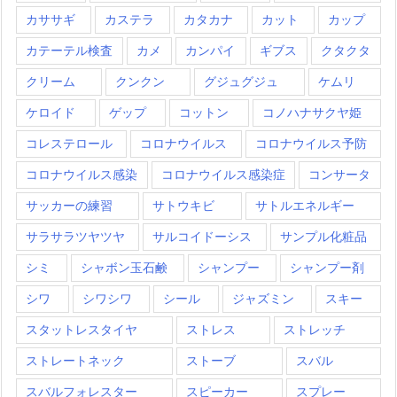
カササギ
カステラ
カタカナ
カット
カップ
カテーテル検査
カメ
カンパイ
ギブス
クタクタ
クリーム
クンクン
グジュグジュ
ケムリ
ケロイド
ゲップ
コットン
コノハナサクヤ姫
コレステロール
コロナウイルス
コロナウイルス予防
コロナウイルス感染
コロナウイルス感染症
コンサータ
サッカーの練習
サトウキビ
サトルエネルギー
サラサラツヤツヤ
サルコイドーシス
サンプル化粧品
シミ
シャボン玉石鹸
シャンプー
シャンプー剤
シワ
シワシワ
シール
ジャズミン
スキー
スタットレスタイヤ
ストレス
ストレッチ
ストレートネック
ストーブ
スバル
スバルフォレスター
スピーカー
スプレー