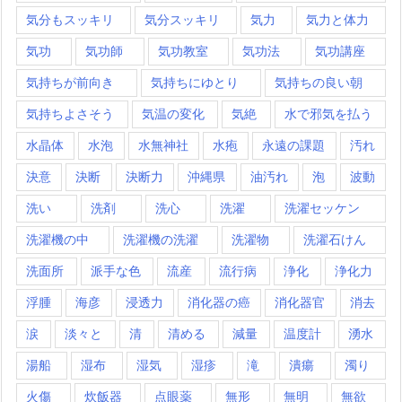
気分もスッキリ
気分スッキリ
気力
気力と体力
気功
気功師
気功教室
気功法
気功講座
気持ちが前向き
気持ちにゆとり
気持ちの良い朝
気持ちよさそう
気温の変化
気絶
水で邪気を払う
水晶体
水泡
水無神社
水疱
永遠の課題
汚れ
決意
決断
決断力
沖縄県
油汚れ
泡
波動
洗い
洗剤
洗心
洗濯
洗濯セッケン
洗濯機の中
洗濯機の洗濯
洗濯物
洗濯石けん
洗面所
派手な色
流産
流行病
浄化
浄化力
浮腫
海彦
浸透力
消化器の癌
消化器官
消去
涙
淡々と
清
清める
減量
温度計
湧水
湯船
湿布
湿気
湿疹
滝
潰瘍
濁り
火傷
炊飯器
点眼薬
無形
無明
無欲