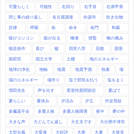
可愛らしく
可能性
右回り
右手首
右肩甲骨
同じ事の繰り返し
名古屋講座
向源寺
吹き出物
呂律
呼吸
命
命令
命門
和裁
咳がコンコン
咳が出る
唾液
啓蟄
喉の痛み
喘息発作
喜び
嘘
四苦八苦
回復
固形
国府宮
国立大学
土楼
地のエネルギー
地球の浄化
地軸
地震
地震予測
執着
場
場のエネルギー
場作り
塩で邪気を払う
塩をまく
増田先生
声を出す
変形性股関節症
夏ばて
夏らしい
夏休み
夕涼み
夕立
外反母趾
多臓器不全
多重人格
多重人格障害
夜中
夢の中
大きな声
大どんでん返し
大丈夫です
大分県中津市
大型台風
大変身
大好評
大寒
大暑
大発見