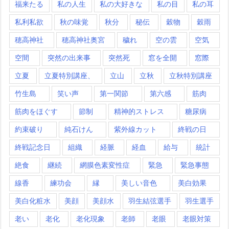
福来たる
私の人生
私の大好きな
私の目
私の耳
私利私欲
秋の味覚
秋分
秘伝
穀物
穀雨
穂高神社
穂高神社奥宮
穢れ
空の雲
空気
空間
突然の出来事
突然死
窓を全開
窓際
立夏
立夏特別講座、
立山
立秋
立秋特別講座
竹生島
笑い声
第一関節
第六感
筋肉
筋肉をほぐす
節制
精神的ストレス
糖尿病
約束破り
純石けん
紫外線カット
終戦の日
終戦記念日
組織
経脈
経血
給与
統計
絶食
継続
網膜色素変性症
緊急
緊急事態
線香
練功会
縁
美しい音色
美白効果
美白化粧水
美顔
美顔水
羽生結弦選手
羽生選手
老い
老化
老化現象
老師
老眼
老眼対策