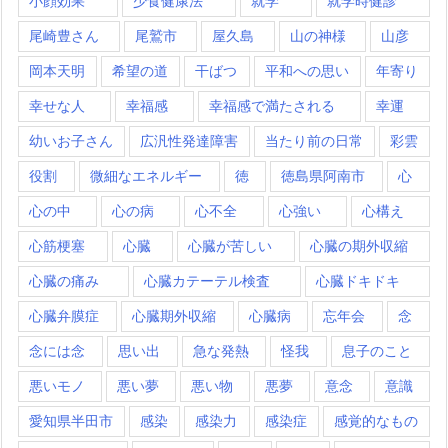
小顔効果
少食健康法
就学
就学時健診
尾崎豊さん
尾鷲市
屋久島
山の神様
山彦
岡本天明
希望の道
干ばつ
平和への思い
年寄り
幸せな人
幸福感
幸福感で満たされる
幸運
幼いお子さん
広汎性発達障害
当たり前の日常
彩雲
役割
微細なエネルギー
徳
徳島県阿南市
心
心の中
心の病
心不全
心強い
心構え
心筋梗塞
心臓
心臓が苦しい
心臓の期外収縮
心臓の痛み
心臓カテーテル検査
心臓ドキドキ
心臓弁膜症
心臓期外収縮
心臓病
忘年会
念
念には念
思い出
急な発熱
怪我
息子のこと
悪いモノ
悪い夢
悪い物
悪夢
意念
意識
愛知県半田市
感染
感染力
感染症
感覚的なもの