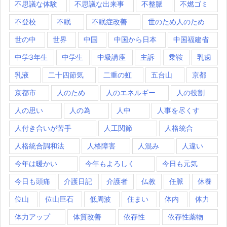
不思議な体験
不思議な出来事
不整脈
不燃ゴミ
不登校
不眠
不眠症改善
世のため人のため
世の中
世界
中国
中国から日本
中国福建省
中学3年生
中学生
中級講座
主訴
乗鞍
乳歯
乳液
二十四節気
二重の虹
五台山
京都
京都市
人のため
人のエネルギー
人の役割
人の思い
人の為
人中
人事を尽くす
人付き合いが苦手
人工関節
人格統合
人格統合調和法
人格障害
人混み
人違い
今年は暖かい
今年もよろしく
今日も元気
今日も頭痛
介護日記
介護者
仏教
任脈
休養
位山
位山巨石
低周波
住まい
体内
体力
体力アップ
体質改善
依存性
依存性薬物