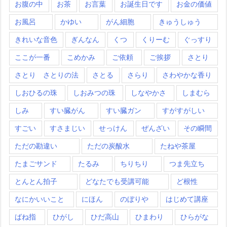
お腹の中
お茶
お言葉
お誕生日です
お金の価値
お風呂
かゆい
がん細胞
きゅうしゅう
きれいな音色
ぎんなん
くつ
くりーむ
ぐっすり
ここが一番
こめかみ
ご依頼
ご挨拶
さとり
さとり さとりの法
さとる
さらり
さわやかな香り
しおひるの珠
しおみつの珠
しなやかさ
しまむら
しみ
すい臓がん
すい臓ガン
すがすがしい
すごい
すさまじい
せっけん
ぜんざい
その瞬間
ただの勘違い
ただの炭酸水
たねや茶屋
たまごサンド
たるみ
ちりちり
つま先立ち
とんとん拍子
どなたでも受講可能
ど根性
なにかいいこと
にほん
のぼりや
はじめて講座
ばね指
ひがし
ひだ高山
ひまわり
ひらがな