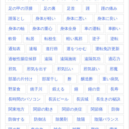
足の甲の浮腫
足の裏
足首
踵
踵の痛み
踵落とし
身体が軽い
身体に悪い
身体に良い
身体の軸
身体の重心
身体全身
車の運転
車酔い
軟骨
転居
転校生
軽い風邪
逆子
逆転
通知表
速報
進行癌
運をつかむ
運転免許更新
過敏性腸症候群
遠隔
遠隔施術
遠隔気功
適応力
邪気
邪気を出す
邪気払い
邪気祓い
邪魔
部屋の片付け
部屋干し
酢
醸造酢
重い病気
野菜食
銚子川
鍛える
鐘
鐘の音
長寿
長時間のパソコン
長浜ビール
長浜城
長生きの秘訣
関東地方
関節の動き
関節の炎症
関節痛
防御
防御する
防御法
除菌剤
陰陽
陰陽バランス