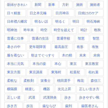
新緑がきれい
新聞
新車
方針
施術
施術者
日々精進
日之本元極
日月神示
日焼けのケア
日牟禮八幡宮
明るい話
明るく
明日
明石海峡
明神池
昨年末
時空
時空を超えて
時計
晩秋
普通に仕事
普通の生活
普通学校
智恵
智慧
暑さの中
更年期障害
最高血圧
有形
有無
服を着ない
朝までぐっすり
木の精
未来
未病
本当に元気
本当の姿
本心
東京
東京教室
東京方面
東京講座
東海村
松葉杖
枯れ葉
柔軟な
柔軟剤
栄養士
桃田選手
梅花
森信三
横隔膜
橋渡し
機器
次元上昇
正しい生き方
正しい道
武漢
武漢肺炎
歩き
歩きやすい靴
歩き方
歩法
歯ならび
歯列
歯医者さん