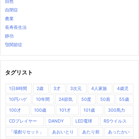
自然
自閉症
農業
長寿長生法
静功
顎関節症
タグリスト
1日8時間
2歳
3才
3次元
4人家族
4歳児
10円ハゲ
10年間
24節気
50度
50肩
55歳
100才
100歳
101才
101歳
300馬力
CDプレイヤー
DANDY
LED電球
RSウイルス
「場創りセット」
あおいとり
あたり前
あったかい