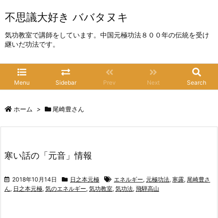
不思議大好き ババタヌキ
気功教室で講師をしています。中国元極功法８００年の伝統を受け
継いだ功法です。
Menu
Sidebar
Prev
Next
Search
ホーム
>
尾崎豊さん
寒い話の「元音」情報
2018年10月14日
日之本元極
エネルギー
,
元極功法
,
寒露
,
尾崎豊さ
ん
,
日之本元極
,
気のエネルギー
,
気功教室
,
気功法
,
飛騨高山