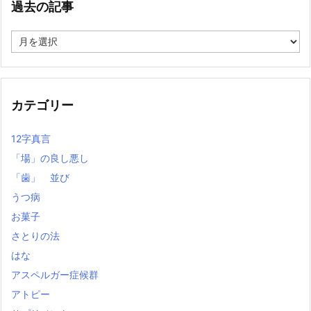
過去の記事
過
去
の
記
事
カテゴリー
12字真言
「場」の良し悪し
「歯」 並び
うつ病
お菓子
さとりの法
はな
アスペルガー症候群
アトピー