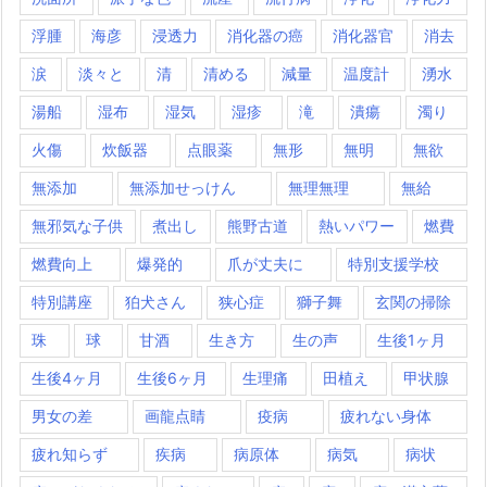
浮腫
海彦
浸透力
消化器の癌
消化器官
消去
涙
淡々と
清
清める
減量
温度計
湧水
湯船
湿布
湿気
湿疹
滝
潰瘍
濁り
火傷
炊飯器
点眼薬
無形
無明
無欲
無添加
無添加せっけん
無理無理
無給
無邪気な子供
煮出し
熊野古道
熱いパワー
燃費
燃費向上
爆発的
爪が丈夫に
特別支援学校
特別講座
狛犬さん
狭心症
獅子舞
玄関の掃除
珠
球
甘酒
生き方
生の声
生後1ヶ月
生後4ヶ月
生後6ヶ月
生理痛
田植え
甲状腺
男女の差
画龍点睛
疫病
疲れない身体
疲れ知らず
疾病
病原体
病気
病状