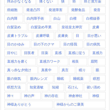
痒みがなくなる
痛くない
痰
癌
癌と漢方薬
癌細胞
発達凸凹
発達障害
発酵食品
発音
白内障
白内障手術
白山
白檀
白檀線香
白髪染め
白髪染め卒業
皇祖皇太神宮
皮膚
皮膚トラブル
皮膚呼吸
皮膚炎
目
目が悪い
目のかゆみ
目の下のクマ
目の怪我
目の病気
目やに
目医者
目薬
直感
直感に従う
直感力
直感力を磨く
直感力ワーク
相良
眉間
真っ赤な夕焼け
真夜中
真言
眠り
眼
眼の病気
眼内レンズ
睡眠
睡眠薬
瞑想
瞑想方法
知覚過敏
短縮
石けん
祓い清め
神々
神の声
神の存在
神倉神社
神様
神様ありがとう
神様からのご褒美