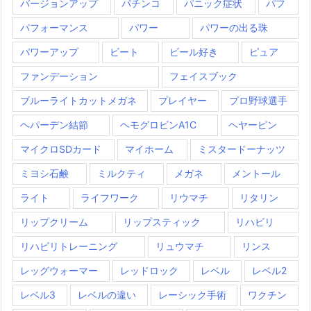
バージョンアップ
パチンコ
パニック症状
パフ
パフォーマンス
パワー
パワーの出る珠
パワーアップ
ビート
ビール好き
ピュア
ファンデーション
フェイスブック
ブルーライトカットメガネ
プレイヤー
プロ野球選手
ヘパーデン結節
ヘモグロビンA1C
ヘヤーピン
マイクロSDカード
マイホーム
ミスタードーナッツ
ミヨシ石鹸
ミルクティ
メガネ
メントール
ライト
ライフワーク
リウマチ
リタリン
リップクリーム
リップスティック
リハビリ
リハビリトレーニング
リュウマチ
リンス
レッグウォーマー
レッドロック
レベル
レベル2
レベル3
レベルの違い
レーシック手術
ワクチン