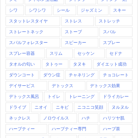
シワ
シワシワ
シール
ジャズミン
スキー
スタットレスタイヤ
ストレス
ストレッチ
ストレートネック
ストーブ
スバル
スバルフォレスター
スピーカー
スプレー
スプレー容器
スリム
セッケン
セドナ
タオルの匂い
タトゥー
タヌキ
ダイエット成功
ダウンコート
ダウン症
チャネリング
チョコレート
デイサービス
デトックス
デトックス効果
デトックス風呂
トイレ
トレーニング
ドライカレー
ドライブ
ニオイ
ニキビ
ニコニコ笑顔
ヌルヌル
ネックレス
ノロウイルス
ハチ
ハリツヤ肌
ハーブティー
ハーブティー専門
ハーブ茶