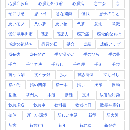
心臓弁膜症
心臓期外収縮
心臓病
忘年会
念
念には念
思い出
急な発熱
怪我
息子のこと
悪いモノ
悪い夢
悪い物
悪夢
意念
意識
愛知県半田市
感染
感染力
感染症
感覚的なもの
感謝の気持ち
慰霊の日
懸命
成績
成績アップ
成長力
成長発達
手が温かい
手のひら
手の指
手当
手当て法
手放し
手料理
手術
手袋
抗うつ剤
抗不安剤
拡大
拭き掃除
持ち出し
指の先
指の関節
指一本
指示
按摩
振動
捻挫
掌門人
排泄
接種
支え
放射能汚染
救急搬送
救急車
教科書
敬老の日
数霊神霊符
整体
新しい環境
新しい生活
新型
新大阪
新宮
新宮神社
新年
新幹線
新発売