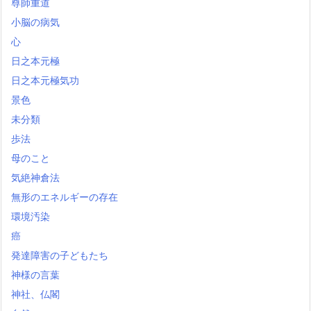
尊師重道
小脳の病気
心
日之本元極
日之本元極気功
景色
未分類
歩法
母のこと
気絶神倉法
無形のエネルギーの存在
環境汚染
癌
発達障害の子どもたち
神様の言葉
神社、仏閣