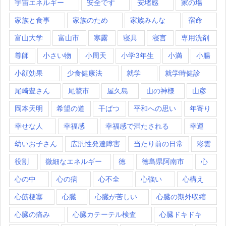
宇宙エネルギー
安全です
安堵感
家の場
家族と食事
家族のため
家族みんな
宿命
富山大学
富山市
寒露
寝具
寝言
専用洗剤
尊師
小さい物
小周天
小学3年生
小満
小腸
小顔効果
少食健康法
就学
就学時健診
尾崎豊さん
尾鷲市
屋久島
山の神様
山彦
岡本天明
希望の道
干ばつ
平和への思い
年寄り
幸せな人
幸福感
幸福感で満たされる
幸運
幼いお子さん
広汎性発達障害
当たり前の日常
彩雲
役割
微細なエネルギー
徳
徳島県阿南市
心
心の中
心の病
心不全
心強い
心構え
心筋梗塞
心臓
心臓が苦しい
心臓の期外収縮
心臓の痛み
心臓カテーテル検査
心臓ドキドキ