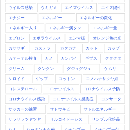
ウイルス感染
ウミガメ
エイズウイルス
エイズ陽性
エナジー
エネルギー
エネルギーの変化
エネルギー入り
エネルギー満タン
エネルギー量
エプロン
エボラウイルス
エンマ様
オレンジ色の光
カササギ
カステラ
カタカナ
カット
カップ
カテーテル検査
カメ
カンパイ
ギブス
クタクタ
クリーム
クンクン
グジュグジュ
ケムリ
ケロイド
ゲップ
コットン
コノハナサクヤ姫
コレステロール
コロナウイルス
コロナウイルス予防
コロナウイルス感染
コロナウイルス感染症
コンサータ
サッカーの練習
サトウキビ
サトルエネルギー
サラサラツヤツヤ
サルコイドーシス
サンプル化粧品
シミ
シャボン玉石鹸
シャンプー
シャンプー剤