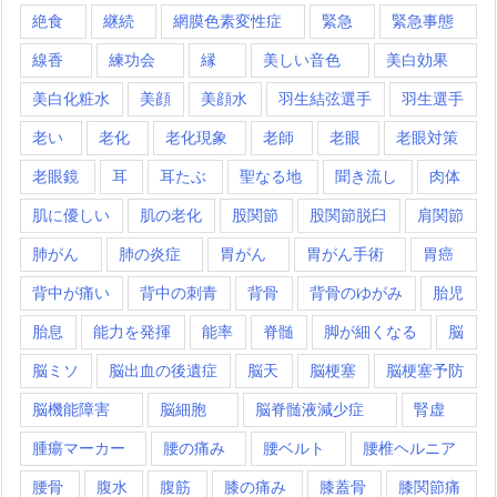
絶食
継続
網膜色素変性症
緊急
緊急事態
線香
練功会
縁
美しい音色
美白効果
美白化粧水
美顔
美顔水
羽生結弦選手
羽生選手
老い
老化
老化現象
老師
老眼
老眼対策
老眼鏡
耳
耳たぶ
聖なる地
聞き流し
肉体
肌に優しい
肌の老化
股関節
股関節脱臼
肩関節
肺がん
肺の炎症
胃がん
胃がん手術
胃癌
背中が痛い
背中の刺青
背骨
背骨のゆがみ
胎児
胎息
能力を発揮
能率
脊髄
脚が細くなる
脳
脳ミソ
脳出血の後遺症
脳天
脳梗塞
脳梗塞予防
脳機能障害
脳細胞
脳脊髄液減少症
腎虚
腫瘍マーカー
腰の痛み
腰ベルト
腰椎ヘルニア
腰骨
腹水
腹筋
膝の痛み
膝蓋骨
膝関節痛