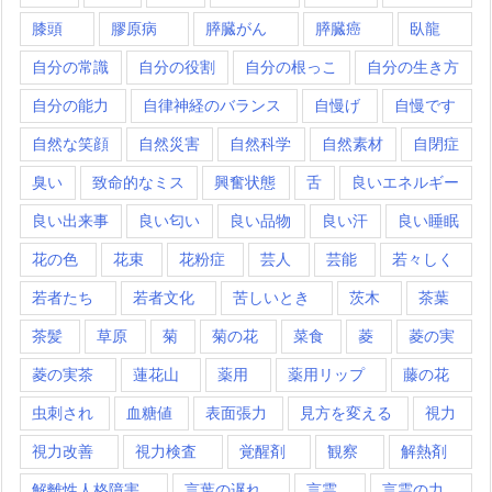
膝頭
膠原病
膵臓がん
膵臓癌
臥龍
自分の常識
自分の役割
自分の根っこ
自分の生き方
自分の能力
自律神経のバランス
自慢げ
自慢です
自然な笑顔
自然災害
自然科学
自然素材
自閉症
臭い
致命的なミス
興奮状態
舌
良いエネルギー
良い出来事
良い匂い
良い品物
良い汗
良い睡眠
花の色
花束
花粉症
芸人
芸能
若々しく
若者たち
若者文化
苦しいとき
茨木
茶葉
茶髪
草原
菊
菊の花
菜食
菱
菱の実
菱の実茶
蓮花山
薬用
薬用リップ
藤の花
虫刺され
血糖値
表面張力
見方を変える
視力
視力改善
視力検査
覚醒剤
観察
解熱剤
解離性人格障害
言葉の遅れ
言霊
言霊の力