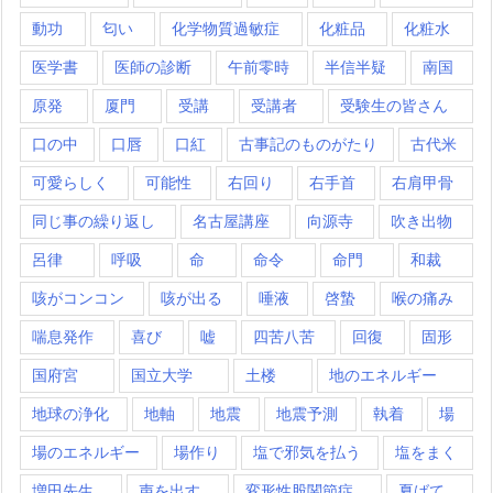
動功
匂い
化学物質過敏症
化粧品
化粧水
医学書
医師の診断
午前零時
半信半疑
南国
原発
厦門
受講
受講者
受験生の皆さん
口の中
口唇
口紅
古事記のものがたり
古代米
可愛らしく
可能性
右回り
右手首
右肩甲骨
同じ事の繰り返し
名古屋講座
向源寺
吹き出物
呂律
呼吸
命
命令
命門
和裁
咳がコンコン
咳が出る
唾液
啓蟄
喉の痛み
喘息発作
喜び
嘘
四苦八苦
回復
固形
国府宮
国立大学
土楼
地のエネルギー
地球の浄化
地軸
地震
地震予測
執着
場
場のエネルギー
場作り
塩で邪気を払う
塩をまく
増田先生
声を出す
変形性股関節症
夏ばて