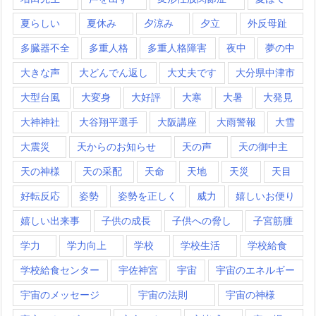
夏らしい
夏休み
夕涼み
夕立
外反母趾
多臓器不全
多重人格
多重人格障害
夜中
夢の中
大きな声
大どんでん返し
大丈夫です
大分県中津市
大型台風
大変身
大好評
大寒
大暑
大発見
大神神社
大谷翔平選手
大阪講座
大雨警報
大雪
大震災
天からのお知らせ
天の声
天の御中主
天の神様
天の采配
天命
天地
天災
天目
好転反応
姿勢
姿勢を正しく
威力
嬉しいお便り
嬉しい出来事
子供の成長
子供への脅し
子宮筋腫
学力
学力向上
学校
学校生活
学校給食
学校給食センター
宇佐神宮
宇宙
宇宙のエネルギー
宇宙のメッセージ
宇宙の法則
宇宙の神様