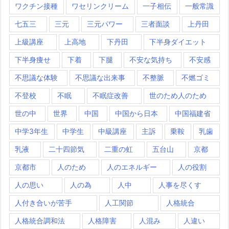
ワクチン接種
ワセリンクリーム
一子相伝
一般常識
七五三
三元
三元パワー
三者面談
上丹田
上級講座
上高地
下丹田
下半身ダイエット
下半身痩せ
下着
下腿
不安な気持ち
不安感
不思議な体験
不思議な出来事
不整脈
不燃ゴミ
不登校
不眠
不眠症改善
世のため人のため
世の中
世界
中国
中国から日本
中国福建省
中学3年生
中学生
中級講座
主訴
乗鞍
乳歯
乳液
二十四節気
二重の虹
五台山
京都
京都市
人のため
人のエネルギー
人の役割
人の思い
人の為
人中
人事を尽くす
人付き合いが苦手
人工関節
人格統合
人格統合調和法
人格障害
人混み
人違い