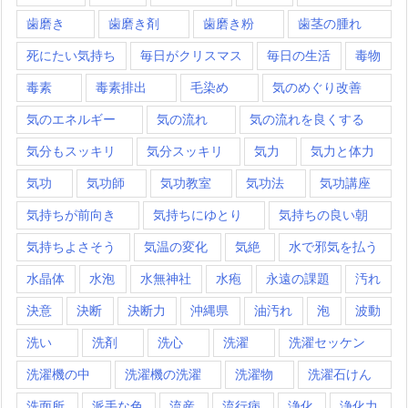
歯磨き
歯磨き剤
歯磨き粉
歯茎の腫れ
死にたい気持ち
毎日がクリスマス
毎日の生活
毒物
毒素
毒素排出
毛染め
気のめぐり改善
気のエネルギー
気の流れ
気の流れを良くする
気分もスッキリ
気分スッキリ
気力
気力と体力
気功
気功師
気功教室
気功法
気功講座
気持ちが前向き
気持ちにゆとり
気持ちの良い朝
気持ちよさそう
気温の変化
気絶
水で邪気を払う
水晶体
水泡
水無神社
水疱
永遠の課題
汚れ
決意
決断
決断力
沖縄県
油汚れ
泡
波動
洗い
洗剤
洗心
洗濯
洗濯セッケン
洗濯機の中
洗濯機の洗濯
洗濯物
洗濯石けん
洗面所
派手な色
流産
流行病
浄化
浄化力