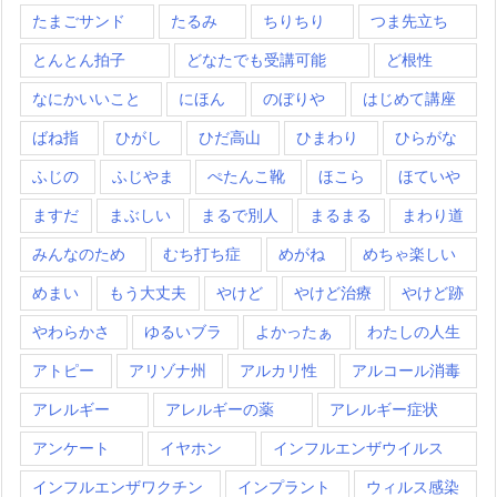
たまごサンド
たるみ
ちりちり
つま先立ち
とんとん拍子
どなたでも受講可能
ど根性
なにかいいこと
にほん
のぼりや
はじめて講座
ばね指
ひがし
ひだ高山
ひまわり
ひらがな
ふじの
ふじやま
ぺたんこ靴
ほこら
ほていや
ますだ
まぶしい
まるで別人
まるまる
まわり道
みんなのため
むち打ち症
めがね
めちゃ楽しい
めまい
もう大丈夫
やけど
やけど治療
やけど跡
やわらかさ
ゆるいブラ
よかったぁ
わたしの人生
アトピー
アリゾナ州
アルカリ性
アルコール消毒
アレルギー
アレルギーの薬
アレルギー症状
アンケート
イヤホン
インフルエンザウイルス
インフルエンザワクチン
インプラント
ウィルス感染