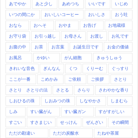
あでやか
あと少し
あめつち
いいです
いじめ
いつの間にか
おいしいコーヒー
おいしさ
おう吐
おなら
おへそ
おやま
お告げ
お地蔵様
お守り袋
お引っ越し
お母さん
お渡し
お礼です
お腹の中
お茶
お言葉
お誕生日です
お金の価値
お風呂
かゆい
がん細胞
きゅうしゅう
きれいな音色
ぎんなん
くつ
くりーむ
ぐっすり
ここが一番
こめかみ
ご依頼
ご挨拶
さとり
さとり さとりの法
さとる
さらり
さわやかな香り
しおひるの珠
しおみつの珠
しなやかさ
しまむら
しみ
すい臓がん
すい臓ガン
すがすがしい
すごい
すさまじい
せっけん
ぜんざい
その瞬間
ただの勘違い
ただの炭酸水
たねや茶屋