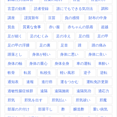
言霊の効果
読者登録
誰にでもできる気功法
調和
講座
謹賀新年
豆苗
負の感情
財布の中身
貧血
質素な食事
赤い服
赤ちゃんの肌着
超越
足が細く
足のむくみ
足の冷え
足の指
足の甲
足の甲の浮腫
足の裏
足首
踵
踵の痛み
踵落とし
身体が軽い
身体に悪い
身体に良い
身体の軸
身体の重心
身体全身
車の運転
車酔い
軟骨
転居
転校生
軽い風邪
逆子
逆転
通知表
速報
進行癌
運をつかむ
運転免許更新
過敏性腸症候群
遠隔
遠隔施術
遠隔気功
適応力
邪気
邪気を出す
邪気払い
邪気祓い
邪魔
部屋の片付け
部屋干し
酢
醸造酢
重い病気