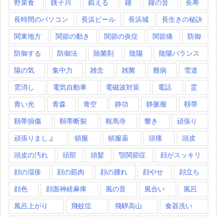
野菜食
銚子川
鍛える
鐘
鐘の音
長寿
長時間のパソコン
長浜ビール
長浜城
長生きの秘訣
関東地方
関節の動き
関節の炎症
関節痛
防御
防御する
防御法
除菌剤
陰陽
陰陽バランス
陽の気
集中力
雑念
雑菌
難病
雪道
雲消し
電気自動車
電磁波対策
電話
霊
青い光
青森
青空
静功
静脈瘤
靱帯
靱帯損傷
靱帯断裂
鞍馬寺
響き
頑張り
頑張りましょ
頓服
頓服薬
頭痛
頭皮
頭皮の汚れ
頭部
頭髪
顎関節症
顔がスッキリ
顔の湿疹
顔の筋肉
顔の腫れ
顔やせ
顔立ち
顔色
顔面神経麻痺
風の音
風合い
風呂
風呂上がり
飛蚊症
飛騨高山
食器洗い