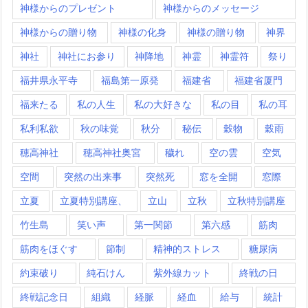
神様からのプレゼント
神様からのメッセージ
神様からの贈り物
神様の化身
神様の贈り物
神界
神社
神社にお参り
神降地
神霊
神霊符
祭り
福井県永平寺
福島第一原発
福建省
福建省厦門
福来たる
私の人生
私の大好きな
私の目
私の耳
私利私欲
秋の味覚
秋分
秘伝
穀物
穀雨
穂高神社
穂高神社奥宮
穢れ
空の雲
空気
空間
突然の出来事
突然死
窓を全開
窓際
立夏
立夏特別講座、
立山
立秋
立秋特別講座
竹生島
笑い声
第一関節
第六感
筋肉
筋肉をほぐす
節制
精神的ストレス
糖尿病
約束破り
純石けん
紫外線カット
終戦の日
終戦記念日
組織
経脈
経血
給与
統計