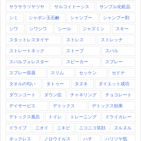
サラサラツヤツヤ
サルコイドーシス
サンプル化粧品
シミ
シャボン玉石鹸
シャンプー
シャンプー剤
シワ
シワシワ
シール
ジャズミン
スキー
スタットレスタイヤ
ストレス
ストレッチ
ストレートネック
ストーブ
スバル
スバルフォレスター
スピーカー
スプレー
スプレー容器
スリム
セッケン
セドナ
タオルの匂い
タトゥー
タヌキ
ダイエット成功
ダウンコート
ダウン症
チャネリング
チョコレート
デイサービス
デトックス
デトックス効果
デトックス風呂
トイレ
トレーニング
ドライカレー
ドライブ
ニオイ
ニキビ
ニコニコ笑顔
ヌルヌル
ネックレス
ノロウイルス
ハチ
ハリツヤ肌