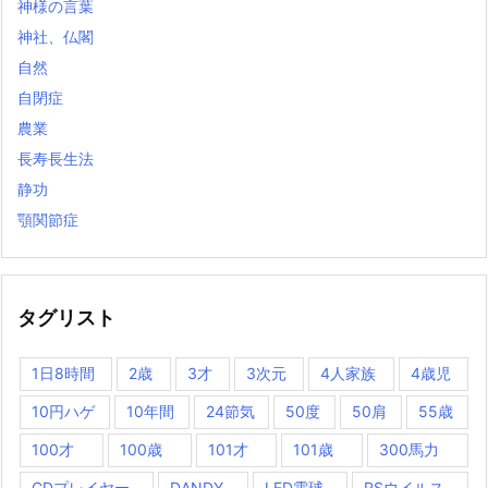
神様の言葉
神社、仏閣
自然
自閉症
農業
長寿長生法
静功
顎関節症
タグリスト
1日8時間
2歳
3才
3次元
4人家族
4歳児
10円ハゲ
10年間
24節気
50度
50肩
55歳
100才
100歳
101才
101歳
300馬力
CDプレイヤー
DANDY
LED電球
RSウイルス