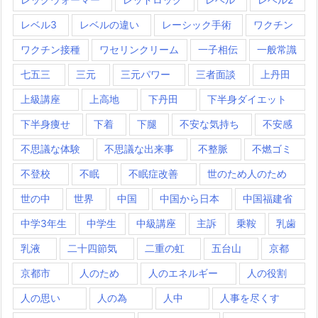
レベル3
レベルの違い
レーシック手術
ワクチン
ワクチン接種
ワセリンクリーム
一子相伝
一般常識
七五三
三元
三元パワー
三者面談
上丹田
上級講座
上高地
下丹田
下半身ダイエット
下半身痩せ
下着
下腿
不安な気持ち
不安感
不思議な体験
不思議な出来事
不整脈
不燃ゴミ
不登校
不眠
不眠症改善
世のため人のため
世の中
世界
中国
中国から日本
中国福建省
中学3年生
中学生
中級講座
主訴
乗鞍
乳歯
乳液
二十四節気
二重の虹
五台山
京都
京都市
人のため
人のエネルギー
人の役割
人の思い
人の為
人中
人事を尽くす