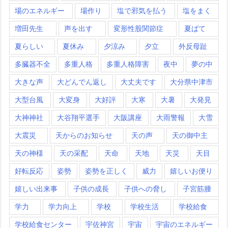
場のエネルギー
場作り
塩で邪気を払う
塩をまく
増田先生
声を出す
変形性股関節症
夏ばて
夏らしい
夏休み
夕涼み
夕立
外反母趾
多臓器不全
多重人格
多重人格障害
夜中
夢の中
大きな声
大どんでん返し
大丈夫です
大分県中津市
大型台風
大変身
大好評
大寒
大暑
大発見
大神神社
大谷翔平選手
大阪講座
大雨警報
大雪
大震災
天からのお知らせ
天の声
天の御中主
天の神様
天の采配
天命
天地
天災
天目
好転反応
姿勢
姿勢を正しく
威力
嬉しいお便り
嬉しい出来事
子供の成長
子供への脅し
子宮筋腫
学力
学力向上
学校
学校生活
学校給食
学校給食センター
宇佐神宮
宇宙
宇宙のエネルギー