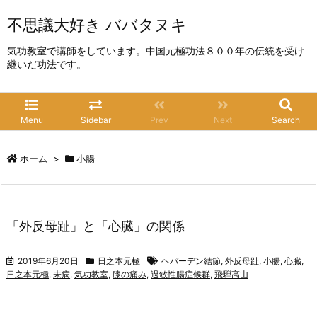
不思議大好き ババタヌキ
気功教室で講師をしています。中国元極功法８００年の伝統を受け
継いだ功法です。
Menu
Sidebar
Prev
Next
Search
ホーム
>
小腸
「外反母趾」と「心臓」の関係
2019年6月20日
日之本元極
ヘパーデン結節
,
外反母趾
,
小腸
,
心臓
,
日之本元極
,
未病
,
気功教室
,
膝の痛み
,
過敏性腸症候群
,
飛騨高山