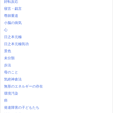
好転反応
寝言・戯言
尊師重道
小脳の病気
心
日之本元極
日之本元極気功
景色
未分類
歩法
母のこと
気絶神倉法
無形のエネルギーの存在
環境汚染
癌
発達障害の子どもたち