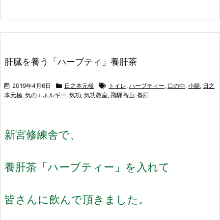
肝臓を養う「ハーブティ」養肝茶
2019年4月6日
日之本元極
トイレ
,
ハーブティー
,
口の中
,
小腸
,
日之
本元極
,
気のエネルギー
,
気功
,
気功教室
,
飛騨高山
,
養肝
新宮修練舎で、
養肝茶「ハーブティー」を入れて
皆さんに飲んで頂きました。