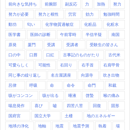
前向きな気持ち
前腕部
副反応
力
加熱
努力
努力が必要
努力と根性
労宮
効力
勉強時間
動功
匂い
化学物質過敏症
化粧品
化粧水
医学書
医師の診断
午前零時
半信半疑
南国
原発
厦門
受講
受講者
受験生の皆さん
口の中
口唇
口紅
古事記のものがたり
古代米
可愛らしく
可能性
右回り
右手首
右肩甲骨
同じ事の繰り返し
名古屋講座
向源寺
吹き出物
呂律
呼吸
命
命令
命門
和裁
咳がコンコン
咳が出る
唾液
啓蟄
喉の痛み
喘息発作
喜び
嘘
四苦八苦
回復
固形
国府宮
国立大学
土楼
地のエネルギー
地球の浄化
地軸
地震
地震予測
執着
場