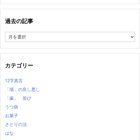
過去の記事
過
去
の
記
事
カテゴリー
12字真言
「場」の良し悪し
「歯」 並び
うつ病
お菓子
さとりの法
はな