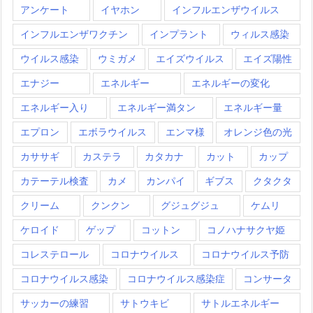
アンケート
イヤホン
インフルエンザウイルス
インフルエンザワクチン
インプラント
ウィルス感染
ウイルス感染
ウミガメ
エイズウイルス
エイズ陽性
エナジー
エネルギー
エネルギーの変化
エネルギー入り
エネルギー満タン
エネルギー量
エプロン
エボラウイルス
エンマ様
オレンジ色の光
カササギ
カステラ
カタカナ
カット
カップ
カテーテル検査
カメ
カンパイ
ギブス
クタクタ
クリーム
クンクン
グジュグジュ
ケムリ
ケロイド
ゲップ
コットン
コノハナサクヤ姫
コレステロール
コロナウイルス
コロナウイルス予防
コロナウイルス感染
コロナウイルス感染症
コンサータ
サッカーの練習
サトウキビ
サトルエネルギー