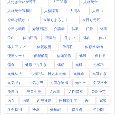
人付き合いが苦手
人工関節
人格統合
人格統合調和法
人格障害
人混み
人違い
今年は暖かい
今年もよろしく
今日も元気
今日も頭痛
介護日記
介護者
仏教
任脈
休養
位山
位山巨石
低周波
住まい
体内
体力
体力アップ
体質改善
依存性
依存性薬物
便座シート
便秘解消
信頼関係
修練
倒れる
偏食
健康で長生き
偶然
元極
元極功
元極功法
元極功法 日之本元極
元極道
元気すぎ
元気です
元気な声
元気な証拠
光の玉
免疫不全
免疫力
児童生徒
入れ歯
入門講座
公開予定
内在
内臓
内部被爆
円形脱毛症
再生
冗談
冬至特別
冷夏
分杭峠
切り傷
初公開