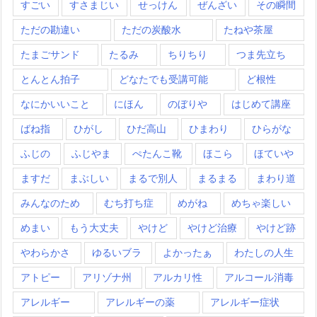
すごい
すさまじい
せっけん
ぜんざい
その瞬間
ただの勘違い
ただの炭酸水
たねや茶屋
たまごサンド
たるみ
ちりちり
つま先立ち
とんとん拍子
どなたでも受講可能
ど根性
なにかいいこと
にほん
のぼりや
はじめて講座
ばね指
ひがし
ひだ高山
ひまわり
ひらがな
ふじの
ふじやま
ぺたんこ靴
ほこら
ほていや
ますだ
まぶしい
まるで別人
まるまる
まわり道
みんなのため
むち打ち症
めがね
めちゃ楽しい
めまい
もう大丈夫
やけど
やけど治療
やけど跡
やわらかさ
ゆるいブラ
よかったぁ
わたしの人生
アトピー
アリゾナ州
アルカリ性
アルコール消毒
アレルギー
アレルギーの薬
アレルギー症状