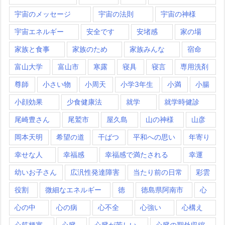
宇宙のメッセージ
宇宙の法則
宇宙の神様
宇宙エネルギー
安全です
安堵感
家の場
家族と食事
家族のため
家族みんな
宿命
富山大学
富山市
寒露
寝具
寝言
専用洗剤
尊師
小さい物
小周天
小学3年生
小満
小腸
小顔効果
少食健康法
就学
就学時健診
尾崎豊さん
尾鷲市
屋久島
山の神様
山彦
岡本天明
希望の道
干ばつ
平和への思い
年寄り
幸せな人
幸福感
幸福感で満たされる
幸運
幼いお子さん
広汎性発達障害
当たり前の日常
彩雲
役割
微細なエネルギー
徳
徳島県阿南市
心
心の中
心の病
心不全
心強い
心構え
心筋梗塞
心臓
心臓が苦しい
心臓の期外収縮