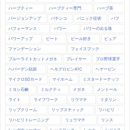
ハーブティー
ハーブティー専門
ハーブ茶
バージョンアップ
パチンコ
パニック症状
パフ
パフォーマンス
パワー
パワーの出る珠
パワーアップ
ビート
ビール好き
ピュア
ファンデーション
フェイスブック
ブルーライトカットメガネ
プレイヤー
プロ野球選手
ヘパーデン結節
ヘモグロビンA1C
ヘヤーピン
マイクロSDカード
マイホーム
ミスタードーナッツ
ミヨシ石鹸
ミルクティ
メガネ
メントール
ライト
ライフワーク
リウマチ
リタリン
リップクリーム
リップスティック
リハビリ
リハビリトレーニング
リュウマチ
リンス
レッグウォーマー
レッドロック
レベル
レベル2