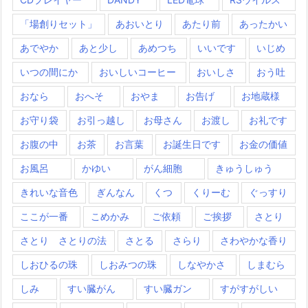
「場創りセット」
あおいとり
あたり前
あったかい
あでやか
あと少し
あめつち
いいです
いじめ
いつの間にか
おいしいコーヒー
おいしさ
おう吐
おなら
おへそ
おやま
お告げ
お地蔵様
お守り袋
お引っ越し
お母さん
お渡し
お礼です
お腹の中
お茶
お言葉
お誕生日です
お金の価値
お風呂
かゆい
がん細胞
きゅうしゅう
きれいな音色
ぎんなん
くつ
くりーむ
ぐっすり
ここが一番
こめかみ
ご依頼
ご挨拶
さとり
さとり さとりの法
さとる
さらり
さわやかな香り
しおひるの珠
しおみつの珠
しなやかさ
しまむら
しみ
すい臓がん
すい臓ガン
すがすがしい