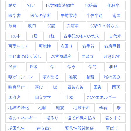
動功
匂い
化学物質過敏症
化粧品
化粧水
医学書
医師の診断
午前零時
半信半疑
南国
原発
厦門
受講
受講者
受験生の皆さん
口の中
口唇
口紅
古事記のものがたり
古代米
可愛らしく
可能性
右回り
右手首
右肩甲骨
同じ事の繰り返し
名古屋講座
向源寺
吹き出物
呂律
呼吸
命
命令
命門
和裁
咳がコンコン
咳が出る
唾液
啓蟄
喉の痛み
喘息発作
喜び
嘘
四苦八苦
回復
固形
国府宮
国立大学
土楼
地のエネルギー
地球の浄化
地軸
地震
地震予測
執着
場
場のエネルギー
場作り
塩で邪気を払う
塩をまく
増田先生
声を出す
変形性股関節症
夏ばて