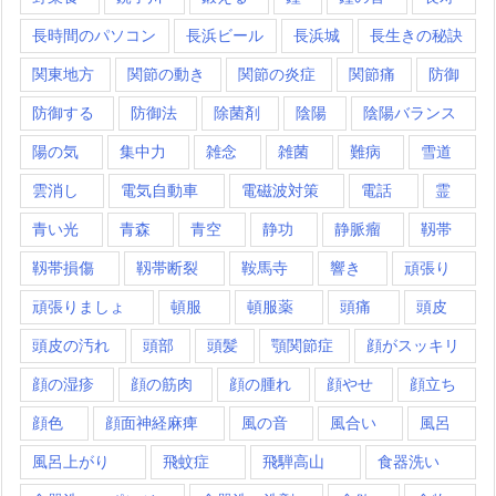
長時間のパソコン
長浜ビール
長浜城
長生きの秘訣
関東地方
関節の動き
関節の炎症
関節痛
防御
防御する
防御法
除菌剤
陰陽
陰陽バランス
陽の気
集中力
雑念
雑菌
難病
雪道
雲消し
電気自動車
電磁波対策
電話
霊
青い光
青森
青空
静功
静脈瘤
靱帯
靱帯損傷
靱帯断裂
鞍馬寺
響き
頑張り
頑張りましょ
頓服
頓服薬
頭痛
頭皮
頭皮の汚れ
頭部
頭髪
顎関節症
顔がスッキリ
顔の湿疹
顔の筋肉
顔の腫れ
顔やせ
顔立ち
顔色
顔面神経麻痺
風の音
風合い
風呂
風呂上がり
飛蚊症
飛騨高山
食器洗い