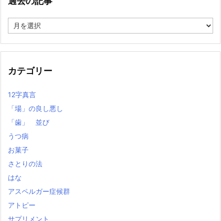
過去の記事
過
去
の
記
事
カテゴリー
12字真言
「場」の良し悪し
「歯」 並び
うつ病
お菓子
さとりの法
はな
アスペルガー症候群
アトピー
サプリメント