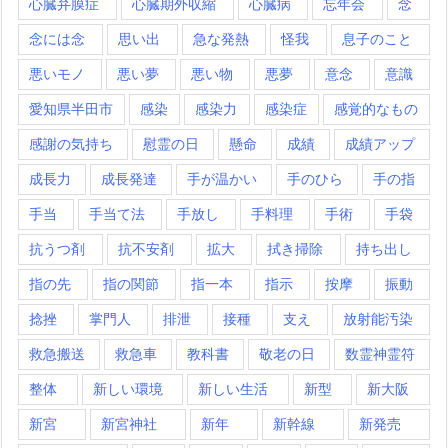
心臓弁膜症
心臓期外収縮
心臓病
忘年会
念
念には念
思い出
急な発熱
怪我
息子のこと
悪いモノ
悪い夢
悪い物
悪夢
意念
意識
愛知県半田市
感染
感染力
感染症
感覚的なもの
感謝の気持ち
慰霊の日
懸命
成績
成績アップ
成長力
成長発達
手が温かい
手のひら
手の指
手当
手当て法
手放し
手料理
手術
手袋
抗うつ剤
抗不安剤
拡大
拭き掃除
持ち出し
指の先
指の関節
指一本
指示
按摩
振動
捻挫
掌門人
排泄
接種
支え
放射能汚染
救急搬送
救急車
教科書
敬老の日
数霊神霊符
整体
新しい環境
新しい生活
新型
新大阪
新宮
新宮神社
新年
新幹線
新発売