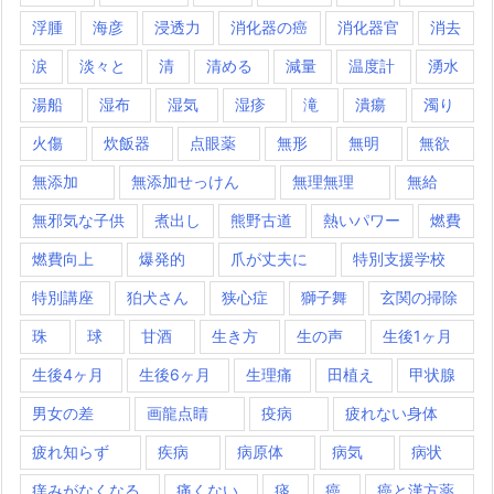
浮腫
海彦
浸透力
消化器の癌
消化器官
消去
涙
淡々と
清
清める
減量
温度計
湧水
湯船
湿布
湿気
湿疹
滝
潰瘍
濁り
火傷
炊飯器
点眼薬
無形
無明
無欲
無添加
無添加せっけん
無理無理
無給
無邪気な子供
煮出し
熊野古道
熱いパワー
燃費
燃費向上
爆発的
爪が丈夫に
特別支援学校
特別講座
狛犬さん
狭心症
獅子舞
玄関の掃除
珠
球
甘酒
生き方
生の声
生後1ヶ月
生後4ヶ月
生後6ヶ月
生理痛
田植え
甲状腺
男女の差
画龍点睛
疫病
疲れない身体
疲れ知らず
疾病
病原体
病気
病状
痒みがなくなる
痛くない
痰
癌
癌と漢方薬