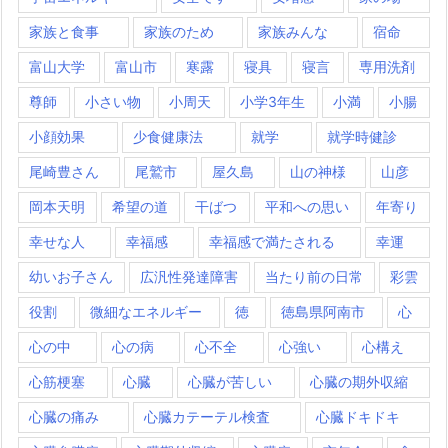
家族と食事
家族のため
家族みんな
宿命
富山大学
富山市
寒露
寝具
寝言
専用洗剤
尊師
小さい物
小周天
小学3年生
小満
小腸
小顔効果
少食健康法
就学
就学時健診
尾崎豊さん
尾鷲市
屋久島
山の神様
山彦
岡本天明
希望の道
干ばつ
平和への思い
年寄り
幸せな人
幸福感
幸福感で満たされる
幸運
幼いお子さん
広汎性発達障害
当たり前の日常
彩雲
役割
微細なエネルギー
徳
徳島県阿南市
心
心の中
心の病
心不全
心強い
心構え
心筋梗塞
心臓
心臓が苦しい
心臓の期外収縮
心臓の痛み
心臓カテーテル検査
心臓ドキドキ