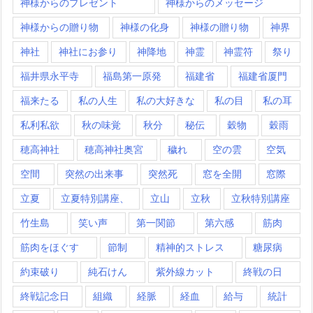
神様からのプレゼント
神様からのメッセージ
神様からの贈り物
神様の化身
神様の贈り物
神界
神社
神社にお参り
神降地
神霊
神霊符
祭り
福井県永平寺
福島第一原発
福建省
福建省厦門
福来たる
私の人生
私の大好きな
私の目
私の耳
私利私欲
秋の味覚
秋分
秘伝
穀物
穀雨
穂高神社
穂高神社奥宮
穢れ
空の雲
空気
空間
突然の出来事
突然死
窓を全開
窓際
立夏
立夏特別講座、
立山
立秋
立秋特別講座
竹生島
笑い声
第一関節
第六感
筋肉
筋肉をほぐす
節制
精神的ストレス
糖尿病
約束破り
純石けん
紫外線カット
終戦の日
終戦記念日
組織
経脈
経血
給与
統計