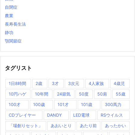
自閉症
農業
長寿長生法
静功
顎関節症
タグリスト
1日8時間
2歳
3才
3次元
4人家族
4歳児
10円ハゲ
10年間
24節気
50度
50肩
55歳
100才
100歳
101才
101歳
300馬力
CDプレイヤー
DANDY
LED電球
RSウイルス
「場創りセット」
あおいとり
あたり前
あったかい