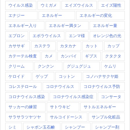
ウイルス感染
ウミガメ
エイズウイルス
エイズ陽性
エナジー
エネルギー
エネルギーの変化
エネルギー入り
エネルギー満タン
エネルギー量
エプロン
エボラウイルス
エンマ様
オレンジ色の光
カササギ
カステラ
カタカナ
カット
カップ
カテーテル検査
カメ
カンパイ
ギブス
クタクタ
クリーム
クンクン
グジュグジュ
ケムリ
ケロイド
ゲップ
コットン
コノハナサクヤ姫
コレステロール
コロナウイルス
コロナウイルス予防
コロナウイルス感染
コロナウイルス感染症
コンサータ
サッカーの練習
サトウキビ
サトルエネルギー
サラサラツヤツヤ
サルコイドーシス
サンプル化粧品
シミ
シャボン玉石鹸
シャンプー
シャンプー剤