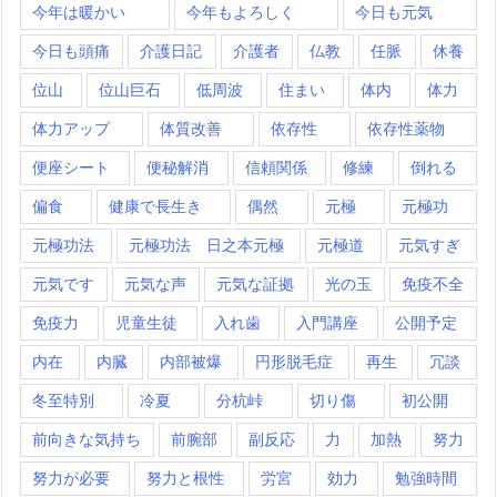
今年は暖かい
今年もよろしく
今日も元気
今日も頭痛
介護日記
介護者
仏教
任脈
休養
位山
位山巨石
低周波
住まい
体内
体力
体力アップ
体質改善
依存性
依存性薬物
便座シート
便秘解消
信頼関係
修練
倒れる
偏食
健康で長生き
偶然
元極
元極功
元極功法
元極功法 日之本元極
元極道
元気すぎ
元気です
元気な声
元気な証拠
光の玉
免疫不全
免疫力
児童生徒
入れ歯
入門講座
公開予定
内在
内臓
内部被爆
円形脱毛症
再生
冗談
冬至特別
冷夏
分杭峠
切り傷
初公開
前向きな気持ち
前腕部
副反応
力
加熱
努力
努力が必要
努力と根性
労宮
効力
勉強時間