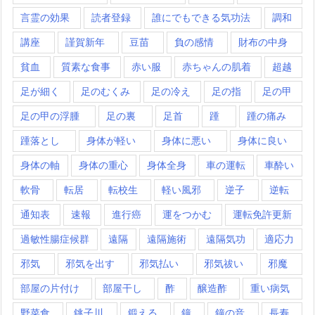
言霊の効果
読者登録
誰にでもできる気功法
調和
講座
謹賀新年
豆苗
負の感情
財布の中身
貧血
質素な食事
赤い服
赤ちゃんの肌着
超越
足が細く
足のむくみ
足の冷え
足の指
足の甲
足の甲の浮腫
足の裏
足首
踵
踵の痛み
踵落とし
身体が軽い
身体に悪い
身体に良い
身体の軸
身体の重心
身体全身
車の運転
車酔い
軟骨
転居
転校生
軽い風邪
逆子
逆転
通知表
速報
進行癌
運をつかむ
運転免許更新
過敏性腸症候群
遠隔
遠隔施術
遠隔気功
適応力
邪気
邪気を出す
邪気払い
邪気祓い
邪魔
部屋の片付け
部屋干し
酢
醸造酢
重い病気
野菜食
銚子川
鍛える
鐘
鐘の音
長寿