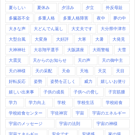
夏らしい
夏休み
夕涼み
夕立
外反母趾
多臓器不全
多重人格
多重人格障害
夜中
夢の中
大きな声
大どんでん返し
大丈夫です
大分県中津市
大型台風
大変身
大好評
大寒
大暑
大発見
大神神社
大谷翔平選手
大阪講座
大雨警報
大雪
大震災
天からのお知らせ
天の声
天の御中主
天の神様
天の采配
天命
天地
天災
天目
好転反応
姿勢
姿勢を正しく
威力
嬉しいお便り
嬉しい出来事
子供の成長
子供への脅し
子宮筋腫
学力
学力向上
学校
学校生活
学校給食
学校給食センター
宇佐神宮
宇宙
宇宙のエネルギー
宇宙のメッセージ
宇宙の法則
宇宙の神様
宇宙エネルギー
安全です
安堵感
家の場