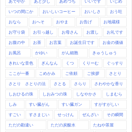
あでやか
あと少し
あめつち
いいです
いじめ
いつの間にか
おいしいコーヒー
おいしさ
おう吐
おなら
おへそ
おやま
お告げ
お地蔵様
お守り袋
お引っ越し
お母さん
お渡し
お礼です
お腹の中
お茶
お言葉
お誕生日です
お金の価値
お風呂
かゆい
がん細胞
きゅうしゅう
きれいな音色
ぎんなん
くつ
くりーむ
ぐっすり
ここが一番
こめかみ
ご依頼
ご挨拶
さとり
さとり さとりの法
さとる
さらり
さわやかな香り
しおひるの珠
しおみつの珠
しなやかさ
しまむら
しみ
すい臓がん
すい臓ガン
すがすがしい
すごい
すさまじい
せっけん
ぜんざい
その瞬間
ただの勘違い
ただの炭酸水
たねや茶屋