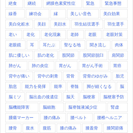
絶食
継続
網膜色素変性症
緊急
緊急事態
線香
練功会
縁
美しい音色
美白効果
美白化粧水
美顔
美顔水
羽生結弦選手
羽生選手
老い
老化
老化現象
老師
老眼
老眼対策
老眼鏡
耳
耳たぶ
聖なる地
聞き流し
肉体
肌に優しい
肌の老化
股関節
股関節脱臼
肩関節
肺がん
肺の炎症
胃がん
胃がん手術
胃癌
背中が痛い
背中の刺青
背骨
背骨のゆがみ
胎児
胎息
能力を発揮
能率
脊髄
脚が細くなる
脳
脳ミソ
脳出血の後遺症
脳天
脳梗塞
脳梗塞予防
脳機能障害
脳細胞
脳脊髄液減少症
腎虚
腫瘍マーカー
腰の痛み
腰ベルト
腰椎ヘルニア
腰骨
腹水
腹筋
膝の痛み
膝蓋骨
膝関節痛