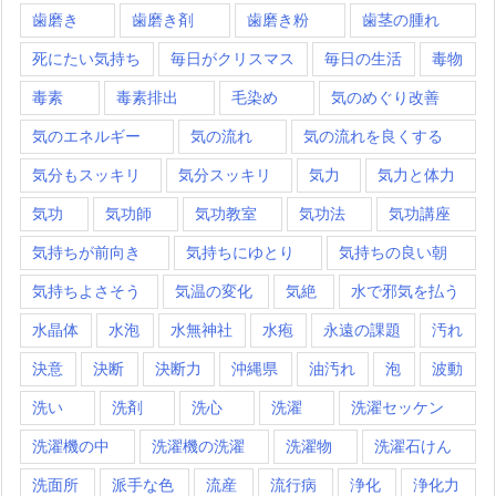
歯磨き
歯磨き剤
歯磨き粉
歯茎の腫れ
死にたい気持ち
毎日がクリスマス
毎日の生活
毒物
毒素
毒素排出
毛染め
気のめぐり改善
気のエネルギー
気の流れ
気の流れを良くする
気分もスッキリ
気分スッキリ
気力
気力と体力
気功
気功師
気功教室
気功法
気功講座
気持ちが前向き
気持ちにゆとり
気持ちの良い朝
気持ちよさそう
気温の変化
気絶
水で邪気を払う
水晶体
水泡
水無神社
水疱
永遠の課題
汚れ
決意
決断
決断力
沖縄県
油汚れ
泡
波動
洗い
洗剤
洗心
洗濯
洗濯セッケン
洗濯機の中
洗濯機の洗濯
洗濯物
洗濯石けん
洗面所
派手な色
流産
流行病
浄化
浄化力