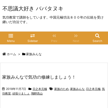
不思議大好き ババタヌキ
気功教室で講師をしています。中国元極功法８００年の伝統を受け
継いだ功法です。
Menu
Sidebar
Prev
Next
Search
ホーム
>
家族みんな
家族みんなで気功の修練しましょう！
2018年11月7日
日之本元極
家族のため
,
家族みんな
,
日之本元極
,
気
功教室
,
頑張りましょ
,
飛騨高山