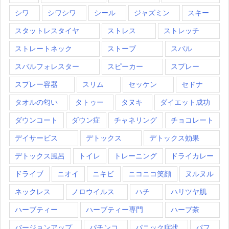
シワ
シワシワ
シール
ジャズミン
スキー
スタットレスタイヤ
ストレス
ストレッチ
ストレートネック
ストーブ
スバル
スバルフォレスター
スピーカー
スプレー
スプレー容器
スリム
セッケン
セドナ
タオルの匂い
タトゥー
タヌキ
ダイエット成功
ダウンコート
ダウン症
チャネリング
チョコレート
デイサービス
デトックス
デトックス効果
デトックス風呂
トイレ
トレーニング
ドライカレー
ドライブ
ニオイ
ニキビ
ニコニコ笑顔
ヌルヌル
ネックレス
ノロウイルス
ハチ
ハリツヤ肌
ハーブティー
ハーブティー専門
ハーブ茶
バージョンアップ
パチンコ
パニック症状
パフ