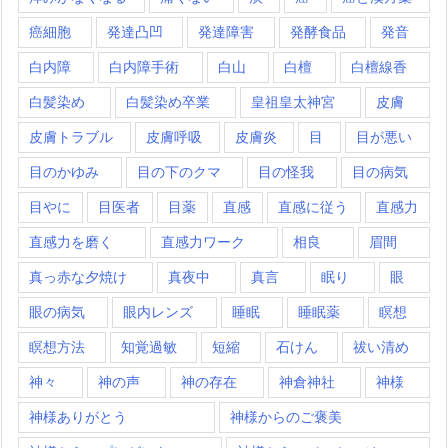
癌細胞
発達凸凹
発達障害
発酵食品
発音
白内障
白内障手術
白山
白檀
白檀線香
白髪染め
白髪染め卒業
皇祖皇太神宮
皮膚
皮膚トラブル
皮膚呼吸
皮膚炎
目
目が悪い
目のかゆみ
目の下のクマ
目の怪我
目の病気
目やに
目医者
目薬
直感
直感に従う
直感力
直感力を磨く
直感力ワーク
相良
眉間
真っ赤な夕焼け
真夜中
真言
眠り
眼
眼の病気
眼内レンズ
睡眠
睡眠薬
瞑想
瞑想方法
知覚過敏
短縮
石けん
祓い清め
神々
神の声
神の存在
神倉神社
神様
神様ありがとう
神様からのご褒美