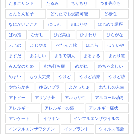
たまごサンド
たるみ
ちりちり
つま先立ち
とんとん拍子
どなたでも受講可能
ど根性
なにかいいこと
にほん
のぼりや
はじめて講座
ばね指
ひがし
ひだ高山
ひまわり
ひらがな
ふじの
ふじやま
ぺたんこ靴
ほこら
ほていや
ますだ
まぶしい
まるで別人
まるまる
まわり道
みんなのため
むち打ち症
めがね
めちゃ楽しい
めまい
もう大丈夫
やけど
やけど治療
やけど跡
やわらかさ
ゆるいブラ
よかったぁ
わたしの人生
アトピー
アリゾナ州
アルカリ性
アルコール消毒
アレルギー
アレルギーの薬
アレルギー症状
アンケート
イヤホン
インフルエンザウイルス
インフルエンザワクチン
インプラント
ウィルス感染