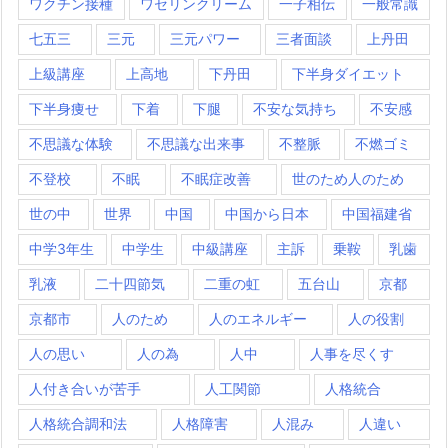
ワクチン接種
ワセリンクリーム
一子相伝
一般常識
七五三
三元
三元パワー
三者面談
上丹田
上級講座
上高地
下丹田
下半身ダイエット
下半身痩せ
下着
下腿
不安な気持ち
不安感
不思議な体験
不思議な出来事
不整脈
不燃ゴミ
不登校
不眠
不眠症改善
世のため人のため
世の中
世界
中国
中国から日本
中国福建省
中学3年生
中学生
中級講座
主訴
乗鞍
乳歯
乳液
二十四節気
二重の虹
五台山
京都
京都市
人のため
人のエネルギー
人の役割
人の思い
人の為
人中
人事を尽くす
人付き合いが苦手
人工関節
人格統合
人格統合調和法
人格障害
人混み
人違い