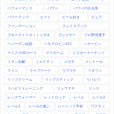
パフォーマンス
パワー
パワーの出る珠
パワーアップ
ビート
ビール好き
ピュア
ファンデーション
フェイスブック
ブルーライトカットメガネ
プレイヤー
プロ野球選手
ヘパーデン結節
ヘモグロビンA1C
ヘヤーピン
マイクロSDカード
マイホーム
ミスタードーナッツ
ミヨシ石鹸
ミルクティ
メガネ
メントール
ライト
ライフワーク
リウマチ
リタリン
リップクリーム
リップスティック
リハビリ
リハビリトレーニング
リュウマチ
リンス
レッグウォーマー
レッドロック
レベル
レベル2
レベル3
レベルの違い
レーシック手術
ワクチン