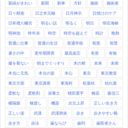
新緑がきれい
新聞
新車
方針
施術
施術者
日々精進
日之本元極
日月神示
日焼けのケア
日牟禮八幡宮
明るい話
明るく
明日
明石海峡
明神池
昨年末
時空
時空を超えて
時計
晩秋
普通に仕事
普通の生活
普通学校
智恵
智慧
暑さの中
更年期障害
最高血圧
有形
有無
服を着ない
朝までぐっすり
木の精
未来
未病
本当に元気
本当の姿
本心
東京
東京教室
東京方面
東京講座
東海村
松葉杖
枯れ葉
柔軟な
柔軟剤
栄養士
桃田選手
梅花
森信三
横隔膜
橋渡し
機器
次元上昇
正しい生き方
正しい道
武漢
武漢肺炎
歩き
歩きやすい靴
歩き方
歩法
歯ならび
歯列
歯医者さん