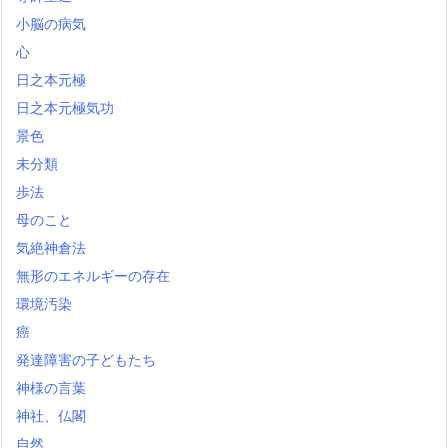
小脳の病気
心
日之本元極
日之本元極気功
景色
未分類
歩法
母のこと
気絶神倉法
無形のエネルギーの存在
環境汚染
癌
発達障害の子どもたち
神様の言葉
神社、仏閣
自然