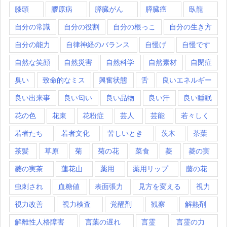
膝頭
膠原病
膵臓がん
膵臓癌
臥龍
自分の常識
自分の役割
自分の根っこ
自分の生き方
自分の能力
自律神経のバランス
自慢げ
自慢です
自然な笑顔
自然災害
自然科学
自然素材
自閉症
臭い
致命的なミス
興奮状態
舌
良いエネルギー
良い出来事
良い匂い
良い品物
良い汗
良い睡眠
花の色
花束
花粉症
芸人
芸能
若々しく
若者たち
若者文化
苦しいとき
茨木
茶葉
茶髪
草原
菊
菊の花
菜食
菱
菱の実
菱の実茶
蓮花山
薬用
薬用リップ
藤の花
虫刺され
血糖値
表面張力
見方を変える
視力
視力改善
視力検査
覚醒剤
観察
解熱剤
解離性人格障害
言葉の遅れ
言霊
言霊の力