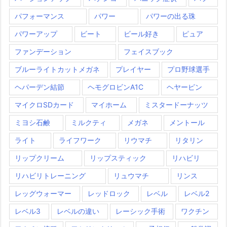
パフォーマンス
パワー
パワーの出る珠
パワーアップ
ビート
ビール好き
ピュア
ファンデーション
フェイスブック
ブルーライトカットメガネ
プレイヤー
プロ野球選手
ヘパーデン結節
ヘモグロビンA1C
ヘヤーピン
マイクロSDカード
マイホーム
ミスタードーナッツ
ミヨシ石鹸
ミルクティ
メガネ
メントール
ライト
ライフワーク
リウマチ
リタリン
リップクリーム
リップスティック
リハビリ
リハビリトレーニング
リュウマチ
リンス
レッグウォーマー
レッドロック
レベル
レベル2
レベル3
レベルの違い
レーシック手術
ワクチン