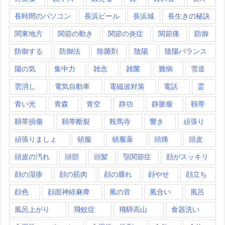
長時間のパソコン
長浜ビール
長浜城
長生きの秘訣
関東地方
関節の動き
関節の炎症
関節痛
防御
防御する
防御法
除菌剤
陰陽
陰陽バランス
陽の気
集中力
雑念
雑菌
難病
雪道
雲消し
電気自動車
電磁波対策
電話
霊
青い光
青森
青空
静功
静脈瘤
靱帯
靱帯損傷
靱帯断裂
鞍馬寺
響き
頑張り
頑張りましょ
頓服
頓服薬
頭痛
頭皮
頭皮の汚れ
頭部
頭髪
顎関節症
顔がスッキリ
顔の湿疹
顔の筋肉
顔の腫れ
顔やせ
顔立ち
顔色
顔面神経麻痺
風の音
風合い
風呂
風呂上がり
飛蚊症
飛騨高山
食器洗い