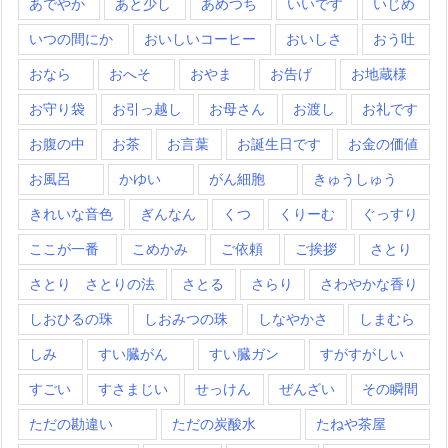
あでやか
あと少し
あめつち
いいです
いじめ
いつの間にか
おいしいコーヒー
おいしさ
おう吐
おなら
おへそ
おやま
お告げ
お地蔵様
お守り袋
お引っ越し
お母さん
お渡し
お礼です
お腹の中
お茶
お言葉
お誕生日です
お金の価値
お風呂
かゆい
がん細胞
きゅうしゅう
きれいな音色
ぎんなん
くつ
くりーむ
ぐっすり
ここが一番
こめかみ
ご依頼
ご挨拶
さとり
さとり さとりの法
さとる
さらり
さわやかな香り
しおひるの珠
しおみつの珠
しなやかさ
しまむら
しみ
すい臓がん
すい臓ガン
すがすがしい
すごい
すさまじい
せっけん
ぜんざい
その瞬間
ただの勘違い
ただの炭酸水
たねや茶屋