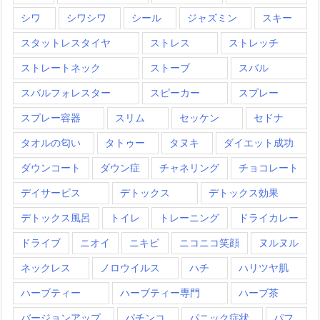
シワ
シワシワ
シール
ジャズミン
スキー
スタットレスタイヤ
ストレス
ストレッチ
ストレートネック
ストーブ
スバル
スバルフォレスター
スピーカー
スプレー
スプレー容器
スリム
セッケン
セドナ
タオルの匂い
タトゥー
タヌキ
ダイエット成功
ダウンコート
ダウン症
チャネリング
チョコレート
デイサービス
デトックス
デトックス効果
デトックス風呂
トイレ
トレーニング
ドライカレー
ドライブ
ニオイ
ニキビ
ニコニコ笑顔
ヌルヌル
ネックレス
ノロウイルス
ハチ
ハリツヤ肌
ハーブティー
ハーブティー専門
ハーブ茶
バージョンアップ
パチンコ
パニック症状
パフ