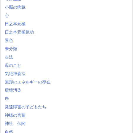
小脳の病気
心
日之本元極
日之本元極気功
景色
未分類
歩法
母のこと
気絶神倉法
無形のエネルギーの存在
環境汚染
癌
発達障害の子どもたち
神様の言葉
神社、仏閣
自然