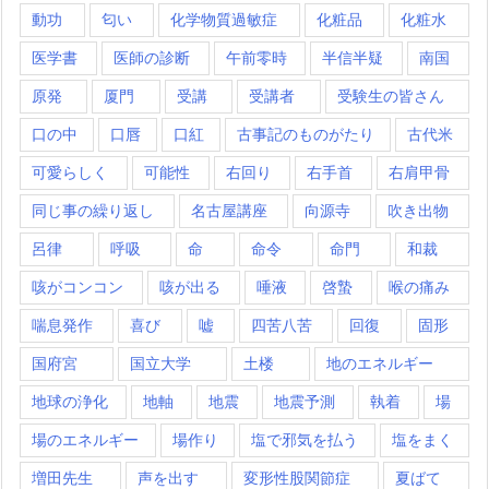
動功
匂い
化学物質過敏症
化粧品
化粧水
医学書
医師の診断
午前零時
半信半疑
南国
原発
厦門
受講
受講者
受験生の皆さん
口の中
口唇
口紅
古事記のものがたり
古代米
可愛らしく
可能性
右回り
右手首
右肩甲骨
同じ事の繰り返し
名古屋講座
向源寺
吹き出物
呂律
呼吸
命
命令
命門
和裁
咳がコンコン
咳が出る
唾液
啓蟄
喉の痛み
喘息発作
喜び
嘘
四苦八苦
回復
固形
国府宮
国立大学
土楼
地のエネルギー
地球の浄化
地軸
地震
地震予測
執着
場
場のエネルギー
場作り
塩で邪気を払う
塩をまく
増田先生
声を出す
変形性股関節症
夏ばて