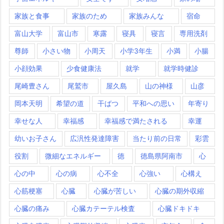
家族と食事
家族のため
家族みんな
宿命
富山大学
富山市
寒露
寝具
寝言
専用洗剤
尊師
小さい物
小周天
小学3年生
小満
小腸
小顔効果
少食健康法
就学
就学時健診
尾崎豊さん
尾鷲市
屋久島
山の神様
山彦
岡本天明
希望の道
干ばつ
平和への思い
年寄り
幸せな人
幸福感
幸福感で満たされる
幸運
幼いお子さん
広汎性発達障害
当たり前の日常
彩雲
役割
微細なエネルギー
徳
徳島県阿南市
心
心の中
心の病
心不全
心強い
心構え
心筋梗塞
心臓
心臓が苦しい
心臓の期外収縮
心臓の痛み
心臓カテーテル検査
心臓ドキドキ