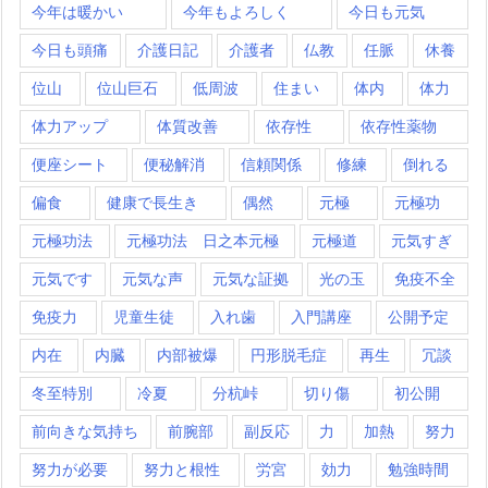
今年は暖かい
今年もよろしく
今日も元気
今日も頭痛
介護日記
介護者
仏教
任脈
休養
位山
位山巨石
低周波
住まい
体内
体力
体力アップ
体質改善
依存性
依存性薬物
便座シート
便秘解消
信頼関係
修練
倒れる
偏食
健康で長生き
偶然
元極
元極功
元極功法
元極功法 日之本元極
元極道
元気すぎ
元気です
元気な声
元気な証拠
光の玉
免疫不全
免疫力
児童生徒
入れ歯
入門講座
公開予定
内在
内臓
内部被爆
円形脱毛症
再生
冗談
冬至特別
冷夏
分杭峠
切り傷
初公開
前向きな気持ち
前腕部
副反応
力
加熱
努力
努力が必要
努力と根性
労宮
効力
勉強時間