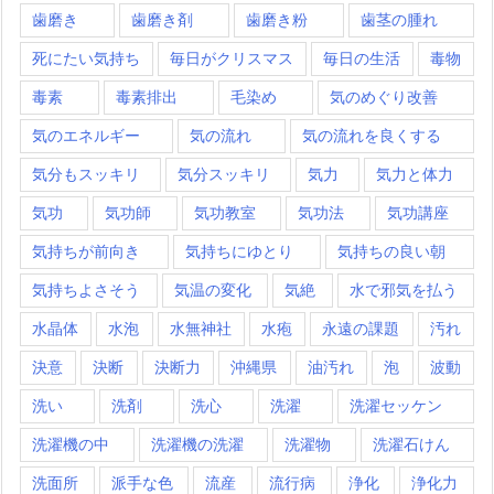
歯磨き
歯磨き剤
歯磨き粉
歯茎の腫れ
死にたい気持ち
毎日がクリスマス
毎日の生活
毒物
毒素
毒素排出
毛染め
気のめぐり改善
気のエネルギー
気の流れ
気の流れを良くする
気分もスッキリ
気分スッキリ
気力
気力と体力
気功
気功師
気功教室
気功法
気功講座
気持ちが前向き
気持ちにゆとり
気持ちの良い朝
気持ちよさそう
気温の変化
気絶
水で邪気を払う
水晶体
水泡
水無神社
水疱
永遠の課題
汚れ
決意
決断
決断力
沖縄県
油汚れ
泡
波動
洗い
洗剤
洗心
洗濯
洗濯セッケン
洗濯機の中
洗濯機の洗濯
洗濯物
洗濯石けん
洗面所
派手な色
流産
流行病
浄化
浄化力