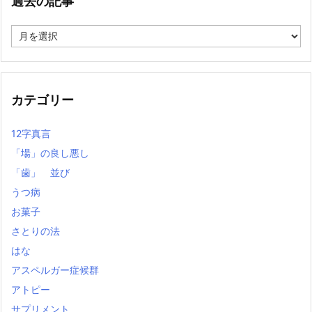
過去の記事
過
去
の
記
事
カテゴリー
12字真言
「場」の良し悪し
「歯」 並び
うつ病
お菓子
さとりの法
はな
アスペルガー症候群
アトピー
サプリメント