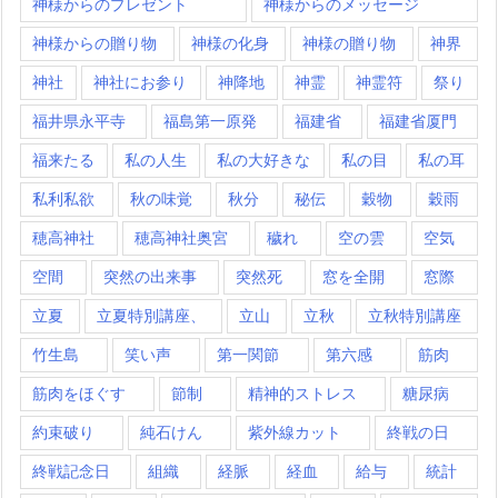
神様からのプレゼント
神様からのメッセージ
神様からの贈り物
神様の化身
神様の贈り物
神界
神社
神社にお参り
神降地
神霊
神霊符
祭り
福井県永平寺
福島第一原発
福建省
福建省厦門
福来たる
私の人生
私の大好きな
私の目
私の耳
私利私欲
秋の味覚
秋分
秘伝
穀物
穀雨
穂高神社
穂高神社奥宮
穢れ
空の雲
空気
空間
突然の出来事
突然死
窓を全開
窓際
立夏
立夏特別講座、
立山
立秋
立秋特別講座
竹生島
笑い声
第一関節
第六感
筋肉
筋肉をほぐす
節制
精神的ストレス
糖尿病
約束破り
純石けん
紫外線カット
終戦の日
終戦記念日
組織
経脈
経血
給与
統計