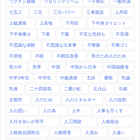
ワクチン接種
ワセリンクリーム
一子相伝
一般常識
七五三
三元
三元パワー
三者面談
上丹田
上級講座
上高地
下丹田
下半身ダイエット
下半身痩せ
下着
下腿
不安な気持ち
不安感
不思議な体験
不思議な出来事
不整脈
不燃ゴミ
不登校
不眠
不眠症改善
世のため人のため
世の中
世界
中国
中国から日本
中国福建省
中学3年生
中学生
中級講座
主訴
乗鞍
乳歯
乳液
二十四節気
二重の虹
五台山
京都
京都市
人のため
人のエネルギー
人の役割
人の思い
人の為
人中
人事を尽くす
人付き合いが苦手
人工関節
人格統合
人格統合調和法
人格障害
人混み
人違い