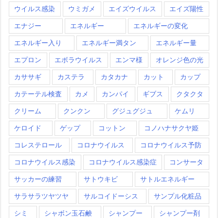
ウイルス感染
ウミガメ
エイズウイルス
エイズ陽性
エナジー
エネルギー
エネルギーの変化
エネルギー入り
エネルギー満タン
エネルギー量
エプロン
エボラウイルス
エンマ様
オレンジ色の光
カササギ
カステラ
カタカナ
カット
カップ
カテーテル検査
カメ
カンパイ
ギブス
クタクタ
クリーム
クンクン
グジュグジュ
ケムリ
ケロイド
ゲップ
コットン
コノハナサクヤ姫
コレステロール
コロナウイルス
コロナウイルス予防
コロナウイルス感染
コロナウイルス感染症
コンサータ
サッカーの練習
サトウキビ
サトルエネルギー
サラサラツヤツヤ
サルコイドーシス
サンプル化粧品
シミ
シャボン玉石鹸
シャンプー
シャンプー剤