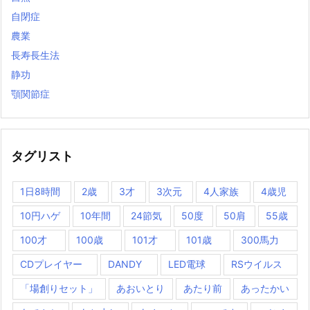
自閉症
農業
長寿長生法
静功
顎関節症
タグリスト
1日8時間
2歳
3才
3次元
4人家族
4歳児
10円ハゲ
10年間
24節気
50度
50肩
55歳
100才
100歳
101才
101歳
300馬力
CDプレイヤー
DANDY
LED電球
RSウイルス
「場創りセット」
あおいとり
あたり前
あったかい