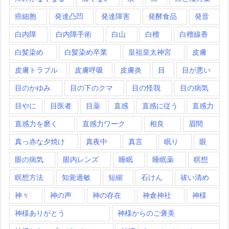
癌細胞
発達凸凹
発達障害
発酵食品
発音
白内障
白内障手術
白山
白檀
白檀線香
白髪染め
白髪染め卒業
皇祖皇太神宮
皮膚
皮膚トラブル
皮膚呼吸
皮膚炎
目
目が悪い
目のかゆみ
目の下のクマ
目の怪我
目の病気
目やに
目医者
目薬
直感
直感に従う
直感力
直感力を磨く
直感力ワーク
相良
眉間
真っ赤な夕焼け
真夜中
真言
眠り
眼
眼の病気
眼内レンズ
睡眠
睡眠薬
瞑想
瞑想方法
知覚過敏
短縮
石けん
祓い清め
神々
神の声
神の存在
神倉神社
神様
神様ありがとう
神様からのご褒美