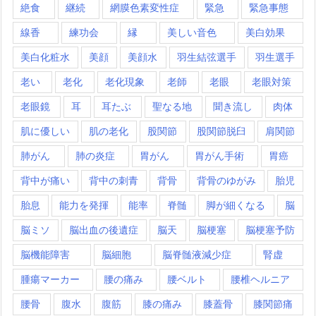
絶食
継続
網膜色素変性症
緊急
緊急事態
線香
練功会
縁
美しい音色
美白効果
美白化粧水
美顔
美顔水
羽生結弦選手
羽生選手
老い
老化
老化現象
老師
老眼
老眼対策
老眼鏡
耳
耳たぶ
聖なる地
聞き流し
肉体
肌に優しい
肌の老化
股関節
股関節脱臼
肩関節
肺がん
肺の炎症
胃がん
胃がん手術
胃癌
背中が痛い
背中の刺青
背骨
背骨のゆがみ
胎児
胎息
能力を発揮
能率
脊髄
脚が細くなる
脳
脳ミソ
脳出血の後遺症
脳天
脳梗塞
脳梗塞予防
脳機能障害
脳細胞
脳脊髄液減少症
腎虚
腫瘍マーカー
腰の痛み
腰ベルト
腰椎ヘルニア
腰骨
腹水
腹筋
膝の痛み
膝蓋骨
膝関節痛