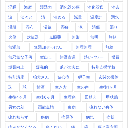
浮腫
海彦
浸透力
消化器の癌
消化器官
消去
涙
淡々と
清
清める
減量
温度計
湧水
湯船
湿布
湿気
湿疹
滝
潰瘍
濁り
火傷
炊飯器
点眼薬
無形
無明
無欲
無添加
無添加せっけん
無理無理
無給
無邪気な子供
煮出し
熊野古道
熱いパワー
燃費
燃費向上
爆発的
爪が丈夫に
特別支援学校
特別講座
狛犬さん
狭心症
獅子舞
玄関の掃除
珠
球
甘酒
生き方
生の声
生後1ヶ月
生後4ヶ月
生後6ヶ月
生理痛
田植え
甲状腺
男女の差
画龍点睛
疫病
疲れない身体
疲れ知らず
疾病
病原体
病気
病状
痒みがなくなる
痛くない
痰
癌
癌と漢方薬