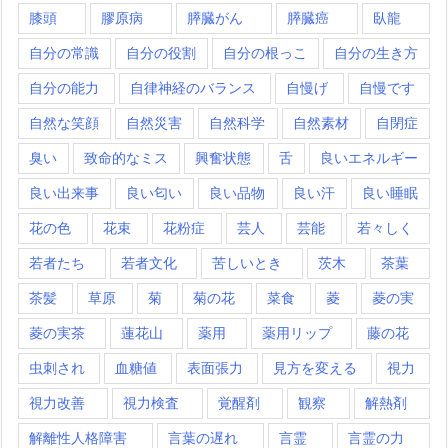
膝頭
膠原病
膵臓がん
膵臓癌
臥龍
自分の常識
自分の役割
自分の根っこ
自分の生き方
自分の能力
自律神経のバランス
自慢げ
自慢です
自然な笑顔
自然災害
自然科学
自然素材
自閉症
臭い
致命的なミス
興奮状態
舌
良いエネルギー
良い出来事
良い匂い
良い品物
良い汗
良い睡眠
花の色
花束
花粉症
芸人
芸能
若々しく
若者たち
若者文化
苦しいとき
茨木
茶葉
茶髪
草原
菊
菊の花
菜食
菱
菱の実
菱の実茶
蓮花山
薬用
薬用リップ
藤の花
虫刺され
血糖値
表面張力
見方を変える
視力
視力改善
視力検査
覚醒剤
観察
解熱剤
解離性人格障害
言葉の遅れ
言霊
言霊の力