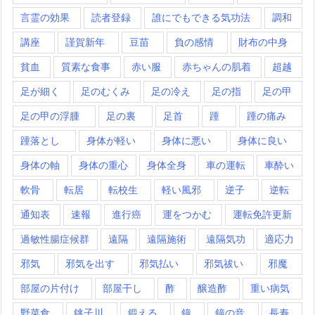
言霊の効果
読者登録
誰にでもできる気功法
調和
講座
謹賀新年
豆苗
負の感情
財布の中身
貧血
質素な食事
赤い服
赤ちゃんの肌着
超越
足が細く
足のむくみ
足の冷え
足の指
足の甲
足の甲の浮腫
足の裏
足首
踵
踵の痛み
踵落とし
身体が軽い
身体に悪い
身体に良い
身体の軸
身体の重心
身体全身
車の運転
車酔い
軟骨
転居
転校生
軽い風邪
逆子
逆転
通知表
速報
進行癌
運をつかむ
運転免許更新
過敏性腸症候群
遠隔
遠隔施術
遠隔気功
適応力
邪気
邪気を出す
邪気払い
邪気祓い
邪魔
部屋の片付け
部屋干し
酢
醸造酢
重い病気
野菜食
銚子川
鍛える
鐘
鐘の音
長寿