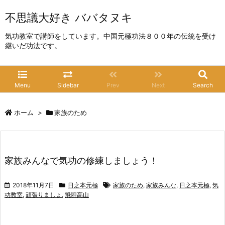
不思議大好き ババタヌキ
気功教室で講師をしています。中国元極功法８００年の伝統を受け
継いだ功法です。
Menu
Sidebar
Prev
Next
Search
ホーム
>
家族のため
家族みんなで気功の修練しましょう！
2018年11月7日
日之本元極
家族のため
,
家族みんな
,
日之本元極
,
気
功教室
,
頑張りましょ
,
飛騨高山