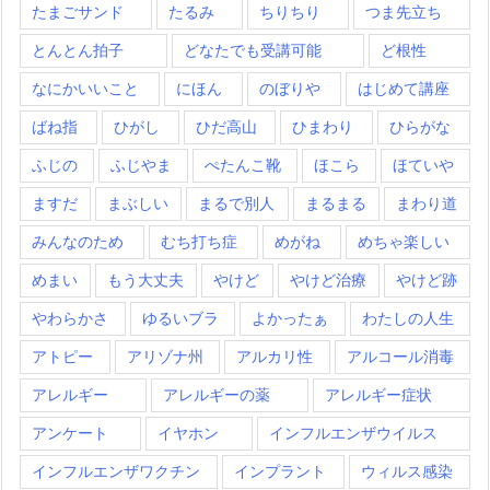
たまごサンド
たるみ
ちりちり
つま先立ち
とんとん拍子
どなたでも受講可能
ど根性
なにかいいこと
にほん
のぼりや
はじめて講座
ばね指
ひがし
ひだ高山
ひまわり
ひらがな
ふじの
ふじやま
ぺたんこ靴
ほこら
ほていや
ますだ
まぶしい
まるで別人
まるまる
まわり道
みんなのため
むち打ち症
めがね
めちゃ楽しい
めまい
もう大丈夫
やけど
やけど治療
やけど跡
やわらかさ
ゆるいブラ
よかったぁ
わたしの人生
アトピー
アリゾナ州
アルカリ性
アルコール消毒
アレルギー
アレルギーの薬
アレルギー症状
アンケート
イヤホン
インフルエンザウイルス
インフルエンザワクチン
インプラント
ウィルス感染