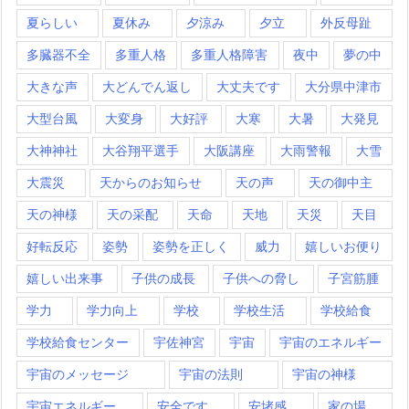
夏らしい
夏休み
夕涼み
夕立
外反母趾
多臓器不全
多重人格
多重人格障害
夜中
夢の中
大きな声
大どんでん返し
大丈夫です
大分県中津市
大型台風
大変身
大好評
大寒
大暑
大発見
大神神社
大谷翔平選手
大阪講座
大雨警報
大雪
大震災
天からのお知らせ
天の声
天の御中主
天の神様
天の采配
天命
天地
天災
天目
好転反応
姿勢
姿勢を正しく
威力
嬉しいお便り
嬉しい出来事
子供の成長
子供への脅し
子宮筋腫
学力
学力向上
学校
学校生活
学校給食
学校給食センター
宇佐神宮
宇宙
宇宙のエネルギー
宇宙のメッセージ
宇宙の法則
宇宙の神様
宇宙エネルギー
安全です
安堵感
家の場