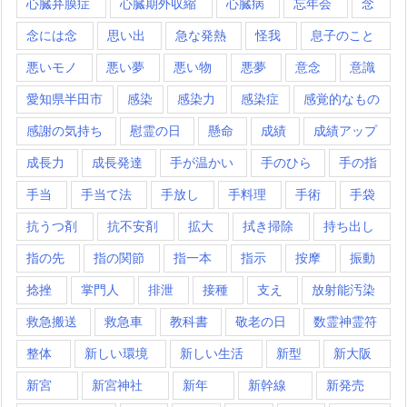
心臓弁膜症
心臓期外収縮
心臓病
忘年会
念
念には念
思い出
急な発熱
怪我
息子のこと
悪いモノ
悪い夢
悪い物
悪夢
意念
意識
愛知県半田市
感染
感染力
感染症
感覚的なもの
感謝の気持ち
慰霊の日
懸命
成績
成績アップ
成長力
成長発達
手が温かい
手のひら
手の指
手当
手当て法
手放し
手料理
手術
手袋
抗うつ剤
抗不安剤
拡大
拭き掃除
持ち出し
指の先
指の関節
指一本
指示
按摩
振動
捻挫
掌門人
排泄
接種
支え
放射能汚染
救急搬送
救急車
教科書
敬老の日
数霊神霊符
整体
新しい環境
新しい生活
新型
新大阪
新宮
新宮神社
新年
新幹線
新発売