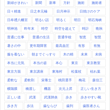
新緑がきれい
新聞
新車
方針
施術
施術者
日々精進
日之本元極
日月神示
日焼けのケア
日牟禮八幡宮
明るい話
明るく
明日
明石海峡
明神池
昨年末
時空
時空を超えて
時計
晩秋
普通に仕事
普通の生活
普通学校
智恵
智慧
暑さの中
更年期障害
最高血圧
有形
有無
服を着ない
朝までぐっすり
木の精
未来
未病
本当に元気
本当の姿
本心
東京
東京教室
東京方面
東京講座
東海村
松葉杖
枯れ葉
柔軟な
柔軟剤
栄養士
桃田選手
梅花
森信三
横隔膜
橋渡し
機器
次元上昇
正しい生き方
正しい道
武漢
武漢肺炎
歩き
歩きやすい靴
歩き方
歩法
歯ならび
歯列
歯医者さん