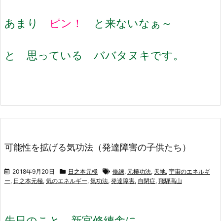
あまり
ピン！
と来ないなぁ～
と 思っている ババタヌキです。
可能性を拡げる気功法（発達障害の子供たち）
2018年9月20日
日之本元極
修練
,
元極功法
,
天地
,
宇宙のエネルギ
ー
,
日之本元極
,
気のエネルギー
,
気功法
,
発達障害
,
自閉症
,
飛騨高山
先日のこと 新宮修練舎に