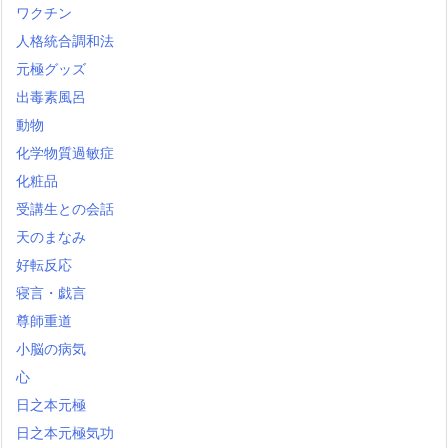
ワクチン
人格統合調和法
元極グッズ
出毒素風呂
動物
化学物質過敏症
化粧品
受講生との会話
天のまなみ
好転反応
寝言・戯言
尊師重道
小脳の病気
心
日之本元極
日之本元極気功