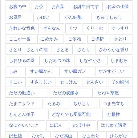
お腹の中
お茶
お言葉
お誕生日です
お金の価値
お風呂
かゆい
がん細胞
きゅうしゅう
きれいな音色
ぎんなん
くつ
くりーむ
ぐっすり
ここが一番
こめかみ
ご依頼
ご挨拶
さとり
さとり さとりの法
さとる
さらり
さわやかな香り
しおひるの珠
しおみつの珠
しなやかさ
しまむら
しみ
すい臓がん
すい臓ガン
すがすがしい
すごい
すさまじい
せっけん
ぜんざい
その瞬間
ただの勘違い
ただの炭酸水
たねや茶屋
たまごサンド
たるみ
ちりちり
つま先立ち
とんとん拍子
どなたでも受講可能
ど根性
なにかいいこと
にほん
のぼりや
はじめて講座
ばね指
ひがし
ひだ高山
ひまわり
ひらがな