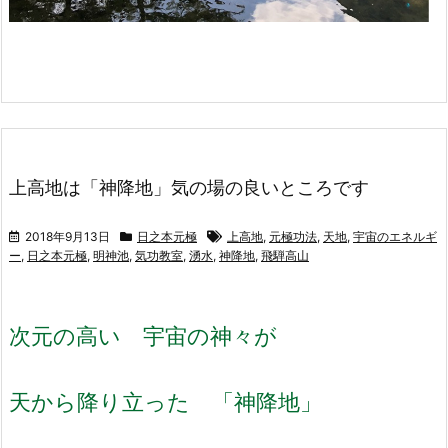
上高地は「神降地」気の場の良いところです
2018年9月13日
日之本元極
上高地
,
元極功法
,
天地
,
宇宙のエネルギ
ー
,
日之本元極
,
明神池
,
気功教室
,
湧水
,
神降地
,
飛騨高山
次元の高い 宇宙の神々が
天から降り立った 「神降地」