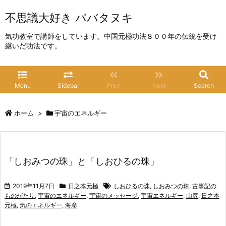
不思議大好き ババタヌキ
気功教室で講師をしています。中国元極功法８００年の伝統を受け
継いだ功法です。
Menu
Sidebar
Prev
Next
Search
ホーム
>
宇宙のエネルギー
「しおみつの珠」と「しおひるの珠」
2019年11月7日
日之本元極
しおひるの珠
,
しおみつの珠
,
古事記の
ものがたり
,
宇宙のエネルギー
,
宇宙のメッセージ
,
宇宙エネルギー
,
山彦
,
日之本
元極
,
気のエネルギー
,
海彦