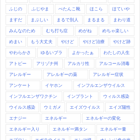
ふじの
ふじやま
ぺたんこ靴
ほこら
ほていや
ますだ
まぶしい
まるで別人
まるまる
まわり道
みんなのため
むち打ち症
めがね
めちゃ楽しい
めまい
もう大丈夫
やけど
やけど治療
やけど跡
やわらかさ
ゆるいブラ
よかったぁ
わたしの人生
アトピー
アリゾナ州
アルカリ性
アルコール消毒
アレルギー
アレルギーの薬
アレルギー症状
アンケート
イヤホン
インフルエンザウイルス
インフルエンザワクチン
インプラント
ウィルス感染
ウイルス感染
ウミガメ
エイズウイルス
エイズ陽性
エナジー
エネルギー
エネルギーの変化
エネルギー入り
エネルギー満タン
エネルギー量
エプロン
エボラウイルス
エンマ様
オレンジ色の光