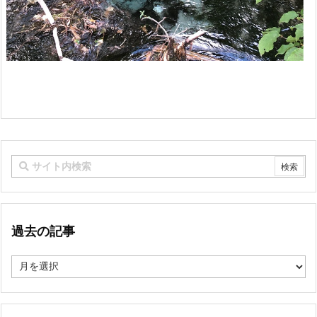
過去の記事
過
去
の
記
事