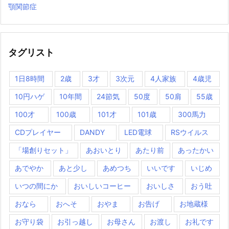
顎関節症
タグリスト
1日8時間
2歳
3才
3次元
4人家族
4歳児
10円ハゲ
10年間
24節気
50度
50肩
55歳
100才
100歳
101才
101歳
300馬力
CDプレイヤー
DANDY
LED電球
RSウイルス
「場創りセット」
あおいとり
あたり前
あったかい
あでやか
あと少し
あめつち
いいです
いじめ
いつの間にか
おいしいコーヒー
おいしさ
おう吐
おなら
おへそ
おやま
お告げ
お地蔵様
お守り袋
お引っ越し
お母さん
お渡し
お礼です