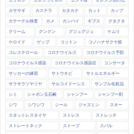
カササギ
カステラ
カタカナ
カット
カップ
カテーテル検査
カメ
カンパイ
ギブス
クタクタ
クリーム
クンクン
グジュグジュ
ケムリ
ケロイド
ゲップ
コットン
コノハナサクヤ姫
コレステロール
コロナウイルス
コロナウイルス予防
コロナウイルス感染
コロナウイルス感染症
コンサータ
サッカーの練習
サトウキビ
サトルエネルギー
サラサラツヤツヤ
サルコイドーシス
サンプル化粧品
シミ
シャボン玉石鹸
シャンプー
シャンプー剤
シワ
シワシワ
シール
ジャズミン
スキー
スタットレスタイヤ
ストレス
ストレッチ
ストレートネック
ストーブ
スバル