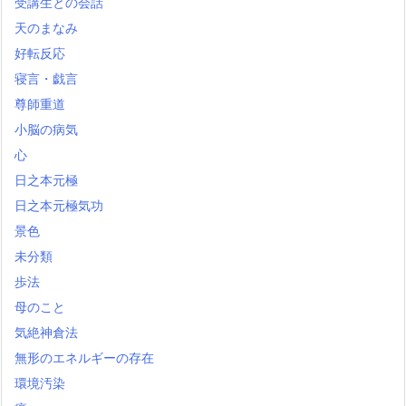
受講生との会話
天のまなみ
好転反応
寝言・戯言
尊師重道
小脳の病気
心
日之本元極
日之本元極気功
景色
未分類
歩法
母のこと
気絶神倉法
無形のエネルギーの存在
環境汚染