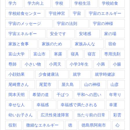
学力
学力向上
学校
学校生活
学校給食
学校給食センター
宇佐神宮
宇宙
宇宙のエネルギー
宇宙のメッセージ
宇宙の法則
宇宙の神様
宇宙エネルギー
安全です
安堵感
家の場
家族と食事
家族のため
家族みんな
宿命
富山大学
富山市
寒露
寝具
寝言
専用洗剤
尊師
小さい物
小周天
小学3年生
小満
小腸
小顔効果
少食健康法
就学
就学時健診
尾崎豊さん
尾鷲市
屋久島
山の神様
山彦
岡本天明
希望の道
干ばつ
平和への思い
年寄り
幸せな人
幸福感
幸福感で満たされる
幸運
幼いお子さん
広汎性発達障害
当たり前の日常
彩雲
役割
微細なエネルギー
徳
徳島県阿南市
心