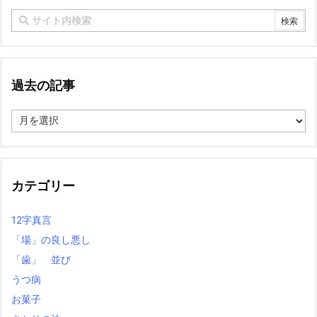
過去の記事
過
去
の
記
事
カテゴリー
12字真言
「場」の良し悪し
「歯」 並び
うつ病
お菓子