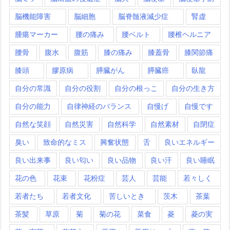
脳機能障害
脳細胞
脳脊髄液減少症
腎虚
腫瘍マーカー
腰の痛み
腰ベルト
腰椎ヘルニア
腰骨
腹水
腹筋
膝の痛み
膝蓋骨
膝関節痛
膝頭
膠原病
膵臓がん
膵臓癌
臥龍
自分の常識
自分の役割
自分の根っこ
自分の生き方
自分の能力
自律神経のバランス
自慢げ
自慢です
自然な笑顔
自然災害
自然科学
自然素材
自閉症
臭い
致命的なミス
興奮状態
舌
良いエネルギー
良い出来事
良い匂い
良い品物
良い汗
良い睡眠
花の色
花束
花粉症
芸人
芸能
若々しく
若者たち
若者文化
苦しいとき
茨木
茶葉
茶髪
草原
菊
菊の花
菜食
菱
菱の実