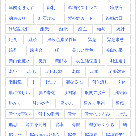
筋肉をほぐす
節制
精神的ストレス
糖尿病
約束破り
純石けん
紫外線カット
終戦の日
終戦記念日
組織
経脈
経血
給与
統計
絶食
継続
網膜色素変性症
緊急
緊急事態
線香
練功会
縁
美しい音色
美白効果
美白化粧水
美顔
美顔水
羽生結弦選手
羽生選手
老い
老化
老化現象
老師
老眼
老眼対策
老眼鏡
耳
耳たぶ
聖なる地
聞き流し
肉体
肌に優しい
肌の老化
股関節
股関節脱臼
肩関節
肺がん
肺の炎症
胃がん
胃がん手術
胃癌
背中が痛い
背中の刺青
背骨
背骨のゆがみ
胎児
胎息
能力を発揮
能率
脊髄
脚が細くなる
脳
脳ミソ
脳出血の後遺症
脳天
脳梗塞
脳梗塞予防