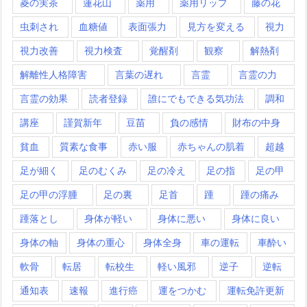
菱の実茶
蓮花山
薬用
薬用リップ
藤の花
虫刺され
血糖値
表面張力
見方を変える
視力
視力改善
視力検査
覚醒剤
観察
解熱剤
解離性人格障害
言葉の遅れ
言霊
言霊の力
言霊の効果
読者登録
誰にでもできる気功法
調和
講座
謹賀新年
豆苗
負の感情
財布の中身
貧血
質素な食事
赤い服
赤ちゃんの肌着
超越
足が細く
足のむくみ
足の冷え
足の指
足の甲
足の甲の浮腫
足の裏
足首
踵
踵の痛み
踵落とし
身体が軽い
身体に悪い
身体に良い
身体の軸
身体の重心
身体全身
車の運転
車酔い
軟骨
転居
転校生
軽い風邪
逆子
逆転
通知表
速報
進行癌
運をつかむ
運転免許更新