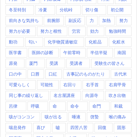
冬至特別
冷夏
分杭峠
切り傷
初公開
前向きな気持ち
前腕部
副反応
力
加熱
努力
努力が必要
努力と根性
労宮
効力
勉強時間
動功
匂い
化学物質過敏症
化粧品
化粧水
医学書
医師の診断
午前零時
半信半疑
南国
原発
厦門
受講
受講者
受験生の皆さん
口の中
口唇
口紅
古事記のものがたり
古代米
可愛らしく
可能性
右回り
右手首
右肩甲骨
同じ事の繰り返し
名古屋講座
向源寺
吹き出物
呂律
呼吸
命
命令
命門
和裁
咳がコンコン
咳が出る
唾液
啓蟄
喉の痛み
喘息発作
喜び
嘘
四苦八苦
回復
固形