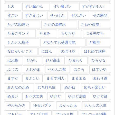
しみ
すい臓がん
すい臓ガン
すがすがしい
すごい
すさまじい
せっけん
ぜんざい
その瞬間
ただの勘違い
ただの炭酸水
たねや茶屋
たまごサンド
たるみ
ちりちり
つま先立ち
とんとん拍子
どなたでも受講可能
ど根性
なにかいいこと
にほん
のぼりや
はじめて講座
ばね指
ひがし
ひだ高山
ひまわり
ひらがな
ふじの
ふじやま
ぺたんこ靴
ほこら
ほていや
ますだ
まぶしい
まるで別人
まるまる
まわり道
みんなのため
むち打ち症
めがね
めちゃ楽しい
めまい
もう大丈夫
やけど
やけど治療
やけど跡
やわらかさ
ゆるいブラ
よかったぁ
わたしの人生
アトピー
アリゾナ州
アルカリ性
アルコール消毒