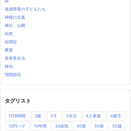
癌
発達障害の子どもたち
神様の言葉
神社、仏閣
自然
自閉症
農業
長寿長生法
静功
顎関節症
タグリスト
1日8時間
2歳
3才
3次元
4人家族
4歳児
10円ハゲ
10年間
24節気
50度
50肩
55歳