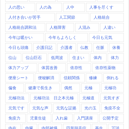
人の思い
人の為
人中
人事を尽くす
人付き合いが苦手
人工関節
人格統合
人格統合調和法
人格障害
人混み
人違い
今年は暖かい
今年もよろしく
今日も元気
今日も頭痛
介護日記
介護者
仏教
任脈
休養
位山
位山巨石
低周波
住まい
体内
体力
体力アップ
体質改善
依存性
依存性薬物
便座シート
便秘解消
信頼関係
修練
倒れる
偏食
健康で長生き
偶然
元極
元極功
元極功法
元極功法 日之本元極
元極道
元気すぎ
元気です
元気な声
元気な証拠
光の玉
免疫不全
免疫力
児童生徒
入れ歯
入門講座
公開予定
内在
内臓
内部被爆
円形脱毛症
再生
冗談