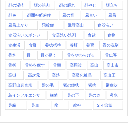
顔の湿疹
顔の筋肉
顔の腫れ
顔やせ
顔立ち
顔色
顔面神経麻痺
風の音
風合い
風呂
風呂上がり
飛蚊症
飛騨高山
食器洗い
食器洗いスポンジ
食器洗い洗剤
食欲
食物
食生活
食酢
養徳標準
養肝
養育
香の洗剤
香炉
骨
骨が動く
骨をやわらげる
骨伝導
骨折
骨格を癒す
骨頭
高周波
高山
高山市
高槻
高次元
高熱
高級化粧品
高血圧
高野山真言宗
髪の毛
鬱の症状
鬱病
鬱症状
鳥インフルエンザ
麹菌
鼻の下
鼻の奥
鼻水
鼻緒
鼻血
龍
龍神
２４節気