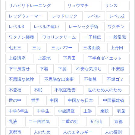
リハビリトレーニング
リュウマチ
リンス
レッグウォーマー
レッドロック
レベル
レベル2
レベル3
レベルの違い
レーシック手術
ワクチン
ワクチン接種
ワセリンクリーム
一子相伝
一般常識
七五三
三元
三元パワー
三者面談
上丹田
上級講座
上高地
下丹田
下半身ダイエット
下半身痩せ
下着
下腿
不安な気持ち
不安感
不思議な体験
不思議な出来事
不整脈
不燃ゴミ
不登校
不眠
不眠症改善
世のため人のため
世の中
世界
中国
中国から日本
中国福建省
中学3年生
中学生
中級講座
主訴
乗鞍
乳歯
乳液
二十四節気
二重の虹
五台山
京都
京都市
人のため
人のエネルギー
人の役割