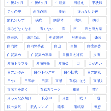
生後4ヶ月
生後6ヶ月
生理痛
田植え
甲状腺
男女の差
画龍点睛
疫病
疲れない身体
疲れ知らず
疾病
病原体
病気
病状
痒みがなくなる
痛くない
痰
癌
癌と漢方薬
癌細胞
発達凸凹
発達障害
発酵食品
発音
白内障
白内障手術
白山
白檀
白檀線香
白髪染め
白髪染め卒業
皇祖皇太神宮
皮膚
皮膚トラブル
皮膚呼吸
皮膚炎
目
目が悪い
目のかゆみ
目の下のクマ
目の怪我
目の病気
目やに
目医者
目薬
直感
直感に従う
直感力
直感力を磨く
直感力ワーク
相良
眉間
真っ赤な夕焼け
真夜中
真言
眠り
眼
眼の病気
眼内レンズ
睡眠
睡眠薬
瞑想