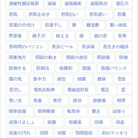
過敏性腸症候群
遠隔
遠隔施術
遠隔気功
適応力
邪気
邪気を出す
邪気払い
邪気祓い
邪魔
部屋の片付け
部屋干し
酢
醸造酢
重い病気
野菜食
銚子川
鍛える
鐘
鐘の音
長寿
長時間のパソコン
長浜ビール
長浜城
長生きの秘訣
関東地方
関節の動き
関節の炎症
関節痛
防御
防御する
防御法
除菌剤
陰陽
陰陽バランス
陽の気
集中力
雑念
雑菌
難病
雪道
雲消し
電気自動車
電磁波対策
電話
霊
青い光
青森
青空
静功
静脈瘤
靱帯
靱帯損傷
靱帯断裂
鞍馬寺
響き
頑張り
頑張りましょ
頓服
頓服薬
頭痛
頭皮
頭皮の汚れ
頭部
頭髪
顎関節症
顔がスッキリ