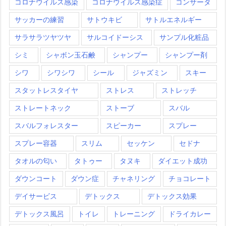
コロナウイルス感染
コロナウイルス感染症
コンサータ
サッカーの練習
サトウキビ
サトルエネルギー
サラサラツヤツヤ
サルコイドーシス
サンプル化粧品
シミ
シャボン玉石鹸
シャンプー
シャンプー剤
シワ
シワシワ
シール
ジャズミン
スキー
スタットレスタイヤ
ストレス
ストレッチ
ストレートネック
ストーブ
スバル
スバルフォレスター
スピーカー
スプレー
スプレー容器
スリム
セッケン
セドナ
タオルの匂い
タトゥー
タヌキ
ダイエット成功
ダウンコート
ダウン症
チャネリング
チョコレート
デイサービス
デトックス
デトックス効果
デトックス風呂
トイレ
トレーニング
ドライカレー