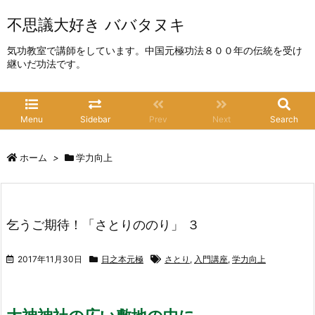
不思議大好き ババタヌキ
気功教室で講師をしています。中国元極功法８００年の伝統を受け
継いだ功法です。
Menu
Sidebar
Prev
Next
Search
ホーム
>
学力向上
乞うご期待！「さとりののり」 ３
2017年11月30日
日之本元極
さとり
,
入門講座
,
学力向上