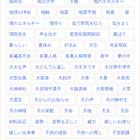
国府宮
国立大学
土楼
地のエネルギー
地球の浄化
地軸
地震
地震予測
執着
場
場のエネルギー
場作り
塩で邪気を払う
塩をまく
増田先生
声を出す
変形性股関節症
夏ばて
夏らしい
夏休み
夕涼み
夕立
外反母趾
多臓器不全
多重人格
多重人格障害
夜中
夢の中
大きな声
大どんでん返し
大丈夫です
大分県中津市
大型台風
大変身
大好評
大寒
大暑
大発見
大神神社
大谷翔平選手
大阪講座
大雨警報
大雪
大震災
天からのお知らせ
天の声
天の御中主
天の神様
天の采配
天命
天地
天災
天目
好転反応
姿勢
姿勢を正しく
威力
嬉しいお便り
嬉しい出来事
子供の成長
子供への脅し
子宮筋腫