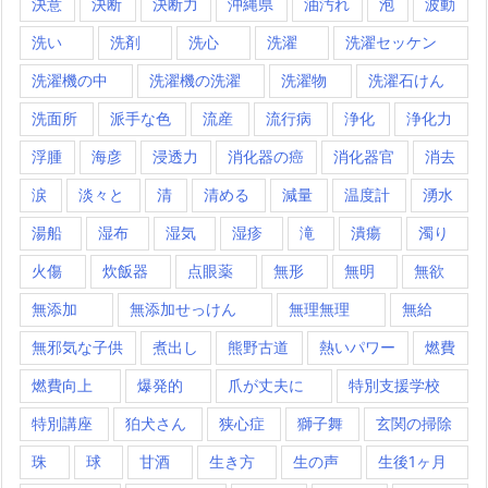
決意
決断
決断力
沖縄県
油汚れ
泡
波動
洗い
洗剤
洗心
洗濯
洗濯セッケン
洗濯機の中
洗濯機の洗濯
洗濯物
洗濯石けん
洗面所
派手な色
流産
流行病
浄化
浄化力
浮腫
海彦
浸透力
消化器の癌
消化器官
消去
涙
淡々と
清
清める
減量
温度計
湧水
湯船
湿布
湿気
湿疹
滝
潰瘍
濁り
火傷
炊飯器
点眼薬
無形
無明
無欲
無添加
無添加せっけん
無理無理
無給
無邪気な子供
煮出し
熊野古道
熱いパワー
燃費
燃費向上
爆発的
爪が丈夫に
特別支援学校
特別講座
狛犬さん
狭心症
獅子舞
玄関の掃除
珠
球
甘酒
生き方
生の声
生後1ヶ月