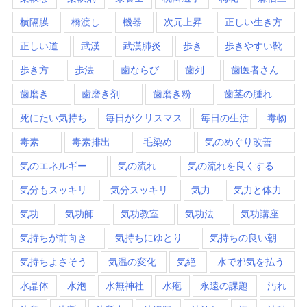
横隔膜
橋渡し
機器
次元上昇
正しい生き方
正しい道
武漢
武漢肺炎
歩き
歩きやすい靴
歩き方
歩法
歯ならび
歯列
歯医者さん
歯磨き
歯磨き剤
歯磨き粉
歯茎の腫れ
死にたい気持ち
毎日がクリスマス
毎日の生活
毒物
毒素
毒素排出
毛染め
気のめぐり改善
気のエネルギー
気の流れ
気の流れを良くする
気分もスッキリ
気分スッキリ
気力
気力と体力
気功
気功師
気功教室
気功法
気功講座
気持ちが前向き
気持ちにゆとり
気持ちの良い朝
気持ちよさそう
気温の変化
気絶
水で邪気を払う
水晶体
水泡
水無神社
水疱
永遠の課題
汚れ