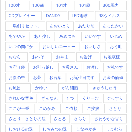
100才
100歳
101才
101歳
300馬力
CDプレイヤー
DANDY
LED電球
RSウイルス
「場創りセット」
あおいとり
あたり前
あったかい
あでやか
あと少し
あめつち
いいです
いじめ
いつの間にか
おいしいコーヒー
おいしさ
おう吐
おなら
おへそ
おやま
お告げ
お地蔵様
お守り袋
お引っ越し
お母さん
お渡し
お礼です
お腹の中
お茶
お言葉
お誕生日です
お金の価値
お風呂
かゆい
がん細胞
きゅうしゅう
きれいな音色
ぎんなん
くつ
くりーむ
ぐっすり
ここが一番
こめかみ
ご依頼
ご挨拶
さとり
さとり さとりの法
さとる
さらり
さわやかな香り
しおひるの珠
しおみつの珠
しなやかさ
しまむら