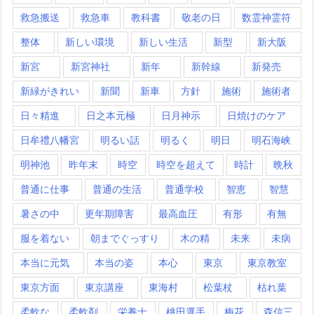
救急搬送
救急車
教科書
敬老の日
数霊神霊符
整体
新しい環境
新しい生活
新型
新大阪
新宮
新宮神社
新年
新幹線
新発売
新緑がきれい
新聞
新車
方針
施術
施術者
日々精進
日之本元極
日月神示
日焼けのケア
日牟禮八幡宮
明るい話
明るく
明日
明石海峡
明神池
昨年末
時空
時空を超えて
時計
晩秋
普通に仕事
普通の生活
普通学校
智恵
智慧
暑さの中
更年期障害
最高血圧
有形
有無
服を着ない
朝までぐっすり
木の精
未来
未病
本当に元気
本当の姿
本心
東京
東京教室
東京方面
東京講座
東海村
松葉杖
枯れ葉
柔軟な
柔軟剤
栄養士
桃田選手
梅花
森信三