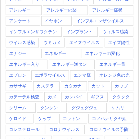
アレルギー
アレルギーの薬
アレルギー症状
アンケート
イヤホン
インフルエンザウイルス
インフルエンザワクチン
インプラント
ウィルス感染
ウイルス感染
ウミガメ
エイズウイルス
エイズ陽性
エナジー
エネルギー
エネルギーの変化
エネルギー入り
エネルギー満タン
エネルギー量
エプロン
エボラウイルス
エンマ様
オレンジ色の光
カササギ
カステラ
カタカナ
カット
カップ
カテーテル検査
カメ
カンパイ
ギブス
クタクタ
クリーム
クンクン
グジュグジュ
ケムリ
ケロイド
ゲップ
コットン
コノハナサクヤ姫
コレステロール
コロナウイルス
コロナウイルス予防