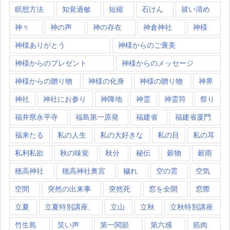
瞑想方法
知覚過敏
短縮
石けん
祓い清め
神々
神の声
神の存在
神倉神社
神様
神様ありがとう
神様からのご褒美
神様からのプレゼント
神様からのメッセージ
神様からの贈り物
神様の化身
神様の贈り物
神界
神社
神社にお参り
神降地
神霊
神霊符
祭り
福井県永平寺
福島第一原発
福建省
福建省厦門
福来たる
私の人生
私の大好きな
私の目
私の耳
私利私欲
秋の味覚
秋分
秘伝
穀物
穀雨
穂高神社
穂高神社奥宮
穢れ
空の雲
空気
空間
突然の出来事
突然死
窓を全開
窓際
立夏
立夏特別講座、
立山
立秋
立秋特別講座
竹生島
笑い声
第一関節
第六感
筋肉