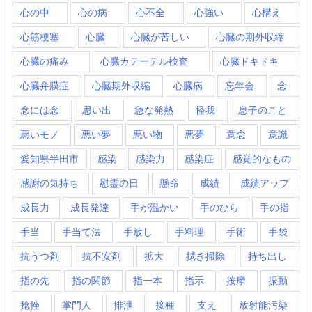
心の中
心の病
心不全
心強い
心構え
心筋梗塞
心臓
心臓が苦しい
心臓の期外収縮
心臓の痛み
心臓カテーテル検査
心臓ドキドキ
心臓弁膜症
心臓期外収縮
心臓病
忘年会
念
念には念
思い出
急な発熱
怪我
息子のこと
悪いモノ
悪い夢
悪い物
悪夢
意念
意識
愛知県半田市
感染
感染力
感染症
感覚的なもの
感謝の気持ち
慰霊の日
懸命
成績
成績アップ
成長力
成長発達
手が温かい
手のひら
手の指
手当
手当て法
手放し
手料理
手術
手袋
抗うつ剤
抗不安剤
拡大
拭き掃除
持ち出し
指の先
指の関節
指一本
指示
按摩
振動
捻挫
掌門人
排泄
接種
支え
放射能汚染