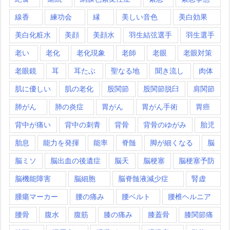
線香
練功会
縁
美しい音色
美白効果
美白化粧水
美顔
美顔水
羽生結弦選手
羽生選手
老い
老化
老化現象
老師
老眼
老眼対策
老眼鏡
耳
耳たぶ
聖なる地
聞き流し
肉体
肌に優しい
肌の老化
股関節
股関節脱臼
肩関節
肺がん
肺の炎症
胃がん
胃がん手術
胃癌
背中が痛い
背中の刺青
背骨
背骨のゆがみ
胎児
胎息
能力を発揮
能率
脊髄
脚が細くなる
脳
脳ミソ
脳出血の後遺症
脳天
脳梗塞
脳梗塞予防
脳機能障害
脳細胞
脳脊髄液減少症
腎虚
腫瘍マーカー
腰の痛み
腰ベルト
腰椎ヘルニア
腰骨
腹水
腹筋
膝の痛み
膝蓋骨
膝関節痛