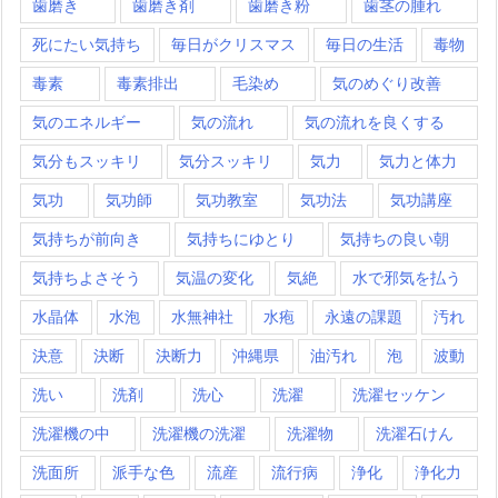
歯磨き
歯磨き剤
歯磨き粉
歯茎の腫れ
死にたい気持ち
毎日がクリスマス
毎日の生活
毒物
毒素
毒素排出
毛染め
気のめぐり改善
気のエネルギー
気の流れ
気の流れを良くする
気分もスッキリ
気分スッキリ
気力
気力と体力
気功
気功師
気功教室
気功法
気功講座
気持ちが前向き
気持ちにゆとり
気持ちの良い朝
気持ちよさそう
気温の変化
気絶
水で邪気を払う
水晶体
水泡
水無神社
水疱
永遠の課題
汚れ
決意
決断
決断力
沖縄県
油汚れ
泡
波動
洗い
洗剤
洗心
洗濯
洗濯セッケン
洗濯機の中
洗濯機の洗濯
洗濯物
洗濯石けん
洗面所
派手な色
流産
流行病
浄化
浄化力