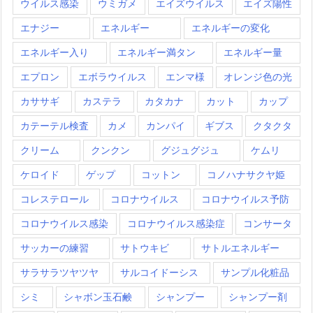
ウイルス感染
ウミガメ
エイズウイルス
エイズ陽性
エナジー
エネルギー
エネルギーの変化
エネルギー入り
エネルギー満タン
エネルギー量
エプロン
エボラウイルス
エンマ様
オレンジ色の光
カササギ
カステラ
カタカナ
カット
カップ
カテーテル検査
カメ
カンパイ
ギブス
クタクタ
クリーム
クンクン
グジュグジュ
ケムリ
ケロイド
ゲップ
コットン
コノハナサクヤ姫
コレステロール
コロナウイルス
コロナウイルス予防
コロナウイルス感染
コロナウイルス感染症
コンサータ
サッカーの練習
サトウキビ
サトルエネルギー
サラサラツヤツヤ
サルコイドーシス
サンプル化粧品
シミ
シャボン玉石鹸
シャンプー
シャンプー剤