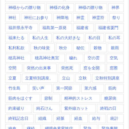
神様からの贈り物
神様の化身
神様の贈り物
神界
神社
神社にお参り
神降地
神霊
神霊符
祭り
福井県永平寺
福島第一原発
福建省
福建省厦門
福来たる
私の人生
私の大好きな
私の目
私の耳
私利私欲
秋の味覚
秋分
秘伝
穀物
穀雨
穂高神社
穂高神社奥宮
穢れ
空の雲
空気
空間
突然の出来事
突然死
窓を全開
窓際
立夏
立夏特別講座、
立山
立秋
立秋特別講座
竹生島
笑い声
第一関節
第六感
筋肉
筋肉をほぐす
節制
精神的ストレス
糖尿病
約束破り
純石けん
紫外線カット
終戦の日
終戦記念日
組織
経脈
経血
給与
統計
絶食
継続
網膜色素変性症
緊急
緊急事態