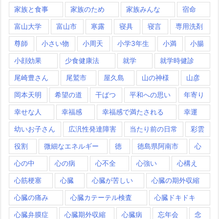
家族と食事
家族のため
家族みんな
宿命
富山大学
富山市
寒露
寝具
寝言
専用洗剤
尊師
小さい物
小周天
小学3年生
小満
小腸
小顔効果
少食健康法
就学
就学時健診
尾崎豊さん
尾鷲市
屋久島
山の神様
山彦
岡本天明
希望の道
干ばつ
平和への思い
年寄り
幸せな人
幸福感
幸福感で満たされる
幸運
幼いお子さん
広汎性発達障害
当たり前の日常
彩雲
役割
微細なエネルギー
徳
徳島県阿南市
心
心の中
心の病
心不全
心強い
心構え
心筋梗塞
心臓
心臓が苦しい
心臓の期外収縮
心臓の痛み
心臓カテーテル検査
心臓ドキドキ
心臓弁膜症
心臓期外収縮
心臓病
忘年会
念