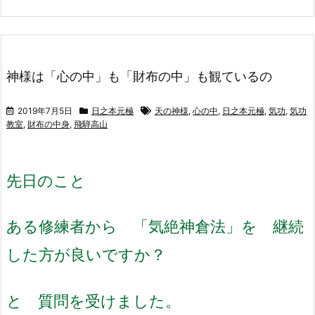
神様は「心の中」も「財布の中」も観ているの
2019年7月5日
日之本元極
天の神様
,
心の中
,
日之本元極
,
気功
,
気功
教室
,
財布の中身
,
飛騨高山
先日のこと
ある修練者から 「気絶神倉法」を 継続
した方が良いですか？
と 質問を受けました。