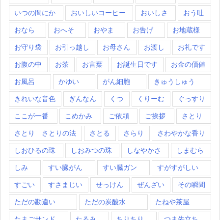
いつの間にか
おいしいコーヒー
おいしさ
おう吐
おなら
おへそ
おやま
お告げ
お地蔵様
お守り袋
お引っ越し
お母さん
お渡し
お礼です
お腹の中
お茶
お言葉
お誕生日です
お金の価値
お風呂
かゆい
がん細胞
きゅうしゅう
きれいな音色
ぎんなん
くつ
くりーむ
ぐっすり
ここが一番
こめかみ
ご依頼
ご挨拶
さとり
さとり さとりの法
さとる
さらり
さわやかな香り
しおひるの珠
しおみつの珠
しなやかさ
しまむら
しみ
すい臓がん
すい臓ガン
すがすがしい
すごい
すさまじい
せっけん
ぜんざい
その瞬間
ただの勘違い
ただの炭酸水
たねや茶屋
たまごサンド
たるみ
ちりちり
つま先立ち