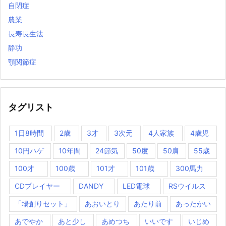
自閉症
農業
長寿長生法
静功
顎関節症
タグリスト
1日8時間
2歳
3才
3次元
4人家族
4歳児
10円ハゲ
10年間
24節気
50度
50肩
55歳
100才
100歳
101才
101歳
300馬力
CDプレイヤー
DANDY
LED電球
RSウイルス
「場創りセット」
あおいとり
あたり前
あったかい
あでやか
あと少し
あめつち
いいです
いじめ