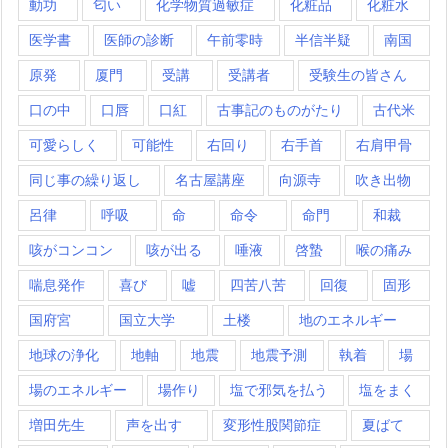
動功
匂い
化学物質過敏症
化粧品
化粧水
医学書
医師の診断
午前零時
半信半疑
南国
原発
厦門
受講
受講者
受験生の皆さん
口の中
口唇
口紅
古事記のものがたり
古代米
可愛らしく
可能性
右回り
右手首
右肩甲骨
同じ事の繰り返し
名古屋講座
向源寺
吹き出物
呂律
呼吸
命
命令
命門
和裁
咳がコンコン
咳が出る
唾液
啓蟄
喉の痛み
喘息発作
喜び
嘘
四苦八苦
回復
固形
国府宮
国立大学
土楼
地のエネルギー
地球の浄化
地軸
地震
地震予測
執着
場
場のエネルギー
場作り
塩で邪気を払う
塩をまく
増田先生
声を出す
変形性股関節症
夏ばて