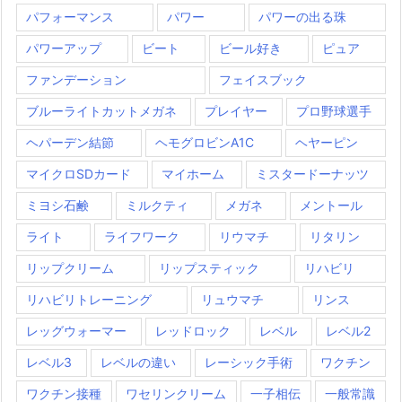
パフォーマンス
パワー
パワーの出る珠
パワーアップ
ビート
ビール好き
ピュア
ファンデーション
フェイスブック
ブルーライトカットメガネ
プレイヤー
プロ野球選手
ヘパーデン結節
ヘモグロビンA1C
ヘヤーピン
マイクロSDカード
マイホーム
ミスタードーナッツ
ミヨシ石鹸
ミルクティ
メガネ
メントール
ライト
ライフワーク
リウマチ
リタリン
リップクリーム
リップスティック
リハビリ
リハビリトレーニング
リュウマチ
リンス
レッグウォーマー
レッドロック
レベル
レベル2
レベル3
レベルの違い
レーシック手術
ワクチン
ワクチン接種
ワセリンクリーム
一子相伝
一般常識