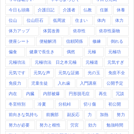
今日も頭痛
介護日記
介護者
仏教
任脈
休養
位山
位山巨石
低周波
住まい
体内
体力
体力アップ
体質改善
依存性
依存性薬物
便座シート
便秘解消
信頼関係
修練
倒れる
偏食
健康で長生き
偶然
元極
元極功
元極功法
元極功法 日之本元極
元極道
元気すぎ
元気です
元気な声
元気な証拠
光の玉
免疫不全
免疫力
児童生徒
入れ歯
入門講座
公開予定
内在
内臓
内部被爆
円形脱毛症
再生
冗談
冬至特別
冷夏
分杭峠
切り傷
初公開
前向きな気持ち
前腕部
副反応
力
加熱
努力
努力が必要
努力と根性
労宮
効力
勉強時間