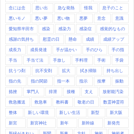
念には念
思い出
急な発熱
怪我
息子のこと
悪いモノ
悪い夢
悪い物
悪夢
意念
意識
愛知県半田市
感染
感染力
感染症
感覚的なもの
感謝の気持ち
慰霊の日
懸命
成績
成績アップ
成長力
成長発達
手が温かい
手のひら
手の指
手当
手当て法
手放し
手料理
手術
手袋
抗うつ剤
抗不安剤
拡大
拭き掃除
持ち出し
指の先
指の関節
指一本
指示
按摩
振動
捻挫
掌門人
排泄
接種
支え
放射能汚染
救急搬送
救急車
教科書
敬老の日
数霊神霊符
整体
新しい環境
新しい生活
新型
新大阪
新宮
新宮神社
新年
新幹線
新発売
新緑がきれい
新聞
新車
方針
施術
施術者