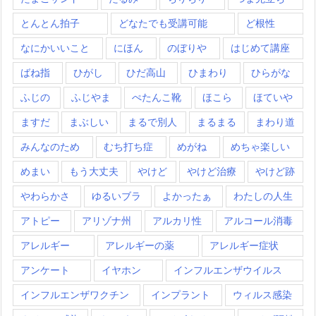
とんとん拍子
どなたでも受講可能
ど根性
なにかいいこと
にほん
のぼりや
はじめて講座
ばね指
ひがし
ひだ高山
ひまわり
ひらがな
ふじの
ふじやま
ぺたんこ靴
ほこら
ほていや
ますだ
まぶしい
まるで別人
まるまる
まわり道
みんなのため
むち打ち症
めがね
めちゃ楽しい
めまい
もう大丈夫
やけど
やけど治療
やけど跡
やわらかさ
ゆるいブラ
よかったぁ
わたしの人生
アトピー
アリゾナ州
アルカリ性
アルコール消毒
アレルギー
アレルギーの薬
アレルギー症状
アンケート
イヤホン
インフルエンザウイルス
インフルエンザワクチン
インプラント
ウィルス感染