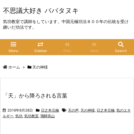
不思議大好き ババタヌキ
気功教室で講師をしています。中国元極功法８００年の伝統を受け
継いだ功法です。
Menu
Sidebar
Prev
Next
Search
ホーム
>
天の神様
「天」から降ろされる言葉
2019年8月28日
日之本元極
天の声
,
天の神様
,
日之本元極
,
気のエネ
ルギー
,
気功
,
気功教室
,
飛騨高山