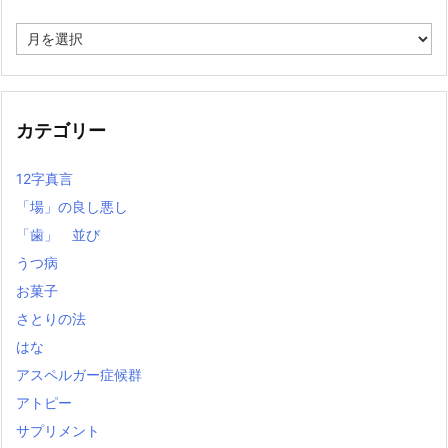
過
去
の
記
事
カテゴリー
12字真言
「場」の良し悪し
「歯」 並び
うつ病
お菓子
さとりの法
はな
アスペルガー症候群
アトピー
サプリメント