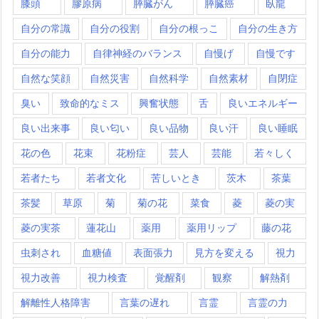
膝頭
膠原病
膵臓がん
膵臓癌
臥龍
自分の常識
自分の役割
自分の根っこ
自分の生き方
自分の能力
自律神経のバランス
自慢げ
自慢です
自然な笑顔
自然災害
自然科学
自然素材
自閉症
臭い
致命的なミス
興奮状態
舌
良いエネルギー
良い出来事
良い匂い
良い品物
良い汗
良い睡眠
花の色
花束
花粉症
芸人
芸能
若々しく
若者たち
若者文化
苦しいとき
茨木
茶葉
茶髪
草原
菊
菊の花
菜食
菱
菱の実
菱の実茶
蓮花山
薬用
薬用リップ
藤の花
虫刺され
血糖値
表面張力
見方を変える
視力
視力改善
視力検査
覚醒剤
観察
解熱剤
解離性人格障害
言葉の遅れ
言霊
言霊の力