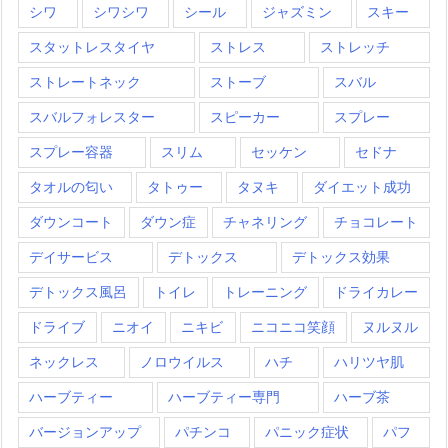
シワ
シワシワ
シール
ジャズミン
スキー
スタットレスタイヤ
ストレス
ストレッチ
ストレートネック
ストーブ
スバル
スバルフォレスター
スピーカー
スプレー
スプレー容器
スリム
セッケン
セドナ
タオルの匂い
タトゥー
タヌキ
ダイエット成功
ダウンコート
ダウン症
チャネリング
チョコレート
デイサービス
デトックス
デトックス効果
デトックス風呂
トイレ
トレーニング
ドライカレー
ドライブ
ニオイ
ニキビ
ニコニコ笑顔
ヌルヌル
ネックレス
ノロウイルス
ハチ
ハリツヤ肌
ハーブティー
ハーブティー専門
ハーブ茶
バージョンアップ
パチンコ
パニック症状
パフ