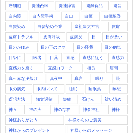
癌細胞
発達凸凹
発達障害
発酵食品
発音
白内障
白内障手術
白山
白檀
白檀線香
白髪染め
白髪染め卒業
皇祖皇太神宮
皮膚
皮膚トラブル
皮膚呼吸
皮膚炎
目
目が悪い
目のかゆみ
目の下のクマ
目の怪我
目の病気
目やに
目医者
目薬
直感
直感に従う
直感力
直感力を磨く
直感力ワーク
相良
眉間
真っ赤な夕焼け
真夜中
真言
眠り
眼
眼の病気
眼内レンズ
睡眠
睡眠薬
瞑想
瞑想方法
知覚過敏
短縮
石けん
祓い清め
神々
神の声
神の存在
神倉神社
神様
神様ありがとう
神様からのご褒美
神様からのプレゼント
神様からのメッセージ