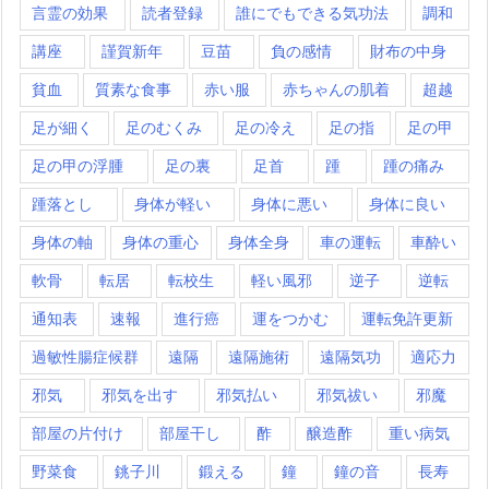
言霊の効果
読者登録
誰にでもできる気功法
調和
講座
謹賀新年
豆苗
負の感情
財布の中身
貧血
質素な食事
赤い服
赤ちゃんの肌着
超越
足が細く
足のむくみ
足の冷え
足の指
足の甲
足の甲の浮腫
足の裏
足首
踵
踵の痛み
踵落とし
身体が軽い
身体に悪い
身体に良い
身体の軸
身体の重心
身体全身
車の運転
車酔い
軟骨
転居
転校生
軽い風邪
逆子
逆転
通知表
速報
進行癌
運をつかむ
運転免許更新
過敏性腸症候群
遠隔
遠隔施術
遠隔気功
適応力
邪気
邪気を出す
邪気払い
邪気祓い
邪魔
部屋の片付け
部屋干し
酢
醸造酢
重い病気
野菜食
銚子川
鍛える
鐘
鐘の音
長寿