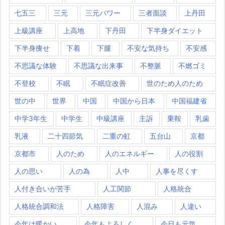
七五三
三元
三元パワー
三者面談
上丹田
上級講座
上高地
下丹田
下半身ダイエット
下半身痩せ
下着
下腿
不安な気持ち
不安感
不思議な体験
不思議な出来事
不整脈
不燃ゴミ
不登校
不眠
不眠症改善
世のため人のため
世の中
世界
中国
中国から日本
中国福建省
中学3年生
中学生
中級講座
主訴
乗鞍
乳歯
乳液
二十四節気
二重の虹
五台山
京都
京都市
人のため
人のエネルギー
人の役割
人の思い
人の為
人中
人事を尽くす
人付き合いが苦手
人工関節
人格統合
人格統合調和法
人格障害
人混み
人違い
今年は暖かい
今年もよろしく
今日も元気