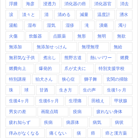
浮腫
海彦
浸透力
消化器の癌
消化器官
消去
涙
淡々と
清
清める
減量
温度計
湧水
湯船
湿布
湿気
湿疹
滝
潰瘍
濁り
火傷
炊飯器
点眼薬
無形
無明
無欲
無添加
無添加せっけん
無理無理
無給
無邪気な子供
煮出し
熊野古道
熱いパワー
燃費
燃費向上
爆発的
爪が丈夫に
特別支援学校
特別講座
狛犬さん
狭心症
獅子舞
玄関の掃除
珠
球
甘酒
生き方
生の声
生後1ヶ月
生後4ヶ月
生後6ヶ月
生理痛
田植え
甲状腺
男女の差
画龍点睛
疫病
疲れない身体
疲れ知らず
疾病
病原体
病気
病状
痒みがなくなる
痛くない
痰
癌
癌と漢方薬