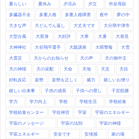
夏らしい
夏休み
夕涼み
夕立
外反母趾
多臓器不全
多重人格
多重人格障害
夜中
夢の中
大きな声
大どんでん返し
大丈夫です
大分県中津市
大型台風
大変身
大好評
大寒
大暑
大発見
大神神社
大谷翔平選手
大阪講座
大雨警報
大雪
大震災
天からのお知らせ
天の声
天の御中主
天の神様
天の采配
天命
天地
天災
天目
好転反応
姿勢
姿勢を正しく
威力
嬉しいお便り
嬉しい出来事
子供の成長
子供への脅し
子宮筋腫
学力
学力向上
学校
学校生活
学校給食
学校給食センター
宇佐神宮
宇宙
宇宙のエネルギー
宇宙のメッセージ
宇宙の法則
宇宙の神様
宇宙エネルギー
安全です
安堵感
家の場