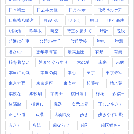
日々精進
日之本元極
日月神示
日焼けのケア
日牟禮八幡宮
明るい話
明るく
明日
明石海峡
明神池
昨年末
時空
時空を超えて
時計
晩秋
普通に仕事
普通の生活
普通学校
智恵
智慧
暑さの中
更年期障害
最高血圧
有形
有無
服を着ない
朝までぐっすり
木の精
未来
未病
本当に元気
本当の姿
本心
東京
東京教室
東京方面
東京講座
東海村
松葉杖
枯れ葉
柔軟な
柔軟剤
栄養士
桃田選手
梅花
森信三
横隔膜
橋渡し
機器
次元上昇
正しい生き方
正しい道
武漢
武漢肺炎
歩き
歩きやすい靴
歩き方
歩法
歯ならび
歯列
歯医者さん