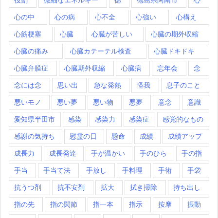
心の中
心の病
心不全
心強い
心構え
心筋梗塞
心臓
心臓が苦しい
心臓の期外収縮
心臓の痛み
心臓カテーテル検査
心臓ドキドキ
心臓弁膜症
心臓期外収縮
心臓病
忘年会
念
念には念
思い出
急な発熱
怪我
息子のこと
悪いモノ
悪い夢
悪い物
悪夢
意念
意識
愛知県半田市
感染
感染力
感染症
感覚的なもの
感謝の気持ち
慰霊の日
懸命
成績
成績アップ
成長力
成長発達
手が温かい
手のひら
手の指
手当
手当て法
手放し
手料理
手術
手袋
抗うつ剤
抗不安剤
拡大
拭き掃除
持ち出し
指の先
指の関節
指一本
指示
按摩
振動