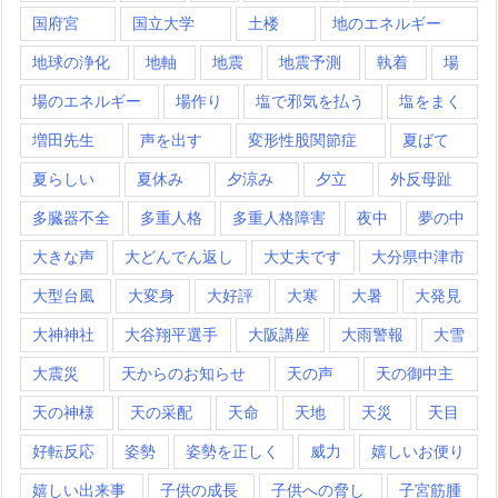
国府宮
国立大学
土楼
地のエネルギー
地球の浄化
地軸
地震
地震予測
執着
場
場のエネルギー
場作り
塩で邪気を払う
塩をまく
増田先生
声を出す
変形性股関節症
夏ばて
夏らしい
夏休み
夕涼み
夕立
外反母趾
多臓器不全
多重人格
多重人格障害
夜中
夢の中
大きな声
大どんでん返し
大丈夫です
大分県中津市
大型台風
大変身
大好評
大寒
大暑
大発見
大神神社
大谷翔平選手
大阪講座
大雨警報
大雪
大震災
天からのお知らせ
天の声
天の御中主
天の神様
天の采配
天命
天地
天災
天目
好転反応
姿勢
姿勢を正しく
威力
嬉しいお便り
嬉しい出来事
子供の成長
子供への脅し
子宮筋腫