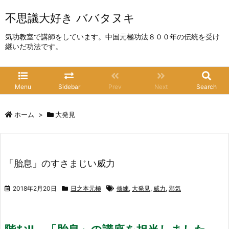
不思議大好き ババタヌキ
気功教室で講師をしています。中国元極功法８００年の伝統を受け
継いだ功法です。
Menu
Sidebar
Prev
Next
Search
ホーム
>
大発見
「胎息」のすさまじい威力
2018年2月20日
日之本元極
修練
,
大発見
,
威力
,
邪気