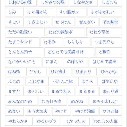
しおひるの珠
しおみつの珠
しなやかさ
しまむら
しみ
すい臓がん
すい臓ガン
すがすがしい
すごい
すさまじい
せっけん
ぜんざい
その瞬間
ただの勘違い
ただの炭酸水
たねや茶屋
たまごサンド
たるみ
ちりちり
つま先立ち
とんとん拍子
どなたでも受講可能
ど根性
なにかいいこと
にほん
のぼりや
はじめて講座
ばね指
ひがし
ひだ高山
ひまわり
ひらがな
ふじの
ふじやま
ぺたんこ靴
ほこら
ほていや
ますだ
まぶしい
まるで別人
まるまる
まわり道
みんなのため
むち打ち症
めがね
めちゃ楽しい
めまい
もう大丈夫
やけど
やけど治療
やけど跡
やわらかさ
ゆるいブラ
よかったぁ
わたしの人生