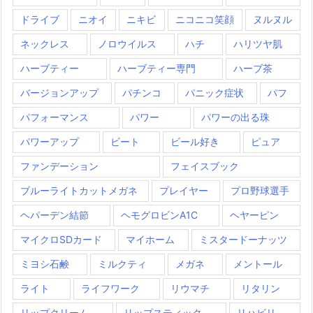
ドライブ
ニオイ
ニキビ
ニコニコ笑顔
ヌルヌル
ネックレス
ノロウイルス
ハチ
ハリツヤ肌
ハーブティー
ハーブティー専門
ハーブ茶
バージョンアップ
パチンコ
パニック症状
パフ
パフォーマンス
パワー
パワーの出る珠
パワーアップ
ビート
ビール好き
ピュア
ファンデーション
フェイスブック
ブルーライトカットメガネ
プレイヤー
プロ野球選手
ヘパーデン結節
ヘモグロビンA1C
ヘヤーピン
マイクロSDカード
マイホーム
ミスタードーナッツ
ミヨシ石鹸
ミルクティ
メガネ
メントール
ライト
ライフワーク
リウマチ
リタリン
リップクリーム
リップスティック
リハビリ