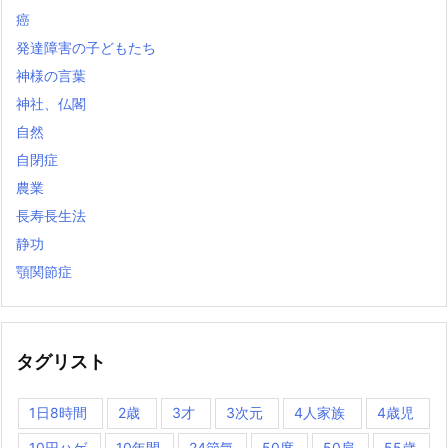
癌
発達障害の子どもたち
神様の言葉
神社、仏閣
自然
自閉症
農業
長寿長生法
静功
顎関節症
タグリスト
1日8時間
2歳
3才
3次元
4人家族
4歳児
10円ハゲ
10年間
24節気
50度
50肩
55歳