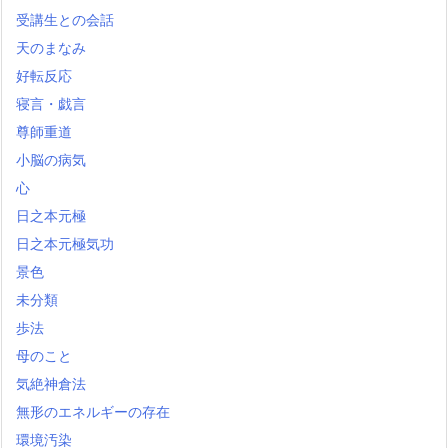
受講生との会話
天のまなみ
好転反応
寝言・戯言
尊師重道
小脳の病気
心
日之本元極
日之本元極気功
景色
未分類
歩法
母のこと
気絶神倉法
無形のエネルギーの存在
環境汚染