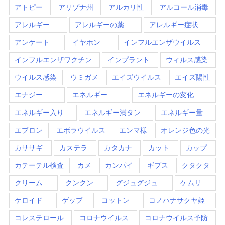
アトピー
アリゾナ州
アルカリ性
アルコール消毒
アレルギー
アレルギーの薬
アレルギー症状
アンケート
イヤホン
インフルエンザウイルス
インフルエンザワクチン
インプラント
ウィルス感染
ウイルス感染
ウミガメ
エイズウイルス
エイズ陽性
エナジー
エネルギー
エネルギーの変化
エネルギー入り
エネルギー満タン
エネルギー量
エプロン
エボラウイルス
エンマ様
オレンジ色の光
カササギ
カステラ
カタカナ
カット
カップ
カテーテル検査
カメ
カンパイ
ギブス
クタクタ
クリーム
クンクン
グジュグジュ
ケムリ
ケロイド
ゲップ
コットン
コノハナサクヤ姫
コレステロール
コロナウイルス
コロナウイルス予防