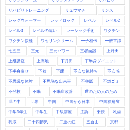
リハビリトレーニング
リュウマチ
リンス
レッグウォーマー
レッドロック
レベル
レベル2
レベル3
レベルの違い
レーシック手術
ワクチン
ワクチン接種
ワセリンクリーム
一子相伝
一般常識
七五三
三元
三元パワー
三者面談
上丹田
上級講座
上高地
下丹田
下半身ダイエット
下半身痩せ
下着
下腿
不安な気持ち
不安感
不思議な体験
不思議な出来事
不整脈
不燃ゴミ
不登校
不眠
不眠症改善
世のため人のため
世の中
世界
中国
中国から日本
中国福建省
中学3年生
中学生
中級講座
主訴
乗鞍
乳歯
乳液
二十四節気
二重の虹
五台山
京都