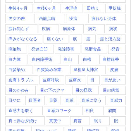
生後4ヶ月
生後6ヶ月
生理痛
田植え
甲状腺
男女の差
画龍点睛
疫病
疲れない身体
疲れ知らず
疾病
病原体
病気
病状
痒みがなくなる
痛くない
痰
癌
癌と漢方薬
癌細胞
発達凸凹
発達障害
発酵食品
発音
白内障
白内障手術
白山
白檀
白檀線香
白髪染め
白髪染め卒業
皇祖皇太神宮
皮膚
皮膚トラブル
皮膚呼吸
皮膚炎
目
目が悪い
目のかゆみ
目の下のクマ
目の怪我
目の病気
目やに
目医者
目薬
直感
直感に従う
直感力
直感力を磨く
直感力ワーク
相良
眉間
真っ赤な夕焼け
真夜中
真言
眠り
眼
眼の病気
眼内レンズ
睡眠
睡眠薬
瞑想