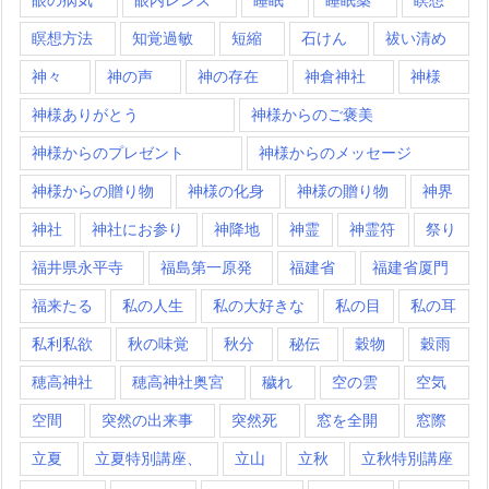
瞑想方法
知覚過敏
短縮
石けん
祓い清め
神々
神の声
神の存在
神倉神社
神様
神様ありがとう
神様からのご褒美
神様からのプレゼント
神様からのメッセージ
神様からの贈り物
神様の化身
神様の贈り物
神界
神社
神社にお参り
神降地
神霊
神霊符
祭り
福井県永平寺
福島第一原発
福建省
福建省厦門
福来たる
私の人生
私の大好きな
私の目
私の耳
私利私欲
秋の味覚
秋分
秘伝
穀物
穀雨
穂高神社
穂高神社奥宮
穢れ
空の雲
空気
空間
突然の出来事
突然死
窓を全開
窓際
立夏
立夏特別講座、
立山
立秋
立秋特別講座