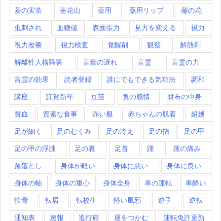
菱の実茶
蓮花山
薬用
薬用リップ
藤の花
虫刺され
血糖値
表面張力
見方を変える
視力
視力改善
視力検査
覚醒剤
観察
解熱剤
解離性人格障害
言葉の遅れ
言霊
言霊の力
言霊の効果
読者登録
誰にでもできる気功法
調和
講座
謹賀新年
豆苗
負の感情
財布の中身
貧血
質素な食事
赤い服
赤ちゃんの肌着
超越
足が細く
足のむくみ
足の冷え
足の指
足の甲
足の甲の浮腫
足の裏
足首
踵
踵の痛み
踵落とし
身体が軽い
身体に悪い
身体に良い
身体の軸
身体の重心
身体全身
車の運転
車酔い
軟骨
転居
転校生
軽い風邪
逆子
逆転
通知表
速報
進行癌
運をつかむ
運転免許更新