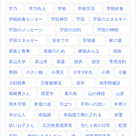
学力
学力向上
学校
学校生活
学校給食
学校給食センター
宇佐神宮
宇宙
宇宙のエネルギー
宇宙のメッセージ
宇宙の法則
宇宙の神様
宇宙エネルギー
安全です
安堵感
家の場
家族と食事
家族のため
家族みんな
宿命
富山大学
富山市
寒露
寝具
寝言
専用洗剤
尊師
小さい物
小周天
小学3年生
小満
小腸
小顔効果
少食健康法
就学
就学時健診
尾崎豊さん
尾鷲市
屋久島
山の神様
山彦
岡本天明
希望の道
干ばつ
平和への思い
年寄り
幸せな人
幸福感
幸福感で満たされる
幸運
幼いお子さん
広汎性発達障害
当たり前の日常
彩雲
役割
微細なエネルギー
徳
徳島県阿南市
心