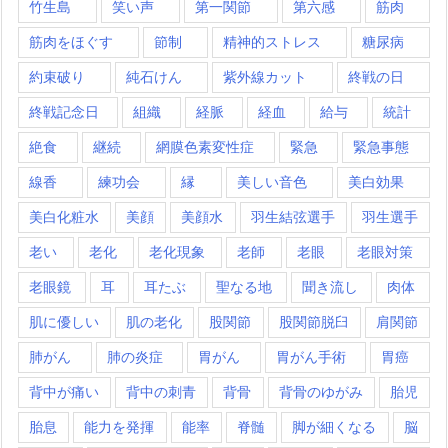
竹生島
笑い声
第一関節
第六感
筋肉
筋肉をほぐす
節制
精神的ストレス
糖尿病
約束破り
純石けん
紫外線カット
終戦の日
終戦記念日
組織
経脈
経血
給与
統計
絶食
継続
網膜色素変性症
緊急
緊急事態
線香
練功会
縁
美しい音色
美白効果
美白化粧水
美顔
美顔水
羽生結弦選手
羽生選手
老い
老化
老化現象
老師
老眼
老眼対策
老眼鏡
耳
耳たぶ
聖なる地
聞き流し
肉体
肌に優しい
肌の老化
股関節
股関節脱臼
肩関節
肺がん
肺の炎症
胃がん
胃がん手術
胃癌
背中が痛い
背中の刺青
背骨
背骨のゆがみ
胎児
胎息
能力を発揮
能率
脊髄
脚が細くなる
脳