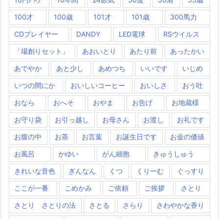
100才
100歳
101才
101歳
300馬力
CDプレイヤー
DANDY
LED電球
RSウイルス
「場創りセット」
あおいとり
あたり前
あったかい
あでやか
あと少し
あめつち
いいです
いじめ
いつの間にか
おいしいコーヒー
おいしさ
おう吐
おなら
おへそ
おやま
お告げ
お地蔵様
お守り袋
お引っ越し
お母さん
お渡し
お礼です
お腹の中
お茶
お言葉
お誕生日です
お金の価値
お風呂
かゆい
がん細胞
きゅうしゅう
きれいな音色
ぎんなん
くつ
くりーむ
ぐっすり
ここが一番
こめかみ
ご依頼
ご挨拶
さとり
さとり さとりの法
さとる
さらり
さわやかな香り