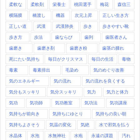
柔軟な
柔軟剤
栄養士
桃田選手
梅花
森信三
横隔膜
橋渡し
機器
次元上昇
正しい生き方
正しい道
武漢
武漢肺炎
歩き
歩きやすい靴
歩き方
歩法
歯ならび
歯列
歯医者さん
歯磨き
歯磨き剤
歯磨き粉
歯茎の腫れ
死にたい気持ち
毎日がクリスマス
毎日の生活
毒物
毒素
毒素排出
毛染め
気のめぐり改善
気のエネルギー
気の流れ
気の流れを良くする
気分もスッキリ
気分スッキリ
気力
気力と体力
気功
気功師
気功教室
気功法
気功講座
気持ちが前向き
気持ちにゆとり
気持ちの良い朝
気持ちよさそう
気温の変化
気絶
水で邪気を払う
水晶体
水泡
水無神社
水疱
永遠の課題
汚れ