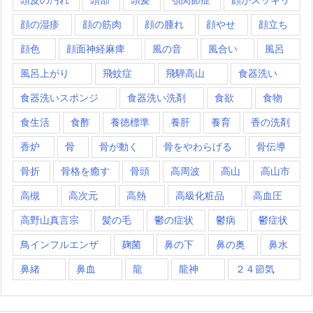
顔の湿疹
顔の筋肉
顔の腫れ
顔やせ
顔立ち
顔色
顔面神経麻痺
風の音
風合い
風呂
風呂上がり
飛蚊症
飛騨高山
食器洗い
食器洗いスポンジ
食器洗い洗剤
食欲
食物
食生活
食酢
養徳標準
養肝
養育
香の洗剤
香炉
骨
骨が動く
骨をやわらげる
骨伝導
骨折
骨格を癒す
骨頭
高周波
高山
高山市
高槻
高次元
高熱
高級化粧品
高血圧
高野山真言宗
髪の毛
鬱の症状
鬱病
鬱症状
鳥インフルエンザ
麹菌
鼻の下
鼻の奥
鼻水
鼻緒
鼻血
龍
龍神
２４節気