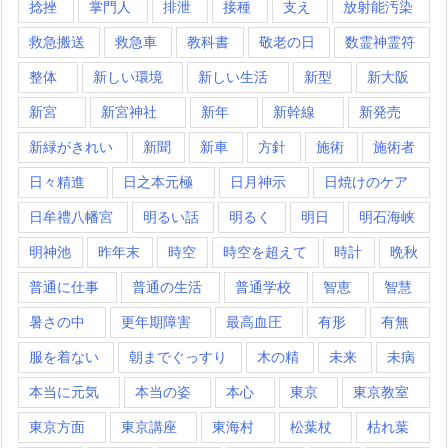
捻挫
掌門人
排泄
接種
支え
放射能汚染
救急搬送
救急車
教科書
敬老の日
数霊神霊符
整体
新しい環境
新しい生活
新型
新大阪
新宮
新宮神社
新年
新幹線
新発売
新緑がきれい
新聞
新車
方針
施術
施術者
日々精進
日之本元極
日月神示
日焼けのケア
日牟禮八幡宮
明るい話
明るく
明日
明石海峡
明神池
昨年末
時空
時空を超えて
時計
晩秋
普通に仕事
普通の生活
普通学校
智恵
智慧
暑さの中
更年期障害
最高血圧
有形
有無
服を着ない
朝までぐっすり
木の精
未来
未病
本当に元気
本当の姿
本心
東京
東京教室
東京方面
東京講座
東海村
松葉杖
枯れ葉