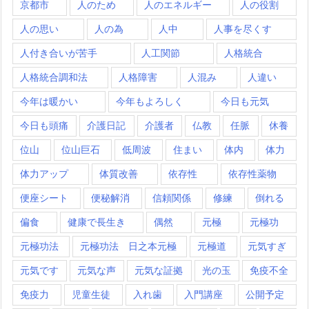
京都市
人のため
人のエネルギー
人の役割
人の思い
人の為
人中
人事を尽くす
人付き合いが苦手
人工関節
人格統合
人格統合調和法
人格障害
人混み
人違い
今年は暖かい
今年もよろしく
今日も元気
今日も頭痛
介護日記
介護者
仏教
任脈
休養
位山
位山巨石
低周波
住まい
体内
体力
体力アップ
体質改善
依存性
依存性薬物
便座シート
便秘解消
信頼関係
修練
倒れる
偏食
健康で長生き
偶然
元極
元極功
元極功法
元極功法 日之本元極
元極道
元気すぎ
元気です
元気な声
元気な証拠
光の玉
免疫不全
免疫力
児童生徒
入れ歯
入門講座
公開予定