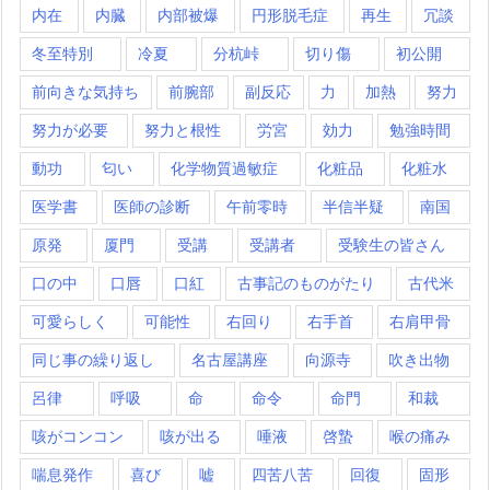
内在
内臓
内部被爆
円形脱毛症
再生
冗談
冬至特別
冷夏
分杭峠
切り傷
初公開
前向きな気持ち
前腕部
副反応
力
加熱
努力
努力が必要
努力と根性
労宮
効力
勉強時間
動功
匂い
化学物質過敏症
化粧品
化粧水
医学書
医師の診断
午前零時
半信半疑
南国
原発
厦門
受講
受講者
受験生の皆さん
口の中
口唇
口紅
古事記のものがたり
古代米
可愛らしく
可能性
右回り
右手首
右肩甲骨
同じ事の繰り返し
名古屋講座
向源寺
吹き出物
呂律
呼吸
命
命令
命門
和裁
咳がコンコン
咳が出る
唾液
啓蟄
喉の痛み
喘息発作
喜び
嘘
四苦八苦
回復
固形