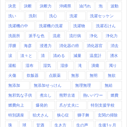
決意
決断
決断力
沖縄県
油汚れ
泡
波動
洗い
洗剤
洗心
洗濯
洗濯セッケン
洗濯機の中
洗濯機の洗濯
洗濯物
洗濯石けん
洗面所
派手な色
流産
流行病
浄化
浄化力
浮腫
海彦
浸透力
消化器の癌
消化器官
消去
涙
淡々と
清
清める
減量
温度計
湧水
湯船
湿布
湿気
湿疹
滝
潰瘍
濁り
火傷
炊飯器
点眼薬
無形
無明
無欲
無添加
無添加せっけん
無理無理
無給
無邪気な子供
煮出し
熊野古道
熱いパワー
燃費
燃費向上
爆発的
爪が丈夫に
特別支援学校
特別講座
狛犬さん
狭心症
獅子舞
玄関の掃除
珠
球
甘酒
生き方
生の声
生後1ヶ月