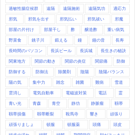
過敏性腸症候群
遠隔
遠隔施術
遠隔気功
適応力
邪気
邪気を出す
邪気払い
邪気祓い
邪魔
部屋の片付け
部屋干し
酢
醸造酢
重い病気
野菜食
銚子川
鍛える
鐘
鐘の音
長寿
長時間のパソコン
長浜ビール
長浜城
長生きの秘訣
関東地方
関節の動き
関節の炎症
関節痛
防御
防御する
防御法
除菌剤
陰陽
陰陽バランス
陽の気
集中力
雑念
雑菌
難病
雪道
雲消し
電気自動車
電磁波対策
電話
霊
青い光
青森
青空
静功
静脈瘤
靱帯
靱帯損傷
靱帯断裂
鞍馬寺
響き
頑張り
頑張りましょ
頓服
頓服薬
頭痛
頭皮
頭皮の汚れ
頭部
頭髪
顎関節症
顔がスッキリ