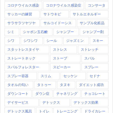
コロナウイルス感染
コロナウイルス感染症
コンサータ
サッカーの練習
サトウキビ
サトルエネルギー
サラサラツヤツヤ
サルコイドーシス
サンプル化粧品
シミ
シャボン玉石鹸
シャンプー
シャンプー剤
シワ
シワシワ
シール
ジャズミン
スキー
スタットレスタイヤ
ストレス
ストレッチ
ストレートネック
ストーブ
スバル
スバルフォレスター
スピーカー
スプレー
スプレー容器
スリム
セッケン
セドナ
タオルの匂い
タトゥー
タヌキ
ダイエット成功
ダウンコート
ダウン症
チャネリング
チョコレート
デイサービス
デトックス
デトックス効果
デトックス風呂
トイレ
トレーニング
ドライカレー