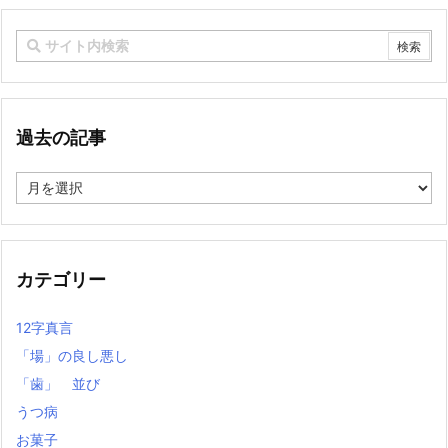
過去の記事
過
去
の
記
事
カテゴリー
12字真言
「場」の良し悪し
「歯」 並び
うつ病
お菓子