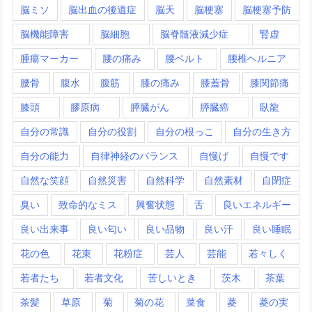
脳ミソ
脳出血の後遺症
脳天
脳梗塞
脳梗塞予防
脳機能障害
脳細胞
脳脊髄液減少症
腎虚
腫瘍マーカー
腰の痛み
腰ベルト
腰椎ヘルニア
腰骨
腹水
腹筋
膝の痛み
膝蓋骨
膝関節痛
膝頭
膠原病
膵臓がん
膵臓癌
臥龍
自分の常識
自分の役割
自分の根っこ
自分の生き方
自分の能力
自律神経のバランス
自慢げ
自慢です
自然な笑顔
自然災害
自然科学
自然素材
自閉症
臭い
致命的なミス
興奮状態
舌
良いエネルギー
良い出来事
良い匂い
良い品物
良い汗
良い睡眠
花の色
花束
花粉症
芸人
芸能
若々しく
若者たち
若者文化
苦しいとき
茨木
茶葉
茶髪
草原
菊
菊の花
菜食
菱
菱の実