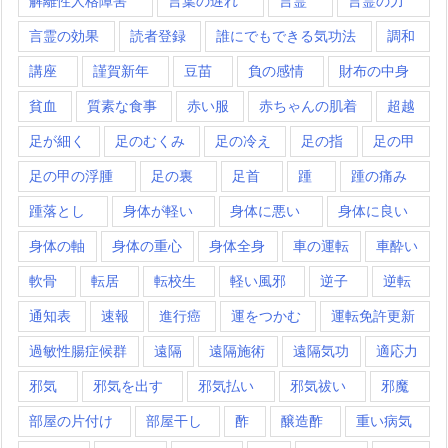
解離性人格障害
言葉の遅れ
言霊
言霊の力
言霊の効果
読者登録
誰にでもできる気功法
調和
講座
謹賀新年
豆苗
負の感情
財布の中身
貧血
質素な食事
赤い服
赤ちゃんの肌着
超越
足が細く
足のむくみ
足の冷え
足の指
足の甲
足の甲の浮腫
足の裏
足首
踵
踵の痛み
踵落とし
身体が軽い
身体に悪い
身体に良い
身体の軸
身体の重心
身体全身
車の運転
車酔い
軟骨
転居
転校生
軽い風邪
逆子
逆転
通知表
速報
進行癌
運をつかむ
運転免許更新
過敏性腸症候群
遠隔
遠隔施術
遠隔気功
適応力
邪気
邪気を出す
邪気払い
邪気祓い
邪魔
部屋の片付け
部屋干し
酢
醸造酢
重い病気