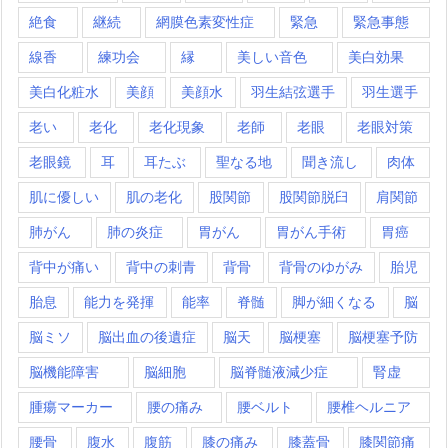
絶食
継続
網膜色素変性症
緊急
緊急事態
線香
練功会
縁
美しい音色
美白効果
美白化粧水
美顔
美顔水
羽生結弦選手
羽生選手
老い
老化
老化現象
老師
老眼
老眼対策
老眼鏡
耳
耳たぶ
聖なる地
聞き流し
肉体
肌に優しい
肌の老化
股関節
股関節脱臼
肩関節
肺がん
肺の炎症
胃がん
胃がん手術
胃癌
背中が痛い
背中の刺青
背骨
背骨のゆがみ
胎児
胎息
能力を発揮
能率
脊髄
脚が細くなる
脳
脳ミソ
脳出血の後遺症
脳天
脳梗塞
脳梗塞予防
脳機能障害
脳細胞
脳脊髄液減少症
腎虚
腫瘍マーカー
腰の痛み
腰ベルト
腰椎ヘルニア
腰骨
腹水
腹筋
膝の痛み
膝蓋骨
膝関節痛