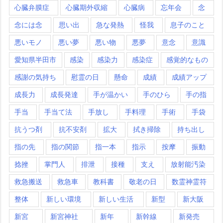
心臓弁膜症
心臓期外収縮
心臓病
忘年会
念
念には念
思い出
急な発熱
怪我
息子のこと
悪いモノ
悪い夢
悪い物
悪夢
意念
意識
愛知県半田市
感染
感染力
感染症
感覚的なもの
感謝の気持ち
慰霊の日
懸命
成績
成績アップ
成長力
成長発達
手が温かい
手のひら
手の指
手当
手当て法
手放し
手料理
手術
手袋
抗うつ剤
抗不安剤
拡大
拭き掃除
持ち出し
指の先
指の関節
指一本
指示
按摩
振動
捻挫
掌門人
排泄
接種
支え
放射能汚染
救急搬送
救急車
教科書
敬老の日
数霊神霊符
整体
新しい環境
新しい生活
新型
新大阪
新宮
新宮神社
新年
新幹線
新発売