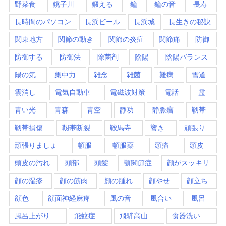
野菜食
銚子川
鍛える
鐘
鐘の音
長寿
長時間のパソコン
長浜ビール
長浜城
長生きの秘訣
関東地方
関節の動き
関節の炎症
関節痛
防御
防御する
防御法
除菌剤
陰陽
陰陽バランス
陽の気
集中力
雑念
雑菌
難病
雪道
雲消し
電気自動車
電磁波対策
電話
霊
青い光
青森
青空
静功
静脈瘤
靱帯
靱帯損傷
靱帯断裂
鞍馬寺
響き
頑張り
頑張りましょ
頓服
頓服薬
頭痛
頭皮
頭皮の汚れ
頭部
頭髪
顎関節症
顔がスッキリ
顔の湿疹
顔の筋肉
顔の腫れ
顔やせ
顔立ち
顔色
顔面神経麻痺
風の音
風合い
風呂
風呂上がり
飛蚊症
飛騨高山
食器洗い