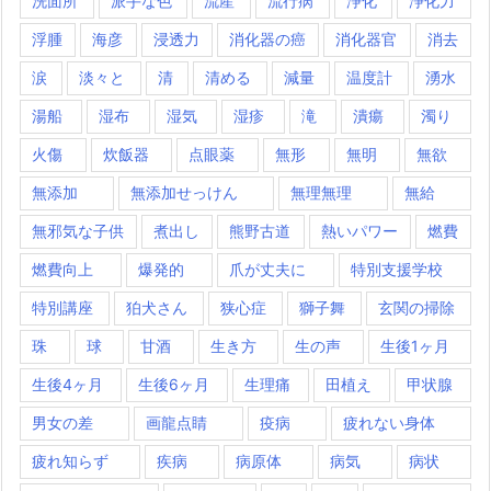
洗面所
派手な色
流産
流行病
浄化
浄化力
浮腫
海彦
浸透力
消化器の癌
消化器官
消去
涙
淡々と
清
清める
減量
温度計
湧水
湯船
湿布
湿気
湿疹
滝
潰瘍
濁り
火傷
炊飯器
点眼薬
無形
無明
無欲
無添加
無添加せっけん
無理無理
無給
無邪気な子供
煮出し
熊野古道
熱いパワー
燃費
燃費向上
爆発的
爪が丈夫に
特別支援学校
特別講座
狛犬さん
狭心症
獅子舞
玄関の掃除
珠
球
甘酒
生き方
生の声
生後1ヶ月
生後4ヶ月
生後6ヶ月
生理痛
田植え
甲状腺
男女の差
画龍点睛
疫病
疲れない身体
疲れ知らず
疾病
病原体
病気
病状