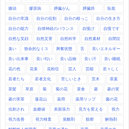
膝頭
膠原病
膵臓がん
膵臓癌
臥龍
自分の常識
自分の役割
自分の根っこ
自分の生き方
自分の能力
自律神経のバランス
自慢げ
自慢です
自然な笑顔
自然災害
自然科学
自然素材
自閉症
臭い
致命的なミス
興奮状態
舌
良いエネルギー
良い出来事
良い匂い
良い品物
良い汗
良い睡眠
花の色
花束
花粉症
芸人
芸能
若々しく
若者たち
若者文化
苦しいとき
茨木
茶葉
茶髪
草原
菊
菊の花
菜食
菱
菱の実
菱の実茶
蓮花山
薬用
薬用リップ
藤の花
虫刺され
血糖値
表面張力
見方を変える
視力
視力改善
視力検査
覚醒剤
観察
解熱剤