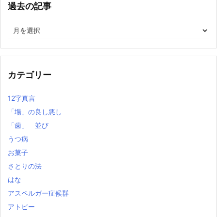
過去の記事
過
去
の
記
事
カテゴリー
12字真言
「場」の良し悪し
「歯」 並び
うつ病
お菓子
さとりの法
はな
アスペルガー症候群
アトピー