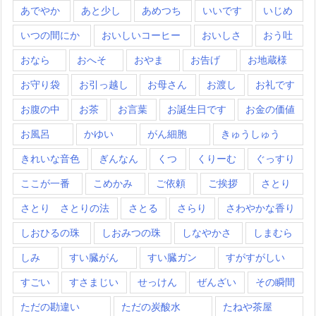
あでやか
あと少し
あめつち
いいです
いじめ
いつの間にか
おいしいコーヒー
おいしさ
おう吐
おなら
おへそ
おやま
お告げ
お地蔵様
お守り袋
お引っ越し
お母さん
お渡し
お礼です
お腹の中
お茶
お言葉
お誕生日です
お金の価値
お風呂
かゆい
がん細胞
きゅうしゅう
きれいな音色
ぎんなん
くつ
くりーむ
ぐっすり
ここが一番
こめかみ
ご依頼
ご挨拶
さとり
さとり さとりの法
さとる
さらり
さわやかな香り
しおひるの珠
しおみつの珠
しなやかさ
しまむら
しみ
すい臓がん
すい臓ガン
すがすがしい
すごい
すさまじい
せっけん
ぜんざい
その瞬間
ただの勘違い
ただの炭酸水
たねや茶屋