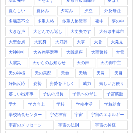
増田先生
声を出す
変形性股関節症
夏ばて
夏らしい
夏休み
夕涼み
夕立
外反母趾
多臓器不全
多重人格
多重人格障害
夜中
夢の中
大きな声
大どんでん返し
大丈夫です
大分県中津市
大型台風
大変身
大好評
大寒
大暑
大発見
大神神社
大谷翔平選手
大阪講座
大雨警報
大雪
大震災
天からのお知らせ
天の声
天の御中主
天の神様
天の采配
天命
天地
天災
天目
好転反応
姿勢
姿勢を正しく
威力
嬉しいお便り
嬉しい出来事
子供の成長
子供への脅し
子宮筋腫
学力
学力向上
学校
学校生活
学校給食
学校給食センター
宇佐神宮
宇宙
宇宙のエネルギー
宇宙のメッセージ
宇宙の法則
宇宙の神様