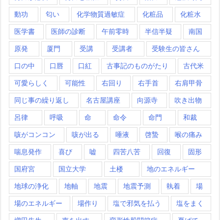
動功
匂い
化学物質過敏症
化粧品
化粧水
医学書
医師の診断
午前零時
半信半疑
南国
原発
厦門
受講
受講者
受験生の皆さん
口の中
口唇
口紅
古事記のものがたり
古代米
可愛らしく
可能性
右回り
右手首
右肩甲骨
同じ事の繰り返し
名古屋講座
向源寺
吹き出物
呂律
呼吸
命
命令
命門
和裁
咳がコンコン
咳が出る
唾液
啓蟄
喉の痛み
喘息発作
喜び
嘘
四苦八苦
回復
固形
国府宮
国立大学
土楼
地のエネルギー
地球の浄化
地軸
地震
地震予測
執着
場
場のエネルギー
場作り
塩で邪気を払う
塩をまく