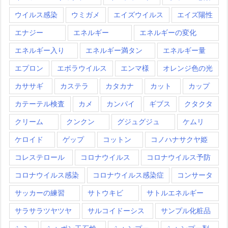
ウイルス感染
ウミガメ
エイズウイルス
エイズ陽性
エナジー
エネルギー
エネルギーの変化
エネルギー入り
エネルギー満タン
エネルギー量
エプロン
エボラウイルス
エンマ様
オレンジ色の光
カササギ
カステラ
カタカナ
カット
カップ
カテーテル検査
カメ
カンパイ
ギブス
クタクタ
クリーム
クンクン
グジュグジュ
ケムリ
ケロイド
ゲップ
コットン
コノハナサクヤ姫
コレステロール
コロナウイルス
コロナウイルス予防
コロナウイルス感染
コロナウイルス感染症
コンサータ
サッカーの練習
サトウキビ
サトルエネルギー
サラサラツヤツヤ
サルコイドーシス
サンプル化粧品