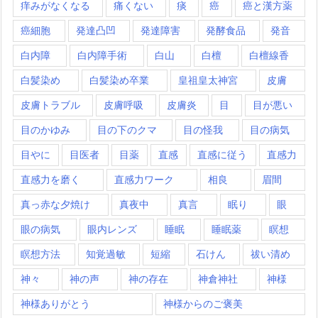
痒みがなくなる
痛くない
痰
癌
癌と漢方薬
癌細胞
発達凸凹
発達障害
発酵食品
発音
白内障
白内障手術
白山
白檀
白檀線香
白髪染め
白髪染め卒業
皇祖皇太神宮
皮膚
皮膚トラブル
皮膚呼吸
皮膚炎
目
目が悪い
目のかゆみ
目の下のクマ
目の怪我
目の病気
目やに
目医者
目薬
直感
直感に従う
直感力
直感力を磨く
直感力ワーク
相良
眉間
真っ赤な夕焼け
真夜中
真言
眠り
眼
眼の病気
眼内レンズ
睡眠
睡眠薬
瞑想
瞑想方法
知覚過敏
短縮
石けん
祓い清め
神々
神の声
神の存在
神倉神社
神様
神様ありがとう
神様からのご褒美