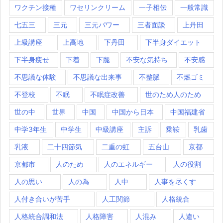
ワクチン接種
ワセリンクリーム
一子相伝
一般常識
七五三
三元
三元パワー
三者面談
上丹田
上級講座
上高地
下丹田
下半身ダイエット
下半身痩せ
下着
下腿
不安な気持ち
不安感
不思議な体験
不思議な出来事
不整脈
不燃ゴミ
不登校
不眠
不眠症改善
世のため人のため
世の中
世界
中国
中国から日本
中国福建省
中学3年生
中学生
中級講座
主訴
乗鞍
乳歯
乳液
二十四節気
二重の虹
五台山
京都
京都市
人のため
人のエネルギー
人の役割
人の思い
人の為
人中
人事を尽くす
人付き合いが苦手
人工関節
人格統合
人格統合調和法
人格障害
人混み
人違い