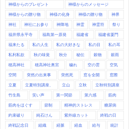
神様からのプレゼント
神様からのメッセージ
神様からの贈り物
神様の化身
神様の贈り物
神界
神社
神社にお参り
神降地
神霊
神霊符
祭り
福井県永平寺
福島第一原発
福建省
福建省厦門
福来たる
私の人生
私の大好きな
私の目
私の耳
私利私欲
秋の味覚
秋分
秘伝
穀物
穀雨
穂高神社
穂高神社奥宮
穢れ
空の雲
空気
空間
突然の出来事
突然死
窓を全開
窓際
立夏
立夏特別講座、
立山
立秋
立秋特別講座
竹生島
笑い声
第一関節
第六感
筋肉
筋肉をほぐす
節制
精神的ストレス
糖尿病
約束破り
純石けん
紫外線カット
終戦の日
終戦記念日
組織
経脈
経血
給与
統計