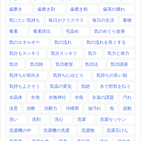
歯磨き
歯磨き剤
歯磨き粉
歯茎の腫れ
死にたい気持ち
毎日がクリスマス
毎日の生活
毒物
毒素
毒素排出
毛染め
気のめぐり改善
気のエネルギー
気の流れ
気の流れを良くする
気分もスッキリ
気分スッキリ
気力
気力と体力
気功
気功師
気功教室
気功法
気功講座
気持ちが前向き
気持ちにゆとり
気持ちの良い朝
気持ちよさそう
気温の変化
気絶
水で邪気を払う
水晶体
水泡
水無神社
水疱
永遠の課題
汚れ
決意
決断
決断力
沖縄県
油汚れ
泡
波動
洗い
洗剤
洗心
洗濯
洗濯セッケン
洗濯機の中
洗濯機の洗濯
洗濯物
洗濯石けん