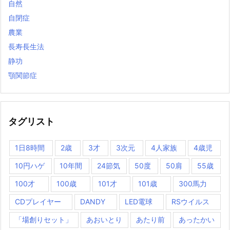
自然
自閉症
農業
長寿長生法
静功
顎関節症
タグリスト
1日8時間
2歳
3才
3次元
4人家族
4歳児
10円ハゲ
10年間
24節気
50度
50肩
55歳
100才
100歳
101才
101歳
300馬力
CDプレイヤー
DANDY
LED電球
RSウイルス
「場創りセット」
あおいとり
あたり前
あったかい