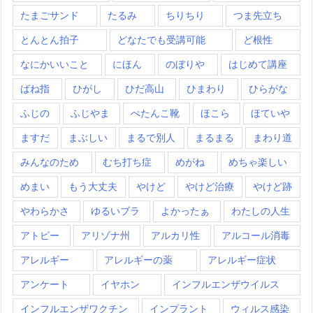
たまごサンド
たるみ
ちりちり
つま先立ち
とんとん拍子
どなたでも受講可能
ど根性
なにかいいこと
にほん
のぼりや
はじめて講座
ばね指
ひがし
ひだ高山
ひまわり
ひらがな
ふじの
ふじやま
ぺたんこ靴
ほこら
ほていや
ますだ
まぶしい
まるで別人
まるまる
まわり道
みんなのため
むち打ち症
めがね
めちゃ楽しい
めまい
もう大丈夫
やけど
やけど治療
やけど跡
やわらかさ
ゆるいブラ
よかったぁ
わたしの人生
アトピー
アリゾナ州
アルカリ性
アルコール消毒
アレルギー
アレルギーの薬
アレルギー症状
アンケート
イヤホン
インフルエンザウイルス
インフルエンザワクチン
インプラント
ウィルス感染