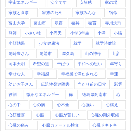
宇宙エネルギー
安全です
安堵感
家の場
家族と食事
家族のため
家族みんな
宿命
富山大学
富山市
寒露
寝具
寝言
専用洗剤
尊師
小さい物
小周天
小学3年生
小満
小腸
小顔効果
少食健康法
就学
就学時健診
尾崎豊さん
尾鷲市
屋久島
山の神様
山彦
岡本天明
希望の道
干ばつ
平和への思い
年寄り
幸せな人
幸福感
幸福感で満たされる
幸運
幼いお子さん
広汎性発達障害
当たり前の日常
彩雲
役割
微細なエネルギー
徳
徳島県阿南市
心
心の中
心の病
心不全
心強い
心構え
心筋梗塞
心臓
心臓が苦しい
心臓の期外収縮
心臓の痛み
心臓カテーテル検査
心臓ドキドキ