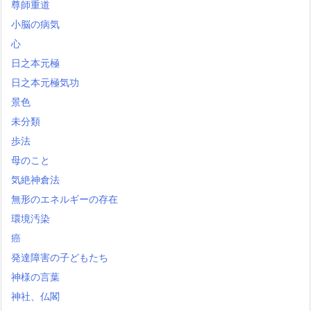
尊師重道
小脳の病気
心
日之本元極
日之本元極気功
景色
未分類
歩法
母のこと
気絶神倉法
無形のエネルギーの存在
環境汚染
癌
発達障害の子どもたち
神様の言葉
神社、仏閣