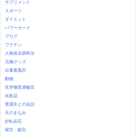
サプリメント
スポーツ
ダイエット
パワーカード
ブログ
ワクチン
人格統合調和法
元極グッズ
出毒素風呂
動物
化学物質過敏症
化粧品
受講生との会話
天のまなみ
好転反応
寝言・戯言