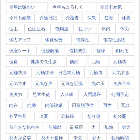
今年は暖かい
今年もよろしく
今日も元気
今日も頭痛
介護日記
介護者
仏教
任脈
休養
位山
位山巨石
低周波
住まい
体内
体力
体力アップ
体質改善
依存性
依存性薬物
便座シート
便秘解消
信頼関係
修練
倒れる
偏食
健康で長生き
偶然
元極
元極功
元極功法
元極功法 日之本元極
元極道
元気すぎ
元気です
元気な声
元気な証拠
光の玉
免疫不全
免疫力
児童生徒
入れ歯
入門講座
公開予定
内在
内臓
内部被爆
円形脱毛症
再生
冗談
冬至特別
冷夏
分杭峠
切り傷
初公開
前向きな気持ち
前腕部
副反応
力
加熱
努力
努力が必要
努力と根性
労宮
効力
勉強時間