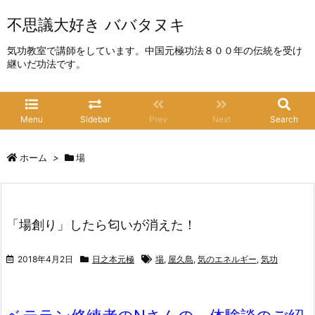
不思議大好き ババタヌキ
気功教室で講師をしています。中国元極功法８００年の伝統を受け
継いだ功法です。
Menu
Sidebar
Prev
Next
Search
ホーム
>
場
「場創り」したら匂いが消えた！
2018年4月2日
日之本元極
場
,
屋久島
,
気のエネルギー
,
気功