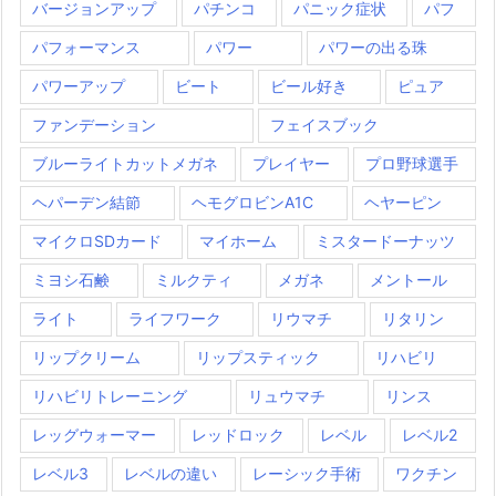
バージョンアップ
パチンコ
パニック症状
パフ
パフォーマンス
パワー
パワーの出る珠
パワーアップ
ビート
ビール好き
ピュア
ファンデーション
フェイスブック
ブルーライトカットメガネ
プレイヤー
プロ野球選手
ヘパーデン結節
ヘモグロビンA1C
ヘヤーピン
マイクロSDカード
マイホーム
ミスタードーナッツ
ミヨシ石鹸
ミルクティ
メガネ
メントール
ライト
ライフワーク
リウマチ
リタリン
リップクリーム
リップスティック
リハビリ
リハビリトレーニング
リュウマチ
リンス
レッグウォーマー
レッドロック
レベル
レベル2
レベル3
レベルの違い
レーシック手術
ワクチン