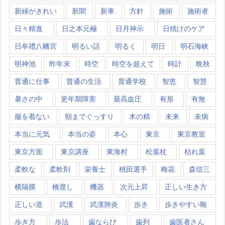
新緑がきれい
新聞
新車
方針
施術
施術者
日々精進
日之本元極
日月神示
日焼けのケア
日牟禮八幡宮
明るい話
明るく
明日
明石海峡
明神池
昨年末
時空
時空を超えて
時計
晩秋
普通に仕事
普通の生活
普通学校
智恵
智慧
暑さの中
更年期障害
最高血圧
有形
有無
服を着ない
朝までぐっすり
木の精
未来
未病
本当に元気
本当の姿
本心
東京
東京教室
東京方面
東京講座
東海村
松葉杖
枯れ葉
柔軟な
柔軟剤
栄養士
桃田選手
梅花
森信三
横隔膜
橋渡し
機器
次元上昇
正しい生き方
正しい道
武漢
武漢肺炎
歩き
歩きやすい靴
歩き方
歩法
歯ならび
歯列
歯医者さん