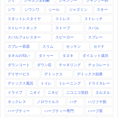
シミ
シャボン玉石鹸
シャンプー
シャンプー剤
シワ
シワシワ
シール
ジャズミン
スキー
スタットレスタイヤ
ストレス
ストレッチ
ストレートネック
ストーブ
スバル
スバルフォレスター
スピーカー
スプレー
スプレー容器
スリム
セッケン
セドナ
タオルの匂い
タトゥー
タヌキ
ダイエット成功
ダウンコート
ダウン症
チャネリング
チョコレート
デイサービス
デトックス
デトックス効果
デトックス風呂
トイレ
トレーニング
ドライカレー
ドライブ
ニオイ
ニキビ
ニコニコ笑顔
ヌルヌル
ネックレス
ノロウイルス
ハチ
ハリツヤ肌
ハーブティー
ハーブティー専門
ハーブ茶