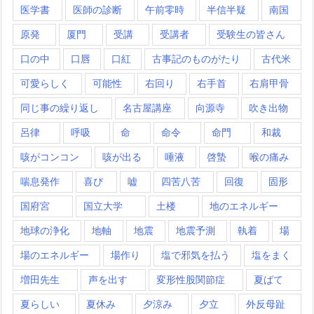
医学書
医師の診断
午前零時
半信半疑
南国
原発
厦門
受講
受講者
受験生の皆さん
口の中
口唇
口紅
古事記のものがたり
古代米
可愛らしく
可能性
右回り
右手首
右肩甲骨
同じ事の繰り返し
名古屋講座
向源寺
吹き出物
呂律
呼吸
命
命令
命門
和裁
咳がコンコン
咳が出る
唾液
啓蟄
喉の痛み
喘息発作
喜び
嘘
四苦八苦
回復
固形
国府宮
国立大学
土楼
地のエネルギー
地球の浄化
地軸
地震
地震予測
執着
場
場のエネルギー
場作り
塩で邪気を払う
塩をまく
増田先生
声を出す
変形性股関節症
夏ばて
夏らしい
夏休み
夕涼み
夕立
外反母趾