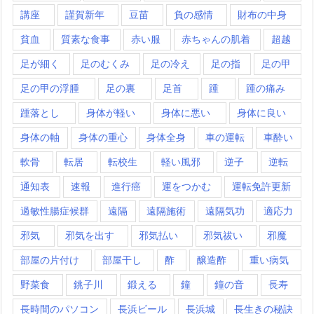
講座
謹賀新年
豆苗
負の感情
財布の中身
貧血
質素な食事
赤い服
赤ちゃんの肌着
超越
足が細く
足のむくみ
足の冷え
足の指
足の甲
足の甲の浮腫
足の裏
足首
踵
踵の痛み
踵落とし
身体が軽い
身体に悪い
身体に良い
身体の軸
身体の重心
身体全身
車の運転
車酔い
軟骨
転居
転校生
軽い風邪
逆子
逆転
通知表
速報
進行癌
運をつかむ
運転免許更新
過敏性腸症候群
遠隔
遠隔施術
遠隔気功
適応力
邪気
邪気を出す
邪気払い
邪気祓い
邪魔
部屋の片付け
部屋干し
酢
醸造酢
重い病気
野菜食
銚子川
鍛える
鐘
鐘の音
長寿
長時間のパソコン
長浜ビール
長浜城
長生きの秘訣