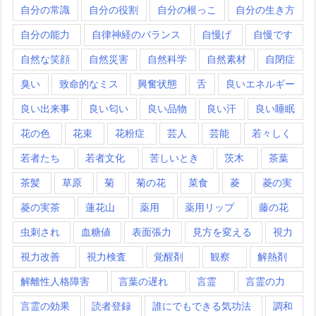
自分の常識
自分の役割
自分の根っこ
自分の生き方
自分の能力
自律神経のバランス
自慢げ
自慢です
自然な笑顔
自然災害
自然科学
自然素材
自閉症
臭い
致命的なミス
興奮状態
舌
良いエネルギー
良い出来事
良い匂い
良い品物
良い汗
良い睡眠
花の色
花束
花粉症
芸人
芸能
若々しく
若者たち
若者文化
苦しいとき
茨木
茶葉
茶髪
草原
菊
菊の花
菜食
菱
菱の実
菱の実茶
蓮花山
薬用
薬用リップ
藤の花
虫刺され
血糖値
表面張力
見方を変える
視力
視力改善
視力検査
覚醒剤
観察
解熱剤
解離性人格障害
言葉の遅れ
言霊
言霊の力
言霊の効果
読者登録
誰にでもできる気功法
調和