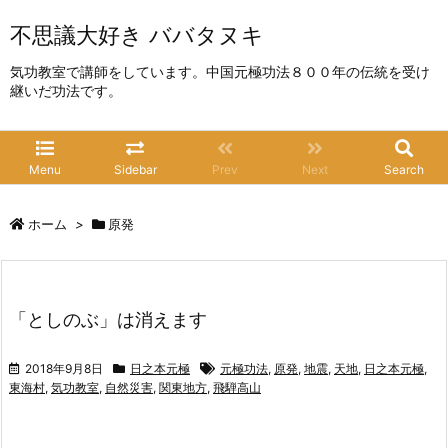
不思議大好き ババタヌキ
気功教室で講師をしています。中国元極功法８００年の伝統を受け
継いだ功法です。
Menu
Sidebar
Prev
Next
Search
ホーム
>
原発
「としのぶ」は消えます
2018年9月8日
日之本元極
元極功法
,
原発
,
地震
,
天地
,
日之本元極
,
東海村
,
気功教室
,
自然災害
,
関東地方
,
飛騨高山