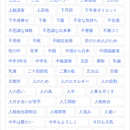
上級講座
上高地
下丹田
下半身ダイエット
下半身痩せ
下着
下腿
不安な気持ち
不安感
不思議な体験
不思議な出来事
不整脈
不燃ゴミ
不登校
不眠
不眠症改善
世のため人のため
世の中
世界
中国
中国から日本
中国福建省
中学3年生
中学生
中級講座
主訴
乗鞍
乳歯
乳液
二十四節気
二重の虹
五台山
京都
京都市
人のため
人のエネルギー
人の役割
人の思い
人の為
人中
人事を尽くす
人付き合いが苦手
人工関節
人格統合
人格統合調和法
人格障害
人混み
人違い
今年は暖かい
今年もよろしく
今日も元気