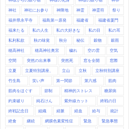
神社
神社にお参り
神降地
神霊
神霊符
祭り
福井県永平寺
福島第一原発
福建省
福建省厦門
福来たる
私の人生
私の大好きな
私の目
私の耳
私利私欲
秋の味覚
秋分
秘伝
穀物
穀雨
穂高神社
穂高神社奥宮
穢れ
空の雲
空気
空間
突然の出来事
突然死
窓を全開
窓際
立夏
立夏特別講座、
立山
立秋
立秋特別講座
竹生島
笑い声
第一関節
第六感
筋肉
筋肉をほぐす
節制
精神的ストレス
糖尿病
約束破り
純石けん
紫外線カット
終戦の日
終戦記念日
組織
経脈
経血
給与
統計
絶食
継続
網膜色素変性症
緊急
緊急事態