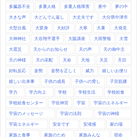
多臓器不全
多重人格
多重人格障害
夜中
夢の中
大きな声
大どんでん返し
大丈夫です
大分県中津市
大型台風
大変身
大好評
大寒
大暑
大発見
大神神社
大谷翔平選手
大阪講座
大雨警報
大雪
大震災
天からのお知らせ
天の声
天の御中主
天の神様
天の采配
天命
天地
天災
天目
好転反応
姿勢
姿勢を正しく
威力
嬉しいお便り
嬉しい出来事
子供の成長
子供への脅し
子宮筋腫
学力
学力向上
学校
学校生活
学校給食
学校給食センター
宇佐神宮
宇宙
宇宙のエネルギー
宇宙のメッセージ
宇宙の法則
宇宙の神様
宇宙エネルギー
安全です
安堵感
家の場
家族と食事
家族のため
家族みんな
宿命