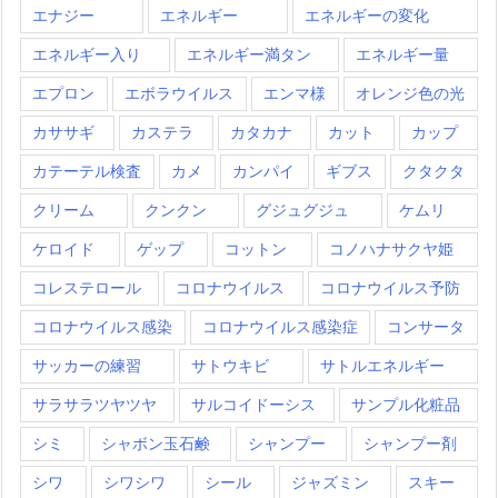
エナジー
エネルギー
エネルギーの変化
エネルギー入り
エネルギー満タン
エネルギー量
エプロン
エボラウイルス
エンマ様
オレンジ色の光
カササギ
カステラ
カタカナ
カット
カップ
カテーテル検査
カメ
カンパイ
ギブス
クタクタ
クリーム
クンクン
グジュグジュ
ケムリ
ケロイド
ゲップ
コットン
コノハナサクヤ姫
コレステロール
コロナウイルス
コロナウイルス予防
コロナウイルス感染
コロナウイルス感染症
コンサータ
サッカーの練習
サトウキビ
サトルエネルギー
サラサラツヤツヤ
サルコイドーシス
サンプル化粧品
シミ
シャボン玉石鹸
シャンプー
シャンプー剤
シワ
シワシワ
シール
ジャズミン
スキー