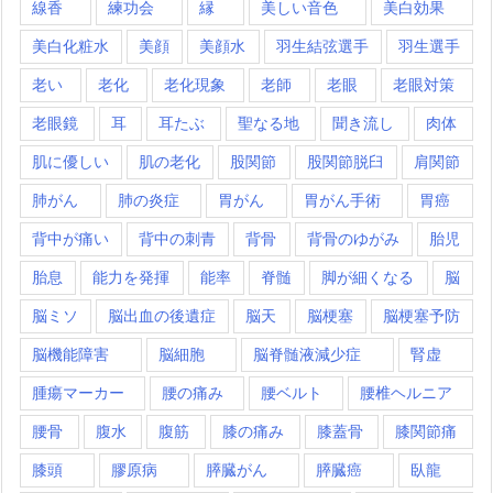
線香
練功会
縁
美しい音色
美白効果
美白化粧水
美顔
美顔水
羽生結弦選手
羽生選手
老い
老化
老化現象
老師
老眼
老眼対策
老眼鏡
耳
耳たぶ
聖なる地
聞き流し
肉体
肌に優しい
肌の老化
股関節
股関節脱臼
肩関節
肺がん
肺の炎症
胃がん
胃がん手術
胃癌
背中が痛い
背中の刺青
背骨
背骨のゆがみ
胎児
胎息
能力を発揮
能率
脊髄
脚が細くなる
脳
脳ミソ
脳出血の後遺症
脳天
脳梗塞
脳梗塞予防
脳機能障害
脳細胞
脳脊髄液減少症
腎虚
腫瘍マーカー
腰の痛み
腰ベルト
腰椎ヘルニア
腰骨
腹水
腹筋
膝の痛み
膝蓋骨
膝関節痛
膝頭
膠原病
膵臓がん
膵臓癌
臥龍