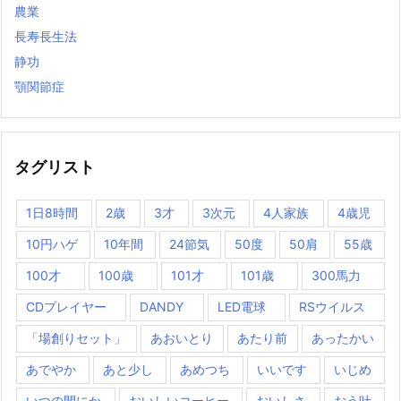
農業
長寿長生法
静功
顎関節症
タグリスト
1日8時間
2歳
3才
3次元
4人家族
4歳児
10円ハゲ
10年間
24節気
50度
50肩
55歳
100才
100歳
101才
101歳
300馬力
CDプレイヤー
DANDY
LED電球
RSウイルス
「場創りセット」
あおいとり
あたり前
あったかい
あでやか
あと少し
あめつち
いいです
いじめ
いつの間にか
おいしいコーヒー
おいしさ
おう吐