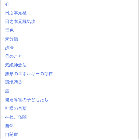
心
日之本元極
日之本元極気功
景色
未分類
歩法
母のこと
気絶神倉法
無形のエネルギーの存在
環境汚染
癌
発達障害の子どもたち
神様の言葉
神社、仏閣
自然
自閉症