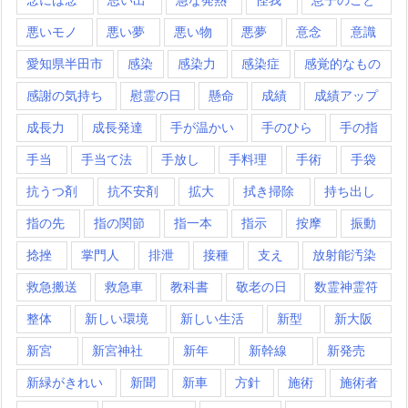
悪いモノ
悪い夢
悪い物
悪夢
意念
意識
愛知県半田市
感染
感染力
感染症
感覚的なもの
感謝の気持ち
慰霊の日
懸命
成績
成績アップ
成長力
成長発達
手が温かい
手のひら
手の指
手当
手当て法
手放し
手料理
手術
手袋
抗うつ剤
抗不安剤
拡大
拭き掃除
持ち出し
指の先
指の関節
指一本
指示
按摩
振動
捻挫
掌門人
排泄
接種
支え
放射能汚染
救急搬送
救急車
教科書
敬老の日
数霊神霊符
整体
新しい環境
新しい生活
新型
新大阪
新宮
新宮神社
新年
新幹線
新発売
新緑がきれい
新聞
新車
方針
施術
施術者