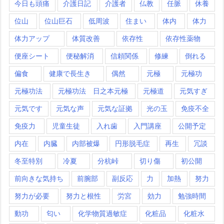
今日も頭痛
介護日記
介護者
仏教
任脈
休養
位山
位山巨石
低周波
住まい
体内
体力
体力アップ
体質改善
依存性
依存性薬物
便座シート
便秘解消
信頼関係
修練
倒れる
偏食
健康で長生き
偶然
元極
元極功
元極功法
元極功法 日之本元極
元極道
元気すぎ
元気です
元気な声
元気な証拠
光の玉
免疫不全
免疫力
児童生徒
入れ歯
入門講座
公開予定
内在
内臓
内部被爆
円形脱毛症
再生
冗談
冬至特別
冷夏
分杭峠
切り傷
初公開
前向きな気持ち
前腕部
副反応
力
加熱
努力
努力が必要
努力と根性
労宮
効力
勉強時間
動功
匂い
化学物質過敏症
化粧品
化粧水