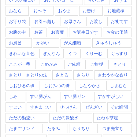
おなら
おへそ
おやま
お告げ
お地蔵様
お守り袋
お引っ越し
お母さん
お渡し
お礼です
お腹の中
お茶
お言葉
お誕生日です
お金の価値
お風呂
かゆい
がん細胞
きゅうしゅう
きれいな音色
ぎんなん
くつ
くりーむ
ぐっすり
ここが一番
こめかみ
ご依頼
ご挨拶
さとり
さとり さとりの法
さとる
さらり
さわやかな香り
しおひるの珠
しおみつの珠
しなやかさ
しまむら
しみ
すい臓がん
すい臓ガン
すがすがしい
すごい
すさまじい
せっけん
ぜんざい
その瞬間
ただの勘違い
ただの炭酸水
たねや茶屋
たまごサンド
たるみ
ちりちり
つま先立ち