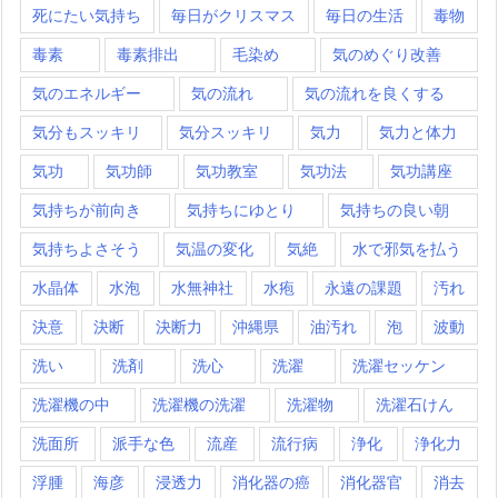
死にたい気持ち
毎日がクリスマス
毎日の生活
毒物
毒素
毒素排出
毛染め
気のめぐり改善
気のエネルギー
気の流れ
気の流れを良くする
気分もスッキリ
気分スッキリ
気力
気力と体力
気功
気功師
気功教室
気功法
気功講座
気持ちが前向き
気持ちにゆとり
気持ちの良い朝
気持ちよさそう
気温の変化
気絶
水で邪気を払う
水晶体
水泡
水無神社
水疱
永遠の課題
汚れ
決意
決断
決断力
沖縄県
油汚れ
泡
波動
洗い
洗剤
洗心
洗濯
洗濯セッケン
洗濯機の中
洗濯機の洗濯
洗濯物
洗濯石けん
洗面所
派手な色
流産
流行病
浄化
浄化力
浮腫
海彦
浸透力
消化器の癌
消化器官
消去