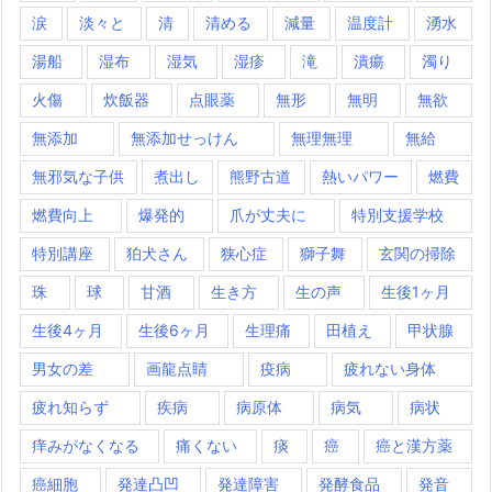
涙
淡々と
清
清める
減量
温度計
湧水
湯船
湿布
湿気
湿疹
滝
潰瘍
濁り
火傷
炊飯器
点眼薬
無形
無明
無欲
無添加
無添加せっけん
無理無理
無給
無邪気な子供
煮出し
熊野古道
熱いパワー
燃費
燃費向上
爆発的
爪が丈夫に
特別支援学校
特別講座
狛犬さん
狭心症
獅子舞
玄関の掃除
珠
球
甘酒
生き方
生の声
生後1ヶ月
生後4ヶ月
生後6ヶ月
生理痛
田植え
甲状腺
男女の差
画龍点睛
疫病
疲れない身体
疲れ知らず
疾病
病原体
病気
病状
痒みがなくなる
痛くない
痰
癌
癌と漢方薬
癌細胞
発達凸凹
発達障害
発酵食品
発音