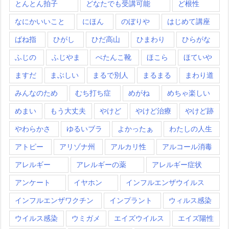
とんとん拍子
どなたでも受講可能
ど根性
なにかいいこと
にほん
のぼりや
はじめて講座
ばね指
ひがし
ひだ高山
ひまわり
ひらがな
ふじの
ふじやま
ぺたんこ靴
ほこら
ほていや
ますだ
まぶしい
まるで別人
まるまる
まわり道
みんなのため
むち打ち症
めがね
めちゃ楽しい
めまい
もう大丈夫
やけど
やけど治療
やけど跡
やわらかさ
ゆるいブラ
よかったぁ
わたしの人生
アトピー
アリゾナ州
アルカリ性
アルコール消毒
アレルギー
アレルギーの薬
アレルギー症状
アンケート
イヤホン
インフルエンザウイルス
インフルエンザワクチン
インプラント
ウィルス感染
ウイルス感染
ウミガメ
エイズウイルス
エイズ陽性