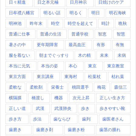
日々精進
日之本元極
日月神示
日焼けのケア
日牟禮八幡宮
明るい話
明るく
明日
明石海峡
明神池
昨年末
時空
時空を超えて
時計
晩秋
普通に仕事
普通の生活
普通学校
智恵
智慧
暑さの中
更年期障害
最高血圧
有形
有無
服を着ない
朝までぐっすり
木の精
未来
未病
本当に元気
本当の姿
本心
東京
東京教室
東京方面
東京講座
東海村
松葉杖
枯れ葉
柔軟な
柔軟剤
栄養士
桃田選手
梅花
森信三
横隔膜
橋渡し
機器
次元上昇
正しい生き方
正しい道
武漢
武漢肺炎
歩き
歩きやすい靴
歩き方
歩法
歯ならび
歯列
歯医者さん
歯磨き
歯磨き剤
歯磨き粉
歯茎の腫れ