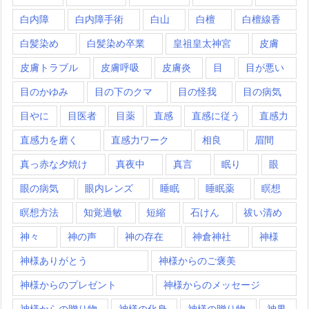
白内障
白内障手術
白山
白檀
白檀線香
白髪染め
白髪染め卒業
皇祖皇太神宮
皮膚
皮膚トラブル
皮膚呼吸
皮膚炎
目
目が悪い
目のかゆみ
目の下のクマ
目の怪我
目の病気
目やに
目医者
目薬
直感
直感に従う
直感力
直感力を磨く
直感力ワーク
相良
眉間
真っ赤な夕焼け
真夜中
真言
眠り
眼
眼の病気
眼内レンズ
睡眠
睡眠薬
瞑想
瞑想方法
知覚過敏
短縮
石けん
祓い清め
神々
神の声
神の存在
神倉神社
神様
神様ありがとう
神様からのご褒美
神様からのプレゼント
神様からのメッセージ
神様からの贈り物
神様の化身
神様の贈り物
神界