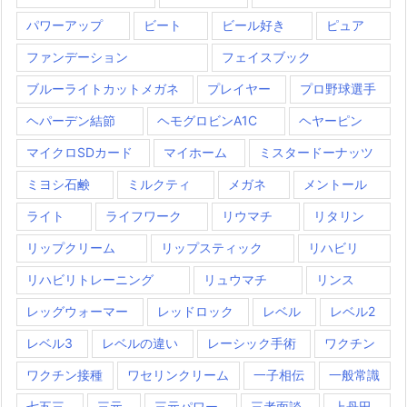
パワーアップ
ビート
ビール好き
ピュア
ファンデーション
フェイスブック
ブルーライトカットメガネ
プレイヤー
プロ野球選手
ヘパーデン結節
ヘモグロビンA1C
ヘヤーピン
マイクロSDカード
マイホーム
ミスタードーナッツ
ミヨシ石鹸
ミルクティ
メガネ
メントール
ライト
ライフワーク
リウマチ
リタリン
リップクリーム
リップスティック
リハビリ
リハビリトレーニング
リュウマチ
リンス
レッグウォーマー
レッドロック
レベル
レベル2
レベル3
レベルの違い
レーシック手術
ワクチン
ワクチン接種
ワセリンクリーム
一子相伝
一般常識
七五三
三元
三元パワー
三者面談
上丹田