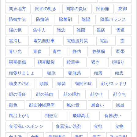
関東地方
関節の動き
関節の炎症
関節痛
防御
防御する
防御法
除菌剤
陰陽
陰陽バランス
陽の気
集中力
雑念
雑菌
難病
雪道
雲消し
電気自動車
電磁波対策
電話
霊
青い光
青森
青空
静功
静脈瘤
靱帯
靱帯損傷
靱帯断裂
鞍馬寺
響き
頑張り
頑張りましょ
頓服
頓服薬
頭痛
頭皮
頭皮の汚れ
頭部
頭髪
顎関節症
顔がスッキリ
顔の湿疹
顔の筋肉
顔の腫れ
顔やせ
顔立ち
顔色
顔面神経麻痺
風の音
風合い
風呂
風呂上がり
飛蚊症
飛騨高山
食器洗い
食器洗いスポンジ
食器洗い洗剤
食欲
食物
食生活
食酢
養徳標準
養肝
養育
香の洗剤