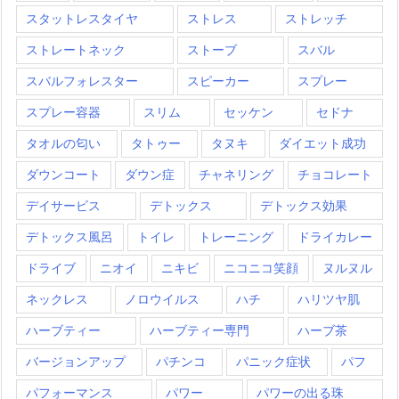
スタットレスタイヤ
ストレス
ストレッチ
ストレートネック
ストーブ
スバル
スバルフォレスター
スピーカー
スプレー
スプレー容器
スリム
セッケン
セドナ
タオルの匂い
タトゥー
タヌキ
ダイエット成功
ダウンコート
ダウン症
チャネリング
チョコレート
デイサービス
デトックス
デトックス効果
デトックス風呂
トイレ
トレーニング
ドライカレー
ドライブ
ニオイ
ニキビ
ニコニコ笑顔
ヌルヌル
ネックレス
ノロウイルス
ハチ
ハリツヤ肌
ハーブティー
ハーブティー専門
ハーブ茶
バージョンアップ
パチンコ
パニック症状
パフ
パフォーマンス
パワー
パワーの出る珠