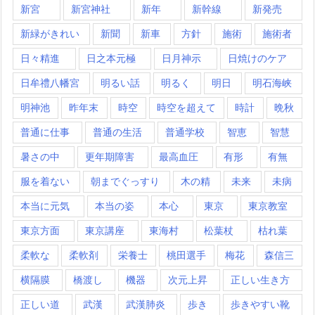
新宮
新宮神社
新年
新幹線
新発売
新緑がきれい
新聞
新車
方針
施術
施術者
日々精進
日之本元極
日月神示
日焼けのケア
日牟禮八幡宮
明るい話
明るく
明日
明石海峡
明神池
昨年末
時空
時空を超えて
時計
晩秋
普通に仕事
普通の生活
普通学校
智恵
智慧
暑さの中
更年期障害
最高血圧
有形
有無
服を着ない
朝までぐっすり
木の精
未来
未病
本当に元気
本当の姿
本心
東京
東京教室
東京方面
東京講座
東海村
松葉杖
枯れ葉
柔軟な
柔軟剤
栄養士
桃田選手
梅花
森信三
横隔膜
橋渡し
機器
次元上昇
正しい生き方
正しい道
武漢
武漢肺炎
歩き
歩きやすい靴