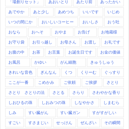
「場創りセット」
あおいとり
あたり前
あったかい
あでやか
あと少し
あめつち
いいです
いじめ
いつの間にか
おいしいコーヒー
おいしさ
おう吐
おなら
おへそ
おやま
お告げ
お地蔵様
お守り袋
お引っ越し
お母さん
お渡し
お礼です
お腹の中
お茶
お言葉
お誕生日です
お金の価値
お風呂
かゆい
がん細胞
きゅうしゅう
きれいな音色
ぎんなん
くつ
くりーむ
ぐっすり
ここが一番
こめかみ
ご依頼
ご挨拶
さとり
さとり さとりの法
さとる
さらり
さわやかな香り
しおひるの珠
しおみつの珠
しなやかさ
しまむら
しみ
すい臓がん
すい臓ガン
すがすがしい
すごい
すさまじい
せっけん
ぜんざい
その瞬間