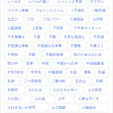
レベル3
レベルの違い
レーシック手術
ワクチン
ワクチン接種
ワセリンクリーム
一子相伝
一般常識
七五三
三元
三元パワー
三者面談
上丹田
上級講座
上高地
下丹田
下半身ダイエット
下半身痩せ
下着
下腿
不安な気持ち
不安感
不思議な体験
不思議な出来事
不整脈
不燃ゴミ
不登校
不眠
不眠症改善
世のため人のため
世の中
世界
中国
中国から日本
中国福建省
中学3年生
中学生
中級講座
主訴
乗鞍
乳歯
乳液
二十四節気
二重の虹
五台山
京都
京都市
人のため
人のエネルギー
人の役割
人の思い
人の為
人中
人事を尽くす
人付き合いが苦手
人工関節
人格統合