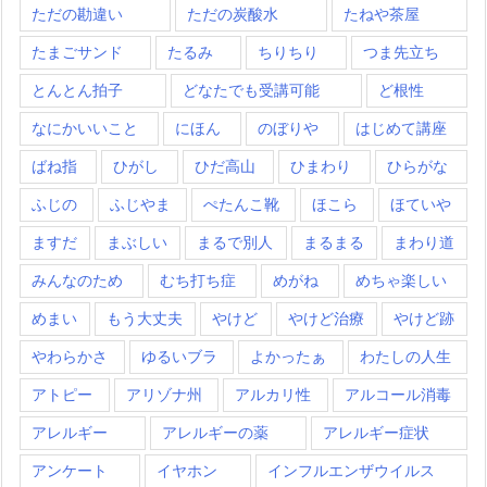
ただの勘違い
ただの炭酸水
たねや茶屋
たまごサンド
たるみ
ちりちり
つま先立ち
とんとん拍子
どなたでも受講可能
ど根性
なにかいいこと
にほん
のぼりや
はじめて講座
ばね指
ひがし
ひだ高山
ひまわり
ひらがな
ふじの
ふじやま
ぺたんこ靴
ほこら
ほていや
ますだ
まぶしい
まるで別人
まるまる
まわり道
みんなのため
むち打ち症
めがね
めちゃ楽しい
めまい
もう大丈夫
やけど
やけど治療
やけど跡
やわらかさ
ゆるいブラ
よかったぁ
わたしの人生
アトピー
アリゾナ州
アルカリ性
アルコール消毒
アレルギー
アレルギーの薬
アレルギー症状
アンケート
イヤホン
インフルエンザウイルス