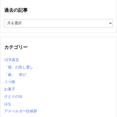
過去の記事
過
去
の
記
事
カテゴリー
12字真言
「場」の良し悪し
「歯」 並び
うつ病
お菓子
さとりの法
はな
アスペルガー症候群