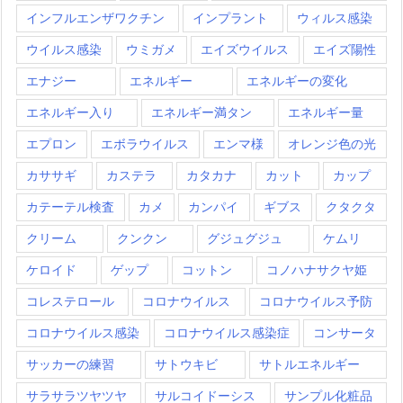
インフルエンザワクチン
インプラント
ウィルス感染
ウイルス感染
ウミガメ
エイズウイルス
エイズ陽性
エナジー
エネルギー
エネルギーの変化
エネルギー入り
エネルギー満タン
エネルギー量
エプロン
エボラウイルス
エンマ様
オレンジ色の光
カササギ
カステラ
カタカナ
カット
カップ
カテーテル検査
カメ
カンパイ
ギブス
クタクタ
クリーム
クンクン
グジュグジュ
ケムリ
ケロイド
ゲップ
コットン
コノハナサクヤ姫
コレステロール
コロナウイルス
コロナウイルス予防
コロナウイルス感染
コロナウイルス感染症
コンサータ
サッカーの練習
サトウキビ
サトルエネルギー
サラサラツヤツヤ
サルコイドーシス
サンプル化粧品