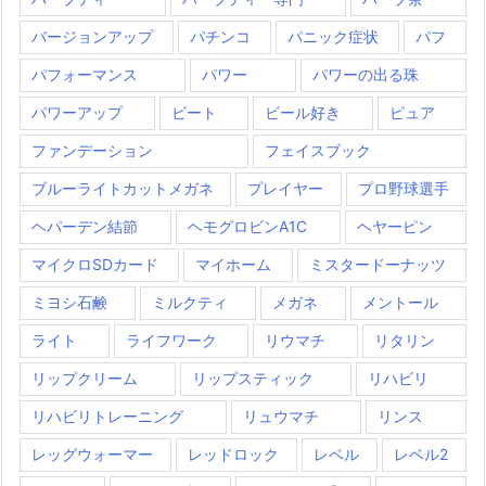
バージョンアップ
パチンコ
パニック症状
パフ
パフォーマンス
パワー
パワーの出る珠
パワーアップ
ビート
ビール好き
ピュア
ファンデーション
フェイスブック
ブルーライトカットメガネ
プレイヤー
プロ野球選手
ヘパーデン結節
ヘモグロビンA1C
ヘヤーピン
マイクロSDカード
マイホーム
ミスタードーナッツ
ミヨシ石鹸
ミルクティ
メガネ
メントール
ライト
ライフワーク
リウマチ
リタリン
リップクリーム
リップスティック
リハビリ
リハビリトレーニング
リュウマチ
リンス
レッグウォーマー
レッドロック
レベル
レベル2