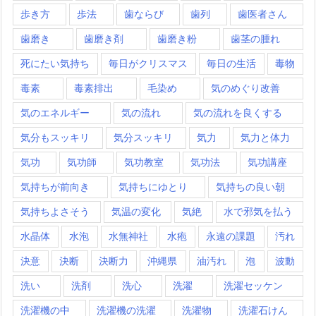
歩き方
歩法
歯ならび
歯列
歯医者さん
歯磨き
歯磨き剤
歯磨き粉
歯茎の腫れ
死にたい気持ち
毎日がクリスマス
毎日の生活
毒物
毒素
毒素排出
毛染め
気のめぐり改善
気のエネルギー
気の流れ
気の流れを良くする
気分もスッキリ
気分スッキリ
気力
気力と体力
気功
気功師
気功教室
気功法
気功講座
気持ちが前向き
気持ちにゆとり
気持ちの良い朝
気持ちよさそう
気温の変化
気絶
水で邪気を払う
水晶体
水泡
水無神社
水疱
永遠の課題
汚れ
決意
決断
決断力
沖縄県
油汚れ
泡
波動
洗い
洗剤
洗心
洗濯
洗濯セッケン
洗濯機の中
洗濯機の洗濯
洗濯物
洗濯石けん