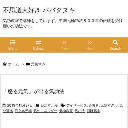
不思議大好き ババタヌキ
気功教室で講師をしています。中国元極功法８００年の伝統を受け
継いだ功法です。
Menu
Sidebar
Prev
Next
Search
ホーム
>
元気すぎ
「怒る元気」が出る気功法
2019年11月27日
日之本元極
デイサービス
,
介護者
,
元気すぎ
,
元気
な証拠
,
日之本元極
,
気のエネルギー
,
気功教室
,
気功法
,
飛騨高山