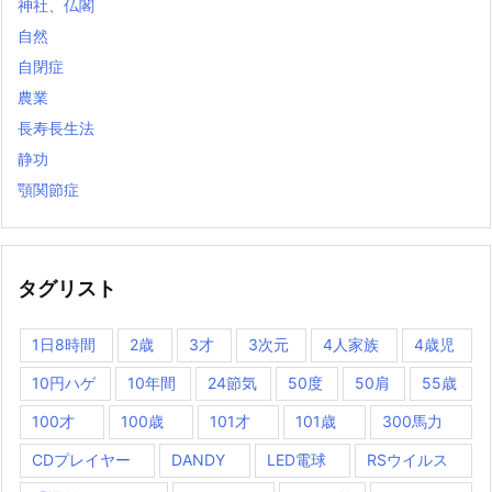
神社、仏閣
自然
自閉症
農業
長寿長生法
静功
顎関節症
タグリスト
1日8時間
2歳
3才
3次元
4人家族
4歳児
10円ハゲ
10年間
24節気
50度
50肩
55歳
100才
100歳
101才
101歳
300馬力
CDプレイヤー
DANDY
LED電球
RSウイルス