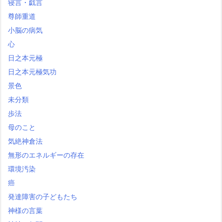
寝言・戯言
尊師重道
小脳の病気
心
日之本元極
日之本元極気功
景色
未分類
歩法
母のこと
気絶神倉法
無形のエネルギーの存在
環境汚染
癌
発達障害の子どもたち
神様の言葉