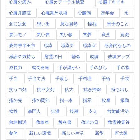
心臓の痛み
心臓カテーテル検査
心臓ドキドキ
心臓弁膜症
心臓期外収縮
心臓病
忘年会
念
念には念
思い出
急な発熱
怪我
息子のこと
悪いモノ
悪い夢
悪い物
悪夢
意念
意識
愛知県半田市
感染
感染力
感染症
感覚的なもの
感謝の気持ち
慰霊の日
懸命
成績
成績アップ
成長力
成長発達
手が温かい
手のひら
手の指
手当
手当て法
手放し
手料理
手術
手袋
抗うつ剤
抗不安剤
拡大
拭き掃除
持ち出し
指の先
指の関節
指一本
指示
按摩
振動
捻挫
掌門人
排泄
接種
支え
放射能汚染
救急搬送
救急車
教科書
敬老の日
数霊神霊符
整体
新しい環境
新しい生活
新型
新大阪