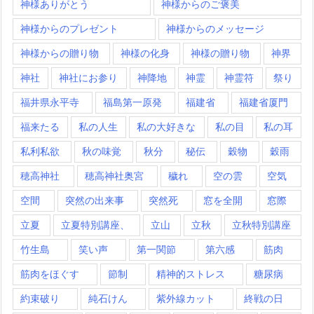
神様ありがとう
神様からのご褒美
神様からのプレゼント
神様からのメッセージ
神様からの贈り物
神様の化身
神様の贈り物
神界
神社
神社にお参り
神降地
神霊
神霊符
祭り
福井県永平寺
福島第一原発
福建省
福建省厦門
福来たる
私の人生
私の大好きな
私の目
私の耳
私利私欲
秋の味覚
秋分
秘伝
穀物
穀雨
穂高神社
穂高神社奥宮
穢れ
空の雲
空気
空間
突然の出来事
突然死
窓を全開
窓際
立夏
立夏特別講座、
立山
立秋
立秋特別講座
竹生島
笑い声
第一関節
第六感
筋肉
筋肉をほぐす
節制
精神的ストレス
糖尿病
約束破り
純石けん
紫外線カット
終戦の日