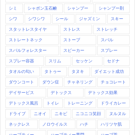
シミ
シャボン玉石鹸
シャンプー
シャンプー剤
シワ
シワシワ
シール
ジャズミン
スキー
スタットレスタイヤ
ストレス
ストレッチ
ストレートネック
ストーブ
スバル
スバルフォレスター
スピーカー
スプレー
スプレー容器
スリム
セッケン
セドナ
タオルの匂い
タトゥー
タヌキ
ダイエット成功
ダウンコート
ダウン症
チャネリング
チョコレート
デイサービス
デトックス
デトックス効果
デトックス風呂
トイレ
トレーニング
ドライカレー
ドライブ
ニオイ
ニキビ
ニコニコ笑顔
ヌルヌル
ネックレス
ノロウイルス
ハチ
ハリツヤ肌
ハーブティー
ハーブティー専門
ハーブ茶