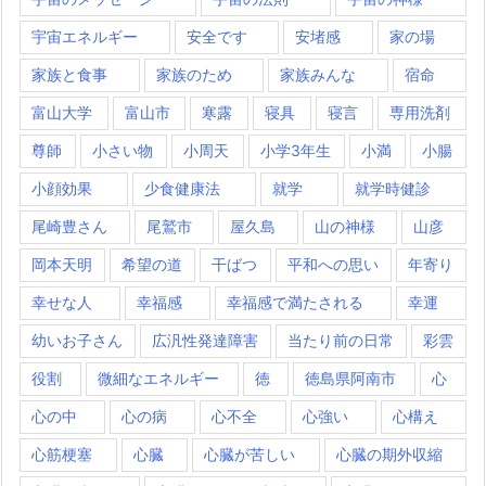
宇宙エネルギー
安全です
安堵感
家の場
家族と食事
家族のため
家族みんな
宿命
富山大学
富山市
寒露
寝具
寝言
専用洗剤
尊師
小さい物
小周天
小学3年生
小満
小腸
小顔効果
少食健康法
就学
就学時健診
尾崎豊さん
尾鷲市
屋久島
山の神様
山彦
岡本天明
希望の道
干ばつ
平和への思い
年寄り
幸せな人
幸福感
幸福感で満たされる
幸運
幼いお子さん
広汎性発達障害
当たり前の日常
彩雲
役割
微細なエネルギー
徳
徳島県阿南市
心
心の中
心の病
心不全
心強い
心構え
心筋梗塞
心臓
心臓が苦しい
心臓の期外収縮