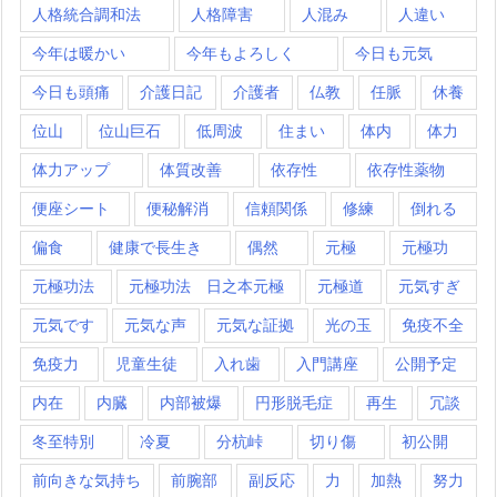
人格統合調和法
人格障害
人混み
人違い
今年は暖かい
今年もよろしく
今日も元気
今日も頭痛
介護日記
介護者
仏教
任脈
休養
位山
位山巨石
低周波
住まい
体内
体力
体力アップ
体質改善
依存性
依存性薬物
便座シート
便秘解消
信頼関係
修練
倒れる
偏食
健康で長生き
偶然
元極
元極功
元極功法
元極功法 日之本元極
元極道
元気すぎ
元気です
元気な声
元気な証拠
光の玉
免疫不全
免疫力
児童生徒
入れ歯
入門講座
公開予定
内在
内臓
内部被爆
円形脱毛症
再生
冗談
冬至特別
冷夏
分杭峠
切り傷
初公開
前向きな気持ち
前腕部
副反応
力
加熱
努力