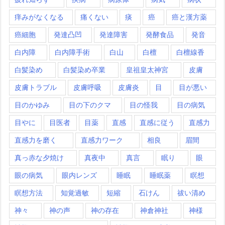
痒みがなくなる
痛くない
痰
癌
癌と漢方薬
癌細胞
発達凸凹
発達障害
発酵食品
発音
白内障
白内障手術
白山
白檀
白檀線香
白髪染め
白髪染め卒業
皇祖皇太神宮
皮膚
皮膚トラブル
皮膚呼吸
皮膚炎
目
目が悪い
目のかゆみ
目の下のクマ
目の怪我
目の病気
目やに
目医者
目薬
直感
直感に従う
直感力
直感力を磨く
直感力ワーク
相良
眉間
真っ赤な夕焼け
真夜中
真言
眠り
眼
眼の病気
眼内レンズ
睡眠
睡眠薬
瞑想
瞑想方法
知覚過敏
短縮
石けん
祓い清め
神々
神の声
神の存在
神倉神社
神様