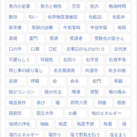
努力が必要
努力と根性
労宮
効力
勉強時間
動功
匂い
化学物質過敏症
化粧品
化粧水
医学書
医師の診断
午前零時
半信半疑
南国
原発
厦門
受講
受講者
受験生の皆さん
口の中
口唇
口紅
古事記のものがたり
古代米
可愛らしく
可能性
右回り
右手首
右肩甲骨
同じ事の繰り返し
名古屋講座
向源寺
吹き出物
呂律
呼吸
命
命令
命門
和裁
咳がコンコン
咳が出る
唾液
啓蟄
喉の痛み
喘息発作
喜び
嘘
四苦八苦
回復
固形
国府宮
国立大学
土楼
地のエネルギー
地球の浄化
地軸
地震
地震予測
執着
場
場のエネルギー
場作り
塩で邪気を払う
塩をまく