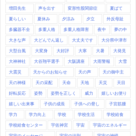
増田先生
声を出す
変形性股関節症
夏ばて
夏らしい
夏休み
夕涼み
夕立
外反母趾
多臓器不全
多重人格
多重人格障害
夜中
夢の中
大きな声
大どんでん返し
大丈夫です
大分県中津市
大型台風
大変身
大好評
大寒
大暑
大発見
大神神社
大谷翔平選手
大阪講座
大雨警報
大雪
大震災
天からのお知らせ
天の声
天の御中主
天の神様
天の采配
天命
天地
天災
天目
好転反応
姿勢
姿勢を正しく
威力
嬉しいお便り
嬉しい出来事
子供の成長
子供への脅し
子宮筋腫
学力
学力向上
学校
学校生活
学校給食
学校給食センター
宇佐神宮
宇宙
宇宙のエネルギー
宇宙のメッセージ
宇宙の法則
宇宙の神様