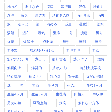
洗面所
派手な色
流産
流行病
浄化
浄化力
浮腫
海彦
浸透力
消化器の癌
消化器官
消去
涙
淡々と
清
清める
減量
温度計
湧水
湯船
湿布
湿気
湿疹
滝
潰瘍
濁り
火傷
炊飯器
点眼薬
無形
無明
無欲
無添加
無添加せっけん
無理無理
無給
無邪気な子供
煮出し
熊野古道
熱いパワー
燃費
燃費向上
爆発的
爪が丈夫に
特別支援学校
特別講座
狛犬さん
狭心症
獅子舞
玄関の掃除
珠
球
甘酒
生き方
生の声
生後1ヶ月
生後4ヶ月
生後6ヶ月
生理痛
田植え
甲状腺
男女の差
画龍点睛
疫病
疲れない身体
疲れ知らず
疾病
病原体
病気
病状