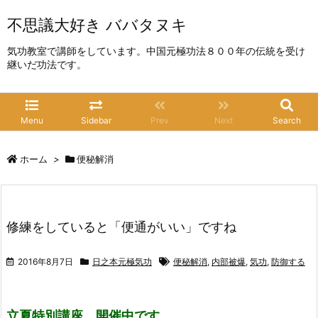
不思議大好き ババタヌキ
気功教室で講師をしています。中国元極功法８００年の伝統を受け
継いだ功法です。
Menu
Sidebar
Prev
Next
Search
ホーム
>
便秘解消
修練をしていると「便通がいい」ですね
2016年8月7日
日之本元極気功
便秘解消
,
内部被爆
,
気功
,
防御する
立夏特別講座 開催中です