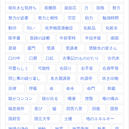
前向きな気持ち
前腕部
副反応
力
加熱
努力
努力が必要
努力と根性
労宮
効力
勉強時間
動功
匂い
化学物質過敏症
化粧品
化粧水
医学書
医師の診断
午前零時
半信半疑
南国
原発
厦門
受講
受講者
受験生の皆さん
口の中
口唇
口紅
古事記のものがたり
古代米
可愛らしく
可能性
右回り
右手首
右肩甲骨
同じ事の繰り返し
名古屋講座
向源寺
吹き出物
呂律
呼吸
命
命令
命門
和裁
咳がコンコン
咳が出る
唾液
啓蟄
喉の痛み
喘息発作
喜び
嘘
四苦八苦
回復
固形
国府宮
国立大学
土楼
地のエネルギー
地球の浄化
地軸
地震
地震予測
執着
場