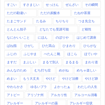
すごい
すさまじい
せっけん
ぜんざい
その瞬間
ただの勘違い
ただの炭酸水
たねや茶屋
たまごサンド
たるみ
ちりちり
つま先立ち
とんとん拍子
どなたでも受講可能
ど根性
なにかいいこと
にほん
のぼりや
はじめて講座
ばね指
ひがし
ひだ高山
ひまわり
ひらがな
ふじの
ふじやま
ぺたんこ靴
ほこら
ほていや
ますだ
まぶしい
まるで別人
まるまる
まわり道
みんなのため
むち打ち症
めがね
めちゃ楽しい
めまい
もう大丈夫
やけど
やけど治療
やけど跡
やわらかさ
ゆるいブラ
よかったぁ
わたしの人生
アトピー
アリゾナ州
アルカリ性
アルコール消毒
アレルギー
アレルギーの薬
アレルギー症状