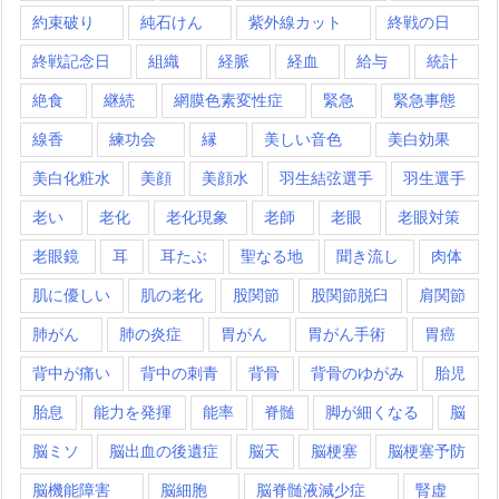
約束破り
純石けん
紫外線カット
終戦の日
終戦記念日
組織
経脈
経血
給与
統計
絶食
継続
網膜色素変性症
緊急
緊急事態
線香
練功会
縁
美しい音色
美白効果
美白化粧水
美顔
美顔水
羽生結弦選手
羽生選手
老い
老化
老化現象
老師
老眼
老眼対策
老眼鏡
耳
耳たぶ
聖なる地
聞き流し
肉体
肌に優しい
肌の老化
股関節
股関節脱臼
肩関節
肺がん
肺の炎症
胃がん
胃がん手術
胃癌
背中が痛い
背中の刺青
背骨
背骨のゆがみ
胎児
胎息
能力を発揮
能率
脊髄
脚が細くなる
脳
脳ミソ
脳出血の後遺症
脳天
脳梗塞
脳梗塞予防
脳機能障害
脳細胞
脳脊髄液減少症
腎虚