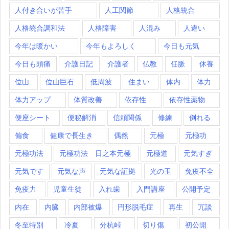
人付き合いが苦手
人工関節
人格統合
人格統合調和法
人格障害
人混み
人違い
今年は暖かい
今年もよろしく
今日も元気
今日も頭痛
介護日記
介護者
仏教
任脈
休養
位山
位山巨石
低周波
住まい
体内
体力
体力アップ
体質改善
依存性
依存性薬物
便座シート
便秘解消
信頼関係
修練
倒れる
偏食
健康で長生き
偶然
元極
元極功
元極功法
元極功法 日之本元極
元極道
元気すぎ
元気です
元気な声
元気な証拠
光の玉
免疫不全
免疫力
児童生徒
入れ歯
入門講座
公開予定
内在
内臓
内部被爆
円形脱毛症
再生
冗談
冬至特別
冷夏
分杭峠
切り傷
初公開