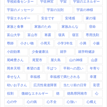
学校給食センター
宇佐神宮
宇宙
宇宙のエネルギー
宇宙のメッセージ
宇宙の法則
宇宙の神様
宇宙エネルギー
安全です
安堵感
家の場
家族と食事
家族のため
家族みんな
宿命
富山大学
富山市
寒露
寝具
寝言
専用洗剤
尊師
小さい物
小周天
小学3年生
小満
小腸
小顔効果
少食健康法
就学
就学時健診
尾崎豊さん
尾鷲市
屋久島
山の神様
山彦
岡本天明
希望の道
干ばつ
平和への思い
年寄り
幸せな人
幸福感
幸福感で満たされる
幸運
幼いお子さん
広汎性発達障害
当たり前の日常
彩雲
役割
微細なエネルギー
徳
徳島県阿南市
心
心の中
心の病
心不全
心強い
心構え