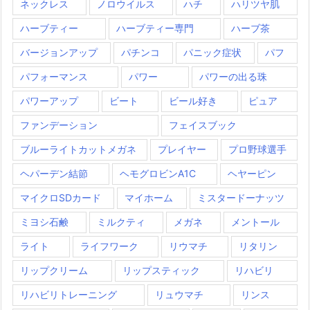
ネックレス
ノロウイルス
ハチ
ハリツヤ肌
ハーブティー
ハーブティー専門
ハーブ茶
バージョンアップ
パチンコ
パニック症状
パフ
パフォーマンス
パワー
パワーの出る珠
パワーアップ
ビート
ビール好き
ピュア
ファンデーション
フェイスブック
ブルーライトカットメガネ
プレイヤー
プロ野球選手
ヘパーデン結節
ヘモグロビンA1C
ヘヤーピン
マイクロSDカード
マイホーム
ミスタードーナッツ
ミヨシ石鹸
ミルクティ
メガネ
メントール
ライト
ライフワーク
リウマチ
リタリン
リップクリーム
リップスティック
リハビリ
リハビリトレーニング
リュウマチ
リンス