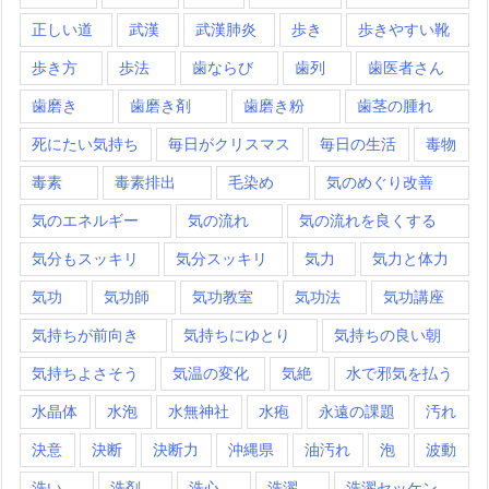
正しい道
武漢
武漢肺炎
歩き
歩きやすい靴
歩き方
歩法
歯ならび
歯列
歯医者さん
歯磨き
歯磨き剤
歯磨き粉
歯茎の腫れ
死にたい気持ち
毎日がクリスマス
毎日の生活
毒物
毒素
毒素排出
毛染め
気のめぐり改善
気のエネルギー
気の流れ
気の流れを良くする
気分もスッキリ
気分スッキリ
気力
気力と体力
気功
気功師
気功教室
気功法
気功講座
気持ちが前向き
気持ちにゆとり
気持ちの良い朝
気持ちよさそう
気温の変化
気絶
水で邪気を払う
水晶体
水泡
水無神社
水疱
永遠の課題
汚れ
決意
決断
決断力
沖縄県
油汚れ
泡
波動
洗い
洗剤
洗心
洗濯
洗濯セッケン