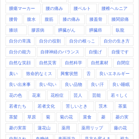
腫瘍マーカー
腰の痛み
腰ベルト
腰椎ヘルニア
腰骨
腹水
腹筋
膝の痛み
膝蓋骨
膝関節痛
膝頭
膠原病
膵臓がん
膵臓癌
臥龍
自分の常識
自分の役割
自分の根っこ
自分の生き方
自分の能力
自律神経のバランス
自慢げ
自慢です
自然な笑顔
自然災害
自然科学
自然素材
自閉症
臭い
致命的なミス
興奮状態
舌
良いエネルギー
良い出来事
良い匂い
良い品物
良い汗
良い睡眠
花の色
花束
花粉症
芸人
芸能
若々しく
若者たち
若者文化
苦しいとき
茨木
茶葉
茶髪
草原
菊
菊の花
菜食
菱
菱の実
菱の実茶
蓮花山
薬用
薬用リップ
藤の花
虫刺され
血糖値
表面張力
見方を変える
視力