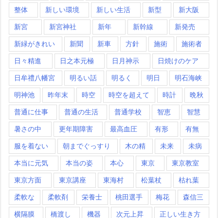
整体
新しい環境
新しい生活
新型
新大阪
新宮
新宮神社
新年
新幹線
新発売
新緑がきれい
新聞
新車
方針
施術
施術者
日々精進
日之本元極
日月神示
日焼けのケア
日牟禮八幡宮
明るい話
明るく
明日
明石海峡
明神池
昨年末
時空
時空を超えて
時計
晩秋
普通に仕事
普通の生活
普通学校
智恵
智慧
暑さの中
更年期障害
最高血圧
有形
有無
服を着ない
朝までぐっすり
木の精
未来
未病
本当に元気
本当の姿
本心
東京
東京教室
東京方面
東京講座
東海村
松葉杖
枯れ葉
柔軟な
柔軟剤
栄養士
桃田選手
梅花
森信三
横隔膜
橋渡し
機器
次元上昇
正しい生き方