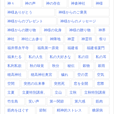
神々
神の声
神の存在
神倉神社
神様
神様ありがとう
神様からのご褒美
神様からのプレゼント
神様からのメッセージ
神様からの贈り物
神様の化身
神様の贈り物
神界
神社
神社にお参り
神降地
神霊
神霊符
祭り
福井県永平寺
福島第一原発
福建省
福建省厦門
福来たる
私の人生
私の大好きな
私の目
私の耳
私利私欲
秋の味覚
秋分
秘伝
穀物
穀雨
穂高神社
穂高神社奥宮
穢れ
空の雲
空気
空間
突然の出来事
突然死
窓を全開
窓際
立夏
立夏特別講座、
立山
立秋
立秋特別講座
竹生島
笑い声
第一関節
第六感
筋肉
筋肉をほぐす
節制
精神的ストレス
糖尿病