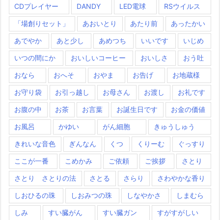
CDプレイヤー
DANDY
LED電球
RSウイルス
「場創りセット」
あおいとり
あたり前
あったかい
あでやか
あと少し
あめつち
いいです
いじめ
いつの間にか
おいしいコーヒー
おいしさ
おう吐
おなら
おへそ
おやま
お告げ
お地蔵様
お守り袋
お引っ越し
お母さん
お渡し
お礼です
お腹の中
お茶
お言葉
お誕生日です
お金の価値
お風呂
かゆい
がん細胞
きゅうしゅう
きれいな音色
ぎんなん
くつ
くりーむ
ぐっすり
ここが一番
こめかみ
ご依頼
ご挨拶
さとり
さとり さとりの法
さとる
さらり
さわやかな香り
しおひるの珠
しおみつの珠
しなやかさ
しまむら
しみ
すい臓がん
すい臓ガン
すがすがしい