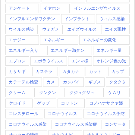
アンケート
イヤホン
インフルエンザウイルス
インフルエンザワクチン
インプラント
ウィルス感染
ウイルス感染
ウミガメ
エイズウイルス
エイズ陽性
エナジー
エネルギー
エネルギーの変化
エネルギー入り
エネルギー満タン
エネルギー量
エプロン
エボラウイルス
エンマ様
オレンジ色の光
カササギ
カステラ
カタカナ
カット
カップ
カテーテル検査
カメ
カンパイ
ギブス
クタクタ
クリーム
クンクン
グジュグジュ
ケムリ
ケロイド
ゲップ
コットン
コノハナサクヤ姫
コレステロール
コロナウイルス
コロナウイルス予防
コロナウイルス感染
コロナウイルス感染症
コンサータ
サッカーの練習
サトウキビ
サトルエネルギー