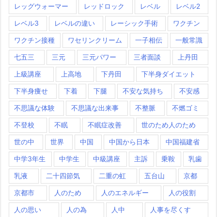
レッグウォーマー
レッドロック
レベル
レベル2
レベル3
レベルの違い
レーシック手術
ワクチン
ワクチン接種
ワセリンクリーム
一子相伝
一般常識
七五三
三元
三元パワー
三者面談
上丹田
上級講座
上高地
下丹田
下半身ダイエット
下半身痩せ
下着
下腿
不安な気持ち
不安感
不思議な体験
不思議な出来事
不整脈
不燃ゴミ
不登校
不眠
不眠症改善
世のため人のため
世の中
世界
中国
中国から日本
中国福建省
中学3年生
中学生
中級講座
主訴
乗鞍
乳歯
乳液
二十四節気
二重の虹
五台山
京都
京都市
人のため
人のエネルギー
人の役割
人の思い
人の為
人中
人事を尽くす