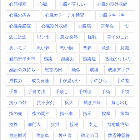
心筋梗塞
心臓
心臓が苦しい
心臓の期外収縮
心臓の痛み
心臓カテーテル検査
心臓ドキドキ
心臓弁膜症
心臓期外収縮
心臓病
忘年会
念
念には念
思い出
急な発熱
怪我
息子のこと
悪いモノ
悪い夢
悪い物
悪夢
意念
意識
愛知県半田市
感染
感染力
感染症
感覚的なもの
感謝の気持ち
慰霊の日
懸命
成績
成績アップ
成長力
成長発達
手が温かい
手のひら
手の指
手当
手当て法
手放し
手料理
手術
手袋
抗うつ剤
抗不安剤
拡大
拭き掃除
持ち出し
指の先
指の関節
指一本
指示
按摩
振動
捻挫
掌門人
排泄
接種
支え
放射能汚染
救急搬送
救急車
教科書
敬老の日
数霊神霊符