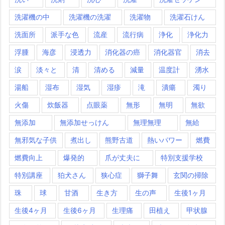
洗濯機の中
洗濯機の洗濯
洗濯物
洗濯石けん
洗面所
派手な色
流産
流行病
浄化
浄化力
浮腫
海彦
浸透力
消化器の癌
消化器官
消去
涙
淡々と
清
清める
減量
温度計
湧水
湯船
湿布
湿気
湿疹
滝
潰瘍
濁り
火傷
炊飯器
点眼薬
無形
無明
無欲
無添加
無添加せっけん
無理無理
無給
無邪気な子供
煮出し
熊野古道
熱いパワー
燃費
燃費向上
爆発的
爪が丈夫に
特別支援学校
特別講座
狛犬さん
狭心症
獅子舞
玄関の掃除
珠
球
甘酒
生き方
生の声
生後1ヶ月
生後4ヶ月
生後6ヶ月
生理痛
田植え
甲状腺