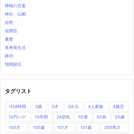
神様の言葉
神社、仏閣
自然
自閉症
農業
長寿長生法
静功
顎関節症
タグリスト
1日8時間
2歳
3才
3次元
4人家族
4歳児
10円ハゲ
10年間
24節気
50度
50肩
55歳
100才
100歳
101才
101歳
300馬力