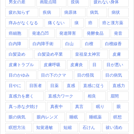
男女の差
画龍点睛
疫病
疲れない身体
疲れ知らず
疾病
病原体
病気
病状
痒みがなくなる
痛くない
痰
癌
癌と漢方薬
癌細胞
発達凸凹
発達障害
発酵食品
発音
白内障
白内障手術
白山
白檀
白檀線香
白髪染め
白髪染め卒業
皇祖皇太神宮
皮膚
皮膚トラブル
皮膚呼吸
皮膚炎
目
目が悪い
目のかゆみ
目の下のクマ
目の怪我
目の病気
目やに
目医者
目薬
直感
直感に従う
直感力
直感力を磨く
直感力ワーク
相良
眉間
真っ赤な夕焼け
真夜中
真言
眠り
眼
眼の病気
眼内レンズ
睡眠
睡眠薬
瞑想
瞑想方法
知覚過敏
短縮
石けん
祓い清め