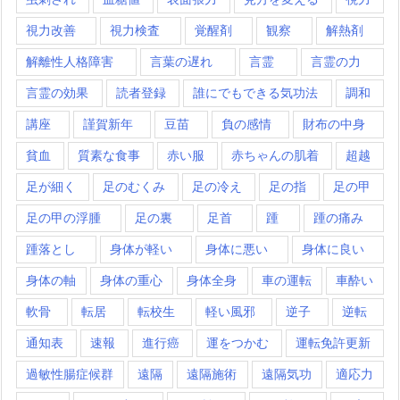
視力改善
視力検査
覚醒剤
観察
解熱剤
解離性人格障害
言葉の遅れ
言霊
言霊の力
言霊の効果
読者登録
誰にでもできる気功法
調和
講座
謹賀新年
豆苗
負の感情
財布の中身
貧血
質素な食事
赤い服
赤ちゃんの肌着
超越
足が細く
足のむくみ
足の冷え
足の指
足の甲
足の甲の浮腫
足の裏
足首
踵
踵の痛み
踵落とし
身体が軽い
身体に悪い
身体に良い
身体の軸
身体の重心
身体全身
車の運転
車酔い
軟骨
転居
転校生
軽い風邪
逆子
逆転
通知表
速報
進行癌
運をつかむ
運転免許更新
過敏性腸症候群
遠隔
遠隔施術
遠隔気功
適応力