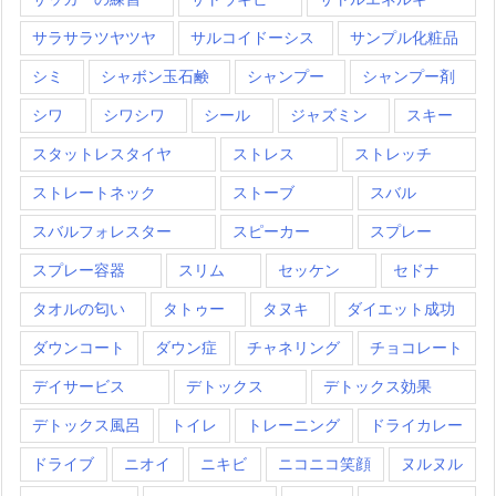
サラサラツヤツヤ
サルコイドーシス
サンプル化粧品
シミ
シャボン玉石鹸
シャンプー
シャンプー剤
シワ
シワシワ
シール
ジャズミン
スキー
スタットレスタイヤ
ストレス
ストレッチ
ストレートネック
ストーブ
スバル
スバルフォレスター
スピーカー
スプレー
スプレー容器
スリム
セッケン
セドナ
タオルの匂い
タトゥー
タヌキ
ダイエット成功
ダウンコート
ダウン症
チャネリング
チョコレート
デイサービス
デトックス
デトックス効果
デトックス風呂
トイレ
トレーニング
ドライカレー
ドライブ
ニオイ
ニキビ
ニコニコ笑顔
ヌルヌル