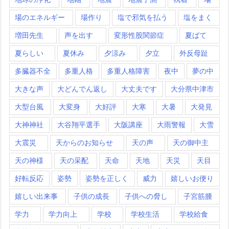
場のエネルギー
場作り
塩で邪気を払う
塩をまく
増田先生
声を出す
変形性股関節症
夏ばて
夏らしい
夏休み
夕涼み
夕立
外反母趾
多臓器不全
多重人格
多重人格障害
夜中
夢の中
大きな声
大どんでん返し
大丈夫です
大分県中津市
大型台風
大変身
大好評
大寒
大暑
大発見
大神神社
大谷翔平選手
大阪講座
大雨警報
大雪
大震災
天からのお知らせ
天の声
天の御中主
天の神様
天の采配
天命
天地
天災
天目
好転反応
姿勢
姿勢を正しく
威力
嬉しいお便り
嬉しい出来事
子供の成長
子供への脅し
子宮筋腫
学力
学力向上
学校
学校生活
学校給食