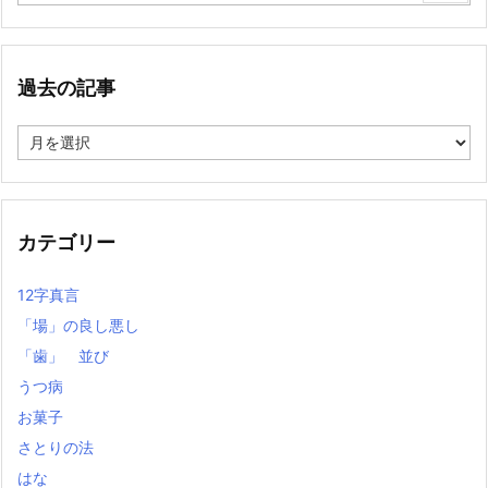
過去の記事
過
去
の
記
事
カテゴリー
12字真言
「場」の良し悪し
「歯」 並び
うつ病
お菓子
さとりの法
はな