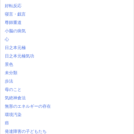
好転反応
寝言・戯言
尊師重道
小脳の病気
心
日之本元極
日之本元極気功
景色
未分類
歩法
母のこと
気絶神倉法
無形のエネルギーの存在
環境汚染
癌
発達障害の子どもたち