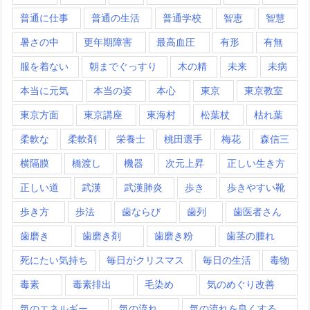
普通に仕事
普通の生活
普通学校
智恵
智慧
暑さの中
更年期障害
最高血圧
有形
有無
服を着ない
朝までぐっすり
木の精
未来
未病
本当に元気
本当の姿
本心
東京
東京教室
東京方面
東京講座
東海村
松葉杖
枯れ葉
柔軟な
柔軟剤
栄養士
桃田選手
梅花
森信三
横隔膜
橋渡し
機器
次元上昇
正しい生き方
正しい道
武漢
武漢肺炎
歩き
歩きやすい靴
歩き方
歩法
歯ならび
歯列
歯医者さん
歯磨き
歯磨き剤
歯磨き粉
歯茎の腫れ
死にたい気持ち
毎日がクリスマス
毎日の生活
毒物
毒素
毒素排出
毛染め
気のめぐり改善
気のエネルギー
気の流れ
気の流れを良くする