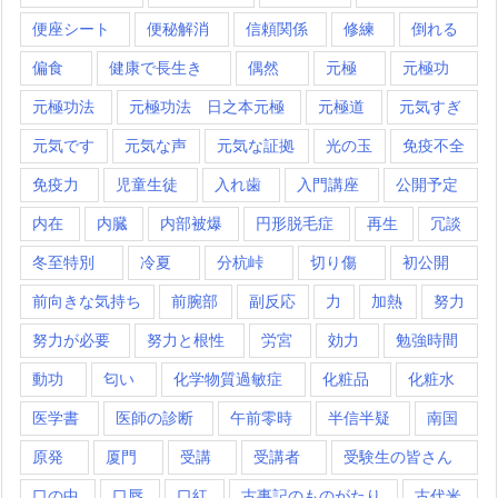
便座シート
便秘解消
信頼関係
修練
倒れる
偏食
健康で長生き
偶然
元極
元極功
元極功法
元極功法 日之本元極
元極道
元気すぎ
元気です
元気な声
元気な証拠
光の玉
免疫不全
免疫力
児童生徒
入れ歯
入門講座
公開予定
内在
内臓
内部被爆
円形脱毛症
再生
冗談
冬至特別
冷夏
分杭峠
切り傷
初公開
前向きな気持ち
前腕部
副反応
力
加熱
努力
努力が必要
努力と根性
労宮
効力
勉強時間
動功
匂い
化学物質過敏症
化粧品
化粧水
医学書
医師の診断
午前零時
半信半疑
南国
原発
厦門
受講
受講者
受験生の皆さん
口の中
口唇
口紅
古事記のものがたり
古代米