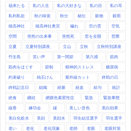
福来たる
私の人生
私の大好きな
私の目
私の耳
私利私欲
秋の味覚
秋分
秘伝
穀物
穀雨
穂高神社
穂高神社奥宮
穢れ
空の雲
空気
空間
突然の出来事
突然死
窓を全開
窓際
立夏
立夏特別講座、
立山
立秋
立秋特別講座
竹生島
笑い声
第一関節
第六感
筋肉
筋肉をほぐす
節制
精神的ストレス
糖尿病
約束破り
純石けん
紫外線カット
終戦の日
終戦記念日
組織
経脈
経血
給与
統計
絶食
継続
網膜色素変性症
緊急
緊急事態
線香
練功会
縁
美しい音色
美白効果
美白化粧水
美顔
美顔水
羽生結弦選手
羽生選手
老い
老化
老化現象
老師
老眼
老眼対策