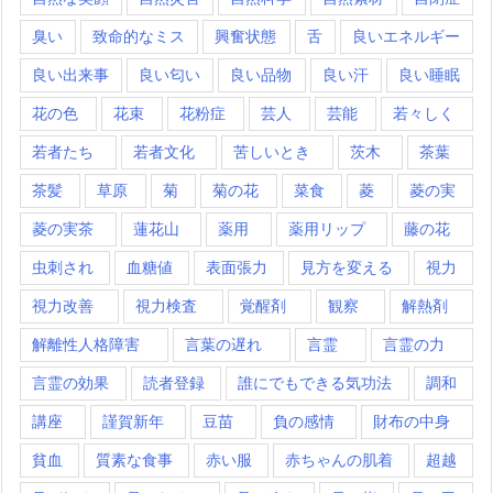
臭い
致命的なミス
興奮状態
舌
良いエネルギー
良い出来事
良い匂い
良い品物
良い汗
良い睡眠
花の色
花束
花粉症
芸人
芸能
若々しく
若者たち
若者文化
苦しいとき
茨木
茶葉
茶髪
草原
菊
菊の花
菜食
菱
菱の実
菱の実茶
蓮花山
薬用
薬用リップ
藤の花
虫刺され
血糖値
表面張力
見方を変える
視力
視力改善
視力検査
覚醒剤
観察
解熱剤
解離性人格障害
言葉の遅れ
言霊
言霊の力
言霊の効果
読者登録
誰にでもできる気功法
調和
講座
謹賀新年
豆苗
負の感情
財布の中身
貧血
質素な食事
赤い服
赤ちゃんの肌着
超越