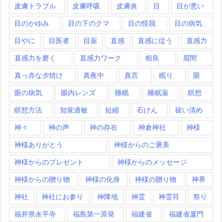
皮膚トラブル
皮膚呼吸
皮膚炎
目
目が悪い
目のかゆみ
目の下のクマ
目の怪我
目の病気
目やに
目医者
目薬
直感
直感に従う
直感力
直感力を磨く
直感力ワーク
相良
眉間
真っ赤な夕焼け
真夜中
真言
眠り
眼
眼の病気
眼内レンズ
睡眠
睡眠薬
瞑想
瞑想方法
知覚過敏
短縮
石けん
祓い清め
神々
神の声
神の存在
神倉神社
神様
神様ありがとう
神様からのご褒美
神様からのプレゼント
神様からのメッセージ
神様からの贈り物
神様の化身
神様の贈り物
神界
神社
神社にお参り
神降地
神霊
神霊符
祭り
福井県永平寺
福島第一原発
福建省
福建省厦門