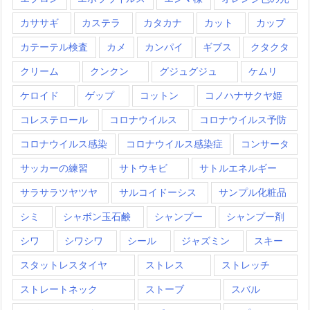
カササギ
カステラ
カタカナ
カット
カップ
カテーテル検査
カメ
カンパイ
ギブス
クタクタ
クリーム
クンクン
グジュグジュ
ケムリ
ケロイド
ゲップ
コットン
コノハナサクヤ姫
コレステロール
コロナウイルス
コロナウイルス予防
コロナウイルス感染
コロナウイルス感染症
コンサータ
サッカーの練習
サトウキビ
サトルエネルギー
サラサラツヤツヤ
サルコイドーシス
サンプル化粧品
シミ
シャボン玉石鹸
シャンプー
シャンプー剤
シワ
シワシワ
シール
ジャズミン
スキー
スタットレスタイヤ
ストレス
ストレッチ
ストレートネック
ストーブ
スバル