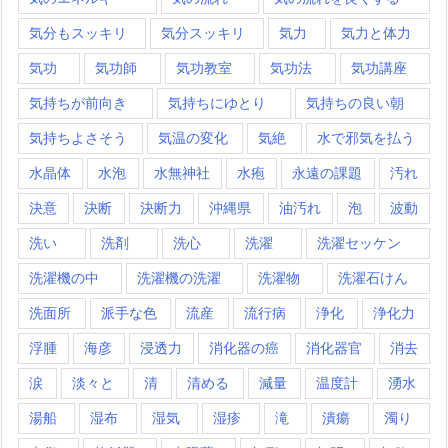
気分もスッキリ
気分スッキリ
気力
気力と体力
気功
気功師
気功教室
気功法
気功講座
気持ちが前向き
気持ちにゆとり
気持ちの良い朝
気持ちよさそう
気温の変化
気絶
水で邪気を払う
水晶体
水泡
水無神社
水疱
永遠の課題
汚れ
決意
決断
決断力
沖縄県
油汚れ
泡
波動
洗い
洗剤
洗心
洗濯
洗濯セッケン
洗濯機の中
洗濯機の洗濯
洗濯物
洗濯石けん
洗面所
派手な色
流産
流行病
浄化
浄化力
浮腫
海彦
浸透力
消化器の癌
消化器官
消去
涙
淡々と
清
清める
減量
温度計
湧水
湯船
湿布
湿気
湿疹
滝
潰瘍
濁り