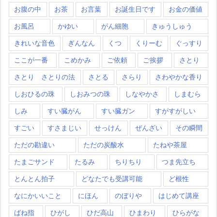
お腹の中
お茶
お言葉
お誕生日です
お金の価値
お風呂
かゆい
がん細胞
きゅうしゅう
きれいな音色
ぎんなん
くつ
くりーむ
ぐっすり
ここが一番
こめかみ
ご依頼
ご挨拶
さとり
さとり さとりの法
さとる
さらり
さわやかな香り
しおひるの珠
しおみつの珠
しなやかさ
しまむら
しみ
すい臓がん
すい臓ガン
すがすがしい
すごい
すさまじい
せっけん
ぜんざい
その瞬間
ただの勘違い
ただの炭酸水
たねや茶屋
たまごサンド
たるみ
ちりちり
つま先立ち
とんとん拍子
どなたでも受講可能
ど根性
なにかいいこと
にほん
のぼりや
はじめて講座
ばね指
ひがし
ひだ高山
ひまわり
ひらがな