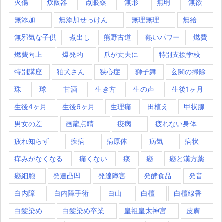
火傷
炊飯器
点眼薬
無形
無明
無欲
無添加
無添加せっけん
無理無理
無給
無邪気な子供
煮出し
熊野古道
熱いパワー
燃費
燃費向上
爆発的
爪が丈夫に
特別支援学校
特別講座
狛犬さん
狭心症
獅子舞
玄関の掃除
珠
球
甘酒
生き方
生の声
生後1ヶ月
生後4ヶ月
生後6ヶ月
生理痛
田植え
甲状腺
男女の差
画龍点睛
疫病
疲れない身体
疲れ知らず
疾病
病原体
病気
病状
痒みがなくなる
痛くない
痰
癌
癌と漢方薬
癌細胞
発達凸凹
発達障害
発酵食品
発音
白内障
白内障手術
白山
白檀
白檀線香
白髪染め
白髪染め卒業
皇祖皇太神宮
皮膚