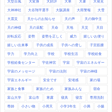
大型台風
大変身
大好評
大寒
大暑
大発見
大神神社
大谷翔平選手
大阪講座
大雨警報
大雪
大震災
天からのお知らせ
天の声
天の御中主
天の神様
天の采配
天命
天地
天災
天目
好転反応
姿勢
姿勢を正しく
威力
嬉しいお便り
嬉しい出来事
子供の成長
子供への脅し
子宮筋腫
学力
学力向上
学校
学校生活
学校給食
学校給食センター
宇佐神宮
宇宙
宇宙のエネルギー
宇宙のメッセージ
宇宙の法則
宇宙の神様
宇宙エネルギー
安全です
安堵感
家の場
家族と食事
家族のため
家族みんな
宿命
富山大学
富山市
寒露
寝具
寝言
専用洗剤
尊師
小さい物
小周天
小学3年生
小満
小腸