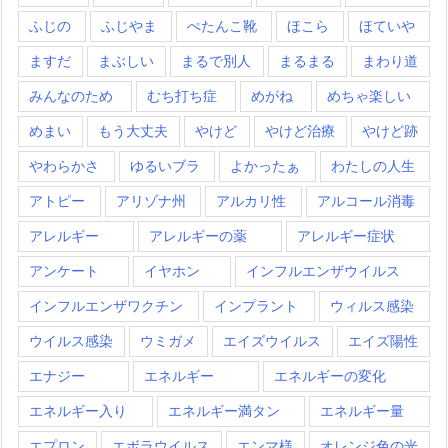
ふじの
ふじやま
ぺたんこ靴
ほこら
ほていや
ますだ
まぶしい
まるで別人
まるまる
まわり道
みんなのため
むち打ち症
めがね
めちゃ楽しい
めまい
もう大丈夫
やけど
やけど治療
やけど跡
やわらかさ
ゆるいブラ
よかったぁ
わたしの人生
アトピー
アリゾナ州
アルカリ性
アルコール消毒
アレルギー
アレルギーの薬
アレルギー症状
アンケート
イヤホン
インフルエンザウイルス
インフルエンザワクチン
インプラント
ウィルス感染
ウイルス感染
ウミガメ
エイズウイルス
エイズ陽性
エナジー
エネルギー
エネルギーの変化
エネルギー入り
エネルギー満タン
エネルギー量
エプロン
エボラウイルス
エンマ様
オレンジ色の光