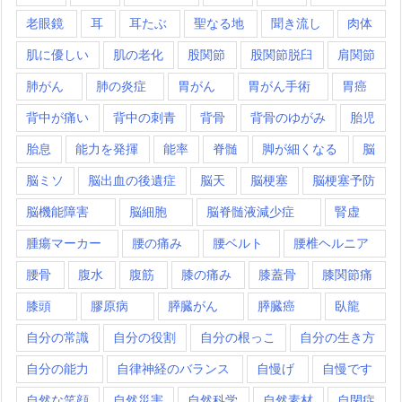
老眼鏡
耳
耳たぶ
聖なる地
聞き流し
肉体
肌に優しい
肌の老化
股関節
股関節脱臼
肩関節
肺がん
肺の炎症
胃がん
胃がん手術
胃癌
背中が痛い
背中の刺青
背骨
背骨のゆがみ
胎児
胎息
能力を発揮
能率
脊髄
脚が細くなる
脳
脳ミソ
脳出血の後遺症
脳天
脳梗塞
脳梗塞予防
脳機能障害
脳細胞
脳脊髄液減少症
腎虚
腫瘍マーカー
腰の痛み
腰ベルト
腰椎ヘルニア
腰骨
腹水
腹筋
膝の痛み
膝蓋骨
膝関節痛
膝頭
膠原病
膵臓がん
膵臓癌
臥龍
自分の常識
自分の役割
自分の根っこ
自分の生き方
自分の能力
自律神経のバランス
自慢げ
自慢です
自然な笑顔
自然災害
自然科学
自然素材
自閉症