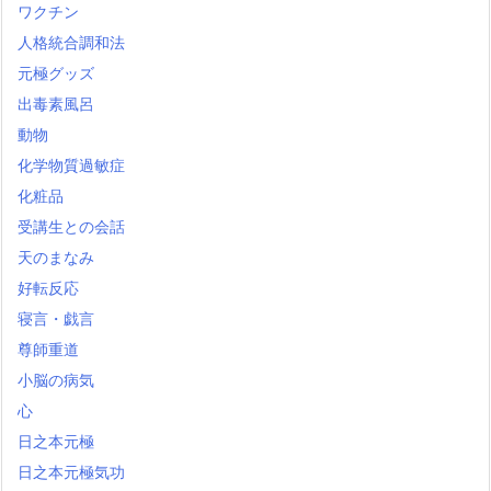
ワクチン
人格統合調和法
元極グッズ
出毒素風呂
動物
化学物質過敏症
化粧品
受講生との会話
天のまなみ
好転反応
寝言・戯言
尊師重道
小脳の病気
心
日之本元極
日之本元極気功