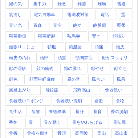
陽の気
集中力
雑念
雑菌
難病
雪道
雲消し
電気自動車
電磁波対策
電話
霊
青い光
青森
青空
静功
静脈瘤
靱帯
靱帯損傷
靱帯断裂
鞍馬寺
響き
頑張り
頑張りましょ
頓服
頓服薬
頭痛
頭皮
頭皮の汚れ
頭部
頭髪
顎関節症
顔がスッキリ
顔の湿疹
顔の筋肉
顔の腫れ
顔やせ
顔立ち
顔色
顔面神経麻痺
風の音
風合い
風呂
風呂上がり
飛蚊症
飛騨高山
食器洗い
食器洗いスポンジ
食器洗い洗剤
食欲
食物
食生活
食酢
養徳標準
養肝
養育
香の洗剤
香炉
骨
骨が動く
骨をやわらげる
骨伝導
骨折
骨格を癒す
骨頭
高周波
高山
高山市