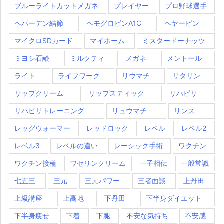
ブルーライトカットメガネ
プレイヤー
プロ野球選手
ヘパーデン結節
ヘモグロビンA1C
ヘヤーピン
マイクロSDカード
マイホーム
ミスタードーナッツ
ミヨシ石鹸
ミルクティ
メガネ
メントール
ライト
ライフワーク
リウマチ
リタリン
リップクリーム
リップスティック
リハビリ
リハビリトレーニング
リュウマチ
リンス
レッグウォーマー
レッドロック
レベル
レベル2
レベル3
レベルの違い
レーシック手術
ワクチン
ワクチン接種
ワセリンクリーム
一子相伝
一般常識
七五三
三元
三元パワー
三者面談
上丹田
上級講座
上高地
下丹田
下半身ダイエット
下半身痩せ
下着
下腿
不安な気持ち
不安感