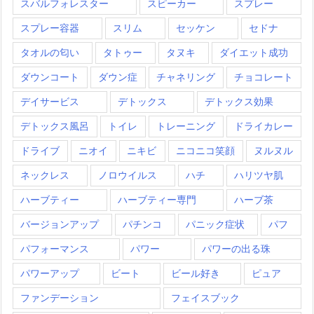
スバルフォレスター
スピーカー
スプレー
スプレー容器
スリム
セッケン
セドナ
タオルの匂い
タトゥー
タヌキ
ダイエット成功
ダウンコート
ダウン症
チャネリング
チョコレート
デイサービス
デトックス
デトックス効果
デトックス風呂
トイレ
トレーニング
ドライカレー
ドライブ
ニオイ
ニキビ
ニコニコ笑顔
ヌルヌル
ネックレス
ノロウイルス
ハチ
ハリツヤ肌
ハーブティー
ハーブティー専門
ハーブ茶
バージョンアップ
パチンコ
パニック症状
パフ
パフォーマンス
パワー
パワーの出る珠
パワーアップ
ビート
ビール好き
ピュア
ファンデーション
フェイスブック