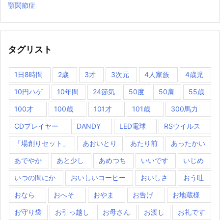
顎関節症
タグリスト
1日8時間
2歳
3才
3次元
4人家族
4歳児
10円ハゲ
10年間
24節気
50度
50肩
55歳
100才
100歳
101才
101歳
300馬力
CDプレイヤー
DANDY
LED電球
RSウイルス
「場創りセット」
あおいとり
あたり前
あったかい
あでやか
あと少し
あめつち
いいです
いじめ
いつの間にか
おいしいコーヒー
おいしさ
おう吐
おなら
おへそ
おやま
お告げ
お地蔵様
お守り袋
お引っ越し
お母さん
お渡し
お礼です