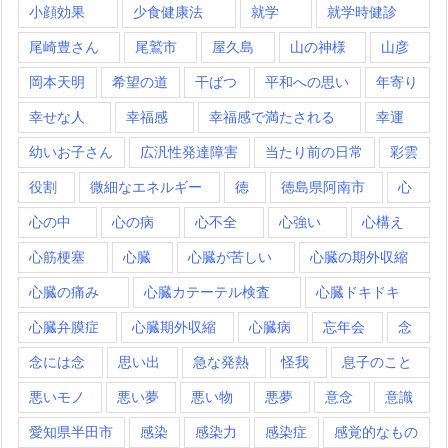
小顔効果
少食健康法
就学
就学時健診
尾崎豊さん
尾鷲市
屋久島
山の神様
山彦
岡本天明
希望の道
干ばつ
平和への思い
年寄り
幸せな人
幸福感
幸福感で満たされる
幸運
幼いお子さん
広汎性発達障害
当たり前の日常
彩雲
役割
微細なエネルギー
徳
徳島県阿南市
心
心の中
心の病
心不全
心強い
心構え
心筋梗塞
心臓
心臓が苦しい
心臓の期外収縮
心臓の痛み
心臓カテーテル検査
心臓ドキドキ
心臓弁膜症
心臓期外収縮
心臓病
忘年会
念
念には念
思い出
急な発熱
怪我
息子のこと
悪いモノ
悪い夢
悪い物
悪夢
意念
意識
愛知県半田市
感染
感染力
感染症
感覚的なもの