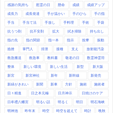
感謝の気持ち
慰霊の日
懸命
成績
成績アップ
成長力
成長発達
手が温かい
手のひら
手の指
手当
手当て法
手放し
手料理
手術
手袋
抗うつ剤
抗不安剤
拡大
拭き掃除
持ち出し
指の先
指の関節
指一本
指示
按摩
振動
捻挫
掌門人
排泄
接種
支え
放射能汚染
救急搬送
救急車
教科書
敬老の日
数霊神霊符
整体
新しい環境
新しい生活
新型
新大阪
新宮
新宮神社
新年
新幹線
新発売
新緑がきれい
新聞
新車
方針
施術
施術者
日々精進
日之本元極
日月神示
日焼けのケア
日牟禮八幡宮
明るい話
明るく
明日
明石海峡
明神池
昨年末
時空
時空を超えて
時計
晩秋