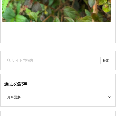
過去の記事
過
去
の
記
事