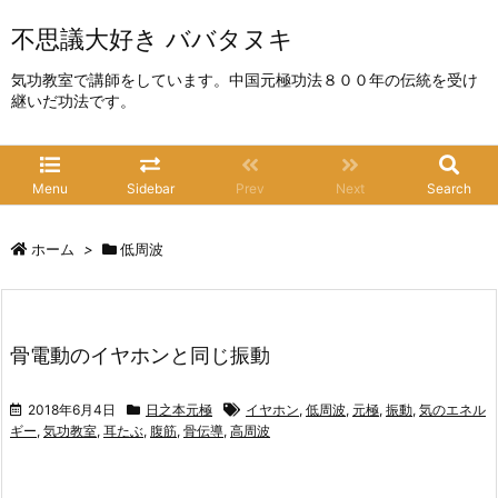
不思議大好き ババタヌキ
気功教室で講師をしています。中国元極功法８００年の伝統を受け
継いだ功法です。
Menu
Sidebar
Prev
Next
Search
ホーム
>
低周波
骨電動のイヤホンと同じ振動
2018年6月4日
日之本元極
イヤホン
,
低周波
,
元極
,
振動
,
気のエネル
ギー
,
気功教室
,
耳たぶ
,
腹筋
,
骨伝導
,
高周波