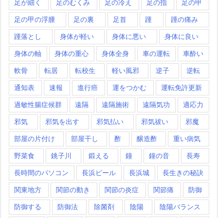
足が細く
足のむくみ
足の冷え
足の指
足の甲
足の甲の浮腫
足の裏
足首
踵
踵の痛み
踵落とし
身体が軽い
身体に悪い
身体に良い
身体の軸
身体の重心
身体全身
車の運転
車酔い
軟骨
転居
転校生
軽い風邪
逆子
逆転
通知表
速報
進行癌
運をつかむ
運転免許更新
過敏性腸症候群
遠隔
遠隔施術
遠隔気功
適応力
邪気
邪気を出す
邪気払い
邪気祓い
邪魔
部屋の片付け
部屋干し
酢
醸造酢
重い病気
野菜食
銚子川
鍛える
鐘
鐘の音
長寿
長時間のパソコン
長浜ビール
長浜城
長生きの秘訣
関東地方
関節の動き
関節の炎症
関節痛
防御
防御する
防御法
除菌剤
陰陽
陰陽バランス