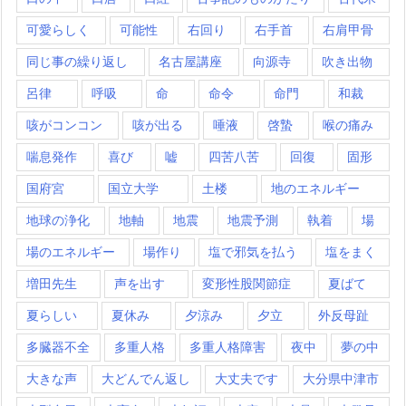
可愛らしく
可能性
右回り
右手首
右肩甲骨
同じ事の繰り返し
名古屋講座
向源寺
吹き出物
呂律
呼吸
命
命令
命門
和裁
咳がコンコン
咳が出る
唾液
啓蟄
喉の痛み
喘息発作
喜び
嘘
四苦八苦
回復
固形
国府宮
国立大学
土楼
地のエネルギー
地球の浄化
地軸
地震
地震予測
執着
場
場のエネルギー
場作り
塩で邪気を払う
塩をまく
増田先生
声を出す
変形性股関節症
夏ばて
夏らしい
夏休み
夕涼み
夕立
外反母趾
多臓器不全
多重人格
多重人格障害
夜中
夢の中
大きな声
大どんでん返し
大丈夫です
大分県中津市