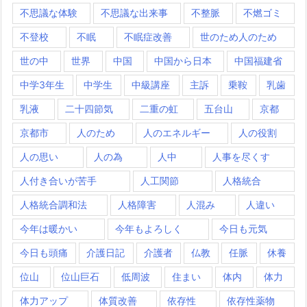
不思議な体験
不思議な出来事
不整脈
不燃ゴミ
不登校
不眠
不眠症改善
世のため人のため
世の中
世界
中国
中国から日本
中国福建省
中学3年生
中学生
中級講座
主訴
乗鞍
乳歯
乳液
二十四節気
二重の虹
五台山
京都
京都市
人のため
人のエネルギー
人の役割
人の思い
人の為
人中
人事を尽くす
人付き合いが苦手
人工関節
人格統合
人格統合調和法
人格障害
人混み
人違い
今年は暖かい
今年もよろしく
今日も元気
今日も頭痛
介護日記
介護者
仏教
任脈
休養
位山
位山巨石
低周波
住まい
体内
体力
体力アップ
体質改善
依存性
依存性薬物