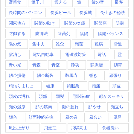
野菜食
銚子川
鍛える
鐘
鐘の音
長寿
長時間のパソコン
長浜ビール
長浜城
長生きの秘訣
関東地方
関節の動き
関節の炎症
関節痛
防御
防御する
防御法
除菌剤
陰陽
陰陽バランス
陽の気
集中力
雑念
雑菌
難病
雪道
雲消し
電気自動車
電磁波対策
電話
霊
青い光
青森
青空
静功
静脈瘤
靱帯
靱帯損傷
靱帯断裂
鞍馬寺
響き
頑張り
頑張りましょ
頓服
頓服薬
頭痛
頭皮
頭皮の汚れ
頭部
頭髪
顎関節症
顔がスッキリ
顔の湿疹
顔の筋肉
顔の腫れ
顔やせ
顔立ち
顔色
顔面神経麻痺
風の音
風合い
風呂
風呂上がり
飛蚊症
飛騨高山
食器洗い