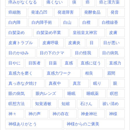
痒みがなくなる
痛くない
痰
癌
癌と漢方薬
癌細胞
発達凸凹
発達障害
発酵食品
発音
白内障
白内障手術
白山
白檀
白檀線香
白髪染め
白髪染め卒業
皇祖皇太神宮
皮膚
皮膚トラブル
皮膚呼吸
皮膚炎
目
目が悪い
目のかゆみ
目の下のクマ
目の怪我
目の病気
目やに
目医者
目薬
直感
直感に従う
直感力
直感力を磨く
直感力ワーク
相良
眉間
真っ赤な夕焼け
真夜中
真言
眠り
眼
眼の病気
眼内レンズ
睡眠
睡眠薬
瞑想
瞑想方法
知覚過敏
短縮
石けん
祓い清め
神々
神の声
神の存在
神倉神社
神様
神様ありがとう
神様からのご褒美