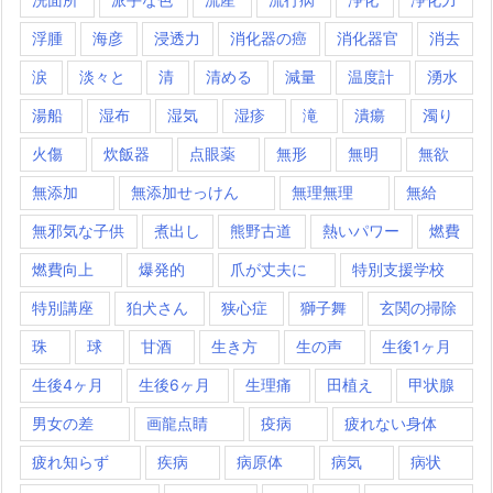
浮腫
海彦
浸透力
消化器の癌
消化器官
消去
涙
淡々と
清
清める
減量
温度計
湧水
湯船
湿布
湿気
湿疹
滝
潰瘍
濁り
火傷
炊飯器
点眼薬
無形
無明
無欲
無添加
無添加せっけん
無理無理
無給
無邪気な子供
煮出し
熊野古道
熱いパワー
燃費
燃費向上
爆発的
爪が丈夫に
特別支援学校
特別講座
狛犬さん
狭心症
獅子舞
玄関の掃除
珠
球
甘酒
生き方
生の声
生後1ヶ月
生後4ヶ月
生後6ヶ月
生理痛
田植え
甲状腺
男女の差
画龍点睛
疫病
疲れない身体
疲れ知らず
疾病
病原体
病気
病状