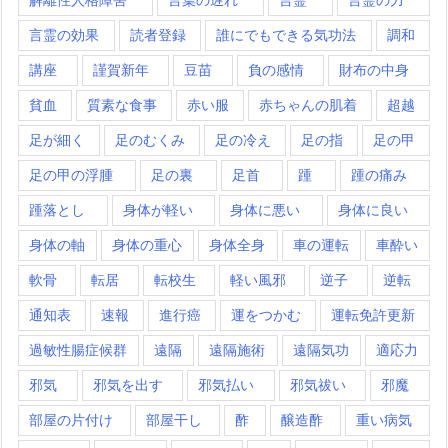
言霊の効果
読者登録
誰にでもできる気功法
調和
講座
謹賀新年
豆苗
負の感情
財布の中身
貧血
質素な食事
赤い服
赤ちゃんの肌着
超越
足が細く
足のむくみ
足の冷え
足の指
足の甲
足の甲の浮腫
足の裏
足首
踵
踵の痛み
踵落とし
身体が軽い
身体に悪い
身体に良い
身体の軸
身体の重心
身体全身
車の運転
車酔い
軟骨
転居
転校生
軽い風邪
逆子
逆転
通知表
速報
進行癌
運をつかむ
運転免許更新
過敏性腸症候群
遠隔
遠隔施術
遠隔気功
適応力
邪気
邪気を出す
邪気払い
邪気祓い
邪魔
部屋の片付け
部屋干し
酢
醸造酢
重い病気