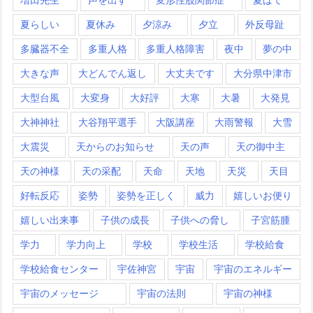
夏らしい
夏休み
夕涼み
夕立
外反母趾
多臓器不全
多重人格
多重人格障害
夜中
夢の中
大きな声
大どんでん返し
大丈夫です
大分県中津市
大型台風
大変身
大好評
大寒
大暑
大発見
大神神社
大谷翔平選手
大阪講座
大雨警報
大雪
大震災
天からのお知らせ
天の声
天の御中主
天の神様
天の采配
天命
天地
天災
天目
好転反応
姿勢
姿勢を正しく
威力
嬉しいお便り
嬉しい出来事
子供の成長
子供への脅し
子宮筋腫
学力
学力向上
学校
学校生活
学校給食
学校給食センター
宇佐神宮
宇宙
宇宙のエネルギー
宇宙のメッセージ
宇宙の法則
宇宙の神様