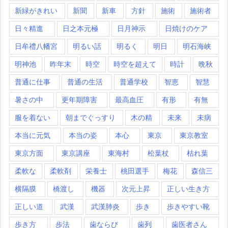
新緑がきれい
新聞
新車
方針
施術
施術者
日々精進
日之本元極
日月神示
日焼けのケア
日牟禮八幡宮
明るい話
明るく
明日
明石海峡
明神池
昨年末
時空
時空を超えて
時計
晩秋
普通に仕事
普通の生活
普通学校
智恵
智慧
暑さの中
更年期障害
最高血圧
有形
有無
服を着ない
朝までぐっすり
木の精
未来
未病
本当に元気
本当の姿
本心
東京
東京教室
東京方面
東京講座
東海村
松葉杖
枯れ葉
柔軟な
柔軟剤
栄養士
桃田選手
梅花
森信三
横隔膜
橋渡し
機器
次元上昇
正しい生き方
正しい道
武漢
武漢肺炎
歩き
歩きやすい靴
歩き方
歩法
歯ならび
歯列
歯医者さん