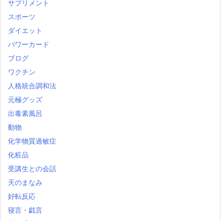
サプリメント
スポーツ
ダイエット
パワーカード
ブログ
ワクチン
人格統合調和法
元極グッズ
出毒素風呂
動物
化学物質過敏症
化粧品
受講生との会話
天のまなみ
好転反応
寝言・戯言