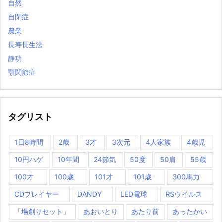
自然
自閉症
農業
長寿長生法
静功
顎関節症
タグリスト
1日8時間
2歳
3才
3次元
4人家族
4歳児
10円ハゲ
10年間
24節気
50度
50肩
55歳
100才
100歳
101才
101歳
300馬力
CDプレイヤー
DANDY
LED電球
RSウイルス
「場創りセット」
あおいとり
あたり前
あったかい