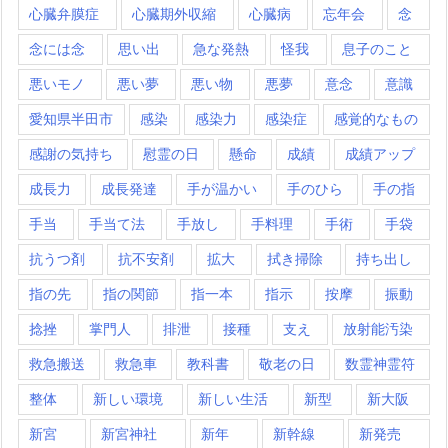
心臓弁膜症
心臓期外収縮
心臓病
忘年会
念
念には念
思い出
急な発熱
怪我
息子のこと
悪いモノ
悪い夢
悪い物
悪夢
意念
意識
愛知県半田市
感染
感染力
感染症
感覚的なもの
感謝の気持ち
慰霊の日
懸命
成績
成績アップ
成長力
成長発達
手が温かい
手のひら
手の指
手当
手当て法
手放し
手料理
手術
手袋
抗うつ剤
抗不安剤
拡大
拭き掃除
持ち出し
指の先
指の関節
指一本
指示
按摩
振動
捻挫
掌門人
排泄
接種
支え
放射能汚染
救急搬送
救急車
教科書
敬老の日
数霊神霊符
整体
新しい環境
新しい生活
新型
新大阪
新宮
新宮神社
新年
新幹線
新発売