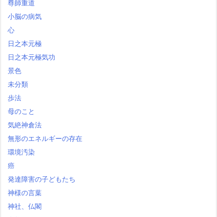
尊師重道
小脳の病気
心
日之本元極
日之本元極気功
景色
未分類
歩法
母のこと
気絶神倉法
無形のエネルギーの存在
環境汚染
癌
発達障害の子どもたち
神様の言葉
神社、仏閣