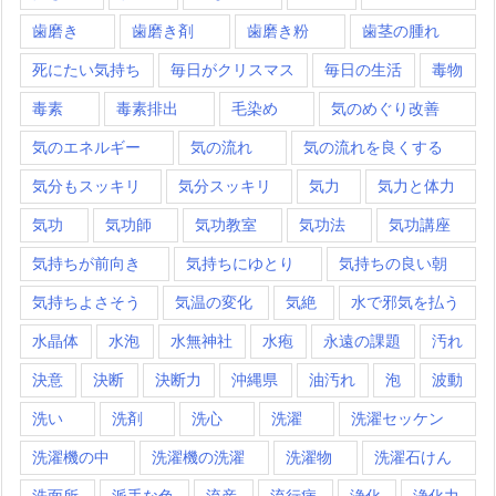
歯磨き
歯磨き剤
歯磨き粉
歯茎の腫れ
死にたい気持ち
毎日がクリスマス
毎日の生活
毒物
毒素
毒素排出
毛染め
気のめぐり改善
気のエネルギー
気の流れ
気の流れを良くする
気分もスッキリ
気分スッキリ
気力
気力と体力
気功
気功師
気功教室
気功法
気功講座
気持ちが前向き
気持ちにゆとり
気持ちの良い朝
気持ちよさそう
気温の変化
気絶
水で邪気を払う
水晶体
水泡
水無神社
水疱
永遠の課題
汚れ
決意
決断
決断力
沖縄県
油汚れ
泡
波動
洗い
洗剤
洗心
洗濯
洗濯セッケン
洗濯機の中
洗濯機の洗濯
洗濯物
洗濯石けん
洗面所
派手な色
流産
流行病
浄化
浄化力