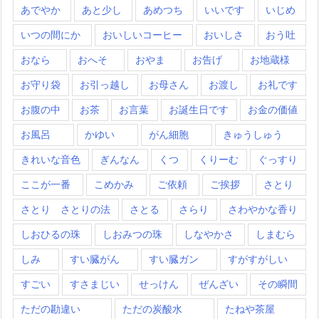
あでやか
あと少し
あめつち
いいです
いじめ
いつの間にか
おいしいコーヒー
おいしさ
おう吐
おなら
おへそ
おやま
お告げ
お地蔵様
お守り袋
お引っ越し
お母さん
お渡し
お礼です
お腹の中
お茶
お言葉
お誕生日です
お金の価値
お風呂
かゆい
がん細胞
きゅうしゅう
きれいな音色
ぎんなん
くつ
くりーむ
ぐっすり
ここが一番
こめかみ
ご依頼
ご挨拶
さとり
さとり さとりの法
さとる
さらり
さわやかな香り
しおひるの珠
しおみつの珠
しなやかさ
しまむら
しみ
すい臓がん
すい臓ガン
すがすがしい
すごい
すさまじい
せっけん
ぜんざい
その瞬間
ただの勘違い
ただの炭酸水
たねや茶屋