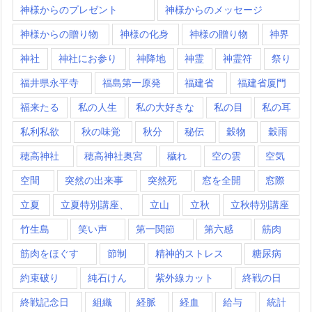
神様からのプレゼント
神様からのメッセージ
神様からの贈り物
神様の化身
神様の贈り物
神界
神社
神社にお参り
神降地
神霊
神霊符
祭り
福井県永平寺
福島第一原発
福建省
福建省厦門
福来たる
私の人生
私の大好きな
私の目
私の耳
私利私欲
秋の味覚
秋分
秘伝
穀物
穀雨
穂高神社
穂高神社奥宮
穢れ
空の雲
空気
空間
突然の出来事
突然死
窓を全開
窓際
立夏
立夏特別講座、
立山
立秋
立秋特別講座
竹生島
笑い声
第一関節
第六感
筋肉
筋肉をほぐす
節制
精神的ストレス
糖尿病
約束破り
純石けん
紫外線カット
終戦の日
終戦記念日
組織
経脈
経血
給与
統計