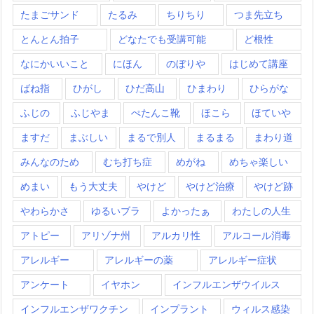
たまごサンド
たるみ
ちりちり
つま先立ち
とんとん拍子
どなたでも受講可能
ど根性
なにかいいこと
にほん
のぼりや
はじめて講座
ばね指
ひがし
ひだ高山
ひまわり
ひらがな
ふじの
ふじやま
ぺたんこ靴
ほこら
ほていや
ますだ
まぶしい
まるで別人
まるまる
まわり道
みんなのため
むち打ち症
めがね
めちゃ楽しい
めまい
もう大丈夫
やけど
やけど治療
やけど跡
やわらかさ
ゆるいブラ
よかったぁ
わたしの人生
アトピー
アリゾナ州
アルカリ性
アルコール消毒
アレルギー
アレルギーの薬
アレルギー症状
アンケート
イヤホン
インフルエンザウイルス
インフルエンザワクチン
インプラント
ウィルス感染