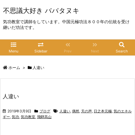
不思議大好き ババタヌキ
気功教室で講師をしています。中国元極功法８００年の伝統を受け
継いだ功法です。
Menu
Sidebar
Prev
Next
Search
ホーム
>
人違い
人違い
2019年3月9日
ブログ
人違い
,
偶然
,
天の声
,
日之本元極
,
気のエネル
ギー
,
気功
,
気功教室
,
飛騨高山