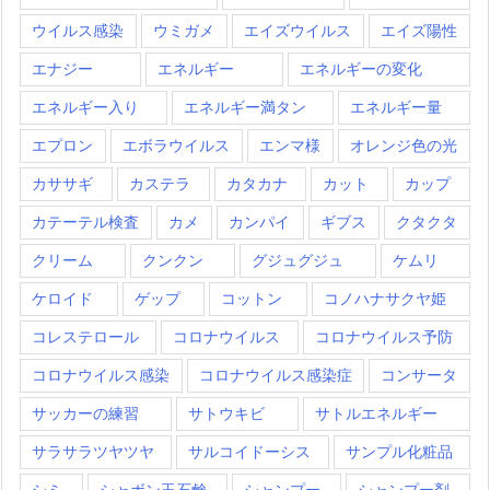
ウイルス感染
ウミガメ
エイズウイルス
エイズ陽性
エナジー
エネルギー
エネルギーの変化
エネルギー入り
エネルギー満タン
エネルギー量
エプロン
エボラウイルス
エンマ様
オレンジ色の光
カササギ
カステラ
カタカナ
カット
カップ
カテーテル検査
カメ
カンパイ
ギブス
クタクタ
クリーム
クンクン
グジュグジュ
ケムリ
ケロイド
ゲップ
コットン
コノハナサクヤ姫
コレステロール
コロナウイルス
コロナウイルス予防
コロナウイルス感染
コロナウイルス感染症
コンサータ
サッカーの練習
サトウキビ
サトルエネルギー
サラサラツヤツヤ
サルコイドーシス
サンプル化粧品
シミ
シャボン玉石鹸
シャンプー
シャンプー剤