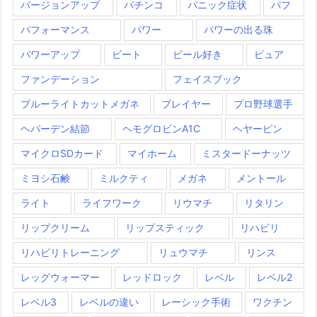
バージョンアップ
パチンコ
パニック症状
パフ
パフォーマンス
パワー
パワーの出る珠
パワーアップ
ビート
ビール好き
ピュア
ファンデーション
フェイスブック
ブルーライトカットメガネ
プレイヤー
プロ野球選手
ヘパーデン結節
ヘモグロビンA1C
ヘヤーピン
マイクロSDカード
マイホーム
ミスタードーナッツ
ミヨシ石鹸
ミルクティ
メガネ
メントール
ライト
ライフワーク
リウマチ
リタリン
リップクリーム
リップスティック
リハビリ
リハビリトレーニング
リュウマチ
リンス
レッグウォーマー
レッドロック
レベル
レベル2
レベル3
レベルの違い
レーシック手術
ワクチン