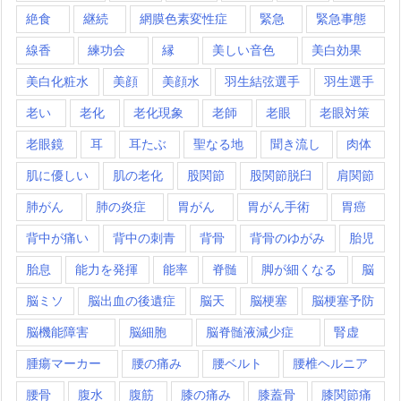
絶食
継続
網膜色素変性症
緊急
緊急事態
線香
練功会
縁
美しい音色
美白効果
美白化粧水
美顔
美顔水
羽生結弦選手
羽生選手
老い
老化
老化現象
老師
老眼
老眼対策
老眼鏡
耳
耳たぶ
聖なる地
聞き流し
肉体
肌に優しい
肌の老化
股関節
股関節脱臼
肩関節
肺がん
肺の炎症
胃がん
胃がん手術
胃癌
背中が痛い
背中の刺青
背骨
背骨のゆがみ
胎児
胎息
能力を発揮
能率
脊髄
脚が細くなる
脳
脳ミソ
脳出血の後遺症
脳天
脳梗塞
脳梗塞予防
脳機能障害
脳細胞
脳脊髄液減少症
腎虚
腫瘍マーカー
腰の痛み
腰ベルト
腰椎ヘルニア
腰骨
腹水
腹筋
膝の痛み
膝蓋骨
膝関節痛