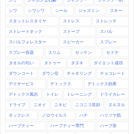
シワ
シワシワ
シール
ジャズミン
スキー
スタットレスタイヤ
ストレス
ストレッチ
ストレートネック
ストーブ
スバル
スバルフォレスター
スピーカー
スプレー
スプレー容器
スリム
セッケン
セドナ
タオルの匂い
タトゥー
タヌキ
ダイエット成功
ダウンコート
ダウン症
チャネリング
チョコレート
デイサービス
デトックス
デトックス効果
デトックス風呂
トイレ
トレーニング
ドライカレー
ドライブ
ニオイ
ニキビ
ニコニコ笑顔
ヌルヌル
ネックレス
ノロウイルス
ハチ
ハリツヤ肌
ハーブティー
ハーブティー専門
ハーブ茶