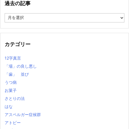
過去の記事
過
去
の
記
事
カテゴリー
12字真言
「場」の良し悪し
「歯」 並び
うつ病
お菓子
さとりの法
はな
アスペルガー症候群
アトピー