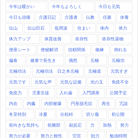
今年は暖かい
今年もよろしく
今日も元気
今日も頭痛
介護日記
介護者
仏教
任脈
休養
位山
位山巨石
低周波
住まい
体内
体力
体力アップ
体質改善
依存性
依存性薬物
便座シート
便秘解消
信頼関係
修練
倒れる
偏食
健康で長生き
偶然
元極
元極功
元極功法
元極功法 日之本元極
元極道
元気すぎ
元気です
元気な声
元気な証拠
光の玉
免疫不全
免疫力
児童生徒
入れ歯
入門講座
公開予定
内在
内臓
内部被爆
円形脱毛症
再生
冗談
冬至特別
冷夏
分杭峠
切り傷
初公開
前向きな気持ち
前腕部
副反応
力
加熱
努力
努力が必要
努力と根性
労宮
効力
勉強時間