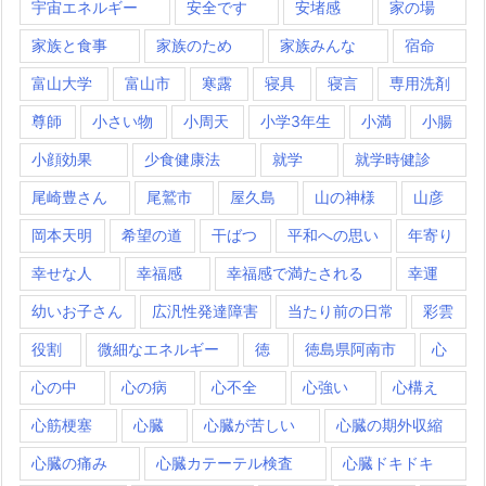
宇宙エネルギー
安全です
安堵感
家の場
家族と食事
家族のため
家族みんな
宿命
富山大学
富山市
寒露
寝具
寝言
専用洗剤
尊師
小さい物
小周天
小学3年生
小満
小腸
小顔効果
少食健康法
就学
就学時健診
尾崎豊さん
尾鷲市
屋久島
山の神様
山彦
岡本天明
希望の道
干ばつ
平和への思い
年寄り
幸せな人
幸福感
幸福感で満たされる
幸運
幼いお子さん
広汎性発達障害
当たり前の日常
彩雲
役割
微細なエネルギー
徳
徳島県阿南市
心
心の中
心の病
心不全
心強い
心構え
心筋梗塞
心臓
心臓が苦しい
心臓の期外収縮
心臓の痛み
心臓カテーテル検査
心臓ドキドキ