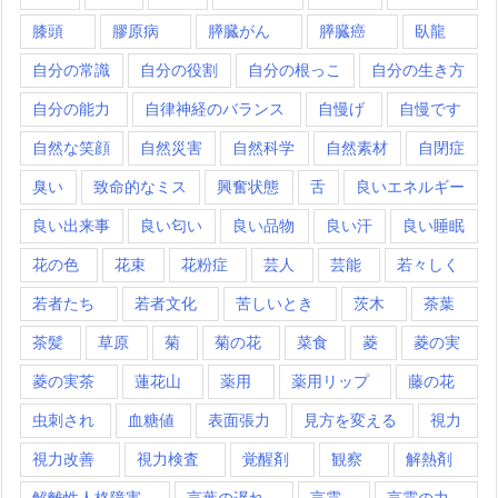
膝頭
膠原病
膵臓がん
膵臓癌
臥龍
自分の常識
自分の役割
自分の根っこ
自分の生き方
自分の能力
自律神経のバランス
自慢げ
自慢です
自然な笑顔
自然災害
自然科学
自然素材
自閉症
臭い
致命的なミス
興奮状態
舌
良いエネルギー
良い出来事
良い匂い
良い品物
良い汗
良い睡眠
花の色
花束
花粉症
芸人
芸能
若々しく
若者たち
若者文化
苦しいとき
茨木
茶葉
茶髪
草原
菊
菊の花
菜食
菱
菱の実
菱の実茶
蓮花山
薬用
薬用リップ
藤の花
虫刺され
血糖値
表面張力
見方を変える
視力
視力改善
視力検査
覚醒剤
観察
解熱剤
解離性人格障害
言葉の遅れ
言霊
言霊の力