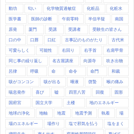
動功
匂い
化学物質過敏症
化粧品
化粧水
医学書
医師の診断
午前零時
半信半疑
南国
原発
厦門
受講
受講者
受験生の皆さん
口の中
口唇
口紅
古事記のものがたり
古代米
可愛らしく
可能性
右回り
右手首
右肩甲骨
同じ事の繰り返し
名古屋講座
向源寺
吹き出物
呂律
呼吸
命
命令
命門
和裁
咳がコンコン
咳が出る
唾液
啓蟄
喉の痛み
喘息発作
喜び
嘘
四苦八苦
回復
固形
国府宮
国立大学
土楼
地のエネルギー
地球の浄化
地軸
地震
地震予測
執着
場
場のエネルギー
場作り
塩で邪気を払う
塩をまく
増田先生
声を出す
変形性股関節症
夏ばて