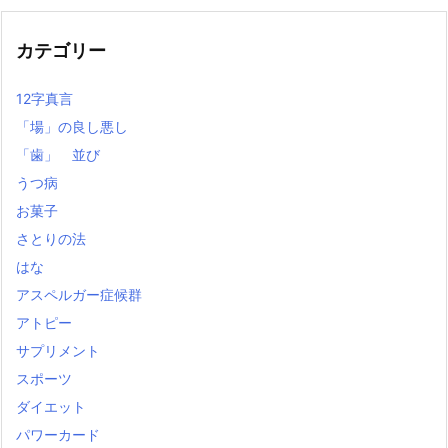
記
事
カテゴリー
12字真言
「場」の良し悪し
「歯」 並び
うつ病
お菓子
さとりの法
はな
アスペルガー症候群
アトピー
サプリメント
スポーツ
ダイエット
パワーカード