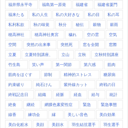
福井県永平寺
福島第一原発
福建省
福建省厦門
福来たる
私の人生
私の大好きな
私の目
私の耳
私利私欲
秋の味覚
秋分
秘伝
穀物
穀雨
穂高神社
穂高神社奥宮
穢れ
空の雲
空気
空間
突然の出来事
突然死
窓を全開
窓際
立夏
立夏特別講座、
立山
立秋
立秋特別講座
竹生島
笑い声
第一関節
第六感
筋肉
筋肉をほぐす
節制
精神的ストレス
糖尿病
約束破り
純石けん
紫外線カット
終戦の日
終戦記念日
組織
経脈
経血
給与
統計
絶食
継続
網膜色素変性症
緊急
緊急事態
線香
練功会
縁
美しい音色
美白効果
美白化粧水
美顔
美顔水
羽生結弦選手
羽生選手