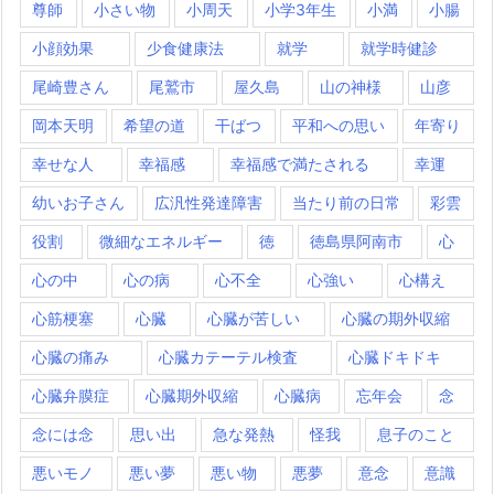
尊師
小さい物
小周天
小学3年生
小満
小腸
小顔効果
少食健康法
就学
就学時健診
尾崎豊さん
尾鷲市
屋久島
山の神様
山彦
岡本天明
希望の道
干ばつ
平和への思い
年寄り
幸せな人
幸福感
幸福感で満たされる
幸運
幼いお子さん
広汎性発達障害
当たり前の日常
彩雲
役割
微細なエネルギー
徳
徳島県阿南市
心
心の中
心の病
心不全
心強い
心構え
心筋梗塞
心臓
心臓が苦しい
心臓の期外収縮
心臓の痛み
心臓カテーテル検査
心臓ドキドキ
心臓弁膜症
心臓期外収縮
心臓病
忘年会
念
念には念
思い出
急な発熱
怪我
息子のこと
悪いモノ
悪い夢
悪い物
悪夢
意念
意識