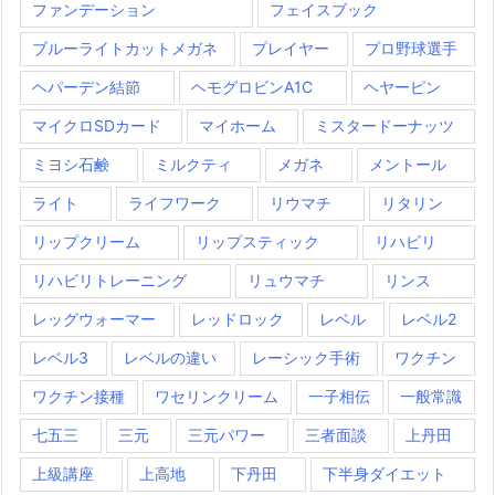
ファンデーション
フェイスブック
ブルーライトカットメガネ
プレイヤー
プロ野球選手
ヘパーデン結節
ヘモグロビンA1C
ヘヤーピン
マイクロSDカード
マイホーム
ミスタードーナッツ
ミヨシ石鹸
ミルクティ
メガネ
メントール
ライト
ライフワーク
リウマチ
リタリン
リップクリーム
リップスティック
リハビリ
リハビリトレーニング
リュウマチ
リンス
レッグウォーマー
レッドロック
レベル
レベル2
レベル3
レベルの違い
レーシック手術
ワクチン
ワクチン接種
ワセリンクリーム
一子相伝
一般常識
七五三
三元
三元パワー
三者面談
上丹田
上級講座
上高地
下丹田
下半身ダイエット