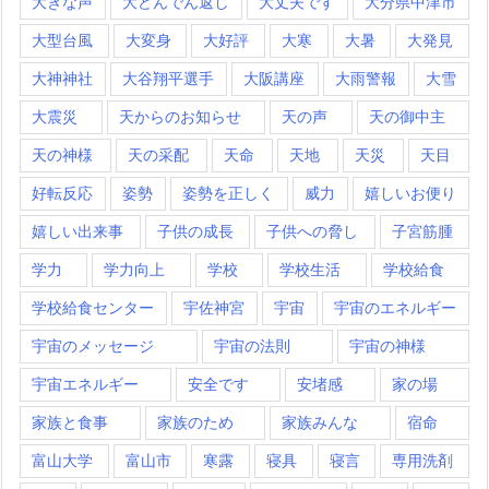
大きな声
大どんでん返し
大丈夫です
大分県中津市
大型台風
大変身
大好評
大寒
大暑
大発見
大神神社
大谷翔平選手
大阪講座
大雨警報
大雪
大震災
天からのお知らせ
天の声
天の御中主
天の神様
天の采配
天命
天地
天災
天目
好転反応
姿勢
姿勢を正しく
威力
嬉しいお便り
嬉しい出来事
子供の成長
子供への脅し
子宮筋腫
学力
学力向上
学校
学校生活
学校給食
学校給食センター
宇佐神宮
宇宙
宇宙のエネルギー
宇宙のメッセージ
宇宙の法則
宇宙の神様
宇宙エネルギー
安全です
安堵感
家の場
家族と食事
家族のため
家族みんな
宿命
富山大学
富山市
寒露
寝具
寝言
専用洗剤