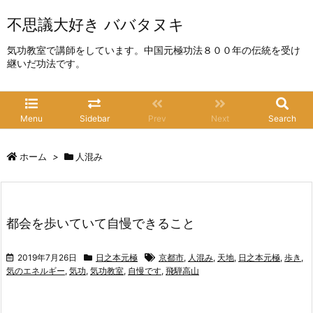
不思議大好き ババタヌキ
気功教室で講師をしています。中国元極功法８００年の伝統を受け
継いだ功法です。
Menu
Sidebar
Prev
Next
Search
ホーム
>
人混み
都会を歩いていて自慢できること
2019年7月26日
日之本元極
京都市
,
人混み
,
天地
,
日之本元極
,
歩き
,
気のエネルギー
,
気功
,
気功教室
,
自慢です
,
飛騨高山