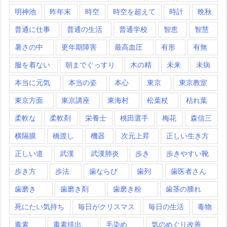
明神池
昨年末
時空
時空を超えて
時計
晩秋
普通に仕事
普通の生活
普通学校
智恵
智慧
暑さの中
更年期障害
最高血圧
有形
有無
服を着ない
朝までぐっすり
木の精
未来
未病
本当に元気
本当の姿
本心
東京
東京教室
東京方面
東京講座
東海村
松葉杖
枯れ葉
柔軟な
柔軟剤
栄養士
桃田選手
梅花
森信三
横隔膜
橋渡し
機器
次元上昇
正しい生き方
正しい道
武漢
武漢肺炎
歩き
歩きやすい靴
歩き方
歩法
歯ならび
歯列
歯医者さん
歯磨き
歯磨き剤
歯磨き粉
歯茎の腫れ
死にたい気持ち
毎日がクリスマス
毎日の生活
毒物
毒素
毒素排出
毛染め
気のめぐり改善