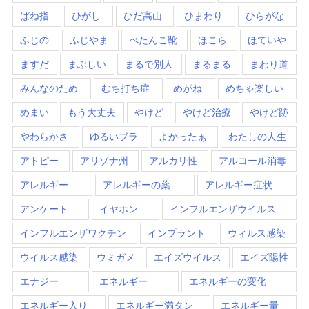
ばね指
ひがし
ひだ高山
ひまわり
ひらがな
ふじの
ふじやま
ぺたんこ靴
ほこら
ほていや
ますだ
まぶしい
まるで別人
まるまる
まわり道
みんなのため
むち打ち症
めがね
めちゃ楽しい
めまい
もう大丈夫
やけど
やけど治療
やけど跡
やわらかさ
ゆるいブラ
よかったぁ
わたしの人生
アトピー
アリゾナ州
アルカリ性
アルコール消毒
アレルギー
アレルギーの薬
アレルギー症状
アンケート
イヤホン
インフルエンザウイルス
インフルエンザワクチン
インプラント
ウィルス感染
ウイルス感染
ウミガメ
エイズウイルス
エイズ陽性
エナジー
エネルギー
エネルギーの変化
エネルギー入り
エネルギー満タン
エネルギー量