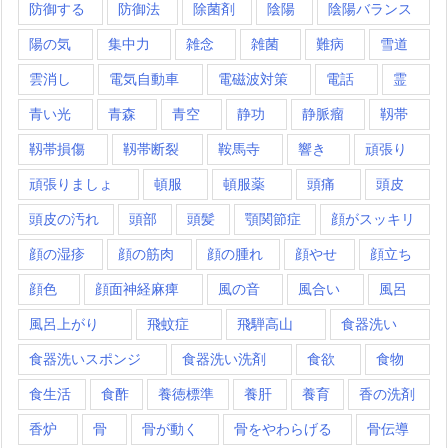
防御する
防御法
除菌剤
陰陽
陰陽バランス
陽の気
集中力
雑念
雑菌
難病
雪道
雲消し
電気自動車
電磁波対策
電話
霊
青い光
青森
青空
静功
静脈瘤
靱帯
靱帯損傷
靱帯断裂
鞍馬寺
響き
頑張り
頑張りましょ
頓服
頓服薬
頭痛
頭皮
頭皮の汚れ
頭部
頭髪
顎関節症
顔がスッキリ
顔の湿疹
顔の筋肉
顔の腫れ
顔やせ
顔立ち
顔色
顔面神経麻痺
風の音
風合い
風呂
風呂上がり
飛蚊症
飛騨高山
食器洗い
食器洗いスポンジ
食器洗い洗剤
食欲
食物
食生活
食酢
養徳標準
養肝
養育
香の洗剤
香炉
骨
骨が動く
骨をやわらげる
骨伝導