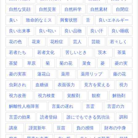
自然な笑顔
自然災害
自然科学
自然素材
自閉症
臭い
致命的なミス
興奮状態
舌
良いエネルギー
良い出来事
良い匂い
良い品物
良い汗
良い睡眠
花の色
花束
花粉症
芸人
芸能
若々しく
若者たち
若者文化
苦しいとき
茨木
茶葉
茶髪
草原
菊
菊の花
菜食
菱
菱の実
菱の実茶
蓮花山
薬用
薬用リップ
藤の花
虫刺され
血糖値
表面張力
見方を変える
視力
視力改善
視力検査
覚醒剤
観察
解熱剤
解離性人格障害
言葉の遅れ
言霊
言霊の力
言霊の効果
読者登録
誰にでもできる気功法
調和
講座
謹賀新年
豆苗
負の感情
財布の中身