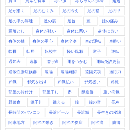
貧血
質素な食事
赤い服
赤ちゃんの肌着
超越
足が細く
足のむくみ
足の冷え
足の指
足の甲
足の甲の浮腫
足の裏
足首
踵
踵の痛み
踵落とし
身体が軽い
身体に悪い
身体に良い
身体の軸
身体の重心
身体全身
車の運転
車酔い
軟骨
転居
転校生
軽い風邪
逆子
逆転
通知表
速報
進行癌
運をつかむ
運転免許更新
過敏性腸症候群
遠隔
遠隔施術
遠隔気功
適応力
邪気
邪気を出す
邪気払い
邪気祓い
邪魔
部屋の片付け
部屋干し
酢
醸造酢
重い病気
野菜食
銚子川
鍛える
鐘
鐘の音
長寿
長時間のパソコン
長浜ビール
長浜城
長生きの秘訣
関東地方
関節の動き
関節の炎症
関節痛
防御