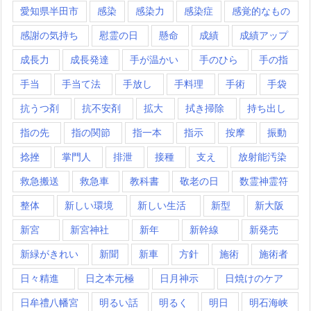
愛知県半田市
感染
感染力
感染症
感覚的なもの
感謝の気持ち
慰霊の日
懸命
成績
成績アップ
成長力
成長発達
手が温かい
手のひら
手の指
手当
手当て法
手放し
手料理
手術
手袋
抗うつ剤
抗不安剤
拡大
拭き掃除
持ち出し
指の先
指の関節
指一本
指示
按摩
振動
捻挫
掌門人
排泄
接種
支え
放射能汚染
救急搬送
救急車
教科書
敬老の日
数霊神霊符
整体
新しい環境
新しい生活
新型
新大阪
新宮
新宮神社
新年
新幹線
新発売
新緑がきれい
新聞
新車
方針
施術
施術者
日々精進
日之本元極
日月神示
日焼けのケア
日牟禮八幡宮
明るい話
明るく
明日
明石海峡