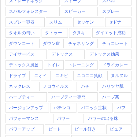
ストレートネック
ストーブ
スバル
スバルフォレスター
スピーカー
スプレー
スプレー容器
スリム
セッケン
セドナ
タオルの匂い
タトゥー
タヌキ
ダイエット成功
ダウンコート
ダウン症
チャネリング
チョコレート
デイサービス
デトックス
デトックス効果
デトックス風呂
トイレ
トレーニング
ドライカレー
ドライブ
ニオイ
ニキビ
ニコニコ笑顔
ヌルヌル
ネックレス
ノロウイルス
ハチ
ハリツヤ肌
ハーブティー
ハーブティー専門
ハーブ茶
バージョンアップ
パチンコ
パニック症状
パフ
パフォーマンス
パワー
パワーの出る珠
パワーアップ
ビート
ビール好き
ピュア