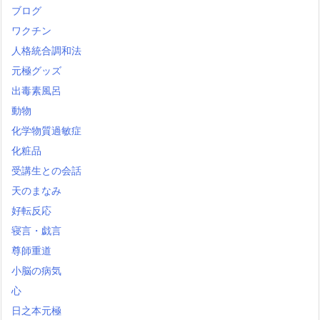
ブログ
ワクチン
人格統合調和法
元極グッズ
出毒素風呂
動物
化学物質過敏症
化粧品
受講生との会話
天のまなみ
好転反応
寝言・戯言
尊師重道
小脳の病気
心
日之本元極