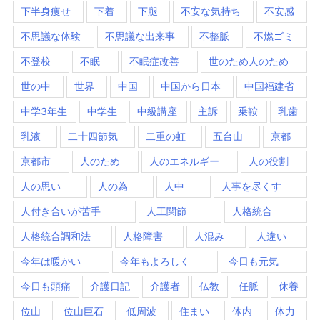
下半身痩せ
下着
下腿
不安な気持ち
不安感
不思議な体験
不思議な出来事
不整脈
不燃ゴミ
不登校
不眠
不眠症改善
世のため人のため
世の中
世界
中国
中国から日本
中国福建省
中学3年生
中学生
中級講座
主訴
乗鞍
乳歯
乳液
二十四節気
二重の虹
五台山
京都
京都市
人のため
人のエネルギー
人の役割
人の思い
人の為
人中
人事を尽くす
人付き合いが苦手
人工関節
人格統合
人格統合調和法
人格障害
人混み
人違い
今年は暖かい
今年もよろしく
今日も元気
今日も頭痛
介護日記
介護者
仏教
任脈
休養
位山
位山巨石
低周波
住まい
体内
体力