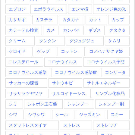
エプロン
エボラウイルス
エンマ様
オレンジ色の光
カササギ
カステラ
カタカナ
カット
カップ
カテーテル検査
カメ
カンパイ
ギブス
クタクタ
クリーム
クンクン
グジュグジュ
ケムリ
ケロイド
ゲップ
コットン
コノハナサクヤ姫
コレステロール
コロナウイルス
コロナウイルス予防
コロナウイルス感染
コロナウイルス感染症
コンサータ
サッカーの練習
サトウキビ
サトルエネルギー
サラサラツヤツヤ
サルコイドーシス
サンプル化粧品
シミ
シャボン玉石鹸
シャンプー
シャンプー剤
シワ
シワシワ
シール
ジャズミン
スキー
スタットレスタイヤ
ストレス
ストレッチ