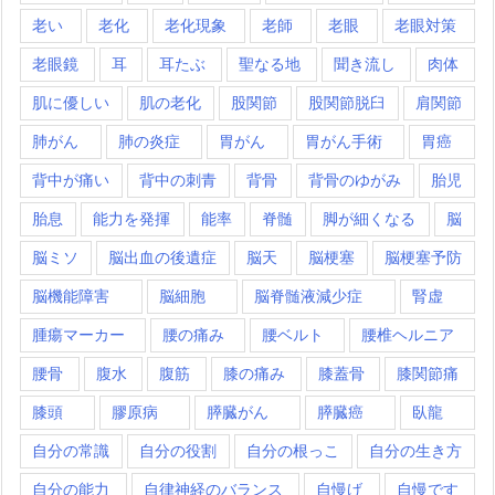
老い
老化
老化現象
老師
老眼
老眼対策
老眼鏡
耳
耳たぶ
聖なる地
聞き流し
肉体
肌に優しい
肌の老化
股関節
股関節脱臼
肩関節
肺がん
肺の炎症
胃がん
胃がん手術
胃癌
背中が痛い
背中の刺青
背骨
背骨のゆがみ
胎児
胎息
能力を発揮
能率
脊髄
脚が細くなる
脳
脳ミソ
脳出血の後遺症
脳天
脳梗塞
脳梗塞予防
脳機能障害
脳細胞
脳脊髄液減少症
腎虚
腫瘍マーカー
腰の痛み
腰ベルト
腰椎ヘルニア
腰骨
腹水
腹筋
膝の痛み
膝蓋骨
膝関節痛
膝頭
膠原病
膵臓がん
膵臓癌
臥龍
自分の常識
自分の役割
自分の根っこ
自分の生き方
自分の能力
自律神経のバランス
自慢げ
自慢です