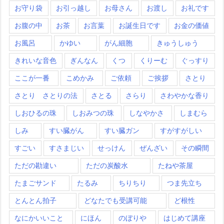
お守り袋
お引っ越し
お母さん
お渡し
お礼です
お腹の中
お茶
お言葉
お誕生日です
お金の価値
お風呂
かゆい
がん細胞
きゅうしゅう
きれいな音色
ぎんなん
くつ
くりーむ
ぐっすり
ここが一番
こめかみ
ご依頼
ご挨拶
さとり
さとり さとりの法
さとる
さらり
さわやかな香り
しおひるの珠
しおみつの珠
しなやかさ
しまむら
しみ
すい臓がん
すい臓ガン
すがすがしい
すごい
すさまじい
せっけん
ぜんざい
その瞬間
ただの勘違い
ただの炭酸水
たねや茶屋
たまごサンド
たるみ
ちりちり
つま先立ち
とんとん拍子
どなたでも受講可能
ど根性
なにかいいこと
にほん
のぼりや
はじめて講座