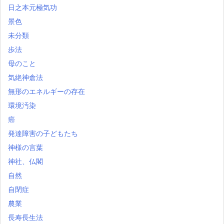
日之本元極気功
景色
未分類
歩法
母のこと
気絶神倉法
無形のエネルギーの存在
環境汚染
癌
発達障害の子どもたち
神様の言葉
神社、仏閣
自然
自閉症
農業
長寿長生法