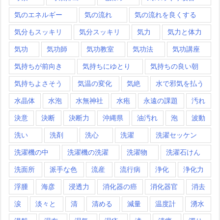
気のエネルギー
気の流れ
気の流れを良くする
気分もスッキリ
気分スッキリ
気力
気力と体力
気功
気功師
気功教室
気功法
気功講座
気持ちが前向き
気持ちにゆとり
気持ちの良い朝
気持ちよさそう
気温の変化
気絶
水で邪気を払う
水晶体
水泡
水無神社
水疱
永遠の課題
汚れ
決意
決断
決断力
沖縄県
油汚れ
泡
波動
洗い
洗剤
洗心
洗濯
洗濯セッケン
洗濯機の中
洗濯機の洗濯
洗濯物
洗濯石けん
洗面所
派手な色
流産
流行病
浄化
浄化力
浮腫
海彦
浸透力
消化器の癌
消化器官
消去
涙
淡々と
清
清める
減量
温度計
湧水