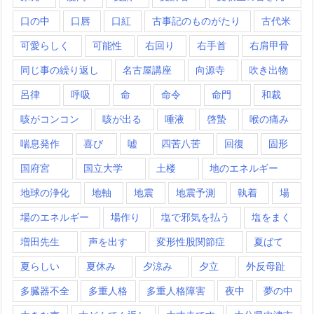
口の中
口唇
口紅
古事記のものがたり
古代米
可愛らしく
可能性
右回り
右手首
右肩甲骨
同じ事の繰り返し
名古屋講座
向源寺
吹き出物
呂律
呼吸
命
命令
命門
和裁
咳がコンコン
咳が出る
唾液
啓蟄
喉の痛み
喘息発作
喜び
嘘
四苦八苦
回復
固形
国府宮
国立大学
土楼
地のエネルギー
地球の浄化
地軸
地震
地震予測
執着
場
場のエネルギー
場作り
塩で邪気を払う
塩をまく
増田先生
声を出す
変形性股関節症
夏ばて
夏らしい
夏休み
夕涼み
夕立
外反母趾
多臓器不全
多重人格
多重人格障害
夜中
夢の中