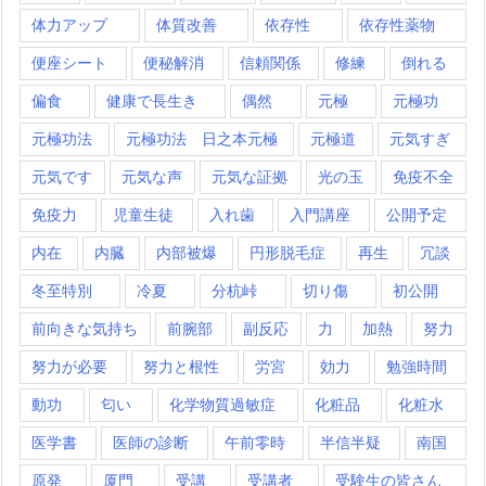
体力アップ
体質改善
依存性
依存性薬物
便座シート
便秘解消
信頼関係
修練
倒れる
偏食
健康で長生き
偶然
元極
元極功
元極功法
元極功法 日之本元極
元極道
元気すぎ
元気です
元気な声
元気な証拠
光の玉
免疫不全
免疫力
児童生徒
入れ歯
入門講座
公開予定
内在
内臓
内部被爆
円形脱毛症
再生
冗談
冬至特別
冷夏
分杭峠
切り傷
初公開
前向きな気持ち
前腕部
副反応
力
加熱
努力
努力が必要
努力と根性
労宮
効力
勉強時間
動功
匂い
化学物質過敏症
化粧品
化粧水
医学書
医師の診断
午前零時
半信半疑
南国
原発
厦門
受講
受講者
受験生の皆さん