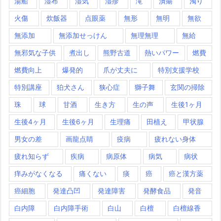
湯船
湿布
湿気
湿疹
滝
潰瘍
濁り
火傷
炊飯器
点眼薬
無形
無明
無欲
無添加
無添加せっけん
無理無理
無給
無邪気な子供
煮出し
熊野古道
熱いパワー
燃費
燃費向上
爆発的
爪が丈夫に
特別支援学校
特別講座
狛犬さん
狭心症
獅子舞
玄関の掃除
珠
球
甘酒
生き方
生の声
生後1ヶ月
生後4ヶ月
生後6ヶ月
生理痛
田植え
甲状腺
男女の差
画龍点睛
疫病
疲れない身体
疲れ知らず
疾病
病原体
病気
病状
痒みがなくなる
痛くない
痰
癌
癌と漢方薬
癌細胞
発達凸凹
発達障害
発酵食品
発音
白内障
白内障手術
白山
白檀
白檀線香