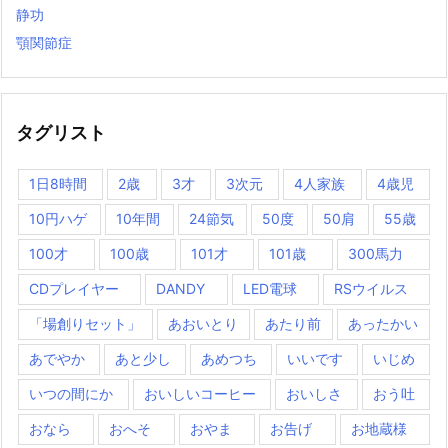
静功
顎関節症
タグリスト
1日8時間
2歳
3才
3次元
4人家族
4歳児
10円ハゲ
10年間
24節気
50度
50肩
55歳
100才
100歳
101才
101歳
300馬力
CDプレイヤー
DANDY
LED電球
RSウイルス
「場創りセット」
あおいとり
あたり前
あったかい
あでやか
あと少し
あめつち
いいです
いじめ
いつの間にか
おいしいコーヒー
おいしさ
おう吐
おなら
おへそ
おやま
お告げ
お地蔵様