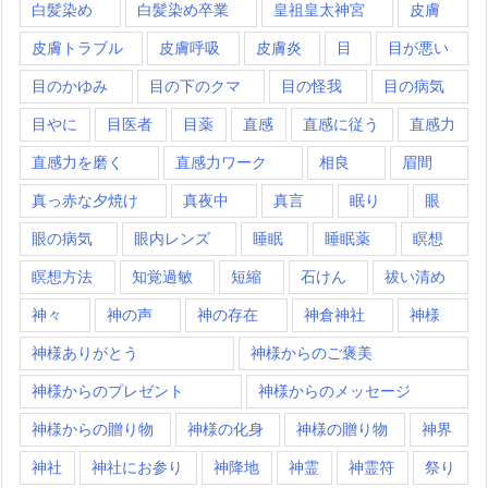
白髪染め
白髪染め卒業
皇祖皇太神宮
皮膚
皮膚トラブル
皮膚呼吸
皮膚炎
目
目が悪い
目のかゆみ
目の下のクマ
目の怪我
目の病気
目やに
目医者
目薬
直感
直感に従う
直感力
直感力を磨く
直感力ワーク
相良
眉間
真っ赤な夕焼け
真夜中
真言
眠り
眼
眼の病気
眼内レンズ
睡眠
睡眠薬
瞑想
瞑想方法
知覚過敏
短縮
石けん
祓い清め
神々
神の声
神の存在
神倉神社
神様
神様ありがとう
神様からのご褒美
神様からのプレゼント
神様からのメッセージ
神様からの贈り物
神様の化身
神様の贈り物
神界
神社
神社にお参り
神降地
神霊
神霊符
祭り