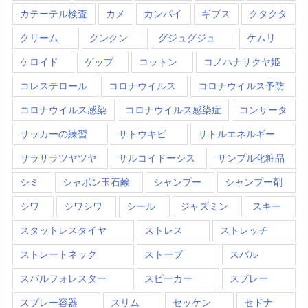
カテーテル検査
カメ
カンパイ
ギブス
クタクタ
クリーム
クンクン
グジュグジュ
ケムリ
ケロイド
ゲップ
コットン
コノハナサクヤ姫
コレステロール
コロナウイルス
コロナウイルス予防
コロナウイルス感染
コロナウイルス感染症
コンサータ
サッカーの練習
サトウキビ
サトルエネルギー
サラサラツヤツヤ
サルコイドーシス
サンプル化粧品
シミ
シャボン玉石鹸
シャンプー
シャンプー剤
シワ
シワシワ
シール
ジャズミン
スキー
スタットレスタイヤ
ストレス
ストレッチ
ストレートネック
ストーブ
スバル
スバルフォレスター
スピーカー
スプレー
スプレー容器
スリム
セッケン
セドナ