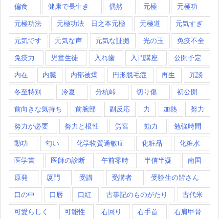
偏食
健康で長生き
偶然
元極
元極功
元極功法
元極功法 日之本元極
元極道
元気すぎ
元気です
元気な声
元気な証拠
光の玉
免疫不全
免疫力
児童生徒
入れ歯
入門講座
公開予定
内在
内臓
内部被爆
円形脱毛症
再生
冗談
冬至特別
冷夏
分杭峠
切り傷
初公開
前向きな気持ち
前腕部
副反応
力
加熱
努力
努力が必要
努力と根性
労宮
効力
勉強時間
動功
匂い
化学物質過敏症
化粧品
化粧水
医学書
医師の診断
午前零時
半信半疑
南国
原発
厦門
受講
受講者
受験生の皆さん
口の中
口唇
口紅
古事記のものがたり
古代米
可愛らしく
可能性
右回り
右手首
右肩甲骨