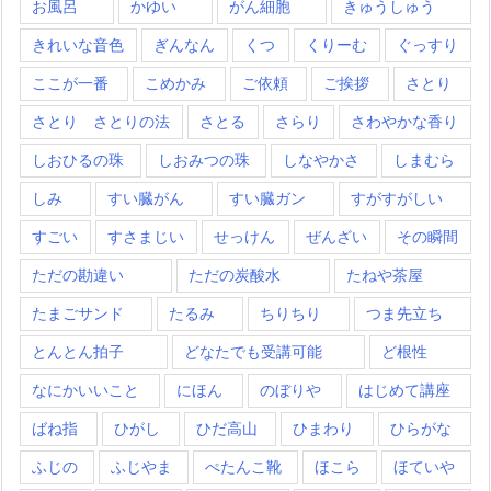
お風呂
かゆい
がん細胞
きゅうしゅう
きれいな音色
ぎんなん
くつ
くりーむ
ぐっすり
ここが一番
こめかみ
ご依頼
ご挨拶
さとり
さとり さとりの法
さとる
さらり
さわやかな香り
しおひるの珠
しおみつの珠
しなやかさ
しまむら
しみ
すい臓がん
すい臓ガン
すがすがしい
すごい
すさまじい
せっけん
ぜんざい
その瞬間
ただの勘違い
ただの炭酸水
たねや茶屋
たまごサンド
たるみ
ちりちり
つま先立ち
とんとん拍子
どなたでも受講可能
ど根性
なにかいいこと
にほん
のぼりや
はじめて講座
ばね指
ひがし
ひだ高山
ひまわり
ひらがな
ふじの
ふじやま
ぺたんこ靴
ほこら
ほていや