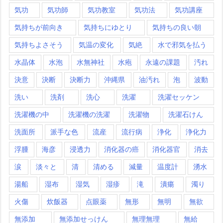
気功
気功師
気功教室
気功法
気功講座
気持ちが前向き
気持ちにゆとり
気持ちの良い朝
気持ちよさそう
気温の変化
気絶
水で邪気を払う
水晶体
水泡
水無神社
水疱
永遠の課題
汚れ
決意
決断
決断力
沖縄県
油汚れ
泡
波動
洗い
洗剤
洗心
洗濯
洗濯セッケン
洗濯機の中
洗濯機の洗濯
洗濯物
洗濯石けん
洗面所
派手な色
流産
流行病
浄化
浄化力
浮腫
海彦
浸透力
消化器の癌
消化器官
消去
涙
淡々と
清
清める
減量
温度計
湧水
湯船
湿布
湿気
湿疹
滝
潰瘍
濁り
火傷
炊飯器
点眼薬
無形
無明
無欲
無添加
無添加せっけん
無理無理
無給