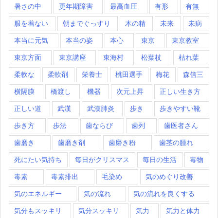
暑さの中
更年期障害
最高血圧
有形
有無
服を着ない
朝までぐっすり
木の精
未来
未病
本当に元気
本当の姿
本心
東京
東京教室
東京方面
東京講座
東海村
松葉杖
枯れ葉
柔軟な
柔軟剤
栄養士
桃田選手
梅花
森信三
横隔膜
橋渡し
機器
次元上昇
正しい生き方
正しい道
武漢
武漢肺炎
歩き
歩きやすい靴
歩き方
歩法
歯ならび
歯列
歯医者さん
歯磨き
歯磨き剤
歯磨き粉
歯茎の腫れ
死にたい気持ち
毎日がクリスマス
毎日の生活
毒物
毒素
毒素排出
毛染め
気のめぐり改善
気のエネルギー
気の流れ
気の流れを良くする
気分もスッキリ
気分スッキリ
気力
気力と体力