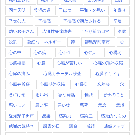
岡本天明
希望の道
干ばつ
平和への思い
年寄り
幸せな人
幸福感
幸福感で満たされる
幸運
幼いお子さん
広汎性発達障害
当たり前の日常
彩雲
役割
微細なエネルギー
徳
徳島県阿南市
心
心の中
心の病
心不全
心強い
心構え
心筋梗塞
心臓
心臓が苦しい
心臓の期外収縮
心臓の痛み
心臓カテーテル検査
心臓ドキドキ
心臓弁膜症
心臓期外収縮
心臓病
忘年会
念
念には念
思い出
急な発熱
怪我
息子のこと
悪いモノ
悪い夢
悪い物
悪夢
意念
意識
愛知県半田市
感染
感染力
感染症
感覚的なもの
感謝の気持ち
慰霊の日
懸命
成績
成績アップ