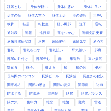
踵落とし
身体が軽い
身体に悪い
身体に良い
身体の軸
身体の重心
身体全身
車の運転
車酔い
軟骨
転居
転校生
軽い風邪
逆子
逆転
通知表
速報
進行癌
運をつかむ
運転免許更新
過敏性腸症候群
遠隔
遠隔施術
遠隔気功
適応力
邪気
邪気を出す
邪気払い
邪気祓い
邪魔
部屋の片付け
部屋干し
酢
醸造酢
重い病気
野菜食
銚子川
鍛える
鐘
鐘の音
長寿
長時間のパソコン
長浜ビール
長浜城
長生きの秘訣
関東地方
関節の動き
関節の炎症
関節痛
防御
防御する
防御法
除菌剤
陰陽
陰陽バランス
陽の気
集中力
雑念
雑菌
難病
雪道
雲消し
電気自動車
電磁波対策
電話
霊