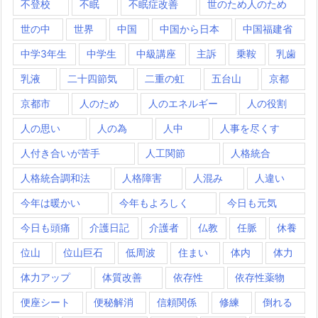
不登校
不眠
不眠症改善
世のため人のため
世の中
世界
中国
中国から日本
中国福建省
中学3年生
中学生
中級講座
主訴
乗鞍
乳歯
乳液
二十四節気
二重の虹
五台山
京都
京都市
人のため
人のエネルギー
人の役割
人の思い
人の為
人中
人事を尽くす
人付き合いが苦手
人工関節
人格統合
人格統合調和法
人格障害
人混み
人違い
今年は暖かい
今年もよろしく
今日も元気
今日も頭痛
介護日記
介護者
仏教
任脈
休養
位山
位山巨石
低周波
住まい
体内
体力
体力アップ
体質改善
依存性
依存性薬物
便座シート
便秘解消
信頼関係
修練
倒れる