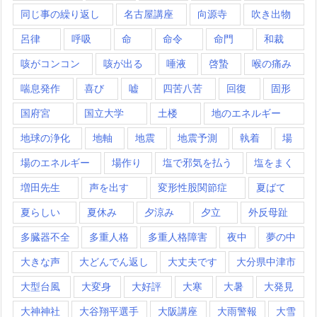
同じ事の繰り返し
名古屋講座
向源寺
吹き出物
呂律
呼吸
命
命令
命門
和裁
咳がコンコン
咳が出る
唾液
啓蟄
喉の痛み
喘息発作
喜び
嘘
四苦八苦
回復
固形
国府宮
国立大学
土楼
地のエネルギー
地球の浄化
地軸
地震
地震予測
執着
場
場のエネルギー
場作り
塩で邪気を払う
塩をまく
増田先生
声を出す
変形性股関節症
夏ばて
夏らしい
夏休み
夕涼み
夕立
外反母趾
多臓器不全
多重人格
多重人格障害
夜中
夢の中
大きな声
大どんでん返し
大丈夫です
大分県中津市
大型台風
大変身
大好評
大寒
大暑
大発見
大神神社
大谷翔平選手
大阪講座
大雨警報
大雪