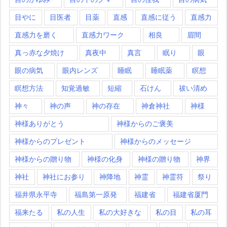
目やに
目医者
目薬
直感
直感に従う
直感力
直感力を磨く
直感力ワーク
相良
眉間
真っ赤な夕焼け
真夜中
真言
眠り
眼
眼の病気
眼内レンズ
睡眠
睡眠薬
瞑想
瞑想方法
知覚過敏
短縮
石けん
祓い清め
神々
神の声
神の存在
神倉神社
神様
神様ありがとう
神様からのご褒美
神様からのプレゼント
神様からのメッセージ
神様からの贈り物
神様の化身
神様の贈り物
神界
神社
神社にお参り
神降地
神霊
神霊符
祭り
福井県永平寺
福島第一原発
福建省
福建省厦門
福来たる
私の人生
私の大好きな
私の目
私の耳