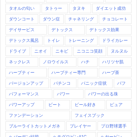
タオルの匂い
タトゥー
タヌキ
ダイエット成功
ダウンコート
ダウン症
チャネリング
チョコレート
デイサービス
デトックス
デトックス効果
デトックス風呂
トイレ
トレーニング
ドライカレー
ドライブ
ニオイ
ニキビ
ニコニコ笑顔
ヌルヌル
ネックレス
ノロウイルス
ハチ
ハリツヤ肌
ハーブティー
ハーブティー専門
ハーブ茶
バージョンアップ
パチンコ
パニック症状
パフ
パフォーマンス
パワー
パワーの出る珠
パワーアップ
ビート
ビール好き
ピュア
ファンデーション
フェイスブック
ブルーライトカットメガネ
プレイヤー
プロ野球選手
ヘパーデン結節
ヘモグロビンA1C
ヘヤーピン