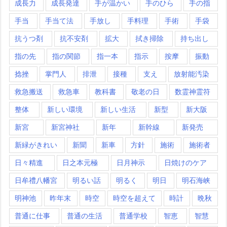
成長力
成長発達
手が温かい
手のひら
手の指
手当
手当て法
手放し
手料理
手術
手袋
抗うつ剤
抗不安剤
拡大
拭き掃除
持ち出し
指の先
指の関節
指一本
指示
按摩
振動
捻挫
掌門人
排泄
接種
支え
放射能汚染
救急搬送
救急車
教科書
敬老の日
数霊神霊符
整体
新しい環境
新しい生活
新型
新大阪
新宮
新宮神社
新年
新幹線
新発売
新緑がきれい
新聞
新車
方針
施術
施術者
日々精進
日之本元極
日月神示
日焼けのケア
日牟禮八幡宮
明るい話
明るく
明日
明石海峡
明神池
昨年末
時空
時空を超えて
時計
晩秋
普通に仕事
普通の生活
普通学校
智恵
智慧