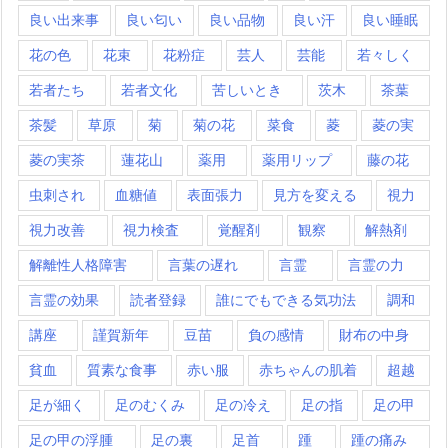
良い出来事
良い匂い
良い品物
良い汗
良い睡眠
花の色
花束
花粉症
芸人
芸能
若々しく
若者たち
若者文化
苦しいとき
茨木
茶葉
茶髪
草原
菊
菊の花
菜食
菱
菱の実
菱の実茶
蓮花山
薬用
薬用リップ
藤の花
虫刺され
血糖値
表面張力
見方を変える
視力
視力改善
視力検査
覚醒剤
観察
解熱剤
解離性人格障害
言葉の遅れ
言霊
言霊の力
言霊の効果
読者登録
誰にでもできる気功法
調和
講座
謹賀新年
豆苗
負の感情
財布の中身
貧血
質素な食事
赤い服
赤ちゃんの肌着
超越
足が細く
足のむくみ
足の冷え
足の指
足の甲
足の甲の浮腫
足の裏
足首
踵
踵の痛み