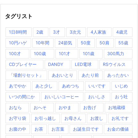
タグリスト
1日8時間
2歳
3才
3次元
4人家族
4歳児
10円ハゲ
10年間
24節気
50度
50肩
55歳
100才
100歳
101才
101歳
300馬力
CDプレイヤー
DANDY
LED電球
RSウイルス
「場創りセット」
あおいとり
あたり前
あったかい
あでやか
あと少し
あめつち
いいです
いじめ
いつの間にか
おいしいコーヒー
おいしさ
おう吐
おなら
おへそ
おやま
お告げ
お地蔵様
お守り袋
お引っ越し
お母さん
お渡し
お礼です
お腹の中
お茶
お言葉
お誕生日です
お金の価値