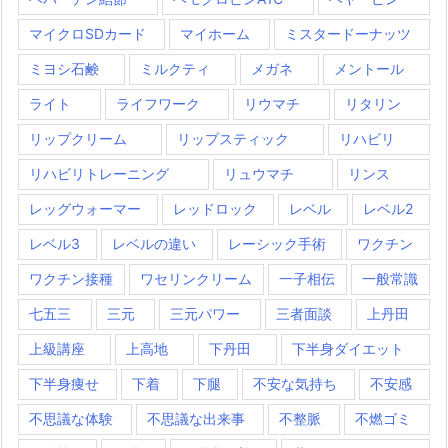
マイクロSDカード
マイホーム
ミスタードーナッツ
ミヨシ石鹸
ミルクティ
メガネ
メントール
ライト
ライフワーク
リウマチ
リタリン
リップクリーム
リップスティック
リハビリ
リハビリトレーニング
リュウマチ
リンス
レッグウォーマー
レッドロック
レベル
レベル2
レベル3
レベルの違い
レーシック手術
ワクチン
ワクチン接種
ワセリンクリーム
一子相伝
一般常識
七五三
三元
三元パワー
三者面談
上丹田
上級講座
上高地
下丹田
下半身ダイエット
下半身痩せ
下着
下腿
不安な気持ち
不安感
不思議な体験
不思議な出来事
不整脈
不燃ゴミ