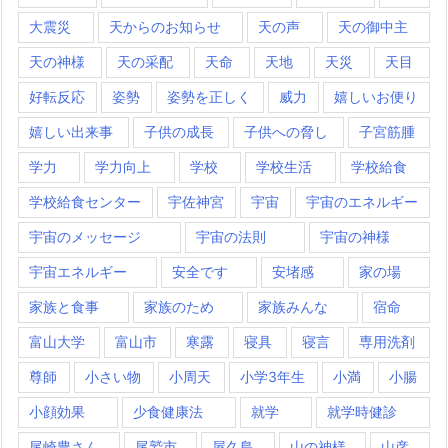
大震災
天からのお知らせ
天の声
天の御中主
天の神様
天の采配
天命
天地
天災
天目
好転反応
姿勢
姿勢を正しく
威力
嬉しいお便り
嬉しい出来事
子供の成長
子供への脅し
子宮筋腫
学力
学力向上
学校
学校生活
学校給食
学校給食センター
宇佐神宮
宇宙
宇宙のエネルギー
宇宙のメッセージ
宇宙の法則
宇宙の神様
宇宙エネルギー
安全です
安堵感
家の場
家族と食事
家族のため
家族みんな
宿命
富山大学
富山市
寒露
寝具
寝言
専用洗剤
尊師
小さい物
小周天
小学3年生
小満
小腸
小顔効果
少食健康法
就学
就学時健診
尾崎豊さん
尾鷲市
屋久島
山の神様
山彦