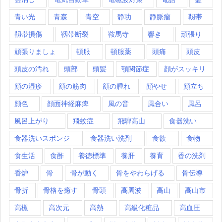
青い光
青森
青空
静功
静脈瘤
靱帯
靱帯損傷
靱帯断裂
鞍馬寺
響き
頑張り
頑張りましょ
頓服
頓服薬
頭痛
頭皮
頭皮の汚れ
頭部
頭髪
顎関節症
顔がスッキリ
顔の湿疹
顔の筋肉
顔の腫れ
顔やせ
顔立ち
顔色
顔面神経麻痺
風の音
風合い
風呂
風呂上がり
飛蚊症
飛騨高山
食器洗い
食器洗いスポンジ
食器洗い洗剤
食欲
食物
食生活
食酢
養徳標準
養肝
養育
香の洗剤
香炉
骨
骨が動く
骨をやわらげる
骨伝導
骨折
骨格を癒す
骨頭
高周波
高山
高山市
高槻
高次元
高熱
高級化粧品
高血圧