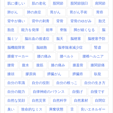
肌に優しい
肌の老化
股関節
股関節脱臼
肩関節
肺がん
肺の炎症
胃がん
胃がん手術
胃癌
背中が痛い
背中の刺青
背骨
背骨のゆがみ
胎児
胎息
能力を発揮
能率
脊髄
脚が細くなる
脳
脳ミソ
脳出血の後遺症
脳天
脳梗塞
脳梗塞予防
脳機能障害
脳細胞
脳脊髄液減少症
腎虚
腫瘍マーカー
腰の痛み
腰ベルト
腰椎ヘルニア
腰骨
腹水
腹筋
膝の痛み
膝蓋骨
膝関節痛
膝頭
膠原病
膵臓がん
膵臓癌
臥龍
自分の常識
自分の役割
自分の根っこ
自分の生き方
自分の能力
自律神経のバランス
自慢げ
自慢です
自然な笑顔
自然災害
自然科学
自然素材
自閉症
臭い
致命的なミス
興奮状態
舌
良いエネルギー