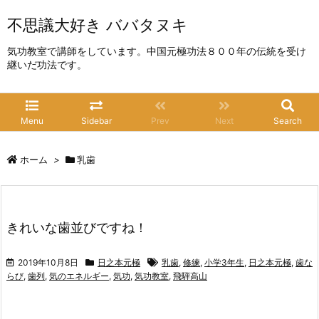
不思議大好き ババタヌキ
気功教室で講師をしています。中国元極功法８００年の伝統を受け
継いだ功法です。
Menu
Sidebar
Prev
Next
Search
ホーム
>
乳歯
きれいな歯並びですね！
2019年10月8日
日之本元極
乳歯
,
修練
,
小学3年生
,
日之本元極
,
歯な
らび
,
歯列
,
気のエネルギー
,
気功
,
気功教室
,
飛騨高山