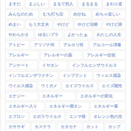
ますだ
まぶしい
まるで別人
まるまる
まわり道
みんなのため
むち打ち症
めがね
めちゃ楽しい
めまい
もう大丈夫
やけど
やけど治療
やけど跡
やわらかさ
ゆるいブラ
よかったぁ
わたしの人生
アトピー
アリゾナ州
アルカリ性
アルコール消毒
アレルギー
アレルギーの薬
アレルギー症状
アンケート
イヤホン
インフルエンザウイルス
インフルエンザワクチン
インプラント
ウィルス感染
ウイルス感染
ウミガメ
エイズウイルス
エイズ陽性
エナジー
エネルギー
エネルギーの変化
エネルギー入り
エネルギー満タン
エネルギー量
エプロン
エボラウイルス
エンマ様
オレンジ色の光
カササギ
カステラ
カタカナ
カット
カップ