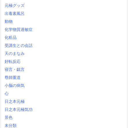
元極グッズ
出毒素風呂
動物
化学物質過敏症
化粧品
受講生との会話
天のまなみ
好転反応
寝言・戯言
尊師重道
小脳の病気
心
日之本元極
日之本元極気功
景色
未分類