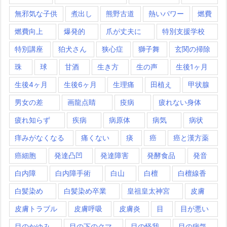
無邪気な子供
煮出し
熊野古道
熱いパワー
燃費
燃費向上
爆発的
爪が丈夫に
特別支援学校
特別講座
狛犬さん
狭心症
獅子舞
玄関の掃除
珠
球
甘酒
生き方
生の声
生後1ヶ月
生後4ヶ月
生後6ヶ月
生理痛
田植え
甲状腺
男女の差
画龍点睛
疫病
疲れない身体
疲れ知らず
疾病
病原体
病気
病状
痒みがなくなる
痛くない
痰
癌
癌と漢方薬
癌細胞
発達凸凹
発達障害
発酵食品
発音
白内障
白内障手術
白山
白檀
白檀線香
白髪染め
白髪染め卒業
皇祖皇太神宮
皮膚
皮膚トラブル
皮膚呼吸
皮膚炎
目
目が悪い
目のかゆみ
目の下のクマ
目の怪我
目の病気