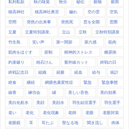
私利私欲
秋の味覚
秋分
秘伝
穀物
穀雨
穂高神社
穂高神社奥宮
穢れ
空の雲
空気
空間
突然の出来事
突然死
窓を全開
窓際
立夏
立夏特別講座、
立山
立秋
立秋特別講座
竹生島
笑い声
第一関節
第六感
筋肉
筋肉をほぐす
節制
精神的ストレス
糖尿病
約束破り
純石けん
紫外線カット
終戦の日
終戦記念日
組織
経脈
経血
給与
統計
絶食
継続
網膜色素変性症
緊急
緊急事態
線香
練功会
縁
美しい音色
美白効果
美白化粧水
美顔
美顔水
羽生結弦選手
羽生選手
老い
老化
老化現象
老師
老眼
老眼対策
老眼鏡
耳
耳たぶ
聖なる地
聞き流し
肉体