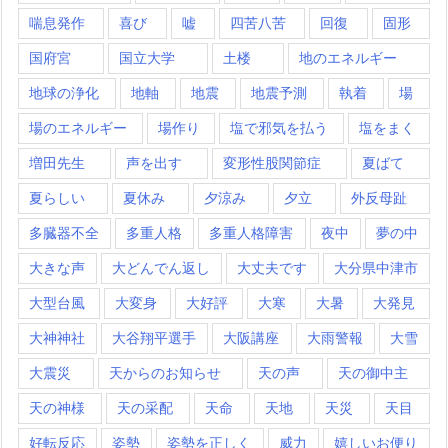
喘息発作
喜び
嘘
四苦八苦
回復
固形
国府宮
国立大学
土楼
地のエネルギー
地球の浄化
地軸
地震
地震予測
執着
場
場のエネルギー
場作り
塩で邪気を払う
塩をまく
増田先生
声を出す
変形性股関節症
夏ばて
夏らしい
夏休み
夕涼み
夕立
外反母趾
多臓器不全
多重人格
多重人格障害
夜中
夢の中
大きな声
大どんでん返し
大丈夫です
大分県中津市
大型台風
大変身
大好評
大寒
大暑
大発見
大神神社
大谷翔平選手
大阪講座
大雨警報
大雪
大震災
天からのお知らせ
天の声
天の御中主
天の神様
天の采配
天命
天地
天災
天目
好転反応
姿勢
姿勢を正しく
威力
嬉しいお便り