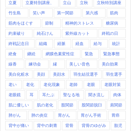
立夏
立夏特別講座、
立山
立秋
立秋特別講座
竹生島
笑い声
第一関節
第六感
筋肉
筋肉をほぐす
節制
精神的ストレス
糖尿病
約束破り
純石けん
紫外線カット
終戦の日
終戦記念日
組織
経脈
経血
給与
統計
絶食
継続
網膜色素変性症
緊急
緊急事態
線香
練功会
縁
美しい音色
美白効果
美白化粧水
美顔
美顔水
羽生結弦選手
羽生選手
老い
老化
老化現象
老師
老眼
老眼対策
老眼鏡
耳
耳たぶ
聖なる地
聞き流し
肉体
肌に優しい
肌の老化
股関節
股関節脱臼
肩関節
肺がん
肺の炎症
胃がん
胃がん手術
胃癌
背中が痛い
背中の刺青
背骨
背骨のゆがみ
胎児