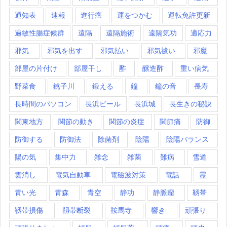
通知表
速報
進行癌
運をつかむ
運転免許更新
過敏性腸症候群
遠隔
遠隔施術
遠隔気功
適応力
邪気
邪気を出す
邪気払い
邪気祓い
邪魔
部屋の片付け
部屋干し
酢
醸造酢
重い病気
野菜食
銚子川
鍛える
鐘
鐘の音
長寿
長時間のパソコン
長浜ビール
長浜城
長生きの秘訣
関東地方
関節の動き
関節の炎症
関節痛
防御
防御する
防御法
除菌剤
陰陽
陰陽バランス
陽の気
集中力
雑念
雑菌
難病
雪道
雲消し
電気自動車
電磁波対策
電話
霊
青い光
青森
青空
静功
静脈瘤
靱帯
靱帯損傷
靱帯断裂
鞍馬寺
響き
頑張り