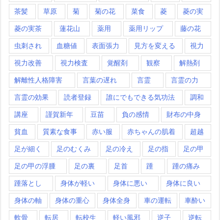
茶髪
草原
菊
菊の花
菜食
菱
菱の実
菱の実茶
蓮花山
薬用
薬用リップ
藤の花
虫刺され
血糖値
表面張力
見方を変える
視力
視力改善
視力検査
覚醒剤
観察
解熱剤
解離性人格障害
言葉の遅れ
言霊
言霊の力
言霊の効果
読者登録
誰にでもできる気功法
調和
講座
謹賀新年
豆苗
負の感情
財布の中身
貧血
質素な食事
赤い服
赤ちゃんの肌着
超越
足が細く
足のむくみ
足の冷え
足の指
足の甲
足の甲の浮腫
足の裏
足首
踵
踵の痛み
踵落とし
身体が軽い
身体に悪い
身体に良い
身体の軸
身体の重心
身体全身
車の運転
車酔い
軟骨
転居
転校生
軽い風邪
逆子
逆転