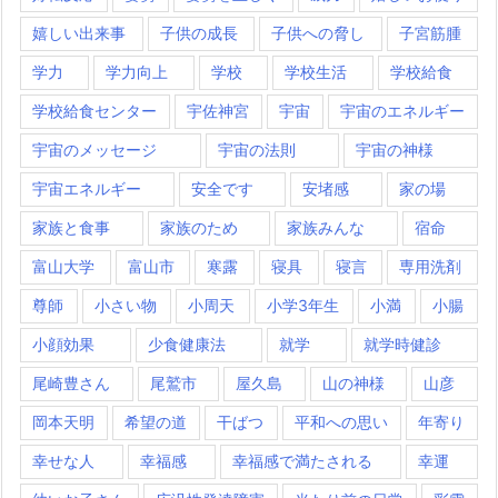
嬉しい出来事
子供の成長
子供への脅し
子宮筋腫
学力
学力向上
学校
学校生活
学校給食
学校給食センター
宇佐神宮
宇宙
宇宙のエネルギー
宇宙のメッセージ
宇宙の法則
宇宙の神様
宇宙エネルギー
安全です
安堵感
家の場
家族と食事
家族のため
家族みんな
宿命
富山大学
富山市
寒露
寝具
寝言
専用洗剤
尊師
小さい物
小周天
小学3年生
小満
小腸
小顔効果
少食健康法
就学
就学時健診
尾崎豊さん
尾鷲市
屋久島
山の神様
山彦
岡本天明
希望の道
干ばつ
平和への思い
年寄り
幸せな人
幸福感
幸福感で満たされる
幸運