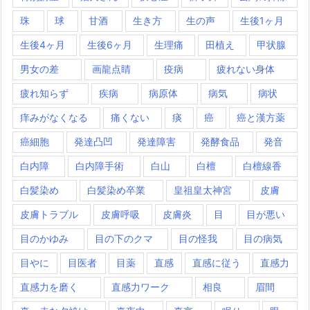
珠
球
甘酒
生き方
生の声
生後1ヶ月
生後4ヶ月
生後6ヶ月
生理痛
田植え
甲状腺
男女の差
画龍点睛
疫病
疲れない身体
疲れ知らず
疾病
病原体
病気
病状
痒みがなくなる
痛くない
痰
癌
癌と漢方薬
癌細胞
発達凸凹
発達障害
発酵食品
発音
白内障
白内障手術
白山
白檀
白檀線香
白髪染め
白髪染め卒業
皇祖皇太神宮
皮膚
皮膚トラブル
皮膚呼吸
皮膚炎
目
目が悪い
目のかゆみ
目の下のクマ
目の怪我
目の病気
目やに
目医者
目薬
直感
直感に従う
直感力
直感力を磨く
直感力ワーク
相良
眉間