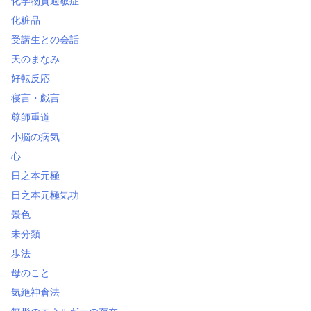
化学物質過敏症
化粧品
受講生との会話
天のまなみ
好転反応
寝言・戯言
尊師重道
小脳の病気
心
日之本元極
日之本元極気功
景色
未分類
歩法
母のこと
気絶神倉法