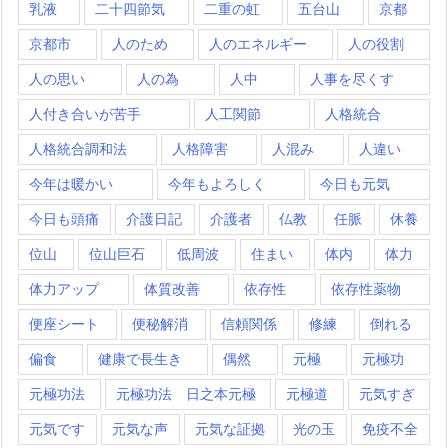
乳液
二十四節気
二重の虹
五台山
京都
京都市
人のため
人のエネルギー
人の役割
人の思い
人の為
人中
人事を尽くす
人付き合いが苦手
人工関節
人格統合
人格統合調和法
人格障害
人混み
人違い
今年は暖かい
今年もよろしく
今日も元気
今日も頭痛
介護日記
介護者
仏教
任脈
休養
位山
位山巨石
低周波
住まい
体内
体力
体力アップ
体質改善
依存性
依存性薬物
便座シート
便秘解消
信頼関係
修練
倒れる
偏食
健康で長生き
偶然
元極
元極功
元極功法
元極功法 日之本元極
元極道
元気すぎ
元気です
元気な声
元気な証拠
光の玉
免疫不全