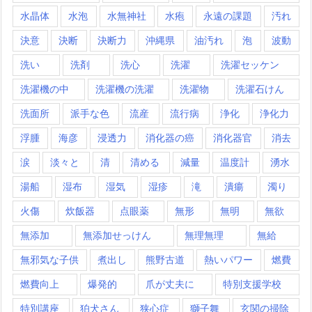
水晶体
水泡
水無神社
水疱
永遠の課題
汚れ
決意
決断
決断力
沖縄県
油汚れ
泡
波動
洗い
洗剤
洗心
洗濯
洗濯セッケン
洗濯機の中
洗濯機の洗濯
洗濯物
洗濯石けん
洗面所
派手な色
流産
流行病
浄化
浄化力
浮腫
海彦
浸透力
消化器の癌
消化器官
消去
涙
淡々と
清
清める
減量
温度計
湧水
湯船
湿布
湿気
湿疹
滝
潰瘍
濁り
火傷
炊飯器
点眼薬
無形
無明
無欲
無添加
無添加せっけん
無理無理
無給
無邪気な子供
煮出し
熊野古道
熱いパワー
燃費
燃費向上
爆発的
爪が丈夫に
特別支援学校
特別講座
狛犬さん
狭心症
獅子舞
玄関の掃除