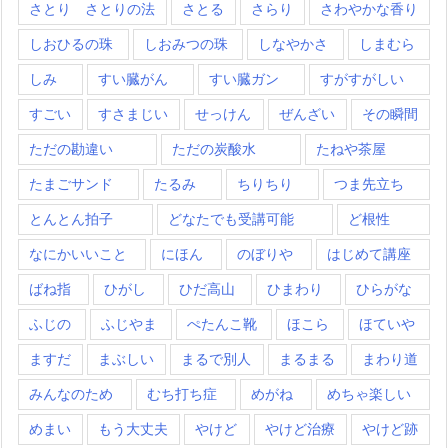
さとり さとりの法
さとる
さらり
さわやかな香り
しおひるの珠
しおみつの珠
しなやかさ
しまむら
しみ
すい臓がん
すい臓ガン
すがすがしい
すごい
すさまじい
せっけん
ぜんざい
その瞬間
ただの勘違い
ただの炭酸水
たねや茶屋
たまごサンド
たるみ
ちりちり
つま先立ち
とんとん拍子
どなたでも受講可能
ど根性
なにかいいこと
にほん
のぼりや
はじめて講座
ばね指
ひがし
ひだ高山
ひまわり
ひらがな
ふじの
ふじやま
ぺたんこ靴
ほこら
ほていや
ますだ
まぶしい
まるで別人
まるまる
まわり道
みんなのため
むち打ち症
めがね
めちゃ楽しい
めまい
もう大丈夫
やけど
やけど治療
やけど跡