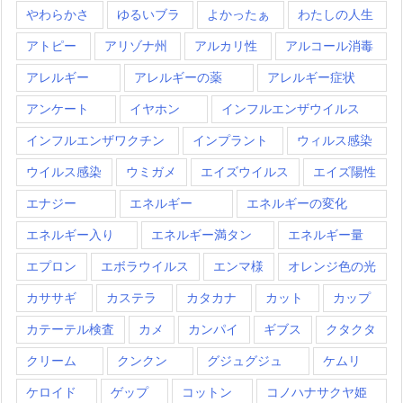
やわらかさ
ゆるいブラ
よかったぁ
わたしの人生
アトピー
アリゾナ州
アルカリ性
アルコール消毒
アレルギー
アレルギーの薬
アレルギー症状
アンケート
イヤホン
インフルエンザウイルス
インフルエンザワクチン
インプラント
ウィルス感染
ウイルス感染
ウミガメ
エイズウイルス
エイズ陽性
エナジー
エネルギー
エネルギーの変化
エネルギー入り
エネルギー満タン
エネルギー量
エプロン
エボラウイルス
エンマ様
オレンジ色の光
カササギ
カステラ
カタカナ
カット
カップ
カテーテル検査
カメ
カンパイ
ギブス
クタクタ
クリーム
クンクン
グジュグジュ
ケムリ
ケロイド
ゲップ
コットン
コノハナサクヤ姫