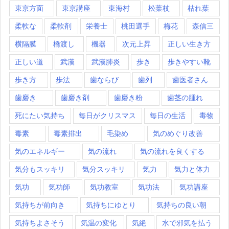
東京方面
東京講座
東海村
松葉杖
枯れ葉
柔軟な
柔軟剤
栄養士
桃田選手
梅花
森信三
横隔膜
橋渡し
機器
次元上昇
正しい生き方
正しい道
武漢
武漢肺炎
歩き
歩きやすい靴
歩き方
歩法
歯ならび
歯列
歯医者さん
歯磨き
歯磨き剤
歯磨き粉
歯茎の腫れ
死にたい気持ち
毎日がクリスマス
毎日の生活
毒物
毒素
毒素排出
毛染め
気のめぐり改善
気のエネルギー
気の流れ
気の流れを良くする
気分もスッキリ
気分スッキリ
気力
気力と体力
気功
気功師
気功教室
気功法
気功講座
気持ちが前向き
気持ちにゆとり
気持ちの良い朝
気持ちよさそう
気温の変化
気絶
水で邪気を払う