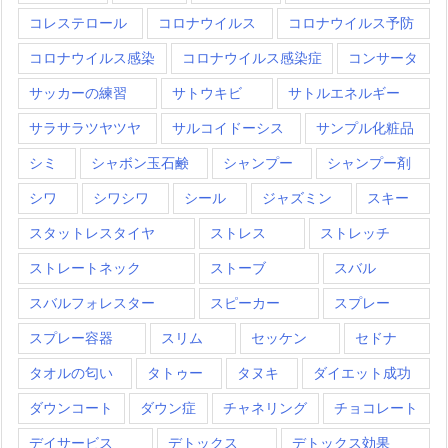
コレステロール
コロナウイルス
コロナウイルス予防
コロナウイルス感染
コロナウイルス感染症
コンサータ
サッカーの練習
サトウキビ
サトルエネルギー
サラサラツヤツヤ
サルコイドーシス
サンプル化粧品
シミ
シャボン玉石鹸
シャンプー
シャンプー剤
シワ
シワシワ
シール
ジャズミン
スキー
スタットレスタイヤ
ストレス
ストレッチ
ストレートネック
ストーブ
スバル
スバルフォレスター
スピーカー
スプレー
スプレー容器
スリム
セッケン
セドナ
タオルの匂い
タトゥー
タヌキ
ダイエット成功
ダウンコート
ダウン症
チャネリング
チョコレート
デイサービス
デトックス
デトックス効果