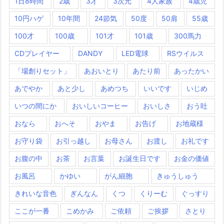
1日8時間
2歳
3才
3次元
4人家族
4歳児
10円ハゲ
10年間
24節気
50度
50肩
55歳
100才
100歳
101才
101歳
300馬力
CDプレイヤー
DANDY
LED電球
RSウイルス
「場創りセット」
あおいとり
あたり前
あったかい
あでやか
あと少し
あめつち
いいです
いじめ
いつの間にか
おいしいコーヒー
おいしさ
おう吐
おなら
おへそ
おやま
お告げ
お地蔵様
お守り袋
お引っ越し
お母さん
お渡し
お礼です
お腹の中
お茶
お言葉
お誕生日です
お金の価値
お風呂
かゆい
がん細胞
きゅうしゅう
きれいな音色
ぎんなん
くつ
くりーむ
ぐっすり
ここが一番
こめかみ
ご依頼
ご挨拶
さとり