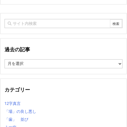
過去の記事
過
去
の
記
事
カテゴリー
12字真言
「場」の良し悪し
「歯」 並び