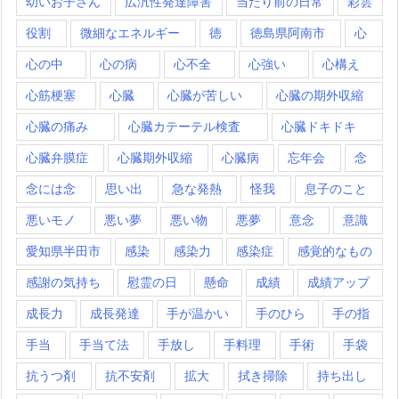
幼いお子さん
広汎性発達障害
当たり前の日常
彩雲
役割
微細なエネルギー
徳
徳島県阿南市
心
心の中
心の病
心不全
心強い
心構え
心筋梗塞
心臓
心臓が苦しい
心臓の期外収縮
心臓の痛み
心臓カテーテル検査
心臓ドキドキ
心臓弁膜症
心臓期外収縮
心臓病
忘年会
念
念には念
思い出
急な発熱
怪我
息子のこと
悪いモノ
悪い夢
悪い物
悪夢
意念
意識
愛知県半田市
感染
感染力
感染症
感覚的なもの
感謝の気持ち
慰霊の日
懸命
成績
成績アップ
成長力
成長発達
手が温かい
手のひら
手の指
手当
手当て法
手放し
手料理
手術
手袋
抗うつ剤
抗不安剤
拡大
拭き掃除
持ち出し