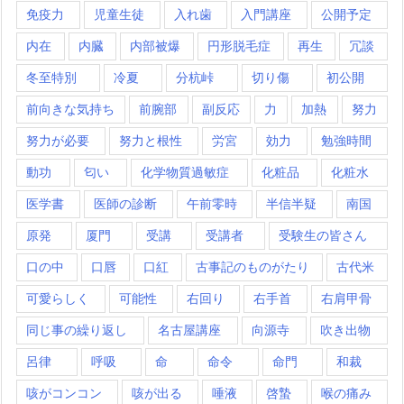
免疫力
児童生徒
入れ歯
入門講座
公開予定
内在
内臓
内部被爆
円形脱毛症
再生
冗談
冬至特別
冷夏
分杭峠
切り傷
初公開
前向きな気持ち
前腕部
副反応
力
加熱
努力
努力が必要
努力と根性
労宮
効力
勉強時間
動功
匂い
化学物質過敏症
化粧品
化粧水
医学書
医師の診断
午前零時
半信半疑
南国
原発
厦門
受講
受講者
受験生の皆さん
口の中
口唇
口紅
古事記のものがたり
古代米
可愛らしく
可能性
右回り
右手首
右肩甲骨
同じ事の繰り返し
名古屋講座
向源寺
吹き出物
呂律
呼吸
命
命令
命門
和裁
咳がコンコン
咳が出る
唾液
啓蟄
喉の痛み