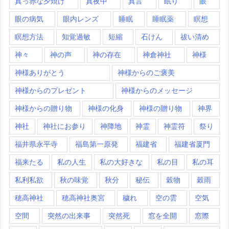
真っ赤な夕焼け
真夜中
真言
眠り
眼
眼の病気
眼内レンズ
睡眠
睡眠薬
瞑想
瞑想方法
知覚過敏
短縮
石けん
祓い清め
神々
神の声
神の存在
神倉神社
神様
神様ありがとう
神様からのご褒美
神様からのプレゼント
神様からのメッセージ
神様からの贈り物
神様の化身
神様の贈り物
神界
神社
神社にお参り
神降地
神霊
神霊符
祭り
福井県永平寺
福島第一原発
福建省
福建省厦門
福来たる
私の人生
私の大好きな
私の目
私の耳
私利私欲
秋の味覚
秋分
秘伝
穀物
穀雨
穂高神社
穂高神社奥宮
穢れ
空の雲
空気
空間
突然の出来事
突然死
窓を全開
窓際