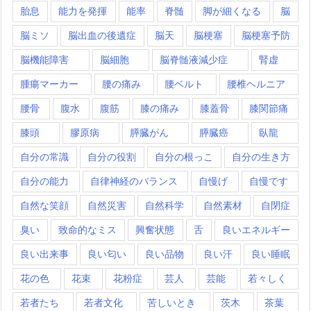
胎息
能力を発揮
能率
脊髄
脚が細くなる
脳
脳ミソ
脳出血の後遺症
脳天
脳梗塞
脳梗塞予防
脳機能障害
脳細胞
脳脊髄液減少症
腎虚
腫瘍マーカー
腰の痛み
腰ベルト
腰椎ヘルニア
腰骨
腹水
腹筋
膝の痛み
膝蓋骨
膝関節痛
膝頭
膠原病
膵臓がん
膵臓癌
臥龍
自分の常識
自分の役割
自分の根っこ
自分の生き方
自分の能力
自律神経のバランス
自慢げ
自慢です
自然な笑顔
自然災害
自然科学
自然素材
自閉症
臭い
致命的なミス
興奮状態
舌
良いエネルギー
良い出来事
良い匂い
良い品物
良い汗
良い睡眠
花の色
花束
花粉症
芸人
芸能
若々しく
若者たち
若者文化
苦しいとき
茨木
茶葉