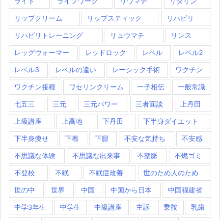
ライト
ライフワーク
リウマチ
リタリン
リップクリーム
リップスティック
リハビリ
リハビリトレーニング
リュウマチ
リンス
レッグウォーマー
レッドロック
レベル
レベル2
レベル3
レベルの違い
レーシック手術
ワクチン
ワクチン接種
ワセリンクリーム
一子相伝
一般常識
七五三
三元
三元パワー
三者面談
上丹田
上級講座
上高地
下丹田
下半身ダイエット
下半身痩せ
下着
下腿
不安な気持ち
不安感
不思議な体験
不思議な出来事
不整脈
不燃ゴミ
不登校
不眠
不眠症改善
世のため人のため
世の中
世界
中国
中国から日本
中国福建省
中学3年生
中学生
中級講座
主訴
乗鞍
乳歯