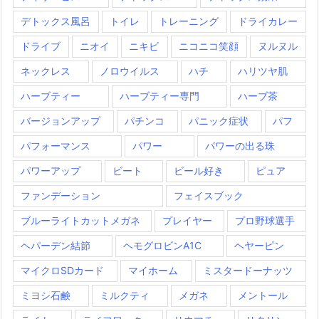
デトックス風呂
トイレ
トレーニング
ドライカレー
ドライブ
ニオイ
ニキビ
ニコニコ笑顔
ヌルヌル
ネックレス
ノロウイルス
ハチ
ハリツヤ肌
ハーブティー
ハーブティー専門
ハーブ茶
バージョンアップ
パチンコ
パニック症状
パフ
パフォーマンス
パワー
パワーの出る珠
パワーアップ
ビート
ビール好き
ピュア
ファンデーション
フェイスブック
ブルーライトカットメガネ
プレイヤー
プロ野球選手
ヘパーデン結節
ヘモグロビンA1C
ヘヤーピン
マイクロSDカード
マイホーム
ミスタードーナッツ
ミヨシ石鹸
ミルクティ
メガネ
メントール