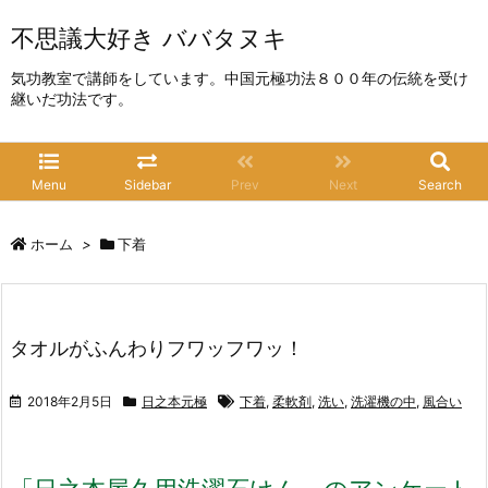
不思議大好き ババタヌキ
気功教室で講師をしています。中国元極功法８００年の伝統を受け
継いだ功法です。
Menu
Sidebar
Prev
Next
Search
ホーム
>
下着
タオルがふんわりフワッフワッ！
2018年2月5日
日之本元極
下着
,
柔軟剤
,
洗い
,
洗濯機の中
,
風合い