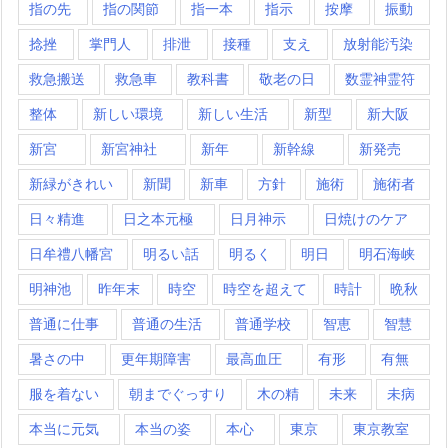
指の先
指の関節
指一本
指示
按摩
振動
捻挫
掌門人
排泄
接種
支え
放射能汚染
救急搬送
救急車
教科書
敬老の日
数霊神霊符
整体
新しい環境
新しい生活
新型
新大阪
新宮
新宮神社
新年
新幹線
新発売
新緑がきれい
新聞
新車
方針
施術
施術者
日々精進
日之本元極
日月神示
日焼けのケア
日牟禮八幡宮
明るい話
明るく
明日
明石海峡
明神池
昨年末
時空
時空を超えて
時計
晩秋
普通に仕事
普通の生活
普通学校
智恵
智慧
暑さの中
更年期障害
最高血圧
有形
有無
服を着ない
朝までぐっすり
木の精
未来
未病
本当に元気
本当の姿
本心
東京
東京教室