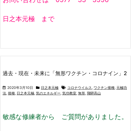
日之本元極 まで
過去・現在・未来に「無形ワクチン・コロナイン」2
2020年3月10日
日之本元極
コロナウイルス
,
ワクチン接種
,
元極功
法
,
接種
,
日之本元極
,
気のエネルギー
,
気功教室
,
無形
,
飛騨高山
敏感な修練者から ご質問がありました。