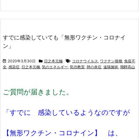
すでに感染していても「無形ワクチン・コロナイ
ン」
2020年3月30日
日之本元極
コロナウイルス
,
ワクチン接種
,
免疫不
全
,
感染症
,
日之本元極
,
気のエネルギー
,
気功教室
,
肺の炎症
,
遠隔施術
,
飛騨高山
ご質問が届きました。
「すでに 感染しているようなのですが
【無形ワクチン・コロナイン】 は、