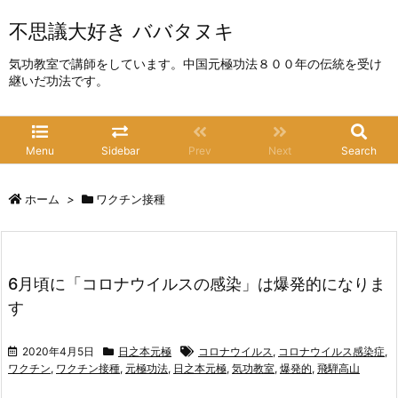
不思議大好き ババタヌキ
気功教室で講師をしています。中国元極功法８００年の伝統を受け
継いだ功法です。
Menu
Sidebar
Prev
Next
Search
ホーム
>
ワクチン接種
6月頃に「コロナウイルスの感染」は爆発的になりま
す
2020年4月5日
日之本元極
コロナウイルス
,
コロナウイルス感染症
,
ワクチン
,
ワクチン接種
,
元極功法
,
日之本元極
,
気功教室
,
爆発的
,
飛騨高山