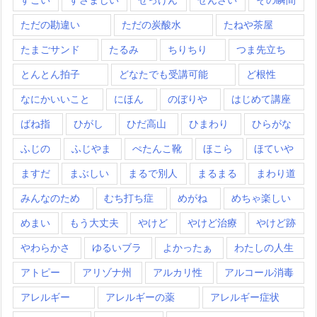
ただの勘違い
ただの炭酸水
たねや茶屋
たまごサンド
たるみ
ちりちり
つま先立ち
とんとん拍子
どなたでも受講可能
ど根性
なにかいいこと
にほん
のぼりや
はじめて講座
ばね指
ひがし
ひだ高山
ひまわり
ひらがな
ふじの
ふじやま
ぺたんこ靴
ほこら
ほていや
ますだ
まぶしい
まるで別人
まるまる
まわり道
みんなのため
むち打ち症
めがね
めちゃ楽しい
めまい
もう大丈夫
やけど
やけど治療
やけど跡
やわらかさ
ゆるいブラ
よかったぁ
わたしの人生
アトピー
アリゾナ州
アルカリ性
アルコール消毒
アレルギー
アレルギーの薬
アレルギー症状