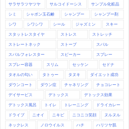
サラサラツヤツヤ
サルコイドーシス
サンプル化粧品
シミ
シャボン玉石鹸
シャンプー
シャンプー剤
シワ
シワシワ
シール
ジャズミン
スキー
スタットレスタイヤ
ストレス
ストレッチ
ストレートネック
ストーブ
スバル
スバルフォレスター
スピーカー
スプレー
スプレー容器
スリム
セッケン
セドナ
タオルの匂い
タトゥー
タヌキ
ダイエット成功
ダウンコート
ダウン症
チャネリング
チョコレート
デイサービス
デトックス
デトックス効果
デトックス風呂
トイレ
トレーニング
ドライカレー
ドライブ
ニオイ
ニキビ
ニコニコ笑顔
ヌルヌル
ネックレス
ノロウイルス
ハチ
ハリツヤ肌