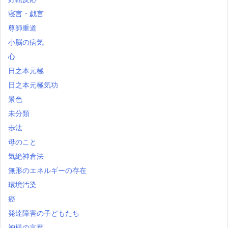
寝言・戯言
尊師重道
小脳の病気
心
日之本元極
日之本元極気功
景色
未分類
歩法
母のこと
気絶神倉法
無形のエネルギーの存在
環境汚染
癌
発達障害の子どもたち
神様の言葉