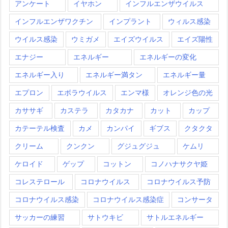
アンケート
イヤホン
インフルエンザウイルス
インフルエンザワクチン
インプラント
ウィルス感染
ウイルス感染
ウミガメ
エイズウイルス
エイズ陽性
エナジー
エネルギー
エネルギーの変化
エネルギー入り
エネルギー満タン
エネルギー量
エプロン
エボラウイルス
エンマ様
オレンジ色の光
カササギ
カステラ
カタカナ
カット
カップ
カテーテル検査
カメ
カンパイ
ギブス
クタクタ
クリーム
クンクン
グジュグジュ
ケムリ
ケロイド
ゲップ
コットン
コノハナサクヤ姫
コレステロール
コロナウイルス
コロナウイルス予防
コロナウイルス感染
コロナウイルス感染症
コンサータ
サッカーの練習
サトウキビ
サトルエネルギー