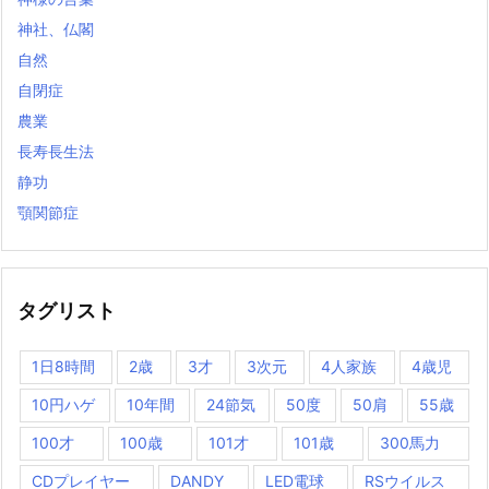
神社、仏閣
自然
自閉症
農業
長寿長生法
静功
顎関節症
タグリスト
1日8時間
2歳
3才
3次元
4人家族
4歳児
10円ハゲ
10年間
24節気
50度
50肩
55歳
100才
100歳
101才
101歳
300馬力
CDプレイヤー
DANDY
LED電球
RSウイルス