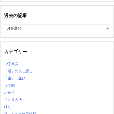
過去の記事
過
去
の
記
事
カテゴリー
12字真言
「場」の良し悪し
「歯」 並び
うつ病
お菓子
さとりの法
はな
アスペルガー症候群