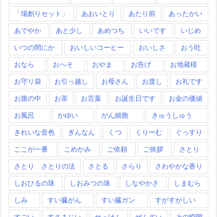
「場創りセット」
あおいとり
あたり前
あったかい
あでやか
あと少し
あめつち
いいです
いじめ
いつの間にか
おいしいコーヒー
おいしさ
おう吐
おなら
おへそ
おやま
お告げ
お地蔵様
お守り袋
お引っ越し
お母さん
お渡し
お礼です
お腹の中
お茶
お言葉
お誕生日です
お金の価値
お風呂
かゆい
がん細胞
きゅうしゅう
きれいな音色
ぎんなん
くつ
くりーむ
ぐっすり
ここが一番
こめかみ
ご依頼
ご挨拶
さとり
さとり さとりの法
さとる
さらり
さわやかな香り
しおひるの珠
しおみつの珠
しなやかさ
しまむら
しみ
すい臓がん
すい臓ガン
すがすがしい
すごい
すさまじい
せっけん
ぜんざい
その瞬間