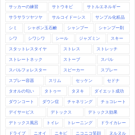
サッカーの練習
サトウキビ
サトルエネルギー
サラサラツヤツヤ
サルコイドーシス
サンプル化粧品
シミ
シャボン玉石鹸
シャンプー
シャンプー剤
シワ
シワシワ
シール
ジャズミン
スキー
スタットレスタイヤ
ストレス
ストレッチ
ストレートネック
ストーブ
スバル
スバルフォレスター
スピーカー
スプレー
スプレー容器
スリム
セッケン
セドナ
タオルの匂い
タトゥー
タヌキ
ダイエット成功
ダウンコート
ダウン症
チャネリング
チョコレート
デイサービス
デトックス
デトックス効果
デトックス風呂
トイレ
トレーニング
ドライカレー
ドライブ
ニオイ
ニキビ
ニコニコ笑顔
ヌルヌル