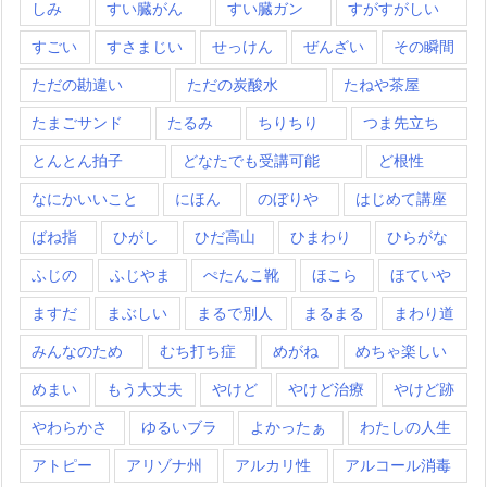
しみ
すい臓がん
すい臓ガン
すがすがしい
すごい
すさまじい
せっけん
ぜんざい
その瞬間
ただの勘違い
ただの炭酸水
たねや茶屋
たまごサンド
たるみ
ちりちり
つま先立ち
とんとん拍子
どなたでも受講可能
ど根性
なにかいいこと
にほん
のぼりや
はじめて講座
ばね指
ひがし
ひだ高山
ひまわり
ひらがな
ふじの
ふじやま
ぺたんこ靴
ほこら
ほていや
ますだ
まぶしい
まるで別人
まるまる
まわり道
みんなのため
むち打ち症
めがね
めちゃ楽しい
めまい
もう大丈夫
やけど
やけど治療
やけど跡
やわらかさ
ゆるいブラ
よかったぁ
わたしの人生
アトピー
アリゾナ州
アルカリ性
アルコール消毒