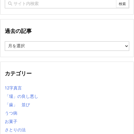
過去の記事
過
去
の
記
事
カテゴリー
12字真言
「場」の良し悪し
「歯」 並び
うつ病
お菓子
さとりの法