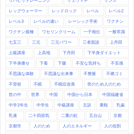
リハビリトレーニング
リュウマチ
リンス
レッグウォーマー
レッドロック
レベル
レベル2
レベル3
レベルの違い
レーシック手術
ワクチン
ワクチン接種
ワセリンクリーム
一子相伝
一般常識
七五三
三元
三元パワー
三者面談
上丹田
上級講座
上高地
下丹田
下半身ダイエット
下半身痩せ
下着
下腿
不安な気持ち
不安感
不思議な体験
不思議な出来事
不整脈
不燃ゴミ
不登校
不眠
不眠症改善
世のため人のため
世の中
世界
中国
中国から日本
中国福建省
中学3年生
中学生
中級講座
主訴
乗鞍
乳歯
乳液
二十四節気
二重の虹
五台山
京都
京都市
人のため
人のエネルギー
人の役割