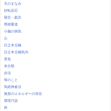
天のまなみ
好転反応
寝言・戯言
尊師重道
小脳の病気
心
日之本元極
日之本元極気功
景色
未分類
歩法
母のこと
気絶神倉法
無形のエネルギーの存在
環境汚染
癌