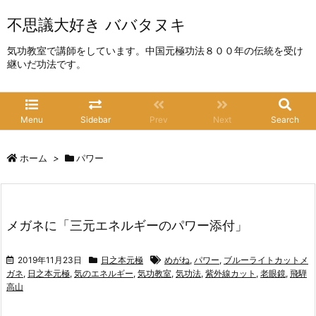
不思議大好き ババタヌキ
気功教室で講師をしています。中国元極功法８００年の伝統を受け
継いだ功法です。
Menu
Sidebar
Prev
Next
Search
ホーム
>
パワー
メガネに「三元エネルギーのパワー添付」
2019年11月23日
日之本元極
めがね
,
パワー
,
ブルーライトカットメ
ガネ
,
日之本元極
,
気のエネルギー
,
気功教室
,
気功法
,
紫外線カット
,
老眼鏡
,
飛騨
高山