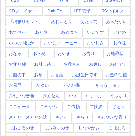
100才
100歳
101才
101歳
300馬力
CDプレイヤー
DANDY
LED電球
RSウイルス
「場創りセット」
あおいとり
あたり前
あったかい
あでやか
あと少し
あめつち
いいです
いじめ
いつの間にか
おいしいコーヒー
おいしさ
おう吐
おなら
おへそ
おやま
お告げ
お地蔵様
お守り袋
お引っ越し
お母さん
お渡し
お礼です
お腹の中
お茶
お言葉
お誕生日です
お金の価値
お風呂
かゆい
がん細胞
きゅうしゅう
きれいな音色
ぎんなん
くつ
くりーむ
ぐっすり
ここが一番
こめかみ
ご依頼
ご挨拶
さとり
さとり さとりの法
さとる
さらり
さわやかな香り
しおひるの珠
しおみつの珠
しなやかさ
しまむら