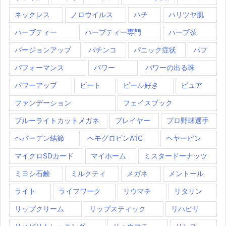
ネックレス
ノロウイルス
ハチ
ハリツヤ肌
ハーブティー
ハーブティー専門
ハーブ茶
バージョンアップ
パチンコ
パニック症状
パフ
パフォーマンス
パワー
パワーの出る珠
パワーアップ
ビート
ビール好き
ピュア
ファンデーション
フェイスブック
ブルーライトカットメガネ
プレイヤー
プロ野球選手
ヘパーデン結節
ヘモグロビンA1C
ヘヤーピン
マイクロSDカード
マイホーム
ミスタードーナッツ
ミヨシ石鹸
ミルクティ
メガネ
メントール
ライト
ライフワーク
リウマチ
リタリン
リップクリーム
リップスティック
リハビリ