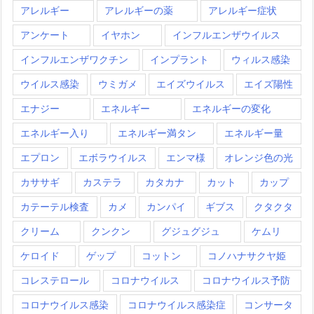
アレルギー
アレルギーの薬
アレルギー症状
アンケート
イヤホン
インフルエンザウイルス
インフルエンザワクチン
インプラント
ウィルス感染
ウイルス感染
ウミガメ
エイズウイルス
エイズ陽性
エナジー
エネルギー
エネルギーの変化
エネルギー入り
エネルギー満タン
エネルギー量
エプロン
エボラウイルス
エンマ様
オレンジ色の光
カササギ
カステラ
カタカナ
カット
カップ
カテーテル検査
カメ
カンパイ
ギブス
クタクタ
クリーム
クンクン
グジュグジュ
ケムリ
ケロイド
ゲップ
コットン
コノハナサクヤ姫
コレステロール
コロナウイルス
コロナウイルス予防
コロナウイルス感染
コロナウイルス感染症
コンサータ