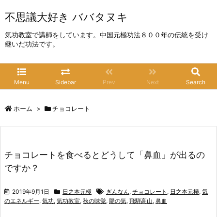
不思議大好き ババタヌキ
気功教室で講師をしています。中国元極功法８００年の伝統を受け
継いだ功法です。
Menu
Sidebar
Prev
Next
Search
ホーム
>
チョコレート
チョコレートを食べるとどうして「鼻血」が出るの
ですか？
2019年9月1日
日之本元極
ぎんなん
,
チョコレート
,
日之本元極
,
気
のエネルギー
,
気功
,
気功教室
,
秋の味覚
,
陽の気
,
飛騨高山
,
鼻血