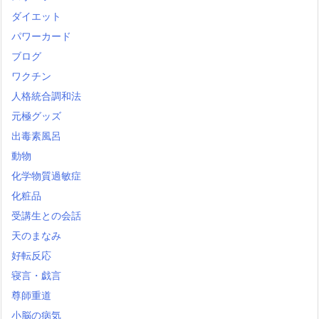
ダイエット
パワーカード
ブログ
ワクチン
人格統合調和法
元極グッズ
出毒素風呂
動物
化学物質過敏症
化粧品
受講生との会話
天のまなみ
好転反応
寝言・戯言
尊師重道
小脳の病気