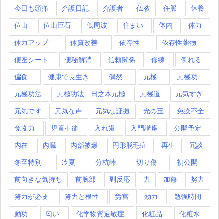
今日も頭痛
介護日記
介護者
仏教
任脈
休養
位山
位山巨石
低周波
住まい
体内
体力
体力アップ
体質改善
依存性
依存性薬物
便座シート
便秘解消
信頼関係
修練
倒れる
偏食
健康で長生き
偶然
元極
元極功
元極功法
元極功法 日之本元極
元極道
元気すぎ
元気です
元気な声
元気な証拠
光の玉
免疫不全
免疫力
児童生徒
入れ歯
入門講座
公開予定
内在
内臓
内部被爆
円形脱毛症
再生
冗談
冬至特別
冷夏
分杭峠
切り傷
初公開
前向きな気持ち
前腕部
副反応
力
加熱
努力
努力が必要
努力と根性
労宮
効力
勉強時間
動功
匂い
化学物質過敏症
化粧品
化粧水