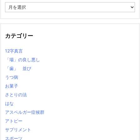
過
去
の
記
事
カテゴリー
12字真言
「場」の良し悪し
「歯」 並び
うつ病
お菓子
さとりの法
はな
アスペルガー症候群
アトピー
サプリメント
スポーツ