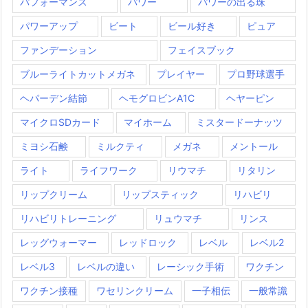
パフォーマンス
パワー
パワーの出る珠
パワーアップ
ビート
ビール好き
ピュア
ファンデーション
フェイスブック
ブルーライトカットメガネ
プレイヤー
プロ野球選手
ヘパーデン結節
ヘモグロビンA1C
ヘヤーピン
マイクロSDカード
マイホーム
ミスタードーナッツ
ミヨシ石鹸
ミルクティ
メガネ
メントール
ライト
ライフワーク
リウマチ
リタリン
リップクリーム
リップスティック
リハビリ
リハビリトレーニング
リュウマチ
リンス
レッグウォーマー
レッドロック
レベル
レベル2
レベル3
レベルの違い
レーシック手術
ワクチン
ワクチン接種
ワセリンクリーム
一子相伝
一般常識