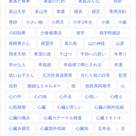
家族と食事
家族のため
家族みんな
宿命
富山大学
富山市
寒露
寝具
寝言
専用洗剤
尊師
小さい物
小周天
小学3年生
小満
小腸
小顔効果
少食健康法
就学
就学時健診
尾崎豊さん
尾鷲市
屋久島
山の神様
山彦
岡本天明
希望の道
干ばつ
平和への思い
年寄り
幸せな人
幸福感
幸福感で満たされる
幸運
幼いお子さん
広汎性発達障害
当たり前の日常
彩雲
役割
微細なエネルギー
徳
徳島県阿南市
心
心の中
心の病
心不全
心強い
心構え
心筋梗塞
心臓
心臓が苦しい
心臓の期外収縮
心臓の痛み
心臓カテーテル検査
心臓ドキドキ
心臓弁膜症
心臓期外収縮
心臓病
忘年会
念