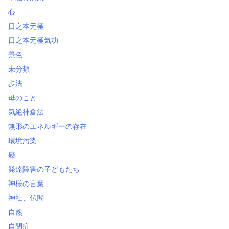
心
日之本元極
日之本元極気功
景色
未分類
歩法
母のこと
気絶神倉法
無形のエネルギーの存在
環境汚染
癌
発達障害の子どもたち
神様の言葉
神社、仏閣
自然
自閉症