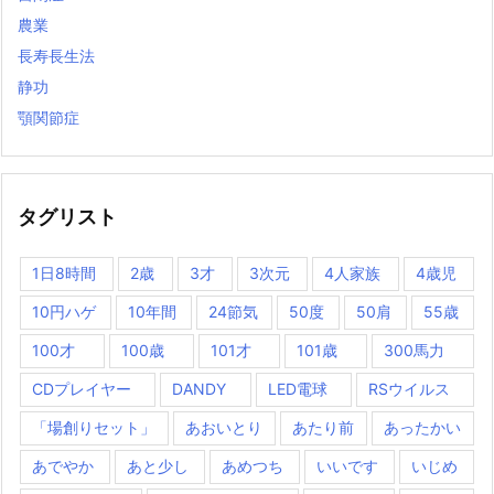
農業
長寿長生法
静功
顎関節症
タグリスト
1日8時間
2歳
3才
3次元
4人家族
4歳児
10円ハゲ
10年間
24節気
50度
50肩
55歳
100才
100歳
101才
101歳
300馬力
CDプレイヤー
DANDY
LED電球
RSウイルス
「場創りセット」
あおいとり
あたり前
あったかい
あでやか
あと少し
あめつち
いいです
いじめ