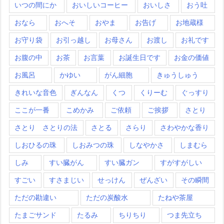
いつの間にか
おいしいコーヒー
おいしさ
おう吐
おなら
おへそ
おやま
お告げ
お地蔵様
お守り袋
お引っ越し
お母さん
お渡し
お礼です
お腹の中
お茶
お言葉
お誕生日です
お金の価値
お風呂
かゆい
がん細胞
きゅうしゅう
きれいな音色
ぎんなん
くつ
くりーむ
ぐっすり
ここが一番
こめかみ
ご依頼
ご挨拶
さとり
さとり さとりの法
さとる
さらり
さわやかな香り
しおひるの珠
しおみつの珠
しなやかさ
しまむら
しみ
すい臓がん
すい臓ガン
すがすがしい
すごい
すさまじい
せっけん
ぜんざい
その瞬間
ただの勘違い
ただの炭酸水
たねや茶屋
たまごサンド
たるみ
ちりちり
つま先立ち