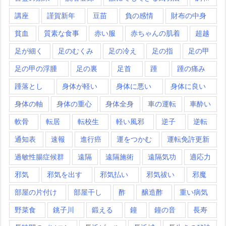
講座
謹賀新年
豆苗
負の感情
財布の中身
貧血
質素な食事
赤い服
赤ちゃんの肌着
超越
足が細く
足のむくみ
足の冷え
足の指
足の甲
足の甲の浮腫
足の裏
足首
踵
踵の痛み
踵落とし
身体が軽い
身体に悪い
身体に良い
身体の軸
身体の重心
身体全身
車の運転
車酔い
軟骨
転居
転校生
軽い風邪
逆子
逆転
通知表
速報
進行癌
運をつかむ
運転免許更新
過敏性腸症候群
遠隔
遠隔施術
遠隔気功
適応力
邪気
邪気を出す
邪気払い
邪気祓い
邪魔
部屋の片付け
部屋干し
酢
醸造酢
重い病気
野菜食
銚子川
鍛える
鐘
鐘の音
長寿