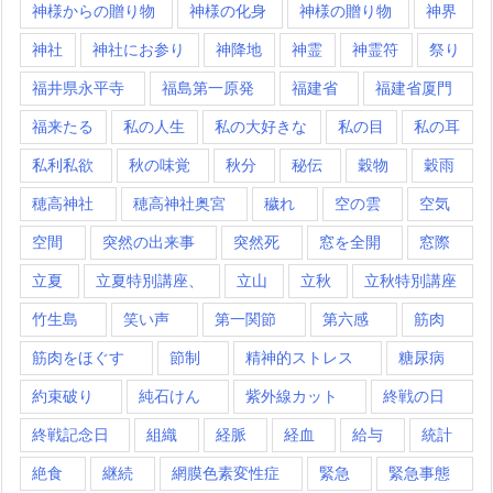
神様からの贈り物
神様の化身
神様の贈り物
神界
神社
神社にお参り
神降地
神霊
神霊符
祭り
福井県永平寺
福島第一原発
福建省
福建省厦門
福来たる
私の人生
私の大好きな
私の目
私の耳
私利私欲
秋の味覚
秋分
秘伝
穀物
穀雨
穂高神社
穂高神社奥宮
穢れ
空の雲
空気
空間
突然の出来事
突然死
窓を全開
窓際
立夏
立夏特別講座、
立山
立秋
立秋特別講座
竹生島
笑い声
第一関節
第六感
筋肉
筋肉をほぐす
節制
精神的ストレス
糖尿病
約束破り
純石けん
紫外線カット
終戦の日
終戦記念日
組織
経脈
経血
給与
統計
絶食
継続
網膜色素変性症
緊急
緊急事態