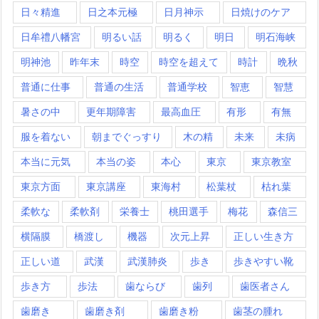
日々精進
日之本元極
日月神示
日焼けのケア
日牟禮八幡宮
明るい話
明るく
明日
明石海峡
明神池
昨年末
時空
時空を超えて
時計
晩秋
普通に仕事
普通の生活
普通学校
智恵
智慧
暑さの中
更年期障害
最高血圧
有形
有無
服を着ない
朝までぐっすり
木の精
未来
未病
本当に元気
本当の姿
本心
東京
東京教室
東京方面
東京講座
東海村
松葉杖
枯れ葉
柔軟な
柔軟剤
栄養士
桃田選手
梅花
森信三
横隔膜
橋渡し
機器
次元上昇
正しい生き方
正しい道
武漢
武漢肺炎
歩き
歩きやすい靴
歩き方
歩法
歯ならび
歯列
歯医者さん
歯磨き
歯磨き剤
歯磨き粉
歯茎の腫れ