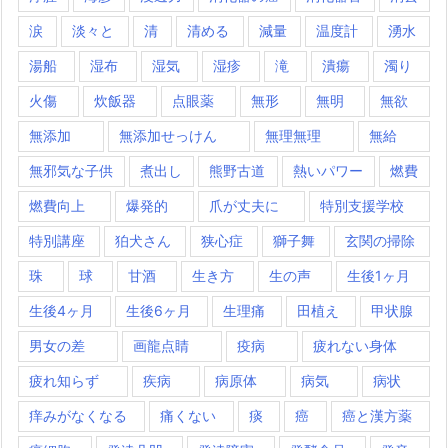
涙
淡々と
清
清める
減量
温度計
湧水
湯船
湿布
湿気
湿疹
滝
潰瘍
濁り
火傷
炊飯器
点眼薬
無形
無明
無欲
無添加
無添加せっけん
無理無理
無給
無邪気な子供
煮出し
熊野古道
熱いパワー
燃費
燃費向上
爆発的
爪が丈夫に
特別支援学校
特別講座
狛犬さん
狭心症
獅子舞
玄関の掃除
珠
球
甘酒
生き方
生の声
生後1ヶ月
生後4ヶ月
生後6ヶ月
生理痛
田植え
甲状腺
男女の差
画龍点睛
疫病
疲れない身体
疲れ知らず
疾病
病原体
病気
病状
痒みがなくなる
痛くない
痰
癌
癌と漢方薬