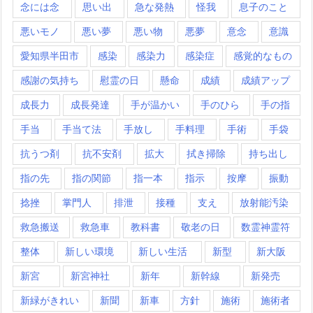
念には念
思い出
急な発熱
怪我
息子のこと
悪いモノ
悪い夢
悪い物
悪夢
意念
意識
愛知県半田市
感染
感染力
感染症
感覚的なもの
感謝の気持ち
慰霊の日
懸命
成績
成績アップ
成長力
成長発達
手が温かい
手のひら
手の指
手当
手当て法
手放し
手料理
手術
手袋
抗うつ剤
抗不安剤
拡大
拭き掃除
持ち出し
指の先
指の関節
指一本
指示
按摩
振動
捻挫
掌門人
排泄
接種
支え
放射能汚染
救急搬送
救急車
教科書
敬老の日
数霊神霊符
整体
新しい環境
新しい生活
新型
新大阪
新宮
新宮神社
新年
新幹線
新発売
新緑がきれい
新聞
新車
方針
施術
施術者