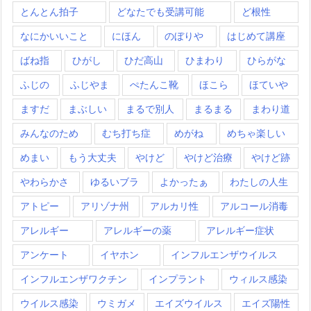
とんとん拍子
どなたでも受講可能
ど根性
なにかいいこと
にほん
のぼりや
はじめて講座
ばね指
ひがし
ひだ高山
ひまわり
ひらがな
ふじの
ふじやま
ぺたんこ靴
ほこら
ほていや
ますだ
まぶしい
まるで別人
まるまる
まわり道
みんなのため
むち打ち症
めがね
めちゃ楽しい
めまい
もう大丈夫
やけど
やけど治療
やけど跡
やわらかさ
ゆるいブラ
よかったぁ
わたしの人生
アトピー
アリゾナ州
アルカリ性
アルコール消毒
アレルギー
アレルギーの薬
アレルギー症状
アンケート
イヤホン
インフルエンザウイルス
インフルエンザワクチン
インプラント
ウィルス感染
ウイルス感染
ウミガメ
エイズウイルス
エイズ陽性