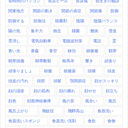
長時間のパソコン
長浜ビール
長浜城
長生きの秘訣
関東地方
関節の動き
関節の炎症
関節痛
防御
防御する
防御法
除菌剤
陰陽
陰陽バランス
陽の気
集中力
雑念
雑菌
難病
雪道
雲消し
電気自動車
電磁波対策
電話
霊
青い光
青森
青空
静功
静脈瘤
靱帯
靱帯損傷
靱帯断裂
鞍馬寺
響き
頑張り
頑張りましょ
頓服
頓服薬
頭痛
頭皮
頭皮の汚れ
頭部
頭髪
顎関節症
顔がスッキリ
顔の湿疹
顔の筋肉
顔の腫れ
顔やせ
顔立ち
顔色
顔面神経麻痺
風の音
風合い
風呂
風呂上がり
飛蚊症
飛騨高山
食器洗い
食器洗いスポンジ
食器洗い洗剤
食欲
食物