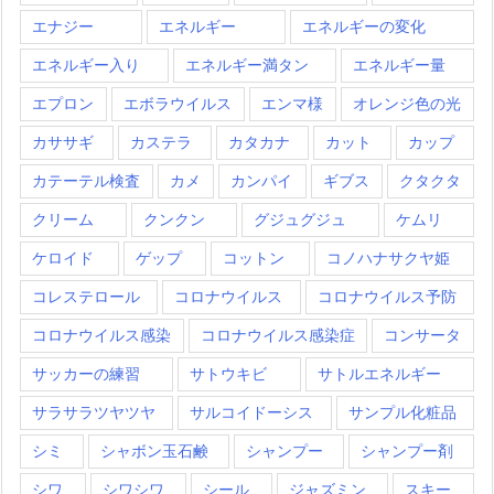
エナジー
エネルギー
エネルギーの変化
エネルギー入り
エネルギー満タン
エネルギー量
エプロン
エボラウイルス
エンマ様
オレンジ色の光
カササギ
カステラ
カタカナ
カット
カップ
カテーテル検査
カメ
カンパイ
ギブス
クタクタ
クリーム
クンクン
グジュグジュ
ケムリ
ケロイド
ゲップ
コットン
コノハナサクヤ姫
コレステロール
コロナウイルス
コロナウイルス予防
コロナウイルス感染
コロナウイルス感染症
コンサータ
サッカーの練習
サトウキビ
サトルエネルギー
サラサラツヤツヤ
サルコイドーシス
サンプル化粧品
シミ
シャボン玉石鹸
シャンプー
シャンプー剤
シワ
シワシワ
シール
ジャズミン
スキー