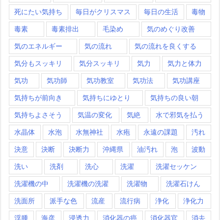
死にたい気持ち
毎日がクリスマス
毎日の生活
毒物
毒素
毒素排出
毛染め
気のめぐり改善
気のエネルギー
気の流れ
気の流れを良くする
気分もスッキリ
気分スッキリ
気力
気力と体力
気功
気功師
気功教室
気功法
気功講座
気持ちが前向き
気持ちにゆとり
気持ちの良い朝
気持ちよさそう
気温の変化
気絶
水で邪気を払う
水晶体
水泡
水無神社
水疱
永遠の課題
汚れ
決意
決断
決断力
沖縄県
油汚れ
泡
波動
洗い
洗剤
洗心
洗濯
洗濯セッケン
洗濯機の中
洗濯機の洗濯
洗濯物
洗濯石けん
洗面所
派手な色
流産
流行病
浄化
浄化力
浮腫
海彦
浸透力
消化器の癌
消化器官
消去