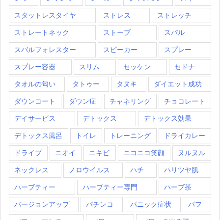
スタットレスタイヤ
ストレス
ストレッチ
ストレートネック
ストーブ
スバル
スバルフォレスター
スピーカー
スプレー
スプレー容器
スリム
セッケン
セドナ
タオルの匂い
タトゥー
タヌキ
ダイエット成功
ダウンコート
ダウン症
チャネリング
チョコレート
デイサービス
デトックス
デトックス効果
デトックス風呂
トイレ
トレーニング
ドライカレー
ドライブ
ニオイ
ニキビ
ニコニコ笑顔
ヌルヌル
ネックレス
ノロウイルス
ハチ
ハリツヤ肌
ハーブティー
ハーブティー専門
ハーブ茶
バージョンアップ
パチンコ
パニック症状
パフ