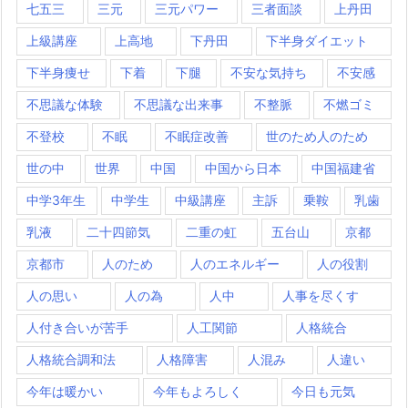
七五三
三元
三元パワー
三者面談
上丹田
上級講座
上高地
下丹田
下半身ダイエット
下半身痩せ
下着
下腿
不安な気持ち
不安感
不思議な体験
不思議な出来事
不整脈
不燃ゴミ
不登校
不眠
不眠症改善
世のため人のため
世の中
世界
中国
中国から日本
中国福建省
中学3年生
中学生
中級講座
主訴
乗鞍
乳歯
乳液
二十四節気
二重の虹
五台山
京都
京都市
人のため
人のエネルギー
人の役割
人の思い
人の為
人中
人事を尽くす
人付き合いが苦手
人工関節
人格統合
人格統合調和法
人格障害
人混み
人違い
今年は暖かい
今年もよろしく
今日も元気