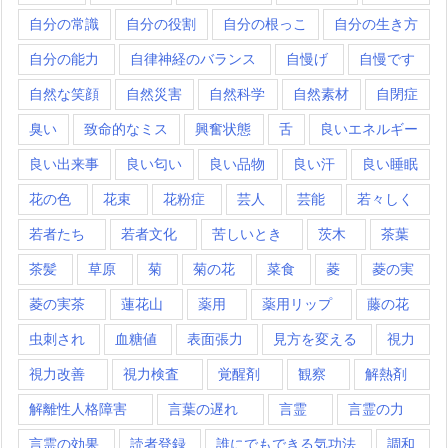
自分の常識
自分の役割
自分の根っこ
自分の生き方
自分の能力
自律神経のバランス
自慢げ
自慢です
自然な笑顔
自然災害
自然科学
自然素材
自閉症
臭い
致命的なミス
興奮状態
舌
良いエネルギー
良い出来事
良い匂い
良い品物
良い汗
良い睡眠
花の色
花束
花粉症
芸人
芸能
若々しく
若者たち
若者文化
苦しいとき
茨木
茶葉
茶髪
草原
菊
菊の花
菜食
菱
菱の実
菱の実茶
蓮花山
薬用
薬用リップ
藤の花
虫刺され
血糖値
表面張力
見方を変える
視力
視力改善
視力検査
覚醒剤
観察
解熱剤
解離性人格障害
言葉の遅れ
言霊
言霊の力
言霊の効果
読者登録
誰にでもできる気功法
調和