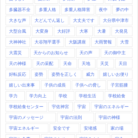
多臓器不全
多重人格
多重人格障害
夜中
夢の中
大きな声
大どんでん返し
大丈夫です
大分県中津市
大型台風
大変身
大好評
大寒
大暑
大発見
大神神社
大谷翔平選手
大阪講座
大雨警報
大雪
大震災
天からのお知らせ
天の声
天の御中主
天の神様
天の采配
天命
天地
天災
天目
好転反応
姿勢
姿勢を正しく
威力
嬉しいお便り
嬉しい出来事
子供の成長
子供への脅し
子宮筋腫
学力
学力向上
学校
学校生活
学校給食
学校給食センター
宇佐神宮
宇宙
宇宙のエネルギー
宇宙のメッセージ
宇宙の法則
宇宙の神様
宇宙エネルギー
安全です
安堵感
家の場