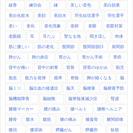
線香
練功会
縁
美しい音色
美白効果
美白化粧水
美顔
美顔水
羽生結弦選手
羽生選手
老い
老化
老化現象
老師
老眼
老眼対策
老眼鏡
耳
耳たぶ
聖なる地
聞き流し
肉体
肌に優しい
肌の老化
股関節
股関節脱臼
肩関節
肺がん
肺の炎症
胃がん
胃がん手術
胃癌
背中が痛い
背中の刺青
背骨
背骨のゆがみ
胎児
胎息
能力を発揮
能率
脊髄
脚が細くなる
脳
脳ミソ
脳出血の後遺症
脳天
脳梗塞
脳梗塞予防
脳機能障害
脳細胞
脳脊髄液減少症
腎虚
腫瘍マーカー
腰の痛み
腰ベルト
腰椎ヘルニア
腰骨
腹水
腹筋
膝の痛み
膝蓋骨
膝関節痛
膝頭
膠原病
膵臓がん
膵臓癌
臥龍