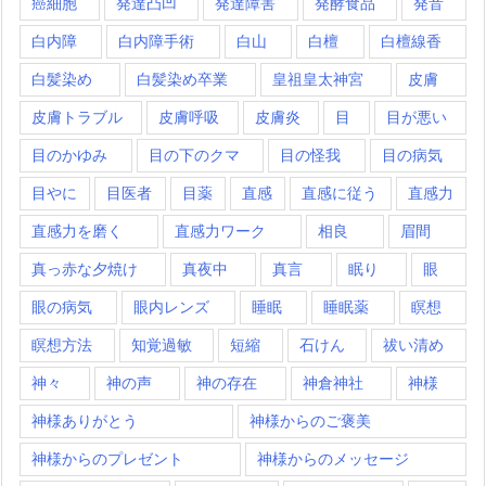
癌細胞
発達凸凹
発達障害
発酵食品
発音
白内障
白内障手術
白山
白檀
白檀線香
白髪染め
白髪染め卒業
皇祖皇太神宮
皮膚
皮膚トラブル
皮膚呼吸
皮膚炎
目
目が悪い
目のかゆみ
目の下のクマ
目の怪我
目の病気
目やに
目医者
目薬
直感
直感に従う
直感力
直感力を磨く
直感力ワーク
相良
眉間
真っ赤な夕焼け
真夜中
真言
眠り
眼
眼の病気
眼内レンズ
睡眠
睡眠薬
瞑想
瞑想方法
知覚過敏
短縮
石けん
祓い清め
神々
神の声
神の存在
神倉神社
神様
神様ありがとう
神様からのご褒美
神様からのプレゼント
神様からのメッセージ