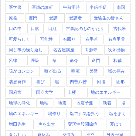
医学書
医師の診断
午前零時
半信半疑
南国
原発
厦門
受講
受講者
受験生の皆さん
口の中
口唇
口紅
古事記のものがたり
古代米
可愛らしく
可能性
右回り
右手首
右肩甲骨
同じ事の繰り返し
名古屋講座
向源寺
吹き出物
呂律
呼吸
命
命令
命門
和裁
咳がコンコン
咳が出る
唾液
啓蟄
喉の痛み
喘息発作
喜び
嘘
四苦八苦
回復
固形
国府宮
国立大学
土楼
地のエネルギー
地球の浄化
地軸
地震
地震予測
執着
場
場のエネルギー
場作り
塩で邪気を払う
塩をまく
増田先生
声を出す
変形性股関節症
夏ばて
夏らしい
夏休み
夕涼み
夕立
外反母趾