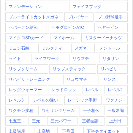
ファンデーション
フェイスブック
ブルーライトカットメガネ
プレイヤー
プロ野球選手
ヘパーデン結節
ヘモグロビンA1C
ヘヤーピン
マイクロSDカード
マイホーム
ミスタードーナッツ
ミヨシ石鹸
ミルクティ
メガネ
メントール
ライト
ライフワーク
リウマチ
リタリン
リップクリーム
リップスティック
リハビリ
リハビリトレーニング
リュウマチ
リンス
レッグウォーマー
レッドロック
レベル
レベル2
レベル3
レベルの違い
レーシック手術
ワクチン
ワクチン接種
ワセリンクリーム
一子相伝
一般常識
七五三
三元
三元パワー
三者面談
上丹田
上級講座
上高地
下丹田
下半身ダイエット