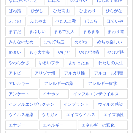
なにかいいこと
にほん
のぼりや
はじめて講座
ばね指
ひがし
ひだ高山
ひまわり
ひらがな
ふじの
ふじやま
ぺたんこ靴
ほこら
ほていや
ますだ
まぶしい
まるで別人
まるまる
まわり道
みんなのため
むち打ち症
めがね
めちゃ楽しい
めまい
もう大丈夫
やけど
やけど治療
やけど跡
やわらかさ
ゆるいブラ
よかったぁ
わたしの人生
アトピー
アリゾナ州
アルカリ性
アルコール消毒
アレルギー
アレルギーの薬
アレルギー症状
アンケート
イヤホン
インフルエンザウイルス
インフルエンザワクチン
インプラント
ウィルス感染
ウイルス感染
ウミガメ
エイズウイルス
エイズ陽性
エナジー
エネルギー
エネルギーの変化