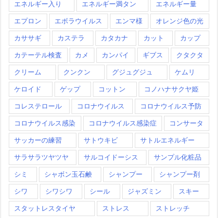
エネルギー入り
エネルギー満タン
エネルギー量
エプロン
エボラウイルス
エンマ様
オレンジ色の光
カササギ
カステラ
カタカナ
カット
カップ
カテーテル検査
カメ
カンパイ
ギブス
クタクタ
クリーム
クンクン
グジュグジュ
ケムリ
ケロイド
ゲップ
コットン
コノハナサクヤ姫
コレステロール
コロナウイルス
コロナウイルス予防
コロナウイルス感染
コロナウイルス感染症
コンサータ
サッカーの練習
サトウキビ
サトルエネルギー
サラサラツヤツヤ
サルコイドーシス
サンプル化粧品
シミ
シャボン玉石鹸
シャンプー
シャンプー剤
シワ
シワシワ
シール
ジャズミン
スキー
スタットレスタイヤ
ストレス
ストレッチ