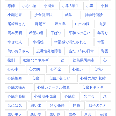
尊師
小さい物
小周天
小学3年生
小満
小腸
小顔効果
少食健康法
就学
就学時健診
尾崎豊さん
尾鷲市
屋久島
山の神様
山彦
岡本天明
希望の道
干ばつ
平和への思い
年寄り
幸せな人
幸福感
幸福感で満たされる
幸運
幼いお子さん
広汎性発達障害
当たり前の日常
彩雲
役割
微細なエネルギー
徳
徳島県阿南市
心
心の中
心の病
心不全
心強い
心構え
心筋梗塞
心臓
心臓が苦しい
心臓の期外収縮
心臓の痛み
心臓カテーテル検査
心臓ドキドキ
心臓弁膜症
心臓期外収縮
心臓病
忘年会
念
念には念
思い出
急な発熱
怪我
息子のこと
悪いモノ
悪い夢
悪い物
悪夢
意念
意識