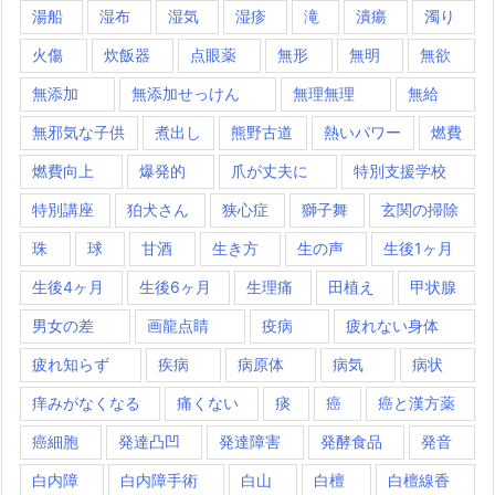
湯船
湿布
湿気
湿疹
滝
潰瘍
濁り
火傷
炊飯器
点眼薬
無形
無明
無欲
無添加
無添加せっけん
無理無理
無給
無邪気な子供
煮出し
熊野古道
熱いパワー
燃費
燃費向上
爆発的
爪が丈夫に
特別支援学校
特別講座
狛犬さん
狭心症
獅子舞
玄関の掃除
珠
球
甘酒
生き方
生の声
生後1ヶ月
生後4ヶ月
生後6ヶ月
生理痛
田植え
甲状腺
男女の差
画龍点睛
疫病
疲れない身体
疲れ知らず
疾病
病原体
病気
病状
痒みがなくなる
痛くない
痰
癌
癌と漢方薬
癌細胞
発達凸凹
発達障害
発酵食品
発音
白内障
白内障手術
白山
白檀
白檀線香