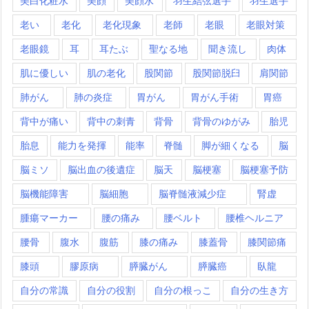
美白化粧水
美顔
美顔水
羽生結弦選手
羽生選手
老い
老化
老化現象
老師
老眼
老眼対策
老眼鏡
耳
耳たぶ
聖なる地
聞き流し
肉体
肌に優しい
肌の老化
股関節
股関節脱臼
肩関節
肺がん
肺の炎症
胃がん
胃がん手術
胃癌
背中が痛い
背中の刺青
背骨
背骨のゆがみ
胎児
胎息
能力を発揮
能率
脊髄
脚が細くなる
脳
脳ミソ
脳出血の後遺症
脳天
脳梗塞
脳梗塞予防
脳機能障害
脳細胞
脳脊髄液減少症
腎虚
腫瘍マーカー
腰の痛み
腰ベルト
腰椎ヘルニア
腰骨
腹水
腹筋
膝の痛み
膝蓋骨
膝関節痛
膝頭
膠原病
膵臓がん
膵臓癌
臥龍
自分の常識
自分の役割
自分の根っこ
自分の生き方