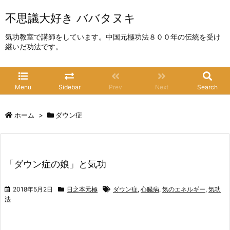
不思議大好き ババタヌキ
気功教室で講師をしています。中国元極功法８００年の伝統を受け
継いだ功法です。
Menu
Sidebar
Prev
Next
Search
ホーム
>
ダウン症
「ダウン症の娘」と気功
2018年5月2日
日之本元極
ダウン症
,
心臓病
,
気のエネルギー
,
気功
法