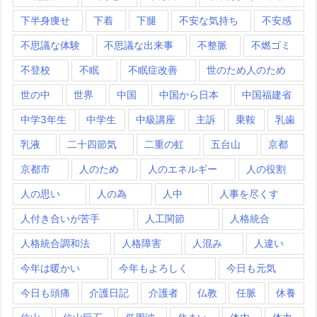
下半身痩せ
下着
下腿
不安な気持ち
不安感
不思議な体験
不思議な出来事
不整脈
不燃ゴミ
不登校
不眠
不眠症改善
世のため人のため
世の中
世界
中国
中国から日本
中国福建省
中学3年生
中学生
中級講座
主訴
乗鞍
乳歯
乳液
二十四節気
二重の虹
五台山
京都
京都市
人のため
人のエネルギー
人の役割
人の思い
人の為
人中
人事を尽くす
人付き合いが苦手
人工関節
人格統合
人格統合調和法
人格障害
人混み
人違い
今年は暖かい
今年もよろしく
今日も元気
今日も頭痛
介護日記
介護者
仏教
任脈
休養