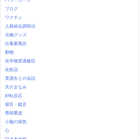
ブログ
ワクチン
人格統合調和法
元極グッズ
出毒素風呂
動物
化学物質過敏症
化粧品
受講生との会話
天のまなみ
好転反応
寝言・戯言
尊師重道
小脳の病気
心
日之本元極