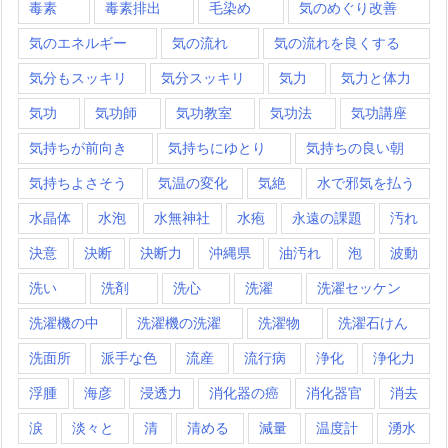
毒素
毒素排出
毛染め
気のめぐり改善
気のエネルギー
気の流れ
気の流れを良くする
気分もスッキリ
気分スッキリ
気力
気力と体力
気功
気功師
気功教室
気功法
気功講座
気持ちが前向き
気持ちにゆとり
気持ちの良い朝
気持ちよさそう
気温の変化
気絶
水で邪気を払う
水晶体
水泡
水無神社
水疱
永遠の課題
汚れ
決意
決断
決断力
沖縄県
油汚れ
泡
波動
洗い
洗剤
洗心
洗濯
洗濯セッケン
洗濯機の中
洗濯機の洗濯
洗濯物
洗濯石けん
洗面所
派手な色
流産
流行病
浄化
浄化力
浮腫
海彦
浸透力
消化器の癌
消化器官
消去
涙
淡々と
清
清める
減量
温度計
湧水