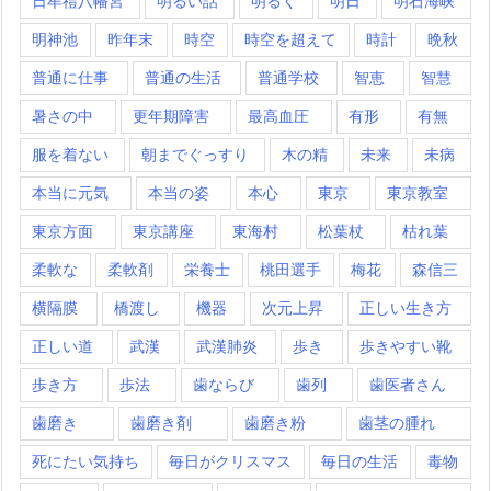
日牟禮八幡宮
明るい話
明るく
明日
明石海峡
明神池
昨年末
時空
時空を超えて
時計
晩秋
普通に仕事
普通の生活
普通学校
智恵
智慧
暑さの中
更年期障害
最高血圧
有形
有無
服を着ない
朝までぐっすり
木の精
未来
未病
本当に元気
本当の姿
本心
東京
東京教室
東京方面
東京講座
東海村
松葉杖
枯れ葉
柔軟な
柔軟剤
栄養士
桃田選手
梅花
森信三
横隔膜
橋渡し
機器
次元上昇
正しい生き方
正しい道
武漢
武漢肺炎
歩き
歩きやすい靴
歩き方
歩法
歯ならび
歯列
歯医者さん
歯磨き
歯磨き剤
歯磨き粉
歯茎の腫れ
死にたい気持ち
毎日がクリスマス
毎日の生活
毒物