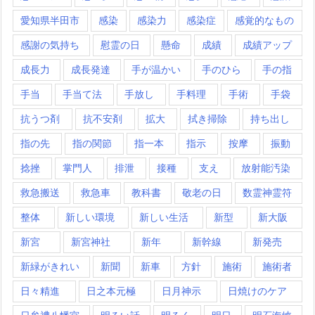
愛知県半田市
感染
感染力
感染症
感覚的なもの
感謝の気持ち
慰霊の日
懸命
成績
成績アップ
成長力
成長発達
手が温かい
手のひら
手の指
手当
手当て法
手放し
手料理
手術
手袋
抗うつ剤
抗不安剤
拡大
拭き掃除
持ち出し
指の先
指の関節
指一本
指示
按摩
振動
捻挫
掌門人
排泄
接種
支え
放射能汚染
救急搬送
救急車
教科書
敬老の日
数霊神霊符
整体
新しい環境
新しい生活
新型
新大阪
新宮
新宮神社
新年
新幹線
新発売
新緑がきれい
新聞
新車
方針
施術
施術者
日々精進
日之本元極
日月神示
日焼けのケア