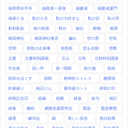
福井県永平寺
福島第一原発
福建省
福建省厦門
福来たる
私の人生
私の大好きな
私の目
私の耳
私利私欲
秋の味覚
秋分
秘伝
穀物
穀雨
穂高神社
穂高神社奥宮
穢れ
空の雲
空気
空間
突然の出来事
突然死
窓を全開
窓際
立夏
立夏特別講座、
立山
立秋
立秋特別講座
竹生島
笑い声
第一関節
第六感
筋肉
筋肉をほぐす
節制
精神的ストレス
糖尿病
約束破り
純石けん
紫外線カット
終戦の日
終戦記念日
組織
経脈
経血
給与
統計
絶食
継続
網膜色素変性症
緊急
緊急事態
線香
練功会
縁
美しい音色
美白効果