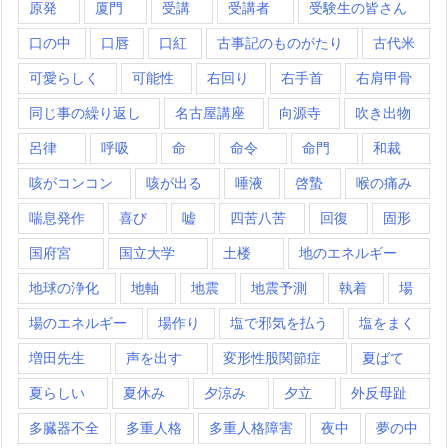
原発
厦門
受講
受講者
受験生の皆さん
口の中
口唇
口紅
古事記のものがたり
古代米
可愛らしく
可能性
右回り
右手首
右肩甲骨
同じ事の繰り返し
名古屋講座
向源寺
吹き出物
呂律
呼吸
命
命令
命門
和裁
咳がコンコン
咳が出る
唾液
啓蟄
喉の痛み
喘息発作
喜び
嘘
四苦八苦
回復
固形
国府宮
国立大学
土楼
地のエネルギー
地球の浄化
地軸
地震
地震予測
執着
場
場のエネルギー
場作り
塩で邪気を払う
塩をまく
増田先生
声を出す
変形性股関節症
夏ばて
夏らしい
夏休み
夕涼み
夕立
外反母趾
多臓器不全
多重人格
多重人格障害
夜中
夢の中