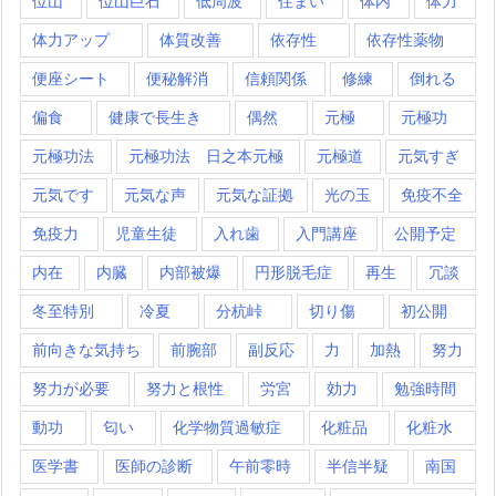
位山
位山巨石
低周波
住まい
体内
体力
体力アップ
体質改善
依存性
依存性薬物
便座シート
便秘解消
信頼関係
修練
倒れる
偏食
健康で長生き
偶然
元極
元極功
元極功法
元極功法 日之本元極
元極道
元気すぎ
元気です
元気な声
元気な証拠
光の玉
免疫不全
免疫力
児童生徒
入れ歯
入門講座
公開予定
内在
内臓
内部被爆
円形脱毛症
再生
冗談
冬至特別
冷夏
分杭峠
切り傷
初公開
前向きな気持ち
前腕部
副反応
力
加熱
努力
努力が必要
努力と根性
労宮
効力
勉強時間
動功
匂い
化学物質過敏症
化粧品
化粧水
医学書
医師の診断
午前零時
半信半疑
南国