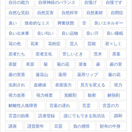
自分の能力
自律神経のバランス
自慢げ
自慢です
自然な笑顔
自然災害
自然科学
自然素材
自閉症
臭い
致命的なミス
興奮状態
舌
良いエネルギー
良い出来事
良い匂い
良い品物
良い汗
良い睡眠
花の色
花束
花粉症
芸人
芸能
若々しく
若者たち
若者文化
苦しいとき
茨木
茶葉
茶髪
草原
菊
菊の花
菜食
菱
菱の実
菱の実茶
蓮花山
薬用
薬用リップ
藤の花
虫刺され
血糖値
表面張力
見方を変える
視力
視力改善
視力検査
覚醒剤
観察
解熱剤
解離性人格障害
言葉の遅れ
言霊
言霊の力
言霊の効果
読者登録
誰にでもできる気功法
調和
講座
謹賀新年
豆苗
負の感情
財布の中身