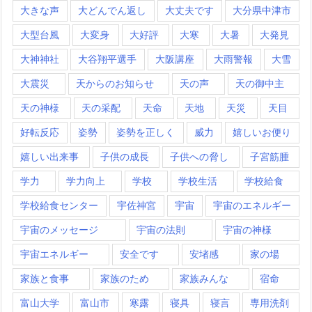
大きな声
大どんでん返し
大丈夫です
大分県中津市
大型台風
大変身
大好評
大寒
大暑
大発見
大神神社
大谷翔平選手
大阪講座
大雨警報
大雪
大震災
天からのお知らせ
天の声
天の御中主
天の神様
天の采配
天命
天地
天災
天目
好転反応
姿勢
姿勢を正しく
威力
嬉しいお便り
嬉しい出来事
子供の成長
子供への脅し
子宮筋腫
学力
学力向上
学校
学校生活
学校給食
学校給食センター
宇佐神宮
宇宙
宇宙のエネルギー
宇宙のメッセージ
宇宙の法則
宇宙の神様
宇宙エネルギー
安全です
安堵感
家の場
家族と食事
家族のため
家族みんな
宿命
富山大学
富山市
寒露
寝具
寝言
専用洗剤