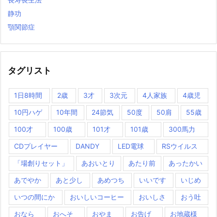
静功
顎関節症
タグリスト
1日8時間
2歳
3才
3次元
4人家族
4歳児
10円ハゲ
10年間
24節気
50度
50肩
55歳
100才
100歳
101才
101歳
300馬力
CDプレイヤー
DANDY
LED電球
RSウイルス
「場創りセット」
あおいとり
あたり前
あったかい
あでやか
あと少し
あめつち
いいです
いじめ
いつの間にか
おいしいコーヒー
おいしさ
おう吐
おなら
おへそ
おやま
お告げ
お地蔵様