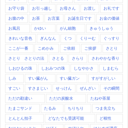
お守り袋
お引っ越し
お母さん
お渡し
お礼です
お腹の中
お茶
お言葉
お誕生日です
お金の価値
お風呂
かゆい
がん細胞
きゅうしゅう
きれいな音色
ぎんなん
くつ
くりーむ
ぐっすり
ここが一番
こめかみ
ご依頼
ご挨拶
さとり
さとり さとりの法
さとる
さらり
さわやかな香り
しおひるの珠
しおみつの珠
しなやかさ
しまむら
しみ
すい臓がん
すい臓ガン
すがすがしい
すごい
すさまじい
せっけん
ぜんざい
その瞬間
ただの勘違い
ただの炭酸水
たねや茶屋
たまごサンド
たるみ
ちりちり
つま先立ち
とんとん拍子
どなたでも受講可能
ど根性