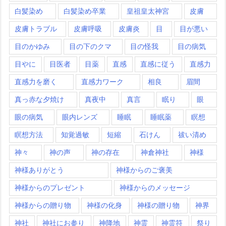
白髪染め
白髪染め卒業
皇祖皇太神宮
皮膚
皮膚トラブル
皮膚呼吸
皮膚炎
目
目が悪い
目のかゆみ
目の下のクマ
目の怪我
目の病気
目やに
目医者
目薬
直感
直感に従う
直感力
直感力を磨く
直感力ワーク
相良
眉間
真っ赤な夕焼け
真夜中
真言
眠り
眼
眼の病気
眼内レンズ
睡眠
睡眠薬
瞑想
瞑想方法
知覚過敏
短縮
石けん
祓い清め
神々
神の声
神の存在
神倉神社
神様
神様ありがとう
神様からのご褒美
神様からのプレゼント
神様からのメッセージ
神様からの贈り物
神様の化身
神様の贈り物
神界
神社
神社にお参り
神降地
神霊
神霊符
祭り