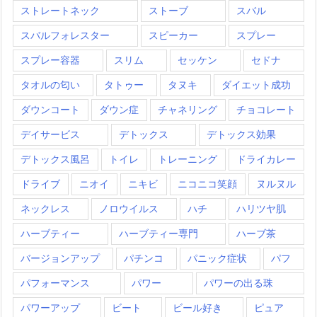
ストレートネック
ストーブ
スバル
スバルフォレスター
スピーカー
スプレー
スプレー容器
スリム
セッケン
セドナ
タオルの匂い
タトゥー
タヌキ
ダイエット成功
ダウンコート
ダウン症
チャネリング
チョコレート
デイサービス
デトックス
デトックス効果
デトックス風呂
トイレ
トレーニング
ドライカレー
ドライブ
ニオイ
ニキビ
ニコニコ笑顔
ヌルヌル
ネックレス
ノロウイルス
ハチ
ハリツヤ肌
ハーブティー
ハーブティー専門
ハーブ茶
バージョンアップ
パチンコ
パニック症状
パフ
パフォーマンス
パワー
パワーの出る珠
パワーアップ
ビート
ビール好き
ピュア