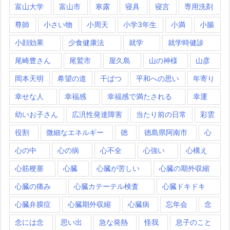
富山大学
富山市
寒露
寝具
寝言
専用洗剤
尊師
小さい物
小周天
小学3年生
小満
小腸
小顔効果
少食健康法
就学
就学時健診
尾崎豊さん
尾鷲市
屋久島
山の神様
山彦
岡本天明
希望の道
干ばつ
平和への思い
年寄り
幸せな人
幸福感
幸福感で満たされる
幸運
幼いお子さん
広汎性発達障害
当たり前の日常
彩雲
役割
微細なエネルギー
徳
徳島県阿南市
心
心の中
心の病
心不全
心強い
心構え
心筋梗塞
心臓
心臓が苦しい
心臓の期外収縮
心臓の痛み
心臓カテーテル検査
心臓ドキドキ
心臓弁膜症
心臓期外収縮
心臓病
忘年会
念
念には念
思い出
急な発熱
怪我
息子のこと