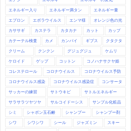
エネルギー入り
エネルギー満タン
エネルギー量
エプロン
エボラウイルス
エンマ様
オレンジ色の光
カササギ
カステラ
カタカナ
カット
カップ
カテーテル検査
カメ
カンパイ
ギブス
クタクタ
クリーム
クンクン
グジュグジュ
ケムリ
ケロイド
ゲップ
コットン
コノハナサクヤ姫
コレステロール
コロナウイルス
コロナウイルス予防
コロナウイルス感染
コロナウイルス感染症
コンサータ
サッカーの練習
サトウキビ
サトルエネルギー
サラサラツヤツヤ
サルコイドーシス
サンプル化粧品
シミ
シャボン玉石鹸
シャンプー
シャンプー剤
シワ
シワシワ
シール
ジャズミン
スキー