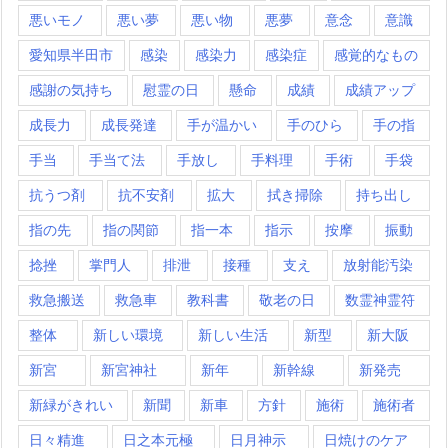
悪いモノ
悪い夢
悪い物
悪夢
意念
意識
愛知県半田市
感染
感染力
感染症
感覚的なもの
感謝の気持ち
慰霊の日
懸命
成績
成績アップ
成長力
成長発達
手が温かい
手のひら
手の指
手当
手当て法
手放し
手料理
手術
手袋
抗うつ剤
抗不安剤
拡大
拭き掃除
持ち出し
指の先
指の関節
指一本
指示
按摩
振動
捻挫
掌門人
排泄
接種
支え
放射能汚染
救急搬送
救急車
教科書
敬老の日
数霊神霊符
整体
新しい環境
新しい生活
新型
新大阪
新宮
新宮神社
新年
新幹線
新発売
新緑がきれい
新聞
新車
方針
施術
施術者
日々精進
日之本元極
日月神示
日焼けのケア