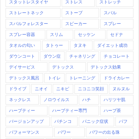
スタットレスタイヤ
ストレス
ストレッチ
ストレートネック
ストーブ
スバル
スバルフォレスター
スピーカー
スプレー
スプレー容器
スリム
セッケン
セドナ
タオルの匂い
タトゥー
タヌキ
ダイエット成功
ダウンコート
ダウン症
チャネリング
チョコレート
デイサービス
デトックス
デトックス効果
デトックス風呂
トイレ
トレーニング
ドライカレー
ドライブ
ニオイ
ニキビ
ニコニコ笑顔
ヌルヌル
ネックレス
ノロウイルス
ハチ
ハリツヤ肌
ハーブティー
ハーブティー専門
ハーブ茶
バージョンアップ
パチンコ
パニック症状
パフ
パフォーマンス
パワー
パワーの出る珠