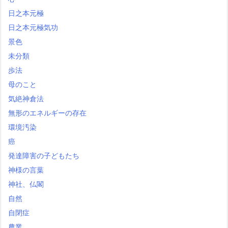
日之本元極
日之本元極気功
景色
未分類
歩法
母のこと
気絶神倉法
無形のエネルギーの存在
環境汚染
癌
発達障害の子どもたち
神様の言葉
神社、仏閣
自然
自閉症
農業