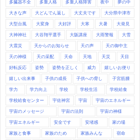
多臓器不全
多重人格
多重人格障害
夜中
夢の中
大きな声
大どんでん返し
大丈夫です
大分県中津市
大型台風
大変身
大好評
大寒
大暑
大発見
大神神社
大谷翔平選手
大阪講座
大雨警報
大雪
大震災
天からのお知らせ
天の声
天の御中主
天の神様
天の采配
天命
天地
天災
天目
好転反応
姿勢
姿勢を正しく
威力
嬉しいお便り
嬉しい出来事
子供の成長
子供への脅し
子宮筋腫
学力
学力向上
学校
学校生活
学校給食
学校給食センター
宇佐神宮
宇宙
宇宙のエネルギー
宇宙のメッセージ
宇宙の法則
宇宙の神様
宇宙エネルギー
安全です
安堵感
家の場
家族と食事
家族のため
家族みんな
宿命