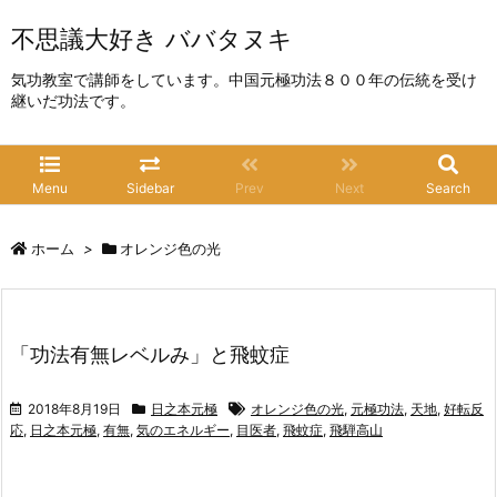
不思議大好き ババタヌキ
気功教室で講師をしています。中国元極功法８００年の伝統を受け
継いだ功法です。
Menu
Sidebar
Prev
Next
Search
ホーム
>
オレンジ色の光
「功法有無レベルみ」と飛蚊症
2018年8月19日
日之本元極
オレンジ色の光
,
元極功法
,
天地
,
好転反
応
,
日之本元極
,
有無
,
気のエネルギー
,
目医者
,
飛蚊症
,
飛騨高山