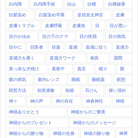
白内障
白内障手術
白山
白檀
白檀線香
白髪染め
白髪染め卒業
皇祖皇太神宮
皮膚
皮膚トラブル
皮膚呼吸
皮膚炎
目
目が悪い
目のかゆみ
目の下のクマ
目の怪我
目の病気
目やに
目医者
目薬
直感
直感に従う
直感力
直感力を磨く
直感力ワーク
相良
眉間
真っ赤な夕焼け
真夜中
真言
眠り
眼
眼の病気
眼内レンズ
睡眠
睡眠薬
瞑想
瞑想方法
知覚過敏
短縮
石けん
祓い清め
神々
神の声
神の存在
神倉神社
神様
神様ありがとう
神様からのご褒美
神様からのプレゼント
神様からのメッセージ
神様からの贈り物
神様の化身
神様の贈り物
神界