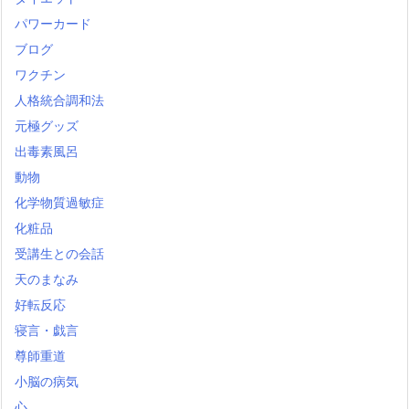
パワーカード
ブログ
ワクチン
人格統合調和法
元極グッズ
出毒素風呂
動物
化学物質過敏症
化粧品
受講生との会話
天のまなみ
好転反応
寝言・戯言
尊師重道
小脳の病気
心