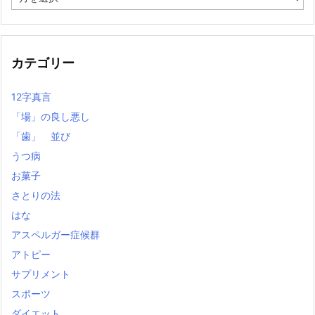
去
の
記
事
カテゴリー
12字真言
「場」の良し悪し
「歯」 並び
うつ病
お菓子
さとりの法
はな
アスペルガー症候群
アトピー
サプリメント
スポーツ
ダイエット