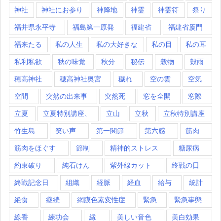
神社
神社にお参り
神降地
神霊
神霊符
祭り
福井県永平寺
福島第一原発
福建省
福建省厦門
福来たる
私の人生
私の大好きな
私の目
私の耳
私利私欲
秋の味覚
秋分
秘伝
穀物
穀雨
穂高神社
穂高神社奥宮
穢れ
空の雲
空気
空間
突然の出来事
突然死
窓を全開
窓際
立夏
立夏特別講座、
立山
立秋
立秋特別講座
竹生島
笑い声
第一関節
第六感
筋肉
筋肉をほぐす
節制
精神的ストレス
糖尿病
約束破り
純石けん
紫外線カット
終戦の日
終戦記念日
組織
経脈
経血
給与
統計
絶食
継続
網膜色素変性症
緊急
緊急事態
線香
練功会
縁
美しい音色
美白効果