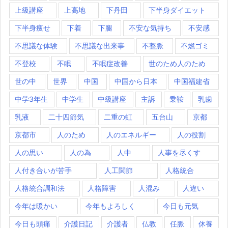
上級講座
上高地
下丹田
下半身ダイエット
下半身痩せ
下着
下腿
不安な気持ち
不安感
不思議な体験
不思議な出来事
不整脈
不燃ゴミ
不登校
不眠
不眠症改善
世のため人のため
世の中
世界
中国
中国から日本
中国福建省
中学3年生
中学生
中級講座
主訴
乗鞍
乳歯
乳液
二十四節気
二重の虹
五台山
京都
京都市
人のため
人のエネルギー
人の役割
人の思い
人の為
人中
人事を尽くす
人付き合いが苦手
人工関節
人格統合
人格統合調和法
人格障害
人混み
人違い
今年は暖かい
今年もよろしく
今日も元気
今日も頭痛
介護日記
介護者
仏教
任脈
休養