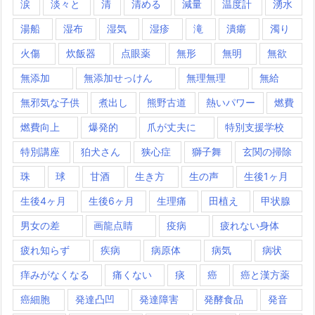
涙
淡々と
清
清める
減量
温度計
湧水
湯船
湿布
湿気
湿疹
滝
潰瘍
濁り
火傷
炊飯器
点眼薬
無形
無明
無欲
無添加
無添加せっけん
無理無理
無給
無邪気な子供
煮出し
熊野古道
熱いパワー
燃費
燃費向上
爆発的
爪が丈夫に
特別支援学校
特別講座
狛犬さん
狭心症
獅子舞
玄関の掃除
珠
球
甘酒
生き方
生の声
生後1ヶ月
生後4ヶ月
生後6ヶ月
生理痛
田植え
甲状腺
男女の差
画龍点睛
疫病
疲れない身体
疲れ知らず
疾病
病原体
病気
病状
痒みがなくなる
痛くない
痰
癌
癌と漢方薬
癌細胞
発達凸凹
発達障害
発酵食品
発音