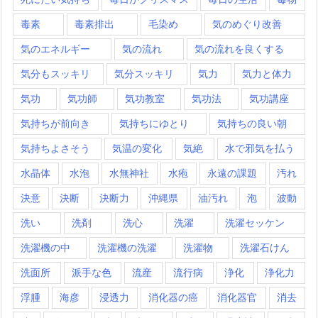
毒素
毒素排出
毛染め
気のめぐり改善
気のエネルギー
気の流れ
気の流れを良くする
気分もスッキリ
気分スッキリ
気力
気力と体力
気功
気功師
気功教室
気功法
気功講座
気持ちが前向き
気持ちにゆとり
気持ちの良い朝
気持ちよさそう
気温の変化
気絶
水で邪気を払う
水晶体
水泡
水無神社
水疱
永遠の課題
汚れ
決意
決断
決断力
沖縄県
油汚れ
泡
波動
洗い
洗剤
洗心
洗濯
洗濯セッケン
洗濯機の中
洗濯機の洗濯
洗濯物
洗濯石けん
洗面所
派手な色
流産
流行病
浄化
浄化力
浮腫
海彦
浸透力
消化器の癌
消化器官
消去