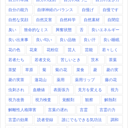
自分の能力
自律神経のバランス
自慢げ
自慢です
自然な笑顔
自然災害
自然科学
自然素材
自閉症
臭い
致命的なミス
興奮状態
舌
良いエネルギー
良い出来事
良い匂い
良い品物
良い汗
良い睡眠
花の色
花束
花粉症
芸人
芸能
若々しく
若者たち
若者文化
苦しいとき
茨木
茶葉
茶髪
草原
菊
菊の花
菜食
菱
菱の実
菱の実茶
蓮花山
薬用
薬用リップ
藤の花
虫刺され
血糖値
表面張力
見方を変える
視力
視力改善
視力検査
覚醒剤
観察
解熱剤
解離性人格障害
言葉の遅れ
言霊
言霊の力
言霊の効果
読者登録
誰にでもできる気功法
調和