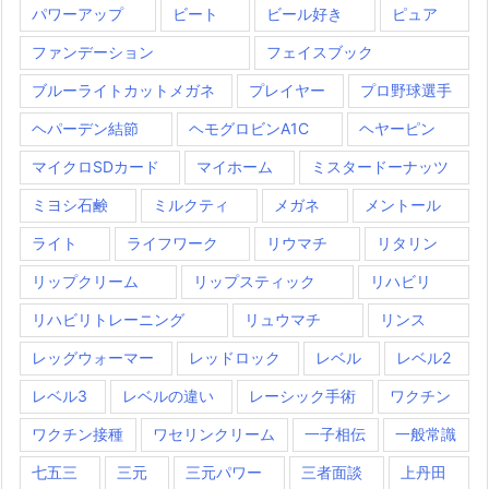
パワーアップ
ビート
ビール好き
ピュア
ファンデーション
フェイスブック
ブルーライトカットメガネ
プレイヤー
プロ野球選手
ヘパーデン結節
ヘモグロビンA1C
ヘヤーピン
マイクロSDカード
マイホーム
ミスタードーナッツ
ミヨシ石鹸
ミルクティ
メガネ
メントール
ライト
ライフワーク
リウマチ
リタリン
リップクリーム
リップスティック
リハビリ
リハビリトレーニング
リュウマチ
リンス
レッグウォーマー
レッドロック
レベル
レベル2
レベル3
レベルの違い
レーシック手術
ワクチン
ワクチン接種
ワセリンクリーム
一子相伝
一般常識
七五三
三元
三元パワー
三者面談
上丹田