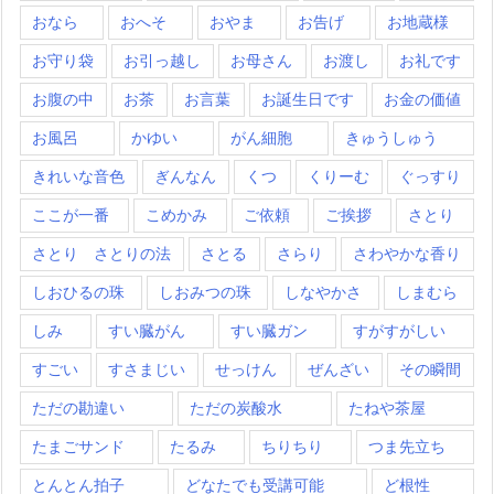
おなら
おへそ
おやま
お告げ
お地蔵様
お守り袋
お引っ越し
お母さん
お渡し
お礼です
お腹の中
お茶
お言葉
お誕生日です
お金の価値
お風呂
かゆい
がん細胞
きゅうしゅう
きれいな音色
ぎんなん
くつ
くりーむ
ぐっすり
ここが一番
こめかみ
ご依頼
ご挨拶
さとり
さとり さとりの法
さとる
さらり
さわやかな香り
しおひるの珠
しおみつの珠
しなやかさ
しまむら
しみ
すい臓がん
すい臓ガン
すがすがしい
すごい
すさまじい
せっけん
ぜんざい
その瞬間
ただの勘違い
ただの炭酸水
たねや茶屋
たまごサンド
たるみ
ちりちり
つま先立ち
とんとん拍子
どなたでも受講可能
ど根性