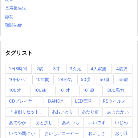
長寿長生法
静功
顎関節症
タグリスト
1日8時間
2歳
3才
3次元
4人家族
4歳児
10円ハゲ
10年間
24節気
50度
50肩
55歳
100才
100歳
101才
101歳
300馬力
CDプレイヤー
DANDY
LED電球
RSウイルス
「場創りセット」
あおいとり
あたり前
あったかい
あでやか
あと少し
あめつち
いいです
いじめ
いつの間にか
おいしいコーヒー
おいしさ
おう吐