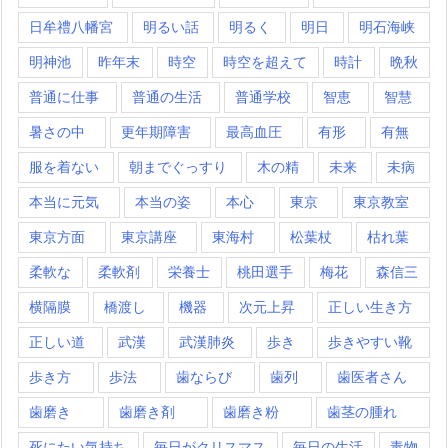
日牟禮八幡宮
明るい話
明るく
明日
明石海峡
明神池
昨年末
時空
時空を超えて
時計
晩秋
普通に仕事
普通の生活
普通学校
智恵
智慧
暑さの中
更年期障害
最高血圧
有形
有無
服を着ない
朝までぐっすり
木の精
未来
未病
本当に元気
本当の姿
本心
東京
東京教室
東京方面
東京講座
東海村
松葉杖
枯れ葉
柔軟な
柔軟剤
栄養士
桃田選手
梅花
森信三
横隔膜
橋渡し
機器
次元上昇
正しい生き方
正しい道
武漢
武漢肺炎
歩き
歩きやすい靴
歩き方
歩法
歯ならび
歯列
歯医者さん
歯磨き
歯磨き剤
歯磨き粉
歯茎の腫れ
死にたい気持ち
毎日がクリスマス
毎日の生活
毒物