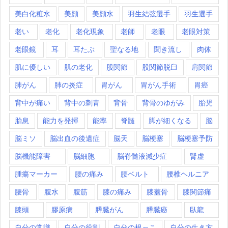
美白化粧水
美顔
美顔水
羽生結弦選手
羽生選手
老い
老化
老化現象
老師
老眼
老眼対策
老眼鏡
耳
耳たぶ
聖なる地
聞き流し
肉体
肌に優しい
肌の老化
股関節
股関節脱臼
肩関節
肺がん
肺の炎症
胃がん
胃がん手術
胃癌
背中が痛い
背中の刺青
背骨
背骨のゆがみ
胎児
胎息
能力を発揮
能率
脊髄
脚が細くなる
脳
脳ミソ
脳出血の後遺症
脳天
脳梗塞
脳梗塞予防
脳機能障害
脳細胞
脳脊髄液減少症
腎虚
腫瘍マーカー
腰の痛み
腰ベルト
腰椎ヘルニア
腰骨
腹水
腹筋
膝の痛み
膝蓋骨
膝関節痛
膝頭
膠原病
膵臓がん
膵臓癌
臥龍
自分の常識
自分の役割
自分の根っこ
自分の生き方