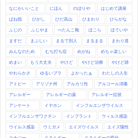
なにかいいこと
にほん
のぼりや
はじめて講座
ばね指
ひがし
ひだ高山
ひまわり
ひらがな
ふじの
ふじやま
ぺたんこ靴
ほこら
ほていや
ますだ
まぶしい
まるで別人
まるまる
まわり道
みんなのため
むち打ち症
めがね
めちゃ楽しい
めまい
もう大丈夫
やけど
やけど治療
やけど跡
やわらかさ
ゆるいブラ
よかったぁ
わたしの人生
アトピー
アリゾナ州
アルカリ性
アルコール消毒
アレルギー
アレルギーの薬
アレルギー症状
アンケート
イヤホン
インフルエンザウイルス
インフルエンザワクチン
インプラント
ウィルス感染
ウイルス感染
ウミガメ
エイズウイルス
エイズ陽性
エナジー
エネルギー
エネルギーの変化