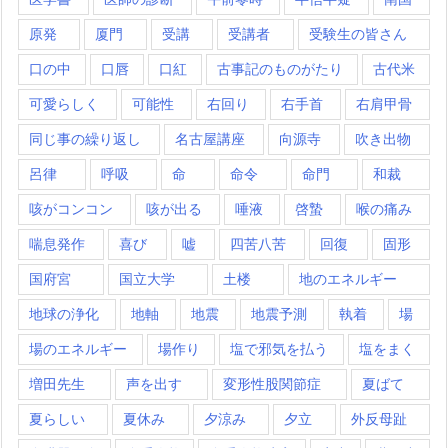
原発
厦門
受講
受講者
受験生の皆さん
口の中
口唇
口紅
古事記のものがたり
古代米
可愛らしく
可能性
右回り
右手首
右肩甲骨
同じ事の繰り返し
名古屋講座
向源寺
吹き出物
呂律
呼吸
命
命令
命門
和裁
咳がコンコン
咳が出る
唾液
啓蟄
喉の痛み
喘息発作
喜び
嘘
四苦八苦
回復
固形
国府宮
国立大学
土楼
地のエネルギー
地球の浄化
地軸
地震
地震予測
執着
場
場のエネルギー
場作り
塩で邪気を払う
塩をまく
増田先生
声を出す
変形性股関節症
夏ばて
夏らしい
夏休み
夕涼み
夕立
外反母趾