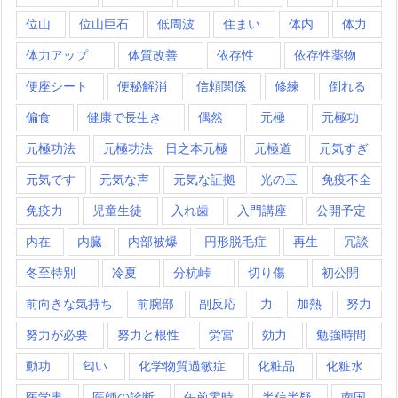
位山
位山巨石
低周波
住まい
体内
体力
体力アップ
体質改善
依存性
依存性薬物
便座シート
便秘解消
信頼関係
修練
倒れる
偏食
健康で長生き
偶然
元極
元極功
元極功法
元極功法 日之本元極
元極道
元気すぎ
元気です
元気な声
元気な証拠
光の玉
免疫不全
免疫力
児童生徒
入れ歯
入門講座
公開予定
内在
内臓
内部被爆
円形脱毛症
再生
冗談
冬至特別
冷夏
分杭峠
切り傷
初公開
前向きな気持ち
前腕部
副反応
力
加熱
努力
努力が必要
努力と根性
労宮
効力
勉強時間
動功
匂い
化学物質過敏症
化粧品
化粧水
医学書
医師の診断
午前零時
半信半疑
南国