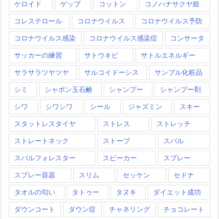
ケロイド
ゲップ
コットン
コノハナサクヤ姫
コレステロール
コロナウイルス
コロナウイルス予防
コロナウイルス感染
コロナウイルス感染症
コンサータ
サッカーの練習
サトウキビ
サトルエネルギー
サラサラツヤツヤ
サルコイドーシス
サンプル化粧品
シミ
シャボン玉石鹸
シャンプー
シャンプー剤
シワ
シワシワ
シール
ジャズミン
スキー
スタットレスタイヤ
ストレス
ストレッチ
ストレートネック
ストーブ
スバル
スバルフォレスター
スピーカー
スプレー
スプレー容器
スリム
セッケン
セドナ
タオルの匂い
タトゥー
タヌキ
ダイエット成功
ダウンコート
ダウン症
チャネリング
チョコレート