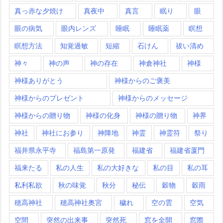
真っ赤な夕焼け
真夜中
真言
眠り
眼
眼の病気
眼内レンズ
睡眠
睡眠薬
瞑想
瞑想方法
知覚過敏
短縮
石けん
祓い清め
神々
神の声
神の存在
神倉神社
神様
神様ありがとう
神様からのご褒美
神様からのプレゼント
神様からのメッセージ
神様からの贈り物
神様の化身
神様の贈り物
神界
神社
神社にお参り
神降地
神霊
神霊符
祭り
福井県永平寺
福島第一原発
福建省
福建省厦門
福来たる
私の人生
私の大好きな
私の目
私の耳
私利私欲
秋の味覚
秋分
秘伝
穀物
穀雨
穂高神社
穂高神社奥宮
穢れ
空の雲
空気
空間
突然の出来事
突然死
窓を全開
窓際