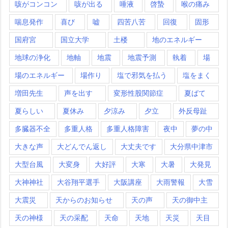
咳がコンコン
咳が出る
唾液
啓蟄
喉の痛み
喘息発作
喜び
嘘
四苦八苦
回復
固形
国府宮
国立大学
土楼
地のエネルギー
地球の浄化
地軸
地震
地震予測
執着
場
場のエネルギー
場作り
塩で邪気を払う
塩をまく
増田先生
声を出す
変形性股関節症
夏ばて
夏らしい
夏休み
夕涼み
夕立
外反母趾
多臓器不全
多重人格
多重人格障害
夜中
夢の中
大きな声
大どんでん返し
大丈夫です
大分県中津市
大型台風
大変身
大好評
大寒
大暑
大発見
大神神社
大谷翔平選手
大阪講座
大雨警報
大雪
大震災
天からのお知らせ
天の声
天の御中主
天の神様
天の采配
天命
天地
天災
天目