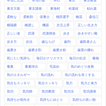
本当に元気
本当の姿
本心
東京
東京教室
東京方面
東京講座
東海村
松葉杖
枯れ葉
柔軟な
柔軟剤
栄養士
桃田選手
梅花
森信三
横隔膜
橋渡し
機器
次元上昇
正しい生き方
正しい道
武漢
武漢肺炎
歩き
歩きやすい靴
歩き方
歩法
歯ならび
歯列
歯医者さん
歯磨き
歯磨き剤
歯磨き粉
歯茎の腫れ
死にたい気持ち
毎日がクリスマス
毎日の生活
毒物
毒素
毒素排出
毛染め
気のめぐり改善
気のエネルギー
気の流れ
気の流れを良くする
気分もスッキリ
気分スッキリ
気力
気力と体力
気功
気功師
気功教室
気功法
気功講座
気持ちが前向き
気持ちにゆとり
気持ちの良い朝