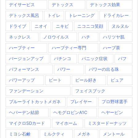
デイサービス
デトックス
デトックス効果
デトックス風呂
トイレ
トレーニング
ドライカレー
ドライブ
ニオイ
ニキビ
ニコニコ笑顔
ヌルヌル
ネックレス
ノロウイルス
ハチ
ハリツヤ肌
ハーブティー
ハーブティー専門
ハーブ茶
バージョンアップ
パチンコ
パニック症状
パフ
パフォーマンス
パワー
パワーの出る珠
パワーアップ
ビート
ビール好き
ピュア
ファンデーション
フェイスブック
ブルーライトカットメガネ
プレイヤー
プロ野球選手
ヘパーデン結節
ヘモグロビンA1C
ヘヤーピン
マイクロSDカード
マイホーム
ミスタードーナッツ
ミヨシ石鹸
ミルクティ
メガネ
メントール