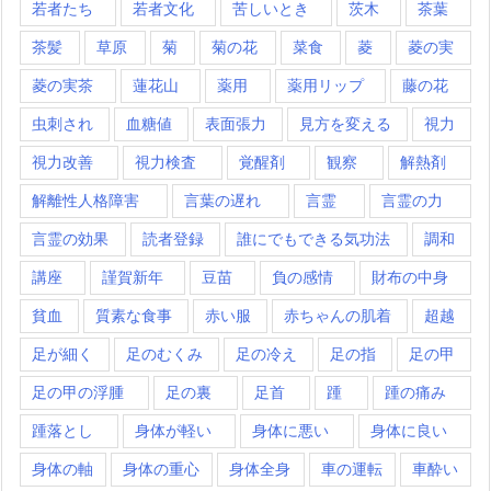
若者たち
若者文化
苦しいとき
茨木
茶葉
茶髪
草原
菊
菊の花
菜食
菱
菱の実
菱の実茶
蓮花山
薬用
薬用リップ
藤の花
虫刺され
血糖値
表面張力
見方を変える
視力
視力改善
視力検査
覚醒剤
観察
解熱剤
解離性人格障害
言葉の遅れ
言霊
言霊の力
言霊の効果
読者登録
誰にでもできる気功法
調和
講座
謹賀新年
豆苗
負の感情
財布の中身
貧血
質素な食事
赤い服
赤ちゃんの肌着
超越
足が細く
足のむくみ
足の冷え
足の指
足の甲
足の甲の浮腫
足の裏
足首
踵
踵の痛み
踵落とし
身体が軽い
身体に悪い
身体に良い
身体の軸
身体の重心
身体全身
車の運転
車酔い