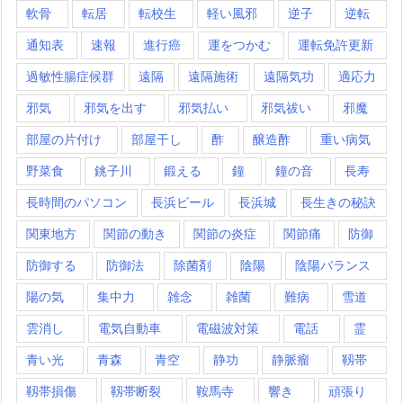
軟骨
転居
転校生
軽い風邪
逆子
逆転
通知表
速報
進行癌
運をつかむ
運転免許更新
過敏性腸症候群
遠隔
遠隔施術
遠隔気功
適応力
邪気
邪気を出す
邪気払い
邪気祓い
邪魔
部屋の片付け
部屋干し
酢
醸造酢
重い病気
野菜食
銚子川
鍛える
鐘
鐘の音
長寿
長時間のパソコン
長浜ビール
長浜城
長生きの秘訣
関東地方
関節の動き
関節の炎症
関節痛
防御
防御する
防御法
除菌剤
陰陽
陰陽バランス
陽の気
集中力
雑念
雑菌
難病
雪道
雲消し
電気自動車
電磁波対策
電話
霊
青い光
青森
青空
静功
静脈瘤
靱帯
靱帯損傷
靱帯断裂
鞍馬寺
響き
頑張り