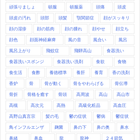
頑張りましょ
頓服
頓服薬
頭痛
頭皮
頭皮の汚れ
頭部
頭髪
顎関節症
顔がスッキリ
顔の湿疹
顔の筋肉
顔の腫れ
顔やせ
顔立ち
顔色
顔面神経麻痺
風の音
風合い
風呂
風呂上がり
飛蚊症
飛騨高山
食器洗い
食器洗いスポンジ
食器洗い洗剤
食欲
食物
食生活
食酢
養徳標準
養肝
養育
香の洗剤
香炉
骨
骨が動く
骨をやわらげる
骨伝導
骨折
骨格を癒す
骨頭
高周波
高山
高山市
高槻
高次元
高熱
高級化粧品
高血圧
高野山真言宗
髪の毛
鬱の症状
鬱病
鬱症状
鳥インフルエンザ
麹菌
鼻の下
鼻の奥
鼻水
鼻緒
鼻血
龍
龍神
２４節気