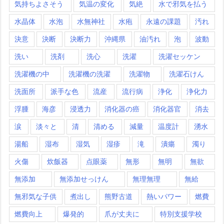
気持ちよさそう
気温の変化
気絶
水で邪気を払う
水晶体
水泡
水無神社
水疱
永遠の課題
汚れ
決意
決断
決断力
沖縄県
油汚れ
泡
波動
洗い
洗剤
洗心
洗濯
洗濯セッケン
洗濯機の中
洗濯機の洗濯
洗濯物
洗濯石けん
洗面所
派手な色
流産
流行病
浄化
浄化力
浮腫
海彦
浸透力
消化器の癌
消化器官
消去
涙
淡々と
清
清める
減量
温度計
湧水
湯船
湿布
湿気
湿疹
滝
潰瘍
濁り
火傷
炊飯器
点眼薬
無形
無明
無欲
無添加
無添加せっけん
無理無理
無給
無邪気な子供
煮出し
熊野古道
熱いパワー
燃費
燃費向上
爆発的
爪が丈夫に
特別支援学校