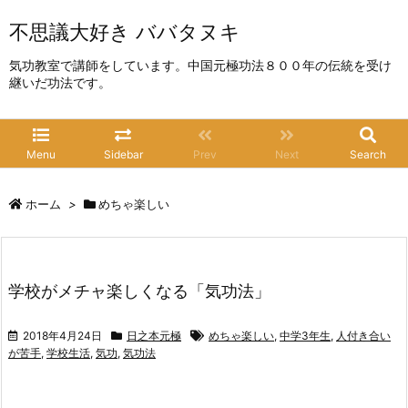
不思議大好き ババタヌキ
気功教室で講師をしています。中国元極功法８００年の伝統を受け
継いだ功法です。
Menu
Sidebar
Prev
Next
Search
ホーム
>
めちゃ楽しい
学校がメチャ楽しくなる「気功法」
2018年4月24日
日之本元極
めちゃ楽しい
,
中学3年生
,
人付き合い
が苦手
,
学校生活
,
気功
,
気功法