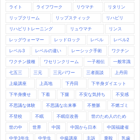
ライト
ライフワーク
リウマチ
リタリン
リップクリーム
リップスティック
リハビリ
リハビリトレーニング
リュウマチ
リンス
レッグウォーマー
レッドロック
レベル
レベル2
レベル3
レベルの違い
レーシック手術
ワクチン
ワクチン接種
ワセリンクリーム
一子相伝
一般常識
七五三
三元
三元パワー
三者面談
上丹田
上級講座
上高地
下丹田
下半身ダイエット
下半身痩せ
下着
下腿
不安な気持ち
不安感
不思議な体験
不思議な出来事
不整脈
不燃ゴミ
不登校
不眠
不眠症改善
世のため人のため
世の中
世界
中国
中国から日本
中国福建省
中学3年生
中学生
中級講座
主訴
乗鞍
乳歯