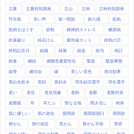
立夏
立夏特別講座、
立山
立秋
立秋特別講座
竹生島
笑い声
第一関節
第六感
筋肉
筋肉をほぐす
節制
精神的ストレス
糖尿病
約束破り
純石けん
紫外線カット
終戦の日
終戦記念日
組織
経脈
経血
給与
統計
絶食
継続
網膜色素変性症
緊急
緊急事態
線香
練功会
縁
美しい音色
美白効果
美白化粧水
美顔
美顔水
羽生結弦選手
羽生選手
老い
老化
老化現象
老師
老眼
老眼対策
老眼鏡
耳
耳たぶ
聖なる地
聞き流し
肉体
肌に優しい
肌の老化
股関節
股関節脱臼
肩関節
肺がん
肺の炎症
胃がん
胃がん手術
胃癌