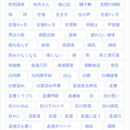
特別講座
狛犬さん
狭心症
獅子舞
玄関の掃除
珠
球
甘酒
生き方
生の声
生後1ヶ月
生後4ヶ月
生後6ヶ月
生理痛
田植え
甲状腺
男女の差
画龍点睛
疫病
疲れない身体
疲れ知らず
疾病
病原体
病気
病状
痒みがなくなる
痛くない
痰
癌
癌と漢方薬
癌細胞
発達凸凹
発達障害
発酵食品
発音
白内障
白内障手術
白山
白檀
白檀線香
白髪染め
白髪染め卒業
皇祖皇太神宮
皮膚
皮膚トラブル
皮膚呼吸
皮膚炎
目
目が悪い
目のかゆみ
目の下のクマ
目の怪我
目の病気
目やに
目医者
目薬
直感
直感に従う
直感力
直感力を磨く
直感力ワーク
相良
眉間