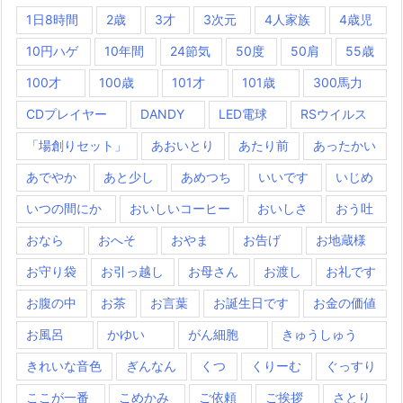
1日8時間
2歳
3才
3次元
4人家族
4歳児
10円ハゲ
10年間
24節気
50度
50肩
55歳
100才
100歳
101才
101歳
300馬力
CDプレイヤー
DANDY
LED電球
RSウイルス
「場創りセット」
あおいとり
あたり前
あったかい
あでやか
あと少し
あめつち
いいです
いじめ
いつの間にか
おいしいコーヒー
おいしさ
おう吐
おなら
おへそ
おやま
お告げ
お地蔵様
お守り袋
お引っ越し
お母さん
お渡し
お礼です
お腹の中
お茶
お言葉
お誕生日です
お金の価値
お風呂
かゆい
がん細胞
きゅうしゅう
きれいな音色
ぎんなん
くつ
くりーむ
ぐっすり
ここが一番
こめかみ
ご依頼
ご挨拶
さとり