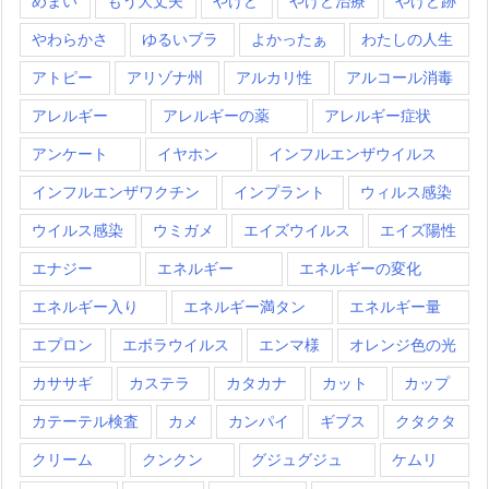
めまい
もう大丈夫
やけど
やけど治療
やけど跡
やわらかさ
ゆるいブラ
よかったぁ
わたしの人生
アトピー
アリゾナ州
アルカリ性
アルコール消毒
アレルギー
アレルギーの薬
アレルギー症状
アンケート
イヤホン
インフルエンザウイルス
インフルエンザワクチン
インプラント
ウィルス感染
ウイルス感染
ウミガメ
エイズウイルス
エイズ陽性
エナジー
エネルギー
エネルギーの変化
エネルギー入り
エネルギー満タン
エネルギー量
エプロン
エボラウイルス
エンマ様
オレンジ色の光
カササギ
カステラ
カタカナ
カット
カップ
カテーテル検査
カメ
カンパイ
ギブス
クタクタ
クリーム
クンクン
グジュグジュ
ケムリ