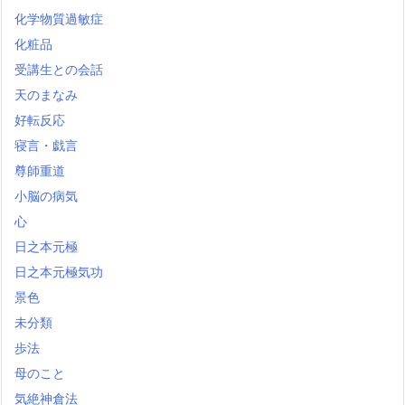
化学物質過敏症
化粧品
受講生との会話
天のまなみ
好転反応
寝言・戯言
尊師重道
小脳の病気
心
日之本元極
日之本元極気功
景色
未分類
歩法
母のこと
気絶神倉法