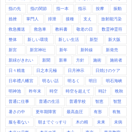
指の先
指の関節
指一本
指示
按摩
振動
捻挫
掌門人
排泄
接種
支え
放射能汚染
救急搬送
救急車
教科書
敬老の日
数霊神霊符
整体
新しい環境
新しい生活
新型
新大阪
新宮
新宮神社
新年
新幹線
新発売
新緑がきれい
新聞
新車
方針
施術
施術者
日々精進
日之本元極
日月神示
日焼けのケア
日牟禮八幡宮
明るい話
明るく
明日
明石海峡
明神池
昨年末
時空
時空を超えて
時計
晩秋
普通に仕事
普通の生活
普通学校
智恵
智慧
暑さの中
更年期障害
最高血圧
有形
有無
服を着ない
朝までぐっすり
木の精
未来
未病