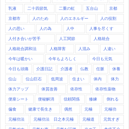
乳液
二十四節気
二重の虹
五台山
京都
京都市
人のため
人のエネルギー
人の役割
人の思い
人の為
人中
人事を尽くす
人付き合いが苦手
人工関節
人格統合
人格統合調和法
人格障害
人混み
人違い
今年は暖かい
今年もよろしく
今日も元気
今日も頭痛
介護日記
介護者
仏教
任脈
休養
位山
位山巨石
低周波
住まい
体内
体力
体力アップ
体質改善
依存性
依存性薬物
便座シート
便秘解消
信頼関係
修練
倒れる
偏食
健康で長生き
偶然
元極
元極功
元極功法
元極功法 日之本元極
元極道
元気すぎ