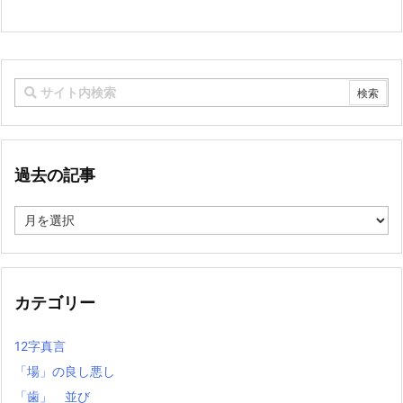
過去の記事
過
去
の
記
事
カテゴリー
12字真言
「場」の良し悪し
「歯」 並び