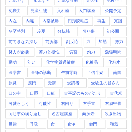
元気です
元気な声
元気な証拠
光の玉
免疫不全
免疫力
児童生徒
入れ歯
入門講座
公開予定
内在
内臓
内部被爆
円形脱毛症
再生
冗談
冬至特別
冷夏
分杭峠
切り傷
初公開
前向きな気持ち
前腕部
副反応
力
加熱
努力
努力が必要
努力と根性
労宮
効力
勉強時間
動功
匂い
化学物質過敏症
化粧品
化粧水
医学書
医師の診断
午前零時
半信半疑
南国
原発
厦門
受講
受講者
受験生の皆さん
口の中
口唇
口紅
古事記のものがたり
古代米
可愛らしく
可能性
右回り
右手首
右肩甲骨
同じ事の繰り返し
名古屋講座
向源寺
吹き出物
呂律
呼吸
命
命令
命門
和裁