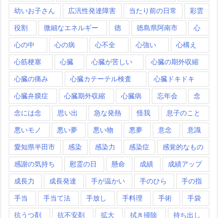
幼いお子さん
広汎性発達障害
当たり前の日常
彩雲
役割
微細なエネルギー
徳
徳島県阿南市
心
心の中
心の病
心不全
心強い
心構え
心筋梗塞
心臓
心臓が苦しい
心臓の期外収縮
心臓の痛み
心臓カテーテル検査
心臓ドキドキ
心臓弁膜症
心臓期外収縮
心臓病
忘年会
念
念には念
思い出
急な発熱
怪我
息子のこと
悪いモノ
悪い夢
悪い物
悪夢
意念
意識
愛知県半田市
感染
感染力
感染症
感覚的なもの
感謝の気持ち
慰霊の日
懸命
成績
成績アップ
成長力
成長発達
手が温かい
手のひら
手の指
手当
手当て法
手放し
手料理
手術
手袋
抗うつ剤
抗不安剤
拡大
拭き掃除
持ち出し