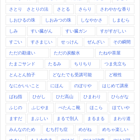
さとり さとりの法
さとる
さらり
さわやかな香り
しおひるの珠
しおみつの珠
しなやかさ
しまむら
しみ
すい臓がん
すい臓ガン
すがすがしい
すごい
すさまじい
せっけん
ぜんざい
その瞬間
ただの勘違い
ただの炭酸水
たねや茶屋
たまごサンド
たるみ
ちりちり
つま先立ち
とんとん拍子
どなたでも受講可能
ど根性
なにかいいこと
にほん
のぼりや
はじめて講座
ばね指
ひがし
ひだ高山
ひまわり
ひらがな
ふじの
ふじやま
ぺたんこ靴
ほこら
ほていや
ますだ
まぶしい
まるで別人
まるまる
まわり道
みんなのため
むち打ち症
めがね
めちゃ楽しい