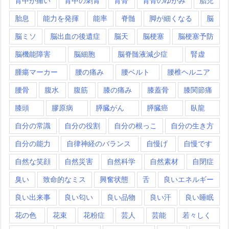
背中が痛い
背中の刺青
背骨
背骨のゆがみ
胎児
胎息
能力を発揮
能率
脊髄
脚が細くなる
脳
脳ミソ
脳出血の後遺症
脳天
脳梗塞
脳梗塞予防
脳機能障害
脳細胞
脳脊髄液減少症
腎虚
腫瘍マーカー
腰の痛み
腰ベルト
腰椎ヘルニア
腰骨
腹水
腹筋
膝の痛み
膝蓋骨
膝関節痛
膝頭
膠原病
膵臓がん
膵臓癌
臥龍
自分の常識
自分の役割
自分の根っこ
自分の生き方
自分の能力
自律神経のバランス
自慢げ
自慢です
自然な笑顔
自然災害
自然科学
自然素材
自閉症
臭い
致命的なミス
興奮状態
舌
良いエネルギー
良い出来事
良い匂い
良い品物
良い汗
良い睡眠
花の色
花束
花粉症
芸人
芸能
若々しく