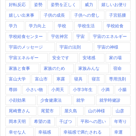
好転反応
姿勢
姿勢を正しく
威力
嬉しいお便り
嬉しい出来事
子供の成長
子供への脅し
子宮筋腫
学力
学力向上
学校
学校生活
学校給食
学校給食センター
宇佐神宮
宇宙
宇宙のエネルギー
宇宙のメッセージ
宇宙の法則
宇宙の神様
宇宙エネルギー
安全です
安堵感
家の場
家族と食事
家族のため
家族みんな
宿命
富山大学
富山市
寒露
寝具
寝言
専用洗剤
尊師
小さい物
小周天
小学3年生
小満
小腸
小顔効果
少食健康法
就学
就学時健診
尾崎豊さん
尾鷲市
屋久島
山の神様
山彦
岡本天明
希望の道
干ばつ
平和への思い
年寄り
幸せな人
幸福感
幸福感で満たされる
幸運