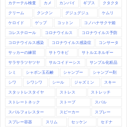
カテーテル検査
カメ
カンパイ
ギブス
クタクタ
クリーム
クンクン
グジュグジュ
ケムリ
ケロイド
ゲップ
コットン
コノハナサクヤ姫
コレステロール
コロナウイルス
コロナウイルス予防
コロナウイルス感染
コロナウイルス感染症
コンサータ
サッカーの練習
サトウキビ
サトルエネルギー
サラサラツヤツヤ
サルコイドーシス
サンプル化粧品
シミ
シャボン玉石鹸
シャンプー
シャンプー剤
シワ
シワシワ
シール
ジャズミン
スキー
スタットレスタイヤ
ストレス
ストレッチ
ストレートネック
ストーブ
スバル
スバルフォレスター
スピーカー
スプレー
スプレー容器
スリム
セッケン
セドナ