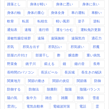
踵落とし
身体が軽い
身体に悪い
身体に良い
身体の軸
身体の重心
身体全身
車の運転
車酔い
軟骨
転居
転校生
軽い風邪
逆子
逆転
通知表
速報
進行癌
運をつかむ
運転免許更新
過敏性腸症候群
遠隔
遠隔施術
遠隔気功
適応力
邪気
邪気を出す
邪気払い
邪気祓い
邪魔
部屋の片付け
部屋干し
酢
醸造酢
重い病気
野菜食
銚子川
鍛える
鐘
鐘の音
長寿
長時間のパソコン
長浜ビール
長浜城
長生きの秘訣
関東地方
関節の動き
関節の炎症
関節痛
防御
防御する
防御法
除菌剤
陰陽
陰陽バランス
陽の気
集中力
雑念
雑菌
難病
雪道
雲消し
電気自動車
電磁波対策
電話
霊