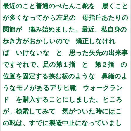
最近のこと
普通のぺたんこ靴を 履くこと
が多くなってから
左足の 母指丘あたりの
関節が 痛み始めました。
最近、私自身の
歩き方がおかしいので
矯正しなけれ
ば いけないな
と 思った矢先の出来事
です
それで、足の第１指 と 第２指 の
位置を固定する
挟む板のような 鼻緒のよ
うなモノがある
アサヒ靴 ウォークラン
ド を購入することにしました。
ところ
が、検索してみて 気がついた時には
こ
の靴は、すでに製造中止になっていまし