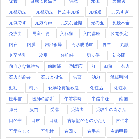
偏食
健康で長生き
偶然
元極
元極功
元極功法
元極功法 日之本元極
元極道
元気すぎ
元気です
元気な声
元気な証拠
光の玉
免疫不全
免疫力
児童生徒
入れ歯
入門講座
公開予定
内在
内臓
内部被爆
円形脱毛症
再生
冗談
冬至特別
冷夏
分杭峠
切り傷
初公開
前向きな気持ち
前腕部
副反応
力
加熱
努力
努力が必要
努力と根性
労宮
効力
勉強時間
動功
匂い
化学物質過敏症
化粧品
化粧水
医学書
医師の診断
午前零時
半信半疑
南国
原発
厦門
受講
受講者
受験生の皆さん
口の中
口唇
口紅
古事記のものがたり
古代米
可愛らしく
可能性
右回り
右手首
右肩甲骨