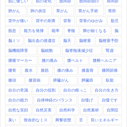
肌に優しい
肌の老化
股関節
股関節脱臼
肩関節
肺がん
肺の炎症
胃がん
胃がん手術
胃癌
背中が痛い
背中の刺青
背骨
背骨のゆがみ
胎児
胎息
能力を発揮
能率
脊髄
脚が細くなる
脳
脳ミソ
脳出血の後遺症
脳天
脳梗塞
脳梗塞予防
脳機能障害
脳細胞
脳脊髄液減少症
腎虚
腫瘍マーカー
腰の痛み
腰ベルト
腰椎ヘルニア
腰骨
腹水
腹筋
膝の痛み
膝蓋骨
膝関節痛
膝頭
膠原病
膵臓がん
膵臓癌
臥龍
自分の常識
自分の役割
自分の根っこ
自分の生き方
自分の能力
自律神経のバランス
自慢げ
自慢です
自然な笑顔
自然災害
自然科学
自然素材
自閉症
臭い
致命的なミス
興奮状態
舌
良いエネルギー