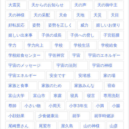
大震災
天からのお知らせ
天の声
天の御中主
天の神様
天の采配
天命
天地
天災
天目
好転反応
姿勢
姿勢を正しく
威力
嬉しいお便り
嬉しい出来事
子供の成長
子供への脅し
子宮筋腫
学力
学力向上
学校
学校生活
学校給食
学校給食センター
宇佐神宮
宇宙
宇宙のエネルギー
宇宙のメッセージ
宇宙の法則
宇宙の神様
宇宙エネルギー
安全です
安堵感
家の場
家族と食事
家族のため
家族みんな
宿命
富山大学
富山市
寒露
寝具
寝言
専用洗剤
尊師
小さい物
小周天
小学3年生
小満
小腸
小顔効果
少食健康法
就学
就学時健診
尾崎豊さん
尾鷲市
屋久島
山の神様
山彦