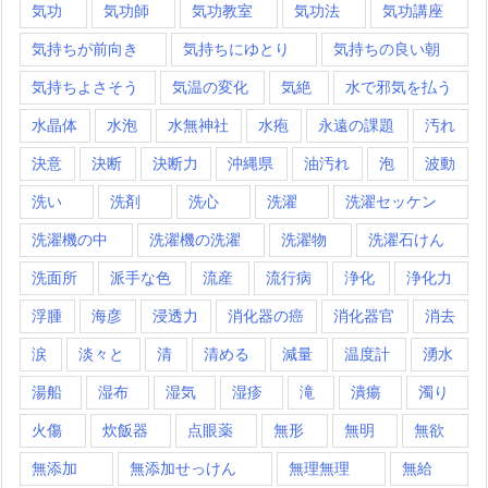
気功
気功師
気功教室
気功法
気功講座
気持ちが前向き
気持ちにゆとり
気持ちの良い朝
気持ちよさそう
気温の変化
気絶
水で邪気を払う
水晶体
水泡
水無神社
水疱
永遠の課題
汚れ
決意
決断
決断力
沖縄県
油汚れ
泡
波動
洗い
洗剤
洗心
洗濯
洗濯セッケン
洗濯機の中
洗濯機の洗濯
洗濯物
洗濯石けん
洗面所
派手な色
流産
流行病
浄化
浄化力
浮腫
海彦
浸透力
消化器の癌
消化器官
消去
涙
淡々と
清
清める
減量
温度計
湧水
湯船
湿布
湿気
湿疹
滝
潰瘍
濁り
火傷
炊飯器
点眼薬
無形
無明
無欲
無添加
無添加せっけん
無理無理
無給