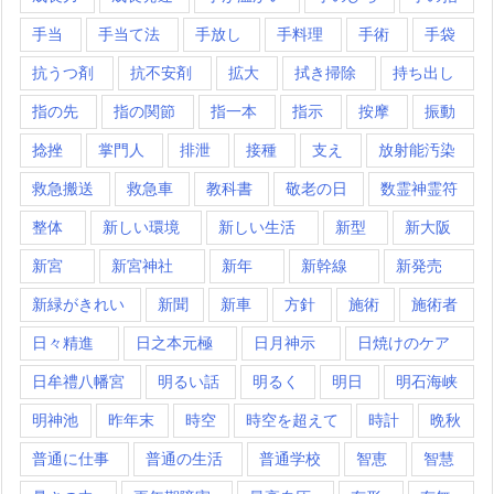
手当
手当て法
手放し
手料理
手術
手袋
抗うつ剤
抗不安剤
拡大
拭き掃除
持ち出し
指の先
指の関節
指一本
指示
按摩
振動
捻挫
掌門人
排泄
接種
支え
放射能汚染
救急搬送
救急車
教科書
敬老の日
数霊神霊符
整体
新しい環境
新しい生活
新型
新大阪
新宮
新宮神社
新年
新幹線
新発売
新緑がきれい
新聞
新車
方針
施術
施術者
日々精進
日之本元極
日月神示
日焼けのケア
日牟禮八幡宮
明るい話
明るく
明日
明石海峡
明神池
昨年末
時空
時空を超えて
時計
晩秋
普通に仕事
普通の生活
普通学校
智恵
智慧