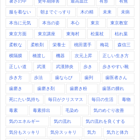
暑さの中
更年期障害
最高血圧
有形
有無
服を着ない
朝までぐっすり
木の精
未来
未病
本当に元気
本当の姿
本心
東京
東京教室
東京方面
東京講座
東海村
松葉杖
枯れ葉
柔軟な
柔軟剤
栄養士
桃田選手
梅花
森信三
横隔膜
橋渡し
機器
次元上昇
正しい生き方
正しい道
武漢
武漢肺炎
歩き
歩きやすい靴
歩き方
歩法
歯ならび
歯列
歯医者さん
歯磨き
歯磨き剤
歯磨き粉
歯茎の腫れ
死にたい気持ち
毎日がクリスマス
毎日の生活
毒物
毒素
毒素排出
毛染め
気のめぐり改善
気のエネルギー
気の流れ
気の流れを良くする
気分もスッキリ
気分スッキリ
気力
気力と体力