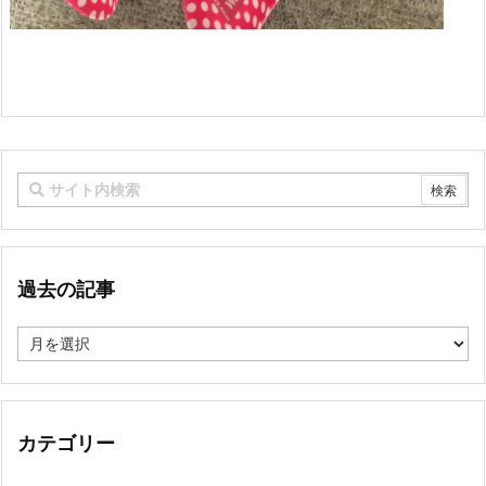
過去の記事
過
去
の
記
事
カテゴリー