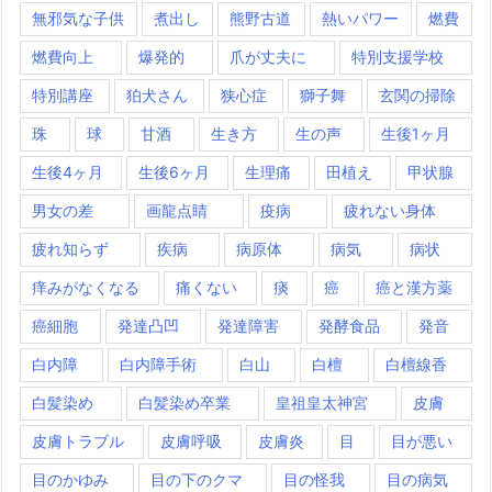
無邪気な子供
煮出し
熊野古道
熱いパワー
燃費
燃費向上
爆発的
爪が丈夫に
特別支援学校
特別講座
狛犬さん
狭心症
獅子舞
玄関の掃除
珠
球
甘酒
生き方
生の声
生後1ヶ月
生後4ヶ月
生後6ヶ月
生理痛
田植え
甲状腺
男女の差
画龍点睛
疫病
疲れない身体
疲れ知らず
疾病
病原体
病気
病状
痒みがなくなる
痛くない
痰
癌
癌と漢方薬
癌細胞
発達凸凹
発達障害
発酵食品
発音
白内障
白内障手術
白山
白檀
白檀線香
白髪染め
白髪染め卒業
皇祖皇太神宮
皮膚
皮膚トラブル
皮膚呼吸
皮膚炎
目
目が悪い
目のかゆみ
目の下のクマ
目の怪我
目の病気