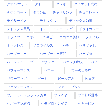
タオルの匂い
タトゥー
タヌキ
ダイエット成功
ダウンコート
ダウン症
チャネリング
チョコレート
デイサービス
デトックス
デトックス効果
デトックス風呂
トイレ
トレーニング
ドライカレー
ドライブ
ニオイ
ニキビ
ニコニコ笑顔
ヌルヌル
ネックレス
ノロウイルス
ハチ
ハリツヤ肌
ハーブティー
ハーブティー専門
ハーブ茶
バージョンアップ
パチンコ
パニック症状
パフ
パフォーマンス
パワー
パワーの出る珠
パワーアップ
ビート
ビール好き
ピュア
ファンデーション
フェイスブック
ブルーライトカットメガネ
プレイヤー
プロ野球選手
ヘパーデン結節
ヘモグロビンA1C
ヘヤーピン