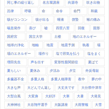
同じ事の繰り返し
名古屋講座
向源寺
吹き出物
呂律
呼吸
命
命令
命門
和裁
咳がコンコン
咳が出る
唾液
啓蟄
喉の痛み
喘息発作
喜び
嘘
四苦八苦
回復
固形
国府宮
国立大学
土楼
地のエネルギー
地球の浄化
地軸
地震
地震予測
執着
場
場のエネルギー
場作り
塩で邪気を払う
塩をまく
増田先生
声を出す
変形性股関節症
夏ばて
夏らしい
夏休み
夕涼み
夕立
外反母趾
多臓器不全
多重人格
多重人格障害
夜中
夢の中
大きな声
大どんでん返し
大丈夫です
大分県中津市
大型台風
大変身
大好評
大寒
大暑
大発見
大神神社
大谷翔平選手
大阪講座
大雨警報
大雪