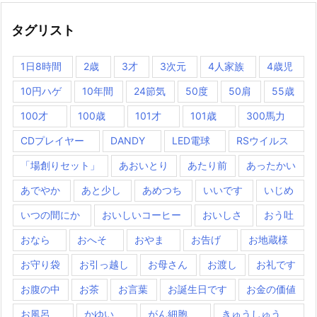
タグリスト
1日8時間
2歳
3才
3次元
4人家族
4歳児
10円ハゲ
10年間
24節気
50度
50肩
55歳
100才
100歳
101才
101歳
300馬力
CDプレイヤー
DANDY
LED電球
RSウイルス
「場創りセット」
あおいとり
あたり前
あったかい
あでやか
あと少し
あめつち
いいです
いじめ
いつの間にか
おいしいコーヒー
おいしさ
おう吐
おなら
おへそ
おやま
お告げ
お地蔵様
お守り袋
お引っ越し
お母さん
お渡し
お礼です
お腹の中
お茶
お言葉
お誕生日です
お金の価値
お風呂
かゆい
がん細胞
きゅうしゅう