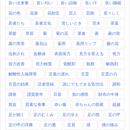
良い出来事
良い匂い
良い品物
良い汗
良い睡眠
花の色
花束
花粉症
芸人
芸能
若々しく
若者たち
若者文化
苦しいとき
茨木
茶葉
茶髪
草原
菊
菊の花
菜食
菱
菱の実
菱の実茶
蓮花山
薬用
薬用リップ
藤の花
虫刺され
血糖値
表面張力
見方を変える
視力
視力改善
視力検査
覚醒剤
観察
解熱剤
解離性人格障害
言葉の遅れ
言霊
言霊の力
言霊の効果
読者登録
誰にでもできる気功法
調和
講座
謹賀新年
豆苗
負の感情
財布の中身
貧血
質素な食事
赤い服
赤ちゃんの肌着
超越
足が細く
足のむくみ
足の冷え
足の指
足の甲
足の甲の浮腫
足の裏
足首
踵
踵の痛み