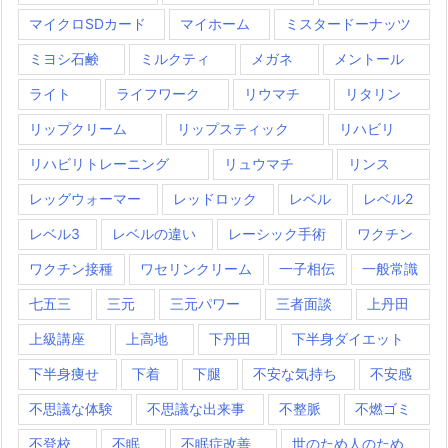
マイクロSDカード
マイホーム
ミスタードーナッツ
ミヨシ石鹸
ミルクティ
メガネ
メントール
ライト
ライフワーク
リウマチ
リタリン
リップクリーム
リップスティック
リハビリ
リハビリトレーニング
リュウマチ
リンス
レッグウォーマー
レッドロック
レベル
レベル2
レベル3
レベルの違い
レーシック手術
ワクチン
ワクチン接種
ワセリンクリーム
一子相伝
一般常識
七五三
三元
三元パワー
三者面談
上丹田
上級講座
上高地
下丹田
下半身ダイエット
下半身痩せ
下着
下腿
不安な気持ち
不安感
不思議な体験
不思議な出来事
不整脈
不燃ゴミ
不登校
不眠
不眠症改善
世のため人のため