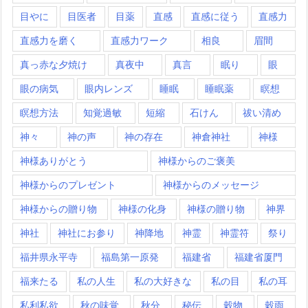
目やに
目医者
目薬
直感
直感に従う
直感力
直感力を磨く
直感力ワーク
相良
眉間
真っ赤な夕焼け
真夜中
真言
眠り
眼
眼の病気
眼内レンズ
睡眠
睡眠薬
瞑想
瞑想方法
知覚過敏
短縮
石けん
祓い清め
神々
神の声
神の存在
神倉神社
神様
神様ありがとう
神様からのご褒美
神様からのプレゼント
神様からのメッセージ
神様からの贈り物
神様の化身
神様の贈り物
神界
神社
神社にお参り
神降地
神霊
神霊符
祭り
福井県永平寺
福島第一原発
福建省
福建省厦門
福来たる
私の人生
私の大好きな
私の目
私の耳
私利私欲
秋の味覚
秋分
秘伝
穀物
穀雨