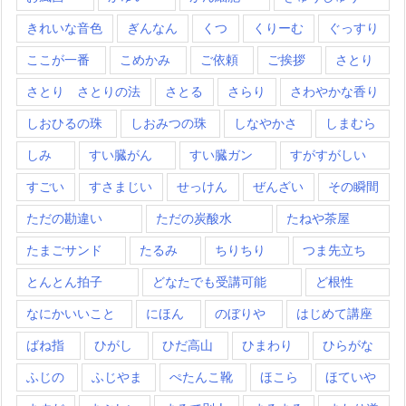
きれいな音色
ぎんなん
くつ
くりーむ
ぐっすり
ここが一番
こめかみ
ご依頼
ご挨拶
さとり
さとり さとりの法
さとる
さらり
さわやかな香り
しおひるの珠
しおみつの珠
しなやかさ
しまむら
しみ
すい臓がん
すい臓ガン
すがすがしい
すごい
すさまじい
せっけん
ぜんざい
その瞬間
ただの勘違い
ただの炭酸水
たねや茶屋
たまごサンド
たるみ
ちりちり
つま先立ち
とんとん拍子
どなたでも受講可能
ど根性
なにかいいこと
にほん
のぼりや
はじめて講座
ばね指
ひがし
ひだ高山
ひまわり
ひらがな
ふじの
ふじやま
ぺたんこ靴
ほこら
ほていや