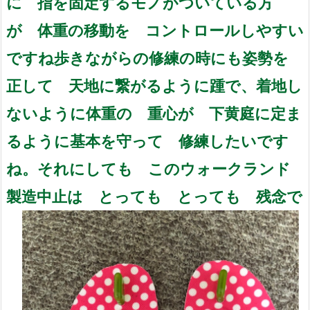
に 指を固定するモノが
ついている方
が 体重の移動を コントロールしやすい
ですね
歩きながらの修練の時にも
姿勢を
正して 天地に繋がるように
踵で、着地し
ないように
体重の 重心が 下黄庭に定ま
るように
基本を守って 修練したいです
ね。
それにしても このウォークランド
製造中止は とっても とっても 残念で