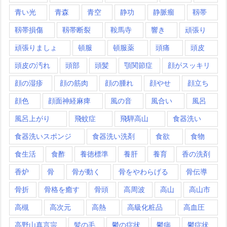
青い光
青森
青空
静功
静脈瘤
靱帯
靱帯損傷
靱帯断裂
鞍馬寺
響き
頑張り
頑張りましょ
頓服
頓服薬
頭痛
頭皮
頭皮の汚れ
頭部
頭髪
顎関節症
顔がスッキリ
顔の湿疹
顔の筋肉
顔の腫れ
顔やせ
顔立ち
顔色
顔面神経麻痺
風の音
風合い
風呂
風呂上がり
飛蚊症
飛騨高山
食器洗い
食器洗いスポンジ
食器洗い洗剤
食欲
食物
食生活
食酢
養徳標準
養肝
養育
香の洗剤
香炉
骨
骨が動く
骨をやわらげる
骨伝導
骨折
骨格を癒す
骨頭
高周波
高山
高山市
高槻
高次元
高熱
高級化粧品
高血圧
高野山真言宗
髪の毛
鬱の症状
鬱病
鬱症状