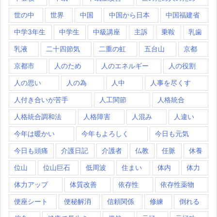
世の中
世界
中国
中国から日本
中国福建省
中学3年生
中学生
中級講座
主訴
乗鞍
乳歯
乳液
二十四節気
二重の虹
五台山
京都
京都市
人のため
人のエネルギー
人の役割
人の思い
人の為
人中
人事を尽くす
人付き合いが苦手
人工関節
人格統合
人格統合調和法
人格障害
人混み
人違い
今年は暖かい
今年もよろしく
今日も元気
今日も頭痛
介護日記
介護者
仏教
任脈
休養
位山
位山巨石
低周波
住まい
体内
体力
体力アップ
体質改善
依存性
依存性薬物
便座シート
便秘解消
信頼関係
修練
倒れる