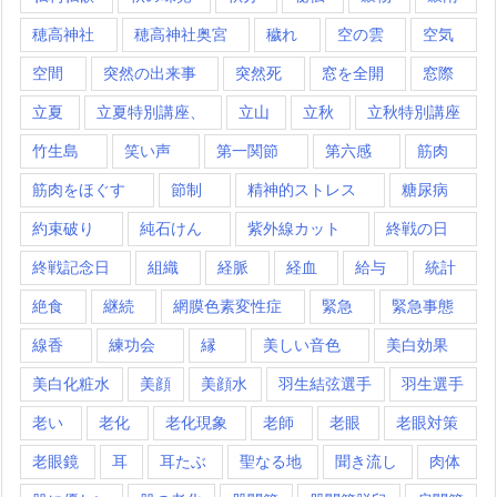
穂高神社
穂高神社奥宮
穢れ
空の雲
空気
空間
突然の出来事
突然死
窓を全開
窓際
立夏
立夏特別講座、
立山
立秋
立秋特別講座
竹生島
笑い声
第一関節
第六感
筋肉
筋肉をほぐす
節制
精神的ストレス
糖尿病
約束破り
純石けん
紫外線カット
終戦の日
終戦記念日
組織
経脈
経血
給与
統計
絶食
継続
網膜色素変性症
緊急
緊急事態
線香
練功会
縁
美しい音色
美白効果
美白化粧水
美顔
美顔水
羽生結弦選手
羽生選手
老い
老化
老化現象
老師
老眼
老眼対策
老眼鏡
耳
耳たぶ
聖なる地
聞き流し
肉体