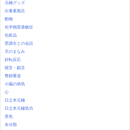
元極グッズ
出毒素風呂
動物
化学物質過敏症
化粧品
受講生との会話
天のまなみ
好転反応
寝言・戯言
尊師重道
小脳の病気
心
日之本元極
日之本元極気功
景色
未分類