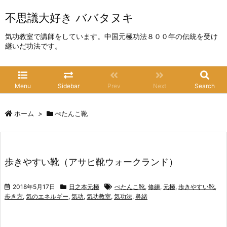
不思議大好き ババタヌキ
気功教室で講師をしています。中国元極功法８００年の伝統を受け
継いだ功法です。
Menu
Sidebar
Prev
Next
Search
ホーム
>
ぺたんこ靴
歩きやすい靴（アサヒ靴ウォークランド）
2018年5月17日
日之本元極
ぺたんこ靴
,
修練
,
元極
,
歩きやすい靴
,
歩き方
,
気のエネルギー
,
気功
,
気功教室
,
気功法
,
鼻緒