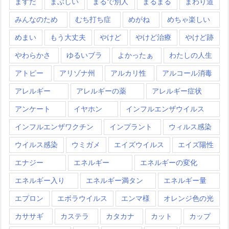
ますだ
まぶしい
まるで別人
まるまる
まわり道
みんなのため
むち打ち症
めがね
めちゃ楽しい
めまい
もう大丈夫
やけど
やけど治療
やけど跡
やわらかさ
ゆるいブラ
よかったぁ
わたしの人生
アトピー
アリゾナ州
アルカリ性
アルコール消毒
アレルギー
アレルギーの薬
アレルギー症状
アンケート
イヤホン
インフルエンザウイルス
インフルエンザワクチン
インプラント
ウィルス感染
ウイルス感染
ウミガメ
エイズウイルス
エイズ陽性
エナジー
エネルギー
エネルギーの変化
エネルギー入り
エネルギー満タン
エネルギー量
エプロン
エボラウイルス
エンマ様
オレンジ色の光
カササギ
カステラ
カタカナ
カット
カップ