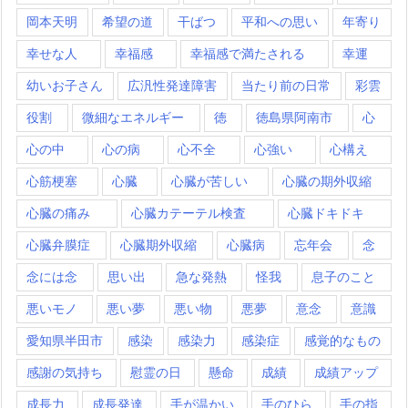
岡本天明
希望の道
干ばつ
平和への思い
年寄り
幸せな人
幸福感
幸福感で満たされる
幸運
幼いお子さん
広汎性発達障害
当たり前の日常
彩雲
役割
微細なエネルギー
徳
徳島県阿南市
心
心の中
心の病
心不全
心強い
心構え
心筋梗塞
心臓
心臓が苦しい
心臓の期外収縮
心臓の痛み
心臓カテーテル検査
心臓ドキドキ
心臓弁膜症
心臓期外収縮
心臓病
忘年会
念
念には念
思い出
急な発熱
怪我
息子のこと
悪いモノ
悪い夢
悪い物
悪夢
意念
意識
愛知県半田市
感染
感染力
感染症
感覚的なもの
感謝の気持ち
慰霊の日
懸命
成績
成績アップ
成長力
成長発達
手が温かい
手のひら
手の指