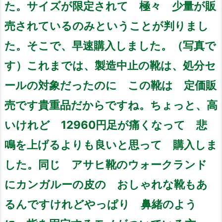
た。
サイズが限定されて 極々 少量が販
売されているのみ
ということが判りまし
た。
そこで、早速購入しました。（写真で
す）
これまでは、製造中止の靴は、
処分セ
ールの対象だったのに
この靴は 定価販
売です
貴重品だからですね。
ちょっと、高
いけれど 12960円
足が痛くなって 悲
鳴を上げるよりも
良いと思って 購入しま
した。
同じ アサヒ靴のウォークランド
に
カンガルーの皮の おしゃれな靴もあ
るんですけれど
やっぱり 鼻緒のよう