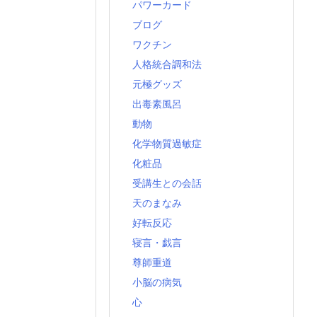
パワーカード
ブログ
ワクチン
人格統合調和法
元極グッズ
出毒素風呂
動物
化学物質過敏症
化粧品
受講生との会話
天のまなみ
好転反応
寝言・戯言
尊師重道
小脳の病気
心