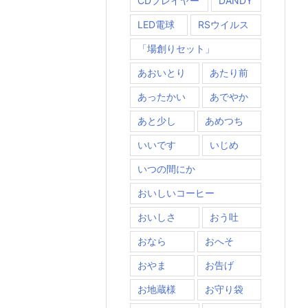
CDプレイヤー
DANDY
LED電球
RSウイルス
「場創りセット」
あおいとり
あたり前
あったかい
あでやか
あと少し
あめつち
いいです
いじめ
いつの間にか
おいしいコーヒー
おいしさ
おう吐
おなら
おへそ
おやま
お告げ
お地蔵様
お守り袋