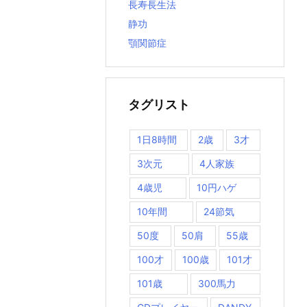
長寿長生法
静功
顎関節症
タグリスト
1日8時間
2歳
3才
3次元
4人家族
4歳児
10円ハゲ
10年間
24節気
50度
50肩
55歳
100才
100歳
101才
101歳
300馬力