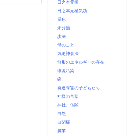
日之本元極
日之本元極気功
景色
未分類
歩法
母のこと
気絶神倉法
無形のエネルギーの存在
環境汚染
癌
発達障害の子どもたち
神様の言葉
神社、仏閣
自然
自閉症
農業