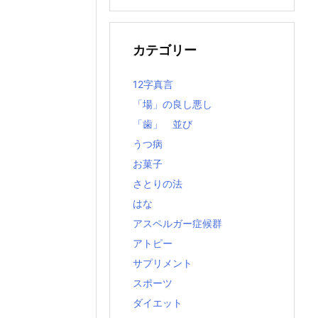
の
記
事
カテゴリー
12字真言
「場」の良し悪し
「歯」 並び
うつ病
お菓子
さとりの法
はな
アスペルガー症候群
アトピー
サプリメント
スポーツ
ダイエット