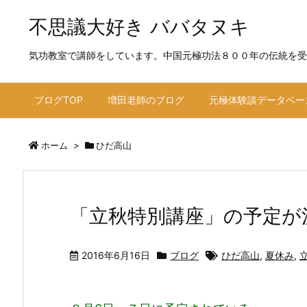
不思議大好き ババタヌキ
気功教室で講師をしています。中国元極功法８００年の伝統を受
ブログTOP
増田老師のブログ
元極体験談データベー
ホーム
>
ひだ高山
「立秋特別講座」の予定が
2016年6月16日
ブログ
ひだ高山
,
夏休み
,