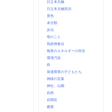
日之本元極
日之本元極気功
景色
未分類
歩法
母のこと
気絶神倉法
無形のエネルギーの存在
環境汚染
癌
発達障害の子どもたち
神様の言葉
神社、仏閣
自然
自閉症
農業