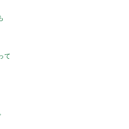
も
って
。