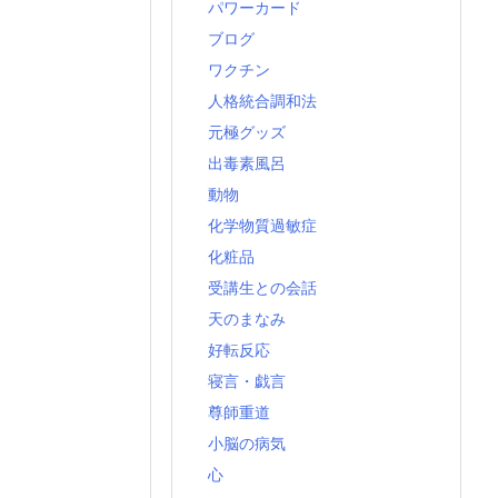
パワーカード
ブログ
ワクチン
人格統合調和法
元極グッズ
出毒素風呂
動物
化学物質過敏症
化粧品
受講生との会話
天のまなみ
好転反応
寝言・戯言
尊師重道
小脳の病気
心