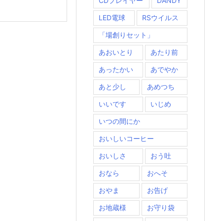
CDプレイヤー
DANDY
LED電球
RSウイルス
「場創りセット」
あおいとり
あたり前
あったかい
あでやか
あと少し
あめつち
いいです
いじめ
いつの間にか
おいしいコーヒー
おいしさ
おう吐
おなら
おへそ
おやま
お告げ
お地蔵様
お守り袋