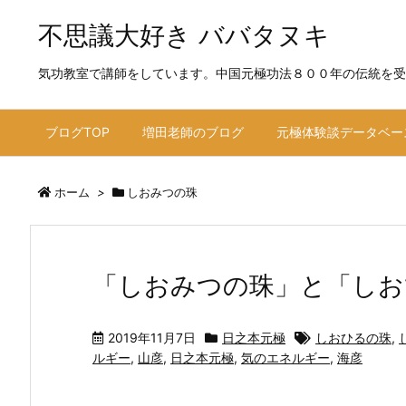
不思議大好き ババタヌキ
気功教室で講師をしています。中国元極功法８００年の伝統を受
ブログTOP
増田老師のブログ
元極体験談データベー
ホーム
>
しおみつの珠
「しおみつの珠」と「しお
2019年11月7日
日之本元極
しおひるの珠
,
ルギー
,
山彦
,
日之本元極
,
気のエネルギー
,
海彦