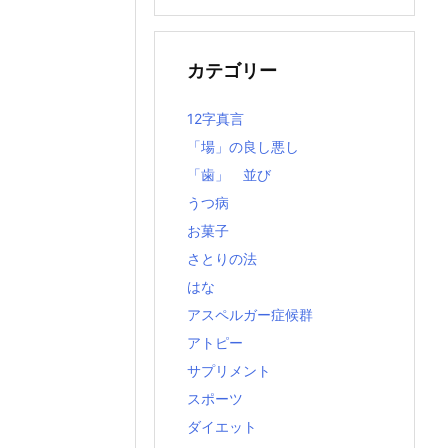
の
記
事
カテゴリー
12字真言
「場」の良し悪し
「歯」 並び
うつ病
お菓子
さとりの法
はな
アスペルガー症候群
アトピー
サプリメント
スポーツ
ダイエット