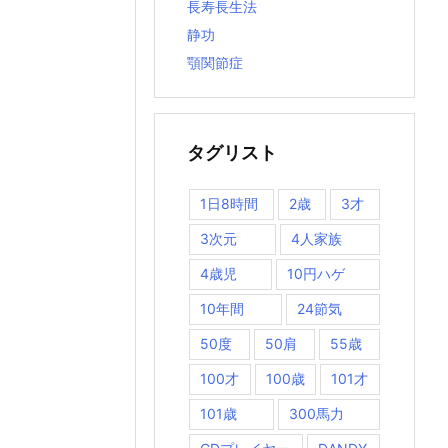
長寿長生法
静功
顎関節症
タグリスト
1日8時間
2歳
3才
3次元
4人家族
4歳児
10円ハゲ
10年間
24節気
50度
50肩
55歳
100才
100歳
101才
101歳
300馬力