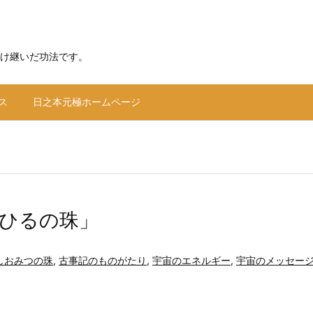
け継いだ功法です。
ス
日之本元極ホームページ
ひるの珠」
しおみつの珠
,
古事記のものがたり
,
宇宙のエネルギー
,
宇宙のメッセー