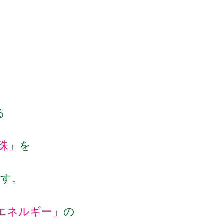
る
珠」
を
です。
エネルギー」
の