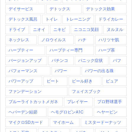
デイサービス
デトックス
デトックス効果
デトックス風呂
トイレ
トレーニング
ドライカレー
ドライブ
ニオイ
ニキビ
ニコニコ笑顔
ヌルヌル
ネックレス
ノロウイルス
ハチ
ハリツヤ肌
ハーブティー
ハーブティー専門
ハーブ茶
バージョンアップ
パチンコ
パニック症状
パフ
パフォーマンス
パワー
パワーの出る珠
パワーアップ
ビート
ビール好き
ピュア
ファンデーション
フェイスブック
ブルーライトカットメガネ
プレイヤー
プロ野球選手
ヘパーデン結節
ヘモグロビンA1C
ヘヤーピン
マイクロSDカード
マイホーム
ミスタードーナッツ