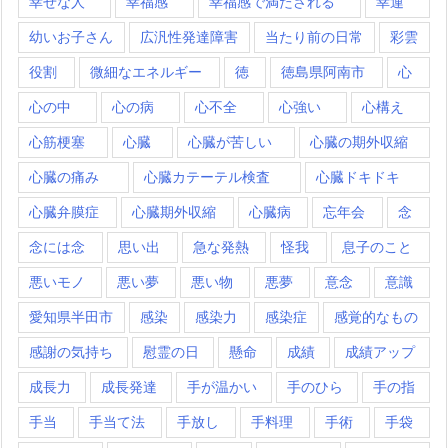
幸せな人
幸福感
幸福感で満たされる
幸運
幼いお子さん
広汎性発達障害
当たり前の日常
彩雲
役割
微細なエネルギー
徳
徳島県阿南市
心
心の中
心の病
心不全
心強い
心構え
心筋梗塞
心臓
心臓が苦しい
心臓の期外収縮
心臓の痛み
心臓カテーテル検査
心臓ドキドキ
心臓弁膜症
心臓期外収縮
心臓病
忘年会
念
念には念
思い出
急な発熱
怪我
息子のこと
悪いモノ
悪い夢
悪い物
悪夢
意念
意識
愛知県半田市
感染
感染力
感染症
感覚的なもの
感謝の気持ち
慰霊の日
懸命
成績
成績アップ
成長力
成長発達
手が温かい
手のひら
手の指
手当
手当て法
手放し
手料理
手術
手袋