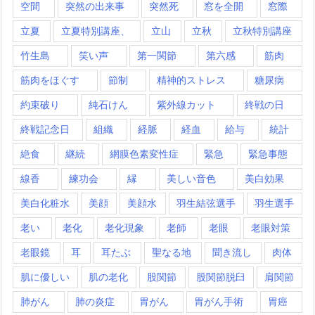
空間
突然の出来事
突然死
窓を全開
窓際
立夏
立夏特別講座、
立山
立秋
立秋特別講座
竹生島
笑い声
第一関節
第六感
筋肉
筋肉をほぐす
節制
精神的ストレス
糖尿病
約束破り
純石けん
紫外線カット
終戦の日
終戦記念日
組織
経脈
経血
給与
統計
絶食
継続
網膜色素変性症
緊急
緊急事態
線香
練功会
縁
美しい音色
美白効果
美白化粧水
美顔
美顔水
羽生結弦選手
羽生選手
老い
老化
老化現象
老師
老眼
老眼対策
老眼鏡
耳
耳たぶ
聖なる地
聞き流し
肉体
肌に優しい
肌の老化
股関節
股関節脱臼
肩関節
肺がん
肺の炎症
胃がん
胃がん手術
胃癌