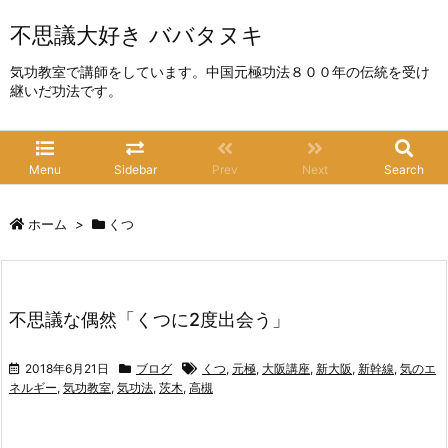
不思議大好き ババタヌキ
気功教室で講師をしています。中国元極功法８００年の伝統を受け
継いだ功法です。
Menu
Sidebar
Prev
Next
Search
ホーム
>
くつ
不思議な偶然「くつに2度出会う」
2018年6月21日
ブログ
くつ
,
元極
,
大阪講座
,
新大阪
,
新幹線
,
気のエ
ネルギー
,
気功教室
,
気功法
,
茨木
,
高槻