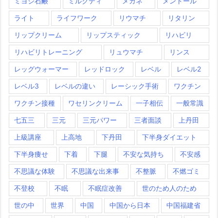
ミヨシ石鹸
ミルクティ
メガネ
メントール
ライト
ライフワーク
リウマチ
リタリン
リップクリーム
リップスティック
リハビリ
リハビリトレーニング
リュウマチ
リンス
レッグウォーマー
レッドロック
レベル
レベル2
レベル3
レベルの違い
レーシック手術
ワクチン
ワクチン接種
ワセリンクリーム
一子相伝
一般常識
七五三
三元
三元パワー
三者面談
上丹田
上級講座
上高地
下丹田
下半身ダイエット
下半身痩せ
下着
下腿
不安な気持ち
不安感
不思議な体験
不思議な出来事
不整脈
不燃ゴミ
不登校
不眠
不眠症改善
世のため人のため
世の中
世界
中国
中国から日本
中国福建省