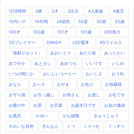
1日8時間
2歳
3才
3次元
4人家族
4歳児
10円ハゲ
10年間
24節気
50度
50肩
55歳
100才
100歳
101才
101歳
300馬力
CDプレイヤー
DANDY
LED電球
RSウイルス
「場創りセット」
あおいとり
あたり前
あったかい
あでやか
あと少し
あめつち
いいです
いじめ
いつの間にか
おいしいコーヒー
おいしさ
おう吐
おなら
おへそ
おやま
お告げ
お地蔵様
お守り袋
お引っ越し
お母さん
お渡し
お礼です
お腹の中
お茶
お言葉
お誕生日です
お金の価値
お風呂
かゆい
がん細胞
きゅうしゅう
きれいな音色
ぎんなん
くつ
くりーむ
ぐっすり