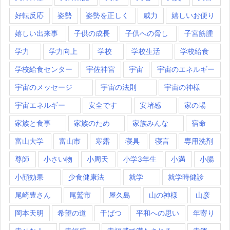
好転反応
姿勢
姿勢を正しく
威力
嬉しいお便り
嬉しい出来事
子供の成長
子供への脅し
子宮筋腫
学力
学力向上
学校
学校生活
学校給食
学校給食センター
宇佐神宮
宇宙
宇宙のエネルギー
宇宙のメッセージ
宇宙の法則
宇宙の神様
宇宙エネルギー
安全です
安堵感
家の場
家族と食事
家族のため
家族みんな
宿命
富山大学
富山市
寒露
寝具
寝言
専用洗剤
尊師
小さい物
小周天
小学3年生
小満
小腸
小顔効果
少食健康法
就学
就学時健診
尾崎豊さん
尾鷲市
屋久島
山の神様
山彦
岡本天明
希望の道
干ばつ
平和への思い
年寄り