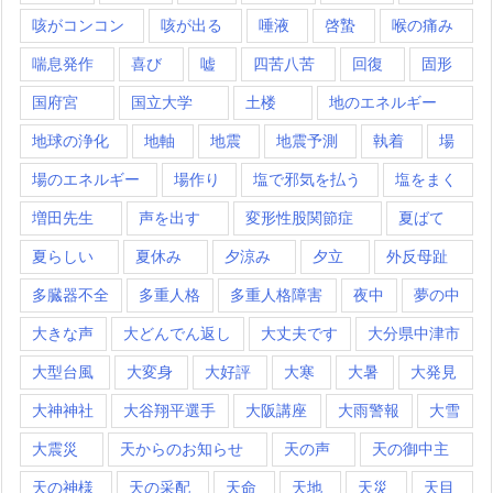
咳がコンコン
咳が出る
唾液
啓蟄
喉の痛み
喘息発作
喜び
嘘
四苦八苦
回復
固形
国府宮
国立大学
土楼
地のエネルギー
地球の浄化
地軸
地震
地震予測
執着
場
場のエネルギー
場作り
塩で邪気を払う
塩をまく
増田先生
声を出す
変形性股関節症
夏ばて
夏らしい
夏休み
夕涼み
夕立
外反母趾
多臓器不全
多重人格
多重人格障害
夜中
夢の中
大きな声
大どんでん返し
大丈夫です
大分県中津市
大型台風
大変身
大好評
大寒
大暑
大発見
大神神社
大谷翔平選手
大阪講座
大雨警報
大雪
大震災
天からのお知らせ
天の声
天の御中主
天の神様
天の采配
天命
天地
天災
天目