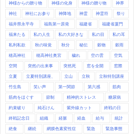
神様からの贈り物
神様の化身
神様の贈り物
神界
神社
神社にお参り
神降地
神霊
神霊符
祭り
福井県永平寺
福島第一原発
福建省
福建省厦門
福来たる
私の人生
私の大好きな
私の目
私の耳
私利私欲
秋の味覚
秋分
秘伝
穀物
穀雨
穂高神社
穂高神社奥宮
穢れ
空の雲
空気
空間
突然の出来事
突然死
窓を全開
窓際
立夏
立夏特別講座、
立山
立秋
立秋特別講座
竹生島
笑い声
第一関節
第六感
筋肉
筋肉をほぐす
節制
精神的ストレス
糖尿病
約束破り
純石けん
紫外線カット
終戦の日
終戦記念日
組織
経脈
経血
給与
統計
絶食
継続
網膜色素変性症
緊急
緊急事態