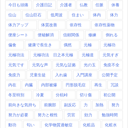
今日も頭痛
介護日記
介護者
仏教
任脈
休養
位山
位山巨石
低周波
住まい
体内
体力
体力アップ
体質改善
依存性
依存性薬物
便座シート
便秘解消
信頼関係
修練
倒れる
偏食
健康で長生き
偶然
元極
元極功
元極功法
元極功法 日之本元極
元極道
元気すぎ
元気です
元気な声
元気な証拠
光の玉
免疫不全
免疫力
児童生徒
入れ歯
入門講座
公開予定
内在
内臓
内部被爆
円形脱毛症
再生
冗談
冬至特別
冷夏
分杭峠
切り傷
初公開
前向きな気持ち
前腕部
副反応
力
加熱
努力
努力が必要
努力と根性
労宮
効力
勉強時間
動功
匂い
化学物質過敏症
化粧品
化粧水