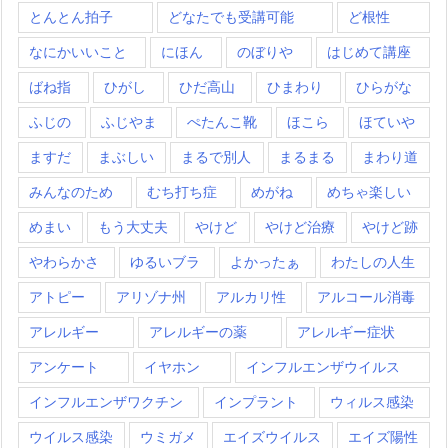
とんとん拍子
どなたでも受講可能
ど根性
なにかいいこと
にほん
のぼりや
はじめて講座
ばね指
ひがし
ひだ高山
ひまわり
ひらがな
ふじの
ふじやま
ぺたんこ靴
ほこら
ほていや
ますだ
まぶしい
まるで別人
まるまる
まわり道
みんなのため
むち打ち症
めがね
めちゃ楽しい
めまい
もう大丈夫
やけど
やけど治療
やけど跡
やわらかさ
ゆるいブラ
よかったぁ
わたしの人生
アトピー
アリゾナ州
アルカリ性
アルコール消毒
アレルギー
アレルギーの薬
アレルギー症状
アンケート
イヤホン
インフルエンザウイルス
インフルエンザワクチン
インプラント
ウィルス感染
ウイルス感染
ウミガメ
エイズウイルス
エイズ陽性