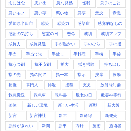
念には念
思い出
急な発熱
怪我
息子のこと
悪いモノ
悪い夢
悪い物
悪夢
意念
意識
愛知県半田市
感染
感染力
感染症
感覚的なもの
感謝の気持ち
慰霊の日
懸命
成績
成績アップ
成長力
成長発達
手が温かい
手のひら
手の指
手当
手当て法
手放し
手料理
手術
手袋
抗うつ剤
抗不安剤
拡大
拭き掃除
持ち出し
指の先
指の関節
指一本
指示
按摩
振動
捻挫
掌門人
排泄
接種
支え
放射能汚染
救急搬送
救急車
教科書
敬老の日
数霊神霊符
整体
新しい環境
新しい生活
新型
新大阪
新宮
新宮神社
新年
新幹線
新発売
新緑がきれい
新聞
新車
方針
施術
施術者