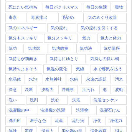
死にたい気持ち
毎日がクリスマス
毎日の生活
毒物
毒素
毒素排出
毛染め
気のめぐり改善
気のエネルギー
気の流れ
気の流れを良くする
気分もスッキリ
気分スッキリ
気力
気力と体力
気功
気功師
気功教室
気功法
気功講座
気持ちが前向き
気持ちにゆとり
気持ちの良い朝
気持ちよさそう
気温の変化
気絶
水で邪気を払う
水晶体
水泡
水無神社
水疱
永遠の課題
汚れ
決意
決断
決断力
沖縄県
油汚れ
泡
波動
洗い
洗剤
洗心
洗濯
洗濯セッケン
洗濯機の中
洗濯機の洗濯
洗濯物
洗濯石けん
洗面所
派手な色
流産
流行病
浄化
浄化力
浮腫
海彦
浸透力
消化器の癌
消化器官
消去