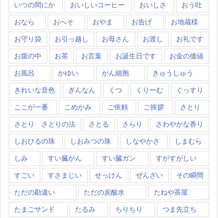
いつの間にか
おいしいコーヒー
おいしさ
おう吐
おなら
おへそ
おやま
お告げ
お地蔵様
お守り袋
お引っ越し
お母さん
お渡し
お礼です
お腹の中
お茶
お言葉
お誕生日です
お金の価値
お風呂
かゆい
がん細胞
きゅうしゅう
きれいな音色
ぎんなん
くつ
くりーむ
ぐっすり
ここが一番
こめかみ
ご依頼
ご挨拶
さとり
さとり さとりの法
さとる
さらり
さわやかな香り
しおひるの珠
しおみつの珠
しなやかさ
しまむら
しみ
すい臓がん
すい臓ガン
すがすがしい
すごい
すさまじい
せっけん
ぜんざい
その瞬間
ただの勘違い
ただの炭酸水
たねや茶屋
たまごサンド
たるみ
ちりちり
つま先立ち