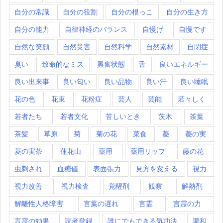
自分の常識
自分の役割
自分の根っこ
自分の生き方
自分の能力
自律神経のバランス
自慢げ
自慢です
自然な笑顔
自然災害
自然科学
自然素材
自閉症
臭い
致命的なミス
興奮状態
舌
良いエネルギー
良い出来事
良い匂い
良い品物
良い汗
良い睡眠
花の色
花束
花粉症
芸人
芸能
若々しく
若者たち
若者文化
苦しいとき
茨木
茶葉
茶髪
草原
菊
菊の花
菜食
菱
菱の実
菱の実茶
蓮花山
薬用
薬用リップ
藤の花
虫刺され
血糖値
表面張力
見方を変える
視力
視力改善
視力検査
覚醒剤
観察
解熱剤
解離性人格障害
言葉の遅れ
言霊
言霊の力
言霊の効果
読者登録
誰にでもできる気功法
調和