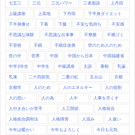
七五三
三元
三元パワー
三者面談
上丹田
上級講座
上高地
下丹田
下半身ダイエット
下半身痩せ
下着
下腿
不安な気持ち
不安感
不思議な体験
不思議な出来事
不整脈
不燃ゴミ
不登校
不眠
不眠症改善
世のため人のため
世の中
世界
中国
中国から日本
中国福建省
中学3年生
中学生
中級講座
主訴
乗鞍
乳歯
乳液
二十四節気
二重の虹
五台山
京都
京都市
人のため
人のエネルギー
人の役割
人の思い
人の為
人中
人事を尽くす
人付き合いが苦手
人工関節
人格統合
人格統合調和法
人格障害
人混み
人違い
今年は暖かい
今年もよろしく
今日も元気