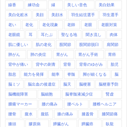
線香
練功会
縁
美しい音色
美白効果
美白化粧水
美顔
美顔水
羽生結弦選手
羽生選手
老い
老化
老化現象
老師
老眼
老眼対策
老眼鏡
耳
耳たぶ
聖なる地
聞き流し
肉体
肌に優しい
肌の老化
股関節
股関節脱臼
肩関節
肺がん
肺の炎症
胃がん
胃がん手術
胃癌
背中が痛い
背中の刺青
背骨
背骨のゆがみ
胎児
胎息
能力を発揮
能率
脊髄
脚が細くなる
脳
脳ミソ
脳出血の後遺症
脳天
脳梗塞
脳梗塞予防
脳機能障害
脳細胞
脳脊髄液減少症
腎虚
腫瘍マーカー
腰の痛み
腰ベルト
腰椎ヘルニア
腰骨
腹水
腹筋
膝の痛み
膝蓋骨
膝関節痛
膝頭
膠原病
膵臓がん
膵臓癌
臥龍