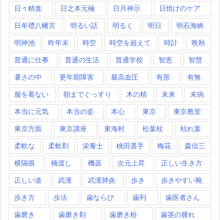
日々精進
日之本元極
日月神示
日焼けのケア
日牟禮八幡宮
明るい話
明るく
明日
明石海峡
明神池
昨年末
時空
時空を超えて
時計
晩秋
普通に仕事
普通の生活
普通学校
智恵
智慧
暑さの中
更年期障害
最高血圧
有形
有無
服を着ない
朝までぐっすり
木の精
未来
未病
本当に元気
本当の姿
本心
東京
東京教室
東京方面
東京講座
東海村
松葉杖
枯れ葉
柔軟な
柔軟剤
栄養士
桃田選手
梅花
森信三
横隔膜
橋渡し
機器
次元上昇
正しい生き方
正しい道
武漢
武漢肺炎
歩き
歩きやすい靴
歩き方
歩法
歯ならび
歯列
歯医者さん
歯磨き
歯磨き剤
歯磨き粉
歯茎の腫れ