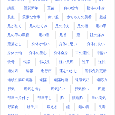
講座
謹賀新年
豆苗
負の感情
財布の中身
貧血
質素な食事
赤い服
赤ちゃんの肌着
超越
足が細く
足のむくみ
足の冷え
足の指
足の甲
足の甲の浮腫
足の裏
足首
踵
踵の痛み
踵落とし
身体が軽い
身体に悪い
身体に良い
身体の軸
身体の重心
身体全身
車の運転
車酔い
軟骨
転居
転校生
軽い風邪
逆子
逆転
通知表
速報
進行癌
運をつかむ
運転免許更新
過敏性腸症候群
遠隔
遠隔施術
遠隔気功
適応力
邪気
邪気を出す
邪気払い
邪気祓い
邪魔
部屋の片付け
部屋干し
酢
醸造酢
重い病気
野菜食
銚子川
鍛える
鐘
鐘の音
長寿