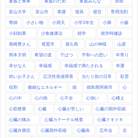
家族と食事
家族のため
家族みんな
宿命
富山大学
富山市
寒露
寝具
寝言
専用洗剤
尊師
小さい物
小周天
小学3年生
小満
小腸
小顔効果
少食健康法
就学
就学時健診
尾崎豊さん
尾鷲市
屋久島
山の神様
山彦
岡本天明
希望の道
干ばつ
平和への思い
年寄り
幸せな人
幸福感
幸福感で満たされる
幸運
幼いお子さん
広汎性発達障害
当たり前の日常
彩雲
役割
微細なエネルギー
徳
徳島県阿南市
心
心の中
心の病
心不全
心強い
心構え
心筋梗塞
心臓
心臓が苦しい
心臓の期外収縮
心臓の痛み
心臓カテーテル検査
心臓ドキドキ
心臓弁膜症
心臓期外収縮
心臓病
忘年会
念