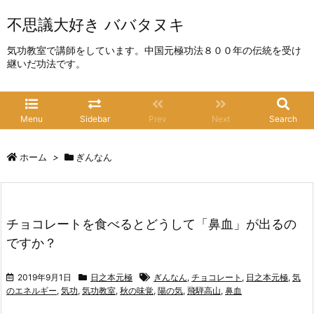
不思議大好き ババタヌキ
気功教室で講師をしています。中国元極功法８００年の伝統を受け
継いだ功法です。
Menu
Sidebar
Prev
Next
Search
ホーム
>
ぎんなん
チョコレートを食べるとどうして「鼻血」が出るの
ですか？
2019年9月1日
日之本元極
ぎんなん
,
チョコレート
,
日之本元極
,
気
のエネルギー
,
気功
,
気功教室
,
秋の味覚
,
陽の気
,
飛騨高山
,
鼻血