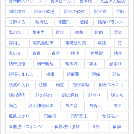
長時間のパソコン
長浜ビール
長浜城
長生きの秘訣
関東地方
関節の動き
関節の炎症
関節痛
防御
防御する
防御法
除菌剤
陰陽
陰陽バランス
陽の気
集中力
雑念
雑菌
難病
雪道
雲消し
電気自動車
電磁波対策
電話
霊
青い光
青森
青空
静功
静脈瘤
靱帯
靱帯損傷
靱帯断裂
鞍馬寺
響き
頑張り
頑張りましょ
頓服
頓服薬
頭痛
頭皮
頭皮の汚れ
頭部
頭髪
顎関節症
顔がスッキリ
顔の湿疹
顔の筋肉
顔の腫れ
顔やせ
顔立ち
顔色
顔面神経麻痺
風の音
風合い
風呂
風呂上がり
飛蚊症
飛騨高山
食器洗い
食器洗いスポンジ
食器洗い洗剤
食欲
食物