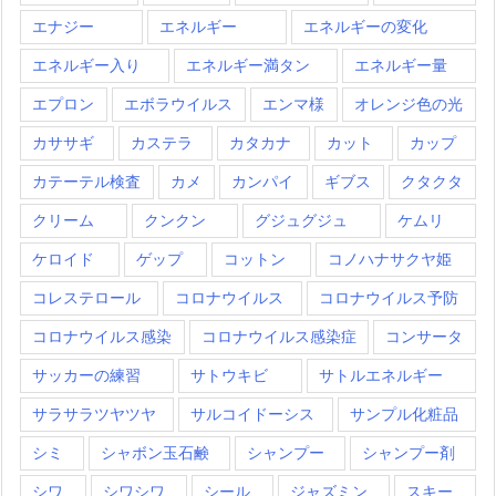
エナジー
エネルギー
エネルギーの変化
エネルギー入り
エネルギー満タン
エネルギー量
エプロン
エボラウイルス
エンマ様
オレンジ色の光
カササギ
カステラ
カタカナ
カット
カップ
カテーテル検査
カメ
カンパイ
ギブス
クタクタ
クリーム
クンクン
グジュグジュ
ケムリ
ケロイド
ゲップ
コットン
コノハナサクヤ姫
コレステロール
コロナウイルス
コロナウイルス予防
コロナウイルス感染
コロナウイルス感染症
コンサータ
サッカーの練習
サトウキビ
サトルエネルギー
サラサラツヤツヤ
サルコイドーシス
サンプル化粧品
シミ
シャボン玉石鹸
シャンプー
シャンプー剤
シワ
シワシワ
シール
ジャズミン
スキー