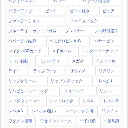
パフォーマンス
パワー
パワーの出る珠
パワーアップ
ビート
ビール好き
ピュア
ファンデーション
フェイスブック
ブルーライトカットメガネ
プレイヤー
プロ野球選手
ヘパーデン結節
ヘモグロビンA1C
ヘヤーピン
マイクロSDカード
マイホーム
ミスタードーナッツ
ミヨシ石鹸
ミルクティ
メガネ
メントール
ライト
ライフワーク
リウマチ
リタリン
リップクリーム
リップスティック
リハビリ
リハビリトレーニング
リュウマチ
リンス
レッグウォーマー
レッドロック
レベル
レベル2
レベル3
レベルの違い
レーシック手術
ワクチン
ワクチン接種
ワセリンクリーム
一子相伝
一般常識