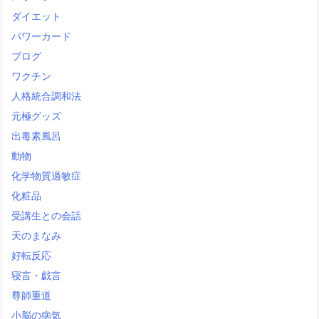
ダイエット
パワーカード
ブログ
ワクチン
人格統合調和法
元極グッズ
出毒素風呂
動物
化学物質過敏症
化粧品
受講生との会話
天のまなみ
好転反応
寝言・戯言
尊師重道
小脳の病気