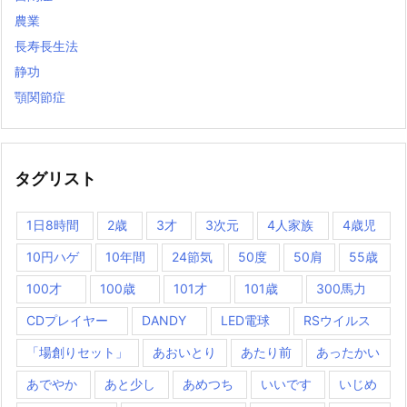
農業
長寿長生法
静功
顎関節症
タグリスト
1日8時間
2歳
3才
3次元
4人家族
4歳児
10円ハゲ
10年間
24節気
50度
50肩
55歳
100才
100歳
101才
101歳
300馬力
CDプレイヤー
DANDY
LED電球
RSウイルス
「場創りセット」
あおいとり
あたり前
あったかい
あでやか
あと少し
あめつち
いいです
いじめ