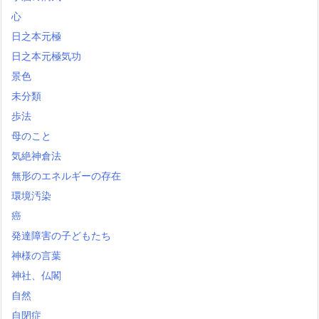
心
日之本元極
日之本元極気功
景色
未分類
歩法
母のこと
気絶神倉法
無形のエネルギーの存在
環境汚染
癌
発達障害の子どもたち
神様の言葉
神社、仏閣
自然
自閉症