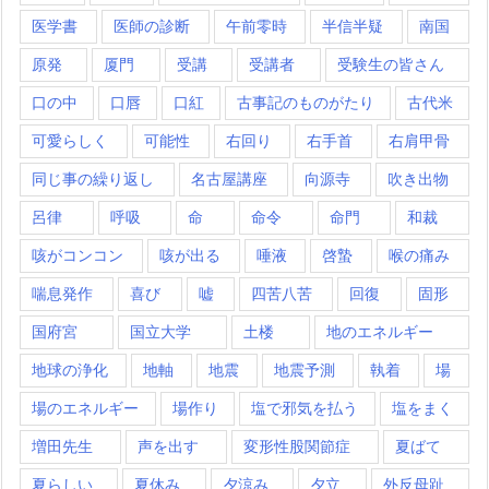
医学書
医師の診断
午前零時
半信半疑
南国
原発
厦門
受講
受講者
受験生の皆さん
口の中
口唇
口紅
古事記のものがたり
古代米
可愛らしく
可能性
右回り
右手首
右肩甲骨
同じ事の繰り返し
名古屋講座
向源寺
吹き出物
呂律
呼吸
命
命令
命門
和裁
咳がコンコン
咳が出る
唾液
啓蟄
喉の痛み
喘息発作
喜び
嘘
四苦八苦
回復
固形
国府宮
国立大学
土楼
地のエネルギー
地球の浄化
地軸
地震
地震予測
執着
場
場のエネルギー
場作り
塩で邪気を払う
塩をまく
増田先生
声を出す
変形性股関節症
夏ばて
夏らしい
夏休み
夕涼み
夕立
外反母趾