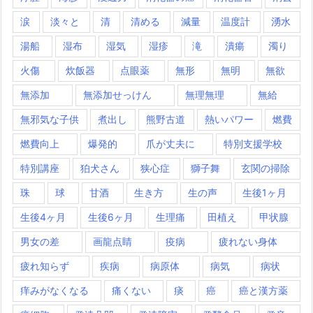
涙
淡々と
清
清める
減量
温度計
湧水
湯船
湿布
湿気
湿疹
滝
潰瘍
濁り
火傷
炊飯器
点眼薬
無形
無明
無欲
無添加
無添加せっけん
無理無理
無給
無邪気な子供
煮出し
熊野古道
熱いパワー
燃費
燃費向上
爆発的
爪が丈夫に
特別支援学校
特別講座
狛犬さん
狭心症
獅子舞
玄関の掃除
珠
球
甘酒
生き方
生の声
生後1ヶ月
生後4ヶ月
生後6ヶ月
生理痛
田植え
甲状腺
男女の差
画龍点睛
疫病
疲れない身体
疲れ知らず
疾病
病原体
病気
病状
痒みがなくなる
痛くない
痰
癌
癌と漢方薬