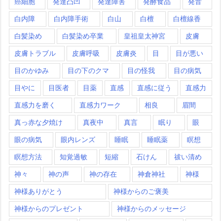
癌細胞
発達凸凹
発達障害
発酵食品
発音
白内障
白内障手術
白山
白檀
白檀線香
白髪染め
白髪染め卒業
皇祖皇太神宮
皮膚
皮膚トラブル
皮膚呼吸
皮膚炎
目
目が悪い
目のかゆみ
目の下のクマ
目の怪我
目の病気
目やに
目医者
目薬
直感
直感に従う
直感力
直感力を磨く
直感力ワーク
相良
眉間
真っ赤な夕焼け
真夜中
真言
眠り
眼
眼の病気
眼内レンズ
睡眠
睡眠薬
瞑想
瞑想方法
知覚過敏
短縮
石けん
祓い清め
神々
神の声
神の存在
神倉神社
神様
神様ありがとう
神様からのご褒美
神様からのプレゼント
神様からのメッセージ