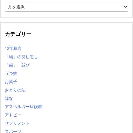
過
去
の
記
事
カテゴリー
12字真言
「場」の良し悪し
「歯」 並び
うつ病
お菓子
さとりの法
はな
アスペルガー症候群
アトピー
サプリメント
スポーツ