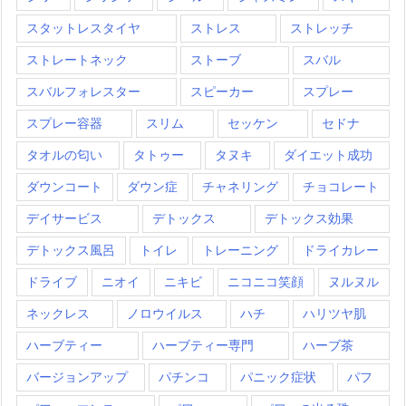
スタットレスタイヤ
ストレス
ストレッチ
ストレートネック
ストーブ
スバル
スバルフォレスター
スピーカー
スプレー
スプレー容器
スリム
セッケン
セドナ
タオルの匂い
タトゥー
タヌキ
ダイエット成功
ダウンコート
ダウン症
チャネリング
チョコレート
デイサービス
デトックス
デトックス効果
デトックス風呂
トイレ
トレーニング
ドライカレー
ドライブ
ニオイ
ニキビ
ニコニコ笑顔
ヌルヌル
ネックレス
ノロウイルス
ハチ
ハリツヤ肌
ハーブティー
ハーブティー専門
ハーブ茶
バージョンアップ
パチンコ
パニック症状
パフ