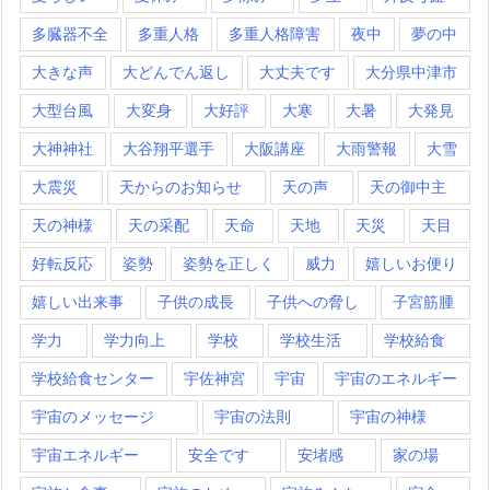
多臓器不全
多重人格
多重人格障害
夜中
夢の中
大きな声
大どんでん返し
大丈夫です
大分県中津市
大型台風
大変身
大好評
大寒
大暑
大発見
大神神社
大谷翔平選手
大阪講座
大雨警報
大雪
大震災
天からのお知らせ
天の声
天の御中主
天の神様
天の采配
天命
天地
天災
天目
好転反応
姿勢
姿勢を正しく
威力
嬉しいお便り
嬉しい出来事
子供の成長
子供への脅し
子宮筋腫
学力
学力向上
学校
学校生活
学校給食
学校給食センター
宇佐神宮
宇宙
宇宙のエネルギー
宇宙のメッセージ
宇宙の法則
宇宙の神様
宇宙エネルギー
安全です
安堵感
家の場