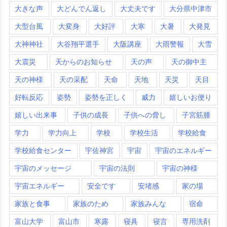
大きな声
大どんでん返し
大丈夫です
大分県中津市
大型台風
大変身
大好評
大寒
大暑
大発見
大神神社
大谷翔平選手
大阪講座
大雨警報
大雪
大震災
天からのお知らせ
天の声
天の御中主
天の神様
天の采配
天命
天地
天災
天目
好転反応
姿勢
姿勢を正しく
威力
嬉しいお便り
嬉しい出来事
子供の成長
子供への脅し
子宮筋腫
学力
学力向上
学校
学校生活
学校給食
学校給食センター
宇佐神宮
宇宙
宇宙のエネルギー
宇宙のメッセージ
宇宙の法則
宇宙の神様
宇宙エネルギー
安全です
安堵感
家の場
家族と食事
家族のため
家族みんな
宿命
富山大学
富山市
寒露
寝具
寝言
専用洗剤