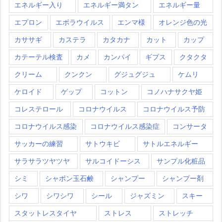
エネルギー入り
エネルギー満タン
エネルギー量
エプロン
エボラウイルス
エンマ様
オレンジ色の光
カササギ
カステラ
カタカナ
カット
カップ
カテーテル検査
カメ
カンパイ
ギブス
クタクタ
クリーム
クンクン
グジュグジュ
ケムリ
ケロイド
ゲップ
コットン
コノハナサクヤ姫
コレステロール
コロナウイルス
コロナウイルス予防
コロナウイルス感染
コロナウイルス感染症
コンサータ
サッカーの練習
サトウキビ
サトルエネルギー
サラサラツヤツヤ
サルコイドーシス
サンプル化粧品
シミ
シャボン玉石鹸
シャンプー
シャンプー剤
シワ
シワシワ
シール
ジャズミン
スキー
スタットレスタイヤ
ストレス
ストレッチ