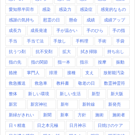
愛知県半田市
感染
感染力
感染症
感覚的なもの
感謝の気持ち
慰霊の日
懸命
成績
成績アップ
成長力
成長発達
手が温かい
手のひら
手の指
手当
手当て法
手放し
手料理
手術
手袋
抗うつ剤
抗不安剤
拡大
拭き掃除
持ち出し
指の先
指の関節
指一本
指示
按摩
振動
捻挫
掌門人
排泄
接種
支え
放射能汚染
救急搬送
救急車
教科書
敬老の日
数霊神霊符
整体
新しい環境
新しい生活
新型
新大阪
新宮
新宮神社
新年
新幹線
新発売
新緑がきれい
新聞
新車
方針
施術
施術者
日々精進
日之本元極
日月神示
日焼けのケア