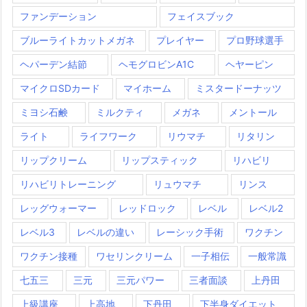
ファンデーション
フェイスブック
ブルーライトカットメガネ
プレイヤー
プロ野球選手
ヘパーデン結節
ヘモグロビンA1C
ヘヤーピン
マイクロSDカード
マイホーム
ミスタードーナッツ
ミヨシ石鹸
ミルクティ
メガネ
メントール
ライト
ライフワーク
リウマチ
リタリン
リップクリーム
リップスティック
リハビリ
リハビリトレーニング
リュウマチ
リンス
レッグウォーマー
レッドロック
レベル
レベル2
レベル3
レベルの違い
レーシック手術
ワクチン
ワクチン接種
ワセリンクリーム
一子相伝
一般常識
七五三
三元
三元パワー
三者面談
上丹田
上級講座
上高地
下丹田
下半身ダイエット