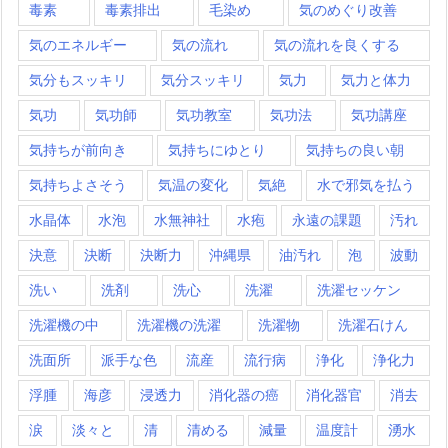
毒素
毒素排出
毛染め
気のめぐり改善
気のエネルギー
気の流れ
気の流れを良くする
気分もスッキリ
気分スッキリ
気力
気力と体力
気功
気功師
気功教室
気功法
気功講座
気持ちが前向き
気持ちにゆとり
気持ちの良い朝
気持ちよさそう
気温の変化
気絶
水で邪気を払う
水晶体
水泡
水無神社
水疱
永遠の課題
汚れ
決意
決断
決断力
沖縄県
油汚れ
泡
波動
洗い
洗剤
洗心
洗濯
洗濯セッケン
洗濯機の中
洗濯機の洗濯
洗濯物
洗濯石けん
洗面所
派手な色
流産
流行病
浄化
浄化力
浮腫
海彦
浸透力
消化器の癌
消化器官
消去
涙
淡々と
清
清める
減量
温度計
湧水