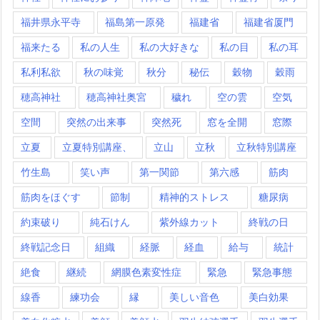
福井県永平寺
福島第一原発
福建省
福建省厦門
福来たる
私の人生
私の大好きな
私の目
私の耳
私利私欲
秋の味覚
秋分
秘伝
穀物
穀雨
穂高神社
穂高神社奥宮
穢れ
空の雲
空気
空間
突然の出来事
突然死
窓を全開
窓際
立夏
立夏特別講座、
立山
立秋
立秋特別講座
竹生島
笑い声
第一関節
第六感
筋肉
筋肉をほぐす
節制
精神的ストレス
糖尿病
約束破り
純石けん
紫外線カット
終戦の日
終戦記念日
組織
経脈
経血
給与
統計
絶食
継続
網膜色素変性症
緊急
緊急事態
線香
練功会
縁
美しい音色
美白効果