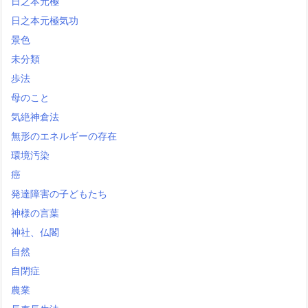
日之本元極
日之本元極気功
景色
未分類
歩法
母のこと
気絶神倉法
無形のエネルギーの存在
環境汚染
癌
発達障害の子どもたち
神様の言葉
神社、仏閣
自然
自閉症
農業