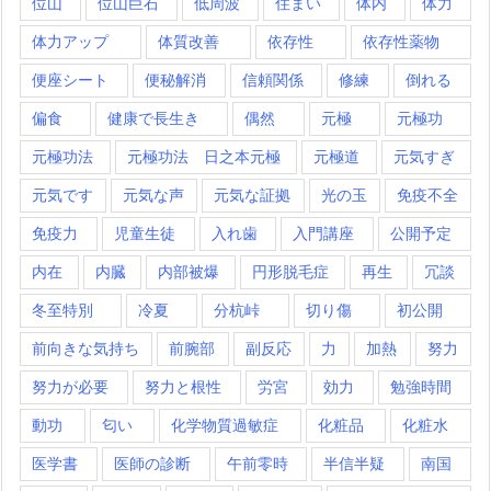
位山
位山巨石
低周波
住まい
体内
体力
体力アップ
体質改善
依存性
依存性薬物
便座シート
便秘解消
信頼関係
修練
倒れる
偏食
健康で長生き
偶然
元極
元極功
元極功法
元極功法 日之本元極
元極道
元気すぎ
元気です
元気な声
元気な証拠
光の玉
免疫不全
免疫力
児童生徒
入れ歯
入門講座
公開予定
内在
内臓
内部被爆
円形脱毛症
再生
冗談
冬至特別
冷夏
分杭峠
切り傷
初公開
前向きな気持ち
前腕部
副反応
力
加熱
努力
努力が必要
努力と根性
労宮
効力
勉強時間
動功
匂い
化学物質過敏症
化粧品
化粧水
医学書
医師の診断
午前零時
半信半疑
南国