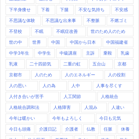
下半身痩せ
下着
下腿
不安な気持ち
不安感
不思議な体験
不思議な出来事
不整脈
不燃ゴミ
不登校
不眠
不眠症改善
世のため人のため
世の中
世界
中国
中国から日本
中国福建省
中学3年生
中学生
中級講座
主訴
乗鞍
乳歯
乳液
二十四節気
二重の虹
五台山
京都
京都市
人のため
人のエネルギー
人の役割
人の思い
人の為
人中
人事を尽くす
人付き合いが苦手
人工関節
人格統合
人格統合調和法
人格障害
人混み
人違い
今年は暖かい
今年もよろしく
今日も元気
今日も頭痛
介護日記
介護者
仏教
任脈
休養