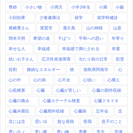
尊師
小さい物
小周天
小学3年生
小満
小腸
小顔効果
少食健康法
就学
就学時健診
尾崎豊さん
尾鷲市
屋久島
山の神様
山彦
岡本天明
希望の道
干ばつ
平和への思い
年寄り
幸せな人
幸福感
幸福感で満たされる
幸運
幼いお子さん
広汎性発達障害
当たり前の日常
彩雲
役割
微細なエネルギー
徳
徳島県阿南市
心
心の中
心の病
心不全
心強い
心構え
心筋梗塞
心臓
心臓が苦しい
心臓の期外収縮
心臓の痛み
心臓カテーテル検査
心臓ドキドキ
心臓弁膜症
心臓期外収縮
心臓病
忘年会
念
念には念
思い出
急な発熱
怪我
息子のこと
悪いモノ
悪い夢
悪い物
悪夢
意念
意識