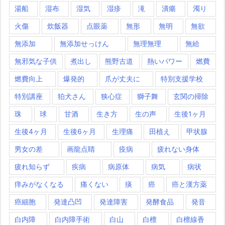
湯船
湿布
湿気
湿疹
滝
潰瘍
濁り
火傷
炊飯器
点眼薬
無形
無明
無欲
無添加
無添加せっけん
無理無理
無給
無邪気な子供
煮出し
熊野古道
熱いパワー
燃費
燃費向上
爆発的
爪が丈夫に
特別支援学校
特別講座
狛犬さん
狭心症
獅子舞
玄関の掃除
珠
球
甘酒
生き方
生の声
生後1ヶ月
生後4ヶ月
生後6ヶ月
生理痛
田植え
甲状腺
男女の差
画龍点睛
疫病
疲れない身体
疲れ知らず
疾病
病原体
病気
病状
痒みがなくなる
痛くない
痰
癌
癌と漢方薬
癌細胞
発達凸凹
発達障害
発酵食品
発音
白内障
白内障手術
白山
白檀
白檀線香