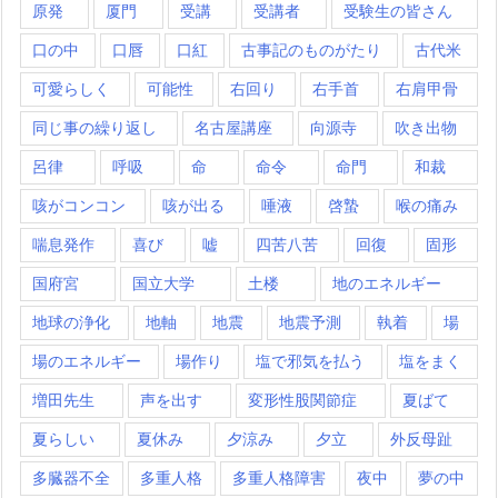
原発
厦門
受講
受講者
受験生の皆さん
口の中
口唇
口紅
古事記のものがたり
古代米
可愛らしく
可能性
右回り
右手首
右肩甲骨
同じ事の繰り返し
名古屋講座
向源寺
吹き出物
呂律
呼吸
命
命令
命門
和裁
咳がコンコン
咳が出る
唾液
啓蟄
喉の痛み
喘息発作
喜び
嘘
四苦八苦
回復
固形
国府宮
国立大学
土楼
地のエネルギー
地球の浄化
地軸
地震
地震予測
執着
場
場のエネルギー
場作り
塩で邪気を払う
塩をまく
増田先生
声を出す
変形性股関節症
夏ばて
夏らしい
夏休み
夕涼み
夕立
外反母趾
多臓器不全
多重人格
多重人格障害
夜中
夢の中