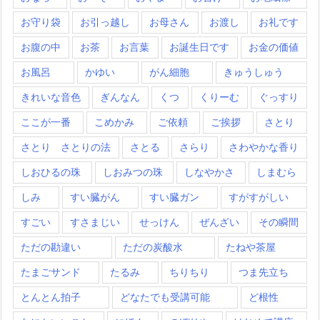
お守り袋
お引っ越し
お母さん
お渡し
お礼です
お腹の中
お茶
お言葉
お誕生日です
お金の価値
お風呂
かゆい
がん細胞
きゅうしゅう
きれいな音色
ぎんなん
くつ
くりーむ
ぐっすり
ここが一番
こめかみ
ご依頼
ご挨拶
さとり
さとり さとりの法
さとる
さらり
さわやかな香り
しおひるの珠
しおみつの珠
しなやかさ
しまむら
しみ
すい臓がん
すい臓ガン
すがすがしい
すごい
すさまじい
せっけん
ぜんざい
その瞬間
ただの勘違い
ただの炭酸水
たねや茶屋
たまごサンド
たるみ
ちりちり
つま先立ち
とんとん拍子
どなたでも受講可能
ど根性