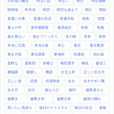
日牟禮八幡宮
明るい話
明るく
明日
明石海峡
明神池
昨年末
時空
時空を超えて
時計
晩秋
普通に仕事
普通の生活
普通学校
智恵
智慧
暑さの中
更年期障害
最高血圧
有形
有無
服を着ない
朝までぐっすり
木の精
未来
未病
本当に元気
本当の姿
本心
東京
東京教室
東京方面
東京講座
東海村
松葉杖
枯れ葉
柔軟な
柔軟剤
栄養士
桃田選手
梅花
森信三
横隔膜
橋渡し
機器
次元上昇
正しい生き方
正しい道
武漢
武漢肺炎
歩き
歩きやすい靴
歩き方
歩法
歯ならび
歯列
歯医者さん
歯磨き
歯磨き剤
歯磨き粉
歯茎の腫れ
死にたい気持ち
毎日がクリスマス
毎日の生活
毒物