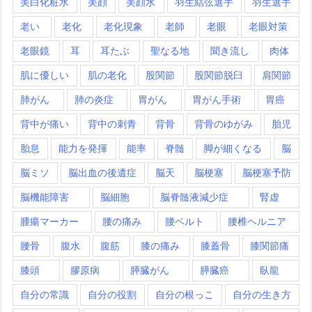
美白化粧水
美顔
美顔水
羽生結弦選手
羽生選手
老い
老化
老化現象
老師
老眼
老眼対策
老眼鏡
耳
耳たぶ
聖なる地
聞き流し
肉体
肌に優しい
肌の老化
股関節
股関節脱臼
肩関節
肺がん
肺の炎症
胃がん
胃がん手術
胃癌
背中が痛い
背中の刺青
背骨
背骨のゆがみ
胎児
胎息
能力を発揮
能率
脊髄
脚が細くなる
脳
脳ミソ
脳出血の後遺症
脳天
脳梗塞
脳梗塞予防
脳機能障害
脳細胞
脳脊髄液減少症
腎虚
腫瘍マーカー
腰の痛み
腰ベルト
腰椎ヘルニア
腰骨
腹水
腹筋
膝の痛み
膝蓋骨
膝関節痛
膝頭
膠原病
膵臓がん
膵臓癌
臥龍
自分の常識
自分の役割
自分の根っこ
自分の生き方