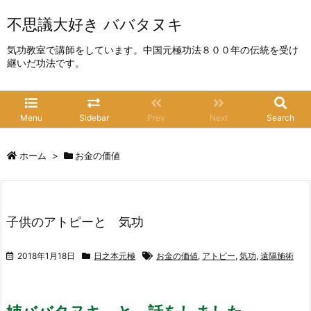
不思議大好き ババタヌキ
気功教室で講師をしています。中国元極功法８００年の伝統を受け
継いだ功法です。
Menu
Sidebar
Prev
Next
Search
ホーム
>
お金の価値
子供のアトピーと 気功
2018年1月18日
日之本元極
お金の価値
,
アトピー
,
気功
,
遠隔施術