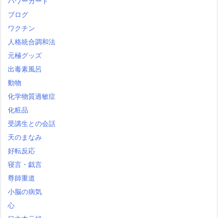
パワーカード
ブログ
ワクチン
人格統合調和法
元極グッズ
出毒素風呂
動物
化学物質過敏症
化粧品
受講生との会話
天のまなみ
好転反応
寝言・戯言
尊師重道
小脳の病気
心