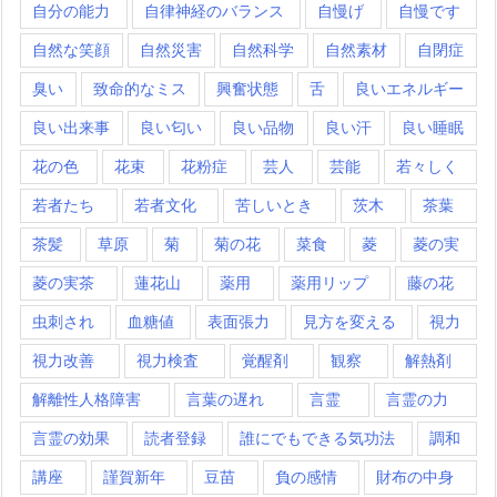
自分の能力
自律神経のバランス
自慢げ
自慢です
自然な笑顔
自然災害
自然科学
自然素材
自閉症
臭い
致命的なミス
興奮状態
舌
良いエネルギー
良い出来事
良い匂い
良い品物
良い汗
良い睡眠
花の色
花束
花粉症
芸人
芸能
若々しく
若者たち
若者文化
苦しいとき
茨木
茶葉
茶髪
草原
菊
菊の花
菜食
菱
菱の実
菱の実茶
蓮花山
薬用
薬用リップ
藤の花
虫刺され
血糖値
表面張力
見方を変える
視力
視力改善
視力検査
覚醒剤
観察
解熱剤
解離性人格障害
言葉の遅れ
言霊
言霊の力
言霊の効果
読者登録
誰にでもできる気功法
調和
講座
謹賀新年
豆苗
負の感情
財布の中身