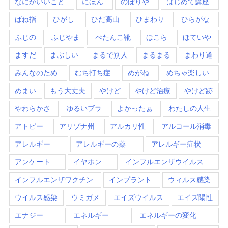
なにかいいこと
にほん
のぼりや
はじめて講座
ばね指
ひがし
ひだ高山
ひまわり
ひらがな
ふじの
ふじやま
ぺたんこ靴
ほこら
ほていや
ますだ
まぶしい
まるで別人
まるまる
まわり道
みんなのため
むち打ち症
めがね
めちゃ楽しい
めまい
もう大丈夫
やけど
やけど治療
やけど跡
やわらかさ
ゆるいブラ
よかったぁ
わたしの人生
アトピー
アリゾナ州
アルカリ性
アルコール消毒
アレルギー
アレルギーの薬
アレルギー症状
アンケート
イヤホン
インフルエンザウイルス
インフルエンザワクチン
インプラント
ウィルス感染
ウイルス感染
ウミガメ
エイズウイルス
エイズ陽性
エナジー
エネルギー
エネルギーの変化