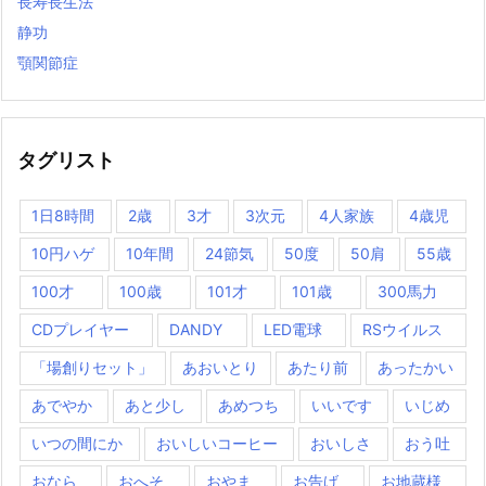
長寿長生法
静功
顎関節症
タグリスト
1日8時間
2歳
3才
3次元
4人家族
4歳児
10円ハゲ
10年間
24節気
50度
50肩
55歳
100才
100歳
101才
101歳
300馬力
CDプレイヤー
DANDY
LED電球
RSウイルス
「場創りセット」
あおいとり
あたり前
あったかい
あでやか
あと少し
あめつち
いいです
いじめ
いつの間にか
おいしいコーヒー
おいしさ
おう吐
おなら
おへそ
おやま
お告げ
お地蔵様