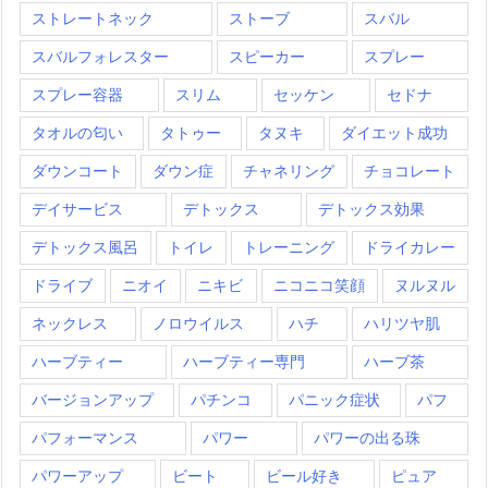
ストレートネック
ストーブ
スバル
スバルフォレスター
スピーカー
スプレー
スプレー容器
スリム
セッケン
セドナ
タオルの匂い
タトゥー
タヌキ
ダイエット成功
ダウンコート
ダウン症
チャネリング
チョコレート
デイサービス
デトックス
デトックス効果
デトックス風呂
トイレ
トレーニング
ドライカレー
ドライブ
ニオイ
ニキビ
ニコニコ笑顔
ヌルヌル
ネックレス
ノロウイルス
ハチ
ハリツヤ肌
ハーブティー
ハーブティー専門
ハーブ茶
バージョンアップ
パチンコ
パニック症状
パフ
パフォーマンス
パワー
パワーの出る珠
パワーアップ
ビート
ビール好き
ピュア