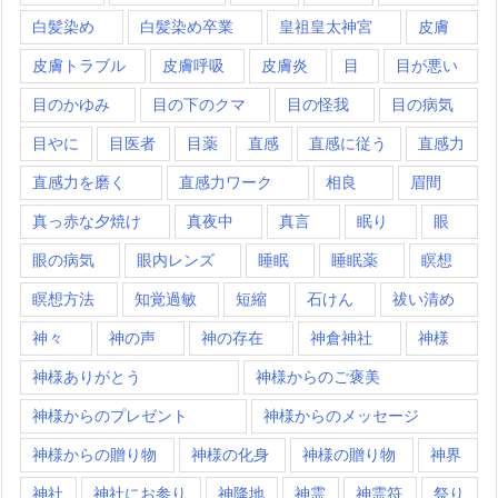
白髪染め
白髪染め卒業
皇祖皇太神宮
皮膚
皮膚トラブル
皮膚呼吸
皮膚炎
目
目が悪い
目のかゆみ
目の下のクマ
目の怪我
目の病気
目やに
目医者
目薬
直感
直感に従う
直感力
直感力を磨く
直感力ワーク
相良
眉間
真っ赤な夕焼け
真夜中
真言
眠り
眼
眼の病気
眼内レンズ
睡眠
睡眠薬
瞑想
瞑想方法
知覚過敏
短縮
石けん
祓い清め
神々
神の声
神の存在
神倉神社
神様
神様ありがとう
神様からのご褒美
神様からのプレゼント
神様からのメッセージ
神様からの贈り物
神様の化身
神様の贈り物
神界
神社
神社にお参り
神降地
神霊
神霊符
祭り