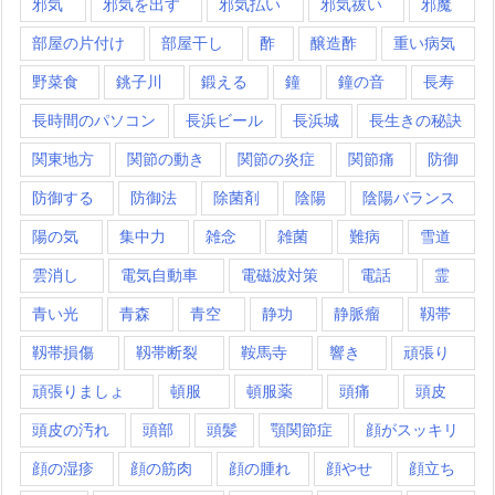
邪気
邪気を出す
邪気払い
邪気祓い
邪魔
部屋の片付け
部屋干し
酢
醸造酢
重い病気
野菜食
銚子川
鍛える
鐘
鐘の音
長寿
長時間のパソコン
長浜ビール
長浜城
長生きの秘訣
関東地方
関節の動き
関節の炎症
関節痛
防御
防御する
防御法
除菌剤
陰陽
陰陽バランス
陽の気
集中力
雑念
雑菌
難病
雪道
雲消し
電気自動車
電磁波対策
電話
霊
青い光
青森
青空
静功
静脈瘤
靱帯
靱帯損傷
靱帯断裂
鞍馬寺
響き
頑張り
頑張りましょ
頓服
頓服薬
頭痛
頭皮
頭皮の汚れ
頭部
頭髪
顎関節症
顔がスッキリ
顔の湿疹
顔の筋肉
顔の腫れ
顔やせ
顔立ち