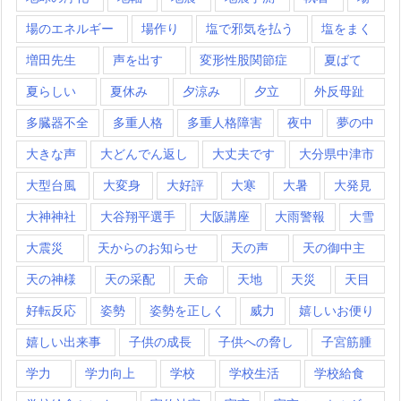
場のエネルギー
場作り
塩で邪気を払う
塩をまく
増田先生
声を出す
変形性股関節症
夏ばて
夏らしい
夏休み
夕涼み
夕立
外反母趾
多臓器不全
多重人格
多重人格障害
夜中
夢の中
大きな声
大どんでん返し
大丈夫です
大分県中津市
大型台風
大変身
大好評
大寒
大暑
大発見
大神神社
大谷翔平選手
大阪講座
大雨警報
大雪
大震災
天からのお知らせ
天の声
天の御中主
天の神様
天の采配
天命
天地
天災
天目
好転反応
姿勢
姿勢を正しく
威力
嬉しいお便り
嬉しい出来事
子供の成長
子供への脅し
子宮筋腫
学力
学力向上
学校
学校生活
学校給食