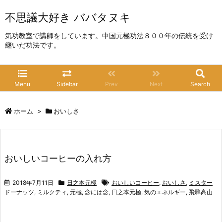
不思議大好き ババタヌキ
気功教室で講師をしています。中国元極功法８００年の伝統を受け
継いだ功法です。
Menu
Sidebar
Prev
Next
Search
ホーム
>
おいしさ
おいしいコーヒーの入れ方
2018年7月11日
日之本元極
おいしいコーヒー
,
おいしさ
,
ミスター
ドーナッツ
,
ミルクティ
,
元極
,
念には念
,
日之本元極
,
気のエネルギー
,
飛騨高山