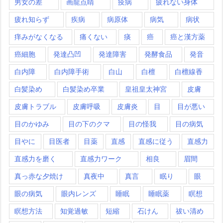
男女の差
画龍点睛
疫病
疲れない身体
疲れ知らず
疾病
病原体
病気
病状
痒みがなくなる
痛くない
痰
癌
癌と漢方薬
癌細胞
発達凸凹
発達障害
発酵食品
発音
白内障
白内障手術
白山
白檀
白檀線香
白髪染め
白髪染め卒業
皇祖皇太神宮
皮膚
皮膚トラブル
皮膚呼吸
皮膚炎
目
目が悪い
目のかゆみ
目の下のクマ
目の怪我
目の病気
目やに
目医者
目薬
直感
直感に従う
直感力
直感力を磨く
直感力ワーク
相良
眉間
真っ赤な夕焼け
真夜中
真言
眠り
眼
眼の病気
眼内レンズ
睡眠
睡眠薬
瞑想
瞑想方法
知覚過敏
短縮
石けん
祓い清め