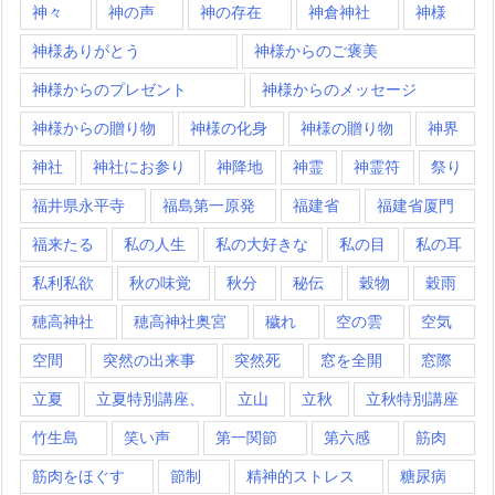
神々
神の声
神の存在
神倉神社
神様
神様ありがとう
神様からのご褒美
神様からのプレゼント
神様からのメッセージ
神様からの贈り物
神様の化身
神様の贈り物
神界
神社
神社にお参り
神降地
神霊
神霊符
祭り
福井県永平寺
福島第一原発
福建省
福建省厦門
福来たる
私の人生
私の大好きな
私の目
私の耳
私利私欲
秋の味覚
秋分
秘伝
穀物
穀雨
穂高神社
穂高神社奥宮
穢れ
空の雲
空気
空間
突然の出来事
突然死
窓を全開
窓際
立夏
立夏特別講座、
立山
立秋
立秋特別講座
竹生島
笑い声
第一関節
第六感
筋肉
筋肉をほぐす
節制
精神的ストレス
糖尿病