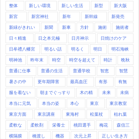
整体
新しい環境
新しい生活
新型
新大阪
新宮
新宮神社
新年
新幹線
新発売
新緑がきれい
新聞
新車
方針
施術
施術者
日々精進
日之本元極
日月神示
日焼けのケア
日牟禮八幡宮
明るい話
明るく
明日
明石海峡
明神池
昨年末
時空
時空を超えて
時計
晩秋
普通に仕事
普通の生活
普通学校
智恵
智慧
暑さの中
更年期障害
最高血圧
有形
有無
服を着ない
朝までぐっすり
木の精
未来
未病
本当に元気
本当の姿
本心
東京
東京教室
東京方面
東京講座
東海村
松葉杖
枯れ葉
柔軟な
柔軟剤
栄養士
桃田選手
梅花
森信三
横隔膜
橋渡し
機器
次元上昇
正しい生き方