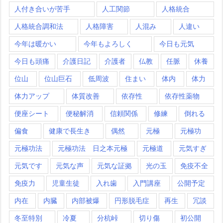
人付き合いが苦手
人工関節
人格統合
人格統合調和法
人格障害
人混み
人違い
今年は暖かい
今年もよろしく
今日も元気
今日も頭痛
介護日記
介護者
仏教
任脈
休養
位山
位山巨石
低周波
住まい
体内
体力
体力アップ
体質改善
依存性
依存性薬物
便座シート
便秘解消
信頼関係
修練
倒れる
偏食
健康で長生き
偶然
元極
元極功
元極功法
元極功法 日之本元極
元極道
元気すぎ
元気です
元気な声
元気な証拠
光の玉
免疫不全
免疫力
児童生徒
入れ歯
入門講座
公開予定
内在
内臓
内部被爆
円形脱毛症
再生
冗談
冬至特別
冷夏
分杭峠
切り傷
初公開