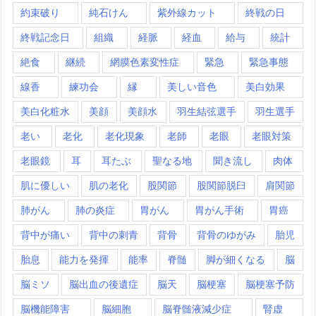
約束破り
純石けん
紫外線カット
終戦の日
終戦記念日
組織
経脈
経血
給与
統計
絶食
継続
網膜色素変性症
緊急
緊急事態
線香
練功会
縁
美しい音色
美白効果
美白化粧水
美顔
美顔水
羽生結弦選手
羽生選手
老い
老化
老化現象
老師
老眼
老眼対策
老眼鏡
耳
耳たぶ
聖なる地
聞き流し
肉体
肌に優しい
肌の老化
股関節
股関節脱臼
肩関節
肺がん
肺の炎症
胃がん
胃がん手術
胃癌
背中が痛い
背中の刺青
背骨
背骨のゆがみ
胎児
胎息
能力を発揮
能率
脊髄
脚が細くなる
脳
脳ミソ
脳出血の後遺症
脳天
脳梗塞
脳梗塞予防
脳機能障害
脳細胞
脳脊髄液減少症
腎虚