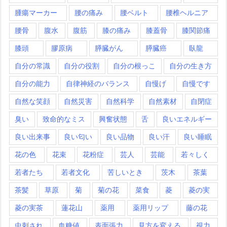
腫瘍マーカー
腰の痛み
腰ベルト
腰椎ヘルニア
腰骨
腹水
腹筋
膝の痛み
膝蓋骨
膝関節痛
膝頭
膠原病
膵臓がん
膵臓癌
臥龍
自分の常識
自分の役割
自分の根っこ
自分の生き方
自分の能力
自律神経のバランス
自慢げ
自慢です
自然な笑顔
自然災害
自然科学
自然素材
自閉症
臭い
致命的なミス
興奮状態
舌
良いエネルギー
良い出来事
良い匂い
良い品物
良い汗
良い睡眠
花の色
花束
花粉症
芸人
芸能
若々しく
若者たち
若者文化
苦しいとき
茨木
茶葉
茶髪
草原
菊
菊の花
菜食
菱
菱の実
菱の実茶
蓮花山
薬用
薬用リップ
藤の花
虫刺され
血糖値
表面張力
見方を変える
視力