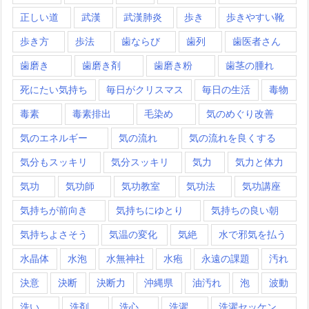
正しい道
武漢
武漢肺炎
歩き
歩きやすい靴
歩き方
歩法
歯ならび
歯列
歯医者さん
歯磨き
歯磨き剤
歯磨き粉
歯茎の腫れ
死にたい気持ち
毎日がクリスマス
毎日の生活
毒物
毒素
毒素排出
毛染め
気のめぐり改善
気のエネルギー
気の流れ
気の流れを良くする
気分もスッキリ
気分スッキリ
気力
気力と体力
気功
気功師
気功教室
気功法
気功講座
気持ちが前向き
気持ちにゆとり
気持ちの良い朝
気持ちよさそう
気温の変化
気絶
水で邪気を払う
水晶体
水泡
水無神社
水疱
永遠の課題
汚れ
決意
決断
決断力
沖縄県
油汚れ
泡
波動
洗い
洗剤
洗心
洗濯
洗濯セッケン