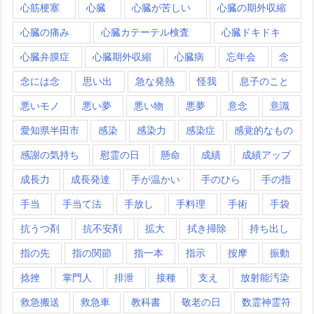
心筋梗塞
心臓
心臓が苦しい
心臓の期外収縮
心臓の痛み
心臓カテーテル検査
心臓ドキドキ
心臓弁膜症
心臓期外収縮
心臓病
忘年会
念
念には念
思い出
急な発熱
怪我
息子のこと
悪いモノ
悪い夢
悪い物
悪夢
意念
意識
愛知県半田市
感染
感染力
感染症
感覚的なもの
感謝の気持ち
慰霊の日
懸命
成績
成績アップ
成長力
成長発達
手が温かい
手のひら
手の指
手当
手当て法
手放し
手料理
手術
手袋
抗うつ剤
抗不安剤
拡大
拭き掃除
持ち出し
指の先
指の関節
指一本
指示
按摩
振動
捻挫
掌門人
排泄
接種
支え
放射能汚染
救急搬送
救急車
教科書
敬老の日
数霊神霊符