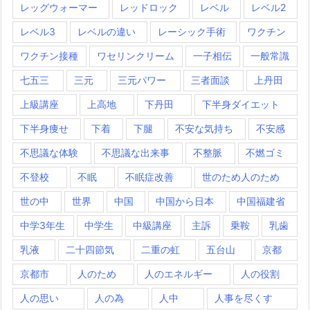
レッグウォーマー
レッドロック
レベル
レベル2
レベル3
レベルの違い
レーシック手術
ワクチン
ワクチン接種
ワセリンクリーム
一子相伝
一般常識
七五三
三元
三元パワー
三者面談
上丹田
上級講座
上高地
下丹田
下半身ダイエット
下半身痩せ
下着
下腿
不安な気持ち
不安感
不思議な体験
不思議な出来事
不整脈
不燃ゴミ
不登校
不眠
不眠症改善
世のため人のため
世の中
世界
中国
中国から日本
中国福建省
中学3年生
中学生
中級講座
主訴
乗鞍
乳歯
乳液
二十四節気
二重の虹
五台山
京都
京都市
人のため
人のエネルギー
人の役割
人の思い
人の為
人中
人事を尽くす