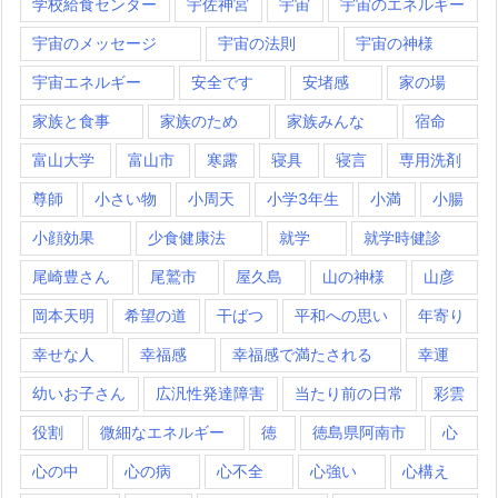
学校給食センター
宇佐神宮
宇宙
宇宙のエネルギー
宇宙のメッセージ
宇宙の法則
宇宙の神様
宇宙エネルギー
安全です
安堵感
家の場
家族と食事
家族のため
家族みんな
宿命
富山大学
富山市
寒露
寝具
寝言
専用洗剤
尊師
小さい物
小周天
小学3年生
小満
小腸
小顔効果
少食健康法
就学
就学時健診
尾崎豊さん
尾鷲市
屋久島
山の神様
山彦
岡本天明
希望の道
干ばつ
平和への思い
年寄り
幸せな人
幸福感
幸福感で満たされる
幸運
幼いお子さん
広汎性発達障害
当たり前の日常
彩雲
役割
微細なエネルギー
徳
徳島県阿南市
心
心の中
心の病
心不全
心強い
心構え