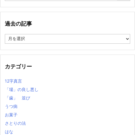
過去の記事
過
去
の
記
事
カテゴリー
12字真言
「場」の良し悪し
「歯」 並び
うつ病
お菓子
さとりの法
はな