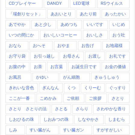
CDプレイヤー
DANDY
LED電球
RSウイルス
「場創りセット」
あおいとり
あたり前
あったかい
あでやか
あと少し
あめつち
いいです
いじめ
いつの間にか
おいしいコーヒー
おいしさ
おう吐
おなら
おへそ
おやま
お告げ
お地蔵様
お守り袋
お引っ越し
お母さん
お渡し
お礼です
お腹の中
お茶
お言葉
お誕生日です
お金の価値
お風呂
かゆい
がん細胞
きゅうしゅう
きれいな音色
ぎんなん
くつ
くりーむ
ぐっすり
ここが一番
こめかみ
ご依頼
ご挨拶
さとり
さとり さとりの法
さとる
さらり
さわやかな香り
しおひるの珠
しおみつの珠
しなやかさ
しまむら
しみ
すい臓がん
すい臓ガン
すがすがしい