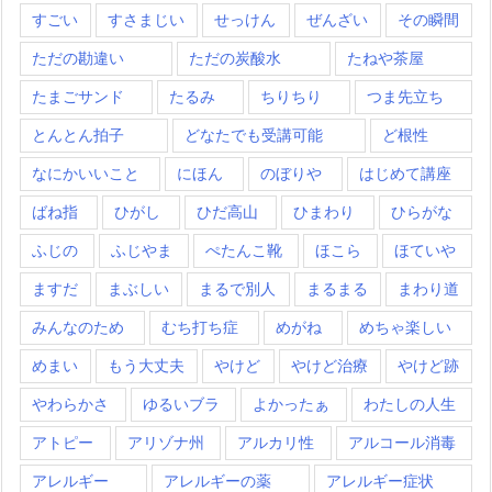
すごい
すさまじい
せっけん
ぜんざい
その瞬間
ただの勘違い
ただの炭酸水
たねや茶屋
たまごサンド
たるみ
ちりちり
つま先立ち
とんとん拍子
どなたでも受講可能
ど根性
なにかいいこと
にほん
のぼりや
はじめて講座
ばね指
ひがし
ひだ高山
ひまわり
ひらがな
ふじの
ふじやま
ぺたんこ靴
ほこら
ほていや
ますだ
まぶしい
まるで別人
まるまる
まわり道
みんなのため
むち打ち症
めがね
めちゃ楽しい
めまい
もう大丈夫
やけど
やけど治療
やけど跡
やわらかさ
ゆるいブラ
よかったぁ
わたしの人生
アトピー
アリゾナ州
アルカリ性
アルコール消毒
アレルギー
アレルギーの薬
アレルギー症状