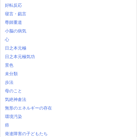
好転反応
寝言・戯言
尊師重道
小脳の病気
心
日之本元極
日之本元極気功
景色
未分類
歩法
母のこと
気絶神倉法
無形のエネルギーの存在
環境汚染
癌
発達障害の子どもたち