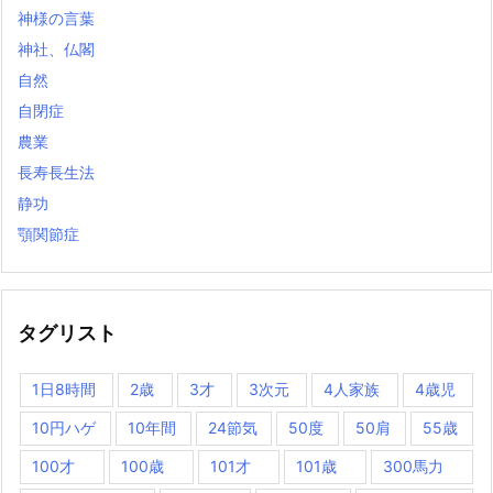
神様の言葉
神社、仏閣
自然
自閉症
農業
長寿長生法
静功
顎関節症
タグリスト
1日8時間
2歳
3才
3次元
4人家族
4歳児
10円ハゲ
10年間
24節気
50度
50肩
55歳
100才
100歳
101才
101歳
300馬力