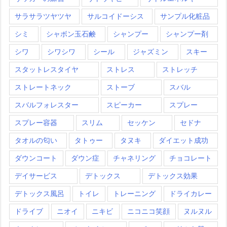
サラサラツヤツヤ
サルコイドーシス
サンプル化粧品
シミ
シャボン玉石鹸
シャンプー
シャンプー剤
シワ
シワシワ
シール
ジャズミン
スキー
スタットレスタイヤ
ストレス
ストレッチ
ストレートネック
ストーブ
スバル
スバルフォレスター
スピーカー
スプレー
スプレー容器
スリム
セッケン
セドナ
タオルの匂い
タトゥー
タヌキ
ダイエット成功
ダウンコート
ダウン症
チャネリング
チョコレート
デイサービス
デトックス
デトックス効果
デトックス風呂
トイレ
トレーニング
ドライカレー
ドライブ
ニオイ
ニキビ
ニコニコ笑顔
ヌルヌル