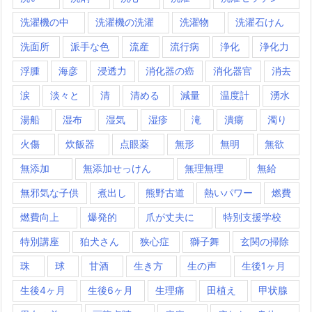
洗濯機の中
洗濯機の洗濯
洗濯物
洗濯石けん
洗面所
派手な色
流産
流行病
浄化
浄化力
浮腫
海彦
浸透力
消化器の癌
消化器官
消去
涙
淡々と
清
清める
減量
温度計
湧水
湯船
湿布
湿気
湿疹
滝
潰瘍
濁り
火傷
炊飯器
点眼薬
無形
無明
無欲
無添加
無添加せっけん
無理無理
無給
無邪気な子供
煮出し
熊野古道
熱いパワー
燃費
燃費向上
爆発的
爪が丈夫に
特別支援学校
特別講座
狛犬さん
狭心症
獅子舞
玄関の掃除
珠
球
甘酒
生き方
生の声
生後1ヶ月
生後4ヶ月
生後6ヶ月
生理痛
田植え
甲状腺