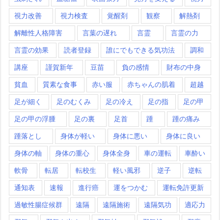
視力改善
視力検査
覚醒剤
観察
解熱剤
解離性人格障害
言葉の遅れ
言霊
言霊の力
言霊の効果
読者登録
誰にでもできる気功法
調和
講座
謹賀新年
豆苗
負の感情
財布の中身
貧血
質素な食事
赤い服
赤ちゃんの肌着
超越
足が細く
足のむくみ
足の冷え
足の指
足の甲
足の甲の浮腫
足の裏
足首
踵
踵の痛み
踵落とし
身体が軽い
身体に悪い
身体に良い
身体の軸
身体の重心
身体全身
車の運転
車酔い
軟骨
転居
転校生
軽い風邪
逆子
逆転
通知表
速報
進行癌
運をつかむ
運転免許更新
過敏性腸症候群
遠隔
遠隔施術
遠隔気功
適応力