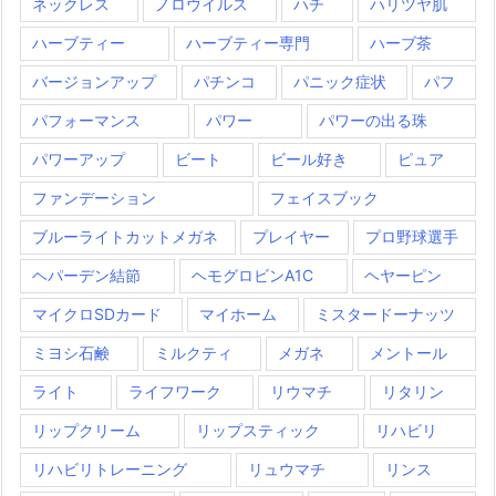
ネックレス
ノロウイルス
ハチ
ハリツヤ肌
ハーブティー
ハーブティー専門
ハーブ茶
バージョンアップ
パチンコ
パニック症状
パフ
パフォーマンス
パワー
パワーの出る珠
パワーアップ
ビート
ビール好き
ピュア
ファンデーション
フェイスブック
ブルーライトカットメガネ
プレイヤー
プロ野球選手
ヘパーデン結節
ヘモグロビンA1C
ヘヤーピン
マイクロSDカード
マイホーム
ミスタードーナッツ
ミヨシ石鹸
ミルクティ
メガネ
メントール
ライト
ライフワーク
リウマチ
リタリン
リップクリーム
リップスティック
リハビリ
リハビリトレーニング
リュウマチ
リンス