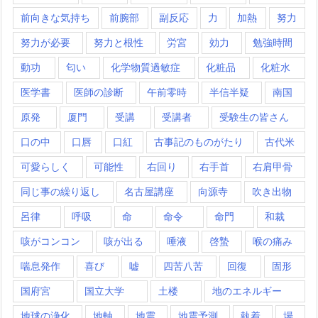
前向きな気持ち
前腕部
副反応
力
加熱
努力
努力が必要
努力と根性
労宮
効力
勉強時間
動功
匂い
化学物質過敏症
化粧品
化粧水
医学書
医師の診断
午前零時
半信半疑
南国
原発
厦門
受講
受講者
受験生の皆さん
口の中
口唇
口紅
古事記のものがたり
古代米
可愛らしく
可能性
右回り
右手首
右肩甲骨
同じ事の繰り返し
名古屋講座
向源寺
吹き出物
呂律
呼吸
命
命令
命門
和裁
咳がコンコン
咳が出る
唾液
啓蟄
喉の痛み
喘息発作
喜び
嘘
四苦八苦
回復
固形
国府宮
国立大学
土楼
地のエネルギー
地球の浄化
地軸
地震
地震予測
執着
場