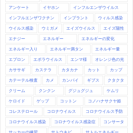
アンケート
イヤホン
インフルエンザウイルス
インフルエンザワクチン
インプラント
ウィルス感染
ウイルス感染
ウミガメ
エイズウイルス
エイズ陽性
エナジー
エネルギー
エネルギーの変化
エネルギー入り
エネルギー満タン
エネルギー量
エプロン
エボラウイルス
エンマ様
オレンジ色の光
カササギ
カステラ
カタカナ
カット
カップ
カテーテル検査
カメ
カンパイ
ギブス
クタクタ
クリーム
クンクン
グジュグジュ
ケムリ
ケロイド
ゲップ
コットン
コノハナサクヤ姫
コレステロール
コロナウイルス
コロナウイルス予防
コロナウイルス感染
コロナウイルス感染症
コンサータ
サッカーの練習
サトウキビ
サトルエネルギー